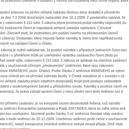
í, že pravomoci uvedené v odstavci 1 mohou být rozděleny mezi různé orgány, které
eřejnění smlouvu na plnění veřejné zakázky (formou dvou dodatků k původním
ze dne 7.3.2008 doručeným zadavateli dne 18.3.2008. Z uvedeného vyplývá, že
e z ustanovení § 110 odst. 3 zákona plyne povinnost podat námitky nejpozději do
ruhů zadávacích řízení je napadaná veřejná zakázka zadávána. Citované
řejnění. Zároveň platí, že podmínkou pro podání návrhu na přezkoumání úkonů
5 zákona). Dodavatel, který nepodá řádné námitky, tj. mimo jiné například podá
návrh na zahájení řízení u Úřadu.
ákona je nutné vykládat tak, že podání námitek v případech jednacích řízení bez
 možné i v přiměřené lhůtě po uveřejnění výsledku zadávacího řízení (tedy po
 Úřad uvedl výše, ustanovení § 110 odst. 3 zákona se aplikuje na všechna zadávací
ovídá v současnosti účinným „přezkumným“ směrnicím, které jsou zákonem
rnice 89/665/EHS, pozn. Úřadu). Podle článku 2 směrnice 89/665/EHS se výkon
vy omezit jen na přiznání náhrady škody. V České republice je v souladu s cit.
 veřejné zakázky právo ostatních dodavatelů brojit proti postupu zadavatele
platnit v soukromoprávní žalobě u příslušného soudu. Námitky a posléze návrh na
menává, že právo zahájit správní řízení z moci úřední není tímto dotčeno (viz §
ho přímého zadávání, je na evropské úrovni dlouhodobě řešena, což vyústilo
ou směrnicí Evropského parlamentu a Rady 2007/66/ES, která by měla mimo jiné
ení bez uveřejnění. Nicméně podle článku 3 cit. směrnice členské státy uvedou
ladu s touto směrnicí do 20.12.2009. Uvedenou směrnici proto nelze v současnosti
ment AG, neboť transpozice zmíněné směrnice nebyla dosud přijata, čímž však