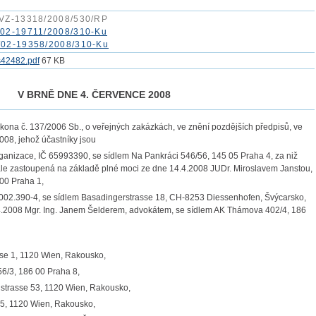
/VZ-13318/2008/530/RP
02-19711/2008/310-Ku
/02-19358/2008/310-Ku
s42482.pdf
67 KB
V BRNĚ DNE 4. ČERVENCE 2008
ona č. 137/2006 Sb., o veřejných zakázkách, ve znění pozdějších předpisů, ve
008, jehož účastníky jsou
 organizace, IČ 65993390, se sídlem Na Pankráci 546/56, 145 05 Praha 4, za niž
í dále zastoupená na základě plné moci ze dne 14.4.2008 JUDr. Miroslavem Janstou,
 00 Praha 1,
002.390-4, se sídlem Basadingerstrasse 18, CH-8253 Diessenhofen, Švýcarsko,
.4.2008 Mgr. Ing. Janem Šelderem, advokátem, se sídlem AK Thámova 402/4, 186
se 1, 1120 Wien, Rakousko,
656/3, 186 00 Praha 8,
strasse 53, 1120 Wien, Rakousko,
 5, 1120 Wien, Rakousko,