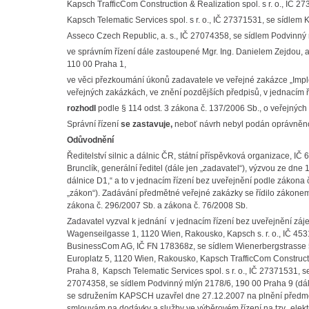
Kapsch TrafficCom Construction & Realization spol. s r. o., IČ 2
Kapsch Telematic Services spol. s r. o., IČ 27371531, se sídlem 
Asseco Czech Republic, a. s., IČ 27074358, se sídlem Podvinný
ve správním řízení dále zastoupené Mgr. Ing. Danielem Zejdou,
110 00 Praha 1,
ve věci přezkoumání úkonů zadavatele ve veřejné zakázce „
Impl
veřejných zakázkách, ve znění pozdějších předpisů, v jednacím 
rozhodl
podle § 114 odst. 3 zákona č. 137/2006 Sb., o veřejných
Správní řízení
se
zastavuje,
neboť návrh nebyl podán oprávněn
Odůvodnění
Ředitelství silnic a dálnic ČR, státní příspěvková organizace, IČ
Brunclík, generální ředitel (dále jen „zadavatel“), výzvou ze dn
dálnice D1,“ a to v jednacím řízení bez uveřejnění podle zákona
„zákon“). Zadávání předmětné veřejné zakázky se řídilo zákonem
zákona č. 296/2007 Sb. a zákona č. 76/2008 Sb.
Zadavatel vyzval k jednání v jednacím řízení bez uveřejnění zá
Wagenseilgasse 1, 1120 Wien, Rakousko, Kapsch s. r. o., IČ 4531
BusinessCom AG, IČ FN 178368z, se sídlem Wienerbergstrasse 
Europlatz 5, 1120 Wien, Rakousko, Kapsch TrafficCom Constructio
Praha 8, Kapsch Telematic Services spol. s r. o., IČ 27371531, s
27074358, se sídlem Podvinný mlýn 2178/6, 190 00 Praha 9 (dá
se sdružením KAPSCH uzavřel dne 27.12.2007 na plnění předmě
smlouvám na dodávky a služby ve výběrovém řízení na tzv „elektr