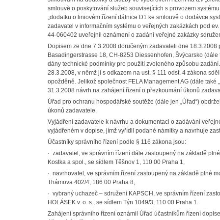
smlouvě o poskytování služeb souvisejících s provozem systém
„dodatku o liniovém řízení dálnice D1 ke smlouvě o dodávce s
zadavatel v informačním systému o veřejných zakázkách pod ev.
44-060402 uveřejnil oznámení o zadání veřejné zakázky sdruž
Dopisem ze dne 7.3.2008 doručeným zadavateli dne 18.3.2008 
Basadingerstrasse 18, CH-8253 Diessenhofen, Švýcarsko (dále t
dány technické podmínky pro použití zvoleného způsobu zadán
28.3.2008, v němž jí s odkazem na ust. § 111 odst. 4 zákona sdě
opožděně. Jelikož společnost FELA Management AG (dále také „
31.3.2008 návrh na zahájení řízení o přezkoumání úkonů zadav
Úřad pro ochranu hospodářské soutěže (dále jen „Úřad“) obdržel
úkonů zadavatele.
Vyjádření zadavatele k návrhu a dokumentaci o zadávání veřejn
vyjádřeném v dopise, jímž vyřídil podané námitky a navrhuje zast
Účastníky správního řízení podle § 116 zákona jsou:
· zadavatel, ve správním řízení dále zastoupený na základě pl
Kostka a spol., se sídlem Těšnov 1, 110 00 Praha 1,
· navrhovatel, ve správním řízení zastoupený na základě plné 
Thámova 402/4, 186 00 Praha 8,
· vybraný uchazeč – sdružení KAPSCH, ve správním řízení zast
HOLÁSEK v. o. s., se sídlem Týn 1049/3, 110 00 Praha 1.
Zahájení správního řízení oznámil Úřad účastníkům řízení dopi