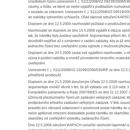
účastníkům řízení usnesením č. j. S111/2008/VZ-09239/2008/530/RP
návrhy, a lhůtu, ve které se mohli vyjádřit k podkladům rozhodnu
v souladu se zákonem. Usnesením č. j. S111/2008/VZ-09519/200
do nabídky vybraného uchazeče, Úřad stanovil sdružení KAPSCH 
Dopisem ze dne 12.5.2008 navrhovatel požádal o prodloužení pr
Navrhovatel se dopisem ze dne 15.5.2008 vyjádřil k otázce opožd
tak, že námitky byly podány opožděně. Argumentuje přitom tím, 
dozvědět nejdříve až z oznámení o zadání zakázky, kdy je již sml
jednacího řízení bez uveřejnění zcela vyjmuto z možnosti přez
Dopisem ze dne 20.5.2008 zaslal své vyjádření navrhovatel, v
výzva k podání nabídky a rovněž provedením revizního znaleckéh
uveřejnění.
Usnesením č. j. S111/2008/VZ-10299/2008/530/RP ze dne 22.5.20
přiměřeně prodloužil.
Dopisem ze dne 21.5.2008 doručeným Úřadu 22.5.2008 navrhovat
argumentuje rovněž věcně s tím, že při výkladu ust. § 110 odst. 
Evropského parlamentu a Rady 2007/66/ES ze dne 11.12.2007, 
účinnosti přezkumného řízení při zadávání veřejných zakázek, k
protiprávního přímého zadávání veřejných zakázek. V této souvis
pravidlo pro citované ustanovení o povinnosti podat námitky do u
nelze aplikovat omezení dodavatele podat námitku do okamžiku 
okamžiku od zveřejnění výsledku zadávacího řízení.
Dne 22.5.2008 sdružení KAPSCH označilo obchodní tajemství a d