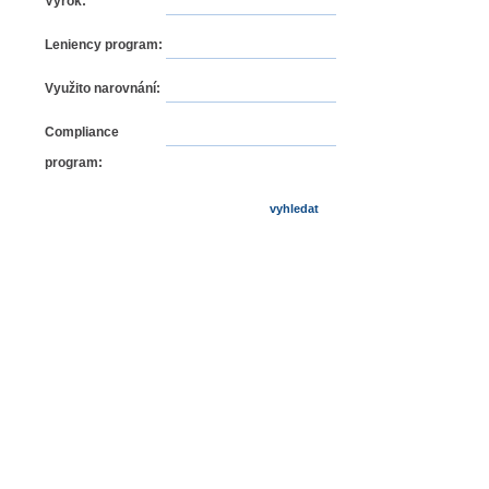
Výrok:
Leniency program:
Využito narovnání:
Compliance
program: