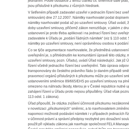
jednáním. Podle odstavce 2 téhož článku cit. směrnice dále plat
jsou příslušné k přezkumu z různých hledisek.
V šetřeném případě zadavatel uzavřel v jednacím řízení bez uv
smlouvám) dne 27.12.2007. Námitky navrhovatel podal dopisem 
námitky navrhovatel podal až po uzavření smlouvy. Úřad uvádí, ž
doby uzavření smlouvy, přičemž zákon nerozlišuje, v jakém z d
ustanovení je proto třeba aplikovat i na jednací řízení bez uve
zadavatele k Úřadu je „podání řádných námitek“ (viz § 110 odst. 
námitky po uzavření smlouvy, není oprávněnou osobou k podání 
Co se týče argumentace navrhovatele, že předmětná ustanovení z
uveřejnění je, s přihlédnutím ke komunitární úpravě této otázky,
uzavření smlouvy, pozn. Úřadu), uvádí Úřad následující. Jak již
řízení včetně jednacího řízení bez uveřejnění. Tato úprava odp
transponovány do českého právního řádu (v daném případě smě
pravomocí orgánů příslušných k přezkumu může po uzavření smlou
ustanoveními směrnice 89/665/EHS po uzavření smlouvy na plnění
omezeno na náhradu škody, kterou je v České republice nutné u
zahájení řízení u Úřadu proto nejsou připuštěny. Úřad však pozna
113 odst. 1 zákona).
Úřad připouští, že otázka zvýšení účinnosti přezkumu nezákonné
v novelizaci „přezkumných“ směrnic, a to navrhovatelem zmíněn
napomoci možnosti podávání námitek i v případech jednacích říz
v účinnost právní a správní předpisy nezbytné pro dosažení sou
použít při výkladu zákona jak navrhuje společnost FELA Manage