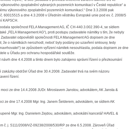
u výkonového zpoplatnění vybraných pozemních komunikací v České republice“ a
ystému výkonového zpoplatnění pozemních komunikací.“ Dne 3.3.2008 pak
 č. 60015515 a dne 4.3.2008 v Úředním věstníku Evropské unie pod ev. č. 2008/S
ení KAPSCH.
podala společnost FELA Management AG, IČ CH-440.3.002.390-4, se sídlem
aké „FELA Management AG“), proti postupu zadavatele námitky s tím, že nebyly
í. Zadavatel odpověděl společnosti FELA Management AG dopisem ze dne
lil, že o námitkách nerozhodl, neboť byly podány po uzavření smlouvy, tedy
navrhovatel“) se způsobem vyřízení námitek nesouhlasila, podala dopisem ze dne
atele u Úřadu pro ochranu hospodářské soutěže.
 návrh dne 4.4.2008 a tímto dnem bylo zahájeno správní řízení o přezkoumání
é zakázky obdržel Úřad dne 30.4.2008. Zadavatel trvá na svém názoru
avení řízení.
né moci ze dne 14.4.2008 JUDr. Miroslavem Janstou, advokátem, AK Jansta &
moci ze dne 17.4.2008 Mgr. Ing. Janem Šelderem, advokátem, se sídlem AK
oupené Mgr. Ing. Danielem Zejdou, advokátem, advokátní kancelář HAVEL &
sem č. j. S111/2008/VZ-09238/2008/530/RP ze dne 6.5.2008. Zároveň Úřad