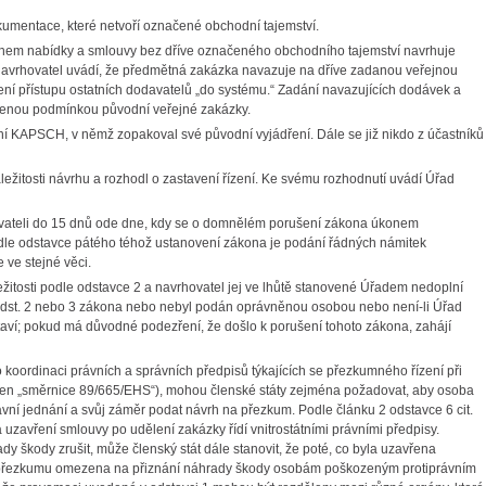
okumentace, které netvoří označené obchodní tajemství.
hem nabídky a smlouvy bez dříve označeného obchodního tajemství navrhuje
 navrhovatel uvádí, že předmětná zakázka navazuje na dříve zadanou veřejnou
 přístupu ostatních dodavatelů „do systému.“ Zadání navazujících dodávek a
vedenou podmínkou původní veřejné zakázky.
í KAPSCH, v němž zopakoval své původní vyjádření. Dále se již nikdo z účastníků
ežitosti návrhu a rozhodl o zastavení řízení. Ke svému rozhodnutí uvádí Úřad
davateli do 15 dnů ode dne, kdy se o domnělém porušení zákona úkonem
odle odstavce pátého téhož ustanovení zákona je podání řádných námitek
ve stejné věci.
žitosti podle odstavce 2 a navrhovatel jej ve lhůtě stanovené Úřadem nedoplní
 odst. 2 nebo 3 zákona nebo nebyl podán oprávněnou osobou nebo není-li Úřad
taví; pokud má důvodné podezření, že došlo k porušení tohoto zákona, zahájí
oordinaci právních a správních předpisů týkajících se přezkumného řízení při
jen „směrnice 89/665/EHS“), mohou členské státy zejména požadovat, aby osoba
ávní jednání a svůj záměr podat návrh na přezkum. Podle článku 2 odstavce 6 cit.
zavření smlouvy po udělení zakázky řídí vnitrostátními právními předpisy.
dy škody zrušit, může členský stát dále stanovit, že poté, co byla uzavřena
k přezkumu omezena na přiznání náhrady škody osobám poškozeným protiprávním