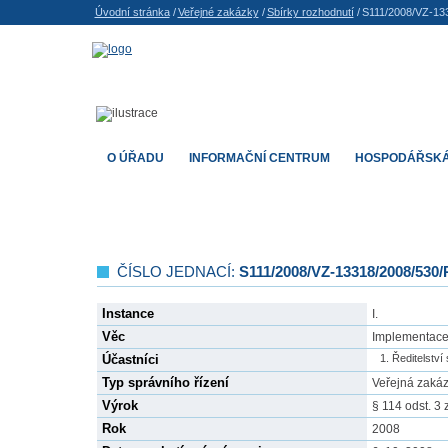
Úvodní stránka
/
Veřejné zakázky
/
Sbírky rozhodnutí
/
S111/2008/VZ-13
O ÚŘADU
INFORMAČNÍ CENTRUM
HOSPODÁŘSKÁ
ČÍSLO JEDNACÍ:
S111/2008/VZ-13318/2008/530
Instance
I.
Věc
Implementace 
Účastníci
Ředitelství 
Typ správního řízení
Veřejná zaká
Výrok
§ 114 odst. 3 
Rok
2008