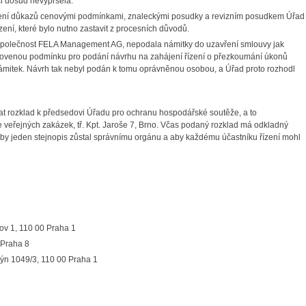
ci dosud nevypršela.
ení důkazů cenovými podmínkami, znaleckými posudky a revizním posudkem Úřad
ízení, které bylo nutno zastavit z procesních důvodů.
 společnost FELA Management AG, nepodala námitky do uzavření smlouvy jak
anovenou podmínku pro podání návrhu na zahájení řízení o přezkoumání úkonů
námitek. Návrh tak nebyl podán k tomu oprávněnou osobou, a Úřad proto rozhodl
dat rozklad k předsedovi Úřadu pro ochranu hospodářské soutěže, a to
veřejných zakázek, tř. Kpt. Jaroše 7, Brno. Včas podaný rozklad má odkladný
by jeden stejnopis zůstal správnímu orgánu a aby každému účastníku řízení mohl
nov 1, 110 00 Praha 1
 Praha 8
Týn 1049/3, 110 00 Praha 1