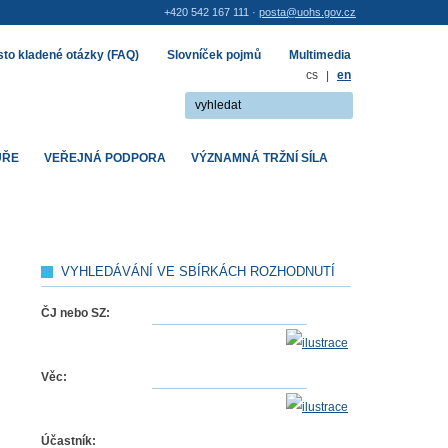
+420 542 167 111 ·
posta@uohs.gov.cz
to kladené otázky (FAQ)
Slovníček pojmů
Multimedia
cs
|
en
UŘE
VEŘEJNÁ PODPORA
VÝZNAMNÁ TRŽNÍ SÍLA
VYHLEDÁVÁNÍ VE SBÍRKÁCH ROZHODNUTÍ
ČJ nebo SZ:
Věc:
Účastník: