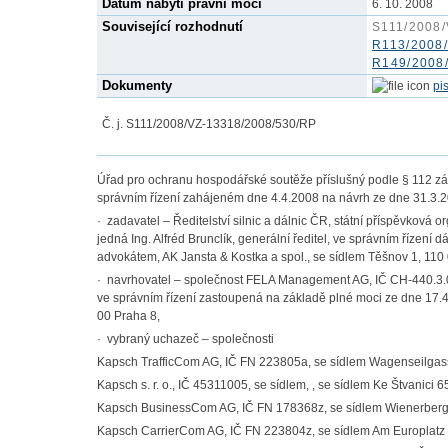
Datum nabytí právní moci
6. 10. 2008
Související rozhodnutí
S111/2008
R113/2008/
R149/2008
Dokumenty
pi
Č. j. S111/2008/VZ-13318/2008/530/RP
Úřad pro ochranu hospodářské soutěže příslušný podle § 112 zák
správním řízení zahájeném dne 4.4.2008 na návrh ze dne 31.3.2
· zadavatel – Ředitelství silnic a dálnic ČR, státní příspěvková
jedná Ing. Alfréd Brunclík, generální ředitel, ve správním řízen
advokátem, AK Jansta & Kostka a spol., se sídlem Těšnov 1, 110
· navrhovatel – společnost FELA Management AG, IČ CH-440.3.
ve správním řízení zastoupená na základě plné moci ze dne 17
00 Praha 8,
· vybraný uchazeč – společnosti
Kapsch TrafficCom AG, IČ FN 223805a, se sídlem Wagenseilgas
Kapsch s. r. o., IČ 45311005, se sídlem, , se sídlem Ke Štvanici 
Kapsch BusinessCom AG, IČ FN 178368z, se sídlem Wienerberg
Kapsch CarrierCom AG, IČ FN 223804z, se sídlem Am Europlatz