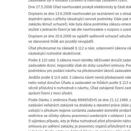
zadavatele byl v souladu s právem a navrhuje zastavení řízení.
Dne 27.5.2008 Úřad navrhovateli poskytl elektronicky ty části d
Dopisem ze dne 13.6.2008 navrhovatel po seznámení se s obsa
doplnění spisu o přílohy obsahující cenové podmínky. Dále pak
zakázku témuž uchazeči, kde byla dána podmínka zákazu omezení
služeb v jednacím řízení je tak dle navrhovatele v rozporu s u
Dopisem ze dne 20.6.2008 se vyjádřil opětovně uchazeč sdružen
ve stanovené lhůtě ani později nevyjádřil.
Úřad přezkoumal na základě § 112 a násl. ustanovení zákona nál
následující rozhodné skutečnosti.
Podle § 110 odst. 3 zákona musí námitky stěžovatel doručit za
zadavatele dozví, nejpozději však do doby uzavření smlouvy. P
podmínkou pro podání návrhu na přezkoumání úkonů zadavatele 
Jestliže podle § 114 odst. 3 zákona návrh nemá předepsané nále
nebo nebyl doručen Úřadu a zadavateli ve lhůtách podle § 113
věcně příslušný k rozhodnutí o návrhu, Úřad zahájené řízení zas
správní řízení z moci úřední.
Podle článku 1 směrnice Rady 89/665/EHS ze dne 21.12.1989, o k
zadávání veřejných zakázek na dodávky a stavební práce (dále 
usilující o přezkum nejprve oznámila zadavateli domnělé protipr
směrnice se účinky výkonu pravomocí uvedených v odstavci 1 na u
S výjimkou případu, kdy je třeba rozhodnutí před přiznáním náhra
smlouva po udělení zakázky, je pravomoc orgánů příslušných 