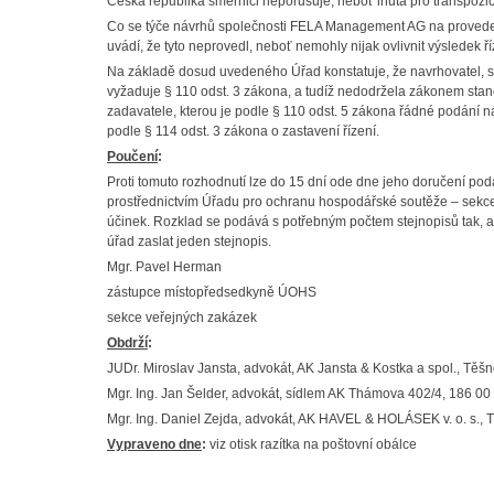
Česká republika směrnici neporušuje, neboť lhůta pro transpozi
Co se týče návrhů společnosti FELA Management AG na proved
uvádí, že tyto neprovedl, neboť nemohly nijak ovlivnit výsledek ř
Na základě dosud uvedeného Úřad konstatuje, že navrhovatel,
vyžaduje § 110 odst. 3 zákona, a tudíž nedodržela zákonem st
zadavatele, kterou je podle § 110 odst. 5 zákona řádné podání 
podle § 114 odst. 3 zákona o zastavení řízení.
Poučení
:
Proti tomuto rozhodnutí lze do 15 dní ode dne jeho doručení po
prostřednictvím Úřadu pro ochranu hospodářské soutěže – sekce 
účinek. Rozklad se podává s potřebným počtem stejnopisů tak, a
úřad zaslat jeden stejnopis.
Mgr. Pavel Herman
zástupce místopředsedkyně ÚOHS
sekce veřejných zakázek
Obdrží
:
JUDr. Miroslav Jansta, advokát, AK Jansta & Kostka a spol., Těš
Mgr. Ing. Jan Šelder, advokát, sídlem AK Thámova 402/4, 186 00
Mgr. Ing. Daniel Zejda, advokát, AK HAVEL & HOLÁSEK v. o. s., 
Vypraveno dne
:
viz otisk razítka na poštovní obálce