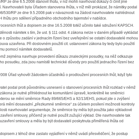
 ze dne 6.5.2008 stanovil lhůtu, v níž mohli navrhovat důkazy či činit jiné
tí. Navrhovateli byla Úřadem stanovena lhůta, v níž měl prokázat, že námitky podal
8/530/RP ze dne 9.5.2008 pak v návaznosti na žádost navrhovatele nahlédnout
lhůtu pro sdělení případného obchodního tajemství v nabídce.
ocesních lhůt a dopisem ze dne 16.5.2008 totéž učinilo také sdružení KAPSCH.
ěnosti námitek s tím, že ust. § 111 odst. 4 zákona nelze v daném případě vykládat
že o způsobu zadání v jednacím řízení bez uveřejnění se ostatní dodavatelé mohou
ouva uzavřena. Při doslovném použití cit. ustanovení zákona by tedy bylo použití
kumu pomocí námitek dodavatelů.
 němž zejména navrhuje provedení důkazu znaleckými posudky, na něž odkazuje
o posudku, zda jsou namístě technické důvody pro použití jednacího řízení bez
08 Úřad vyhověl žádostem účastníků o prodloužení procesních lhůt, když tyto
el podal proti původnímu usnesení o stanovení procesních lhůt rozklad v němž
3 zákona je nutné přihlédnout ke komunitární úpravě, konkrétně ke směrnici
kterou se mění směrnice Rady 89/665/EHS a 92/13/EHS, pokud jde o zvýšení
terá mění dosavadní „přezkumné směrnice“ za účelem posílení možnosti kontroly
losti navrhovatel argumentuje, že směrnice by měla být použita jako výkladové
zavření smlouvy, přičemž je nutné použít zužující výklad. Dle navrhovatele tak
uzavření smlouvy a měla by být dodavateli poskytnuta přiměřená lhůta od
opisem z téhož dne zaslalo vyjádření v němž uvádí přesvědčení, že postup