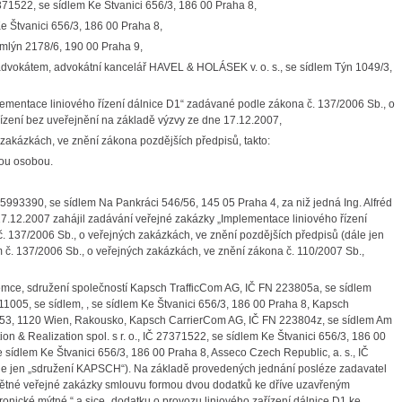
7371522, se sídlem Ke Štvanici 656/3, 186 00 Praha 8,
Ke Štvanici 656/3, 186 00 Praha 8,
 mlýn 2178/6, 190 00 Praha 9,
 advokátem, advokátní kancelář HAVEL & HOLÁSEK v. o. s., se sídlem Týn 1049/3,
ementace liniového řízení dálnice D1“ zadávané podle zákona č. 137/2006 Sb., o
řízení bez uveřejnění na základě výzvy ze dne 17.12.2007,
 zakázkách, ve znění zákona pozdějších předpisů, takto:
ou osobou.
 65993390, se sídlem Na Pankráci 546/56, 145 05 Praha 4, za niž jedná Ing. Alfréd
e 17.12.2007 zahájil zadávání veřejné zakázky „Implementace liniového řízení
 č. 137/2006 Sb., o veřejných zakázkách, ve znění pozdějších předpisů (dále jen
 č. 137/2006 Sb., o veřejných zakázkách, ve znění zákona č. 110/2007 Sb.,
jemce, sdružení společností Kapsch TrafficCom AG, IČ FN 223805a, se sídlem
1005, se sídlem, , se sídlem Ke Štvanici 656/3, 186 00 Praha 8, Kapsch
53, 1120 Wien, Rakousko, Kapsch CarrierCom AG, IČ FN 223804z, se sídlem Am
n & Realization spol. s r. o., IČ 27371522, se sídlem Ke Štvanici 656/3, 186 00
e sídlem Ke Štvanici 656/3, 186 00 Praha 8, Asseco Czech Republic, a. s., IČ
le jen „sdružení KAPSCH“). Na základě provedených jednání posléze zadavatel
tné veřejné zakázky smlouvu formou dvou dodatků ke dříve uzavřeným
onické mýtné,“ a sice „dodatku o provozu liniového zařízení dálnice D1 ke