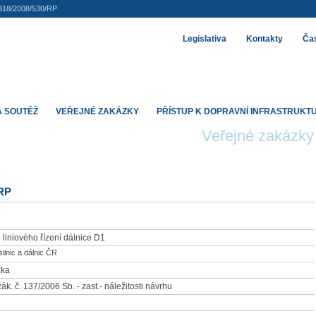
318/2008/530/RP
Legislativa
Kontakty
Čas
 SOUTĚŽ
VEŘEJNÉ ZAKÁZKY
PŘÍSTUP K DOPRAVNÍ INFRASTRUKT
Veřejné zakázky
/RP
liniového řízení dálnice D1
silnic a dálnic ČR
zka
zák. č. 137/2006 Sb. - zast.- náležitosti návrhu