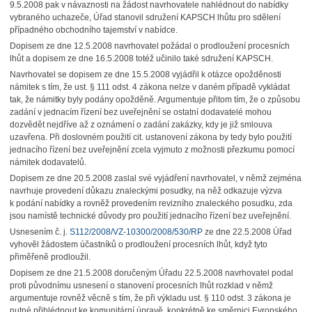
9.5.2008 pak v návaznosti na žádost navrhovatele nahlédnout do nabídky
vybraného uchazeče, Úřad stanovil sdružení KAPSCH lhůtu pro sdělení
případného obchodního tajemství v nabídce.
Dopisem ze dne 12.5.2008 navrhovatel požádal o prodloužení procesních
lhůt a dopisem ze dne 16.5.2008 totéž učinilo také sdružení KAPSCH.
Navrhovatel se dopisem ze dne 15.5.2008 vyjádřil k otázce opožděnosti
námitek s tím, že ust. § 111 odst. 4 zákona nelze v daném případě vykládat
tak, že námitky byly podány opožděně. Argumentuje přitom tím, že o způsobu
zadání v jednacím řízení bez uveřejnění se ostatní dodavatelé mohou
dozvědět nejdříve až z oznámení o zadání zakázky, kdy je již smlouva
uzavřena. Při doslovném použití cit. ustanovení zákona by tedy bylo použití
jednacího řízení bez uveřejnění zcela vyjmuto z možnosti přezkumu pomocí
námitek dodavatelů.
Dopisem ze dne 20.5.2008 zaslal své vyjádření navrhovatel, v němž zejména
navrhuje provedení důkazu znaleckými posudky, na něž odkazuje výzva
k podání nabídky a rovněž provedením revizního znaleckého posudku, zda
jsou namístě technické důvody pro použití jednacího řízení bez uveřejnění.
Usnesením č. j.
S112/2008/VZ-10300/2008/530/RP
ze dne 22.5.2008 Úřad
vyhověl žádostem účastníků o prodloužení procesních lhůt, když tyto
přiměřeně prodloužil.
Dopisem ze dne 21.5.2008 doručeným Úřadu 22.5.2008 navrhovatel podal
proti původnímu usnesení o stanovení procesních lhůt rozklad v němž
argumentuje rovněž věcně s tím, že při výkladu ust. § 110 odst. 3 zákona je
nutné přihlédnout ke komunitární úpravě, konkrétně ke směrnici Evropského