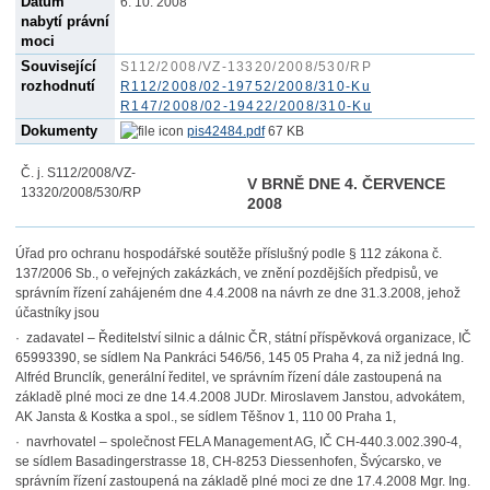
Datum
6. 10. 2008
nabytí právní
moci
Související
S112/2008/VZ-13320/2008/530/RP
rozhodnutí
R112/2008/02-19752/2008/310-Ku
R147/2008/02-19422/2008/310-Ku
Dokumenty
pis42484.pdf
67 KB
Č. j. S112/2008/VZ-
V BRNĚ DNE 4. ČERVENCE
13320/2008/530/RP
2008
Úřad pro ochranu hospodářské soutěže příslušný podle § 112 zákona č.
137/2006 Sb., o veřejných zakázkách, ve znění pozdějších předpisů, ve
správním řízení zahájeném dne 4.4.2008 na návrh ze dne 31.3.2008, jehož
účastníky jsou
· zadavatel – Ředitelství silnic a dálnic ČR, státní příspěvková organizace, IČ
65993390, se sídlem Na Pankráci 546/56, 145 05 Praha 4, za niž jedná Ing.
Alfréd Brunclík, generální ředitel, ve správním řízení dále zastoupená na
základě plné moci ze dne 14.4.2008 JUDr. Miroslavem Janstou, advokátem,
AK Jansta & Kostka a spol., se sídlem Těšnov 1, 110 00 Praha 1,
· navrhovatel – společnost FELA Management AG, IČ CH-440.3.002.390-4,
se sídlem Basadingerstrasse 18, CH-8253 Diessenhofen, Švýcarsko, ve
správním řízení zastoupená na základě plné moci ze dne 17.4.2008 Mgr. Ing.