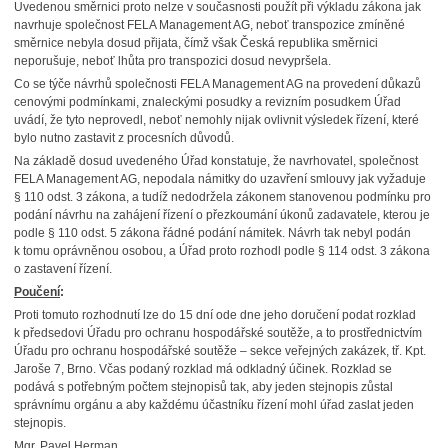
Uvedenou směrnici proto nelze v současnosti použít při výkladu zákona jak
navrhuje společnost FELA Management AG, neboť transpozice zmíněné
směrnice nebyla dosud přijata, čímž však Česká republika směrnici
neporušuje, neboť lhůta pro transpozici dosud nevypršela.
Co se týče návrhů společnosti FELA Management AG na provedení důkazů
cenovými podmínkami, znaleckými posudky a revizním posudkem Úřad
uvádí, že tyto neprovedl, neboť nemohly nijak ovlivnit výsledek řízení, které
bylo nutno zastavit z procesních důvodů.
Na základě dosud uvedeného Úřad konstatuje, že navrhovatel, společnost
FELA Management AG, nepodala námitky do uzavření smlouvy jak vyžaduje
§ 110 odst. 3 zákona, a tudíž nedodržela zákonem stanovenou podmínku pro
podání návrhu na zahájení řízení o přezkoumání úkonů zadavatele, kterou je
podle § 110 odst. 5 zákona řádné podání námitek. Návrh tak nebyl podán
k tomu oprávněnou osobou, a Úřad proto rozhodl podle § 114 odst. 3 zákona
o zastavení řízení.
Poučení
:
Proti tomuto rozhodnutí lze do 15 dní ode dne jeho doručení podat rozklad
k předsedovi Úřadu pro ochranu hospodářské soutěže, a to prostřednictvím
Úřadu pro ochranu hospodářské soutěže – sekce veřejných zakázek, tř. Kpt.
Jaroše 7, Brno. Včas podaný rozklad má odkladný účinek. Rozklad se
podává s potřebným počtem stejnopisů tak, aby jeden stejnopis zůstal
správnímu orgánu a aby každému účastníku řízení mohl úřad zaslat jeden
stejnopis.
Mgr. Pavel Herman