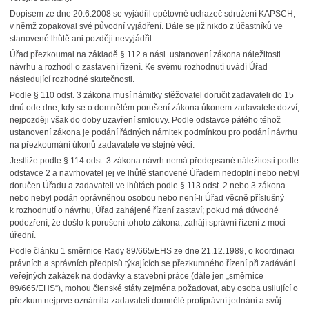
Dopisem ze dne 20.6.2008 se vyjádřil opětovně uchazeč sdružení KAPSCH,
v němž zopakoval své původní vyjádření. Dále se již nikdo z účastníků ve
stanovené lhůtě ani později nevyjádřil.
Úřad přezkoumal na základě § 112 a násl. ustanovení zákona náležitosti
návrhu a rozhodl o zastavení řízení. Ke svému rozhodnutí uvádí Úřad
následující rozhodné skutečnosti.
Podle § 110 odst. 3 zákona musí námitky stěžovatel doručit zadavateli do 15
dnů ode dne, kdy se o domnělém porušení zákona úkonem zadavatele dozví,
nejpozději však do doby uzavření smlouvy. Podle odstavce pátého téhož
ustanovení zákona je podání řádných námitek podmínkou pro podání návrhu
na přezkoumání úkonů zadavatele ve stejné věci.
Jestliže podle § 114 odst. 3 zákona návrh nemá předepsané náležitosti podle
odstavce 2 a navrhovatel jej ve lhůtě stanovené Úřadem nedoplní nebo nebyl
doručen Úřadu a zadavateli ve lhůtách podle § 113 odst. 2 nebo 3 zákona
nebo nebyl podán oprávněnou osobou nebo není-li Úřad věcně příslušný
k rozhodnutí o návrhu, Úřad zahájené řízení zastaví; pokud má důvodné
podezření, že došlo k porušení tohoto zákona, zahájí správní řízení z moci
úřední.
Podle článku 1 směrnice Rady 89/665/EHS ze dne 21.12.1989, o koordinaci
právních a správních předpisů týkajících se přezkumného řízení při zadávání
veřejných zakázek na dodávky a stavební práce (dále jen „směrnice
89/665/EHS“), mohou členské státy zejména požadovat, aby osoba usilující o
přezkum nejprve oznámila zadavateli domnělé protiprávní jednání a svůj