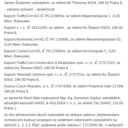
Janem Šelderem, advokátem, se sídlem AK Thámova 402/4, 186 00 Praha 8,
· vybraný uchazeč – společnosti
Kapsch TrafficCom AG, IČ FN 223805a, se sídlem Wagenseilgasse 1, 1120
Wien, Rakousko,
Kapsch s. r. o., IČ 45311005, se sídlem, , se sídlem Ke Štvanici 656/3, 186 00
Praha 8,
Kapsch BusinessCom AG, IČ FN 178368z, se sídlem Wienerbergstrasse 53,
1120 Wien, Rakousko,
Kapsch CarrierCom AG, IČ FN 223804z, se sídlem Am Europlatz 5, 1120
Wien, Rakousko,
Kapsch TrafficCom Construction & Realization spol. s r. o., IČ 27371522, se
sídlem Ke Štvanici 656/3, 186 00 Praha 8,
Kapsch Telematic Services spol. s r. o., IČ 27371531, se sídlem Ke Štvanici
656/3, 186 00 Praha 8,
Asseco Czech Republic, a. s., IČ 27074358, se sídlem Podvinný mlýn 2178/6,
190 00 Praha 9,
ve správním řízení dále zastoupené Mgr. Ing. Danielem Zejdou, advokátem,
advokátní kancelář HAVEL & HOLÁSEK v. o. s., se sídlem Týn 1049/3, 110 00
Praha 1,
ve věci přezkoumání úkonů zadavatele ve veřejné zakázce „
Implementace
rozhraní pro budoucí propojení se systémem výkonového zpoplatnění na
silnicích 1., 2. a 3. třídy“ zadávané podle zákona č. 137/2006 Sb., o veřejných