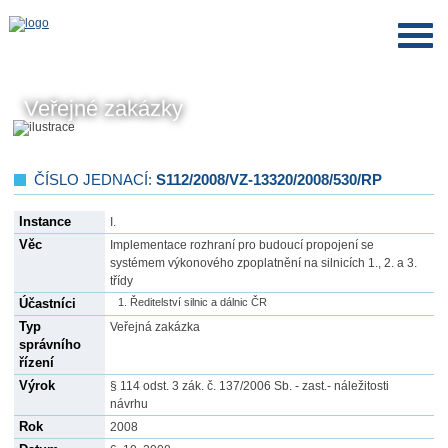
Veřejné zakázky
ČÍSLO JEDNACÍ:
S112/2008/VZ-13320/2008/530/RP
Instance
I.
Věc
Implementace rozhraní pro budoucí propojení se
systémem výkonového zpoplatnění na silnicích 1., 2. a 3.
třídy
Účastníci
Ředitelství silnic a dálnic ČR
Typ
Veřejná zakázka
správního
řízení
Výrok
§ 114 odst. 3 zák. č. 137/2006 Sb. - zast.- náležitosti
návrhu
Rok
2008