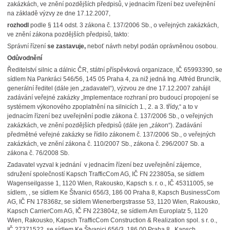
zakázkách, ve znění pozdějších předpisů, v jednacím řízení bez uveřejnění
na základě výzvy ze dne 17.12.2007,
rozhodl
podle § 114 odst. 3 zákona č. 137/2006 Sb., o veřejných zakázkách,
ve znění zákona pozdějších předpisů, takto:
Správní řízení
se
zastavuje,
neboť návrh nebyl podán oprávněnou osobou.
Odůvodnění
Ředitelství silnic a dálnic ČR, státní příspěvková organizace, IČ 65993390, se
sídlem Na Pankráci 546/56, 145 05 Praha 4, za niž jedná Ing. Alfréd Brunclík,
generální ředitel (dále jen „zadavatel“), výzvou ze dne 17.12.2007 zahájil
zadávání veřejné zakázky „Implementace rozhraní pro budoucí propojení se
systémem výkonového zpoplatnění na silnicích 1., 2. a 3. třídy,“ a to v
jednacím řízení bez uveřejnění podle zákona č. 137/2006 Sb., o veřejných
zakázkách, ve znění pozdějších předpisů (dále jen „zákon“). Zadávání
předmětné veřejné zakázky se řídilo zákonem č. 137/2006 Sb., o veřejných
zakázkách, ve znění zákona č. 110/2007 Sb., zákona č. 296/2007 Sb. a
zákona č. 76/2008 Sb.
Zadavatel vyzval k jednání v jednacím řízení bez uveřejnění zájemce,
sdružení společností Kapsch TrafficCom AG, IČ FN 223805a, se sídlem
Wagenseilgasse 1, 1120 Wien, Rakousko, Kapsch s. r. o., IČ 45311005, se
sídlem, , se sídlem Ke Štvanici 656/3, 186 00 Praha 8, Kapsch BusinessCom
AG, IČ FN 178368z, se sídlem Wienerbergstrasse 53, 1120 Wien, Rakousko,
Kapsch CarrierCom AG, IČ FN 223804z, se sídlem Am Europlatz 5, 1120
Wien, Rakousko, Kapsch TrafficCom Construction & Realization spol. s r. o.,
IČ 27371522, se sídlem Ke Štvanici 656/3, 186 00 Praha 8, Kapsch