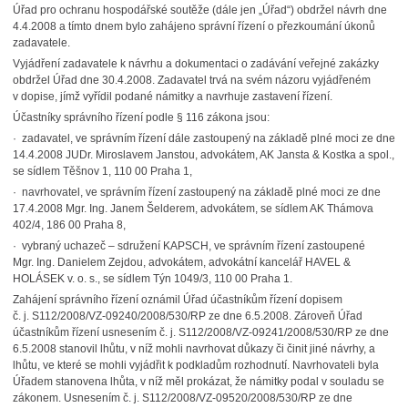
Úřad pro ochranu hospodářské soutěže (dále jen „Úřad“) obdržel návrh dne
4.4.2008 a tímto dnem bylo zahájeno správní řízení o přezkoumání úkonů
zadavatele.
Vyjádření zadavatele k návrhu a dokumentaci o zadávání veřejné zakázky
obdržel Úřad dne 30.4.2008. Zadavatel trvá na svém názoru vyjádřeném
v dopise, jímž vyřídil podané námitky a navrhuje zastavení řízení.
Účastníky správního řízení podle § 116 zákona jsou:
· zadavatel, ve správním řízení dále zastoupený na základě plné moci ze dne
14.4.2008 JUDr. Miroslavem Janstou, advokátem, AK Jansta & Kostka a spol.,
se sídlem Těšnov 1, 110 00 Praha 1,
· navrhovatel, ve správním řízení zastoupený na základě plné moci ze dne
17.4.2008 Mgr. Ing. Janem Šelderem, advokátem, se sídlem AK Thámova
402/4, 186 00 Praha 8,
· vybraný uchazeč – sdružení KAPSCH, ve správním řízení zastoupené
Mgr. Ing. Danielem Zejdou, advokátem, advokátní kancelář HAVEL &
HOLÁSEK v. o. s., se sídlem Týn 1049/3, 110 00 Praha 1.
Zahájení správního řízení oznámil Úřad účastníkům řízení dopisem
č. j. S112/2008/VZ-09240/2008/530/RP ze dne 6.5.2008. Zároveň Úřad
účastníkům řízení usnesením č. j. S112/2008/VZ-09241/2008/530/RP ze dne
6.5.2008 stanovil lhůtu, v níž mohli navrhovat důkazy či činit jiné návrhy, a
lhůtu, ve které se mohli vyjádřit k podkladům rozhodnutí. Navrhovateli byla
Úřadem stanovena lhůta, v níž měl prokázat, že námitky podal v souladu se
zákonem. Usnesením č. j. S112/2008/VZ-09520/2008/530/RP ze dne