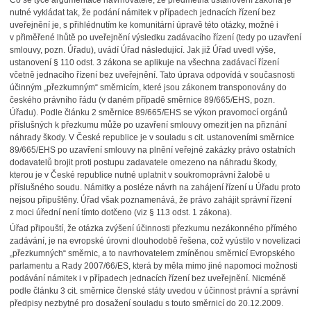
Co se týče argumentace navrhovatele, že předmětná ustanovení zákona je
nutné vykládat tak, že podání námitek v případech jednacích řízení bez
uveřejnění je, s přihlédnutím ke komunitární úpravě této otázky, možné i
v přiměřené lhůtě po uveřejnění výsledku zadávacího řízení (tedy po uzavření
smlouvy, pozn. Úřadu), uvádí Úřad následující. Jak již Úřad uvedl výše,
ustanovení § 110 odst. 3 zákona se aplikuje na všechna zadávací řízení
včetně jednacího řízení bez uveřejnění. Tato úprava odpovídá v současnosti
účinným „přezkumným“ směrnicím, které jsou zákonem transponovány do
českého právního řádu (v daném případě směrnice 89/665/EHS, pozn.
Úřadu). Podle článku 2 směrnice 89/665/EHS se výkon pravomocí orgánů
příslušných k přezkumu může po uzavření smlouvy omezit jen na přiznání
náhrady škody. V České republice je v souladu s cit. ustanoveními směrnice
89/665/EHS po uzavření smlouvy na plnění veřejné zakázky právo ostatních
dodavatelů brojit proti postupu zadavatele omezeno na náhradu škody,
kterou je v České republice nutné uplatnit v soukromoprávní žalobě u
příslušného soudu. Námitky a posléze návrh na zahájení řízení u Úřadu proto
nejsou připuštěny. Úřad však poznamenává, že právo zahájit správní řízení
z moci úřední není tímto dotčeno (viz § 113 odst. 1 zákona).
Úřad připouští, že otázka zvýšení účinnosti přezkumu nezákonného přímého
zadávání, je na evropské úrovni dlouhodobě řešena, což vyústilo v novelizaci
„přezkumných“ směrnic, a to navrhovatelem zmíněnou směrnicí Evropského
parlamentu a Rady 2007/66/ES, která by měla mimo jiné napomoci možnosti
podávání námitek i v případech jednacích řízení bez uveřejnění. Nicméně
podle článku 3 cit. směrnice členské státy uvedou v účinnost právní a správní
předpisy nezbytné pro dosažení souladu s touto směrnicí do 20.12.2009.