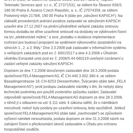
Telematic Services spol. s r. o., IČ 27371531, se sídlem Ke Štvanici 656/3,
186 00 Praha 8, Asseco Czech Republic, a. s., IČ 27074358, se sídlem
Podvinný mlýn 2178/6, 190 00 Praha 9 (dále jen „sdružení KAPSCH“). Na
základě provedených jednání posléze zadavatel se sdružením KAPSCH
uzavřel dne 27.12.2007 na plnění předmětné veřejné zakázky smlouvu
formou dodatku ke dříve uzavřené smlouvě na dodávky ve výběrovém řízení
na tzv „elektronické mýtné,“ a sice „dodatku o dodávce implementace
rozhraní pro budoucí propojení se systémem výkonového zpoplatnění na
silnicích 1., 2. a 3. třídy.“ Dne 3.3.2008 pak zadavatel v informačním systému
o veřejných zakázkách pod ev. č. 60015517 a dne 4.3.2008 v Úředním
věstníku Evropské unie pod ev. č. 2008/S 44-060219 uveřejnil oznámení o
zadání veřejné zakázky sdružení KAPSCH.
Dopisem ze dne 7.3.2008 doručeným zadavateli dne 18.3.2008 podala
společnost FELA Management AG, IČ CH-440.3.002.390-4, se sídlem
Basadingerstrasse 18, CH-8253 Diessenhofen, Švýcarsko (dále také „FELA
Management AG“), proti postupu zadavatele námitky s tím, že nebyly dány
technické podmínky pro použití zvoleného způsobu zadání. Zadavatel
odpověděl společnosti FELA Management AG dopisem ze dne 28.3.2008,
v němž jí s odkazem na ust. § 111 odst. 4 zákona sdělil, že o námitkách
nerozhodl, neboť byly podány po uzavření smlouvy, tedy opožděně. Jelikož
společnost FELA Management AG (dále také „navrhovatel“) se způsobem
vyřízení námitek nesouhlasila, podala dopisem ze dne 31.3.2008 návrh na
zahájení řízení o přezkoumání úkonů zadavatele u Úřadu pro ochranu
hospodářské soutěže.