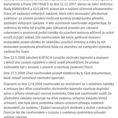
parlamentu a Rady 2007/66/ES ze dne 11.12.2007, kterou se mění směrnice
Rady 89/665/EHS a 92/13/EHS, pokud jde o zvýšení účinnosti přezkumného
řízení při zadávání veřejných zakázek, která mění dosavadní „přezkumné
směrnice“ za účelem posílení možnosti kontroly protiprávního přímého
zadávání veřejných zakázek. V této souvislosti navrhovatel argumentuje, že
směrnice by měla být použita jako výkladové pravidlo pro citované
ustanovení o povinnosti podat námitky do uzavření smlouvy, přičemž je nutné
použít zužující výklad. Dle navrhovatele tak nelze aplikovat omezení
dodavatele podat námitku do okamžiku uzavření smlouvy a měla by být
dodavateli poskytnuta přiměřená lhůta od okamžiku od zveřejnění výsledku
zadávacího řízení.
Dne 22.5.2008 sdružení KAPSCH označilo obchodní tajemství a dopisem
z téhož dne zaslalo vyjádření v němž uvádí přesvědčení, že postup
zadavatele byl v souladu s právem a navrhuje zastavení řízení.
Dne 27.5.2008 Úřad navrhovateli poskytl elektronicky ty části dokumentace,
které netvoří označené obchodní tajemství.
Dopisem ze dne 13.6.2008 navrhovatel po seznámení se s obsahem nabídky
a smlouvy bez dříve označeného obchodního tajemství navrhuje doplnění
spisu o přílohy obsahující cenové podmínky. Dále pak navrhovatel uvádí, že
předmětná zakázka navazuje na dříve zadanou veřejnou zakázku témuž
uchazeči, kde byla dána podmínka zákazu omezení přístupu ostatních
dodavatelů „do systému.“ Zadání navazujících dodávek a služeb v jednacím
řízení je tak dle navrhovatele v rozporu s uvedenou podmínkou původní
veřejné zakázky.