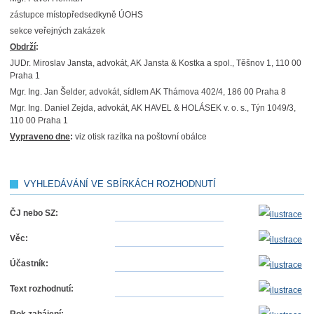
zástupce místopředsedkyně ÚOHS
sekce veřejných zakázek
Obdrží
:
JUDr. Miroslav Jansta, advokát, AK Jansta & Kostka a spol., Těšnov 1, 110 00
Praha 1
Mgr. Ing. Jan Šelder, advokát, sídlem AK Thámova 402/4, 186 00 Praha 8
Mgr. Ing. Daniel Zejda, advokát, AK HAVEL & HOLÁSEK v. o. s., Týn 1049/3,
110 00 Praha 1
Vypraveno dne
:
viz otisk razítka na poštovní obálce
VYHLEDÁVÁNÍ VE SBÍRKÁCH ROZHODNUTÍ
ČJ nebo SZ:
Věc:
Účastník:
Text rozhodnutí: