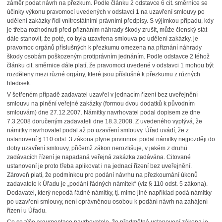
záměr podat návrh na přezkum. Podle článku 2 odstavce 6 cit. směrnice se
účinky výkonu pravomocí uvedených v odstavci 1 na uzavření smlouvy po
udělení zakázky řídí vnitrostátními právními předpisy. S výjimkou případu, kdy
je třeba rozhodnutí před přiznáním náhrady škody zrušit, může členský stát
dále stanovit, že poté, co byla uzavřena smlouva po udělení zakázky, je
pravomoc orgánů příslušných k přezkumu omezena na přiznání náhrady
škody osobám poškozeným protiprávním jednáním. Podle odstavce 2 téhož
článku cit. směrnice dále platí, že pravomoci uvedené v odstavci 1 mohou být
rozděleny mezi různé orgány, které jsou příslušné k přezkumu z různých
hledisek.
V šetřeném případě zadavatel uzavřel v jednacím řízení bez uveřejnění
smlouvu na plnění veřejné zakázky (formou dvou dodatků k původním
smlouvám) dne 27.12.2007. Námitky navrhovatel podal dopisem ze dne
7.3.2008 doručeným zadavateli dne 18.3.2008. Z uvedeného vyplývá, že
námitky navrhovatel podal až po uzavření smlouvy. Úřad uvádí, že z
ustanovení § 110 odst. 3 zákona plyne povinnost podat námitky nejpozději do
doby uzavření smlouvy, přičemž zákon nerozlišuje, v jakém z druhů
zadávacích řízení je napadaná veřejná zakázka zadávána. Citované
ustanovení je proto třeba aplikovat i na jednací řízení bez uveřejnění.
Zároveň platí, že podmínkou pro podání návrhu na přezkoumání úkonů
zadavatele k Úřadu je „podání řádných námitek“ (viz § 110 odst. 5 zákona).
Dodavatel, který nepodá řádné námitky, tj. mimo jiné například podá námitky
po uzavření smlouvy, není oprávněnou osobou k podání návrh na zahájení
řízení u Úřadu.