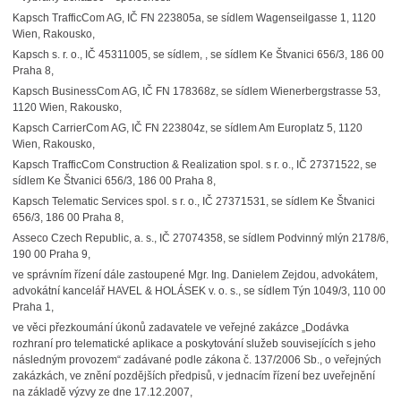
Kapsch TrafficCom AG, IČ FN 223805a, se sídlem Wagenseilgasse 1, 1120
Wien, Rakousko,
Kapsch s. r. o., IČ 45311005, se sídlem, , se sídlem Ke Štvanici 656/3, 186 00
Praha 8,
Kapsch BusinessCom AG, IČ FN 178368z, se sídlem Wienerbergstrasse 53,
1120 Wien, Rakousko,
Kapsch CarrierCom AG, IČ FN 223804z, se sídlem Am Europlatz 5, 1120
Wien, Rakousko,
Kapsch TrafficCom Construction & Realization spol. s r. o., IČ 27371522, se
sídlem Ke Štvanici 656/3, 186 00 Praha 8,
Kapsch Telematic Services spol. s r. o., IČ 27371531, se sídlem Ke Štvanici
656/3, 186 00 Praha 8,
Asseco Czech Republic, a. s., IČ 27074358, se sídlem Podvinný mlýn 2178/6,
190 00 Praha 9,
ve správním řízení dále zastoupené Mgr. Ing. Danielem Zejdou, advokátem,
advokátní kancelář HAVEL & HOLÁSEK v. o. s., se sídlem Týn 1049/3, 110 00
Praha 1,
ve věci přezkoumání úkonů zadavatele ve veřejné zakázce „
Dodávka
rozhraní pro telematické aplikace a poskytování služeb souvisejících s jeho
následným provozem“ zadávané podle zákona č. 137/2006 Sb., o veřejných
zakázkách, ve znění pozdějších předpisů, v jednacím řízení bez uveřejnění
na základě výzvy ze dne 17.12.2007,