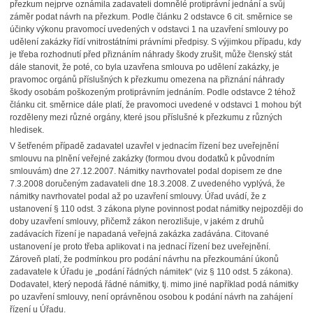
přezkum nejprve oznámila zadavateli domnělé protiprávní jednání a svůj
záměr podat návrh na přezkum. Podle článku 2 odstavce 6 cit. směrnice se
účinky výkonu pravomocí uvedených v odstavci 1 na uzavření smlouvy po
udělení zakázky řídí vnitrostátními právními předpisy. S výjimkou případu, kdy
je třeba rozhodnutí před přiznáním náhrady škody zrušit, může členský stát
dále stanovit, že poté, co byla uzavřena smlouva po udělení zakázky, je
pravomoc orgánů příslušných k přezkumu omezena na přiznání náhrady
škody osobám poškozeným protiprávním jednáním. Podle odstavce 2 téhož
článku cit. směrnice dále platí, že pravomoci uvedené v odstavci 1 mohou být
rozděleny mezi různé orgány, které jsou příslušné k přezkumu z různých
hledisek.
V šetřeném případě zadavatel uzavřel v jednacím řízení bez uveřejnění
smlouvu na plnění veřejné zakázky (formou dvou dodatků k původním
smlouvám) dne 27.12.2007. Námitky navrhovatel podal dopisem ze dne
7.3.2008 doručeným zadavateli dne 18.3.2008. Z uvedeného vyplývá, že
námitky navrhovatel podal až po uzavření smlouvy. Úřad uvádí, že z
ustanovení § 110 odst. 3 zákona plyne povinnost podat námitky nejpozději do
doby uzavření smlouvy, přičemž zákon nerozlišuje, v jakém z druhů
zadávacích řízení je napadaná veřejná zakázka zadávána. Citované
ustanovení je proto třeba aplikovat i na jednací řízení bez uveřejnění.
Zároveň platí, že podmínkou pro podání návrhu na přezkoumání úkonů
zadavatele k Úřadu je „podání řádných námitek“ (viz § 110 odst. 5 zákona).
Dodavatel, který nepodá řádné námitky, tj. mimo jiné například podá námitky
po uzavření smlouvy, není oprávněnou osobou k podání návrh na zahájení
řízení u Úřadu.