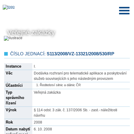
Veřejné zakázky
ČÍSLO JEDNACÍ:
S113/2008/VZ-13321/2008/530/RP
Instance
I.
Věc
Dodávka rozhraní pro telematické aplikace a poskytování
služeb souvisejících s jeho následným provozem
Účastníci
Ředitelství silnic a dálnic ČR
Typ
Veřejná zakázka
správního
řízení
Výrok
§ 114 odst. 3 zák. č. 137/2006 Sb. - zast.- náležitosti
návrhu
Rok
2008
Datum nabytí
6. 10. 2008