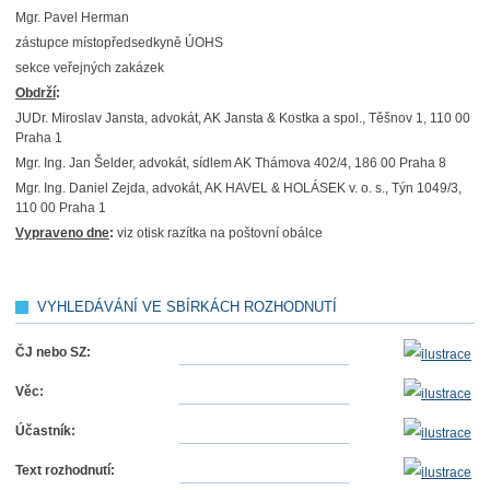
Mgr. Pavel Herman
zástupce místopředsedkyně ÚOHS
sekce veřejných zakázek
Obdrží
:
JUDr. Miroslav Jansta, advokát, AK Jansta & Kostka a spol., Těšnov 1, 110 00
Praha 1
Mgr. Ing. Jan Šelder, advokát, sídlem AK Thámova 402/4, 186 00 Praha 8
Mgr. Ing. Daniel Zejda, advokát, AK HAVEL & HOLÁSEK v. o. s., Týn 1049/3,
110 00 Praha 1
Vypraveno dne
:
viz otisk razítka na poštovní obálce
VYHLEDÁVÁNÍ VE SBÍRKÁCH ROZHODNUTÍ
ČJ nebo SZ:
Věc:
Účastník:
Text rozhodnutí: