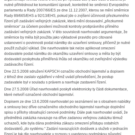
nutné přihlédnout ke komunitární úpravě, konkrétně ke směrnici Evropského
parlamentu a Rady 2007/66/ES ze dne 11.12.2007, kterou se mění směrnice
Rady 89/665/EHS a 92/13/EHS, pokud jde o zvýšení účinnosti přezkumného
řízení při zadávání veřejných zakázek, která mění dosavadní „přezkumné
směrnice“ za účelem posílení možnosti kontroly protiprávního přímého
zadávání veřejných zakázek. V této souvislosti navrhovatel argumentuje, že
směrnice by měla být použita jako výkladové pravidlo pro citované
ustanovení o povinnosti podat námitky do uzavření smlouvy, přičemž je nutné
použít zužující výklad. Dle navrhovatele tak nelze aplikovat omezení
dodavatele podat námitku do okamžiku uzavření smlouvy a měla by být
dodavateli poskytnuta přiměřená lhůta od okamžiku od zveřejnění výsledku
zadávacího řízení.
Dne 22.5.2008 sdružení KAPSCH označilo obchodní tajemství a dopisem
z téhož dne zaslalo vyjádření v němž uvádí přesvědčení, že postup
zadavatele byl v souladu s právem a navrhuje zastavení řízení.
Dne 27.5.2008 Úřad navrhovateli poskytl elektronicky ty části dokumentace,
které netvoří označené obchodní tajemství.
Dopisem ze dne 13.6.2008 navrhovatel po seznámení se s obsahem nabídky
a smlouvy bez dříve označeného obchodního tajemství navrhuje doplnění
spisu o přílohy obsahující cenové podmínky. Dále pak navrhovatel uvádí, že
předmětná zakázka navazuje na dříve zadanou veřejnou zakázku témuž
uchazeči, kde byla dána podmínka zákazu omezení přístupu ostatních
dodavatelů „do systému.“ Zadání navazujících dodávek a služeb v jednacím
řízení je tak dle navrhovatele v rozporu s uvedenou podmínkou původní