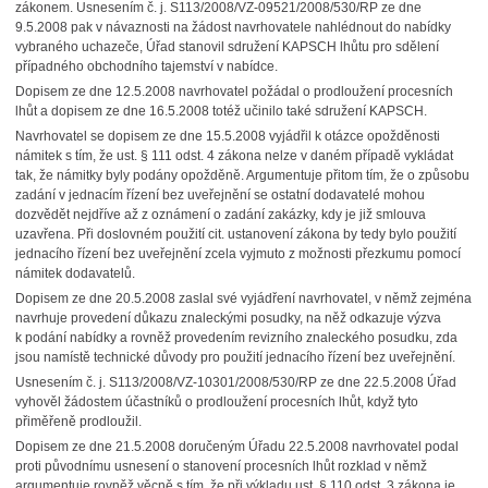
zákonem. Usnesením č. j. S113/2008/VZ-09521/2008/530/RP ze dne
9.5.2008 pak v návaznosti na žádost navrhovatele nahlédnout do nabídky
vybraného uchazeče, Úřad stanovil sdružení KAPSCH lhůtu pro sdělení
případného obchodního tajemství v nabídce.
Dopisem ze dne 12.5.2008 navrhovatel požádal o prodloužení procesních
lhůt a dopisem ze dne 16.5.2008 totéž učinilo také sdružení KAPSCH.
Navrhovatel se dopisem ze dne 15.5.2008 vyjádřil k otázce opožděnosti
námitek s tím, že ust. § 111 odst. 4 zákona nelze v daném případě vykládat
tak, že námitky byly podány opožděně. Argumentuje přitom tím, že o způsobu
zadání v jednacím řízení bez uveřejnění se ostatní dodavatelé mohou
dozvědět nejdříve až z oznámení o zadání zakázky, kdy je již smlouva
uzavřena. Při doslovném použití cit. ustanovení zákona by tedy bylo použití
jednacího řízení bez uveřejnění zcela vyjmuto z možnosti přezkumu pomocí
námitek dodavatelů.
Dopisem ze dne 20.5.2008 zaslal své vyjádření navrhovatel, v němž zejména
navrhuje provedení důkazu znaleckými posudky, na něž odkazuje výzva
k podání nabídky a rovněž provedením revizního znaleckého posudku, zda
jsou namístě technické důvody pro použití jednacího řízení bez uveřejnění.
Usnesením č. j. S113/2008/VZ-10301/2008/530/RP ze dne 22.5.2008 Úřad
vyhověl žádostem účastníků o prodloužení procesních lhůt, když tyto
přiměřeně prodloužil.
Dopisem ze dne 21.5.2008 doručeným Úřadu 22.5.2008 navrhovatel podal
proti původnímu usnesení o stanovení procesních lhůt rozklad v němž
argumentuje rovněž věcně s tím, že při výkladu ust. § 110 odst. 3 zákona je