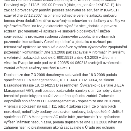
Podvinný mlýn 2178/6, 190 00 Praha 9 (dále jen „sdružení KAPSCH“). Na
základě provedených jednání posléze zadavatel se sdružením KAPSCH
uzavřel dne 27.12.2007 na plnění předmětné veřejné zakázky smlouvu
formou dvou dodatků ke dříve uzavřeným smlouvám na dodávky a služby ve
výběrovém řízení na tzv „elektronické mýtné,“ a sice „dodatku o provozu
rozhraní pro telematické aplikace ke smlouvě o poskytování služeb
souvisejících s provozem systému výkonového zpoplatnění vybraných
pozemních komunikací v České republice“ a „dodatku o rozhraní pro
telematické aplikace ke smlouvě o dodávce systému výkonového zpoplatnění
pozemních komunikací.“ Dne 3.3.2008 pak zadavatel v informačním systému
o veřejných zakázkách pod ev. č. 60015518 a dne 4.3.2008 v Úředním
věstníku Evropské unie pod ev. č. 2008/S 44-060218 uveřejnil oznámení o
zadání veřejné zakázky sdružení KAPSCH.
Dopisem ze dne 7.3.2008 doručeným zadavateli dne 18.3.2008 podala
společnost FELA Management AG, IČ CH-440.3.002.390-4, se sídlem
Basadingerstrasse 18, CH-8253 Diessenhofen, Švýcarsko (dále také „FELA
Management AG“), proti postupu zadavatele námitky s tím, že nebyly dány
technické podmínky pro použití zvoleného způsobu zadání. Zadavatel
odpověděl společnosti FELA Management AG dopisem ze dne 28.3.2008,
v němž jí s odkazem na ust. § 111 odst. 4 zákona sdělil, že o námitkách
nerozhodl, neboť byly podány po uzavření smlouvy, tedy opožděně. Jelikož
společnost FELA Management AG (dále také „navrhovatel“) se způsobem
vyřízení námitek nesouhlasila, podala dopisem ze dne 31.3.2008 návrh na
zahájení řízení o přezkoumání úkonů zadavatele u Úřadu pro ochranu