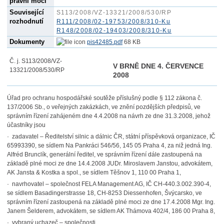
právní moci
Související
S113/2008/VZ-13321/2008/530/RP
rozhodnutí
R111/2008/02-19753/2008/310-Ku
R148/2008/02-19403/2008/310-Ku
Dokumenty
pis42485.pdf
68 KB
Č. j. S113/2008/VZ-
V BRNĚ DNE 4. ČERVENCE
13321/2008/530/RP
2008
Úřad pro ochranu hospodářské soutěže příslušný podle § 112 zákona č.
137/2006 Sb., o veřejných zakázkách, ve znění pozdějších předpisů, ve
správním řízení zahájeném dne 4.4.2008 na návrh ze dne 31.3.2008, jehož
účastníky jsou
· zadavatel – Ředitelství silnic a dálnic ČR, státní příspěvková organizace, IČ
65993390, se sídlem Na Pankráci 546/56, 145 05 Praha 4, za niž jedná Ing.
Alfréd Brunclík, generální ředitel, ve správním řízení dále zastoupená na
základě plné moci ze dne 14.4.2008 JUDr. Miroslavem Janstou, advokátem,
AK Jansta & Kostka a spol., se sídlem Těšnov 1, 110 00 Praha 1,
· navrhovatel – společnost FELA Management AG, IČ CH-440.3.002.390-4,
se sídlem Basadingerstrasse 18, CH-8253 Diessenhofen, Švýcarsko, ve
správním řízení zastoupená na základě plné moci ze dne 17.4.2008 Mgr. Ing.
Janem Šelderem, advokátem, se sídlem AK Thámova 402/4, 186 00 Praha 8,
· vybraný uchazeč – společnosti