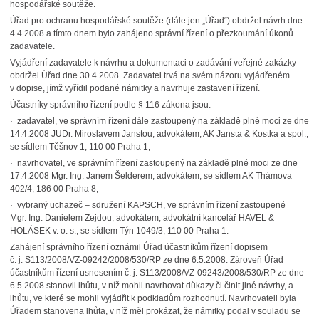
hospodářské soutěže.
Úřad pro ochranu hospodářské soutěže (dále jen „Úřad“) obdržel návrh dne
4.4.2008 a tímto dnem bylo zahájeno správní řízení o přezkoumání úkonů
zadavatele.
Vyjádření zadavatele k návrhu a dokumentaci o zadávání veřejné zakázky
obdržel Úřad dne 30.4.2008. Zadavatel trvá na svém názoru vyjádřeném
v dopise, jímž vyřídil podané námitky a navrhuje zastavení řízení.
Účastníky správního řízení podle § 116 zákona jsou:
· zadavatel, ve správním řízení dále zastoupený na základě plné moci ze dne
14.4.2008 JUDr. Miroslavem Janstou, advokátem, AK Jansta & Kostka a spol.,
se sídlem Těšnov 1, 110 00 Praha 1,
· navrhovatel, ve správním řízení zastoupený na základě plné moci ze dne
17.4.2008 Mgr. Ing. Janem Šelderem, advokátem, se sídlem AK Thámova
402/4, 186 00 Praha 8,
· vybraný uchazeč – sdružení KAPSCH, ve správním řízení zastoupené
Mgr. Ing. Danielem Zejdou, advokátem, advokátní kancelář HAVEL &
HOLÁSEK v. o. s., se sídlem Týn 1049/3, 110 00 Praha 1.
Zahájení správního řízení oznámil Úřad účastníkům řízení dopisem
č. j. S113/2008/VZ-09242/2008/530/RP ze dne 6.5.2008. Zároveň Úřad
účastníkům řízení usnesením č. j. S113/2008/VZ-09243/2008/530/RP ze dne
6.5.2008 stanovil lhůtu, v níž mohli navrhovat důkazy či činit jiné návrhy, a
lhůtu, ve které se mohli vyjádřit k podkladům rozhodnutí. Navrhovateli byla
Úřadem stanovena lhůta, v níž měl prokázat, že námitky podal v souladu se