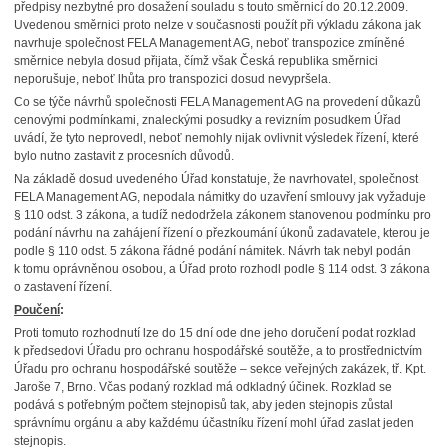
předpisy nezbytné pro dosažení souladu s touto směrnicí do 20.12.2009.
Uvedenou směrnici proto nelze v současnosti použít při výkladu zákona jak
navrhuje společnost FELA Management AG, neboť transpozice zmíněné
směrnice nebyla dosud přijata, čímž však Česká republika směrnici
neporušuje, neboť lhůta pro transpozici dosud nevypršela.
Co se týče návrhů společnosti FELA Management AG na provedení důkazů
cenovými podmínkami, znaleckými posudky a revizním posudkem Úřad
uvádí, že tyto neprovedl, neboť nemohly nijak ovlivnit výsledek řízení, které
bylo nutno zastavit z procesních důvodů.
Na základě dosud uvedeného Úřad konstatuje, že navrhovatel, společnost
FELA Management AG, nepodala námitky do uzavření smlouvy jak vyžaduje
§ 110 odst. 3 zákona, a tudíž nedodržela zákonem stanovenou podmínku pro
podání návrhu na zahájení řízení o přezkoumání úkonů zadavatele, kterou je
podle § 110 odst. 5 zákona řádné podání námitek. Návrh tak nebyl podán
k tomu oprávněnou osobou, a Úřad proto rozhodl podle § 114 odst. 3 zákona
o zastavení řízení.
Poučení
:
Proti tomuto rozhodnutí lze do 15 dní ode dne jeho doručení podat rozklad
k předsedovi Úřadu pro ochranu hospodářské soutěže, a to prostřednictvím
Úřadu pro ochranu hospodářské soutěže – sekce veřejných zakázek, tř. Kpt.
Jaroše 7, Brno. Včas podaný rozklad má odkladný účinek. Rozklad se
podává s potřebným počtem stejnopisů tak, aby jeden stejnopis zůstal
správnímu orgánu a aby každému účastníku řízení mohl úřad zaslat jeden
stejnopis.