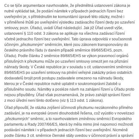
Co se týče argumentace navrhovatele, že předmětná ustanovení zákona je
nutné vykládat tak, že podání námitek v případech jednacích řízení bez
uveřejnění je, s přihlédnutím ke komunitární úpravě této otázky, možné i
v přiměřené lhůtě po uveřejnění výsledku zadávacího řízení (tedy po uzavření
smlouvy, pozn. Úřadu), uvádí Úřad následující. Jak již Úřad uvedl výše,
ustanovení § 110 odst. 3 zákona se aplikuje na všechna zadávací řízení
včetně jednacího řízení bez uveřejnění. Tato úprava odpovídá v současnosti
účinným „přezkumným“ směrnicím, které jsou zákonem transponovány do
českého právního řádu (v daném případě směrnice 89/665/EHS, pozn.
Úřadu). Podle článku 2 směrnice 89/665/EHS se výkon pravomocí orgánů
příslušných k přezkumu může po uzavření smlouvy omezit jen na přiznání
náhrady škody. V České republice je v souladu s cit. ustanoveními směrnice
89/665/EHS po uzavření smlouvy na plnění veřejné zakázky právo ostatních
dodavatelů brojit proti postupu zadavatele omezeno na náhradu škody,
kterou je v České republice nutné uplatnit v soukromoprávní žalobě u
příslušného soudu. Námitky a posléze návrh na zahájení řízení u Úřadu proto
nejsou připuštěny. Úřad však poznamenává, že právo zahájit správní řízení
z moci úřední není tímto dotčeno (viz § 113 odst. 1 zákona).
Úřad připouští, že otázka zvýšení účinnosti přezkumu nezákonného přímého
zadávání, je na evropské úrovni dlouhodobě řešena, což vyústilo v novelizaci
„přezkumných“ směrnic, a to navrhovatelem zmíněnou směrnicí Evropského
parlamentu a Rady 2007/66/ES, která by měla mimo jiné napomoci možnosti
podávání námitek i v případech jednacích řízení bez uveřejnění. Nicméně
podle článku 3 cit. směrnice členské státy uvedou v účinnost právní a správní