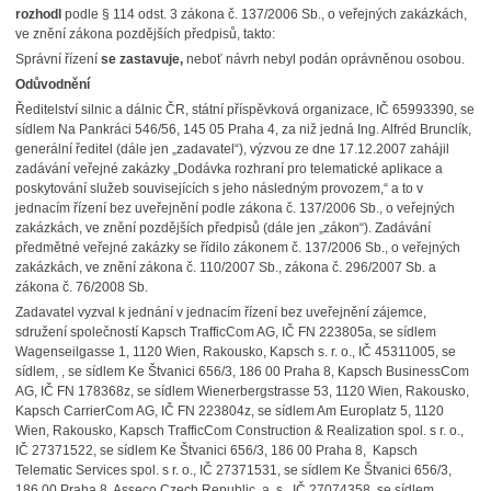
rozhodl
podle § 114 odst. 3 zákona č. 137/2006 Sb., o veřejných zakázkách,
ve znění zákona pozdějších předpisů, takto:
Správní řízení
se
zastavuje,
neboť návrh nebyl podán oprávněnou osobou.
Odůvodnění
Ředitelství silnic a dálnic ČR, státní příspěvková organizace, IČ 65993390, se
sídlem Na Pankráci 546/56, 145 05 Praha 4, za niž jedná Ing. Alfréd Brunclík,
generální ředitel (dále jen „zadavatel“), výzvou ze dne 17.12.2007 zahájil
zadávání veřejné zakázky „Dodávka rozhraní pro telematické aplikace a
poskytování služeb souvisejících s jeho následným provozem,“ a to v
jednacím řízení bez uveřejnění podle zákona č. 137/2006 Sb., o veřejných
zakázkách, ve znění pozdějších předpisů (dále jen „zákon“). Zadávání
předmětné veřejné zakázky se řídilo zákonem č. 137/2006 Sb., o veřejných
zakázkách, ve znění zákona č. 110/2007 Sb., zákona č. 296/2007 Sb. a
zákona č. 76/2008 Sb.
Zadavatel vyzval k jednání v jednacím řízení bez uveřejnění zájemce,
sdružení společností Kapsch TrafficCom AG, IČ FN 223805a, se sídlem
Wagenseilgasse 1, 1120 Wien, Rakousko, Kapsch s. r. o., IČ 45311005, se
sídlem, , se sídlem Ke Štvanici 656/3, 186 00 Praha 8, Kapsch BusinessCom
AG, IČ FN 178368z, se sídlem Wienerbergstrasse 53, 1120 Wien, Rakousko,
Kapsch CarrierCom AG, IČ FN 223804z, se sídlem Am Europlatz 5, 1120
Wien, Rakousko, Kapsch TrafficCom Construction & Realization spol. s r. o.,
IČ 27371522, se sídlem Ke Štvanici 656/3, 186 00 Praha 8, Kapsch
Telematic Services spol. s r. o., IČ 27371531, se sídlem Ke Štvanici 656/3,
186 00 Praha 8, Asseco Czech Republic, a. s., IČ 27074358, se sídlem