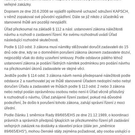
veřejné zakázky.
Dopisem ze dne 20.6.2008 se vyjádřil opětovně uchazeč sdružení KAPSCH,
v němž zopakoval své původní vyjádření. Dále se již nikdo z účastníků ve
stanovené lhůtě ani později nevyjádřil.
Úřad přezkoumal na základě § 112 a násl. ustanovení zákona náležitosti
návrhu a rozhodl o zastavení řízení. Ke svému rozhodnutí uvádí Úřad
následující rozhodné skutečnosti.
Podle § 110 odst. 3 zákona musí námitky stěžovatel doručit zadavateli do 15
dnů ode dne, kdy se o domnělém porušení zákona úkonem zadavatele dozví,
nejpozději však do doby uzavření smlouvy. Podle odstavce pátého téhož
ustanovení zákona je podání řádných námitek podmínkou pro podání návrhu
na přezkoumání úkonů zadavatele ve stejné věci.
Jestliže podle § 114 odst. 3 zákona návrh nemá předepsané náležitosti podle
odstavce 2 a navrhovatel jej ve lhůtě stanovené Úřadem nedoplní nebo nebyl
doručen Úřadu a zadavateli ve lhůtách podle § 113 odst. 2 nebo 3 zákona
nebo nebyl podán oprávněnou osobou nebo není-li Úřad věcně příslušný
k rozhodnutí o návrhu, Úřad zahájené řízení zastaví; pokud má důvodné
podezření, že došlo k porušení tohoto zákona, zahájí správní řízení z moci
úřední.
Podle článku 1 směrnice Rady 89/665/EHS ze dne 21.12.1989, o koordinaci
právních a správních předpisů týkajících se přezkumného řízení při zadávání
veřejných zakázek na dodávky a stavební práce (dále jen „směrnice
89/665/EHS“), mohou členské státy zejména požadovat, aby osoba usilující o