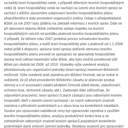
za každý lesní hospodářský celek, v případě dělených lesních hospodářských
celků (tj. lesní hospodářský celek se nachází na území více lesních správ) se
vychází z dílčího závazného ustanovení lesního hospodářského plánu
přepočteného k datu provedení organizační změny. Údaje o předpokládané
těžbě za rok 2007 byly zjištěny na základě informací z lesních správ. Dále se
při stanovení objemu těžeb zohlednily výdeje majetku na lesních
hospodářských celcích od počátku platnosti lesního hospodářského plánu.
V případě, že během roku 2007 probíhal proces schvalování lesního
hospodářského plánu, a tudíž lesní hospodářský plán s platností od 1.1.2008
nebyl ještě k dispozici, správce lesní správy dotčené obnovou lesního
hospodářského plánu provedl ve spolupráci se specialisty hospodářské
úpravy lesů odhad maximální výše těžeb, aby bylo možné predikovat výši
těžeb pro období let 2008 až 2010. Výsledky výše uvedené analýzy
představovaly pro organizační jednotky (lesní správy) maximum těžebních
možností. Výše uvedené platí zejména pro těžební činnosti, ale je nutné si
uvědomit, že již před provedením těžebního zásahu je plánován postup
obnovy a s ní související ostatní pěstební činnosti (úklid klestu, zalesňování,
ochrana lesa, výchovné zásady, atd.). Zadavatel dále zdůrazňuje, že
odpovědní pracovníci, lesní správci či jejich zástupci jsou odbornými lesními
hospodáři, kteří v daném území vycházejí i ze svých odborných znalostí
zejména o přírodních podmínkách a o stavu lesa na konkrétních lokalitách.
Soubor pro zpracování nabídkové ceny byl vypracován zejména s využitím
lesního hospodářského plánu, analýzy produkčních funkcí lesa a se
zohledněním odborných znalostí lesních správců poplatných konkrétním
podmínkám dané smluvní územní jednotky. Struktura souborů pro zpracování