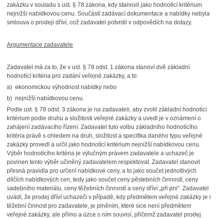
zakázku v souladu s ust. § 78 zákona, kdy stanovil jako hodnotící kritérium
nejnižší nabídkovou cenu. Součástí zadávací dokumentace a nabídky nebyla
smlouva o prodeji dříví, což zadavatel potvrdil v odpovědích na dotazy.
Argumentace zadavatele
Zadavatel má za to, že v ust. § 78 odst. 1 zákona stanoví dvě základní
hodnotící kritéria pro zadání veřejné zakázky, a to:
a) ekonomickou výhodnost nabídky nebo
b) nejnižší nabídkovou cenu.
Podle ust. § 78 odst. 3 zákona je na zadavateli, aby zvolil základní hodnotící
kritérium podle druhu a složitosti veřejné zakázky a uvedl je v oznámení o
zahájení zadávacího řízení. Zadavatel tuto volbu základního hodnotícího
kritéria právě s ohledem na druh, složitost a specifika daného typu veřejné
zakázky provedl a určil jako hodnotící kritérium nejnižší nabídkovou cenu.
Výběr hodnotícího kritéria je výlučným právem zadavatele a uchazeč je
povinen tento výběr učiněný zadavatelem respektovat. Zadavatel stanovil
přesná pravidla pro určení nabídkové ceny, a to jako součet jednotlivých
dílčích nabídkových cen, tedy jako součet ceny pěstebních činností, ceny
sadebního materiálu, ceny těžebních činností a ceny dříví „při pni“. Zadavatel
uvádí, že prodej dříví uchazeči v případě, kdy předmětem veřejné zakázky je i
těžební činnost pro zadavatele, je plněním, které sice není předmětem
veřejné zakázky, ale přímo a úzce s ním souvisí, přičemž zadavatel prodej