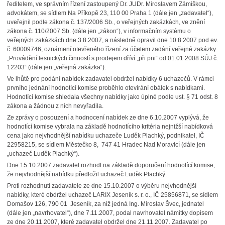
ředitelem, ve správním řízení zastoupený Dr. JUDr. Miroslavem Zámiškou,
advokátem, se sídlem Na Příkopě 23, 110 00 Praha 1 (dále jen „zadavatel“),
uveřejnil podle zákona č. 137/2006 Sb., o veřejných zakázkách, ve znění
zákona č. 110/2007 Sb. (dále jen „zákon“), v informačním systému o
veřejných zakázkách dne 3.8.2007, a následně opravil dne 10.8.2007 pod ev.
č. 60009746, oznámení otevřeného řízení za účelem zadání veřejné zakázky
„Provádění lesnických činností s prodejem dříví „při pni“ od 01.01.2008 SÚJ č.
12203“ (dále jen „veřejná zakázka“).
Ve lhůtě pro podání nabídek zadavatel obdržel nabídky 6 uchazečů. V rámci
prvního jednání hodnotící komise proběhlo otevírání obálek s nabídkami.
Hodnotící komise shledala všechny nabídky jako úplné podle ust. § 71 odst. 8
zákona a žádnou z nich nevyřadila.
Ze zprávy o posouzení a hodnocení nabídek ze dne 6.10.2007 vyplývá, že
hodnotící komise vybrala na základě hodnotícího kritéria nejnižší nabídková
cena jako nejvhodnější nabídku uchazeče Luděk Plachký, podnikatel, IČ
22958215, se sídlem Městečko 8, 747 41 Hradec Nad Moravicí (dále jen
„uchazeč Luděk Plachký“).
Dne 15.10.2007 zadavatel rozhodl na základě doporučení hodnotící komise,
že nejvhodnější nabídku předložil uchazeč Luděk Plachký.
Proti rozhodnutí zadavatele ze dne 15.10.2007 o výběru nejvhodnější
nabídky, které obdržel uchazeč LARIX Jeseník s. r. o., IČ 25856871, se sídlem
Domašov 126, 790 01 Jeseník, za niž jedná Ing. Miroslav Švec, jednatel
(dále jen „navrhovatel“), dne 7.11.2007, podal navrhovatel námitky dopisem
ze dne 20.11.2007, které zadavatel obdržel dne 21.11.2007. Zadavatel po