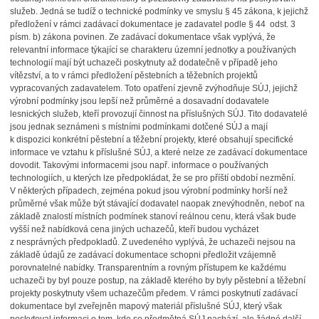
služeb. Jedná se tudíž o technické podmínky ve smyslu § 45 zákona, k jejichž
předložení v rámci zadávací dokumentace je zadavatel podle § 44 odst. 3
písm. b) zákona povinen. Ze zadávací dokumentace však vyplývá, že
relevantní informace týkající se charakteru územní jednotky a používaných
technologií mají být uchazeči poskytnuty až dodatečně v případě jeho
vítězství, a to v rámci předložení pěstebních a těžebních projektů
vypracovaných zadavatelem. Toto opatření zjevně zvýhodňuje SÚJ, jejichž
výrobní podmínky jsou lepší než průměrné a dosavadní dodavatele
lesnických služeb, kteří provozují činnost na příslušných SÚJ. Tito dodavatelé
jsou jednak seznámeni s místními podmínkami dotčené SÚJ a mají
k dispozici konkrétní pěstební a těžební projekty, které obsahují specifické
informace ve vztahu k příslušné SÚJ, a které nelze ze zadávací dokumentace
dovodit. Takovými informacemi jsou např. informace o používaných
technologiích, u kterých lze předpokládat, že se pro příští období nezmění.
V některých případech, zejména pokud jsou výrobní podmínky horší než
průměrné však může být stávající dodavatel naopak znevýhodněn, neboť na
základě znalostí místních podmínek stanoví reálnou cenu, která však bude
vyšší než nabídková cena jiných uchazečů, kteří budou vycházet
z nesprávných předpokladů. Z uvedeného vyplývá, že uchazeči nejsou na
základě údajů ze zadávací dokumentace schopni předložit vzájemně
porovnatelné nabídky. Transparentním a rovným přístupem ke každému
uchazeči by byl pouze postup, na základě kterého by byly pěstební a těžební
projekty poskytnuty všem uchazečům předem. V rámci poskytnutí zadávací
dokumentace byl zveřejněn mapový materiál příslušné SÚJ, který však