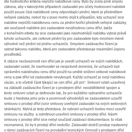
dle hodnotícího kritéria nejnižší nabídkové ceny. Bylo by zcela proti smyslu
zákona, aby v takovýchto případech zadavatel pro účely hodnocení nabídek
použil pouze část nabídkové ceny odpovídající plnění, které je předmětem
veřejné zakázky, neboť by v praxi mohlo dojít k případům, kdy uchazeč sice
nabídne nejnižší nabídkovou cenu za plnění tvořící předmět veřejné zakázky,
ale současně nabídne pro zadavatele nevýhodnou cenu dříví, takže
v konečném efektu by sice zadavatel jako nejvhodnější nabídku vybral právě
tohoto uchazeče, ale celkové plnění by pro zadavatele bylo mnohem méně
výhodné než plnění od jiného uchazeče. Smyslem zadávacího řízení je
vybrat takovou nabídku, která pro zadavatele představuje maximální úsporu
prostředků.
K otázce nezávaznosti cen dříví jak je uvedli uchazeči ve svých nabídkách,
zadavatel uvádí, že navrhovatel se nesprávně domnívá, že uchazeči byli
oprávněni nabídnutou cenu dříví použít na umělé snížení celkové nabídkové
ceny a pak dříví od zadavatele nevykoupit. Každý uchazeč je svojí nabídkou
vázán, a to včetně části týkající se cen dříví „při pni“. Smluvní vztah uzavřený
na základě zadávacího řízení je s prodejem dříví neoddělitelně spojen a
tento smluvní vztah je definován tak, že pro každého vybraného uchazeče
bude z hlediska jeho práv a povinností výhodnější se zadavatelem uzavřít
smlouvu o prodeji dříví (vzor smlouvy uveřejnil zadavatel na svých webových
stránkách). Mylná je tedy představa, že vybraní uchazeči budou moci uzavřít
smlouvu na služby a odmítnout uzavření smlouvy o prodeji dříví. Návrh
smlouvy o prodeji dříví sice nebyl součástí zadávací dokumentace, to však
neznamená, že by k prodeji dříví nedošlo. Zadavatel dodrží postup nastavený
v rámci zadávacích řízení na provádění lesnických činností s prodejem dříví