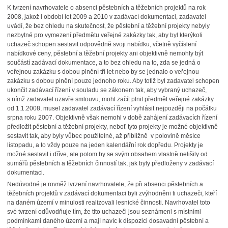
K tvrzení navrhovatele o absenci pěstebních a těžebních projektů na rok
2008, jakož i období let 2009 a 2010 v zadávací dokumentaci, zadavatel
uvádí, že bez ohledu na skutečnost, že pěstební a těžební projekty nebyly
nezbytné pro vymezení předmětu veřejné zakázky tak, aby byl kterýkoli
uchazeč schopen sestavit odpovědně svoji nabídku, včetně vyčíslení
nabídkové ceny, pěstební a těžební projekty ani objektivně nemohly být
součástí zadávací dokumentace, a to bez ohledu na to, zda se jedná o
veřejnou zakázku s dobou plnění tří let nebo by se jednalo o veřejnou
zakázku s dobou plnění pouze jednoho roku. Aby totiž byl zadavatel schopen
ukončit zadávací řízení v souladu se zákonem tak, aby vybraný uchazeč,
s nímž zadavatel uzavře smlouvu, mohl začít plnit předmět veřejné zakázky
od 1.1.2008, musel zadavatel zadávací řízení vyhlásit nejpozději na počátku
srpna roku 2007. Objektivně však nemohl v době zahájení zadávacích řízení
předložit pěstební a těžební projekty, neboť tyto projekty je možné objektivně
sestavit tak, aby byly vůbec použitelné, až přibližně v polovině měsíce
listopadu, a to vždy pouze na jeden kalendářní rok dopředu. Projekty je
možné sestavit i dříve, ale potom by se svým obsahem vlastně nelišily od
sumářů pěstebních a těžebních činností tak, jak byly předloženy v zadávací
dokumentaci.
Nedůvodné je rovněž tvrzení navrhovatele, že při absenci pěstebních a
těžebních projektů v zadávací dokumentaci byli zvýhodněni ti uchazeči, kteří
na daném území v minulosti realizovali lesnické činnosti. Navrhovatel toto
své tvrzení odůvodňuje tím, že tito uchazeči jsou seznámeni s místními
podmínkami daného území a mají navíc k dispozici dosavadní pěstební a