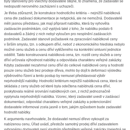
byly stanoveny pro všechny dodavatele stejné, to znamená, že zadavatel se
nedopustil nerovného zacházení s uchazeči.
Je třeba zdůraznit, že konstrukce hodnotícího kritéria – nejnižší nabídková
cena dle zadávací dokumentace je netypická, ale ne nemožná. Dodavatelé
měli jasnou představu, jak mají připravit nabídku, která by vyhověla
zadávacím podmínkám, což vyplývá také z toho, že nabídku podalo 6
dodavatelů a žádný z nich nebyl vyloučen pro nesplnění zadávacích
podmínek. Zadavatel stanovil požadavek na zpracování nabídkové ceny
v širším smyslu, tzn. s odkupem dříví, neboť z ekonomického hlediska nebylo
možné cenu služeb a cenu dříví vytěženého na konkrétní smluvní jednotce
oddělit. Takto konstruovaná nabídková cena, tzn. rozdíl ceny služeb a ceny
dříví určovala výhodnost nabídky a odpovídala charakteru veřejné zakázky.
Kdyby zadavatel nezahrnul cenu dříví do celkové nabídkové ceny a hodnotil
pouze cenu služeb bez prodeje dřeva, mohlo by dojít k deformaci výsledku
výběrového řízení a tento postup by nemusel představovat výběr
nejvhodnější nabídky. Hodnotící kritérium nejnižší nabídková cena, která se
skládala z ceny služeb od které byla odečtena nabídnutá cena dříví,
poskytovala reálné srovnání nabídkových cen, z nichž jednoznačně
vyplynula nejvhodnější nabídka. Vzorec, který zadavatel uvedl v zadávací
dokumentaci, odpovídal charakteru veřejné zakázky a potencionální
dodavatele informoval zcela jasně o tom, jakým způsobem bude zadavatel
hodnotit nabídky.
K argumentu navrhovatele, že dodavatel nemusí dřevo vykoupit za
nabízenou cenu, Úřad uvádí, přestože samotný prodej dříví zadavatelem
vybranému dodavateli není vlastním předmětem veřejné zakázky (nejedná se