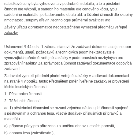
nabídkové ceny byla vyhotovena v podrobném detailu, a to u pěstební
činnosti dle výkonů, u sadebního materiálu dle cenového kódu, typu
sadebního materiálu, požadovaného obalu atd. u těžební činnosti dle skupiny
hmotnatosti, skupiny dřevin, technologie průměrné svažitosti atd.
Závěry Úřadu k problematice nedostatečného vymezení předmětu veřejné
zakázky
Ustanovení § 44 odst. 1 zákona stanoví, že zadávací dokumentace je soubor
dokumentů, údajů, požadavků a technických podmínek zadavatele
vymezujících předmět veřejné zakázky v podrobnostech nezbytných pro
zpracování nabídky. Za správnost a úplnost zadávací dokumentace odpovídá
zadavatel.
Zadavatel vymezil předmět plnění veřejné zakázky v zadávací dokumentaci
na straně 4 v bodě1. takto: Předmětem plnění veřejné zakázky je provedení
těchto lesnických činností:
1. Pěstebních činností
2. Těžebních činností
ad 1) pěstebními činnostmi se rozumí zejména následující činnosti spojené
s pěstováním a ochranou lesa, včetně dodávek příslušných přípravků a
materiálu:
a) příprava půdy pro přirozenou a umělou obnovu lesních porostů,
b) obnova lesa (zalesňování),