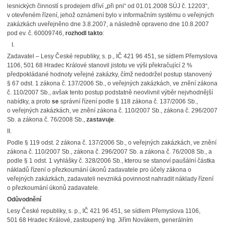
lesnických činností s prodejem dříví „při pni“ od 01.01.2008 SÚJ č. 12203“,
v otevřeném řízení, jehož oznámení bylo v informačním systému o veřejných
zakázkách uveřejněno dne 3.8.2007, a následně opraveno dne 10.8.2007
pod ev. č. 60009746,
rozhodl takto
:
I.
Zadavatel – Lesy České republiky, s. p., IČ 421 96 451, se sídlem Přemyslova
1106, 501 68 Hradec Králové stanovil jistotu ve výši překračující 2 %
předpokládané hodnoty veřejné zakázky, čímž nedodržel postup stanovený
§ 67 odst. 1 zákona č. 137/2006 Sb., o veřejných zakázkách, ve znění zákona
č. 110/2007 Sb., avšak tento postup podstatně neovlivnil výběr nejvhodnější
nabídky, a proto
se
správní řízení podle § 118 zákona č. 137/2006 Sb.,
o veřejných zakázkách, ve znění zákona č. 110/2007 Sb., zákona č. 296/2007
Sb. a zákona č. 76/2008 Sb.,
zastavuje
.
II.
Podle § 119 odst. 2 zákona č. 137/2006 Sb., o veřejných zakázkách, ve znění
zákona č. 110/2007 Sb., zákona č. 296/2007 Sb. a zákona č. 76/2008 Sb., a
podle § 1 odst. 1 vyhlášky č. 328/2006 Sb., kterou se stanoví paušální částka
nákladů řízení o přezkoumání úkonů zadavatele pro účely zákona o
veřejných zakázkách, zadavateli nevzniká povinnost nahradit náklady řízení
o přezkoumání úkonů zadavatele.
Odůvodnění
Lesy České republiky, s. p., IČ 421 96 451, se sídlem Přemyslova 1106,
501 68 Hradec Králové, zastoupený Ing. Jiřím Novákem, generálním