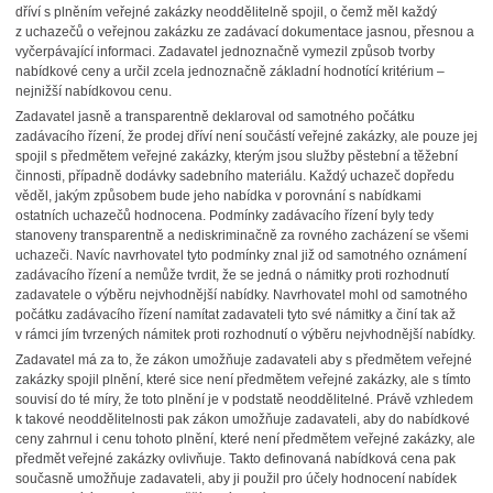
dříví s plněním veřejné zakázky neoddělitelně spojil, o čemž měl každý
z uchazečů o veřejnou zakázku ze zadávací dokumentace jasnou, přesnou a
vyčerpávající informaci. Zadavatel jednoznačně vymezil způsob tvorby
nabídkové ceny a určil zcela jednoznačně základní hodnotící kritérium –
nejnižší nabídkovou cenu.
Zadavatel jasně a transparentně deklaroval od samotného počátku
zadávacího řízení, že prodej dříví není součástí veřejné zakázky, ale pouze jej
spojil s předmětem veřejné zakázky, kterým jsou služby pěstební a těžební
činnosti, případně dodávky sadebního materiálu. Každý uchazeč dopředu
věděl, jakým způsobem bude jeho nabídka v porovnání s nabídkami
ostatních uchazečů hodnocena. Podmínky zadávacího řízení byly tedy
stanoveny transparentně a nediskriminačně za rovného zacházení se všemi
uchazeči. Navíc navrhovatel tyto podmínky znal již od samotného oznámení
zadávacího řízení a nemůže tvrdit, že se jedná o námitky proti rozhodnutí
zadavatele o výběru nejvhodnější nabídky. Navrhovatel mohl od samotného
počátku zadávacího řízení namítat zadavateli tyto své námitky a činí tak až
v rámci jím tvrzených námitek proti rozhodnutí o výběru nejvhodnější nabídky.
Zadavatel má za to, že zákon umožňuje zadavateli aby s předmětem veřejné
zakázky spojil plnění, které sice není předmětem veřejné zakázky, ale s tímto
souvisí do té míry, že toto plnění je v podstatě neoddělitelné. Právě vzhledem
k takové neoddělitelnosti pak zákon umožňuje zadavateli, aby do nabídkové
ceny zahrnul i cenu tohoto plnění, které není předmětem veřejné zakázky, ale
předmět veřejné zakázky ovlivňuje. Takto definovaná nabídková cena pak
současně umožňuje zadavateli, aby ji použil pro účely hodnocení nabídek