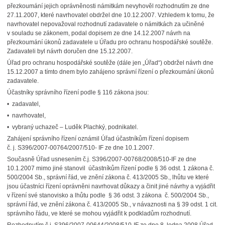
přezkoumání jejich oprávněnosti námitkám nevyhověl rozhodnutím ze dne
27.11.2007, které navrhovatel obdržel dne 10.12.2007. Vzhledem k tomu, že
navrhovatel nepovažoval rozhodnutí zadavatele o námitkách za učiněné
v souladu se zákonem, podal dopisem ze dne 14.12.2007 návrh na
přezkoumání úkonů zadavatele u Úřadu pro ochranu hospodářské soutěže.
Zadavateli byl návrh doručen dne 15.12.2007.
Úřad pro ochranu hospodářské soutěže (dále jen „Úřad“) obdržel návrh dne
15.12.2007 a tímto dnem bylo zahájeno správní řízení o přezkoumání úkonů
zadavatele.
Účastníky správního řízení podle § 116 zákona jsou:
• zadavatel,
• navrhovatel,
• vybraný uchazeč – Luděk Plachký, podnikatel.
Zahájení správního řízení oznámil Úřad účastníkům řízení dopisem
č. j. S396/2007-00764/2007/510- IF ze dne 10.1.2007.
Současně Úřad usnesením č.j. S396/2007-00768/2008/510-IF ze dne
10.1.2007 mimo jiné stanovil účastníkům řízení podle § 36 odst. 1 zákona č.
500/2004 Sb., správní řád, ve znění zákona č. 413/2005 Sb., lhůtu ve které
jsou účastníci řízení oprávněni navrhovat důkazy a činit jiné návrhy a vyjádřit
v řízení své stanovisko a lhůtu podle § 36 odst. 3 zákona č. 500/2004 Sb.,
správní řád, ve znění zákona č. 413/2005 Sb., v návaznosti na § 39 odst. 1 cit.
správního řádu, ve které se mohou vyjádřit k podkladům rozhodnutí.