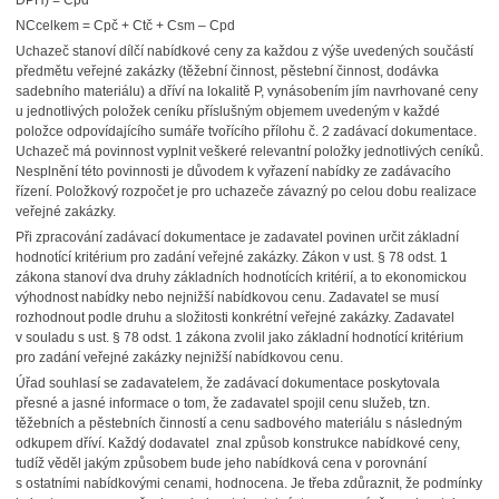
DPH) = Cpd
NCcelkem = Cpč + Ctč + Csm – Cpd
Uchazeč stanoví dílčí nabídkové ceny za každou z výše uvedených součástí
předmětu veřejné zakázky (těžební činnost, pěstební činnost, dodávka
sadebního materiálu) a dříví na lokalitě P, vynásobením jím navrhované ceny
u jednotlivých položek ceníku příslušným objemem uvedeným v každé
položce odpovídajícího sumáře tvořícího přílohu č. 2 zadávací dokumentace.
Uchazeč má povinnost vyplnit veškeré relevantní položky jednotlivých ceníků.
Nesplnění této povinnosti je důvodem k vyřazení nabídky ze zadávacího
řízení. Položkový rozpočet je pro uchazeče závazný po celou dobu realizace
veřejné zakázky.
Při zpracování zadávací dokumentace je zadavatel povinen určit základní
hodnotící kritérium pro zadání veřejné zakázky. Zákon v ust. § 78 odst. 1
zákona stanoví dva druhy základních hodnotících kritérií, a to ekonomickou
výhodnost nabídky nebo nejnižší nabídkovou cenu. Zadavatel se musí
rozhodnout podle druhu a složitosti konkrétní veřejné zakázky. Zadavatel
v souladu s ust. § 78 odst. 1 zákona zvolil jako základní hodnotící kritérium
pro zadání veřejné zakázky nejnižší nabídkovou cenu.
Úřad souhlasí se zadavatelem, že zadávací dokumentace poskytovala
přesné a jasné informace o tom, že zadavatel spojil cenu služeb, tzn.
těžebních a pěstebních činností a cenu sadbového materiálu s následným
odkupem dříví. Každý dodavatel znal způsob konstrukce nabídkové ceny,
tudíž věděl jakým způsobem bude jeho nabídková cena v porovnání
s ostatními nabídkovými cenami, hodnocena. Je třeba zdůraznit, že podmínky