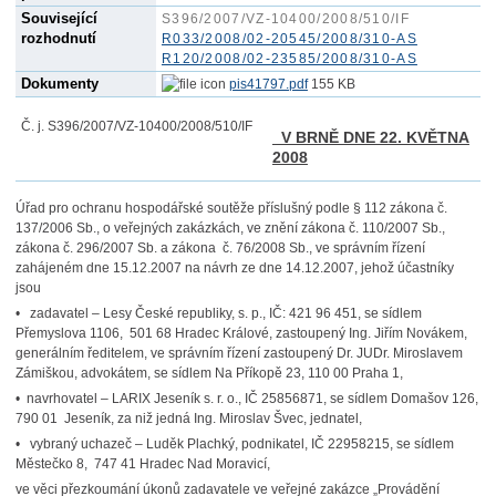
Související
S396/2007/VZ-10400/2008/510/IF
rozhodnutí
R033/2008/02-20545/2008/310-AS
R120/2008/02-23585/2008/310-AS
Dokumenty
pis41797.pdf
155 KB
Č. j. S396/2007/VZ-10400/2008/510/IF
V BRNĚ DNE 22. KVĚTNA
2008
Úřad pro ochranu hospodářské soutěže příslušný podle § 112 zákona č.
137/2006 Sb., o veřejných zakázkách, ve znění zákona č. 110/2007 Sb.,
zákona č. 296/2007 Sb. a zákona č. 76/2008 Sb., ve správním řízení
zahájeném dne 15.12.2007 na návrh ze dne 14.12.2007, jehož účastníky
jsou
• zadavatel – Lesy České republiky, s. p., IČ: 421 96 451, se sídlem
Přemyslova 1106, 501 68 Hradec Králové, zastoupený Ing. Jiřím Novákem,
generálním ředitelem, ve správním řízení zastoupený Dr. JUDr. Miroslavem
Zámiškou, advokátem, se sídlem Na Příkopě 23, 110 00 Praha 1,
• navrhovatel – LARIX Jeseník s. r. o., IČ 25856871, se sídlem Domašov 126,
790 01 Jeseník, za niž jedná Ing. Miroslav Švec, jednatel,
• vybraný uchazeč – Luděk Plachký, podnikatel, IČ 22958215, se sídlem
Městečko 8, 747 41 Hradec Nad Moravicí,
ve věci přezkoumání úkonů zadavatele ve veřejné zakázce „Provádění