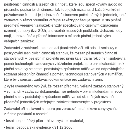
pěstebních činností a těžebních činností, které jsou specifikovány jak co do
přesného popisu jejich činností, tak i do jejich rozsahu. U každé konkrétní
požadované činnosti je jednoznačně stanoven počet měrných jednotek, které
zadavatel v rámci předmětu veřejné zakázky požaduje splnit. Místo plnění
předmětů veřejných zakázek je vždy specifikováno číselným označením
územní jednotky (tzv. SÚJ), a to včetně mapových podkladů. Uchazeči tedy
mají jednoznačné a přesné informace o místech plnění jednotlivých
veřejných zakázek.
Zadavatel v zadávací dokumentaci (konkrétně v čl. VII odst. 1 smlouvy o
poskytování lesnických činností) stanovil, že rozsah pěstebních činností
stanovených v pěstebním projektu pro první kalendářní rok plnění smlouvy a
poměr technologií stanovených v těžebním projektu pro první kalendářní rok
plnění smlouvy se nesmí podstatným způsobem odlišovat od odpovídajícího
rozsahu pěstebních činností a poměru technologií stanovených v sumářích,
které byly součástí zadávací dokumentace pro zadávací řízení.
Z výše uvedeného vyplývá, že rozsah předmětu veřejné zakázky stanovený
v sumářích v zadávací dokumentaci, se nebude v prvním kalendářním roce
plnění smluv podstatným způsobem odlišovat od skutečných rozsahů
předmětů jednotlivých veřejných zakázek stanovených v projektech.
Zadavatel při sestavení souboru pro zpracování nabídkové ceny vycházel
z těchto podkladů a aspektů:
• lesní hospodářský plán – hlavní výchozí materiál,
• lesní hospodářská evidence k 31.12.2006,