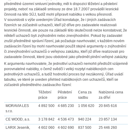
předmětné územní smluvní jednotky, měl k dispozici těžební a pěstební
projekty, neboť na základě smlouvy ze dne
18.7.2007 prováděl lesnické
činnosti na této SÚJ, tudíž mohl připravit nabídku s velkou přesností.
V souvislosti s výše uvedeným Úřad konstatuje, že i jiných zadávacích
řízeních se zúčastnili uchazeči, kteří již dříve pro zadavatele realizovali
lesnické činnosti, ale pouze na základě této skutečnosti nelze konstatovat, že
někteří uchazeči byli zvýhodněni nebo znevýhodněni. Pokud by zadavatel
zrušil předmětné správní řízení, jak požaduje navrhovatel, v každém novém
zadávacím řízení by mohl navrhovatel použít stejné argumenty o zvýhodnění
či znevýhodnění uchazečů o veřejnou zakázku, kteří již dříve realizovali pro
zadavatele činnosti, které jsou obdobné jako předmět plnění veřejné zakázky.
K argumentu navrhovatele, že jednotliví uchazeči nemohli předložit vzájemně
porovnatelné nabídky, o čemž svědčí i velký rozptyl nabídkových cen
jednotlivých uchazečů, a tudíž hodnotící proces byl nezákonný, Úřad uvádí
tabulku, ve které je uveden přehled nabídkových cen uchazečů, kteří se
zúčastnili předmětného zadávacího řízení:
Těžební
Pěstební
Cena za
Nabízená cena
práce
práce
sadbu
za dříví
MORAVIA LES
4 892 500
4 685 230
1 056 620
20 845 616
s.r.o.
CE WOOD, a.s.
3 178 842
4 536 473
940 224
23 857 134
LARIX Jeseník,
4 602 060
4 602 690
837 500
25 446 260