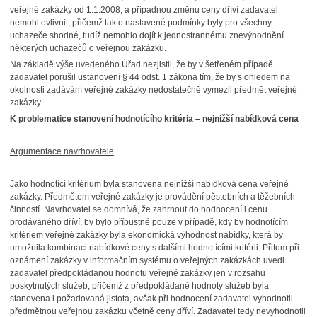
veřejné zakázky od 1.1.2008, a případnou změnu ceny dříví zadavatel
nemohl ovlivnit, přičemž takto nastavené podmínky byly pro všechny
uchazeče shodné, tudíž nemohlo dojít k jednostrannému znevýhodnění
některých uchazečů o veřejnou zakázku.
Na základě výše uvedeného Úřad nezjistil, že by v šetřeném případě
zadavatel porušil ustanovení § 44 odst. 1 zákona tím, že by s ohledem na
okolnosti zadávání veřejné zakázky nedostatečně vymezil předmět veřejné
zakázky.
K problematice stanovení hodnotícího kritéria – nejnižší nabídková cena
Argumentace navrhovatele
Jako hodnotící kritérium byla stanovena nejnižší nabídková cena veřejné
zakázky. Předmětem veřejné zakázky je provádění pěstebních a těžebních
činností. Navrhovatel se domnívá, že zahrnout do hodnocení i cenu
prodávaného dříví, by bylo přípustné pouze v případě, kdy by hodnotícím
kritériem veřejné zakázky byla ekonomická výhodnost nabídky, která by
umožnila kombinaci nabídkové ceny s dalšími hodnotícími kritérii. Přitom při
oznámení zakázky v informačním systému o veřejných zakázkách uvedl
zadavatel předpokládanou hodnotu veřejné zakázky jen v rozsahu
poskytnutých služeb, přičemž z předpokládané hodnoty služeb byla
stanovena i požadovaná jistota, avšak při hodnocení zadavatel vyhodnotil
předmětnou veřejnou zakázku včetně ceny dříví. Zadavatel tedy nevyhodnotil