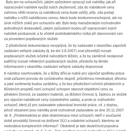
Bylo jen na uchazečích, jakým způsobem zpracují své nabídky, jak při
vypracování nabídek využijí svých zkušeností, zda do nabídkové ceny
zahrnou větší rezervu (a nabídková cena bude vyšší), příp. zda podají
nabídku s nižší nabídkovou cenou, která bude konkurenceschopná, ale na
úrok nižších zisků pro uchazeče atd. Bylo tedy manažerským rozhodnutím
jednotlivých dodavatelů, jakým způsobem budou při vypracování svých
nabídek postupovat, a to včetně podnikatelského rizika při stanovování cen
za provedení poptávaných služeb.
Z předložené dokumentace nevyplývá, že by zadavatel v okamžiku započetí
zadávání veřejné zakázky (tj. ke dni 3.8.2007) znal přesnější rozsah
poptávaných služeb (včetně nahodilých těžeb), a že by záměrně nestanovil
patřičný rozsah některých poptávaných služeb, přestože by těmito
informacemi v okamžiku zadávání veřejné zakázky disponoval.
K námitce navrhovatele, že u těžby dříví je nutné pro výpočet spotřeby práce
znát zařazení porostu do vzrůstového stupně, průměrnou hmotnatost, dřevinu
a jaké sortimenty budou vyráběny, a že bez předložení ročních pěstebních a
těžebních projektů není uchazeč schopen stanovit objektivní cenu za
pěstební činnost, za sadební materiál, za těžební činnost, tj. žádnou ze složek
pro výpočet nabídkové ceny (výsledného salda), a proto je zvýhodněn
uchazeč, který již pro zadavatele vykonával lesnické práce, cit. z dopisu,
jehož obsahem jsou námitky proti rozhodnutí zadavatele ze dne 20.11.2007
str. 6: „Problematická je dále diskriminace mezi uchazeči, kteří v současné
době provádějí činnost na dotčené SÚJ a ostatními uchazeči, kterému se
nedostává komplexních informací“. Obdobně je tato skutečnost popsána