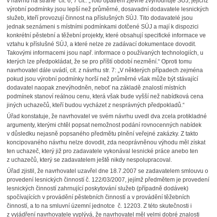
v návrhu na straně cit. 6, 7 cit.: „Toto opatření zjevně zvýhodňuje SÚJ, jejichž
výrobní podmínky jsou lepší než průměrné, dosavadní dodavatele lesnických
služeb, kteří provozují činnost na příslušných SÚJ. Tito dodavatelé jsou
jednak seznámeni s místními podmínkami dotčené SÚJ a mají k dispozici
konkrétní pěstební a těžební projekty, které obsahují specifické informace ve
vztahu k příslušné SÚJ, a které nelze ze zadávací dokumentace dovodit.
Takovými informacemi jsou např. informace o používaných technologiích, u
kterých lze předpokládat, že se pro příští období nezmění.“ Oproti tomu
navrhovatel dále uvádí, cit. z návrhu str. 7: „V některých případech zejména
pokud jsou výrobní podmínky horší než průměrné však může být stávající
dodavatel naopak znevýhodněn, neboť na základě znalostí místních
podmínek stanoví reálnou cenu, která však bude vyšší než nabídková cena
jiných uchazečů, kteří budou vycházet z nesprávných předpokladů.“
Úřad konstatuje, že navrhovatel ve svém návrhu uvedl dva zcela protikladné
argumenty, kterými chtěl popsat nemožnost podání rovnocenných nabídek
v důsledku nejasně popsaného předmětu plnění veřejné zakázky. Z takto
koncipovaného návrhu nelze dovodit, zda neoprávněnou výhodu měl získat
ten uchazeč, který již pro zadavatele vykonával lesnické práce anebo ten
z uchazečů, který se zadavatelem ještě nikdy nespolupracoval.
Úřad zjistil, že navrhovatel uzavřel dne 18.7.2007 se zadavatelem smlouvu o
provedení lesnických činností č. 122/03/2007, jejímž předmětem je provedení
lesnických činností zahrnující poskytování služeb (případně dodávek)
spočívajících v provádění pěstebních činností a v provádění těžebních
činností, a to na smluvní územní jednotce č. 12203. Z této skutečnosti i
z vyjádření navrhovatele vyplývá, že navrhovatel měl velmi dobré znalosti