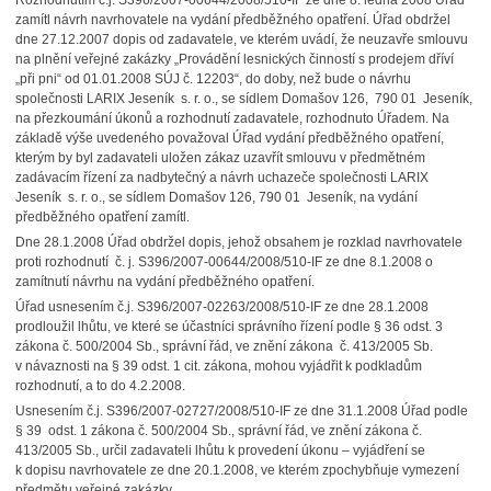
Rozhodnutím č.j. S396/2007-00644/2008/510-IF ze dne 8. ledna 2008 Úřad
zamítl návrh navrhovatele na vydání předběžného opatření. Úřad obdržel
dne 27.12.2007 dopis od zadavatele, ve kterém uvádí, že neuzavře smlouvu
na plnění veřejné zakázky „Provádění lesnických činností s prodejem dříví
„při pni“ od 01.01.2008 SÚJ č. 12203“, do doby, než bude o návrhu
společnosti LARIX Jeseník s. r. o., se sídlem Domašov 126, 790 01 Jeseník,
na přezkoumání úkonů a rozhodnutí zadavatele, rozhodnuto Úřadem. Na
základě výše uvedeného považoval Úřad vydání předběžného opatření,
kterým by byl zadavateli uložen zákaz uzavřít smlouvu v předmětném
zadávacím řízení za nadbytečný a návrh uchazeče společnosti LARIX
Jeseník s. r. o., se sídlem Domašov 126, 790 01 Jeseník, na vydání
předběžného opatření zamítl.
Dne 28.1.2008 Úřad obdržel dopis, jehož obsahem je rozklad navrhovatele
proti rozhodnutí č. j. S396/2007-00644/2008/510-IF ze dne 8.1.2008 o
zamítnutí návrhu na vydání předběžného opatření.
Úřad usnesením č.j. S396/2007-02263/2008/510-IF ze dne 28.1.2008
prodloužil lhůtu, ve které se účastníci správního řízení podle § 36 odst. 3
zákona č. 500/2004 Sb., správní řád, ve znění zákona č. 413/2005 Sb.
v návaznosti na § 39 odst. 1 cit. zákona, mohou vyjádřit k podkladům
rozhodnutí, a to do 4.2.2008.
Usnesením č.j. S396/2007-02727/2008/510-IF ze dne 31.1.2008 Úřad podle
§ 39 odst. 1 zákona č. 500/2004 Sb., správní řád, ve znění zákona č.
413/2005 Sb., určil zadavateli lhůtu k provedení úkonu – vyjádření se
k dopisu navrhovatele ze dne 20.1.2008, ve kterém zpochybňuje vymezení
předmětu veřejné zakázky.