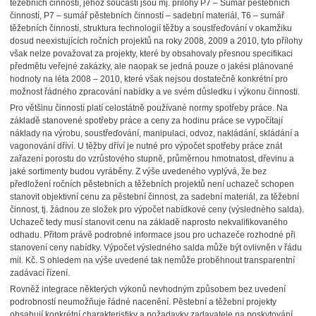
těžebních činností, jehož součástí jsou mj. přílohy P7 – Sumář pěstebních
činností, P7 – sumář pěstebních činností – sadební materiál, T6 – sumář
těžebních činností, struktura technologií těžby a soustřeďování v okamžiku
dosud neexistujících ročních projektů na roky 2008, 2009 a 2010, tyto přílohy
však nelze považovat za projekty, které by obsahovaly přesnou specifikaci
předmětu veřejné zakázky, ale naopak se jedná pouze o jakési plánované
hodnoty na léta 2008 – 2010, které však nejsou dostatečně konkrétní pro
možnost řádného zpracování nabídky a ve svém důsledku i výkonu činnosti.
Pro většinu činností platí celostátně používané normy spotřeby práce. Na
základě stanovené spotřeby práce a ceny za hodinu práce se vypočítají
náklady na výrobu, soustřeďování, manipulaci, odvoz, nakládání, skládání a
vagonování dříví. U těžby dříví je nutné pro výpočet spotřeby práce znát
zařazení porostu do vzrůstového stupně, průměrnou hmotnatost, dřevinu a
jaké sortimenty budou vyráběny. Z výše uvedeného vyplývá, že bez
předložení ročních pěstebních a těžebních projektů není uchazeč schopen
stanovit objektivní cenu za pěstební činnost, za sadební materiál, za těžební
činnost, tj. žádnou ze složek pro výpočet nabídkové ceny (výsledného salda).
Uchazeč tedy musí stanovit cenu na základě naprosto nekvalifikovaného
odhadu. Přitom právě podrobné informace jsou pro uchazeče rozhodné při
stanovení ceny nabídky. Výpočet výsledného salda může být ovlivněn v řádu
mil. Kč. S ohledem na výše uvedené tak nemůže proběhnout transparentní
zadávací řízení.
Rovněž integrace některých výkonů nevhodným způsobem bez uvedení
podrobností neumožňuje řádné nacenění. Pěstební a těžební projekty
obsahují konkrétní charakteristiky a požadavky zadavatele na poskytování