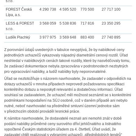
s.r.o.
FOREST Česká
4 290 738
4 595 520
770 500
27 717 100
Lípa, a.s.
LESS & FOREST
3 568 059
5 538 836
717 816
23 350 295
s.r.o.
Luděk Plachký
3 977 975
3 569 648
883 400
27 740 895
Z porovnání údajů uvedených v tabulce nevyplývá, že by nabídkové ceny
jednotlivých uchazečů vykazovaly nápadný diametrální cenový rozdíl. Úřad
neshledal v nabídkových cenách takové rozdíly, které by nasvědčovaly tomu,
že zadávací dokumentace nebyla zpracována v podrobnostech nezbytných
pro vypracování nabídky, a tudíž nabídky byly neporovnatelné.
Úřad se neztotožňuje s názorem navrhovatele, že zadavatel v odpovědích na
dotazy uchazečů v mnoha případech neprovedl požadovanou specifikaci
konkrétního dotazu a neposkytl relevantní a dodatečnou informaci. Úřad
souhlasí se zadavatelem, že uchazeč měl možnost seznámit se s konkrétními
podmínkami hospodaření na SÚJ osobně, což v daném případě ani nebylo
nutné, neboť navrhovatel na předmětné smluvní územní jednotce sám
v předchozím období prováděl lesnické práce.
K námitce navrhovatele, že dodavatelé neznali ani nemohli znát v době
podání nabídky průměrné ceny surového dříví jehličnatého a listnatého
vypočtené Českým statistickým úřadem za 4. čtvrtletí, Úřad uvádí, že
zadavatel chtěl realizovat s vybranými uchazeči „střednědobých tendrů“