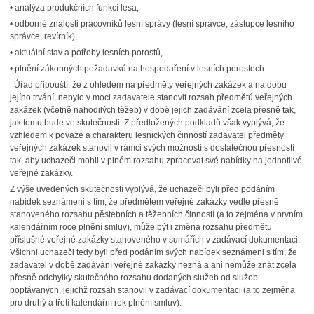
• analýza produkčních funkcí lesa,
• odborné znalosti pracovníků lesní správy (lesní správce, zástupce lesního
správce, revírník),
• aktuální stav a potřeby lesních porostů,
• plnění zákonných požadavků na hospodaření v lesních porostech.
Úřad připouští, že z ohledem na předměty veřejných zakázek a na dobu
jejího trvání, nebylo v moci zadavatele stanovit rozsah předmětů veřejných
zakázek (včetně nahodilých těžeb) v době jejich zadávání zcela přesně tak,
jak tomu bude ve skutečnosti. Z předložených podkladů však vyplývá, že
vzhledem k povaze a charakteru lesnických činností zadavatel předměty
veřejných zakázek stanovil v rámci svých možností s dostatečnou přesností
tak, aby uchazeči mohli v plném rozsahu zpracovat své nabídky na jednotlivé
veřejné zakázky.
Z výše uvedených skutečností vyplývá, že uchazeči byli před podáním
nabídek seznámeni s tím, že předmětem veřejné zakázky vedle přesně
stanoveného rozsahu pěstebních a těžebních činností (a to zejména v prvním
kalendářním roce plnění smluv), může být i změna rozsahu předmětu
příslušné veřejné zakázky stanoveného v sumářích v zadávací dokumentaci.
Všichni uchazeči tedy byli před podáním svých nabídek seznámeni s tím, že
zadavatel v době zadávání veřejné zakázky nezná a ani nemůže znát zcela
přesně odchylky skutečného rozsahu dodaných služeb od služeb
poptávaných, jejichž rozsah stanovil v zadávací dokumentaci (a to zejména
pro druhý a třetí kalendářní rok plnění smluv).