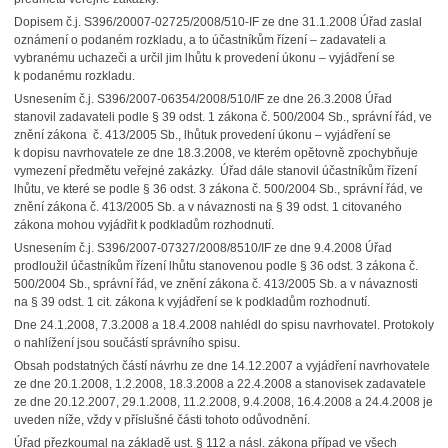
Dopisem č.j. S396/20007-02725/2008/510-IF ze dne 31.1.2008 Úřad zaslal
oznámení o podaném rozkladu, a to účastníkům řízení – zadavateli a
vybranému uchazeči a určil jim lhůtu k provedení úkonu – vyjádření se
k podanému rozkladu.
Usnesením č.j. S396/2007-06354/2008/510/IF ze dne 26.3.2008 Úřad
stanovil zadavateli podle § 39 odst. 1 zákona č. 500/2004 Sb., správní řád, ve
znění zákona č. 413/2005 Sb., lhůtuk provedení úkonu – vyjádření se
k dopisu navrhovatele ze dne 18.3.2008, ve kterém opětovně zpochybňuje
vymezení předmětu veřejné zakázky. Úřad dále stanovil účastníkům řízení
lhůtu, ve které se podle § 36 odst. 3 zákona č. 500/2004 Sb., správní řád, ve
znění zákona č. 413/2005 Sb. a v návaznosti na § 39 odst. 1 citovaného
zákona mohou vyjádřit k podkladům rozhodnutí.
Usnesením č.j. S396/2007-07327/2008/8510/IF ze dne 9.4.2008 Úřad
prodloužil účastníkům řízení lhůtu stanovenou podle § 36 odst. 3 zákona č.
500/2004 Sb., správní řád, ve znění zákona č. 413/2005 Sb. a v návaznosti
na § 39 odst. 1 cit. zákona k vyjádření se k podkladům rozhodnutí.
Dne 24.1.2008, 7.3.2008 a 18.4.2008 nahlédl do spisu navrhovatel. Protokoly
o nahlížení jsou součástí správního spisu.
Obsah podstatných částí návrhu ze dne 14.12.2007 a vyjádření navrhovatele
ze dne 20.1.2008, 1.2.2008, 18.3.2008 a 22.4.2008 a stanovisek zadavatele
ze dne 20.12.2007, 29.1.2008, 11.2.2008, 9.4.2008, 16.4.2008 a 24.4.2008 je
uveden níže, vždy v příslušné části tohoto odůvodnění.
Úřad přezkoumal na základě ust. § 112 a násl. zákona případ ve všech