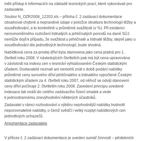
měli přístup k informacích na základě lesnických prací, které vykonávali pro
zadavatele.
Soubor N_OZR2008_12203.xls – příloha č. 2 zadávací dokumentace
obsahoval chybné a nepravdivé údaje v položce struktura technologií těžby a
soustřeďování, a to konkrétně u průměrné svažitosti (v %). Při existenci
nerovnoměrného rozložení listnatých a jehličnatých porostů na dané SÚJ
nemůže dojít k případu, že svažitost u jehličnaté a listnaté těžby, stejně jako u
soustřeďování dle jednotlivých technologií, bude shodná.
Nabídková cena za prodej dříví byla stanovena jako cena platná pro 1.
čtvrtletí roku 2008. V následujících čtvrtletích pak má být cena upravována
v závislosti na indexu cen v lesnictví vyhlašovaném Českým statistickým
úřadem. Dodavatelé neznali ani nemohli znát v době podání nabídky
průměrné ceny surového dříví jehličnatého a listnatého vypočtené Českým
statistickým úřadem za 4. čtvrtletí roku 2007, od něhož se odvíjí stanovení
ceny dříví počínaje 2. čtvrtletím roku 2008. Zavedení principu uvedené
indexace tak vnáší do celého zadávacího řízení zmatek a vede
k jednostrannému znevýhodnění některých účastníků.
Zadavatel v rámci rozhodování o výběru nejvhodnější nabídky hodnotil
neporovnatelné nabídky, o čemž svědčí i velký rozptyl nabídkových cen
jednotlivých uchazečů.
Argumentace zadavatele
V příloze č. 2 zadávací dokumentace je uveden sumář činností – pěstebních