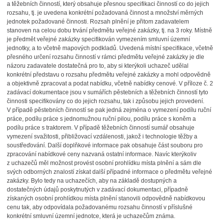
a těžebních činností, který obsahuje přesnou specifikaci činností co do jejich
rozsahu, tj. je uvedena konkrétní požadovaná činnost a množství měrných
jednotek požadované činnosti. Rozsah plnění je přitom zadavatelem
stanoven na celou dobu trvání předmětu veřejné zakázky, tj. na 3 roky. Místně
je předmět veřejné zakázky specifikován vymezením smluvní územní
jednotky, a to včetně mapových podkladů. Uvedená místní specifikace, včetně
přesného určení rozsahu činností v rámci předmětu veřejné zakázky je dle
názoru zadavatele dostatečná pro to, aby si kterýkoli uchazeč udělal
konkrétní představu o rozsahu předmětu veřejné zakázky a mohl odpovědně
a objektivně zpracovat a podat nabídku, včetně nabídky cenové. V příloze č. 2
zadávací dokumentace jsou v sumářích pěstebních a těžebních činností tyto
činnosti specifikovány co do jejich rozsahu, tak i způsobu jejich provedení.
V případě pěstebních činností se pak jedná zejména o vymezení podílu ruční
práce, podílu práce s jednomužnou ruční pilou, podílu práce s koněm a
podílu práce s traktorem. V případě těžebních činností sumář obsahuje
vymezení svažitosti, přibližovací vzdálenosti, jakož i technologie těžby a
soustřeďování. Další doplňkové informace pak obsahuje část souboru pro
zpracování nabídkové ceny nazvaná ostatní informace. Navíc kterýkoliv
z uchazečů měl možnost provést osobní prohlídku místa plnění a sám dle
svých odborných znalostí získat další případné informace o předmětu veřejné
zakázky. Bylo tedy na uchazečích, aby na základě dostupných a
dostatečných údajů poskytnutých v zadávací dokumentaci, případně
získaných osobní prohlídkou místa plnění stanovili odpovědně nabídkovou
cenu tak, aby odpovídala požadovanému rozsahu činností v příslušné
konkrétní smluvní územní jednotce, která je uchazečům známa.