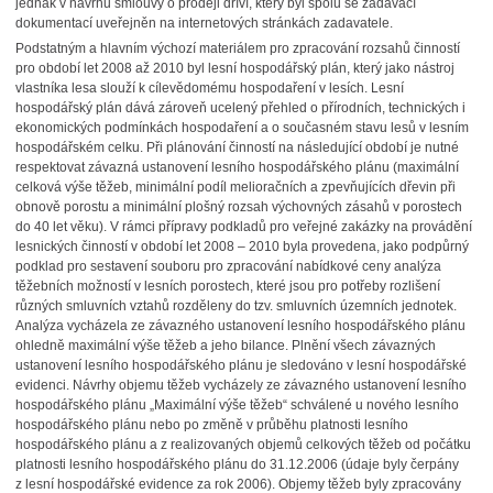
jednak v návrhu smlouvy o prodeji dříví, který byl spolu se zadávací
dokumentací uveřejněn na internetových stránkách zadavatele.
Podstatným a hlavním výchozí materiálem pro zpracování rozsahů činností
pro období let 2008 až 2010 byl lesní hospodářský plán, který jako nástroj
vlastníka lesa slouží k cílevědomému hospodaření v lesích. Lesní
hospodářský plán dává zároveň ucelený přehled o přírodních, technických i
ekonomických podmínkách hospodaření a o současném stavu lesů v lesním
hospodářském celku. Při plánování činností na následující období je nutné
respektovat závazná ustanovení lesního hospodářského plánu (maximální
celková výše těžeb, minimální podíl melioračních a zpevňujících dřevin při
obnově porostu a minimální plošný rozsah výchovných zásahů v porostech
do 40 let věku). V rámci přípravy podkladů pro veřejné zakázky na provádění
lesnických činností v období let 2008 – 2010 byla provedena, jako podpůrný
podklad pro sestavení souboru pro zpracování nabídkové ceny analýza
těžebních možností v lesních porostech, které jsou pro potřeby rozlišení
různých smluvních vztahů rozděleny do tzv. smluvních územních jednotek.
Analýza vycházela ze závazného ustanovení lesního hospodářského plánu
ohledně maximální výše těžeb a jeho bilance. Plnění všech závazných
ustanovení lesního hospodářského plánu je sledováno v lesní hospodářské
evidenci. Návrhy objemu těžeb vycházely ze závazného ustanovení lesního
hospodářského plánu „Maximální výše těžeb“ schválené u nového lesního
hospodářského plánu nebo po změně v průběhu platnosti lesního
hospodářského plánu a z realizovaných objemů celkových těžeb od počátku
platnosti lesního hospodářského plánu do 31.12.2006 (údaje byly čerpány
z lesní hospodářské evidence za rok 2006). Objemy těžeb byly zpracovány