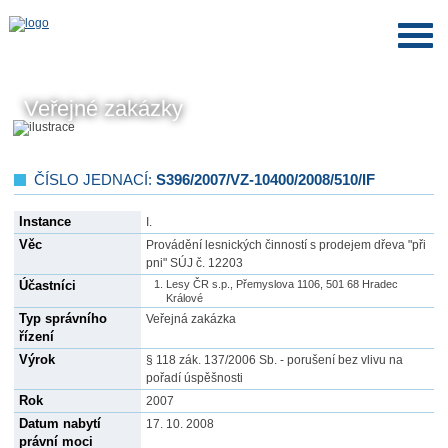
Veřejné zakázky
ČÍSLO JEDNACÍ:
S396/2007/VZ-10400/2008/510/IF
Instance
I.
Věc
Provádění lesnických činností s prodejem dřeva "při
pni" SÚJ č. 12203
Účastníci
Lesy ČR s.p., Přemyslova 1106, 501 68 Hradec
Králové
Typ správního
Veřejná zakázka
řízení
Výrok
§ 118 zák. 137/2006 Sb. - porušení bez vlivu na
pořadí úspěšnosti
Rok
2007
Datum nabytí
17. 10. 2008
právní moci