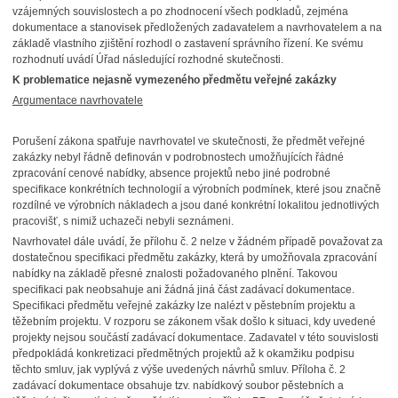
vzájemných souvislostech a po zhodnocení všech podkladů, zejména
dokumentace a stanovisek předložených zadavatelem a navrhovatelem a na
základě vlastního zjištění rozhodl o zastavení správního řízení. Ke svému
rozhodnutí uvádí Úřad následující rozhodné skutečnosti.
K problematice nejasně vymezeného předmětu veřejné zakázky
Argumentace navrhovatele
Porušení zákona spatřuje navrhovatel ve skutečnosti, že předmět veřejné
zakázky nebyl řádně definován v podrobnostech umožňujících řádné
zpracování cenové nabídky, absence projektů nebo jiné podrobné
specifikace konkrétních technologií a výrobních podmínek, které jsou značně
rozdílné ve výrobních nákladech a jsou dané konkrétní lokalitou jednotlivých
pracovišť, s nimiž uchazeči nebyli seznámeni.
Navrhovatel dále uvádí, že přílohu č. 2 nelze v žádném případě považovat za
dostatečnou specifikaci předmětu zakázky, která by umožňovala zpracování
nabídky na základě přesné znalosti požadovaného plnění. Takovou
specifikaci pak neobsahuje ani žádná jiná část zadávací dokumentace.
Specifikaci předmětu veřejné zakázky lze nalézt v pěstebním projektu a
těžebním projektu. V rozporu se zákonem však došlo k situaci, kdy uvedené
projekty nejsou součástí zadávací dokumentace. Zadavatel v této souvislosti
předpokládá konkretizaci předmětných projektů až k okamžiku podpisu
těchto smluv, jak vyplývá z výše uvedených návrhů smluv. Příloha č. 2
zadávací dokumentace obsahuje tzv. nabídkový soubor pěstebních a