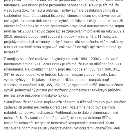
poskytoval informaci o tom, kde se předmětná SÚJ nachází, ale žádné další
informace, kde budou práce prováděny neobsahoval. Navíc je zřejmé, že
v zadávací dokumentaci a přílohách smluv sumáře pěstebních činností a
sadebního materiálu a sumář těžebních činností nejsou skutečnými sumáři
existující projektové dokumentace, nýbrž jen fiktivními čísly, neboť v okamžiku
odevzdání nabídek se teprve zpracovává projektová dokumentace na stupni
revír na rok 2008 a nebylo započato se zpracováním projektů na roky 2009 a
2010, přestože budou tvořit součást smlouvy – přílohy P1 a T1, tudíž tyto
projekty mohou být ovlivněny lidský faktorem dle skutečného vítěze zakázky,
a to buď pozitivně nebo negativně, což rovněž nezajišťuje rovné podmínky
uchazečů.
Z analýzy skutečně realizované výroby v letech 1994 – 2004 zpracované
navrhovatelem na SÚJ 12203 Borek je zřejmé, že kvalita dříví není na SÚJ
rovnoměrná. Na lokalitách např. v porostech oddělení 336, 337, 340, 341,
347 je rozsah oddenkové hniloby, kdy není možné z oddenkového kusu
vyrobit výřezy I. – III. jakostní třídy v desítkách procent, naopak např.
v porostech oddělení 338, 355, 352, 353 je významně nižší. Tato skutečnost
vytváří jednoznačný prostor pro možnost „optimalizace“ zakázky v průběhu
její realizace působením lidského faktoru.
Skutečnost, že zadavatel nepředložil pěstební a těžební projekty jako součást
zadávacích podmínek, vedla k předložení vzájemně neporovnatelných
nabídek jednotlivých uchazečů. Problematická je dále diskriminace mezi
uchazeči, kteří v současné době provádějí činnost na dotčené SÚJ a
ostatními uchazeči, kterým se nedostává komplexních informací. Takto
stanovené podmínky zajistily neoprávněnou výhodu těm uchazečům, kteří