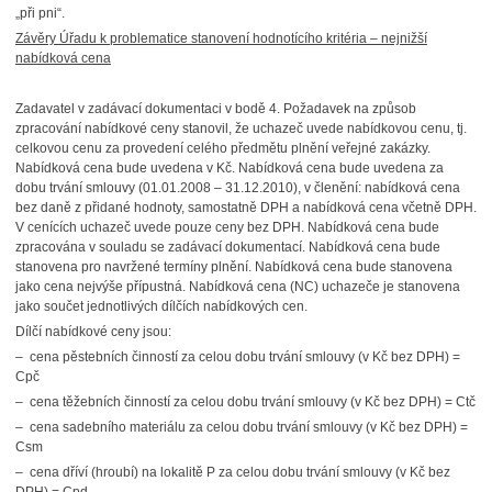
„při pni“.
Závěry Úřadu k problematice stanovení hodnotícího kritéria – nejnižší
nabídková cena
Zadavatel v zadávací dokumentaci v bodě 4. Požadavek na způsob
zpracování nabídkové ceny stanovil, že uchazeč uvede nabídkovou cenu, tj.
celkovou cenu za provedení celého předmětu plnění veřejné zakázky.
Nabídková cena bude uvedena v Kč. Nabídková cena bude uvedena za
dobu trvání smlouvy (01.01.2008 – 31.12.2010), v členění: nabídková cena
bez daně z přidané hodnoty, samostatně DPH a nabídková cena včetně DPH.
V cenících uchazeč uvede pouze ceny bez DPH. Nabídková cena bude
zpracována v souladu se zadávací dokumentací. Nabídková cena bude
stanovena pro navržené termíny plnění. Nabídková cena bude stanovena
jako cena nejvýše přípustná. Nabídková cena (NC) uchazeče je stanovena
jako součet jednotlivých dílčích nabídkových cen.
Dílčí nabídkové ceny jsou:
– cena pěstebních činností za celou dobu trvání smlouvy (v Kč bez DPH) =
Cpč
– cena těžebních činností za celou dobu trvání smlouvy (v Kč bez DPH) = Ctč
– cena sadebního materiálu za celou dobu trvání smlouvy (v Kč bez DPH) =
Csm
– cena dříví (hroubí) na lokalitě P za celou dobu trvání smlouvy (v Kč bez