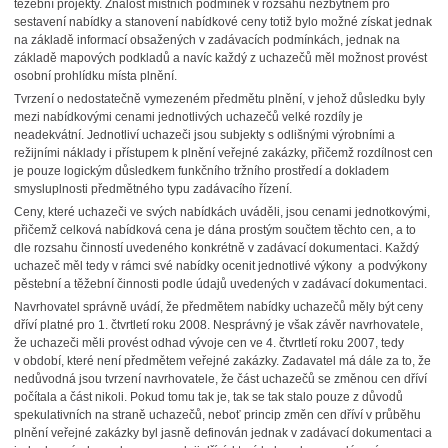
těžební projekty. Znalost místních podmínek v rozsahu nezbytném pro
sestavení nabídky a stanovení nabídkové ceny totiž bylo možné získat jednak
na základě informací obsažených v zadávacích podmínkách, jednak na
základě mapových podkladů a navíc každý z uchazečů měl možnost provést
osobní prohlídku místa plnění.
Tvrzení o nedostatečně vymezeném předmětu plnění, v jehož důsledku byly
mezi nabídkovými cenami jednotlivých uchazečů velké rozdíly je
neadekvátní. Jednotliví uchazeči jsou subjekty s odlišnými výrobními a
režijními náklady i přístupem k plnění veřejné zakázky, přičemž rozdílnost cen
je pouze logickým důsledkem funkčního tržního prostředí a dokladem
smysluplnosti předmětného typu zadávacího řízení.
Ceny, které uchazeči ve svých nabídkách uváděli, jsou cenami jednotkovými,
přičemž celková nabídková cena je dána prostým součtem těchto cen, a to
dle rozsahu činností uvedeného konkrétně v zadávací dokumentaci. Každý
uchazeč měl tedy v rámci své nabídky ocenit jednotlivé výkony a podvýkony
pěstební a těžební činnosti podle údajů uvedených v zadávací dokumentaci.
Navrhovatel správně uvádí, že předmětem nabídky uchazečů měly být ceny
dříví platné pro 1. čtvrtletí roku 2008. Nesprávný je však závěr navrhovatele,
že uchazeči měli provést odhad vývoje cen ve 4. čtvrtletí roku 2007, tedy
v období, které není předmětem veřejné zakázky. Zadavatel má dále za to, že
nedůvodná jsou tvrzení navrhovatele, že část uchazečů se změnou cen dříví
počítala a část nikoli. Pokud tomu tak je, tak se tak stalo pouze z důvodů
spekulativních na straně uchazečů, neboť princip změn cen dříví v průběhu
plnění veřejné zakázky byl jasně definován jednak v zadávací dokumentaci a