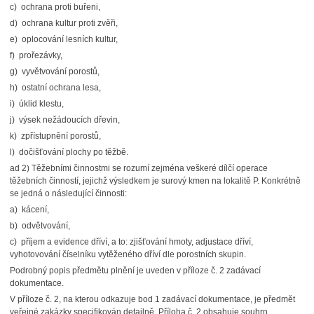
c) ochrana proti buřeni,
d) ochrana kultur proti zvěři,
e) oplocování lesních kultur,
f) prořezávky,
g) vyvětvování porostů,
h) ostatní ochrana lesa,
i) úklid klestu,
j) výsek nežádoucích dřevin,
k) zpřístupnění porostů,
l) dočišťování plochy po těžbě.
ad 2) Těžebními činnostmi se rozumí zejména veškeré dílčí operace
těžebních činností, jejichž výsledkem je surový kmen na lokalitě P. Konkrétně
se jedná o následující činnosti:
a) kácení,
b) odvětvování,
c) příjem a evidence dříví, a to: zjišťování hmoty, adjustace dříví,
vyhotovování číselníku vytěženého dříví dle porostních skupin.
Podrobný popis předmětu plnění je uveden v příloze č. 2 zadávací
dokumentace.
V příloze č. 2, na kterou odkazuje bod 1 zadávací dokumentace, je předmět
veřejné zakázky specifikován detailně. Příloha č. 2 obsahuje souhrn