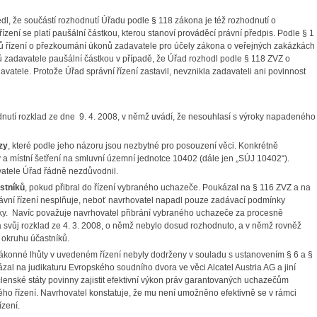
vedl, že součástí rozhodnutí Úřadu podle § 118 zákona je též rozhodnutí o
ízení se platí paušální částkou, kterou stanoví prováděcí právní předpis. Podle § 1
dů řízení o přezkoumání úkonů zadavatele pro účely zákona o veřejných zakázkách
ů zadavatele paušální částkou v případě, že Úřad rozhodl podle § 118 ZVZ o
atele. Protože Úřad správní řízení zastavil, nevznikla zadavateli ani povinnost
nutí rozklad ze dne 9. 4. 2008, v němž uvádí, že nesouhlasí s výroky napadeného
zy
, které podle jeho názoru jsou nezbytné pro posouzení věci. Konkrétně
a místní šetření na smluvní územní jednotce 10402 (dále jen „SÚJ 10402“).
vatele Úřad řádně nezdůvodnil.
stníků
, pokud přibral do řízení vybraného uchazeče. Poukázal na § 116 ZVZ a na
rávní řízení nesplňuje, neboť navrhovatel napadl pouze zadávací podmínky
dky. Navíc považuje navrhovatel přibrání vybraného uchazeče za procesně
a svůj rozklad ze 4. 3. 2008, o němž nebylo dosud rozhodnuto, a v němž rovněž
 okruhu účastníků.
zákonné lhůty v uvedeném řízení nebyly dodrženy v souladu s ustanovením § 6 a §
kázal na judikaturu Evropského soudního dvora ve věci Alcatel Austria AG a jiní
členské státy povinny zajistit efektivní výkon práv garantovaných uchazečům
 řízení. Navrhovatel konstatuje, že mu není umožněno efektivně se v rámci
ízení.