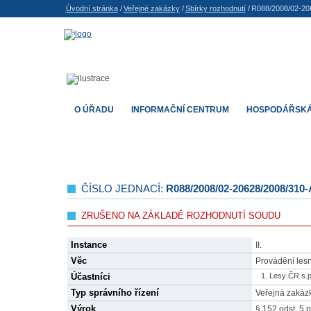
Úvodní stránka
/
Veřejné zakázky
/
Sbírky rozhodnutí
/
R088/2008/02-20
O ÚŘADU
INFORMAČNÍ CENTRUM
HOSPODÁŘSKÁ
ČÍSLO JEDNACÍ:
R088/2008/02-20628/2008/310
ZRUŠENO NA ZÁKLADĚ ROZHODNUTÍ SOUDU
Instance
II.
Věc
Provádění lesn
Účastníci
Lesy ČR s.p
Typ správního řízení
Veřejná zakáz
Výrok
§ 152 odst. 5 p