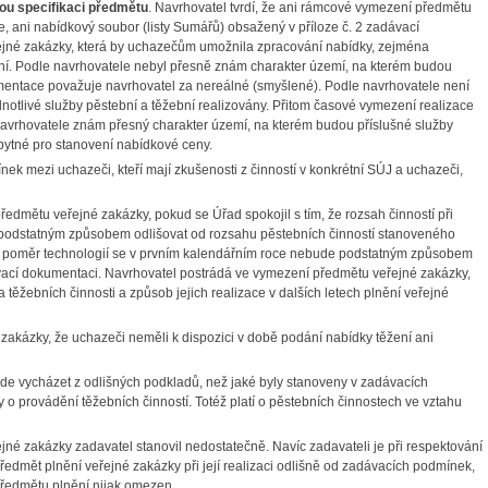
ou specifikaci předmětu
. Navrhovatel tvrdí, že ani rámcové vymezení předmětu
 ani nabídkový soubor (listy Sumářů) obsažený v příloze č. 2 zadávací
ejné zakázky, která by uchazečům umožnila zpracování nabídky, zejména
ní. Podle navrhovatele nebyl přesně znám charakter území, na kterém budou
kumentace považuje navrhovatel za nereálné (smyšlené). Podle navrhovatele není
notlivé služby pěstební a těžební realizovány. Přitom časové vymezení realizace
avrhovatele znám přesný charakter území, na kterém budou příslušné služby
zbytné pro stanovení nabídkové ceny.
k mezi uchazeči, kteří mají zkušenosti z činností v konkrétní SÚJ a uchazeči,
dmětu veřejné zakázky, pokud se Úřad spokojil s tím, že rozsah činností při
 podstatným způsobem odlišovat od rozsahu pěstebních činností stanoveného
že poměr technologií se v prvním kalendářním roce nebude podstatným způsobem
vací dokumentaci. Navrhovatel postrádá ve vymezení předmětu veřejné zakázky,
žebních činnosti a způsob jejich realizace v dalších letech plnění veřejné
zakázky, že uchazeči neměli k dispozici v době podání nabídky těžení ani
ude vycházet z odlišných podkladů, než jaké byly stanoveny v zadávacích
 o provádění těžebních činností. Totéž platí o pěstebních činnostech ve vztahu
né zakázky zadavatel stanovil nedostatečně. Navíc zadavateli je při respektování
dmět plnění veřejné zakázky při její realizaci odlišně od zadávacích podmínek,
ředmětu plnění nijak omezen.