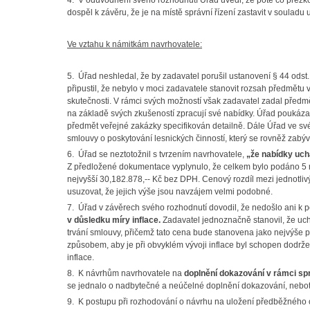
4. V odůvodnění svého rozhodnutí Úřad uvedl, že poté co přez
dospěl k závěru, že je na místě správní řízení zastavit v soulad
Ve vztahu k námitkám navrhovatele:
5. Úřad neshledal, že by zadavatel porušil ustanovení § 44 odst
připustil, že nebylo v moci zadavatele stanovit rozsah předmětu 
skutečnosti. V rámci svých možností však zadavatel zadal předm
na základě svých zkušeností zpracují své nabídky. Úřad poukázal
předmět veřejné zakázky specifikován detailně. Dále Úřad ve své
smlouvy o poskytování lesnických činností, který se rovněž zab
6. Úřad se neztotožnil s tvrzením navrhovatele,
„že nabídky uch
Z předložené dokumentace vyplynulo, že celkem bylo podáno 5 n
nejvyšší 30,182.878,-- Kč bez DPH. Cenový rozdíl mezi jednotli
usuzovat, že jejich výše jsou navzájem velmi podobné.
7. Úřad v závěrech svého rozhodnutí dovodil, že nedošlo ani k po
v důsledku míry inflace.
Zadavatel jednoznačně stanovil, že uc
trvání smlouvy, přičemž tato cena bude stanovena jako nejvýše p
způsobem, aby je při obvyklém vývoji inflace byl schopen dodrže
inflace.
8. K návrhům navrhovatele na
doplnění dokazování v rámci spr
se jednalo o nadbytečné a neúčelné doplnění dokazování, neboť 
9. K postupu při rozhodování o návrhu na uložení předběžného o