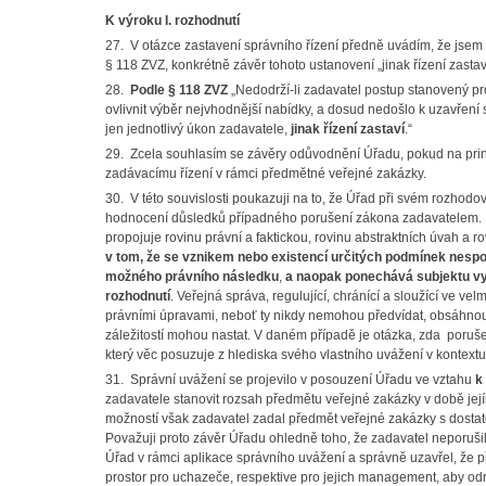
K výroku I. rozhodnutí
27. V otázce zastavení správního řízení předně uvádím, že jsem 
§ 118 ZVZ, konkrétně závěr tohoto ustanovení „jinak řízení zastav
28.
Podle § 118 ZVZ
„Nedodrží-li zadavatel postup stanovený pr
ovlivnit výběr nejvhodnější nabídky, a dosud nedošlo k uzavření
jen jednotlivý úkon zadavatele,
jinak řízení zastaví
.“
29. Zcela souhlasím se závěry odůvodnění Úřadu, pokud na princ
zadávacímu řízení v rámci předmětné veřejné zakázky.
30. V této souvislosti poukazuji na to, že Úřad při svém rozhod
hodnocení důsledků případného porušení zákona zadavatelem. Sp
propojuje rovinu právní a faktickou, rovinu abstraktních úvah a r
v tom, že
se vznikem nebo existencí určitých podmínek nespoj
možného právního následku
,
a naopak ponechává subjektu vyk
rozhodnutí
. Veřejná správa, regulující, chránící a sloužící ve 
právními úpravami, neboť ty nikdy nemohou předvídat, obsáhnout
záležitostí mohou nastat. V daném případě je otázka, zda porušen
který věc posuzuje z hlediska svého vlastního uvážení v kontext
31. Správní uvážení se projevilo v posouzení Úřadu ve vztahu
k 
zadavatele stanovit rozsah předmětu veřejné zakázky v době její
možností však zadavatel zadal předmět veřejné zakázky s dostat
Považuji proto závěr Úřadu ohledně toho, že zadavatel neporuši
Úřad v rámci aplikace správního uvážení a správně uzavřel, že 
prostor pro uchazeče, respektive pro jejich management, aby odraz