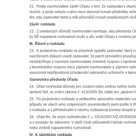
21. Podle navrhovatele závěr Úřadu o tom, že zadavatel v okam
služeb, a proto nebylo v jeho moci stanovit rozsah předmětu veř
tím, zda zadavatel mohl a měl přesnější rozsah poptávaných služ
Závěr rozkladu
22. Z uvedených důvodů navrhovatel navrhuje, aby předseda Úřad
b) SŘ napadené rozhodnutí zrušil a věc vrátil Úřadu k novému p
III.
Řízení o rozkladu
23. K podanému rozkladu se písemně vyjádřil zadavatel, který n
navržených důkazů uvedl zadavatel, že jejich provádění považu
neztotožňuje s názorem navrhovatele ohledně rozporu s oprávn
z teoretického rozporu mezi zájmem navrhovatele a zájmem vybr
vyvozovat nepřípustnost účastenství vybraného uchazeče v takov
Stanovisko předsedy Úřadu
24. Úřad neshledal důvody pro zrušení nebo změnu svého rozhod
správní řád, ve znění zákona č. 413/2005 Sb. (dále jen „správní
25. Po projednání rozkladu a veškerého spisového materiálu ro
případu ve všech jeho vzájemných souvislostech jsem podle § 
v rozkladu a s přihlédnutím k návrhu rozkladové komise dospěl k
26. Úřad tím, že svým rozhodnutím č. j. S316/2007/VZ-05359/200
a v souladu se zákonem. V další části odůvodnění tohoto rozhod
nebo změně napadeného rozhodnutí.
IV. K námitkám rozkladu