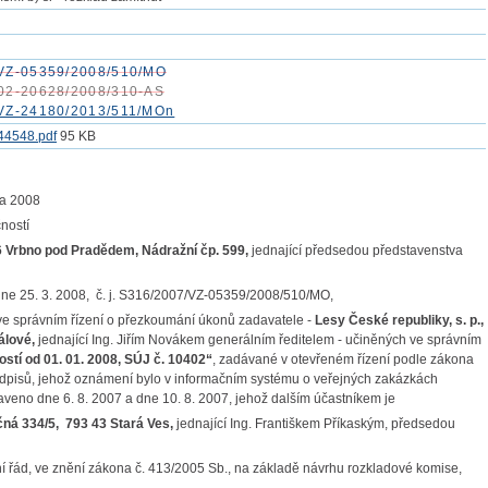
VZ-05359/2008/510/MO
02-20628/2008/310-AS
VZ-24180/2013/511/MOn
44548.pdf
95 KB
a 2008
ností
26 Vrbno pod Pradědem, Nádražní čp. 599,
jednající předsedou představenstva
ne 25. 3. 2008, č. j. S316/2007/VZ-05359/2008/510/MO,
 správním řízení o přezkoumání úkonů zadavatele -
Lesy České republiky, s. p.,
álové,
jednající Ing. Jiřím Novákem generálním ředitelem - učiněných ve správním
stí od 01. 01. 2008, SÚJ č. 10402“
, zadávané v otevřeném řízení podle zákona
ředpisů, jehož oznámení bylo v informačním systému o veřejných zakázkách
veno dne 6. 8. 2007 a dne 10. 8. 2007, jehož dalším účastníkem je
čná 334/5, 793 43 Stará Ves,
jednající Ing. Františkem Příkaským, předsedou
ní řád, ve znění zákona č. 413/2005 Sb., na základě návrhu rozkladové komise,