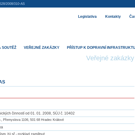
628/2008/310-AS
Legislativa
Kontakty
Čas
 SOUTĚŽ
VEŘEJNÉ ZAKÁZKY
PŘÍSTUP K DOPRAVNÍ INFRASTRUKT
Veřejné zakázky
-AS
ických činností od 01. 01. 2008, SÚJ č. 10402
., Přemyslova 1106, 501 68 Hradec Králové
ka
ísm. b) sř - rozklad zamítnut