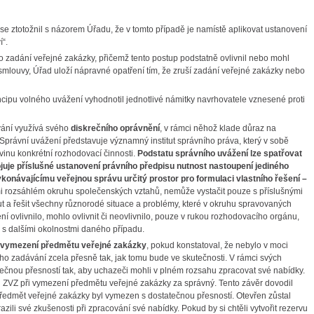
se ztotožnil s názorem Úřadu, že v tomto případě je namístě aplikovat ustanovení
í“.
o zadání veřejné zakázky, přičemž tento postup podstatně ovlivnil nebo mohl
 smlouvy, Úřad uloží nápravné opatření tím, že zruší zadání veřejné zakázky nebo
ipu volného uvážení vyhodnotil jednotlivé námitky navrhovatele vznesené proti
ování využívá svého
diskrečního oprávnění
, v rámci něhož klade důraz na
rávní uvážení představuje významný institut správního práva, který v sobě
ovinu konkrétní rozhodovací činnosti.
Podstatu správního uvážení
lze spatřovat
uje příslušné ustanovení právního předpisu nutnost nastoupení
jediného
onávajícímu veřejnou správu určitý prostor pro formulaci vlastního řešení –
velmi rozsáhlém okruhu společenských vztahů, nemůže vystačit pouze s příslušnými
 a řešit všechny různorodé situace a problémy, které v okruhu spravovaných
í ovlivnilo, mohlo ovlivnit či neovlivnilo, pouze v rukou rozhodovacího orgánu,
u s dalšími okolnostmi daného případu.
vymezení předmětu veřejné zakázky
, pokud konstatoval, že nebylo v moci
ho zadávání zcela přesně tak, jak tomu bude ve skutečnosti. V rámci svých
ečnou přesností tak, aby uchazeči mohli v plném rozsahu zpracovat své nabídky.
l ZVZ při vymezení předmětu veřejné zakázky za správný. Tento závěr dovodil
předmět veřejné zakázky byl vymezen s dostatečnou přesností. Otevřen zůstal
ili své zkušenosti při zpracování své nabídky. Pokud by si chtěli vytvořit rezervu