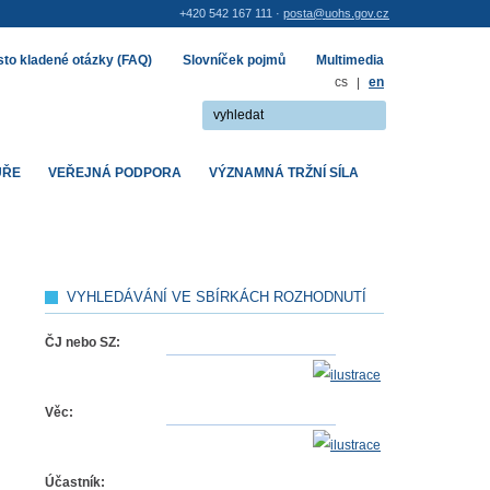
+420 542 167 111 ·
posta@uohs.gov.cz
to kladené otázky (FAQ)
Slovníček pojmů
Multimedia
cs
|
en
UŘE
VEŘEJNÁ PODPORA
VÝZNAMNÁ TRŽNÍ SÍLA
VYHLEDÁVÁNÍ VE SBÍRKÁCH ROZHODNUTÍ
ČJ nebo SZ:
Věc:
Účastník: