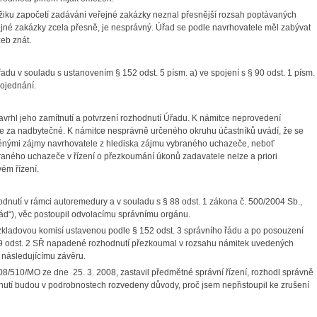
žiku započetí zadávání veřejné zakázky neznal přesnější rozsah poptávaných
ejné zakázky zcela přesně, je nesprávný. Úřad se podle navrhovatele měl zabývat
eb znát.
u v souladu s ustanovením § 152 odst. 5 písm. a) ve spojení s § 90 odst. 1 písm.
rojednání.
avrhl jeho zamítnutí a potvrzení rozhodnutí Úřadu. K námitce neprovedení
je za nadbytečné. K námitce nesprávně určeného okruhu účastníků uvádí, že se
ěnými zájmy navrhovatele z hlediska zájmu vybraného uchazeče, neboť
aného uchazeče v řízení o přezkoumání úkonů zadavatele nelze a priori
ém řízení.
nutí v rámci autoremedury a v souladu s § 88 odst. 1 zákona č. 500/2004 Sb.,
 řád“), věc postoupil odvolacímu správnímu orgánu.
zkladovou komisí ustavenou podle § 152 odst. 3 správního řádu a po posouzení
89 odst. 2 SŘ napadené rozhodnutí přezkoumal v rozsahu námitek uvedených
 následujícímu závěru.
8/510/MO ze dne 25. 3. 2008, zastavil předmětné správní řízení, rozhodl správně
nutí budou v podrobnostech rozvedeny důvody, proč jsem nepřistoupil ke zrušení