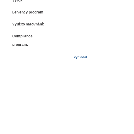
Výrok:
Leniency program:
Využito narovnání:
Compliance
program: