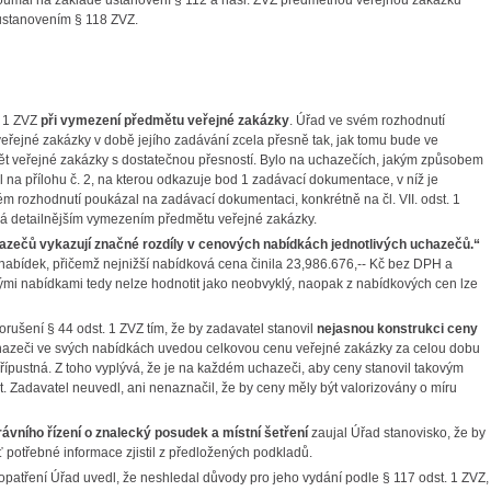
koumal na základě ustanovení § 112 a násl. ZVZ předmětnou veřejnou zakázku
u ustanovením § 118 ZVZ.
. 1 ZVZ
při vymezení
předmětu veřejné zakázky
. Úřad ve svém rozhodnutí
veřejné zakázky v době jejího zadávání zcela přesně tak, jak tomu bude ve
ět veřejné zakázky s dostatečnou přesností. Bylo na uchazečích, jakým způsobem
 na přílohu č. 2, na kterou odkazuje bod 1 zadávací dokumentace, v níž je
m rozhodnutí poukázal na zadávací dokumentaci, konkrétně na čl. VII. odst. 1
ývá detailnějším vymezením předmětu veřejné zakázky.
azečů vykazují značné rozdíly v cenových nabídkách jednotlivých uchazečů.“
abídek, přičemž nejnižší nabídková cena činila 23,986.676,-- Kč bez DPH a
vými nabídkami tedy nelze hodnotit jako neobvyklý, naopak z nabídkových cen lze
rušení § 44 odst. 1 ZVZ tím, že by zadavatel stanovil
nejasnou konstrukci ceny
hazeči ve svých nabídkách uvedou celkovou cenu veřejné zakázky za celou dobu
řípustná. Z toho vyplývá, že je na každém uchazeči, aby ceny stanovil takovým
t. Zadavatel neuvedl, ani nenaznačil, že by ceny měly být valorizovány o míru
ávního řízení o znalecký posudek a místní šetření
zaujal Úřad stanovisko, že by
potřebné informace zjistil z předložených podkladů.
patření Úřad uvedl, že neshledal důvody pro jeho vydání podle § 117 odst. 1 ZVZ,