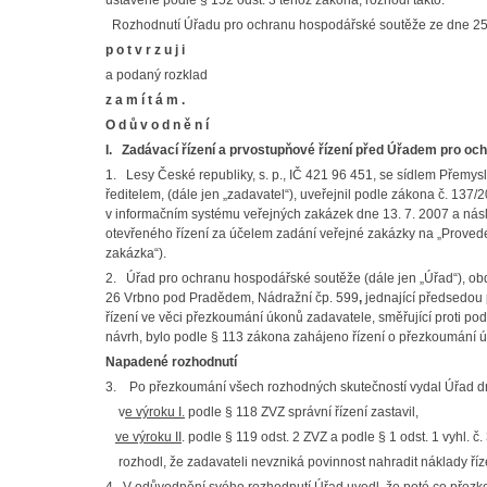
ustavené podle § 152 odst. 3 téhož zákona, rozhodl takto:
Rozhodnutí Úřadu pro ochranu hospodářské soutěže ze dne 25.
p o t v r z u j i
a podaný rozklad
z a m í t á m .
O d ů v o d n ě n í
I. Zadávací řízení a prvostupňové řízení před Úřadem pro o
1. Lesy České republiky, s. p., IČ 421 96 451, se sídlem Přemy
ředitelem, (dále jen „zadavatel“), uveřejnil podle zákona č. 137
v informačním systému veřejných zakázek dne 13. 7. 2007 a násl
otevřeného řízení za účelem zadání veřejné zakázky na „Proveden
zakázka“).
2. Úřad pro ochranu hospodářské soutěže (dále jen „Úřad“), obdr
26 Vrbno pod Pradědem, Nádražní čp. 599
,
jednající předsedou 
řízení ve věci přezkoumání úkonů zadavatele, směřující proti p
návrh, bylo podle § 113 zákona zahájeno řízení o přezkoumání 
Napadené rozhodnutí
3. Po přezkoumání všech rozhodných skutečností vydal Úřad dn
v
e výroku I.
podle § 118 ZVZ správní řízení zastavil,
ve výroku II
. podle § 119 odst. 2 ZVZ a podle § 1 odst. 1 vyhl. č
rozhodl, že zadavateli nevzniká povinnost nahradit náklady ří