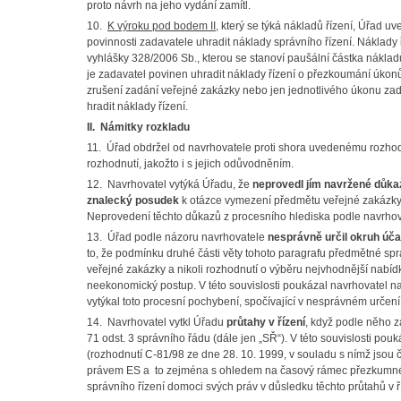
proto návrh na jeho vydání zamítl.
10.
K výroku pod bodem II
, který se týká nákladů řízení, Úřad u
povinnosti zadavatele uhradit náklady správního řízení. Náklady ř
vyhlášky 328/2006 Sb., kterou se stanoví paušální částka nákla
je zadavatel povinen uhradit náklady řízení o přezkoumání úkon
zrušení zadání veřejné zakázky nebo jen jednotlivého úkonu zadav
hradit náklady řízení.
II. Námitky rozkladu
11. Úřad obdržel od navrhovatele proti shora uvedenému rozhod
rozhodnutí, jakožto i s jejich odůvodněním.
12. Navrhovatel vytýká Úřadu, že
neprovedl jím navržené důka
znalecký posudek
k otázce vymezení předmětu veřejné zakázky 
Neprovedení těchto důkazů z procesního hlediska podle navrho
13. Úřad podle názoru navrhovatele
nesprávně určil okruh úča
to, že podmínku druhé části věty tohoto paragrafu předmětné sp
veřejné zakázky a nikoli rozhodnutí o výběru nejvhodnější nabí
neekonomický postup. V této souvislosti poukázal navrhovatel n
vytýkal toto procesní pochybení, spočívající v nesprávném určení
14. Navrhovatel vytkl Úřadu
průtahy v řízení
, když podle něho 
71 odst. 3 správního řádu (dále jen „SŘ“). V této souvislosti pou
(rozhodnutí C-81/98 ze dne 28. 10. 1999, v souladu s nímž jsou 
právem ES a to zejména s ohledem na časový rámec přezkumného
správního řízení domoci svých práv v důsledku těchto průtahů v ř