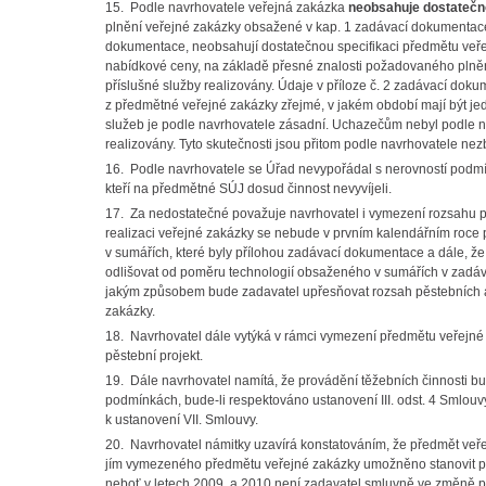
15. Podle navrhovatele veřejná zakázka
neobsahuje dostatečn
plnění veřejné zakázky obsažené v kap. 1 zadávací dokumentace,
dokumentace, neobsahují dostatečnou specifikaci předmětu veř
nabídkové ceny, na základě přesné znalosti požadovaného plně
příslušné služby realizovány. Údaje v příloze č. 2 zadávací do
z předmětné veřejné zakázky zřejmé, v jakém období mají být jed
služeb je podle navrhovatele zásadní. Uchazečům nebyl podle n
realizovány. Tyto skutečnosti jsou přitom podle navrhovatele ne
16. Podle navrhovatele se Úřad nevypořádal s nerovností podmíne
kteří na předmětné SÚJ dosud činnost nevyvíjeli.
17. Za nedostatečné považuje navrhovatel i vymezení rozsahu pře
realizaci veřejné zakázky se nebude v prvním kalendářním roce
v sumářích, které byly přílohou zadávací dokumentace a dále, 
odlišovat od poměru technologií obsaženého v sumářích v zadá
jakým způsobem bude zadavatel upřesňovat rozsah pěstebních a tě
zakázky.
18. Navrhovatel dále vytýká v rámci vymezení předmětu veřejné 
pěstební projekt.
19. Dále navrhovatel namítá, že provádění těžebních činnosti b
podmínkách, bude-li respektováno ustanovení III. odst. 4 Smlouvy
k ustanovení VII. Smlouvy.
20. Navrhovatel námitky uzavírá konstatováním, že předmět veřej
jím vymezeného předmětu veřejné zakázky umožněno stanovit pře
neboť v letech 2009 a 2010 není zadavatel smluvně ve změně p