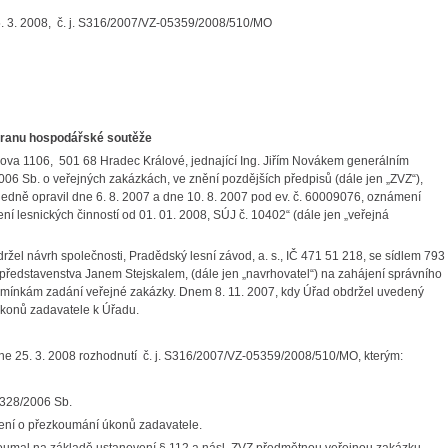
 3. 2008, č. j. S316/2007/VZ-05359/2008/510/MO
chranu hospodářské soutěže
slova 1106, 501 68 Hradec Králové, jednající Ing. Jiřím Novákem generálním
/2006 Sb. o veřejných zakázkách, ve znění pozdějších předpisů (dále jen „ZVZ“),
edně opravil dne 6. 8. 2007 a dne 10. 8. 2007 pod ev. č. 60009076, oznámení
í lesnických činností od 01. 01. 2008, SÚJ č. 10402“ (dále jen „veřejná
žel návrh společnosti, Pradědský lesní závod, a. s., IČ 471 51 218, se sídlem 793
představenstva Janem Stejskalem, (dále jen „navrhovatel“) na zahájení správního
odmínkám zadání veřejné zakázky. Dnem 8. 11. 2007, kdy Úřad obdržel uvedený
úkonů zadavatele k Úřadu.
e 25. 3. 2008 rozhodnutí č. j. S316/2007/VZ-05359/2008/510/MO, kterým:
. 328/2006 Sb.
zení o přezkoumání úkonů zadavatele.