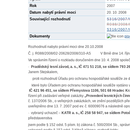
Rok
2007
Datum nabytí právní moci
20. 10. 2008
Související rozhodnutí
S316/2007/
R088/2008/
S316/2007/
Dokumenty
pis
Rozhodnutí nabylo právní moci dne 20.10.2008
Č. j. R088/2008/02-20628/2008/310-AS V Brně dne 14. říjn
Ve správním řízení o rozkladu doručeném dne 10. 4. 2008 společ
·
Pradědský lesní závod, a. s., IČ 471 51 218, se sídlem 793 
Janem Stejskalem,
proti rozhodnutí Úřadu pro ochranu hospodářské soutěže ze d
které bylo Úřadem pro ochranu hospodářské soutěže vydáno ve
IČ 421 96 451, se sídlem Přemyslova 1106, 501 68 Hradec Kr
řízení při zadávání veřejné zakázky
„Provedení lesnických činno
č. 137/2006 Sb., o veřejných zakázkách, ve znění pozdějších p
uveřejněno dne 13. 7. 2007 pod ev. č. 60009076 a následně opra
· vybraný uchazeč –
KATR a. s., IČ 258 58 947, se sídlem Poto
představenstva
jsem podle § 152 odst. 5 písm. b) zákona č. 500/2004 Sb., správ