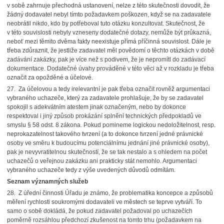
v sobě zahrnuje přechodná ustanovení, nelze z této skutečnosti dovodit, že
žádný dodavatel nebyl tímto požadavkem poškozen, když se na zadavatele
neobrátil nikdo, kdo by potřeboval tuto otázku konzultovat. Skutečnost, že
v této souvislosti nebyly vzneseny dodatečné dotazy, nemůže být průkazná,
neboť mezi těmito dvěma fakty neexistuje přímá příčinná souvislost. Dále je
třeba zdůraznit, že jestliže zadavatel měl povědomí o těchto otázkách v době
zadávání zakázky, pak je více než s podivem, že je nepromítl do zadávací
dokumentace. Dodatečné úvahy prováděné v této věci až v rozkladu je třeba
označit za opožděné a účelové.
27. Za účelovou a tedy irelevantní je pak třeba označit rovněž argumentaci
vybraného uchazeče, který za zadavatele prohlašuje, že by se zadavatel
spokojil s adekvátním atestem jinak označeným, nebo by dokonce
respektoval i jiný způsob prokázání splnění technických předpokladů ve
smyslu § 58 odst. 8 zákona. Pokud pomineme logickou nedoložitelnost, resp.
neprokazatelnost takového tvrzení (a to dokonce tvrzení jedné právnické
osoby ve směru k budoucímu potenciálnímu jednání jiné právnické osoby),
pak je nevyvratitelnou skutečností, že se tak nestalo a s ohledem na počet
uchazečů o veřejnou zakázku ani prakticky stát nemohlo. Argumentaci
vybraného uchazeče tedy z výše uvedených důvodů odmítám.
Seznam významných služeb
28. Z úřední činnosti Úřadu je známo, že problematika koncepce a způsobů
měření rychlosti soukromými dodavateli ve městech se teprve vytváří. To
samo o sobě dokládá, že pokud zadavatel požadoval po uchazečích
poměrně rozsáhlou předchozí zkušenost na tomto trhu (požadavkem na