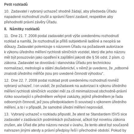
Petit rozkladů
10. Zadavatel i vybraný uchazeč shodně žádají, aby předseda Úřadu
napadené rozhodnutí zrušil a správní řízení zastavil, respektive aby
přehodnotil právní závěry Úřadu.
II. Námitky rozkladů
11. Dne 21. 7. 2008 podal zadavatel proti výše uvedenému rozhodnutí
rozklad a namítá, že rozhodnutí je příliš subjektivně laděné a neopírá se
důkazy. Zadavatel polemizuje s názorem Úřadu na požadavek autorizace
k výkonu úředního měření rychlosti silničních vozidel, který dle jeho názoru
měl být posuzován jako opatření k zajištění jakosti dle § 56 odst. 2 písm. c)
zákona. Zadavatel se dovolává i stanoviska Úřadu pro technickou
normalizaci, metrologii a státní zkušebnictví, v němž je uvedeno, že „odborné
znalosti úředního měřiče jsou pro uvedené činnosti výhodou“.
12. Dne 22. 7. 2008 podal rozklad proti uvedenému rozhodnutí rovněž
vybraný uchazeč. I on uvádí, že požadavek na autorizaci k výkonu úředního
měření rychlosti silničních vozidel měl za cíl minimalizovat obchodně-právní
riziko související s předmětem veřejné zakázky, jejímž předmětem je řada
odborných činností, jež jsou předpokladem či souvisejí s výkonem úředního
měření, a to i v případě, že samotné úřední měření neprovádí.
13. Vybraný uchazeč v rozkladu připustil, že atest se Standardem ISVS sice
zadavatel v zadávacích podmínkách požadoval, ačkoli byl novelou zákona
zrušen, ale Úřad dle jeho názoru nevzal v úvahu, že tento atest byl současně
nahrazen jinými atesty a právní předpisy řeší i přechodné období. Pokud by