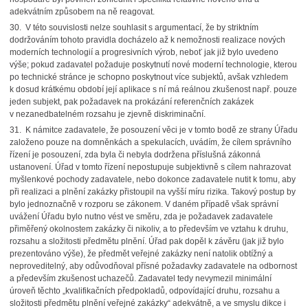
adekvátním způsobem na ně reagovat.
30. V této souvislosti nelze souhlasit s argumentací, že by striktním
dodržováním tohoto pravidla docházelo až k nemožnosti realizace nových
moderních technologií a progresivních výrob, neboť jak již bylo uvedeno
výše; pokud zadavatel požaduje poskytnutí nové moderní technologie, kterou
po technické stránce je schopno poskytnout více subjektů, avšak vzhledem
k dosud krátkému období její aplikace s ní má reálnou zkušenost např. pouze
jeden subjekt, pak požadavek na prokázání referenčních zakázek
v nezanedbatelném rozsahu je zjevně diskriminační.
31. K námitce zadavatele, že posouzení věci je v tomto bodě ze strany Úřadu
založeno pouze na domněnkách a spekulacích, uvádím, že cílem správního
řízení je posouzení, zda byla či nebyla dodržena příslušná zákonná
ustanovení. Úřad v tomto řízení nepostupuje subjektivně s cílem nahrazovat
myšlenkové pochody zadavatele, nebo dokonce zadavatele nutit k tomu, aby
při realizaci a plnění zakázky přistoupil na vyšší míru rizika. Takový postup by
bylo jednoznačně v rozporu se zákonem. V daném případě však správní
uvážení Úřadu bylo nutno vést ve směru, zda je požadavek zadavatele
přiměřený okolnostem zakázky či nikoliv, a to především ve vztahu k druhu,
rozsahu a složitosti předmětu plnění. Úřad pak dopěl k závěru (jak již bylo
prezentováno výše), že předmět veřejné zakázky není natolik obtížný a
neproveditelný, aby odůvodňoval přísné požadavky zadavatele na odbornost
a především zkušenost uchazečů. Zadavatel tedy nevymezil minimální
úroveň těchto „kvalifikačních předpokladů, odpovídající druhu, rozsahu a
složitosti předmětu plnění veřejné zakázky“ adekvátně, a ve smyslu dikce i