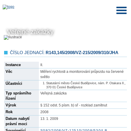
Veřejné zakázky
ČÍSLO JEDNACÍ:
R143,145/2008/VZ-215/2009/310/JHA
Instance
II.
Věc
Měření rychlosti a monitorování průjezdu na červené
světlo
Účastníci
Statutární město České Budějovice, nám. P. Otakara II.,
370 01 České Budějovice
Typ správního
Veřejná zakázka
řízení
Výrok
§ 152 odst. 5 písm. b) sř - rozklad zamítnut
Rok
2008
Datum nabytí
13. 1. 2009
právní moci
Související
S092/2008/VZ-12510/2008/530/LB