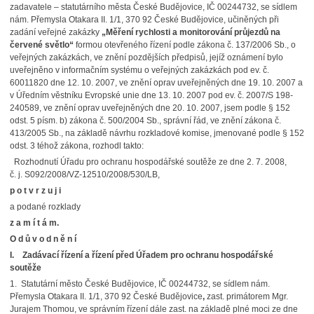
zadavatele – statutárního města České Budějovice, IČ 00244732, se sídlem
nám. Přemysla Otakara II. 1/1, 370 92 České Budějovice, učiněných při
zadání veřejné zakázky
„Měření rychlosti a monitorování průjezdů na
červené světlo“
formou otevřeného řízení podle zákona č. 137/2006 Sb., o
veřejných zakázkách, ve znění pozdějších předpisů, jejíž oznámení bylo
uveřejněno v informačním systému o veřejných zakázkách pod ev. č.
60011820 dne 12. 10. 2007, ve znění oprav uveřejněných dne 19. 10. 2007 a
v Úředním věstníku Evropské unie dne 13. 10. 2007 pod ev. č. 2007/S 198-
240589, ve znění oprav uveřejněných dne 20. 10. 2007, jsem podle § 152
odst. 5 písm. b) zákona č. 500/2004 Sb., správní řád, ve znění zákona č.
413/2005 Sb., na základě návrhu rozkladové komise, jmenované podle § 152
odst. 3 téhož zákona, rozhodl takto:
Rozhodnutí Úřadu pro ochranu hospodářské soutěže ze dne 2. 7. 2008,
č. j. S092/2008/VZ-12510/2008/530/LB,
p o t v r z u j i
a podané rozklady
z a m í t á m.
O d ů v o d n ě n í
I. Zadávací řízení a řízení před Úřadem pro ochranu hospodářské
soutěže
1. Statutární město České Budějovice, IČ 00244732, se sídlem nám.
Přemysla Otakara II. 1/1, 370 92 České Budějovice
,
zast. primátorem Mgr.
Jurajem Thomou, ve správním řízení dále zast. na základě plné moci ze dne