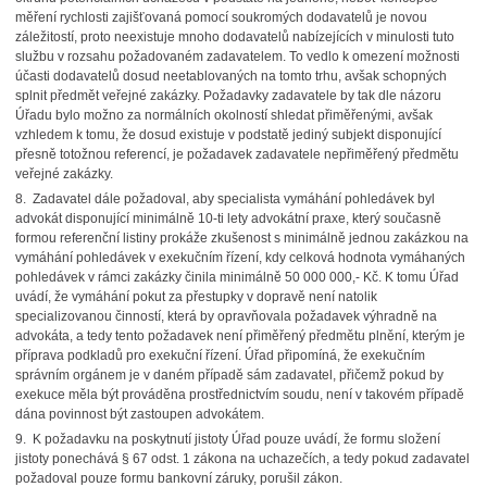
měření rychlosti zajišťovaná pomocí soukromých dodavatelů je novou
záležitostí, proto neexistuje mnoho dodavatelů nabízejících v minulosti tuto
službu v rozsahu požadovaném zadavatelem. To vedlo k omezení možnosti
účasti dodavatelů dosud neetablovaných na tomto trhu, avšak schopných
splnit předmět veřejné zakázky. Požadavky zadavatele by tak dle názoru
Úřadu bylo možno za normálních okolností shledat přiměřenými, avšak
vzhledem k tomu, že dosud existuje v podstatě jediný subjekt disponující
přesně totožnou referencí, je požadavek zadavatele nepřiměřený předmětu
veřejné zakázky.
8. Zadavatel dále požadoval, aby specialista vymáhání pohledávek byl
advokát disponující minimálně 10-ti lety advokátní praxe, který současně
formou referenční listiny prokáže zkušenost s minimálně jednou zakázkou na
vymáhání pohledávek v exekučním řízení, kdy celková hodnota vymáhaných
pohledávek v rámci zakázky činila minimálně 50 000 000,- Kč. K tomu Úřad
uvádí, že vymáhání pokut za přestupky v dopravě není natolik
specializovanou činností, která by opravňovala požadavek výhradně na
advokáta, a tedy tento požadavek není přiměřený předmětu plnění, kterým je
příprava podkladů pro exekuční řízení. Úřad připomíná, že exekučním
správním orgánem je v daném případě sám zadavatel, přičemž pokud by
exekuce měla být prováděna prostřednictvím soudu, není v takovém případě
dána povinnost být zastoupen advokátem.
9. K požadavku na poskytnutí jistoty Úřad pouze uvádí, že formu složení
jistoty ponechává § 67 odst. 1 zákona na uchazečích, a tedy pokud zadavatel
požadoval pouze formu bankovní záruky, porušil zákon.