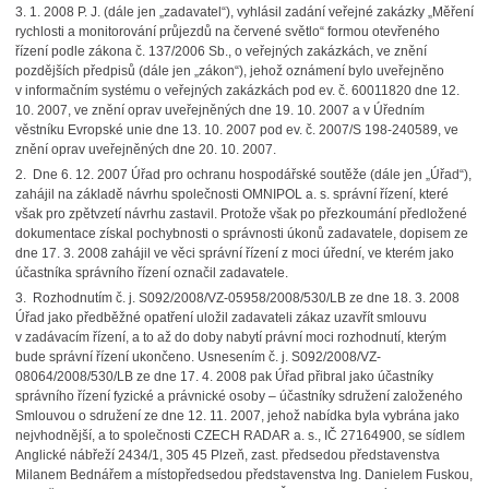
3. 1. 2008 P. J. (dále jen „zadavatel“), vyhlásil zadání veřejné zakázky „Měření
rychlosti a monitorování průjezdů na červené světlo“ formou otevřeného
řízení podle zákona č. 137/2006 Sb., o veřejných zakázkách, ve znění
pozdějších předpisů (dále jen „zákon“), jehož oznámení bylo uveřejněno
v informačním systému o veřejných zakázkách pod ev. č. 60011820 dne 12.
10. 2007, ve znění oprav uveřejněných dne 19. 10. 2007 a v Úředním
věstníku Evropské unie dne 13. 10. 2007 pod ev. č. 2007/S 198-240589, ve
znění oprav uveřejněných dne 20. 10. 2007.
2. Dne 6. 12. 2007 Úřad pro ochranu hospodářské soutěže (dále jen „Úřad“),
zahájil na základě návrhu společnosti OMNIPOL a. s. správní řízení, které
však pro zpětvzetí návrhu zastavil. Protože však po přezkoumání předložené
dokumentace získal pochybnosti o správnosti úkonů zadavatele, dopisem ze
dne 17. 3. 2008 zahájil ve věci správní řízení z moci úřední, ve kterém jako
účastníka správního řízení označil zadavatele.
3. Rozhodnutím č. j. S092/2008/VZ-05958/2008/530/LB ze dne 18. 3. 2008
Úřad jako předběžné opatření uložil zadavateli zákaz uzavřít smlouvu
v zadávacím řízení, a to až do doby nabytí právní moci rozhodnutí, kterým
bude správní řízení ukončeno. Usnesením č. j. S092/2008/VZ-
08064/2008/530/LB ze dne 17. 4. 2008 pak Úřad přibral jako účastníky
správního řízení fyzické a právnické osoby – účastníky sdružení založeného
Smlouvou o sdružení ze dne 12. 11. 2007, jehož nabídka byla vybrána jako
nejvhodnější, a to společnosti CZECH RADAR a. s., IČ 27164900, se sídlem
Anglické nábřeží 2434/1, 305 45 Plzeň, zast. předsedou představenstva
Milanem Bednářem a místopředsedou představenstva Ing. Danielem Fuskou,