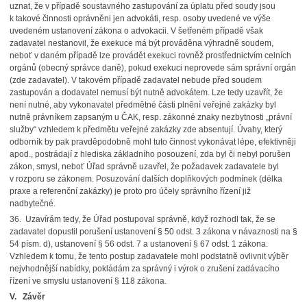
uznat, že v případě soustavného zastupování za úplatu před soudy jsou
k takové činnosti oprávněni jen advokáti, resp. osoby uvedené ve výše
uvedeném ustanovení zákona o advokacii. V šetřeném případě však
zadavatel nestanovil, že exekuce má být prováděna výhradně soudem,
neboť v daném případě lze provádět exekuci rovněž prostřednictvím celních
orgánů (obecný správce daně), pokud exekuci neprovede sám správní orgán
(zde zadavatel). V takovém případě zadavatel nebude před soudem
zastupován a dodavatel nemusí být nutně advokátem. Lze tedy uzavřít, že
není nutné, aby vykonavatel předmětné části plnění veřejné zakázky byl
nutně právníkem zapsaným u ČAK, resp. zákonné znaky nezbytnosti „právní
služby“ vzhledem k předmětu veřejné zakázky zde absentují. Úvahy, který
odborník by pak pravděpodobně mohl tuto činnost vykonávat lépe, efektivněji
apod., postrádají z hlediska základního posouzení, zda byl či nebyl porušen
zákon, smysl, neboť Úřad správně uzavřel, že požadavek zadavatele byl
v rozporu se zákonem. Posuzování dalších doplňkových podmínek (délka
praxe a referenční zakázky) je proto pro účely správního řízení již
nadbytečné.
36. Uzavírám tedy, že Úřad postupoval správně, když rozhodl tak, že se
zadavatel dopustil porušení ustanovení § 50 odst. 3 zákona v návaznosti na §
54 písm. d), ustanovení § 56 odst. 7 a ustanovení § 67 odst. 1 zákona.
Vzhledem k tomu, že tento postup zadavatele mohl podstatně ovlivnit výběr
nejvhodnější nabídky, pokládám za správný i výrok o zrušení zadávacího
řízení ve smyslu ustanovení § 118 zákona.
V. Závěr