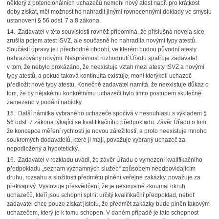
některý z potencionálních uchazečů nemohl nový atest např. pro krátkost
doby získat, měl možnost ho nahradit jinými rovnocennými doklady ve smyslu
ustanovení § 56 odst. 7 a 8 zákona.
14. Zadavatel v této souvislosti rovněž připomíná, že příslušná novela sice
zrušila pojem atest ISVZ, ale současně ho nahradila novými typy atestů.
Součástí úpravy je i přechodné období, ve kterém budou původní atesty
nahrazovány novými. Nesprávnost rozhodnutí Úřadu spatřuje zadavatel
v tom, že nebylo prokázáno, že neexistuje vztah mezi atesty ISVZ a novými
typy atestů, a pokud taková kontinuita existuje, mohl kterýkoli uchazeč
předložit nové typy atestu. Konečně zadavatel namítá, že neexistuje důkaz o
tom, že by nějakému konkrétnímu uchazeči bylo tímto postupem skutečně
zamezeno v podání nabídky.
15. Další námitka vybraného uchazeče spočívá v nesouhlasu s výkladem §
56 odst. 7 zákona týkající se kvalifikačního předpokladu. Závěr Úřadu o tom,
že koncepce měření rychlosti je novou záležitostí, a proto neexistuje mnoho
soukromých dodavatelů, které ji mají, považuje vybraný uchazeč za
nepodložený a hypotetický.
16. Zadavatel v rozkladu uvádí, že závěr Úřadu o vymezení kvalifikačního
předpokladu „seznam významných služeb“ způsobem neodpovídajícím
druhu, rozsahu a složitosti předmětu plnění veřejné zakázky, považuje za
překvapivý. Vyslovuje přesvědčení, že je nesmyslné zkoumat okruh
uchazečů, kteří jsou schopni splnit určitý kvalifikační předpoklad, neboť
zadavatel chce pouze získat jistotu, že předmět zakázky bude plněn takovým
uchazečem, který je k tomu schopen. V daném případě je tato schopnost