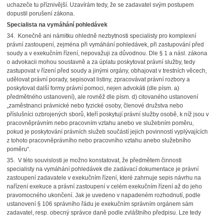
uchazeče tu příznivější. Uzavírám tedy, že se zadavatel svým postupem
dopustil porušení zákona.
Specialista na vymáhání pohledávek
34. Konečně ani námitku ohledně nezbytnosti specialisty pro komplexní
právní zastoupení, zejména při vymáhání pohledávek, při zastupování před
soudy a v exekučním řízení, nepovažuji za důvodnou. Dle § 1 a násl. zákona
o advokacii mohou soustavně a za úplatu poskytovat právní služby, tedy
zastupovat v řízení před soudy a jinými orgány, obhajovat v trestních věcech,
udělovat právní porady, sepisovat listiny, zpracovávat právní rozbory a
poskytovat další formy právní pomoci, nejen advokáti (dle písm. a)
předmětného ustanovení), ale rovněž dle písm. d) citovaného ustanovení
„zaměstnanci právnické nebo fyzické osoby, členové družstva nebo
příslušníci ozbrojených sborů, kteří poskytují právní služby osobě, k níž jsou v
pracovněprávním nebo pracovním vztahu anebo ve služebním poměru,
pokud je poskytování právních služeb součástí jejich povinností vyplývajících
z tohoto pracovněprávního nebo pracovního vztahu anebo služebního
poměru“.
35. V této souvislosti je možno konstatovat, že předmětem činnosti
specialisty na vymáhání pohledávek dle zadávací dokumentace je právní
zastoupení zadavatele v exekučním řízení, které zahrnuje sepis návrhu na
nařízení exekuce a právní zastoupení v celém exekučním řízení až do jeho
pravomocného ukončení. Jak je uvedeno v napadeném rozhodnutí, podle
ustanovení § 106 správního řádu je exekučním správním orgánem sám
zadavatel, resp. obecný správce daně podle zvláštního předpisu. Lze tedy