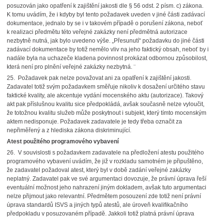
posuzován jako opatření k zajištění jakosti dle § 56 odst. 2 písm. c) zákona.
K tomu uvádím, že i kdyby byl tento požadavek uveden v jiné části zadávací
dokumentace, jednalo by se i v takovém případě o porušení zákona, neboť
k realizaci předmětu této veřejné zakázky není předmětná autorizace
nezbytně nutná, jak bylo uvedeno výše. „Přesunutí“ požadavku do jiné části
zadávací dokumentace by totiž nemělo vliv na jeho faktický obsah, neboť by i
nadále byla na uchazeče kladena povinnost prokázat odbornou způsobilost,
která není pro plnění veřejné zakázky nezbytná. ¨
25. Požadavek pak nelze považovat ani za opatření k zajištění jakosti.
Zadavatel totiž svým požadavkem směřuje nikoliv k dosažení určitého stavu
faktické kvality, ale akcentuje vydání mocenského aktu (autorizace). Takový
akt pak příslušnou kvalitu sice předpokládá, avšak současně nelze vyloučit,
že totožnou kvalitu služeb může poskytnout i subjekt, který tímto mocenským
aktem nedisponuje. Požadavek zadavatele je tedy třeba označit za
nepřiměřený a z hlediska zákona diskriminující.
Atest použitého programového vybavení
26. V souvislosti s požadavkem zadavatele na předložení atestu použitého
programového vybavení uvádím, že již v rozkladu samotném je připuštěno,
že zadavatel požadoval atest, který byl v době zadání veřejné zakázky
neplatný. Zadavatel pak ve své argumentaci dovozuje, že právní úprava řeší
eventuální možnost jeho nahrazení jiným dokladem, avšak tuto argumentaci
nelze přijmout jako relevantní. Předmětem posouzení zde totiž není právní
úprava standardů ISVS a jiných typů atestů, ale úroveň kvalifikačního
předpokladu v posuzovaném případě. Jakkoli totiž platná právní úprava