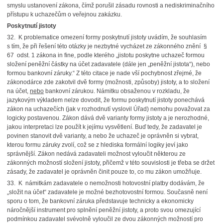
smyslu ustanovení zákona, čímž porušil zásadu rovnosti a nediskriminačního
přístupu k uchazečům o veřejnou zakázku.
Poskytnutí jistoty
32. K problematice omezení formy poskytnutí jistoty uvádím, že souhlasím
s tím, že při řešení této otázky je nezbytné vycházet ze zákonného znění §
67 odst. 1 zákona in fine, podle kterého „jistotu poskytne uchazeč formou
složení peněžní částky na účet zadavatele (dále jen „peněžní jistota“), nebo
formou bankovní záruky.“ Z této citace je nade vší pochybnost zřejmé, že
zákonodárce zde zakotvil dvě formy (možnosti, způsoby) jistoty, a to složení
na účet,
nebo
bankovní zárukou. Námitku obsaženou v rozkladu, že
jazykovým výkladem nelze dovodit, že formu poskytnutí jistoty ponechává
zákon na uchazečích (jak v rozhodnutí vyslovil Úřad) nemohu považovat za
logicky postavenou. Zákon dává dvě varianty formy jistoty a je nerozhodné,
jakou interpretaci lze použít k jejímu vysvětlení. Buď tedy, že zadavatel je
povinen stanovit dvě varianty, a nebo že uchazeč je oprávněn si vybrat,
kterou formu záruky zvolí, což se z hlediska formální logiky jeví jako
správnější. Zákon nedává zadavateli možnost vyloučit některou ze
zákonných možností složení jistoty, přičemž v této souvislosti je třeba se držet
zásady, že zadavatel je oprávněn činit pouze to, co mu zákon umožňuje.
33. K námitkám zadavatele o nemožnosti hotovostní platby dodávám, že
„složit na účet“ zadavatele je možné bezhotovostní formou. Současně není
sporu o tom, že bankovní záruka představuje technicky a ekonomicky
náročnější instrument pro splnění peněžní jistoty, a proto svou omezující
podmínkou zadavatel svévolně vyloučil ze dvou zákonných možností pro