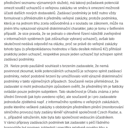
předložení seznamu významných služeb), má takový požadavek potenciál
omezit soutěž uchazečů o veřejnou zakázku ve směru k omezení možnosti
účasti dalších nových dodavatelů. Zadávací podmínky je totiž nutno vždy
formulovat s přihlédnutím k předmětu veřejné zakázky, protože podmínka,
která je na jednom trhu zcela odůvodněná a v souladu se zákonem, může na
jiném trhu vykazovat výrazně diskriminační charakter, jako je tomu v šetřeném
případě. Je sice pravda, že se jednalo o otevřené řízení náležitě zveřejněné
v informačních systémech (jak zdůrazňuje vybraný uchazeč), avšak tato
skutečnost nedává odpověď na otázku, proč se právě do veřejné zakázky
tohoto typu (s předpokládanou hodnotou v řádu desítek milionů Kč) přihlásil
prakticky jeden uchazeč, respektive pouze jeden uchazeč byl schopen splnit
zadávací podmínky.
29. Nelze proto paušálně souhlasit s tvrzením zadavatele, že nemá
povinnost zkoumat, kolik potenciálních uchazečů je schopno splnit zadávací
podmínky, neboť podobné tvrzení by umožňovalo volit výrazně diskriminační
podmínky v takto výjimečných případech. Současně nelze přehlédnout, že
zadavatel si mohl jednoduchým způsobem ověřit, že předmětný trh je fakticky
ovládán pouze jediným subjektem. Tato skutečnost je Úřadu známa z jeho
úřední činnosti (jak bylo uvedeno výše), ale současně je i pro zadavatele
jednoduše zjistitelná např. z informačního systému o veřejných zakázkách,
podle kterého veškeré zakázky s obdobným předmětem plnění (monitorování
silničního provozu) byly zadány téměř výhradně společnosti Czech Radar, a.
s., případně sdružením, kde byla tato společnost vedoucím účastníkem.
V rámci přípravy zadávacích podmínek tak zadavatel s péčí řádného
hospodáře byl povinen zohlednit i specifika relativně nového trhu a