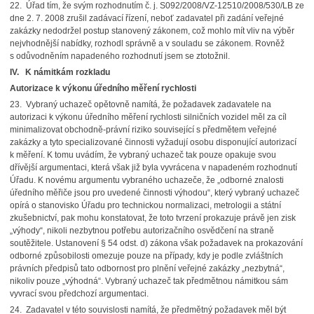
22. Úřad tím, že svým rozhodnutím č. j. S092/2008/VZ-12510/2008/530/LB ze
dne 2. 7. 2008 zrušil zadávací řízení, neboť zadavatel při zadání veřejné
zakázky nedodržel postup stanovený zákonem, což mohlo mít vliv na výběr
nejvhodnější nabídky, rozhodl správně a v souladu se zákonem. Rovněž
s odůvodněním napadeného rozhodnutí jsem se ztotožnil.
IV. K námitkám rozkladu
Autorizace k výkonu úředního měření rychlosti
23. Vybraný uchazeč opětovně namítá, že požadavek zadavatele na
autorizaci k výkonu úředního měření rychlosti silničních vozidel měl za cíl
minimalizovat obchodně-právní riziko související s předmětem veřejné
zakázky a tyto specializované činnosti vyžadují osobu disponující autorizací
k měření. K tomu uvádím, že vybraný uchazeč tak pouze opakuje svou
dřívější argumentaci, která však již byla vyvrácena v napadeném rozhodnutí
Úřadu. K novému argumentu vybraného uchazeče, že „odborné znalosti
úředního měřiče jsou pro uvedené činnosti výhodou“, který vybraný uchazeč
opírá o stanovisko Úřadu pro technickou normalizaci, metrologii a státní
zkušebnictví, pak mohu konstatovat, že toto tvrzení prokazuje právě jen zisk
„výhody“, nikoli nezbytnou potřebu autorizačního osvědčení na straně
soutěžitele. Ustanovení § 54 odst. d) zákona však požadavek na prokazování
odborné způsobilosti omezuje pouze na případy, kdy je podle zvláštních
právních předpisů tato odbornost pro plnění veřejné zakázky „nezbytná“,
nikoliv pouze „výhodná“. Vybraný uchazeč tak předmětnou námitkou sám
vyvrací svou předchozí argumentaci.
24. Zadavatel v této souvislosti namítá, že předmětný požadavek měl být