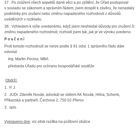
37. Po zvážení všech aspektů dané věci a po zjištění, že Úřad postupoval
v souladu se zákonem a správním řádem, jsem dospěl k závěru, že nenastaly
podmínky pro zrušení nebo změnu napadeného rozhodnutí z důvodů
uváděných v rozkladu.
38. Vzhledem k výše uvedenému, když jsem neshledal důvody pro zrušení či
změnu napadeného rozhodnutí, rozhodl jsem tak, jak je ve výroku uvedeno.
P o u č e n í
Proti tomuto rozhodnutí se nelze podle § 91 odst. 1 správního řádu dále
odvolat.
Ing. Martin Pecina, MBA
předseda Úřadu pro ochranu hospodářské soutěže
Obdrží:
1. P. J.
2. JUDr. Zdeněk Novák, advokát se sídlem AK Novák, Hlína, Schenk,
Příkazská a partneři, Čechova 2, 750 02 Přerov
3. spis.
Vypraveno dne
: viz otisk razítka na poštovní obálce