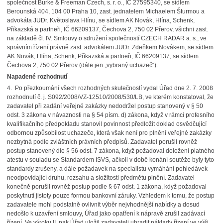
společnost Burke & Freeman Czech, s. r. o., IČ 27595340, se sídlem
Berounská 404, 104 00 Praha 10, zast. jednatelem Michaelem Šturmou a
advokáta JUDr. Květoslava Hlínu, se sídlem AK Novák, Hlína, Schenk,
Příkazská a partneři, IČ 66209137, Čechova 2, 750 02 Přerov, všichni zast.
na základě čl. IV. Smlouvy o sdružení společností CZECH RADAR a. s., ve
správním řízení právně zast. advokátem JUDr. Zdeňkem Novákem, se sídlem
AK Novák, Hlína, Schenk, Příkazská a partneři, IČ 66209137, se sídlem
Čechova 2, 750 02 Přerov (dále jen „vybraný uchazeč“).
Napadené rozhodnutí
4. Po přezkoumání všech rozhodných skutečností vydal Úřad dne 2. 7. 2008
rozhodnutí č. j. S092/2008/VZ-12510/2008/530/LB, ve kterém konstatoval, že
zadavatel při zadání veřejné zakázky nedodržel postup stanovený v § 50
odst. 3 zákona v návaznosti na § 54 písm. d) zákona, když v rámci profesního
kvalifikačního předpokladu stanovil povinnost předložit doklad osvědčující
odbornou způsobilost uchazeče, která však není pro plnění veřejné zakázky
nezbytná podle zvláštních právních předpisů. Zadavatel porušil rovněž
postup stanovený dle § 56 odst. 7 zákona, když požadoval doložení platného
atestu v souladu se Standardem ISVS, ačkoli v době konání soutěže byly tyto
standardy zrušeny, a dále požadavek na specialistu vymáhání pohledávek
neodpovídající druhu, rozsahu a složitosti předmětu plnění. Zadavatel
konečně porušil rovněž postup podle § 67 odst. 1 zákona, když požadoval
poskytnutí jistoty pouze formou bankovní záruky. Vzhledem k tomu, že postup
zadavatele mohl podstatně ovlivnit výběr nejvhodnější nabídky a dosud
nedošlo k uzavření smlouvy, Úřad jako opatření k nápravě zrušil zadávací
řízení. Ve výroku II. pak Úřad uložil zadavateli uhradit náklady řízení ve výši