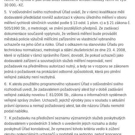
30 000,- Kč.
5. V odůvodnění svého rozhodnutí Úřad uvádí, že v rámci kvalifikace měli
dodavatelé předkládat rovněž autorizaci k výkonu úředního měření v oboru
měření rychlosti silničních vozidel podle § 13 odst. 1 písm. c) a § 21 zákona č.
505/1990 Sb., o metrologii, ve znění pozdějších předpisů. Ze zadávací
dokumentace současně vyplynulo, že veškerá měření bude provádět
městská policie výlučně měřícími zařízeními ve vlastnictví vybraného
uchazeče na jeho účet a riziko. Úřad s odkazem na stanovisko Úřadu pro
technickou normalizaci, metrologii a státní zkušebnictví ze dne 23. 4. 2008,
které si vyžádal v rámci správního řízení, dovodil, že pokud uchazeči jako
dodavatelé zařízení a souvisejících služeb měření neprovádí, není
požadavek na předmětnou autorizaci nutný, a tedy se v rozporu se zákonem
jedná o požadavek na prokázání odborné způsobilosti, která pro plnění
veřejné zakázky není nezbytná.
6. K atestu použitého programového vybavení Úřad v odůvodnění svého
rozhodnutí uvedl, že zadavatelem požadovaný atest byl v době zadávání
veřejné zakázky novelou č. 81/2006 Sb., zákona o informačních systémech
veřejné správy zrušen. Uchazeči, jejichž výrobky jsou v souladu s aktuální
právní úpravou a nemají požadovaný atest, tak dle názoru Úřadu nemohli
podat nabídku.
7. K požadavku na předložení seznamu významných služeb poskytnutých
dodavatelem v posledních 3 letech s uvedením jejich rozsahu a doby
poskytnutí Úřad konstatoval, že vymezení tohoto kritéria vedlo k zúžení
okruhu potenciálních uchazečů v podstatě na jednoho, neboť koncepce