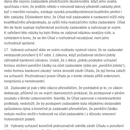
dána dle názoru zadavatele předchozími zkušenostmi, když jeho úvaha
spočívala v tom, že jestliže někdo v minulosti takový předmět zakázky plnil,
byť v menším rozsahu, existuje vysoká pravděpodobnost kvalitního plnění i
této zakázky. Důsledkem toho, že Úřad nutí zadavatele k nastavení nižší míry
kvalifikačního předpokladu, je vyšší míra realizačního rizika zadavatele. Úřad
tím de facto supluje myšlenkové pochody zadavatele a nahrazuje je svými.
K vyřešení této otázky by bylo třeba se zabývat otázkou analýzy rizik, a
vzhledem k tomu, že se tím Úřad v rozhodnutí nezabýval, není jeho
rozhodnutí správné.
17. Vybraný uchazeč dále ve svém rozkladu vyslovil názor, že se zadavatel
nedopustil porušení § 67 odst. 1 zákona, když požadoval složení jistoty
výhradně bankovní zárukou. Uvádí, že z dikce „jistotu poskytne uchazeč
formou složení peněžní částky na účet zadavatele (dále jen „peněžní jistota“),
nebo formou bankovní záruky“ nelze dovodit závěr Úřadu, že její forma záleží
na uchazeči. Rozhodovací praxe Úřadu je v tomto ohledu příliš extenzivní,
nesprávná a nerelevantní.
18. Zadavatel je pak v této otázce přesvědčen, že podstatné je to, co zákon
deklaruje, přičemž on ve svých stanoviscích prokázal, že postupoval v plném
souladu s těmito ustanoveními. Namítá, že Úřad operoval s nerelevantními
podklady, nedoložil, že by postupem zadavatele byla nějakému dodavateli
způsobena újma a konečně je zadavatel přesvědčen, že peněžní částku
nebylo možno složit v hotovosti na účet zadavatele i z důvodu omezení
hotovostních plateb.
19. Vybraný uchazeč konečně jednoznačně odmítá závěr Úřadu o porušení