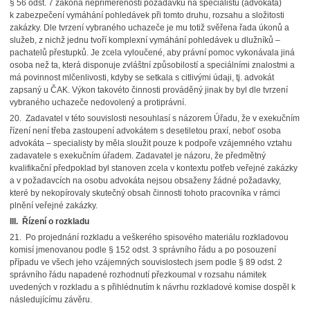
§ 56 odst. 7 zákona nepřiměřeností požadavku na specialistu (advokáta)
k zabezpečení vymáhání pohledávek při tomto druhu, rozsahu a složitosti
zakázky. Dle tvrzení vybraného uchazeče je mu totiž svěřena řada úkonů a
služeb, z nichž jednu tvoří komplexní vymáhání pohledávek u dlužníků –
pachatelů přestupků. Je zcela vyloučené, aby právní pomoc vykonávala jiná
osoba než ta, která disponuje zvláštní způsobilostí a speciálními znalostmi a
má povinnost mlčenlivosti, kdyby se setkala s citlivými údaji, tj. advokát
zapsaný u ČAK. Výkon takovéto činnosti prováděný jinak by byl dle tvrzení
vybraného uchazeče nedovolený a protiprávní.
20. Zadavatel v této souvislosti nesouhlasí s názorem Úřadu, že v exekučním
řízení není třeba zastoupení advokátem s desetiletou praxí, neboť osoba
advokáta – specialisty by měla sloužit pouze k podpoře vzájemného vztahu
zadavatele s exekučním úřadem. Zadavatel je názoru, že předmětný
kvalifikační předpoklad byl stanoven zcela v kontextu potřeb veřejné zakázky
a v požadavcích na osobu advokáta nejsou obsaženy žádné požadavky,
které by nekopírovaly skutečný obsah činnosti tohoto pracovníka v rámci
plnění veřejné zakázky.
III. Řízení o rozkladu
21. Po projednání rozkladu a veškerého spisového materiálu rozkladovou
komisí jmenovanou podle § 152 odst. 3 správního řádu a po posouzení
případu ve všech jeho vzájemných souvislostech jsem podle § 89 odst. 2
správního řádu napadené rozhodnutí přezkoumal v rozsahu námitek
uvedených v rozkladu a s přihlédnutím k návrhu rozkladové komise dospěl k
následujícímu závěru.