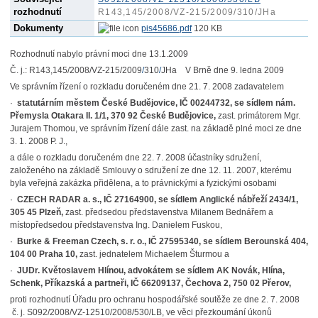
rozhodnutí
R143,145/2008/VZ-215/2009/310/JHa
Dokumenty
pis45686.pdf
120 KB
Rozhodnutí nabylo právní moci dne 13.1.2009
Č. j.: R143,145/2008/VZ-215/2009
/
310
/
JHa V Brně dne 9. ledna 2009
Ve správním řízení o rozkladu doručeném dne 21. 7. 2008 zadavatelem
·
statutárním městem České Budějovice, IČ 00244732, se sídlem nám.
Přemysla Otakara II. 1/1, 370 92 České Budějovice,
zast. primátorem Mgr.
Jurajem Thomou, ve správním řízení dále zast. na základě plné moci ze dne
3. 1. 2008 P. J.,
a dále o rozkladu doručeném dne 22. 7. 2008 účastníky sdružení,
založeného na základě Smlouvy o sdružení ze dne 12. 11. 2007, kterému
byla veřejná zakázka přidělena, a to právnickými a fyzickými osobami
·
CZECH RADAR a. s., IČ 27164900, se sídlem Anglické nábřeží 2434/1,
305 45 Plzeň,
zast. předsedou představenstva Milanem Bednářem a
místopředsedou představenstva Ing. Danielem Fuskou,
·
Burke & Freeman Czech, s. r. o., IČ 27595340, se sídlem Berounská 404,
104 00 Praha 10,
zast. jednatelem Michaelem Šturmou a
·
JUDr. Květoslavem Hlínou, advokátem se sídlem AK Novák, Hlína,
Schenk, Příkazská a partneři, IČ 66209137, Čechova 2, 750 02 Přerov,
proti rozhodnutí Úřadu pro ochranu hospodářské soutěže ze dne 2. 7. 2008
č. j. S092/2008/VZ-12510/2008/530/LB, ve věci přezkoumání úkonů