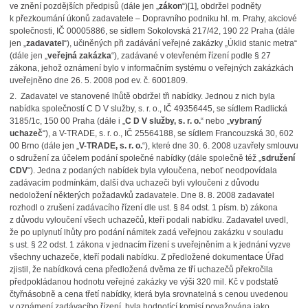
ve znění pozdějších předpisů (dále jen „
zákon
“)[1], obdržel podněty
k přezkoumání úkonů zadavatele – Dopravního podniku hl. m. Prahy, akciové
společnosti, IČ 00005886, se sídlem Sokolovská 217/42, 190 22 Praha (dále
jen „
zadavatel
“), učiněných při zadávání veřejné zakázky „Úklid stanic metra“
(dále jen „
veřejná zakázka
“), zadávané v otevřeném řízení podle § 27
zákona, jehož oznámení bylo v informačním systému o veřejných zakázkách
uveřejněno dne 26. 5. 2008 pod ev. č. 6001809.
2. Zadavatel ve stanovené lhůtě obdržel tři nabídky. Jednou z nich byla
nabídka společností C D V služby, s. r. o., IČ 49356445, se sídlem Radlická
3185/1c, 150 00 Praha (dále i „
C D V služby, s. r. o.
“ nebo „
vybraný
uchazeč
“), a V-TRADE, s. r. o., IČ 25564188, se sídlem Francouzská 30, 602
00 Brno (dále jen „
V-TRADE, s. r. o.
“), které dne 30. 6. 2008 uzavřely smlouvu
o sdružení za účelem podání společné nabídky (dále společně též „
sdružení
CDV
“). Jedna z podaných nabídek byla vyloučena, neboť neodpovídala
zadávacím podmínkám, další dva uchazeči byli vyloučeni z důvodu
nedoložení některých požadavků zadavatele. Dne 8. 8. 2008 zadavatel
rozhodl o zrušení zadávacího řízení dle ust. § 84 odst. 1 písm. b) zákona
z důvodu vyloučení všech uchazečů, kteří podali nabídku. Zadavatel uvedl,
že po uplynutí lhůty pro podání námitek zadá veřejnou zakázku v souladu
s ust. § 22 odst. 1 zákona v jednacím řízení s uveřejněním a k jednání vyzve
všechny uchazeče, kteří podali nabídku. Z předložené dokumentace Úřad
zjistil, že nabídková cena předložená dvěma ze tří uchazečů překročila
předpokládanou hodnotu veřejné zakázky ve výši 320 mil. Kč v podstatě
čtyřnásobně a cena třetí nabídky, která byla srovnatelná s cenou uvedenou
v oznámení zadávacího řízení, byla hodnotící komisí považována jako