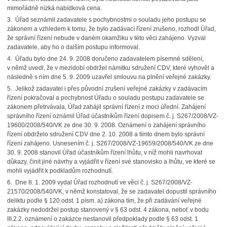
mimořádně nízká nabídková cena.
3. Úřad seznámil zadavatele s pochybnostmi o souladu jeho postupu se
zákonem a vzhledem k tomu, že bylo zadávací řízení zrušeno, rozhodl Úřad,
že správní řízení nebude v daném okamžiku v této věci zahájeno. Vyzval
zadavatele, aby ho o dalším postupu informoval.
4. Úřadu bylo dne 24. 9. 2008 doručeno zadavatelem písemné sdělení,
v němž uvedl, že v mezidobí obdržel námitku sdružení CDV, které vyhověl a
následně s ním dne 5. 9. 2009 uzavřel smlouvu na plnění veřejné zakázky.
5. Jelikož zadavatel i přes původní zrušení veřejné zakázky v zadávacím
řízení pokračoval a pochybnost Úřadu o souladu postupu zadavatele se
zákonem přetrvávala, Úřad zahájil správní řízení z moci úřední. Zahájení
správního řízení oznámil Úřad účastníkům řízení dopisem č. j. S267/2008/VZ-
19600/2008/540/VK ze dne 30. 9. 2008. Oznámení o zahájení správního
řízení obdrželo sdružení CDV dne 2. 10. 2008 a tímto dnem bylo správní
řízení zahájeno. Usnesením č. j. S267/2008/VZ-19659/2008/540/VK ze dne
30. 9. 2008 stanovil Úřad účastníkům řízení lhůtu, v níž mohli navrhovat
důkazy, činit jiné návrhy a vyjádřit v řízení své stanovisko a lhůtu, ve které se
mohli vyjádřit k podkladům rozhodnutí.
6. Dne 8. 1. 2009 vydal Úřad rozhodnutí ve věci č. j. S267/2008/VZ-
21570/2008/540/VK, v němž konstatoval, že se zadavatel dopustil správního
deliktu podle § 120 odst. 1 písm. a) zákona tím, že při zadávání veřejné
zakázky nedodržel postup stanovený v § 63 odst. 4 zákona, neboť v bodu
III.2.2. oznámení o zakázce nestanovil předpoklady podle § 63 odst. 1