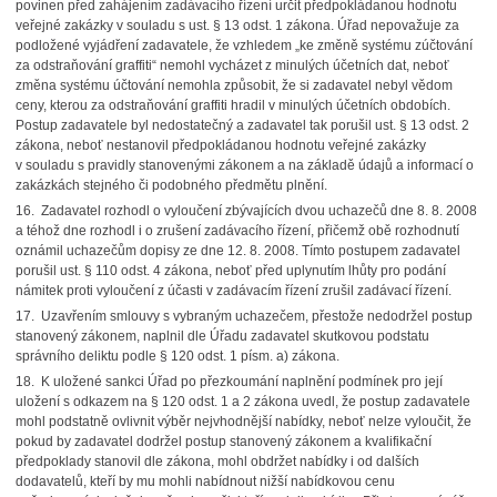
povinen před zahájením zadávacího řízení určit předpokládanou hodnotu
veřejné zakázky v souladu s ust. § 13 odst. 1 zákona. Úřad nepovažuje za
podložené vyjádření zadavatele, že vzhledem „ke změně systému zúčtování
za odstraňování graffiti“ nemohl vycházet z minulých účetních dat, neboť
změna systému účtování nemohla způsobit, že si zadavatel nebyl vědom
ceny, kterou za odstraňování graffiti hradil v minulých účetních obdobích.
Postup zadavatele byl nedostatečný a zadavatel tak porušil ust. § 13 odst. 2
zákona, neboť nestanovil předpokládanou hodnotu veřejné zakázky
v souladu s pravidly stanovenými zákonem a na základě údajů a informací o
zakázkách stejného či podobného předmětu plnění.
16. Zadavatel rozhodl o vyloučení zbývajících dvou uchazečů dne 8. 8. 2008
a téhož dne rozhodl i o zrušení zadávacího řízení, přičemž obě rozhodnutí
oznámil uchazečům dopisy ze dne 12. 8. 2008. Tímto postupem zadavatel
porušil ust. § 110 odst. 4 zákona, neboť před uplynutím lhůty pro podání
námitek proti vyloučení z účasti v zadávacím řízení zrušil zadávací řízení.
17. Uzavřením smlouvy s vybraným uchazečem, přestože nedodržel postup
stanovený zákonem, naplnil dle Úřadu zadavatel skutkovou podstatu
správního deliktu podle § 120 odst. 1 písm. a) zákona.
18. K uložené sankci Úřad po přezkoumání naplnění podmínek pro její
uložení s odkazem na § 120 odst. 1 a 2 zákona uvedl, že postup zadavatele
mohl podstatně ovlivnit výběr nejvhodnější nabídky, neboť nelze vyloučit, že
pokud by zadavatel dodržel postup stanovený zákonem a kvalifikační
předpoklady stanovil dle zákona, mohl obdržet nabídky i od dalších
dodavatelů, kteří by mu mohli nabídnout nižší nabídkovou cenu