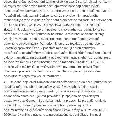
odpovídající část odůvodnění vztahující se k uložené sankci. Účastníci řízení
ve svých nyní podaných rozkladech opětovně napadají pouze výrok I.
rozhodnutí (vybraný uchazeč), resp. jeho výrok I. a III. rozhodnutí (zadavatel).
Považuji zde tedy za nutné akcentovat, že s výrokem I. napadeného
rozhodnutí jsem se v rámci odůvodnění předchozího rozhodnutí o rozkladech
č. j. UOHS-R10,11/2010/VZ-9077/2010/310/JSI ze dne 13. 9. 2010 již
ztotožnil. Podstatným závěrem posledně citovaného rozhodnutí bylo, že
požadavek na doložení průměrného obratu a referenci obdobné služby
výlučně ve vztahu k úklidu stanic podzemní hromadné dopravy není
objektivně zdůvodnitelný. Vzhledem k tomu, že rozklady podané oběma
účastníky správního řízení v podstatě neobsahují oproti opravným
prostředkům uplatněným v průběhu správního řízení žádné nové skutečnosti,
bylo by namístě zcela odkázat na odůvodnění napadeného rozhodnutí, resp.
na výše zmíněnou část druhostupňového rozhodnutí ze dne 13. 9. 2010.
Pakliže však má být tímto nyní vydávaným rozhodnutím správní řízení
ukončeno, pro větší přehlednost a srozumitelnost považuji za vhodné
podstatné závěry v této věci sumarizovat.
41. Ohledně objektivní zdůvodnitelnosti požadavku na doložení průměrného
obratu a referenci obdobné služby výlučně ve vztahu k úklidu stanic
podzemní hromadné dopravy uvádím, že sice existují úklidové služby
obdobného charakteru, jejichž provádění je spojeno se specifickými
požadavky a zvýšenou mírou rizika např. na pracovníky provádějící úklid,
dobu úklidu, podmínky bezpečnosti a ochrany zdraví aj., což je
dokumentováno i vyjádřením společnosti České dráhy, a. s., ze dne 18. 11.
2009, které vzniklo v návaznosti na dodatečné šetření Úřadu. Nutnost