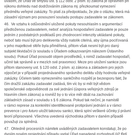
uvádím, že Úřad ve smyslu ust. § 112 odst. 2 písm. b) zákona je oprávněn při
výkonu dohledu nad dodržováním zákona mj. přezkoumat vymezení
předmětu veřejné zakázky. To platí za předpokladu, že jde o otázku, která má
zásadní význam pro posouzení souladu postupu zadavatele se zákonem.
46. Ve vztahu k odůvodnění uložené pokuty nesouhlasím s argumentací
předloženou zadavatelem, neboť analýza hospodaření zadavatele je pouze
jedním z podstatných podkladů pro zhodnocení intenzity ukládané pokuty,
neboť tato musí být pro delikventa vždy natolik citelná, aby újma pociťovaná
v jeho majetkové sféře byla přiměřená, přitom však nesmí být pro daný
subjekt likvidační (v souladu s Úřadem odkazovaným nálezem Ústavního
soudu). Pokud Úřad posoudil objem prostředků, s nimiž zadavatel hospodaří,
učinil tak správně a v mezích své pravomoci. Meze pro uložení sankce jsou
přitom stanoveny ust. § 120 odst. 2 písm. a) zákona a základem pro jejich
výpočet je v případě projednávaného správního deliktu vždy hodnota veřejné
zakázky. Účelem takto vymezeného sankčního rozpětí je bezesporu fakt, že
čím dražší zakázku zadavatel zadává, tím víc by si měl být vědom
společenské odpovědnosti za své jednání (úspora veřejných zdrojů je
hlavním cílem zákona) a rovněž by o to více měl dbát na zachování
základních zásad v souladu s § 6 zákona. Pokud tak nečiní, je namístě
v rámci represe za konkrétní identifikované protiprávní jednání a v rámci
prevence i
pro futuro
uložit takovou sankci, která splní veškeré účinky jí právní
teorií připisované. Všechna uvedená východiska přitom v daném případě
považuji za splněná.
47. Ohledně procesních námitek uváděných zadavatelem konstatuji, že po
dvojím novém projednání případu vydal Úřad napadené rozhodnutí (již třetí