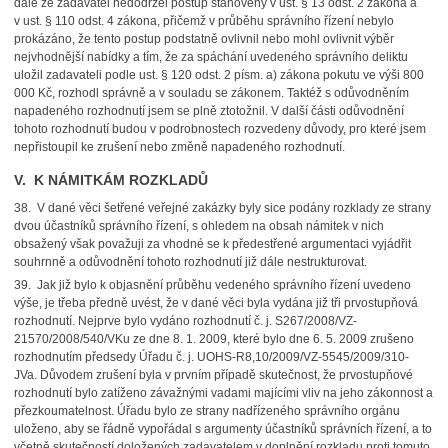
dále že zadavatel nedodržel postup stanovený v ust. § 13 odst. 2 zákona a
v ust. § 110 odst. 4 zákona, přičemž v průběhu správního řízení nebylo
prokázáno, že tento postup podstatně ovlivnil nebo mohl ovlivnit výběr
nejvhodnější nabídky a tím, že za spáchání uvedeného správního deliktu
uložil zadavateli podle ust. § 120 odst. 2 písm. a) zákona pokutu ve výši 800
000 Kč, rozhodl správně a v souladu se zákonem. Taktéž s odůvodněním
napadeného rozhodnutí jsem se plně ztotožnil. V další části odůvodnění
tohoto rozhodnutí budou v podrobnostech rozvedeny důvody, pro které jsem
nepřistoupil ke zrušení nebo změně napadeného rozhodnutí.
V. K NÁMITKÁM ROZKLADŮ
38. V dané věci šetřené veřejné zakázky byly sice podány rozklady ze strany
dvou účastníků správního řízení, s ohledem na obsah námitek v nich
obsažený však považuji za vhodné se k předestřené argumentaci vyjádřit
souhrnně a odůvodnění tohoto rozhodnutí již dále nestrukturovat.
39. Jak již bylo k objasnění průběhu vedeného správního řízení uvedeno
výše, je třeba předně uvést, že v dané věci byla vydána již tři prvostupňová
rozhodnutí. Nejprve bylo vydáno rozhodnutí č. j. S267/2008/VZ-
21570/2008/540/VKu ze dne 8. 1. 2009, které bylo dne 6. 5. 2009 zrušeno
rozhodnutím předsedy Úřadu č. j. UOHS-R8,10/2009/VZ-5545/2009/310-
JVa. Důvodem zrušení byla v prvním případě skutečnost, že prvostupňové
rozhodnutí bylo zatíženo závažnými vadami majícími vliv na jeho zákonnost a
přezkoumatelnost. Úřadu bylo ze strany nadřízeného správního orgánu
uloženo, aby se řádně vypořádal s argumenty účastníků správních řízení, a to
včetně skutečností doložených zadavatelem v doplnění rozkladu proti tomuto