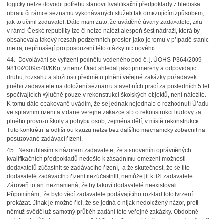
logicky nelze dovodit potřebu stanovit kvalifikační předpoklady z hlediska
obratu či rámce seznamu vykonávaných služeb tak omezujícím způsobem,
jak to učinil zadavatel. Dále mám zato, že uváděné úvahy zadavatele, zda
v rámci České republiky lze či nelze nalézt alespoň šest nádraží, která by
obsahovala takový rozsah podzemních prostor, jako je tomu v případě stanic
metra, nepřinášejí pro posouzení této otázky nic nového.
44. Dovolávání se vyřízení podnětu vedeného pod č. j. ÚOHS-P364/2009-
9810/2009/540/KKo, v němž Úřad shledal jako přiměřený a odpovídající
druhu, rozsahu a složitosti předmětu plnění veřejné zakázky požadavek
jiného zadavatele na doložení seznamu stavebních prací za posledních 5 let
spočívajících výlučně pouze v rekonstrukci školských objektů, není náležité.
K tomu dále opakovaně uvádím, že se jednak nejednalo o rozhodnutí Úřadu
ve správním řízení a v dané veřejné zakázce šlo o rekonstrukci budovy za
plného provozu školy a pohybu osob, zejména dětí, v místě rekonstrukce.
Tuto konkrétní a odlišnou kauzu nelze bez dalšího mechanicky zobecnit na
posuzované zadávací řízení.
45. Nesouhlasím s názorem zadavatele, že stanovením oprávněných
kvalifikačních předpokladů nedošlo k zásadnímu omezení možnosti
dodavatelů zúčastnit se zadávacího řízení, a že skutečnost, že se tito
dodavatelé zadávacího řízení nezúčastnili, nemůže jít k tíži zadavatele.
Zároveň to ani neznamená, že by takoví dodavatelé neexistovali.
Připomínám, že bylo věcí zadavatele podávajícího rozklad toto tvrzení
prokázat. Jinak je možné říci, že se jedná o nijak nedoložený názor, proti
němuž svědčí už samotný průběh zadání této veřejné zakázky. Obdobně