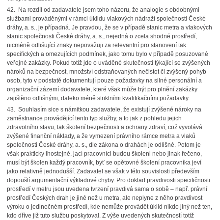
42. Na rozdíl od zadavatele jsem toho názoru, že analogie s obdobnými
službami prováděnými v rámci úklidu vlakových nádraží společnosti České
dráhy, a. s., je případná. Je pravdou, že se v případě stanic metra a vlakových
stanic společnosti České dráhy, a. s., nejedná o zcela shodné prostředí,
nicméně odlišující znaky nepovažuji za relevantní pro stanovení tak
specifických a omezujících podmínek, jako tomu bylo v případě posuzované
veřejné zakázky. Pokud totiž jde o uváděné skutečnosti týkající se zvýšených
nároků na bezpečnost, množství odstraňovaných nečistot či zvýšený pohyb
osob, tyto v podstatě dokumentují pouze požadavky na silné personální a
organizační zázemí dodavatele, které však může být pro plnění zakázky
zajištěno odlišnými, daleko méně striktními kvalifikačními požadavky.
43. Souhlasím sice s námitkou zadavatele, že existují zvýšené nároky na
zaměstnance provádějící tento typ služby, a to jak z pohledu jejich
zdravotního stavu, tak školení bezpečnosti a ochrany zdraví, což vyvolává
zvýšené finanční náklady, a že vymezení právního rámce metra a vlaků
společnosti České dráhy, a. s., dle zákona o drahách je odlišné. Potom je
však prakticky lhostejné, jací pracovníci budou školeni nebo jinak řečeno,
musí být školen každý pracovník, byť se opětovné školení pracovníka jeví
jako relativně jednodušší. Zadavatel se však v této souvislosti především
dopouští argumentační výkladové chyby. Pro doklad pravdivosti specifičnosti
prostředí v metru jsou uvedena tvrzení pravdivá sama o sobě – např. právní
prostředí Českých drah je jiné než u metra, ale neplyne z něho pravdivost
výroku o jedinečném prostředí, kde nemůže provádět úklid nikdo jiný než ten,
kdo dříve již tuto službu poskytoval. Z výše uvedených skutečností totiž