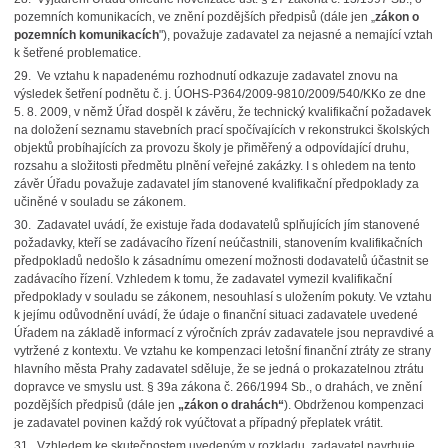
pozemních komunikacích, ve znění pozdějších předpisů (dále jen „
zákon o
pozemních komunikacích
"), považuje zadavatel za nejasné a nemající vztah
k šetřené problematice.
29. Ve vztahu k napadenému rozhodnutí odkazuje zadavatel znovu na
výsledek šetření podnětu č. j. ÚOHS-P364/2009-9810/2009/540/KKo ze dne
5. 8. 2009, v němž Úřad dospěl k závěru, že technický kvalifikační požadavek
na doložení seznamu stavebních prací spočívajících v rekonstrukci školských
objektů probíhajících za provozu školy je přiměřený a odpovídající druhu,
rozsahu a složitosti předmětu plnění veřejné zakázky. I s ohledem na tento
závěr Úřadu považuje zadavatel jím stanovené kvalifikační předpoklady za
učiněné v souladu se zákonem.
30. Zadavatel uvádí, že existuje řada dodavatelů splňujících jím stanovené
požadavky, kteří se zadávacího řízení neúčastnili, stanovením kvalifikačních
předpokladů nedošlo k zásadnímu omezení možnosti dodavatelů účastnit se
zadávacího řízení. Vzhledem k tomu, že zadavatel vymezil kvalifikační
předpoklady v souladu se zákonem, nesouhlasí s uložením pokuty. Ve vztahu
k jejímu odůvodnění uvádí, že údaje o finanční situaci zadavatele uvedené
Úřadem na základě informací z výročních zpráv zadavatele jsou nepravdivé a
vytržené z kontextu. Ve vztahu ke kompenzaci letošní finanční ztráty ze strany
hlavního města Prahy zadavatel sděluje, že se jedná o prokazatelnou ztrátu
dopravce ve smyslu ust. § 39a zákona č. 266/1994 Sb., o drahách, ve znění
pozdějších předpisů (dále jen
„zákon o drahách“
). Obdrženou kompenzaci
je zadavatel povinen každý rok vyúčtovat a případný přeplatek vrátit.
31. Vzhledem ke skutečnostem uvedeným v rozkladu, zadavatel navrhuje,