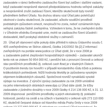
zadavatele v rámci šetřeného zadávacího řízení byl zatížen i dalšími vadami,
když zadavatel nesprávně stanovil předpokládanou hodnotu veřejné zakázky
a neoprávněně zrušil zadávací řízení, kteréžto skutečnosti byly rovněž
předmětem šetření Úřadu. Na druhou stranu vzal Úřad jako polehčující
okolnost v úvahu skutečnost, že zadavatel, ačkoliv soutěžní prostředí
podstatným způsobem omezil, nevyloučil ho zcela, neboť oznámením byla
veřejná zakázka řádně zveřejněna. Vzhledem k tomu, že ke zveřejnění došlo
i v Úředním věstníku Evropské unie, mohli se zadávacího řízení účastnit i
dodavatelé, kteří poskytují obdobné služby v zahraničí.
20. Úřad při stanovení výše pokuty dále přihlédl k nálezu Ústavního soudu č.
405 uveřejněnému ve Sbírce zákonů, částka 142/2002 Sb.[2] Z informací
zveřejněných na portále www.justice.cz Úřad zjistil, že v roce 2008 je
u zadavatele patrné zlepšování hospodářských výsledků – zadavatel ukončil
tento rok se ziskem 50 954 000 Kč, i peněžní tok z provozní činnosti a celkový
stav peněžních prostředků (tj. celkové
cash flow
) je v kladných číslech.
O pozitivním trendu lze hovořit i v případě konstantního růstu tržeb a poklesu
krátkodobých pohledávek. Nižší hodnota likvidity je způsobena vysokým
objemem krátkodobých závazků. Společnost rovněž vynakládá vysoké
výdaje na investice. Z výroční zprávy zadavatele za rok 2009 umístěné
na jeho internetových stránkách www.dpp.cz Úřad dále zjistil, že tržby
zadavatele z jízdného dosáhly v roce 2009 částky 4 214 136 000 Kč, k 31. 12.
2009 disponoval peněžními prostředky a jejich ekvivalenty (tj. pokladní
hotovostí, penězi na cestě a na účtech v bankách) v celkové výši 273 110 000
Kč, skutečně čerpané dotace od hlavního města Prahy činily v roce 2009