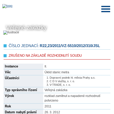
Veřejné zakázky
ČÍSLO JEDNACÍ:
R22,23/2011/VZ-5510/2012/310/JSL
ZRUŠENO NA ZÁKLADĚ ROZHODNUTÍ SOUDU
Instance
II.
Věc
Úklid stanic metra
Účastníci
Dopravní podnik hl. města Prahy a.s.
C D V služby, s. r. o.
V-TRADE, s. r. o.
Typ správního řízení
Veřejná zakázka
Výrok
rozklad zamítnut a napadené rozhodnutí
potvrzeno
Rok
2011
Datum nabytí právní
26. 3. 2012