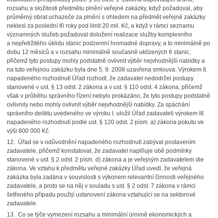
rozsahu a složitosti předmětu plnění veřejné zakázky, když požadoval, aby
průměrný obrat uchazeče za plnění s ohledem na předmět veřejné zakázky
neklesl za poslední tři roky pod limit 20 mil. Kč, a když v rámci seznamu
významných služeb požadoval doložení realizace služby komplexního
a nepřetržitého úklidu stanic podzemní hromadné dopravy, a to minimálně po
dobu 12 měsíců a v rozsahu minimálně současně uklízených 6 stanic,
přičemž tyto postupy mohly podstatně ovlivnit výběr nejvhodnější nabídky a
na tuto veřejnou zakázku byla dne 5. 9. 2008 uzavřena smlouva. Výrokem II.
napadeného rozhodnutí Úřad rozhodl, že zadavatel nedodržel postupy
stanovené v ust. § 13 odst. 2 zákona a v ust. § 110 odst. 4 zákona, přičemž
však v průběhu správního řízení nebylo prokázáno, že tyto postupy podstatně
ovlivnily nebo mohly ovlivnit výběr nejvhodnější nabídky. Za spáchání
správního deliktu uvedeného ve výroku I. uložil Úřad zadavateli výrokem III.
napadeného rozhodnutí podle ust. § 120 odst. 2 písm. a) zákona pokutu ve
výši 800 000 Kč.
12. Úřad se v odůvodnění napadeného rozhodnutí zabýval postavením
zadavatele, přičemž konstatoval, že zadavatel naplňuje obě podmínky
stanovené v ust. § 2 odst. 2 písm. d) zákona a je veřejným zadavatelem dle
zákona. Ve vztahu k předmětu veřejné zakázky Úřad uvedl, že veřejná
zakázka byla zadána v souvislosti s výkonem relevantní činnosti veřejného
zadavatele, a proto se na něj v souladu s ust. § 2 odst. 7 zákona v rámci
šetřeného případu použijí ustanovení zákona vztahující se na sektorové
zadavatele.
13. Co se týče vymezení rozsahu a minimální úrovně ekonomických a