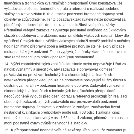
finančních a technických kvalifikačních předpokladů Úřad konstatoval, že
vyžadovat doložení průměrného obratu a referenci o realizaci obdobné
služby pouze ve vztahu k úklidu stanic podzemní hromadné dopravy není
objektivně zdůvodnitelné. Tento požadavek zadavatele nelze považovat za
přiměřený a odpovídající druhu, rozsahu a složitosti veřejné zakázky.
Předmětná veřejná zakázka nevykazuje podstatné odlišnosti od úklidových
služeb s obdobným charakterem, např. při úklidu vlakových nádraží, který dle
vyjádření Českých drah u větších vlakových nádraží rovněž probíhá v nočních
hodinách mimo přepravní dobu a některé prostory se stejně jako v případě
metra nacházejí v podzemí. Z toho vyplývá, že nároky kladené na zdravotní
stav zaměstnanců pro práci v podzemí jsou srovnatelné.
14. Výčet charakteristických znaků úklidu stanic metra nepovažuje Úřad za
natolik významný a specifický, aby zadavatele opravňoval k omezení
požadavků na prokázání technických a ekonomických a finančních
kvalifikačních předpokladů pouze na dodavatele poskytující služby úklidu a
odstraňování graffiti v podzemní hromadné dopravě. Zadavatel vymezením
ekonomických a finančních a technických kvalifikačních předpokladů
neodůvodněně vyloučil předložení obratu a referencí prokazujících realizaci
obdobných zakázek u jiných zadavatelů než provozovatelů podzemní
hromadné dopravy. Zadavatel v oznámení o zahájení zadávacího řízení
nestanovil kvalifikační předpoklady podle ust. § 63 odst. 1 zákona, čímž
nedodržel postup stanovený v ust. § 63 odst. 4 zákona, přičemž tento postup
mohl podstatně ovlivnit výběr nejvhodnější nabídky.
15. K předpokládané hodnotě veřejné zakázky Úřad uvedl, že zadavatel je