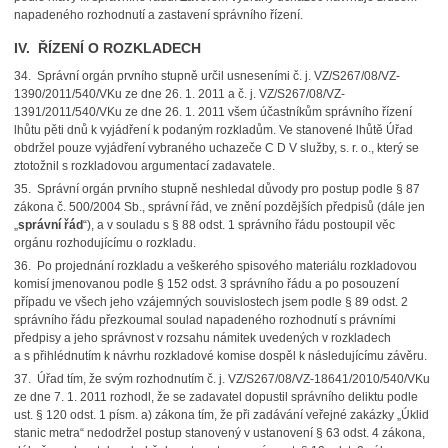
napadeného rozhodnutí a zastavení správního řízení.
IV. ŘÍZENÍ O ROZKLADECH
34. Správní orgán prvního stupně určil usneseními č. j. VZ/S267/08/VZ-
1390/2011/540/VKu ze dne 26. 1. 2011 a č. j. VZ/S267/08/VZ-
1391/2011/540/VKu ze dne 26. 1. 2011 všem účastníkům správního řízení
lhůtu pěti dnů k vyjádření k podaným rozkladům. Ve stanovené lhůtě Úřad
obdržel pouze vyjádření vybraného uchazeče C D V služby, s. r. o., který se
ztotožnil s rozkladovou argumentací zadavatele.
35. Správní orgán prvního stupně neshledal důvody pro postup podle § 87
zákona č. 500/2004 Sb., správní řád, ve znění pozdějších předpisů (dále jen
„
správní řád
“), a v souladu s § 88 odst. 1 správního řádu postoupil věc
orgánu rozhodujícímu o rozkladu.
36. Po projednání rozkladu a veškerého spisového materiálu rozkladovou
komisí jmenovanou podle § 152 odst. 3 správního řádu a po posouzení
případu ve všech jeho vzájemných souvislostech jsem podle § 89 odst. 2
správního řádu přezkoumal soulad napadeného rozhodnutí s právními
předpisy a jeho správnost v rozsahu námitek uvedených v rozkladech
a s přihlédnutím k návrhu rozkladové komise dospěl k následujícímu závěru.
37. Úřad tím, že svým rozhodnutím č. j. VZ/S267/08/VZ-18641/2010/540/VKu
ze dne 7. 1. 2011 rozhodl, že se zadavatel dopustil správního deliktu podle
ust. § 120 odst. 1 písm. a) zákona tím, že při zadávání veřejné zakázky „Úklid
stanic metra“ nedodržel postup stanovený v ustanovení § 63 odst. 4 zákona,