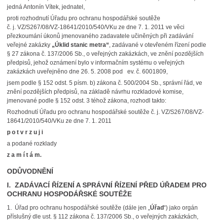
jedná Antonín Vítek, jednatel,
proti rozhodnutí Úřadu pro ochranu hospodářské soutěže
č. j. VZ/S267/08/VZ-18641/2010/540/VKu ze dne 7. 1. 2011 ve věci
přezkoumání úkonů jmenovaného zadavatele učiněných při zadávání
veřejné zakázky
„Úklid stanic metra“
, zadávané v otevřeném řízení podle
§ 27 zákona č. 137/2006 Sb., o veřejných zakázkách, ve znění pozdějších
předpisů, jehož oznámení bylo v informačním systému o veřejných
zakázkách uveřejněno dne 26. 5. 2008 pod ev. č. 6001809,
jsem podle § 152 odst. 5 písm. b) zákona č. 500/2004 Sb., správní řád, ve
znění pozdějších předpisů, na základě návrhu rozkladové komise,
jmenované podle § 152 odst. 3 téhož zákona, rozhodl takto:
Rozhodnutí Úřadu pro ochranu hospodářské soutěže č. j. VZ/S267/08/VZ-
18641/2010/540/VKu ze dne 7. 1. 2011
p o t v r z u j i
a podané rozklady
z a m í t á m.
ODŮVODNĚNÍ
I. ZADÁVACÍ ŘÍZENÍ A SPRÁVNÍ ŘÍZENÍ PŘED ÚŘADEM PRO
OCHRANU HOSPODÁŘSKÉ SOUTĚŽE
1. Úřad pro ochranu hospodářské soutěže (dále jen „
Úřad
“) jako orgán
příslušný dle ust. § 112 zákona č. 137/2006 Sb., o veřejných zakázkách,