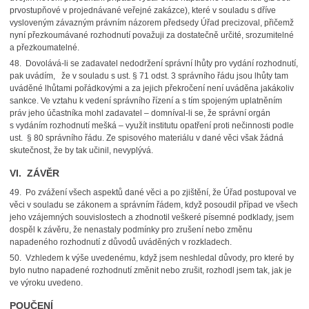
prvostupňové v projednávané veřejné zakázce), které v souladu s dříve
vysloveným závazným právním názorem předsedy Úřad precizoval, přičemž
nyní přezkoumávané rozhodnutí považuji za dostatečně určité, srozumitelné
a přezkoumatelné.
48. Dovolává-li se zadavatel nedodržení správní lhůty pro vydání rozhodnutí,
pak uvádím, že v souladu s ust. § 71 odst. 3 správního řádu jsou lhůty tam
uváděné lhůtami pořádkovými a za jejich překročení není uváděna jakákoliv
sankce. Ve vztahu k vedení správního řízení a s tím spojeným uplatněním
práv jeho účastníka mohl zadavatel – domníval-li se, že správní orgán
s vydáním rozhodnutí mešká ­– využít institutu opatření proti nečinnosti podle
ust. § 80 správního řádu. Ze spisového materiálu v dané věci však žádná
skutečnost, že by tak učinil, nevyplývá.
VI. ZÁVĚR
49. Po zvážení všech aspektů dané věci a po zjištění, že Úřad postupoval ve
věci v souladu se zákonem a správním řádem, když posoudil případ ve všech
jeho vzájemných souvislostech a zhodnotil veškeré písemné podklady, jsem
dospěl k závěru, že nenastaly podmínky pro zrušení nebo změnu
napadeného rozhodnutí z důvodů uváděných v rozkladech.
50. Vzhledem k výše uvedenému, když jsem neshledal důvody, pro které by
bylo nutno napadené rozhodnutí změnit nebo zrušit, rozhodl jsem tak, jak je
ve výroku uvedeno.
POUČENÍ