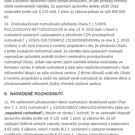
však v průběhu správního řízení nebylo prokázáno, že tyto postupy ovlivnily
výběr nejvhodnější nabídky. Za spáchání správního deliktu uložil Úřad
zadavateli podle ust. § 120 odst. 2 písm. a) zákona pokutu ve výši 800 000
Kč.
10. Druhostupňovým rozhodnutím předsedy Úřadu č. j. UOHS-
R10,11/2010/VZ-9077/2010/310/JSl ze dne 13. 9. 2010 bylo v řízení o
rozkladech podaných zadavatelem a sdružením CDV prvostupňové
rozhodnutí č. j. ÚOHS-S267/2008/VZ-13118/2009/540/VKu ze dne 8. 1. 2010
zrušeno a věc byla vrácena k novému projednání s tím, že předseda Úřadu
v tomto zrušujícím rozhodnutí uvedl, že námitky obou podaných rozkladů
nepovažuje způsobilé podnítit zrušení uvedeného prvostupňového
rozhodnutí Úřadu, avšak nad rámec jejich námitek shledal nedostatky ve
formulaci výroku II. tohoto rozhodnutí a dále jeho nepřezkoumatelnost v části
odůvodnění týkající se výše uložené sankce. Z těchto důvodů vrátil věc Úřadu
k novému projednání a uložil mu opravit výrok rozhodnutí do zákonné dikce a
přezkoumatelně odůvodnit závěry ohledně uložené sankce.
II. NAPADENÉ ROZHODNUTÍ
11. Po opětovném přezkoumání všech rozhodných skutečností vydal Úřad
dne 7. 1. 2011 rozhodnutí č. j. VZ/S267/08/VZ-18641/2010/540/VKu (dále jen
„
napadené rozhodnutí
“), kterým ve výroku I. rozhodl, že se zadavatel dopustil
správního deliktu podle ust. § 120 odst. 1 písm. a) zákona tím, že při
zadávání šetřené veřejné zakázky nedodržel postup stanovený v ustanovení
§ 63 odst. 4 zákona, neboť v bodu III.2.2. oznámení o zakázce nestanovil
kvalifikační předpoklady podle § 63 odst. 1 zákona odpovídající druhu,