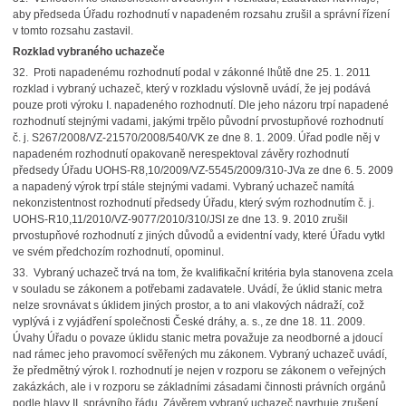
aby předseda Úřadu rozhodnutí v napadeném rozsahu zrušil a správní řízení
v tomto rozsahu zastavil.
Rozklad vybraného uchazeče
32. Proti napadenému rozhodnutí podal v zákonné lhůtě dne 25. 1. 2011
rozklad i vybraný uchazeč, který v rozkladu výslovně uvádí, že jej podává
pouze proti výroku I. napadeného rozhodnutí. Dle jeho názoru trpí napadené
rozhodnutí stejnými vadami, jakými trpělo původní prvostupňové rozhodnutí
č. j. S267/2008/VZ-21570/2008/540/VK ze dne 8. 1. 2009. Úřad podle něj v
napadeném rozhodnutí opakovaně nerespektoval závěry rozhodnutí
předsedy Úřadu UOHS-R8,10/2009/VZ-5545/2009/310-JVa ze dne 6. 5. 2009
a napadený výrok trpí stále stejnými vadami. Vybraný uchazeč namítá
nekonzistentnost rozhodnutí předsedy Úřadu, který svým rozhodnutím č. j.
UOHS-R10,11/2010/VZ-9077/2010/310/JSI ze dne 13. 9. 2010 zrušil
prvostupňové rozhodnutí z jiných důvodů a evidentní vady, které Úřadu vytkl
ve svém předchozím rozhodnutí, opominul.
33. Vybraný uchazeč trvá na tom, že kvalifikační kritéria byla stanovena zcela
v souladu se zákonem a potřebami zadavatele. Uvádí, že úklid stanic metra
nelze srovnávat s úklidem jiných prostor, a to ani vlakových nádraží, což
vyplývá i z vyjádření společnosti České dráhy, а. s., ze dne 18. 11. 2009.
Úvahy Úřadu o povaze úklidu stanic metra považuje za neodborné a jdoucí
nad rámec jeho pravomocí svěřených mu zákonem. Vybraný uchazeč uvádí,
že předmětný výrok I. rozhodnutí je nejen v rozporu se zákonem o veřejných
zakázkách, ale i v rozporu se základními zásadami činnosti právních orgánů
podle hlavy II. správního řádu. Závěrem vybraný uchazeč navrhuje zrušení