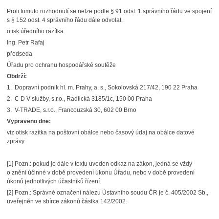
Proti tomuto rozhodnutí se nelze podle § 91 odst. 1 správního řádu ve spojení
s § 152 odst. 4 správního řádu dále odvolat.
otisk úředního razítka
Ing. Petr Rafaj
předseda
Úřadu pro ochranu hospodářské soutěže
Obdrží:
1. Dopravní podnik hl. m. Prahy, a. s., Sokolovská 217/42, 190 22 Praha
2. C D V služby, s.r.o., Radlická 3185/1c, 150 00 Praha
3. V-TRADE, s.r.o., Francouzská 30, 602 00 Brno
Vypraveno dne:
viz otisk razítka na poštovní obálce nebo časový údaj na obálce datové
zprávy
[1] Pozn.: pokud je dále v textu uveden odkaz na zákon, jedná se vždy
o znění účinné v době provedení úkonu Úřadu, nebo v době provedení
úkonů jednotlivých účastníků řízení.
[2] Pozn.: Správné označení nálezu Ústavního soudu ČR je č. 405/2002 Sb.,
uveřejněn ve sbírce zákonů částka 142/2002.