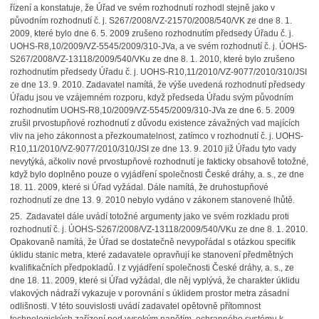
řízení a konstatuje, že Úřad ve svém rozhodnutí rozhodl stejně jako v
původním rozhodnutí č. j. S267/2008/VZ-21570/2008/540/VK ze dne 8. 1.
2009, které bylo dne 6. 5. 2009 zrušeno rozhodnutím předsedy Úřadu č. j.
UOHS-R8,10/2009/VZ-5545/2009/310-JVa, a ve svém rozhodnutí č. j. ÚOHS-
S267/2008/VZ-13118/2009/540/VKu ze dne 8. 1. 2010, které bylo zrušeno
rozhodnutím předsedy Úřadu č. j. UOHS-R10,11/2010/VZ-9077/2010/310/JSI
ze dne 13. 9. 2010. Zadavatel namítá, že výše uvedená rozhodnutí předsedy
Úřadu jsou ve vzájemném rozporu, když předseda Úřadu svým původním
rozhodnutím UOHS-R8,10/2009/VZ-5545/2009/310-JVa ze dne 6. 5. 2009
zrušil prvostupňové rozhodnutí z důvodu existence závažných vad majících
vliv na jeho zákonnost a přezkoumatelnost, zatímco v rozhodnutí č. j. UOHS-
R10,11/2010/VZ-9077/2010/310/JSI ze dne 13. 9. 2010 již Úřadu tyto vady
nevytýká, ačkoliv nové prvostupňové rozhodnutí je fakticky obsahově totožné,
když bylo doplněno pouze o vyjádření společnosti České dráhy, a. s., ze dne
18. 11. 2009, které si Úřad vyžádal. Dále namítá, že druhostupňové
rozhodnutí ze dne 13. 9. 2010 nebylo vydáno v zákonem stanovené lhůtě.
25. Zadavatel dále uvádí totožné argumenty jako ve svém rozkladu proti
rozhodnutí č. j. ÚOHS-S267/2008/VZ-13118/2009/540/VKu ze dne 8. 1. 2010.
Opakovaně namítá, že Úřad se dostatečně nevypořádal s otázkou specifik
úklidu stanic metra, které zadavatele opravňují ke stanovení předmětných
kvalifikačních předpokladů. I z vyjádření společnosti České dráhy, a. s., ze
dne 18. 11. 2009, které si Úřad vyžádal, dle něj vyplývá, že charakter úklidu
vlakových nádraží vykazuje v porovnání s úklidem prostor metra zásadní
odlišnosti. V této souvislosti uvádí zadavatel opětovně přítomnost