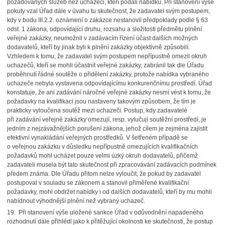
požadovaných služeb než uchazeči, kteří podali nabídku. Při stanovení výše
pokuty vzal Úřad dále v úvahu tu skutečnost, že zadavatel svým postupem,
kdy v bodu III.2.2. oznámení o zakázce nestanovil předpoklady podle § 63
odst. 1 zákona, odpovídající druhu, rozsahu a složitosti předmětu plnění
veřejné zakázky, neumožnil v zadávacím řízení účast dalších možných
dodavatelů, kteří by jinak byli k plnění zakázky objektivně způsobilí.
Vzhledem k tomu, že zadavatel svým postupem nepřípustně omezil okruh
uchazečů, kteří se mohli účastnit veřejné zakázky, zabránil tak dle Úřadu
proběhnutí řádné soutěže o přidělení zakázky, protože nabídka vybraného
uchazeče nebyla vystavena odpovídajícímu konkurenčnímu prostředí. Úřad
konstatuje, že ani zadávání náročné veřejné zakázky nesmí vést k tomu, že
požadavky na kvalifikaci jsou nastaveny takovým způsobem, že tím je
prakticky vyloučena soutěž mezi uchazeči. Postup, kdy zadavatelé
při zadávání veřejné zakázky omezují, resp. vylučují soutěžní prostředí, je
jedním z nejzávažnějších porušení zákona, jehož cílem je zejména zajistit
efektivní vynakládání veřejných prostředků. V šetřeném případě se
o veřejnou zakázku v důsledku nepřípustně omezujících kvalifikačních
požadavků mohl ucházet pouze velmi úzký okruh dodavatelů, přičemž
zadavateli musela být tato skutečnost při zpracovávání zadávacích podmínek
předem známa. Dle Úřadu přitom nelze vyloučit, že pokud by zadavatel
postupoval v souladu se zákonem a stanovil přiměřené kvalifikační
požadavky, mohl obdržet nabídky i od dalších dodavatelů, kteří by mu mohli
nabídnout výhodnější plnění než vybraný uchazeč.
19. Při stanovení výše uložené sankce Úřad v odůvodnění napadeného
rozhodnutí dále přihlédl jako k přitěžující okolnosti ke skutečnosti, že postup