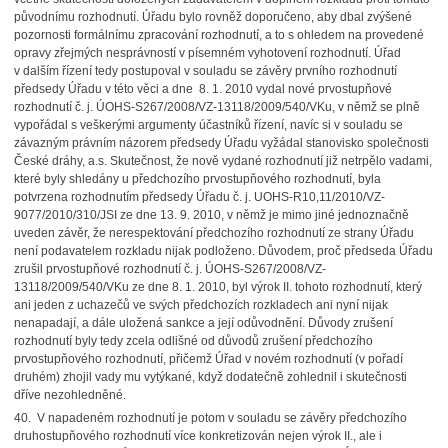
původnímu rozhodnutí. Úřadu bylo rovněž doporučeno, aby dbal zvýšené
pozornosti formálnímu zpracování rozhodnutí, a to s ohledem na provedené
opravy zřejmých nesprávností v písemném vyhotovení rozhodnutí. Úřad
v dalším řízení tedy postupoval v souladu se závěry prvního rozhodnutí
předsedy Úřadu v této věci a dne 8. 1. 2010 vydal nové prvostupňové
rozhodnutí č. j. ÚOHS-S267/2008/VZ-13118/2009/540/VKu, v němž se plně
vypořádal s veškerými argumenty účastníků řízení, navíc si v souladu se
závazným právním názorem předsedy Úřadu vyžádal stanovisko společnosti
České dráhy, a.s. Skutečnost, že nově vydané rozhodnutí již netrpělo vadami,
které byly shledány u předchozího prvostupňového rozhodnutí, byla
potvrzena rozhodnutím předsedy Úřadu č. j. UOHS-R10,11/2010/VZ-
9077/2010/310/JSI ze dne 13. 9. 2010, v němž je mimo jiné jednoznačně
uveden závěr, že nerespektování předchozího rozhodnutí ze strany Úřadu
není podavatelem rozkladu nijak podloženo. Důvodem, proč předseda Úřadu
zrušil prvostupňové rozhodnutí č. j. ÚOHS-S267/2008/VZ-
13118/2009/540/VKu ze dne 8. 1. 2010, byl výrok II. tohoto rozhodnutí, který
ani jeden z uchazečů ve svých předchozích rozkladech ani nyní nijak
nenapadají, a dále uložená sankce a její odůvodnění. Důvody zrušení
rozhodnutí byly tedy zcela odlišné od důvodů zrušení předchozího
prvostupňového rozhodnutí, přičemž Úřad v novém rozhodnutí (v pořadí
druhém) zhojil vady mu vytýkané, když dodatečně zohlednil i skutečnosti
dříve nezohledněné.
40. V napadeném rozhodnutí je potom v souladu se závěry předchozího
druhostupňového rozhodnutí více konkretizován nejen výrok II., ale i