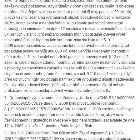
zákona, odpovídající druhu, rozsahu a složitosti předmětu plnění veřejné
zakázky, když požadoval, aby průměrný obrat uchazeče za plnění s ohledem
na předmět veřejné zakázky neklesl za poslední tři roky pod limit 20 mil. Kč,
a když v rámci seznamu významných služeb požadoval doložení realizace
služby komplexního a nepřetržitého úklidu stanic podzemní hromadné
dopravy, a to minimálně po dobu 12 měsíců a v rozsahu minimálně současně
uklízených 6 stanic, přičemž tyto postupy mohly podstatně ovlivnit výběr
nejvhodnější nabídky a na tuto veřejnou zakázku byla dne 5. 9.
2008 uzavřena smlouva. Za spáchání tohoto správního deliktu uložil Úřad
zadavateli pokutu ve výši 800 000 Kč. Úřad ve výše uvedeném rozhodnutí
dále rozhodl, že zadavatel nedodržel postup stanovený v ust. § 13 odst. 2
zákona, když předpokládanou hodnotu veřejné zakázky nestanovil v souladu
s pravidly stanovenými v zákoně a na základě údajů a informací o zakázkách
stejného či podobného předmětu plnění, a v ust. § 110 odst. 4 zákona, když
před uplynutím lhůty pro podání námitek proti vyloučení z účasti v zadávacím
řízení zrušil zadávací řízení, přičemž v průběhu správního řízení nebylo
prokázáno, že tento postup ovlivnil výběr nejvhodnější nabídky.
7. Druhostupňovým rozhodnutím předsedy Úřadu č. j. UOHS-R8,10/2009/VZ-
5545/2009/310-JVa ze dne 6. 5. 2009 bylo prvostupňové rozhodnutí
č. j. S267/2008/VZ-21570/2008/540/VK ze dne 8. 1. 2009 zrušeno a věc byla
vrácena k novému projednání s tím, že Úřadu bylo uloženo, aby v novém
řízení zohlednil i skutečnosti uvedené v doplnění rozkladu zadavatele ze dne
17. 4. 2009, a to včetně obsahu předložených příloh.
8. Dne 9. 6. 2009 oznámil Úřad účastníkům řízení dopisem č. j. ÚOHS-
S267/2008/VZ-7272/2009/540/VKu, že ve správním řízení vedeném pod sp.