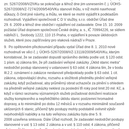
zn. S267/2008/VZ/VKu se pokračuje a téhož dne jim usnesením č. j. ÚOHS-
S267/2008/VZ-7274/2009/540/VKu stanovil lhůtu, v níž mohli navrhovat
důkazy, či činit jiné návrhy, a lhůtu, ve které se mohli vyjádřit k podkladům
rozhodnutí. Vyjádření společnosti C D V služby, s.r.o. obdržel Úřad dne
29. 6. 2009 a téhož dne obdržel i vyjádření od zadavatele. Dne 15. 10. 2009
požádal Úřad dopisem společnost České dráhy, a. s., IČ 70994226, se sídlem
nábřeží L. Svobody 1222, 110 15 Praha, o vyjádření k povaze úklidových
služeb, které jsou zajišťovány pro vlaková nádraží v Praze.
9. Po opětovném přezkoumání případu vydal Úřad dne 8. 1. 2010 nové
rozhodnutí ve věci č. j. ÚOHS-S267/2008/VZ-13118/2009/540/VKu, kterým
konstatoval, že se zadavatel dopustil správního deliktu podle ust. § 120 odst.
1 písm. a) zákona tím, že při zadávání veřejné zakázky „Úklid stanic metra“
nedodržel postup stanovený v ustanovení § 63 odst. 4 zákona tím, že v bodu
III.2.2. oznámení o zakázce nestanovil předpoklady podle § 63 odst. 1 cit.
zákona, odpovídající druhu, rozsahu a složitosti předmětu plnění veřejné
zakázky, když požadoval, aby průměrný obrat uchazeče za plnění s ohledem
na předmět veřejné zakázky neklesl za poslední tři roky pod limit 20 mil. Kč, a
když v rámci seznamu významných služeb požadoval doložení realizace
služby komplexního a nepřetržitého úklidu stanic podzemní hromadné
dopravy, a to minimálně po dobu 12 měsíců a v rozsahu minimálně současně
uklízených 6 stanic, přičemž tyto postupy mohly podstatně ovlivnit výběr
nejvhodnější nabídky a na tuto veřejnou zakázku byla dne 5. 9.
2008 uzavřena smlouva. Dále Úřad rozhodl, že zadavatel nedodržel postupy
stanovené v ust. § 13 odst. 2 zákona a v ust. § 110 odst. 4 zákona, přičemž