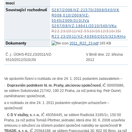
moci
Související rozhodnutí
S267/2008/VZ-21570/2008/540/VK
R008,010/2009/VZ-
5545/2009/310/JVa
S267/08/VZ-18641/2010/540/VKu
R22,23/2011/VZ-5510/2012/310/JSl
R22,23/2011/VZ-40390/2015/323/KHo
Dokumenty
2011_R22_23.pdf
165 KB
Č. j.: ÚOHS-R22,23/2011/VZ-
V Brně dne: 22. března
5510/2012/310/JSl
2012
Ve správním řízení o rozkladu ze dne 24. 1. 2011 podaném zadavatelem –
·
Dopravním podnikem hl. m. Prahy, akciovou společností
, IČ 00005886,
se sídlem Sokolovská 217/42, 190 22 Praha, za niž jedná Ing. Petr Oumrt,
zaměstnanec společnosti,
a o rozkladu ze dne 24. 1. 2011 podaném vybraným uchazečem –
společností
·
C D V služby, s. r. o.
, IČ 49356445, se sídlem Radlická 3185/1c, 150 00
Praha, za niž jedná Tomáš Pfortner, jednatel, která dne 30. 6. 2008 uzavřela
smlouvu o sdružení za účelem podání společné nabídky se společností
V-
TRADE, s. r. o.
, IČ 25564188, se sídlem Francouzská 30, 602 00 Brno, za niž