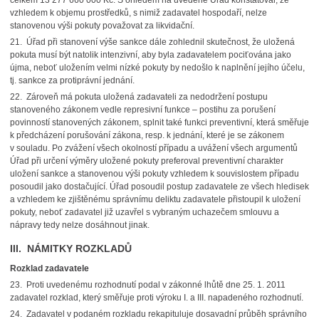
celkem 13 277 660 000 Kč. S ohledem na uvedené Úřad konstatoval, že
vzhledem k objemu prostředků, s nimiž zadavatel hospodaří, nelze
stanovenou výši pokuty považovat za likvidační.
21. Úřad při stanovení výše sankce dále zohlednil skutečnost, že uložená
pokuta musí být natolik intenzivní, aby byla zadavatelem pociťována jako
újma, neboť uložením velmi nízké pokuty by nedošlo k naplnění jejího účelu,
tj. sankce za protiprávní jednání.
22. Zároveň má pokuta uložená zadavateli za nedodržení postupu
stanoveného zákonem vedle represivní funkce – postihu za porušení
povinností stanovených zákonem, splnit také funkci preventivní, která směřuje
k předcházení porušování zákona, resp. k jednání, které je se zákonem
v souladu. Po zvážení všech okolností případu a uvážení všech argumentů
Úřad při určení výměry uložené pokuty preferoval preventivní charakter
uložení sankce a stanovenou výši pokuty vzhledem k souvislostem případu
posoudil jako dostačující. Úřad posoudil postup zadavatele ze všech hledisek
a vzhledem ke zjištěnému správnímu deliktu zadavatele přistoupil k uložení
pokuty, neboť zadavatel již uzavřel s vybraným uchazečem smlouvu a
nápravy tedy nelze dosáhnout jinak.
III. NÁMITKY ROZKLADŮ
Rozklad zadavatele
23. Proti uvedenému rozhodnutí podal v zákonné lhůtě dne 25. 1. 2011
zadavatel rozklad, který směřuje proti výroku I. a III. napadeného rozhodnutí.
24. Zadavatel v podaném rozkladu rekapituluje dosavadní průběh správního