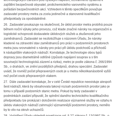
technologických zařízení pod vysokým napětím, ochranného systému k
zajištění bezpečnosti obyvatel, protichemického varovného systému a
pořádání bezpečnostních akcí. Vzhledem k těmto specifikům považuje
zadavatel prostory metra za zcela jedinečné a stanovené kvalifikační
předpoklady za opodstatněné.
26. Zadavatel poukazuje na skutečnost, že úklid prostor metra probíhá pouze
během noční výluky jeho provozu, což klade značné nároky na organizační a
logistické schopnosti dodavatele úklidových služeb a zkušenosti jeho
zaměstnanců. Zadavatel se neztotožňuje s názorem Úřadu, že nároky
kladené na zdravotní stav zaměstnanců pro práci v podzemních prostorech
metra jsou srovnatelné s nároky pro práci při úklidu podchodů a příchodů
k nástupištím vlakových nádraží. Konstatuje, že technologie obou typů
dopravy jsou diametrálně odlišné (způsob napájení souprav a s tím
související technologická zázemí a rizika), metro je podle zákona č. 266/1994
Sb., o drahách, ve znění pozdějších předpisů, drahou speciální. Zadavatel
uvádí, že rovněž počet přepravených osob je u metra několikanásobně vyšší
než počet osob přepravených vlakem.
27. Dále zadavatel konstatuje, že v celé České republice neexistuje alespoň
šest nádraží, která by obsahovala takový rozsah podzemních prostor jako je
tomu v případě podzemích stanic metra. Pokud by tedy zadavatel v
podmínkách zadání připustil, že splnění daného technického kvalifikačního
předpokladu lze prokázat i doložením realizace významné služby ve vztahu k
úklidu vlakových nádraží zahrnující významnější podzemní prostory, nemělo
by to vliv na okruh uchazečů.
28. Vyjádření Úřadu ohledně novelizace ust. § 27 zákona č. 13/1997 Sb., o