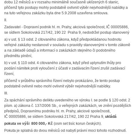
dobu 12 měsíců a v rozsahu minimálně současně uklízených 6 stanic,
přičemž tyto postupy mohly podstatně ovlivnit výběr nejvhodnější nabídky a
na tuto veřejnou zakázku byla dne 5.9.2008 uzavřena smlouva.
II.
Zadavatel - Dopravní podnik hl. m. Prahy, akciová společnost, IČ 00005886,
se sídlem Sokolovská 217/42, 190 22 Praha 9, nedodržel postup stanovený
a) v ust. § 13 odst. 2 citovaného zákona, když předpokládanou hodnotu
veřejné zakázky nestanovil v souladu s pravidly stanovenými v tomto zákoně
a na základě údajů a informací o zakázkách stejného či podobného
předmětu plnění,
b) v ust. § 110 odst. 4 citovaného zákona, když před uplynutím lhůty pro
podání námitek proti vyloučení z účasti v zadávacím řízení zrušil zadávací
řízení,
přičemž v průběhu správního řízení nebylo prokázáno, že tento postup
podstatně ovlivnil nebo mohl ovlivnit výběr nejvhodnější nabídky.
III.
Za spáchání správního deliktu uvedeného ve výroku I. se podle § 120 odst. 2
písm. a) zákona č. 137/2006 Sb., o veřejných zakázkách, ve znění pozdějších
předpisů, Dopravnímu podniku hl. m. Prahy, akciové společnosti,
IČ 00005886, se sídlem Sokolovská 217/42, 190 22 Praha 9,
ukládá
pokuta ve výši
800 000,- Kč
(osm set tisíc korun českých).
Pokuta je splatná do dvou měsíců od nabytí právní moci tohoto rozhodnutí.