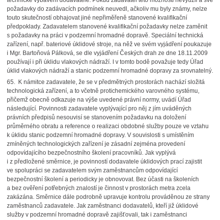
technické vybavení dodavatele. Pokud zadavatel této možnosti nevyužil a své
požadavky do zadávacích podmínek neuvedl, ačkoliv mu byly známy, nelze
touto skutečností obhajovat jiné nepřiměřeně stanovené kvalifikační
předpoklady. Zadavatelem stanovené kvalifikační požadavky nelze zaměnit
s požadavky na práci v podzemní hromadné dopravě. Speciální technická
zařízení, např. bateriové úklidové stroje, na něž ve svém vyjádření poukazuje
i Mgr. Bartoňová Pálková, se dle vyjádření Českých drah ze dne 18.11.2009
používají i při úklidu vlakových nádraží. I v tomto bodě považuje tedy Úřad
úklid vlakových nádraží a stanic podzemní hromadné dopravy za srovnatelný.
65. K námitce zadavatele, že se v předmětných prostorách nachází složitá
technologická zařízení, a to včetně protichemického varovného systému,
přičemž obecně odkazuje na výše uvedené právní normy, uvádí Úřad
následující. Povinnosti zadavatele vyplývající pro něj z jím uváděných
právních předpisů nesouvisí se stanovením požadavku na doložení
průměrného obratu a reference o realizaci obdobné služby pouze ve vztahu
k úklidu stanic podzemní hromadné dopravy. V souvislosti s umístěním
zmíněných technologických zařízení je zásadní zejména provedení
odpovídajícího bezpečnostního školení pracovníků. Jak vyplývá
i z předložené směrnice, je povinností dodavatele úklidových prací zajistit
ve spolupráci se zadavatelem svým zaměstnancům odpovídající
bezpečnostní školení a periodicky je obnovovat. Bez účasti na školeních
a bez ověření potřebných znalostí je činnost v prostorách metra zcela
zakázána. Směrnice dále podrobně upravuje kontrolu prováděnou ze strany
zaměstnanců zadavatele. Jak zaměstnanci dodavatelů, kteří již úklidové
služby v podzemní hromadné dopravě zajišťovali, tak i zaměstnanci