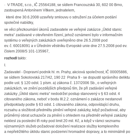
· V-TRADE, s.r.o., IČ 25564188, se sídlem Francouzská 30, 602 00 Brno,
zastoupená Antonínem Vítkem, jednatelem,
které dne 30.6.2008 uzavřely smlouvu o sdružení za účelem podání
společné nabídky,
ve věci přezkoumání úkonů zadavatele ve veřejné zakázce „Úklid stanic
metra“ zadávané v otevřeném řízení, jehož oznámení bylo v informačním
systému o veřejných zakázkách uveřejněno dne 26.5.2008 pod
ev. č. 60018091 a v Úředním věstníku Evropské unie dne 27.5.2008 pod ev.
číslem 2008/S 101-135967,
rozhodl
takto:
I.
Zadavatel - Dopravní podnik hl. m. Prahy, akciová společnost, IČ 00005886,
se sídlem Sokolovská 217/42, 190 22 Praha 9 - se dopustil správního deliktu
podle ust. § 120 odst. 1 písm. a) zákona č. 137/2006 Sb., o veřejných
zakázkách, ve znění pozdějších předpisů tím, že při zadávání veřejné
zakázky „Úklid stanic metra“ nedodržel postup stanovený v § 63 odst. 4
citovaného zákona, neboť v bodu III.2.2. oznámení o zakázce nestanovil
předpoklady podle § 63 odst. 1 citovaného zákona, odpovídající druhu,
rozsahu a složitosti předmětu plnění veřejné zakázky, když požadoval, aby
průměrný obrat uchazeče za plnění s ohledem na předmět veřejné zakázky
neklesl za poslední tři roky pod limit 20 mil. Kč, a když v rámci seznamu
významných služeb požadoval doložení realizace služby komplexního
a nepřetržitého úklidu stanic podzemní hromadné dopravy, a to minimálně po