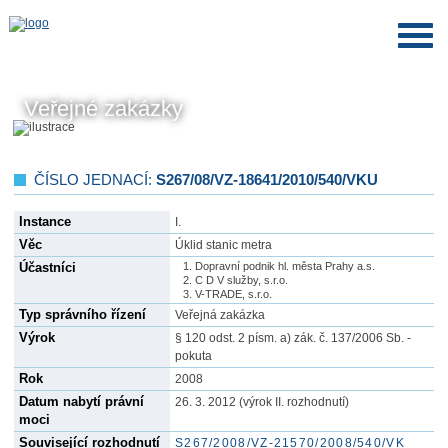
Veřejné zakázky
ČÍSLO JEDNACÍ:
S267/08/VZ-18641/2010/540/VKU
Instance
I.
Věc
Úklid stanic metra
Účastníci
Dopravní podnik hl. města Prahy a.s.
C D V služby, s.r.o.
V-TRADE, s.r.o.
Typ správního řízení
Veřejná zakázka
Výrok
§ 120 odst. 2 písm. a) zák. č. 137/2006 Sb. -
pokuta
Rok
2008
Datum nabytí právní
26. 3. 2012 (výrok II. rozhodnutí)
moci
Související rozhodnutí
S267/2008/VZ-21570/2008/540/VK