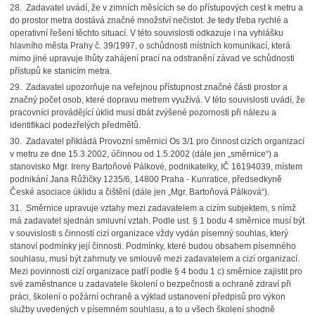
28. Zadavatel uvádí, že v zimních měsících se do přístupových cest k metru a
do prostor metra dostává značné množství nečistot. Je tedy třeba rychlé a
operativní řešení těchto situací. V této souvislosti odkazuje i na vyhlášku
hlavního města Prahy č. 39/1997, o schůdnosti místních komunikací, která
mimo jiné upravuje lhůty zahájení prací na odstranění závad ve schůdnosti
přístupů ke stanicím metra.
29. Zadavatel upozorňuje na veřejnou přístupnost značné části prostor a
značný počet osob, které dopravu metrem využívá. V této souvislosti uvádí, že
pracovníci provádějící úklid musí dbát zvýšené pozornosti při nálezu a
identifikaci podezřelých předmětů.
30. Zadavatel přikládá Provozní směrnici Os 3/1 pro činnost cizích organizací
v metru ze dne 15.3.2002, účinnou od 1.5.2002 (dále jen „směrnice“) a
stanovisko Mgr. Ireny Bartoňové Pálkové, podnikatelky, IČ 16194039, místem
podnikání Jana Růžičky 1235/6, 14800 Praha - Kunratice, předsedkyně
České asociace úklidu a čištění (dále jen „Mgr. Bartoňová Pálková“).
31. Směrnice upravuje vztahy mezi zadavatelem a cizím subjektem, s nímž
má zadavatel sjednán smluvní vztah. Podle ust. § 1 bodu 4 směrnice musí být
v souvislosti s činností cizí organizace vždy vydán písemný souhlas, který
stanoví podmínky její činnosti. Podmínky, které budou obsahem písemného
souhlasu, musí být zahrnuty ve smlouvě mezi zadavatelem a cizí organizací.
Mezi povinnosti cizí organizace patří podle § 4 bodu 1 c) směrnice zajistit pro
své zaměstnance u zadavatele školení o bezpečnosti a ochraně zdraví při
práci, školení o požární ochraně a výklad ustanovení předpisů pro výkon
služby uvedených v písemném souhlasu, a to u všech školení shodně