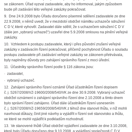
se zákonem. Úřad vyzval zadavatele, aby ho informoval, jakým způsobem
bude při zadávání této veřejné zakázky pokračovat.
9. Dne 24.9.2008 bylo Úřadu doručeno písemné sdělení zadavatele ze dne
22.9.2008, v němž uvedl, že v mezidobí obdržel námitku uchazeče sdružení
C D V, které vyhověl. Zadavatel dále sdělil, že s uchazečem sdružení C D V
(dále jen „vybraný uchazeč“) uzavřel dne 5.9.2008 smlouvu na plnění veřejné
zakázky.
10. Vzhledem k postupu zadavatele, který i přes původní zrušení veřejné
zakázky v zadávacím řízení pokračoval, přičemž pochybnost Úřadu o souladu
postupu zadavatele při zadávání veřejné zakázky se zákonem přetrvávala,
byly naplněny důvody pro zahájení správního řízení z moci úřední.
11. Účastníky správního řízení podle § 116 zákona jsou:
· zadavatel,
· vybraný uchazeč.
12. Zahájení správního řízení oznámil Úřad účastníkům řízení dopisem
č. j. S267/2008/VZ-19600/2008/540/VK ze dne 30.9.2008. Vybraný uchazeč
obdržel oznámení o zahájení správního řízení dne 2.10.2008 a tímto dnem
bylo správní řízení zahájeno. Úřad dále účastníkům řízení usnesením
č. j. S267/2008/VZ-19659/2008/540/VK z téhož dne stanovil lhůtu, v níž mohli
navrhovat důkazy, činit jiné návrhy a vyjádřit v řízení své stanovisko a lhůtu,
ve které se mohli vyjádřit k podkladům rozhodnutí.
13. Ve stanovené lhůtě Úřad obdržel vyjádření zadavatele ze dne 3.10.2008,
které bylo Úřadu doručeno dne 9.10.2008, a vyjádření společnosti C D V