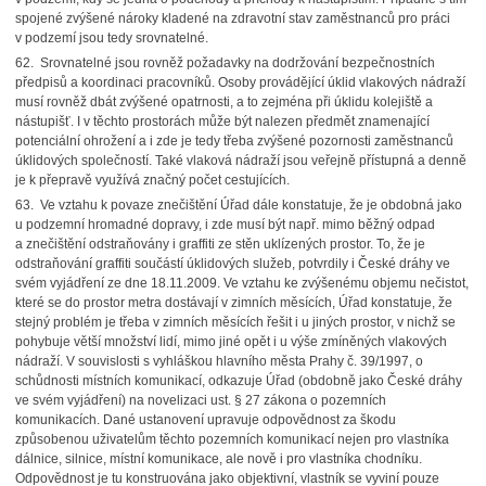
spojené zvýšené nároky kladené na zdravotní stav zaměstnanců pro práci
v podzemí jsou tedy srovnatelné.
62. Srovnatelné jsou rovněž požadavky na dodržování bezpečnostních
předpisů a koordinaci pracovníků. Osoby provádějící úklid vlakových nádraží
musí rovněž dbát zvýšené opatrnosti, a to zejména při úklidu kolejiště a
nástupišť. I v těchto prostorách může být nalezen předmět znamenající
potenciální ohrožení a i zde je tedy třeba zvýšené pozornosti zaměstnanců
úklidových společností. Také vlaková nádraží jsou veřejně přístupná a denně
je k přepravě využívá značný počet cestujících.
63. Ve vztahu k povaze znečištění Úřad dále konstatuje, že je obdobná jako
u podzemní hromadné dopravy, i zde musí být např. mimo běžný odpad
a znečištění odstraňovány i graffiti ze stěn uklízených prostor. To, že je
odstraňování graffiti součástí úklidových služeb, potvrdily i České dráhy ve
svém vyjádření ze dne 18.11.2009. Ve vztahu ke zvýšenému objemu nečistot,
které se do prostor metra dostávají v zimních měsících, Úřad konstatuje, že
stejný problém je třeba v zimních měsících řešit i u jiných prostor, v nichž se
pohybuje větší množství lidí, mimo jiné opět i u výše zmíněných vlakových
nádraží. V souvislosti s vyhláškou hlavního města Prahy č. 39/1997, o
schůdnosti místních komunikací, odkazuje Úřad (obdobně jako České dráhy
ve svém vyjádření) na novelizaci ust. § 27 zákona o pozemních
komunikacích. Dané ustanovení upravuje odpovědnost za škodu
způsobenou uživatelům těchto pozemních komunikací nejen pro vlastníka
dálnice, silnice, místní komunikace, ale nově i pro vlastníka chodníku.
Odpovědnost je tu konstruována jako objektivní, vlastník se vyviní pouze