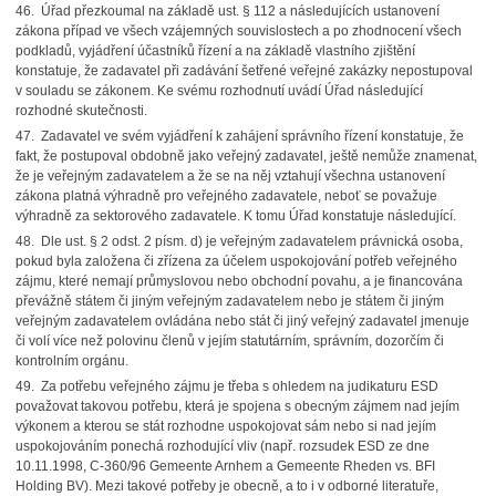
46. Úřad přezkoumal na základě ust. § 112 a následujících ustanovení
zákona případ ve všech vzájemných souvislostech a po zhodnocení všech
podkladů, vyjádření účastníků řízení a na základě vlastního zjištění
konstatuje, že zadavatel při zadávání šetřené veřejné zakázky nepostupoval
v souladu se zákonem. Ke svému rozhodnutí uvádí Úřad následující
rozhodné skutečnosti.
47. Zadavatel ve svém vyjádření k zahájení správního řízení konstatuje, že
fakt, že postupoval obdobně jako veřejný zadavatel, ještě nemůže znamenat,
že je veřejným zadavatelem a že se na něj vztahují všechna ustanovení
zákona platná výhradně pro veřejného zadavatele, neboť se považuje
výhradně za sektorového zadavatele. K tomu Úřad konstatuje následující.
48. Dle ust. § 2 odst. 2 písm. d) je veřejným zadavatelem právnická osoba,
pokud byla založena či zřízena za účelem uspokojování potřeb veřejného
zájmu, které nemají průmyslovou nebo obchodní povahu, a je financována
převážně státem či jiným veřejným zadavatelem nebo je státem či jiným
veřejným zadavatelem ovládána nebo stát či jiný veřejný zadavatel jmenuje
či volí více než polovinu členů v jejím statutárním, správním, dozorčím či
kontrolním orgánu.
49. Za potřebu veřejného zájmu je třeba s ohledem na judikaturu ESD
považovat takovou potřebu, která je spojena s obecným zájmem nad jejím
výkonem a kterou se stát rozhodne uspokojovat sám nebo si nad jejím
uspokojováním ponechá rozhodující vliv (např. rozsudek ESD ze dne
10.11.1998, C-360/96 Gemeente Arnhem a Gemeente Rheden vs. BFI
Holding BV). Mezi takové potřeby je obecně, a to i v odborné literatuře,