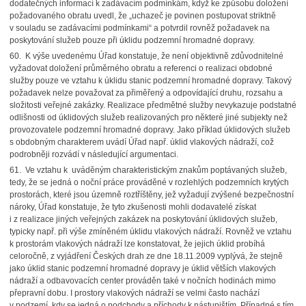
dodatečných informací k zadávacím podmínkám, když ke způsobu doložení
požadovaného obratu uvedl, že „uchazeč je povinen postupovat striktně
v souladu se zadávacími podmínkami“ a potvrdil rovněž požadavek na
poskytování služeb pouze při úklidu podzemní hromadné dopravy.
60. K výše uvedenému Úřad konstatuje, že není objektivně zdůvodnitelné
vyžadovat doložení průměrného obratu a referenci o realizaci obdobné
služby pouze ve vztahu k úklidu stanic podzemní hromadné dopravy. Takový
požadavek nelze považovat za přiměřený a odpovídající druhu, rozsahu a
složitosti veřejné zakázky. Realizace předmětné služby nevykazuje podstatné
odlišnosti od úklidových služeb realizovaných pro některé jiné subjekty než
provozovatele podzemní hromadné dopravy. Jako příklad úklidových služeb
s obdobným charakterem uvádí Úřad např. úklid vlakových nádraží, což
podrobněji rozvádí v následující argumentaci.
61. Ve vztahu k uváděným charakteristickým znakům poptávaných služeb,
tedy, že se jedná o noční práce prováděné v rozlehlých podzemních krytých
prostorách, které jsou územně roztříštěny, jež vyžadují zvýšené bezpečnostní
nároky, Úřad konstatuje, že tyto zkušenosti mohli dodavatelé získat
i z realizace jiných veřejných zakázek na poskytování úklidových služeb,
typicky např. při výše zmíněném úklidu vlakových nádraží. Rovněž ve vztahu
k prostorám vlakových nádraží lze konstatovat, že jejich úklid probíhá
celoročně, z vyjádření Českých drah ze dne 18.11.2009 vyplývá, že stejně
jako úklid stanic podzemní hromadné dopravy je úklid větších vlakových
nádraží a odbavovacích center prováděn také v nočních hodinách mimo
přepravní dobu. I prostory vlakových nádraží se velmi často nachází
v podzemí, kdy se jedná o podchody a příchody k nástupištím. Případné s tím