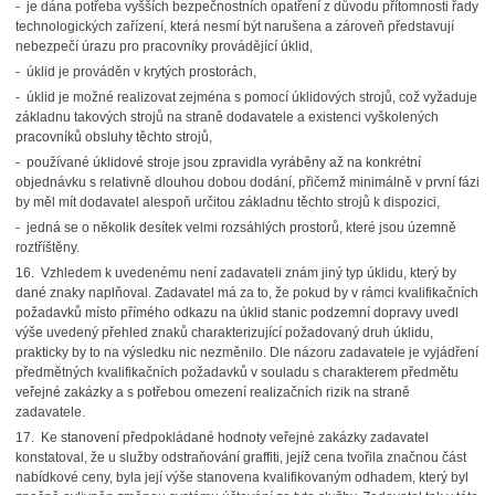
- je dána potřeba vyšších bezpečnostních opatření z důvodu přítomnosti řady
technologických zařízení, která nesmí být narušena a zároveň představují
nebezpečí úrazu pro pracovníky provádějící úklid,
- úklid je prováděn v krytých prostorách,
- úklid je možné realizovat zejména s pomocí úklidových strojů, což vyžaduje
základnu takových strojů na straně dodavatele a existenci vyškolených
pracovníků obsluhy těchto strojů,
- používané úklidové stroje jsou zpravidla vyráběny až na konkrétní
objednávku s relativně dlouhou dobou dodání, přičemž minimálně v první fázi
by měl mít dodavatel alespoň určitou základnu těchto strojů k dispozici,
- jedná se o několik desítek velmi rozsáhlých prostorů, které jsou územně
roztříštěny.
16. Vzhledem k uvedenému není zadavateli znám jiný typ úklidu, který by
dané znaky naplňoval. Zadavatel má za to, že pokud by v rámci kvalifikačních
požadavků místo přímého odkazu na úklid stanic podzemní dopravy uvedl
výše uvedený přehled znaků charakterizující požadovaný druh úklidu,
prakticky by to na výsledku nic nezměnilo. Dle názoru zadavatele je vyjádření
předmětných kvalifikačních požadavků v souladu s charakterem předmětu
veřejné zakázky a s potřebou omezení realizačních rizik na straně
zadavatele.
17. Ke stanovení předpokládané hodnoty veřejné zakázky zadavatel
konstatoval, že u služby odstraňování graffiti, jejíž cena tvořila značnou část
nabídkové ceny, byla její výše stanovena kvalifikovaným odhadem, který byl