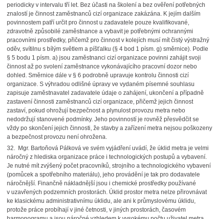
periodicky v intervalu tří let. Bez účasti na školení a bez ověření potřebných
znalostí je činnost zaměstnanců cizí organizace zakázána. K jejím dalším
povinnostem patří určit pro činnost u zadavatele pouze kvalifikované,
zdravotně způsobilé zaměstnance a vybavit je potřebnými ochrannými
pracovními prostředky, přičemž pro činnost v kolejích musí mít čistý výstražný
oděv, svítilnu s bílým světlem a píšťalku (§ 4 bod 1 písm. g) směrnice). Podle
§ 5 bodu 1 písm. a) jsou zaměstnanci cizí organizace povinni zahájit svoji
činnost až po svolení zaměstnance vykonávajícího pracovní dozor nebo
dohled. Směrnice dále v § 6 podrobně upravuje kontrolu činnosti cizí
organizace. S výhradou odlišné úpravy ve vydaném písemné souhlasu
zapisuje zaměstnavatel zadavatele údaje o zahájení, ukončení a případně
zastavení činnosti zaměstnanců cizí organizace, přičemž jejich činnost
zastaví, pokud ohrožují bezpečnost a plynulost provozu metra nebo
nedodržují stanovené podmínky. Jeho povinností je rovněž přesvědčit se
vždy po skončení jejich činnosti, že stavby a zařízení metra nejsou poškozeny
a bezpečnost provozu není ohrožena.
32. Mgr. Bartoňová Pálková ve svém vyjádření uvádí, že úklid metra je velmi
náročný z hlediska organizace práce i technologických postupů a vybavení.
Je nutné mít zvýšený počet pracovníků, strojního a technologického vybavení
(pomůcek a spotřebního materiálu), jeho provádění je tak pro dodavatele
náročnější. Finančně nákladnější jsou i chemické prostředky používané
v uzavřených podzemních prostorách. Úklid prostor metra nelze přirovnávat
ke klasickému administrativnímu úklidu, ale ani k průmyslovému úklidu,
protože práce probíhají v jiné četnosti, v jiných prostorách, časovém
harmonogramu a jsou náročné vzhledem k vysokému počtu uživatel metra.