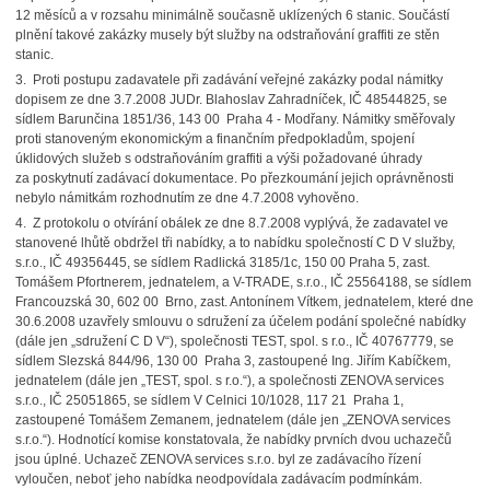
12 měsíců a v rozsahu minimálně současně uklízených 6 stanic. Součástí
plnění takové zakázky musely být služby na odstraňování graffiti ze stěn
stanic.
3. Proti postupu zadavatele při zadávání veřejné zakázky podal námitky
dopisem ze dne 3.7.2008 JUDr. Blahoslav Zahradníček, IČ 48544825, se
sídlem Barunčina 1851/36, 143 00 Praha 4 - Modřany. Námitky směřovaly
proti stanoveným ekonomickým a finančním předpokladům, spojení
úklidových služeb s odstraňováním graffiti a výši požadované úhrady
za poskytnutí zadávací dokumentace. Po přezkoumání jejich oprávněnosti
nebylo námitkám rozhodnutím ze dne 4.7.2008 vyhověno.
4. Z protokolu o otvírání obálek ze dne 8.7.2008 vyplývá, že zadavatel ve
stanovené lhůtě obdržel tři nabídky, a to nabídku společností C D V služby,
s.r.o., IČ 49356445, se sídlem Radlická 3185/1c, 150 00 Praha 5, zast.
Tomášem Pfortnerem, jednatelem, a V-TRADE, s.r.o., IČ 25564188, se sídlem
Francouzská 30, 602 00 Brno, zast. Antonínem Vítkem, jednatelem, které dne
30.6.2008 uzavřely smlouvu o sdružení za účelem podání společné nabídky
(dále jen „sdružení C D V“), společnosti TEST, spol. s r.o., IČ 40767779, se
sídlem Slezská 844/96, 130 00 Praha 3, zastoupené Ing. Jiřím Kabíčkem,
jednatelem (dále jen „TEST, spol. s r.o.“), a společnosti ZENOVA services
s.r.o., IČ 25051865, se sídlem V Celnici 10/1028, 117 21 Praha 1,
zastoupené Tomášem Zemanem, jednatelem (dále jen „ZENOVA services
s.r.o.“). Hodnotící komise konstatovala, že nabídky prvních dvou uchazečů
jsou úplné. Uchazeč ZENOVA services s.r.o. byl ze zadávacího řízení
vyloučen, neboť jeho nabídka neodpovídala zadávacím podmínkám.