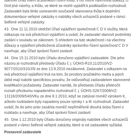
stanovil Úřad všem účastníkům řízení lhůtu, v níž mohli navrhovat důkazy, či
činit jiné návrhy, a lhůtu, ve které se mohli vyjádřit k podkladům rozhodnutí.
Zadavateli byla tímto usnesením současně stanovena lhůta k doplnění
dokumentace veřejné zakázky o nabídky všech uchazečů podané v rámci
šetřené veřejné zakázky.
43. Dne 11.11.2010 obdržel Úřad vyjádření společnosti C D V služby, která
odkazuje na svá předchozí vyjádření a uvádí, že zadavatel stanovil podmínky
zadání v souladu se zákonem. S ohledem na tuto skutečnost i na všechny
důkazy a vyjádření předložená účastníky správního řízení společnost C D V
navrhuje, aby Úřad správní řízení zastavil.
44. Dne 15.11.2010 bylo Úřadu doručeno vyjádření zadavatele. Dle jeho
názoru je rozhodnutí předsedy Úřadu č. j. ÚOHS-R10,11/2010/VZ-
9077/2010/310/JSl ze dne 13.9.2010 nezákonné. Zadavatel s odkazem na
svá předchozí vyjádření trvá na tom, že prostory pražského metra a jejich
úklid mají natolik specifickou povahu, že odůvodňují zadavatelem stanovené
kvalifikační požadavky. Zadavatel namítá, že předseda Úřadu překročil
rozsah přezkumu napadeného rozhodnutí č. j. ÚOHS-S267/2008/VZ-
13118/2009/540/VKu ze dne 8.1.2010, když se zabýval rovněž výrokem II.,
ačkoliv rozkladem byly napadeny pouze výroky I. a III. rozhodnutí. Zadavatel
uvádí, že do jeho práv zasáhla rovněž nepřiměřeně dlouhá doba řízení o
rozkladu a navrhuje, aby Úřad správní řízení zastavil.
45. Dne 1.12.2010 byly Úřadu doručeny originály nabídek všech uchazečů
podané v rámci šetřené veřejné zakázky, které si od zadavatele vyžádal.
Postavení zadavatele