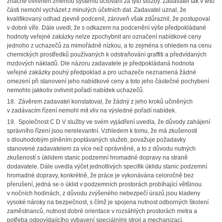
značně ovlivněn změnou systému účtování za tyto služby. Zadavatel tak v této
části nemohl vycházet z minulých účetních dat. Zadavatel uznal, že
kvalifikovaný odhad zjevně podcenil, zároveň však zdůraznil, že postupoval
v dobré víře. Dále uvedl, že s odkazem na podcenění výše předpokládané
hodnoty veřejné zakázky nelze zpochybnit ani označení nabídkové ceny
jednoho z uchazečů za mimořádně nízkou, a to zejména s ohledem na cenu
chemických prostředků používaných k odstraňování graffiti a předvídaných
mzdových nákladů. Dle názoru zadavatele je předpokládaná hodnota
veřejné zakázky pouhý předpoklad a pro uchazeče neznamená žádné
omezení při stanovení jeho nabídkové ceny a toto jeho částečné pochybení
nemohlo jakkoliv ovlivnit pořadí nabídek uchazečů.
18. Závěrem zadavatel konstatoval, že žádný z jeho kroků učiněných
v zadávacím řízení nemohl mít vliv na výsledné pořadí nabídek.
19. Společnost C D V služby ve svém vyjádření uvedla, že důvody zahájení
správního řízení jsou nerelevantní. Vzhledem k tomu, že má zkušenosti
s dlouhodobým plněním poptávaných služeb, považuje požadavky
stanovené zadavatelem za více než oprávněné, a to z důvodu nutných
zkušeností s úklidem stanic podzemní hromadné dopravy na straně
dodavatele. Dále uvedla výčet jednotlivých specifik úklidu stanic podzemní
hromadné dopravy, konkrétně, že práce je vykonávána celoročně bez
přerušení, jedná se o úklid v podzemních prostorách probíhající většinou
v nočních hodinách, z důvodu zvýšeného nebezpečí úrazů jsou kladeny
vysoké nároky na bezpečnost, s čímž je spojena nutnost odborných školení
zaměstnanců, nutnost dobré orientace v rozsáhlých prostorách metra a
potřeba odpovídajícího vybavení speciálními stroji a mechanizací.