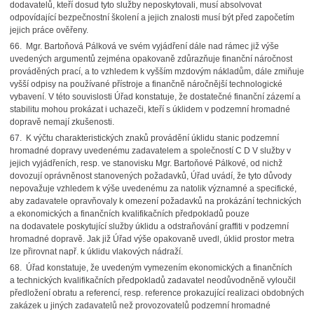
dodavatelů, kteří dosud tyto služby neposkytovali, musí absolvovat
odpovídající bezpečnostní školení a jejich znalosti musí být před započetím
jejich práce ověřeny.
66. Mgr. Bartoňová Pálková ve svém vyjádření dále nad rámec již výše
uvedených argumentů zejména opakovaně zdůrazňuje finanční náročnost
prováděných prací, a to vzhledem k vyšším mzdovým nákladům, dále zmiňuje
vyšší odpisy na používané přístroje a finančně náročnější technologické
vybavení. V této souvislosti Úřad konstatuje, že dostatečné finanční zázemí a
stabilitu mohou prokázat i uchazeči, kteří s úklidem v podzemní hromadné
dopravě nemají zkušenosti.
67. K výčtu charakteristických znaků provádění úklidu stanic podzemní
hromadné dopravy uvedenému zadavatelem a společností C D V služby v
jejich vyjádřeních, resp. ve stanovisku Mgr. Bartoňové Pálkové, od nichž
dovozují oprávněnost stanovených požadavků, Úřad uvádí, že tyto důvody
nepovažuje vzhledem k výše uvedenému za natolik významné a specifické,
aby zadavatele opravňovaly k omezení požadavků na prokázání technických
a ekonomických a finančních kvalifikačních předpokladů pouze
na dodavatele poskytující služby úklidu a odstraňování graffiti v podzemní
hromadné dopravě. Jak již Úřad výše opakovaně uvedl, úklid prostor metra
lze přirovnat např. k úklidu vlakových nádraží.
68. Úřad konstatuje, že uvedeným vymezením ekonomických a finančních
a technických kvalifikačních předpokladů zadavatel neodůvodněně vyloučil
předložení obratu a referencí, resp. reference prokazující realizaci obdobných
zakázek u jiných zadavatelů než provozovatelů podzemní hromadné