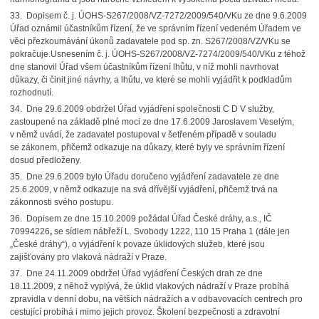
33. Dopisem č. j. ÚOHS-S267/2008/VZ-7272/2009/540/VKu ze dne 9.6.2009
Úřad oznámil účastníkům řízení, že ve správním řízení vedeném Úřadem ve
věci přezkoumávání úkonů zadavatele pod sp. zn. S267/2008/VZ/VKu se
pokračuje.Usnesením č. j. ÚOHS-S267/2008/VZ-7274/2009/540/VKu z téhož
dne stanovil Úřad všem účastníkům řízení lhůtu, v níž mohli navrhovat
důkazy, či činit jiné návrhy, a lhůtu, ve které se mohli vyjádřit k podkladům
rozhodnutí.
34. Dne 29.6.2009 obdržel Úřad vyjádření společnosti C D V služby,
zastoupené na základě plné moci ze dne 17.6.2009 Jaroslavem Veselým,
v němž uvádí, že zadavatel postupoval v šetřeném případě v souladu
se zákonem, přičemž odkazuje na důkazy, které byly ve správním řízení
dosud předloženy.
35. Dne 29.6.2009 bylo Úřadu doručeno vyjádření zadavatele ze dne
25.6.2009, v němž odkazuje na svá dřívější vyjádření, přičemž trvá na
zákonnosti svého postupu.
36. Dopisem ze dne 15.10.2009 požádal Úřad České dráhy, a.s., IČ
70994226
,
se sídlem nábřeží L. Svobody 1222, 110 15 Praha 1 (dále jen
„České dráhy“), o vyjádření k povaze úklidových služeb, které jsou
zajišťovány pro vlaková nádraží v Praze.
37. Dne 24.11.2009 obdržel Úřad vyjádření Českých drah ze dne
18.11.2009, z něhož vyplývá, že úklid vlakových nádraží v Praze probíhá
zpravidla v denní dobu, na větších nádražích a v odbavovacích centrech pro
cestující probíhá i mimo jejich provoz. Školení bezpečnosti a zdravotní