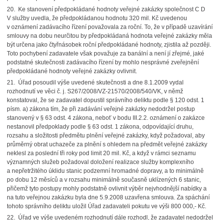
20. Ke stanovení předpokládané hodnoty veřejné zakázky společnost C D
V služby uvedla, že předpokládanou hodnotu 320 mil. Kč uvedenou
v oznámení zadávacího řízení považovala za roční. To, že v případě uzavírání
smlouvy na dobu neurčitou by předpokládaná hodnota veřejné zakázky měla
být určena jako čtyřnásobek roční předpokládané hodnoty, zjistila až později.
Toto pochybení zadavatele však považuje za banální a není jí zřejmé, jaké
podstatné skutečnosti zadávacího řízení by mohlo nesprávné zveřejnění
předpokládané hodnoty veřejné zakázky ovlivnit.
21. Úřad posoudil výše uvedené skutečnosti a dne 8.1.2009 vydal
rozhodnutí ve věci č. j. S267/2008/VZ-21570/2008/540/VK, v němž
konstatoval, že se zadavatel dopustil správního deliktu podle § 120 odst. 1
písm. a) zákona tím, že při zadávání veřejné zakázky nedodržel postup
stanovený v § 63 odst. 4 zákona, neboť v bodu III.2.2. oznámení o zakázce
nestanovil předpoklady podle § 63 odst. 1 zákona, odpovídající druhu,
rozsahu a složitosti předmětu plnění veřejné zakázky, když požadoval, aby
průměrný obrat uchazeče za plnění s ohledem na předmět veřejné zakázky
neklesl za poslední tři roky pod limit 20 mil. Kč, a když v rámci seznamu
významných služeb požadoval doložení realizace služby komplexního
a nepřetržitého úklidu stanic podzemní hromadné dopravy, a to minimálně
po dobu 12 měsíců a v rozsahu minimálně současně uklízených 6 stanic,
přičemž tyto postupy mohly podstatně ovlivnit výběr nejvhodnější nabídky a
na tuto veřejnou zakázku byla dne 5.9.2008 uzavřena smlouva. Za spáchání
tohoto správního deliktu uložil Úřad zadavateli pokutu ve výši 800 000,- Kč.
22. Úřad ve výše uvedeném rozhodnutí dále rozhodl, že zadavatel nedodržel