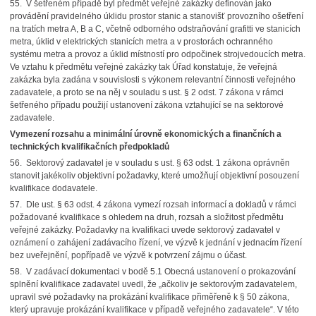
55. V šetřeném případě byl předmět veřejné zakázky definován jako
provádění pravidelného úklidu prostor stanic a stanovišť provozního ošetření
na tratích metra A, B a C, včetně odborného odstraňování grafitti ve stanicích
metra, úklid v elektrických stanicích metra a v prostorách ochranného
systému metra a provoz a úklid místností pro odpočinek strojvedoucích metra.
Ve vztahu k předmětu veřejné zakázky tak Úřad konstatuje, že veřejná
zakázka byla zadána v souvislosti s výkonem relevantní činnosti veřejného
zadavatele, a proto se na něj v souladu s ust. § 2 odst. 7 zákona v rámci
šetřeného případu použijí ustanovení zákona vztahující se na sektorové
zadavatele.
Vymezení rozsahu a minimální úrovně ekonomických a finančních a
technických kvalifikačních předpokladů
56. Sektorový zadavatel je v souladu s ust. § 63 odst. 1 zákona oprávněn
stanovit jakékoliv objektivní požadavky, které umožňují objektivní posouzení
kvalifikace dodavatele.
57. Dle ust. § 63 odst. 4 zákona vymezí rozsah informací a dokladů v rámci
požadované kvalifikace s ohledem na druh, rozsah a složitost předmětu
veřejné zakázky. Požadavky na kvalifikaci uvede sektorový zadavatel v
oznámení o zahájení zadávacího řízení, ve výzvě k jednání v jednacím řízení
bez uveřejnění, popřípadě ve výzvě k potvrzení zájmu o účast.
58. V zadávací dokumentaci v bodě 5.1 Obecná ustanovení o prokazování
splnění kvalifikace zadavatel uvedl, že „ačkoliv je sektorovým zadavatelem,
upravil své požadavky na prokázání kvalifikace přiměřeně k § 50 zákona,
který upravuje prokázání kvalifikace v případě veřejného zadavatele“. V této