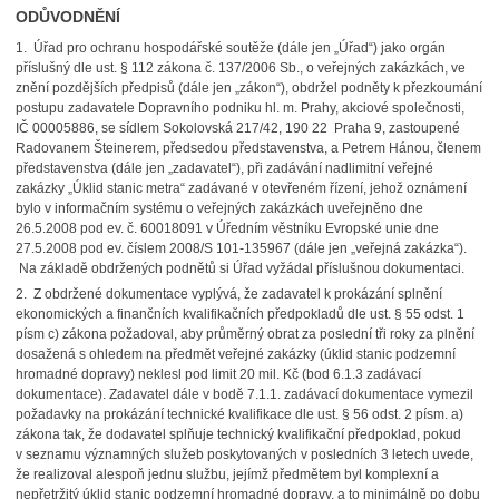
ODŮVODNĚNÍ
1. Úřad pro ochranu hospodářské soutěže (dále jen „Úřad“) jako orgán
příslušný dle ust. § 112 zákona č. 137/2006 Sb., o veřejných zakázkách, ve
znění pozdějších předpisů (dále jen „zákon“), obdržel podněty k přezkoumání
postupu zadavatele Dopravního podniku hl. m. Prahy, akciové společnosti,
IČ 00005886, se sídlem Sokolovská 217/42, 190 22 Praha 9, zastoupené
Radovanem Šteinerem, předsedou představenstva, a Petrem Hánou, členem
představenstva (dále jen „zadavatel“), při zadávání nadlimitní veřejné
zakázky „Úklid stanic metra“ zadávané v otevřeném řízení, jehož oznámení
bylo v informačním systému o veřejných zakázkách uveřejněno dne
26.5.2008 pod ev. č. 60018091 v Úředním věstníku Evropské unie dne
27.5.2008 pod ev. číslem 2008/S 101-135967 (dále jen „veřejná zakázka“).
Na základě obdržených podnětů si Úřad vyžádal příslušnou dokumentaci.
2. Z obdržené dokumentace vyplývá, že zadavatel k prokázání splnění
ekonomických a finančních kvalifikačních předpokladů dle ust. § 55 odst. 1
písm c) zákona požadoval, aby průměrný obrat za poslední tři roky za plnění
dosažená s ohledem na předmět veřejné zakázky (úklid stanic podzemní
hromadné dopravy) neklesl pod limit 20 mil. Kč (bod 6.1.3 zadávací
dokumentace). Zadavatel dále v bodě 7.1.1. zadávací dokumentace vymezil
požadavky na prokázání technické kvalifikace dle ust. § 56 odst. 2 písm. a)
zákona tak, že dodavatel splňuje technický kvalifikační předpoklad, pokud
v seznamu významných služeb poskytovaných v posledních 3 letech uvede,
že realizoval alespoň jednu službu, jejímž předmětem byl komplexní a
nepřetržitý úklid stanic podzemní hromadné dopravy, a to minimálně po dobu