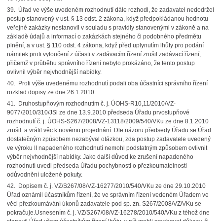
39. Úřad ve výše uvedeném rozhodnutí dále rozhodl, že zadavatel nedodržel
postup stanovený v ust. § 13 odst. 2 zákona, když předpokládanou hodnotu
veřejné zakázky nestanovil v souladu s pravidly stanovenými v zákoně a na
základě údajů a informací o zakázkách stejného či podobného předmětu
plnění, a v ust. § 110 odst. 4 zákona, když před uplynutím lhůty pro podání
námitek proti vyloučení z účasti v zadávacím řízení zrušil zadávací řízení,
přičemž v průběhu správního řízení nebylo prokázáno, že tento postup
ovlivnil výběr nejvhodnější nabídky.
40. Proti výše uvedenému rozhodnutí podali oba účastníci správního řízení
rozklad dopisy ze dne 26.1.2010.
41. Druhostupňovým rozhodnutím č. j. ÚOHS-R10,11/2010/VZ-
9077/2010/310/JSl ze dne 13.9.2010 předseda Úřadu prvostupňové
rozhodnutí č. j. ÚOHS-S267/2008/VZ-13118/2009/540/VKu ze dne 8.1.2010
zrušil a vrátil věc k novému projednání. Dle názoru předsedy Úřadu se Úřad
dostatečným způsobem nezabýval otázkou, zda postup zadavatele uvedený
ve výroku II napadeného rozhodnutí nemohl podstatným způsobem ovlivnit
výběr nejvhodnější nabídky. Jako další důvod ke zrušení napadeného
rozhodnutí uvedl předseda Úřadu pochybnosti o přezkoumatelnosti
odůvodnění uložené pokuty.
42. Dopisem č. j. VZ/S267/08/VZ-16277/2010/540/VKu ze dne 29.10.2010
Úřad oznámil účastníkům řízení, že ve správním řízení vedeném Úřadem ve
věci přezkoumávání úkonů zadavatele pod sp. zn. S267/2008/VZ/VKu se
pokračuje.Usnesením č. j. VZ/S267/08/VZ-16278/2010/540/VKu z téhož dne