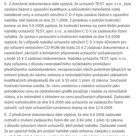
5. Z doložené dokumentace dále vyplývá, že uchazeči TEST, spol. s r.o., byla
zaslána žádost o vyjasnění kvalifikace a odůvodnění mimořádně nízké
nabídkové ceny a uchazeči sdružení C D V byla zaslána žádost o vyjasnění
nabídky, obě žádosti ze dne 25.7.2008. Z protokolu o jednání hodnotící
komise ze dne 5.8.2008 vyplývá, že hodnotící komise na svém třetím jednání
nabídky uchazečů TEST, spol. s r.o., a sdružení C D V ze zadávacího řízení
vyřadila. Ze zprávy o posouzení a hodnocení nabídek ze dne 5.8.2008
vyplývá, že v případě nabídky uchazeče sdružení C D V bylo důvodem pro
její vyřazení nedoložení CD-ROM dle bodu 10.4.2 zadávací dokumentace a
nedoložení „věcných a formálních připomínek uchazeče“ požadovaných
v bodě 10.4.3 zadávací dokumentace. Nabídka uchazeče TEST, spol. s r.o.,
byla vyřazena z důvodu nedostatečného ručitelského prohlášení
předloženého subdodavatelem, nezapracování všech podmínek týkajících se
smluvní pokuty do návrhu smlouvy a nedostatečného prokázání základních
kvalifikačních předpokladů dle ust. § 53 odst. 1 písm. d) zákona. Současně
hodnotící komise uvedla, že cenu uvedenou v nabídce uchazeče jako
jednotkovou cenu za odstraňování graffiti považuje i nadále za mimořádně
nízkou, a to minimálně s ohledem na cenu používaných přípravků. Zadavatel
svými rozhodnutími ze dne 8.8.2008 oba uchazeče ze zadávacího řízení
vyloučil, což bylo uchazečům oznámeno dopisy ze dne 12.8.2008.
6. Z předložené dokumentace dále vyplývá, že dne 8.8.2008 zadavatel
rozhodl o zrušení zadávacího řízení dle ust. § 84 odst. 1 písm. b) zákona
z důvodu vyloučení všech uchazečů, kteří podali nabídku. Zadavatel uvedl,
že po uplynutí lhůty pro podání námitek zadá veřejnou zakázku v souladu