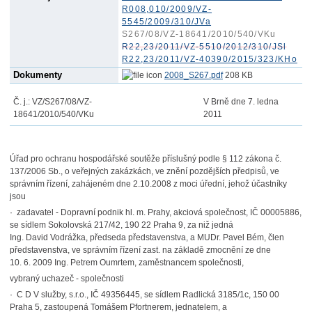
R008,010/2009/VZ-
5545/2009/310/JVa
S267/08/VZ-18641/2010/540/VKu
R22,23/2011/VZ-5510/2012/310/JSl
R22,23/2011/VZ-40390/2015/323/KHo
Dokumenty
2008_S267.pdf
208 KB
Č. j.: VZ/S267/08/VZ-
V Brně dne 7. ledna
18641/2010/540/VKu
2011
Úřad pro ochranu hospodářské soutěže příslušný podle § 112 zákona č.
137/2006 Sb., o veřejných zakázkách, ve znění pozdějších předpisů, ve
správním řízení, zahájeném dne 2.10.2008 z moci úřední, jehož účastníky
jsou
· zadavatel - Dopravní podnik hl. m. Prahy, akciová společnost, IČ 00005886,
se sídlem Sokolovská 217/42, 190 22 Praha 9, za niž jedná
Ing. David Vodrážka, předseda představenstva, a MUDr. Pavel Bém, člen
představenstva, ve správním řízení zast. na základě zmocnění ze dne
10. 6. 2009 Ing. Petrem Oumrtem, zaměstnancem společnosti,
vybraný uchazeč - společnosti
· C D V služby, s.r.o., IČ 49356445, se sídlem Radlická 3185/1c, 150 00
Praha 5, zastoupená Tomášem Pfortnerem, jednatelem, a