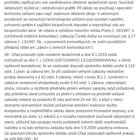
prohlídky zajišťují pro své zaměstnance úklidové společnosti samy. Součástí
úklidových služeb je i odstraňování grafitti. Při úklidu se používají i speciální
technická zařízení jako např. bateriové úklidové stroje. V uklízených
prostorách se nenachází technologická zařízení pod vysokým napětím,
ochranný systém k zajištění bezpečnosti obyvatel a neprobíhají zde ani
bezpečnostní akce. Ve vztahu k vyhlášce hlavního města Prahy č. 39/1997, o
schůdnosti místních komunikací, odkazují České dráhy na novelizaci ust. § 27
zákona č. 13/1997 Sb., o pozemních komunikacích, ve znění pozdějších
předpisů (dále jen „zákon o zemních komunikacích“).
38. Úřad posoudil výše uvedené skutečnosti a dne 8.1.2010 vydal
rozhodnutí ve věci č. j. ÚOHS-S267/2008/VZ-13118/2009/540/VKu, v němž
opětovně konstatoval, že se zadavatel dopustil správního deliktu podle § 120
odst. 1 písm. a) zákona tím, že při zadávání veřejné zakázky nedodržel
postup stanovený v § 63 odst. 4 zákona, neboť v bodu III.2.2. oznámení o
zakázce nestanovil předpoklady podle § 63 odst. 1 zákona, odpovídající
druhu, rozsahu a složitosti předmětu plnění veřejné zakázky, když požadoval,
aby průměrný obrat uchazeče za plnění s ohledem na předmět veřejné
zakázky neklesl za poslední tři roky pod limit 20 mil. Kč, a když v rámci
seznamu významných služeb požadoval doložení realizace služby
komplexního a nepřetržitého úklidu stanic podzemní hromadné dopravy, a to
minimálně po dobu 12 měsíců a v rozsahu minimálně současně uklízených 6
stanic, přičemž tyto postupy mohly podstatně ovlivnit výběr nejvhodnější
nabídky a na tuto veřejnou zakázku byla dne 5.9.2008 uzavřena smlouva.
Za spáchání tohoto správního deliktu uložil Úřad zadavateli opětovně pokutu
ve výši 800 000,- Kč.