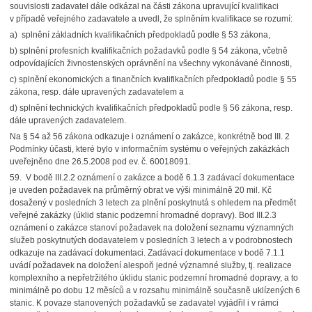
souvislosti zadavatel dále odkázal na části zákona upravující kvalifikaci
v případě veřejného zadavatele a uvedl, že splněním kvalifikace se rozumí:
a) splnění základních kvalifikačních předpokladů podle § 53 zákona,
b) splnění profesních kvalifikačních požadavků podle § 54 zákona, včetně
odpovídajících živnostenských oprávnění na všechny vykonávané činnosti,
c) splnění ekonomických a finančních kvalifikačních předpokladů podle § 55
zákona, resp. dále upravených zadavatelem a
d) splnění technických kvalifikačních předpokladů podle § 56 zákona, resp.
dále upravených zadavatelem.
Na § 54 až 56 zákona odkazuje i oznámení o zakázce, konkrétně bod III. 2
Podmínky účasti, které bylo v informačním systému o veřejných zakázkách
uveřejněno dne 26.5.2008 pod ev. č. 60018091.
59. V bodě III.2.2 oznámení o zakázce a bodě 6.1.3 zadávací dokumentace
je uveden požadavek na průměrný obrat ve výši minimálně 20 mil. Kč
dosažený v posledních 3 letech za plnění poskytnutá s ohledem na předmět
veřejné zakázky (úklid stanic podzemní hromadné dopravy). Bod III.2.3
oznámení o zakázce stanoví požadavek na doložení seznamu významných
služeb poskytnutých dodavatelem v posledních 3 letech a v podrobnostech
odkazuje na zadávací dokumentaci. Zadávací dokumentace v bodě 7.1.1
uvádí požadavek na doložení alespoň jedné významné služby, tj. realizace
komplexního a nepřetržitého úklidu stanic podzemní hromadné dopravy, a to
minimálně po dobu 12 měsíců a v rozsahu minimálně současně uklízených 6
stanic. K povaze stanovených požadavků se zadavatel vyjádřil i v rámci