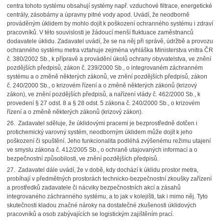
centra tohoto systému obsahují systémy např. vzduchové filtrace, energetické
centrály, zásobárny a úpravny pitné vody apod. Uvádí, že neodborně
prováděným úklidem by mohlo dojít k poškození ochranného systému i zdraví
pracovníků. V této souvislosti je žádoucí menší fluktuace zaměstnanců
dodavatele úklidu. Zadavatel uvádí, že se na něj při správě, údržbě a provozu
ochranného systému metra vztahuje zejména vyhláška Ministerstva vnitra ČR
č. 380/2002 Sb., k přípravě a provádění úkolů ochrany obyvatelstva, ve znění
pozdějších předpisů, zákon č. 239/2000 Sb., o integrovaném záchranném
systému a o změně některých zákonů, ve znění pozdějších předpisů, zákon
č. 240/2000 Sb., o krizovém řízení a o změně některých zákonů (krizový
zákon), ve znění pozdějších předpisů, a nařízení vlády č. 462/2000 Sb., k
provedení § 27 odst. 8 a § 28 odst. 5 zákona č. 240/2000 Sb., o krizovém
řízení a o změně některých zákonů (krizový zákon).
26. Zadavatel sděluje, že úklidovými pracemi je bezprostředně dotčen i
protichemický varovný systém, neodborným úklidem může dojít k jeho
poškození či spuštění. Jeho funkcionalita podléhá zvýšenému režimu utajení
ve smyslu zákona č. 412/2005 Sb., o ochraně utajovaných informací a o
bezpečnostní způsobilosti, ve znění pozdějších předpisů.
27. Zadavatel dále uvádí, že v době, kdy dochází k úklidu prostor metra,
probíhají v předmětných prostorách technicko-bezpečnostní zkoušky zařízení
a prostředků zadavatele či nácviky bezpečnostních akcí a zásahů
integrovaného záchranného systému, a to jak v kolejišti, tak i mimo něj. Tyto
skutečnosti kladou značné nároky na dostatečné zkušenosti úklidových
pracovníků a osob zabývajících se logistickým zajištěním prací.