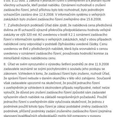
s ust. § 22 odst. 1 zákona v jednacím řízení s uveřejněním a k jednání vyzve
všechny uchazeče, kteří podali nabídku. Oznámení rozhodnutí o zrušení
zadávacího řízení, jehož přílohou bylo toto rozhodnutí, bylo jednotlivým
uchazečům zasláno dne 12.8.2008. V informačním systému o veřejných
zakázkách bylo zrušení zadávacího řízení zveřejněno dne 15.8.2008.
7. Z předložených podkladů Úřad dále zjistil, že nabídková cena předložená
dvěma ze tří uchazečů výrazně překročila předpokládanou hodnotu veřejné
zakázky ve výši 320 mil. Kč uvedenou v bodě II.2.1 oznámení zadávacího
řízení v informačním systému o veřejných zakázkách, když v obou případech
nabídkové ceny odpovídají v podstatě čtyřnásobku uvedené částky. Cenu
uvedenou ve třetí z předložených nabídek, která byla srovnatelná s cenou
uvedenou v oznámení zadávacího řízení, považovala hodnotící komise za
mimořádně nízkou nabídkovou cenu.
8. Úřad ve svém vyrozumění o výsledku šetření podnětů ze dne 11.9.2008
zadavatele seznámil se svými pochybnostmi o souladu jeho postupu se
zákonem. Vzhledem k tomu, že zadávací řízení bylo zrušeno, rozhodl Úřad,
že správní řízení nebude v daném okamžiku v této věci zahájeno. Současně
však zadavatele upozornil na skutečnost, že použití jednacího řízení
s uveřejněním je vzhledem k okolnostem případu nepřípustné, neboť nelze
vyloučit, že důvod pro zrušení zadávacího řízení způsobil sám zadavatel
vyřazením všech nabídek na základě neoprávněných požadavků. Použití
jednacího řízení s uveřejněním dále vylučovala skutečnost, že jednou z
podmínek použití tohoto typu řízení je zákaz podstatné změny zadávacích
podmínek, přičemž podmínky zadání zrušeného zadávacího řízení (zejména
stanovení kvalifikačních předpokladů) mohly být vymezeny v rozporu