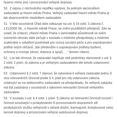
řazeno mimo jiné i provozování veřejné dopravy.
50. Z výpisu z obchodního rejstříku vyplývá, že jediným akcionářem
zadavatele je hlavní město Praha. Veřejný zadavatel hlavní město Praha je
tak stoprocentním vlastníkem zadavatele.
51. V této souvislosti Úřad dále odkazuje na ust. § 16 odst. 3 zákona č.
131/2000 Sb., o hlavním městě Praze, ve znění pozdějších předpisů. Zde se
uvádí, že (citace) „Hlavní město Praha v samostatné působnosti ve svém
územním obvodu dále pečuje v souladu s místními předpoklady a místními
zvyklostmi o vytváření podmínek pro rozvoj sociální péče a pro uspokojování
potřeb svých občanů. Jde především o uspokojování potřeby bydlení,
ochrany a rozvoje zdraví, dopravy a spojů, …“ (konec citace).
52. Lze tak shrnout, že zadavatel naplňuje obě podmínky stanovené v ust. §
2 odst. 2 písm. d) zákona a je veřejným zadavatelem dle tohoto ustanovení
zákona.
53. Ustanovení § 2 odst. 7 stanoví, že vykonává-li veřejný zadavatel jednu či
více relevantních činností podle § 4, platí pro něj ustanovení zákona
vztahující se na sektorového zadavatele za předpokladu, že veřejná zakázka
má být zadávána v souvislosti s výkonem relevantní činnosti veřejného
zadavatele.
54. V souladu s ust. § 4 odst. 1 písm. f) zákona se relevantní činností rozumí i
činnost související s poskytováním či provozováním dopravních sítí
poskytujících službu veřejnosti v oblasti drážní, tramvajové, trolejbusové nebo
lanové dopravy a provozování veřejné autobusové dopravy.