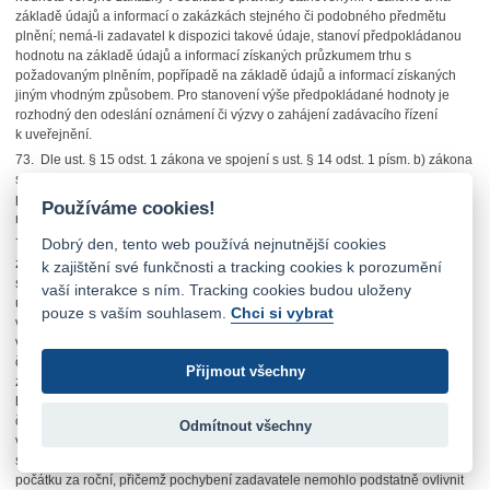
základě údajů a informací o zakázkách stejného či podobného předmětu
plnění; nemá-li zadavatel k dispozici takové údaje, stanoví předpokládanou
hodnotu na základě údajů a informací získaných průzkumem trhu s
požadovaným plněním, popřípadě na základě údajů a informací získaných
jiným vhodným způsobem. Pro stanovení výše předpokládané hodnoty je
rozhodný den odeslání oznámení či výzvy o zahájení zadávacího řízení
k uveřejnění.
73. Dle ust. § 15 odst. 1 zákona ve spojení s ust. § 14 odst. 1 písm. b) zákona
se předpokládaná hodnota veřejné zakázky na služby stanoví na základě
předpokládané výše celkového peněžitého závazku zadavatele za 48
Používáme cookies!
měsíců, má-li být smlouva uzavřena na dobu neurčitou.
Dobrý den, tento web používá nejnutnější cookies
74. Za účelem ověření správnosti postupu zadavatele požádal Úřad
zadavatele o vyjádření, jakým způsobem a na základě jakých podkladů byla
k zajištění své funkčnosti a tracking cookies k porozumění
stanovena předpokládaná hodnota veřejné zakázky ve výši 320 000 000,- Kč
vaší interakce s ním. Tracking cookies budou uloženy
uvedená v bodě II.2.1 oznámení zadávacího řízení. Zadavatel ve svém
pouze s vaším souhlasem.
Chci si vybrat
vyjádření ze dne 3.10.2008 uvedl, že při stanovení předpokládané hodnoty
veřejné zakázky v části týkající se odstraňování grafitti, která tvořila značnou
část předmětu veřejné zakázky, nemohl vzhledem ke změně systému
Přijmout všechny
zúčtování vycházet z účetních dat za minulá období a výši předpokládané
hodnoty stanovil na základě kvalifikovaného odhadu. Připustil, že stanovená
částka byla zjevně podceněna, současně však uvedl, že postupoval v dobré
Odmítnout všechny
víře a uchazeče nechtěl uvést v omyl. Společnost C D V služby uvedla, že
stanovenou předpokládanou hodnotu veřejné zakázky považovala od
počátku za roční, přičemž pochybení zadavatele nemohlo podstatně ovlivnit