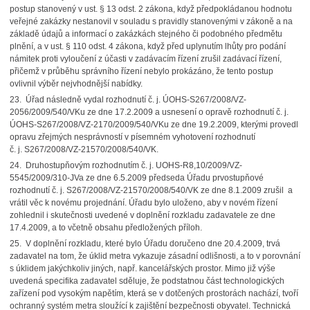
postup stanovený v ust. § 13 odst. 2 zákona, když předpokládanou hodnotu
veřejné zakázky nestanovil v souladu s pravidly stanovenými v zákoně a na
základě údajů a informací o zakázkách stejného či podobného předmětu
plnění, a v ust. § 110 odst. 4 zákona, když před uplynutím lhůty pro podání
námitek proti vyloučení z účasti v zadávacím řízení zrušil zadávací řízení,
přičemž v průběhu správního řízení nebylo prokázáno, že tento postup
ovlivnil výběr nejvhodnější nabídky.
23. Úřad následně vydal rozhodnutí č. j. ÚOHS-S267/2008/VZ-
2056/2009/540/VKu ze dne 17.2.2009 a usnesení o opravě rozhodnutí č. j.
ÚOHS-S267/2008/VZ-2170/2009/540/VKu ze dne 19.2.2009, kterými provedl
opravu zřejmých nesprávností v písemném vyhotovení rozhodnutí
č. j. S267/2008/VZ-21570/2008/540/VK.
24. Druhostupňovým rozhodnutím č. j. UOHS-R8,10/2009/VZ-
5545/2009/310-JVa ze dne 6.5.2009 předseda Úřadu prvostupňové
rozhodnutí č. j. S267/2008/VZ-21570/2008/540/VK ze dne 8.1.2009 zrušil a
vrátil věc k novému projednání. Úřadu bylo uloženo, aby v novém řízení
zohlednil i skutečnosti uvedené v doplnění rozkladu zadavatele ze dne
17.4.2009, a to včetně obsahu předložených příloh.
25. V doplnění rozkladu, které bylo Úřadu doručeno dne 20.4.2009, trvá
zadavatel na tom, že úklid metra vykazuje zásadní odlišnosti, a to v porovnání
s úklidem jakýchkoliv jiných, např. kancelářských prostor. Mimo již výše
uvedená specifika zadavatel sděluje, že podstatnou část technologických
zařízení pod vysokým napětím, která se v dotčených prostorách nachází, tvoří
ochranný systém metra sloužící k zajištění bezpečnosti obyvatel. Technická