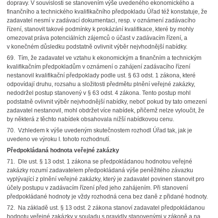
dopravy. V souvislosti se stanovením výše uvedeného ekonomického a
finančního a technického kvalifikačního předpokladu Úřad též konstatuje, že
zadavatel nesmí v zadávací dokumentaci, resp. v oznámení zadávacího
řízení, stanovit takové podmínky k prokázání kvalifikace, které by mohly
omezovat práva potenciálních zájemců o účast v zadávacím řízení, a
v konečném důsledku podstatně ovlivnit výběr nejvhodnější nabídky.
69. Tím, že zadavatel ve vztahu k ekonomickým a finančním a technickým
kvalifikačním předpokladům v oznámení o zahájení zadávacího řízení
nestanovil kvalifikační předpoklady podle ust. § 63 odst. 1 zákona, které
odpovídají druhu, rozsahu a složitosti předmětu plnění veřejné zakázky,
nedodržel postup stanovený v § 63 odst. 4 zákona. Tento postup mohl
podstatně ovlivnit výběr nejvhodnější nabídky, neboť pokud by tato omezení
zadavatel nestanovil, mohl obdržet více nabídek, přičemž nelze vyloučit, že
by některá z těchto nabídek obsahovala nižší nabídkovou cenu.
70. Vzhledem k výše uvedeným skutečnostem rozhodl Úřad tak, jak je
uvedeno ve výroku I. tohoto rozhodnutí.
Předpokládaná hodnota veřejné zakázky
71. Dle ust. § 13 odst. 1 zákona se předpokládanou hodnotou veřejné
zakázky rozumí zadavatelem předpokládaná výše peněžitého závazku
vyplývající z plnění veřejné zakázky, který je zadavatel povinen stanovit pro
účely postupu v zadávacím řízení před jeho zahájením. Při stanovení
předpokládané hodnoty je vždy rozhodná cena bez daně z přidané hodnoty.
72. Na základě ust. § 13 odst. 2 zákona stanoví zadavatel předpokládanou
hodnotu veřejné zakázky v souladu s pravidly stanovenými v zákoně a na