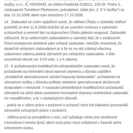
služby, s.r.o., IČ 49356445, se sídlem Radlická 3185/1c, 150 00 Praha 5,
zastoupené Tomášem Pfortnerem, jednatelem, (dále jen „C D V služby“) ze
dne 15.10.2008, které bylo doručeno 17.10.2008.
14. Zadavatel ve svém vyjádření uvedl, že sdělení Úřadu o výsledku šetření
podnětů ze dne 11.9.2008 obdržel až po uzavření smlouvy s vybraným
uchazečem a nemohl tak na doporučení Úřadu jakkoliv reagovat. Zadavatel
zdůraznil, že je sektorovým zadavatelem a samotný fakt, že v zadávacím
řízení postupoval obdobně jako veřejný zadavatel, nemůže znamenat, že
skutečně veřejným zadavatelem je a že se na něj vztahují všechna
ustanovení zákona platná výhradně pro veřejného zadavatele. V této
souvislosti citoval ust. § 63 odst. 1 a 4 zákona.
15. K požadovaným kvalifikačním předpokladům zadavatel uvedl, že
požadavek na minimální obrat stanovil zejména z důvodu zajištění
„dostatečné specializované výrobní kapacity dodavatele“, požadavek na
významné služby z důvodu potřeby obdobné specializované zkušenosti
dodavatele v minulosti. V navázání předmětných kvalifikačních požadavků
výhradně na úklid stanic podzemní hromadné dopravy neshledává zadavatel
nic nepatřičného, a to z následujících důvodů:
- jedná se o výkon práce v podzemí a uchazeč musí mít základnu pracovníků
zdravotně schopných práce v podzemí,
- většina prací je prováděna v noci, což vyžaduje mimo jiné zkušenost
s koordinací mnoha týmů, které svoji práci musí zvládnout v časově velmi
omezeném úseku,