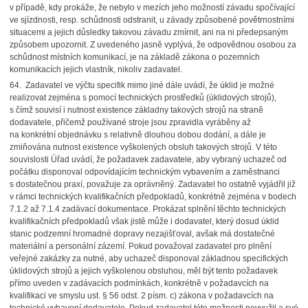
v případě, kdy prokáže, že nebylo v mezích jeho možností závadu spočívající
ve sjízdnosti, resp. schůdnosti odstranit, u závady způsobené povětrnostními
situacemi a jejich důsledky takovou závadu zmírnit, ani na ni předepsaným
způsobem upozornit. Z uvedeného jasně vyplývá, že odpovědnou osobou za
schůdnost místních komunikací, je na základě zákona o pozemních
komunikacích jejich vlastník, nikoliv zadavatel.
64. Zadavatel ve výčtu specifik mimo jiné dále uvádí, že úklid je možné
realizovat zejména s pomocí technických prostředků (úklidových strojů),
s čímž souvisí i nutnost existence základny takových strojů na straně
dodavatele, přičemž používané stroje jsou zpravidla vyráběny až
na konkrétní objednávku s relativně dlouhou dobou dodání, a dále je
zmiňována nutnost existence vyškolených obsluh takových strojů. V této
souvislosti Úřad uvádí, že požadavek zadavatele, aby vybraný uchazeč od
počátku disponoval odpovídajícím technickým vybavením a zaměstnanci
s dostatečnou praxí, považuje za oprávněný. Zadavatel ho ostatně vyjádřil již
v rámci technických kvalifikačních předpokladů, konkrétně zejména v bodech
7.1.2 až 7.1.4 zadávací dokumentace. Prokázat splnění těchto technických
kvalifikačních předpokladů však jistě může i dodavatel, který dosud úklid
stanic podzemní hromadné dopravy nezajišťoval, avšak má dostatečné
materiální a personální zázemí. Pokud považoval zadavatel pro plnění
veřejné zakázky za nutné, aby uchazeč disponoval základnou specifických
úklidových strojů a jejich vyškolenou obsluhou, měl být tento požadavek
přímo uveden v zadávacích podmínkách, konkrétně v požadavcích na
kvalifikaci ve smyslu ust. § 56 odst. 2 písm. c) zákona v požadavcích na