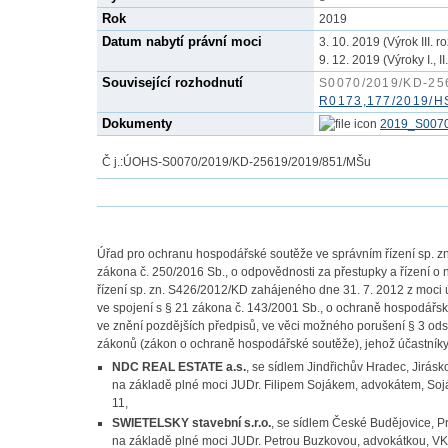
Rok
2019
Datum nabytí právní moci
3. 10. 2019 (Výrok III. r
9. 12. 2019 (Výroky I., II.,
Související rozhodnutí
S0070/2019/KD-25
R0173,177/2019/H
Dokumenty
2019_S0070
Č j.:
ÚOHS-S0070/2019/KD-25619/2019/851/MŠu
Úřad pro ochranu hospodářské soutěže ve správním řízení sp. z
zákona č. 250/2016 Sb., o odpovědnosti za přestupky a řízení o
řízení sp. zn. S426/2012/KD zahájeného dne 31. 7. 2012 z moci ú
ve spojení s § 21 zákona č. 143/2001 Sb., o ochraně hospodářs
ve znění pozdějších předpisů, ve věci možného porušení § 3 od
zákonů (zákon o ochraně hospodářské soutěže), jehož účastníky 
NDC REAL ESTATE a.s.
, se sídlem Jindřichův Hradec, Jirás
na základě plné moci JUDr. Filipem Sojákem, advokátem, Soják
11,
SWIETELSKY stavební s.r.o.
, se sídlem České Budějovice, 
na základě plné moci JUDr. Petrou Buzkovou, advokátkou, VKS 