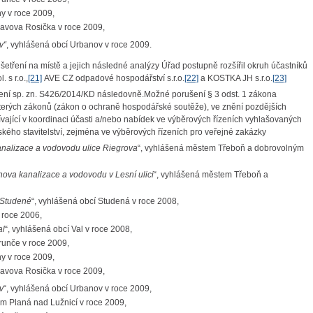
hy v roce 2009,
ravova Rosička v roce 2009,
v“
, vyhlášená obcí Urbanov v roce 2009.
tření na místě a jejich následné analýzy Úřad postupně rozšířil okruh účastníků
 s r.o.,
[21]
AVE CZ odpadové hospodářství s.r.o.
[22]
a KOSTKA JH s.r.o.
[23]
ní sp. zn.
S426/2014/KD
následovně.Možné porušení § 3 odst. 1 zákona
terých zákonů (zákon o ochraně hospodářské soutěže), ve znění pozdějších
vající v koordinaci účasti a/nebo nabídek ve výběrových řízeních vyhlašovaných
ského stavitelství, zejména ve výběrových řízeních pro veřejné zakázky
analizace a vodovodu ulice Riegrova
“, vyhlášená městem Třeboň a dobrovolným
nova kanalizace a vodovodu v Lesní ulici
“, vyhlášená městem Třeboň a
 Studené
“, vyhlášená obcí Studená v roce 2008,
 roce 2006,
al
“, vyhlášená obcí Val v roce 2008,
runče v roce 2009,
hy v roce 2009,
ravova Rosička v roce 2009,
v
“, vyhlášená obcí Urbanov v roce 2009,
m Planá nad Lužnicí v roce 2009,