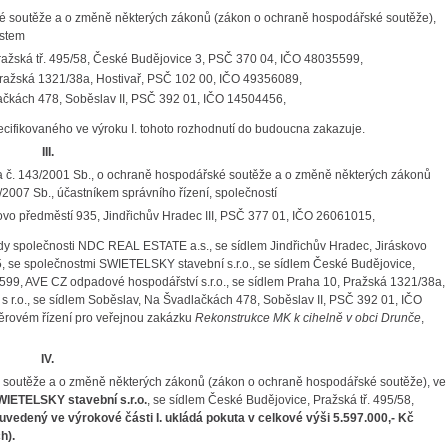
ké soutěže a o změně některých zákonů (zákon o ochraně hospodářské soutěže),
ostem
ražská tř. 495/58, České Budějovice 3, PSČ 370 04, IČO 48035599,
Pražská 1321/38a, Hostivař, PSČ 102 00, IČO 49356089,
lačkách 478, Soběslav II, PSČ 392 01, IČO 14504456,
ifikovaného ve výroku I. tohoto rozhodnutí do budoucna zakazuje.
III.
na č. 143/2001 Sb., o ochraně hospodářské soutěže a o změně některých zákonů
2007 Sb., účastníkem správního řízení, společností
kovo předměstí 935, Jindřichův Hradec III, PSČ 377 01, IČO 26061015
,
dy
společnosti NDC REAL ESTATE a.s., se sídlem Jindřichův Hradec
, Jiráskovo
,
se společnostmi SWIETELSKY stavební s.r.o.
, se sídlem České Budějovice,
5599
, AVE CZ odpadové hospodářství s.r.o., se sídlem Praha 10, Pražská 1321/38a,
 r.o., se sídlem Soběslav, Na Švadlačkách 478, Soběslav II, PSČ 392 01
, IČO
rovém řízení pro veřejnou zakázku
Rekonstrukce MK k cihelně v obci Drunče
,
IV.
é soutěže a o změně některých zákonů (zákon o ochraně hospodářské soutěže), ve
WIETELSKY stavební s.r.o.
, se sídlem České Budějovice, Pražská tř. 495/58,
uvedený ve výrokové části I. ukládá pokuta v celkové výši
5.597.000,- Kč
h).