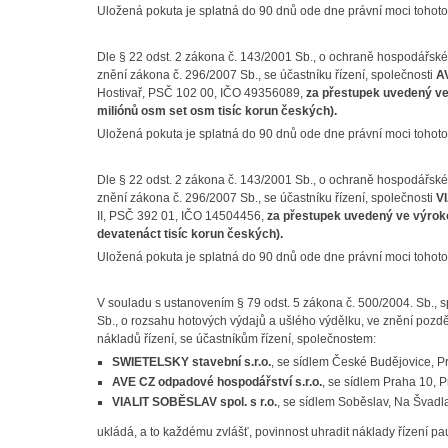
Uložená pokuta je splatná do 90 dnů ode dne právní moci tohoto
Dle § 22 odst. 2 zákona č. 143/2001 Sb., o ochraně hospodářsk
znění zákona č. 296/2007 Sb., se účastníku řízení, společnosti
AV
Hostivař, PSČ 102 00, IČO 49356089
,
za přestupek uvedený ve 
miliónů osm set osm tisíc korun českých).
Uložená pokuta je splatná do 90 dnů ode dne právní moci tohoto
Dle § 22 odst. 2 zákona č. 143/2001 Sb., o ochraně hospodářsk
znění zákona č. 296/2007 Sb., se účastníku řízení, společnosti
VI
II, PSČ 392 01, IČO 14504456
,
za přestupek uvedený ve výroko
devatenáct tisíc korun českých).
Uložená pokuta je splatná do 90 dnů ode dne právní moci tohoto
V souladu s ustanovením § 79 odst. 5 zákona č. 500/2004. Sb., sp
Sb., o rozsahu hotových výdajů a ušlého výdělku, ve znění pozděj
nákladů řízení, se účastníkům řízení, společnostem:
SWIETELSKY stavební s.r.o.
, se sídlem České Budějovice, P
AVE CZ odpadové hospodářství s.r.o.
, se sídlem Praha 10, 
VIALIT SOBĚSLAV spol. s r.o.
, se sídlem Soběslav, Na Švad
ukládá, a to každému zvlášť, povinnost uhradit náklady řízení p