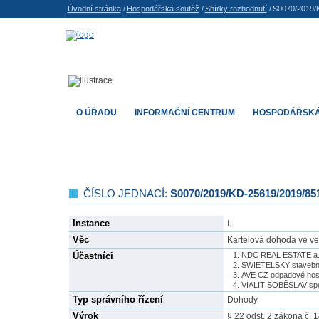
Úvodní stránka
/
Hospodářská soutěž
/
Sbírky rozhodnutí
/
S0070/2019/
O ÚŘADU
INFORMAČNÍ CENTRUM
HOSPODÁŘSKÁ
ČÍSLO JEDNACÍ:
S0070/2019/KD-25619/2019/8
Instance
I.
Věc
Kartelová dohoda ve ve
Účastníci
NDC REAL ESTATE a.
SWIETELSKY stavební 
AVE CZ odpadové hosp
VIALIT SOBĚSLAV spol.
Typ správního řízení
Dohody
Výrok
§ 22 odst. 2 zákona č. 