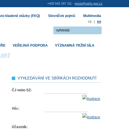
+420 542 167 111 ·
posta@uohs.gov.cz
to kladené otázky (FAQ)
Slovníček pojmů
Multimedia
cs
|
en
UŘE
VEŘEJNÁ PODPORA
VÝZNAMNÁ TRŽNÍ SÍLA
utěž
VYHLEDÁVÁNÍ VE SBÍRKÁCH ROZHODNUTÍ
ČJ nebo SZ:
Věc:
Účastník: