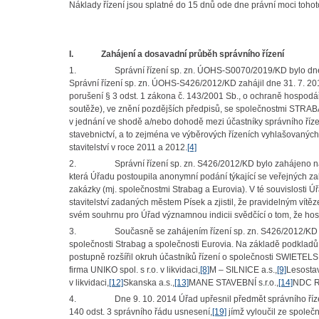
Náklady řízení jsou splatné do 15 dnů ode dne právní moci tohot
I.
Zahájení a dosavadní průběh správního řízení
1.
Správní řízení sp. zn. ÚOHS-S0070/2019/KD bylo dn
Správní řízení sp. zn. ÚOHS-S426/2012/KD zahájil dne 31. 7. 20
porušení § 3 odst. 1 zákona č. 143/2001 Sb., o ochraně hospo
soutěže), ve znění pozdějších předpisů, se společnostmi STRAB
v jednání ve shodě a/nebo dohodě mezi účastníky správního řízení
stavebnictví, a to zejména ve výběrových řízeních vyhlašovaných
stavitelství v roce 2011 a 2012.
[4]
2.
Správní řízení sp. zn. S426/2012/KD bylo zahájeno 
která Úřadu postoupila anonymní podání týkající se veřejných 
zakázky (mj. společnostmi Strabag a Eurovia). V té souvislosti
stavitelství zadaných městem Písek a zjistil, že pravidelným ví
svém souhrnu pro Úřad významnou indicii svědčící o tom, že hos
3.
Současně se zahájením řízení sp. zn. S426/2012/KD p
společnosti Strabag a společnosti Eurovia.
Na základě podkladů 
postupně rozšířil okruh účastníků řízení o společnosti SWIETELSK
firma UNIKO spol. s r.o. v likvidaci,
[8]
M – SILNICE a.s.,
[9]
Lesostav
v likvidaci,
[12]
Skanska a.s.,
[13]
MANE STAVEBNÍ s.r.o.,
[14]
NDC R
4.
Dne 9. 10. 2014 Úřad upřesnil předmět správního říz
140 odst. 3 správního řádu usnesení,
[19]
jímž vyloučil ze společ