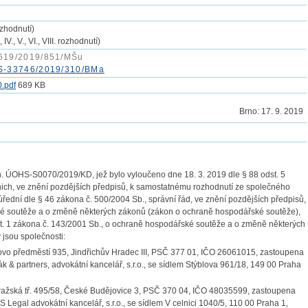
ozhodnutí)
 IV., V., VI., VIII. rozhodnutí)
619/2019/851/MŠu
S-33746/2019/310/BMa
.pdf
689 KB
Brno:
17. 9. 2019
n. ÚOHS-S0070/2019/KD, jež bylo vyloučeno dne 18. 3. 2019 dle § 88 odst. 5
 nich, ve znění pozdějších předpisů, k samostatnému rozhodnutí ze společného
řední dle § 46 zákona č. 500/2004 Sb., správní řád, ve znění pozdějších předpisů,
ké soutěže a o změně některých zákonů (zákon o ochraně hospodářské soutěže),
st. 1 zákona č. 143/2001 Sb., o ochraně hospodářské soutěže a o změně některých
jsou společnosti:
kovo předměstí 935, Jindřichův Hradec III, PSČ 377 01, IČO 26061015, zastoupena
 & partners, advokátní kancelář, s.r.o., se sídlem Stýblova 961/18, 149 00 Praha
Pražská tř. 495/58, České Budějovice 3, PSČ 370 04, IČO 48035599, zastoupena
Legal advokátní kancelář, s.r.o., se sídlem V celnici 1040/5, 110 00 Praha 1,