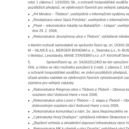
odst. 1 zákona č. 143/2001 Sb., o ochraně hospodářské soutěže
pozdějších předpisů, ve výběrových řízeních pro veřejné zakázk
„R4 Mirotice – Třebkov“
, uveřejněné v informačním systému v
„Revitalizace návsi Stará Pohůrka“
, uveřejněné v informační
„Písek – rekonstrukce lokality na Bakalářích – I.etapa“
, uveře
dne 29. 2. 2008,
„Rekonstrukce Jeronýmovy ulice v Třeboni“
, vyhlášené měste
o kterém rozhodl samostatně
ve správním řízení sp. zn. ÚOHS-
M – SILNICE a.s., BERGER BOHEMIA a. s., Skanska a.s., K–BUILDI
v likvidaci, Lesostavby, MANE STAVEBNÍ s.r.o. a F. Kirchhoff Silnice
5.
Správní
řízení sp. zn. S426/2012/KD
ke dni vyloučení 
OHL a Vidox ve věci možného porušení § 3 odst. 1 zákona č. 1
o ochraně hospodářské soutěže), ve znění pozdějších předpisů, 
účasti a/nebo nabídek ve výběrových řízeních vyhlašovaných zadav
zejména pro veřejné zakázky
„Rekonstrukce Riegrovy ulice v Třeboni a Třeboň – Obnova k
svazkem obcí Vodovod Hamr v roce 2008,
„Rekonstrukce ulice Lesní v Třeboni – 2. etapa a Třeboň – Ob
dobrovolným svazkem obcí Vodovod Hamr v roce 2009,
„Rekonstrukce komunikací a nám. Sv. Jana Nepomuckého ve
„Cyklostezka Nový Dražejov“
, vyhlášená městem Strakonice v
„Zlepšení vzhledu a zkvalitnění dopravní infrastruktury obce V
„Rekonstrukce MK k cihelně v obci Drunče“
, vyhlášená obcí D