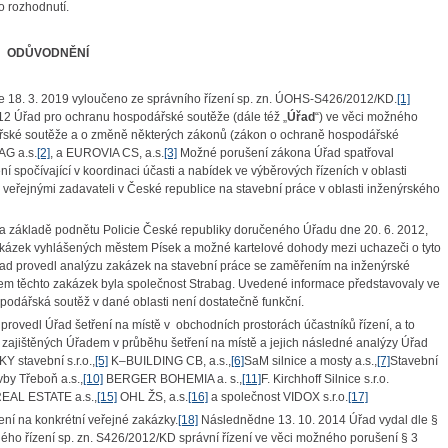
o rozhodnutí.
ODŮVODNĚNÍ
e 18. 3. 2019 vyloučeno ze správního řízení sp. zn. ÚOHS-S426/2012/KD.
[1]
12 Úřad pro ochranu hospodářské soutěže (dále též „
Úřad
“)
ve věci možného
dářské soutěže a o změně některých zákonů (zákon o ochraně hospodářské
AG a.s.
[2]
, a EUROVIA CS, a.s.
[3]
Možné porušení zákona Úřad spatřoval
 spočívající v koordinaci účasti a nabídek ve výběrových řízeních v oblasti
 veřejnými zadavateli v České republice na stavební práce v oblasti inženýrského
na základě podnětu Policie České republiky doručeného Úřadu dne 20. 6. 2012,
zakázek vyhlášených městem Písek a možné kartelové dohody mezi uchazeči o tyto
 Úřad provedl analýzu zakázek na stavební práce se zaměřením na inženýrské
tězem těchto zakázek byla společnost Strabag. Uvedené informace představovaly ve
podářská soutěž v dané oblasti není dostatečně funkční.
rovedl Úřad šetření na místě v obchodních prostorách účastníků řízení, a to
zajištěných Úřadem v průběhu šetření na místě a jejich následné analýzy Úřad
Y stavební s.r.o.,
[5]
K–BUILDING CB, a.s.,
[6]
SaM silnice a mosty a.s.,
[7]
Stavební
by Třeboň a.s.,
[10]
BERGER BOHEMIA a. s.,
[11]
F. Kirchhoff Silnice s.r.o.
EAL ESTATE a.s.,
[15]
OHL ŽS, a.s.
[16]
a společnost VIDOX s.r.o.
[17]
ení na konkrétní veřejné zakázky.
[18]
Následnědne 13. 10. 2014 Úřad vydal dle §
ného řízení sp. zn. S426/2012/KD správní řízení
ve věci možného porušení § 3