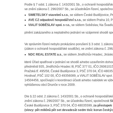
Podle § 7 odst. 1 zákona č. 143/2001 Sb., o ochraně hospodářs
ve znění zákona č. 296/2007 Sb., se účastníkům řízení, společn
SWIETELSKY stavební s.r.o.
, se sídlem České Budějovice, P
AVE CZ odpadové hospodářství s.r.o.
, se sídlem Praha 10, 
VIALIT SOBĚSLAV spol. s r.o.
, se sídlem Soběslav, Na Švad
plnění zakázaného a neplatného jednání ve vzájemné shodě spec
Ve správním řízení nebylo prokázáno porušení § 3 odst. 1 záko
(zákon o ochraně hospodářské soutěže), ve znění zákona č. 296/
NDC REAL ESTATE a.s.
, se sídlem Jindřichův Hradec
, Jirás
které Úřad spatřoval v jednání ve shodě a/nebo uzavřením doho
předměstí 935, Jindřichův Hradec III, PSČ 377 01, IČO 26061015
Pražská tř. 495/58, České Budějovice 3, PSČ 370 04, IČO 4803
Hostivař, PSČ 102 00, IČO 49356089, a VIALIT SOBĚSLAV spol. s
14504456,
spočívající v koordinaci účasti a/nebo nabídek ve
výbě
vyhlášenou obcí Drunče v roce 2009
.
Dle § 22 odst. 2 zákona č. 143/2001 Sb., o ochraně hospodářsk
znění zákona č. 296/2007 Sb., se účastníku řízení, společnosti
S
České Budějovice 3, PSČ 370 04, IČO 48035599
,
za přestupek 
(slovy: pět miliónů pět set devadesát sedm tisíc korun českýc