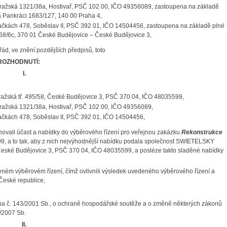
 Pražská 1321/38a, Hostivař, PSČ 102 00, IČO 49356089, zastoupena na základě
 Pankráci 1683/127, 140 00 Praha 4,
lačkách 478, Soběslav II, PSČ 392 01, IČO 14504456, zastoupena na základě plné
68/6c, 370 01 České Budějovice – České Budějovice 3,
řád, ve znění pozdějších předpisů, toto
ROZHODNUTÍ:
I.
ražská tř. 495/58, České Budějovice 3, PSČ 370 04, IČO 48035599,
Pražská 1321/38a, Hostivař, PSČ 102 00, IČO 49356089,
lačkách 478, Soběslav II, PSČ 392 01, IČO 14504456,
novali účast a nabídky do výběrového řízení pro veřejnou zakázku
Rekonstrukce
09,
a to tak, aby z nich nejvýhodnější nabídku podala společnost
SWIETELSKY
, České Budějovice 3, PSČ 370 04, IČO 48035599, a posléze takto sladěné nabídky
eném výběrovém řízení, čímž ovlivnili výsledek uvedeného výběrového řízení a
 České republice,
ákona č. 143/2001 Sb., o ochraně hospodářské soutěže a o změně některých zákonů
/2007 Sb.
II.