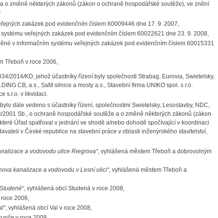
 a o změně některých zákonů (zákon o ochraně hospodářské soutěže), ve znění
y
eřejných zakázek pod evidenčním číslem 60009446 dne 17. 9. 2007,
m systému veřejných zakázek pod evidenčním číslem 60022621 dne 23. 9. 2008,
jněné v informačním systému veřejných zakázek pod evidenčním číslem 60015331
m Třeboň v roce 2006,
S834/2014/KD
, jehož účastníky řízení byly společnosti Strabag, Eurovia, Swietelsky,
NG CB, a.s., SaM silnice a mosty a.s., Stavební firma UNIKO spol. s r.o.
 s.r.o. v likvidaci.
bylo dále vedeno s účastníky řízení, společnostmi Swietelsky, Lesostavby, NDC,
43/2001 Sb., o ochraně hospodářské soutěže a o změně některých zákonů (zákon
které Úřad spatřoval v jednání ve shodě a/nebo dohodě spočívající v koordinaci
ateli v České republice na stavební práce v oblasti inženýrského stavitelství,
analizace a vodovodu ulice Riegrova“
, vyhlášená městem Třeboň a dobrovolným
nova kanalizace a vodovodu v Lesní ulici“
, vyhlášená městem Třeboň a
 Studené“
, vyhlášená obcí Studená v roce 2008,
 roce 2006,
al“
, vyhlášená obcí Val v roce 2008,
runče v roce 2009,