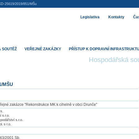
KD-25619/2019/851/MŠu
Legislativa
Kontakty
Čas
 SOUTĚŽ
VEŘEJNÉ ZAKÁZKY
PŘÍSTUP K DOPRAVNÍ INFRASTRUKT
Hospodářská so
51/MŠU
řejné zakázce "Rekonstrukce MK k cihelně v obci Drunče"
s.
s.r.o.
odářství s.r.o.
 s r.o.
143/2001 Sb.