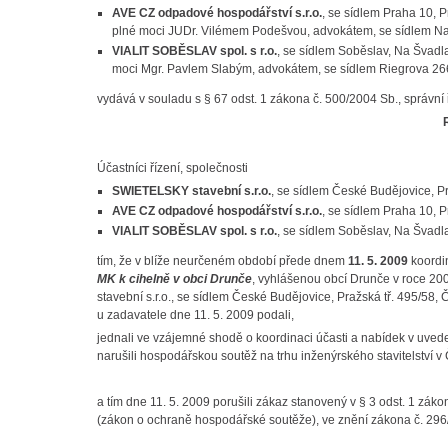
AVE CZ odpadové hospodářství s.r.o.
, se sídlem Praha 10,
plné moci JUDr. Vilémem Podešvou, advokátem, se sídlem Na
VIALIT SOBĚSLAV spol. s r.o.
, se sídlem Soběslav, Na Švad
moci Mgr. Pavlem Slabým, advokátem, se sídlem Riegrova 26
vydává v souladu s § 67 odst. 1 zákona č. 500/2004 Sb., správní 
Účastníci řízení, společnosti
SWIETELSKY stavební s.r.o.
, se sídlem České Budějovice, P
AVE CZ odpadové hospodářství s.r.o.
, se sídlem Praha 10, 
VIALIT SOBĚSLAV spol. s r.o.
, se sídlem Soběslav, Na Švad
tím, že v blíže neurčeném období přede dnem
11. 5. 2009
koordi
MK k cihelně v obci Drunče
, vyhlášenou obcí Drunče v roce 20
stavební s.r.o.
, se sídlem České Budějovice, Pražská tř. 495/58
u zadavatele dne 11. 5. 2009 podali
,
jednali ve vzájemné shodě o koordinaci účasti a nabídek v uved
narušili hospodářskou soutěž na trhu inženýrského stavitelství v
a tím dne 11. 5. 2009 porušili zákaz stanovený v § 3 odst. 1 z
(zákon o ochraně hospodářské soutěže), ve znění zákona č. 296