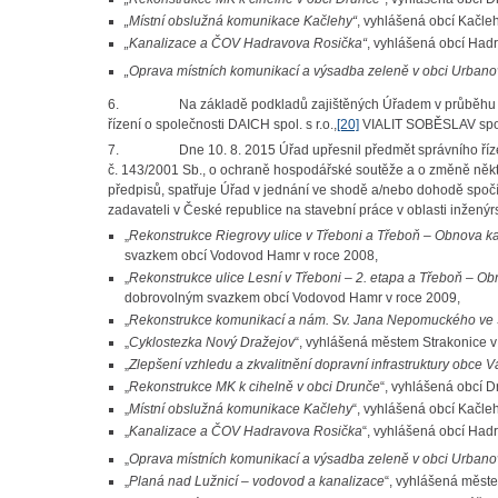
„Místní obslužná komunikace Kačlehy“
, vyhlášená obcí Kačle
„Kanalizace a ČOV Hadravova Rosička“
, vyhlášená obcí Had
„Oprava místních komunikací a výsadba zeleně v obci Urbano
6.
Na základě podkladů zajištěných Úřadem v průběhu še
řízení o společnosti DAICH spol. s r.o.,
[20]
VIALIT SOBĚSLAV spol.
7.
Dne 10. 8. 2015 Úřad upřesnil předmět správního říze
č. 143/2001 Sb., o ochraně hospodářské soutěže a o změně něk
předpisů, spatřuje Úřad v jednání ve shodě a/nebo dohodě spočí
zadavateli v České republice na stavební práce v oblasti inženýr
„
Rekonstrukce Riegrovy ulice v Třeboni a Třeboň – Obnova k
svazkem obcí Vodovod Hamr v roce 2008,
„
Rekonstrukce ulice Lesní v Třeboni – 2. etapa a Třeboň – Ob
dobrovolným svazkem obcí Vodovod Hamr v roce 2009,
„
Rekonstrukce komunikací a nám. Sv. Jana Nepomuckého ve
„
Cyklostezka Nový Dražejov
“, vyhlášená městem Strakonice v
„
Zlepšení vzhledu a zkvalitnění dopravní infrastruktury obce V
„
Rekonstrukce MK k cihelně v obci Drunče
“, vyhlášená obcí D
„
Místní obslužná komunikace Kačlehy
“, vyhlášená obcí Kačle
„
Kanalizace a ČOV Hadravova Rosička
“, vyhlášená obcí Had
„
Oprava místních komunikací a výsadba zeleně v obci Urbano
„
Planá nad Lužnicí – vodovod a kanalizace
“, vyhlášená měste