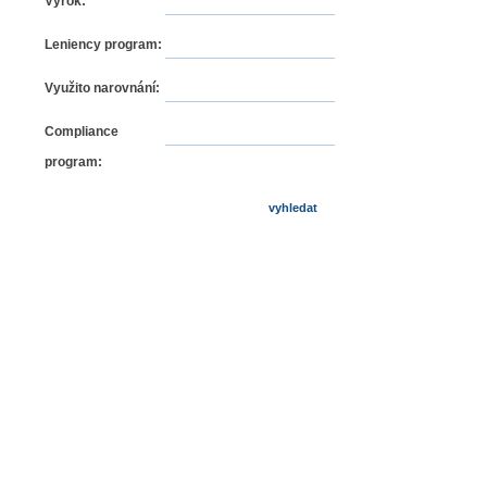
Výrok:
Leniency program:
Využito narovnání:
Compliance
program: