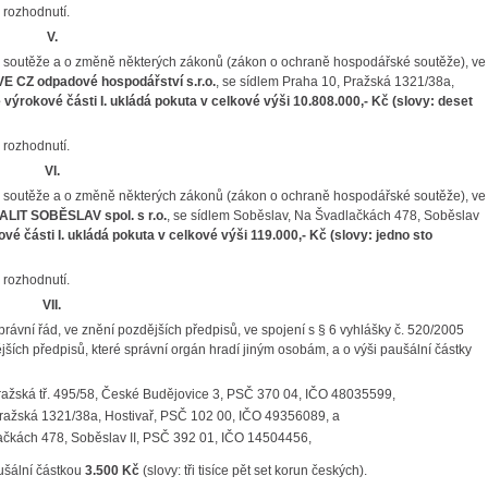
 rozhodnutí.
V.
é soutěže a o změně některých zákonů (zákon o ochraně hospodářské soutěže), ve
E CZ odpadové hospodářství s.r.o.
, se sídlem Praha 10, Pražská 1321/38a,
výrokové části I. ukládá pokuta v celkové výši
10.808.000,- Kč
(slovy: deset
 rozhodnutí.
VI.
é soutěže a o změně některých zákonů (zákon o ochraně hospodářské soutěže), ve
ALIT SOBĚSLAV spol. s r.o.
, se sídlem Soběslav, Na Švadlačkách 478, Soběslav
vé části I. ukládá pokuta v celkové výši
119.000,- Kč
(slovy: jedno sto
 rozhodnutí.
VII.
rávní řád, ve znění pozdějších předpisů, ve spojení s § 6 vyhlášky č. 520/2005
ších předpisů, které správní orgán hradí jiným osobám, a o výši paušální částky
ražská tř. 495/58, České Budějovice 3, PSČ 370 04, IČO 48035599,
Pražská 1321/38a, Hostivař, PSČ 102 00, IČO 49356089, a
lačkách 478, Soběslav II, PSČ 392 01, IČO 14504456,
aušální částkou
3.500 Kč
(slovy: tři tisíce pět set korun českých).