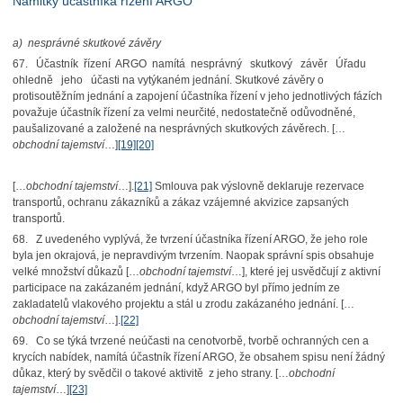
Námitky účastníka řízení ARGO
a)
nesprávné skutkové závěry
67. Účastník řízení ARGO namítá nesprávný skutkový závěr Úřadu
ohledně jeho účasti na vytýkaném jednání. Skutkové závěry o
protisoutěžním jednání a zapojení účastníka řízení v jeho jednotlivých fázích
považuje účastník řízení za velmi neurčité, nedostatečně odůvodněné,
paušalizované a založené na nesprávných skutkových závěrech. […
obchodní tajemství
…]
[19]
[20]
[…
obchodní tajemství
…].
[21]
Smlouva pak výslovně deklaruje rezervace
transportů, ochranu zákazníků a zákaz vzájemné akvizice zapsaných
transportů.
68. Z uvedeného vyplývá, že tvrzení účastníka řízení ARGO, že jeho role
byla jen okrajová, je nepravdivým tvrzením. Naopak správní spis obsahuje
velké množství důkazů […
obchodní tajemství
…], které jej usvědčují z aktivní
participace na zakázaném jednání, když ARGO byl přímo jedním ze
zakladatelů vlakového projektu a stál u zrodu zakázaného jednání. […
obchodní tajemství
…].
[22]
69. Co se týká tvrzené neúčasti na cenotvorbě, tvorbě ochranných cen a
krycích nabídek, namítá účastník řízení ARGO, že obsahem spisu není žádný
důkaz, který by svědčil o takové aktivitě z jeho strany. […
obchodní
tajemství
…]
[23]