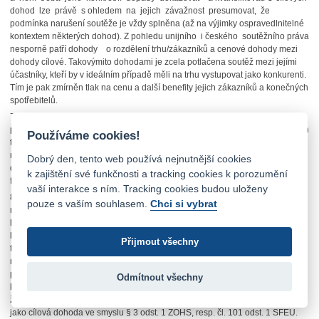
dohod lze právě s ohledem na jejich závažnost presumovat, že
podmínka narušení soutěže je vždy splněna (až na výjimky ospravedlnitelné
kontextem některých dohod). Z pohledu unijního i českého soutěžního práva
nesporně patří dohody o rozdělení trhu/zákazníků a cenové dohody mezi
dohody cílové. Takovýmito dohodami je zcela potlačena soutěž mezi jejími
účastníky, kteří by v ideálním případě měli na trhu vystupovat jako konkurenti.
Tím je pak zmírněn tlak na cenu a další benefity jejich zákazníků a konečných
spotřebitelů.
79. Kromě toho, že posuzované dohody jsou dohodami cílovými, lze je
považovat i za tzv.
hardcore restrictions
neboli dohody s tvrdým jádrem. Jejich
Používáme cookies!
typickými představiteli jsou právě dohody o koordinaci cen a dohody o
rozdělení trhu/zákazníků. Tyto dohody mají již ze své podstaty vždy škodlivý
Dobrý den, tento web používá nejnutnější cookies
dopad hospodářskou soutěž a její narušení jako svůj cíl a jsou pro zdravé
k zajištění své funkčnosti a tracking cookies k porozumění
fungování hospodářské soutěže nejzávažnější hrozbou.
vaší interakce s ním. Tracking cookies budou uloženy
80. Co se týká materiální stránky narušení hospodářské soutěže, mám za
pouze s vaším souhlasem.
Chci si vybrat
nesporné, že posuzované jednání bylo přinejmenším způsobilé narušit
hospodářskou soutěž. Spisový materiál obsahuje poměrně jasné důkazy o
komunikaci soutěžitelů ať již před formálním písemným uzavřením dohody,
Přijmout všechny
tak i po něm ohledně cenových nabídek a rezervací. Docházelo tedy k
rozdělení zákazníků mezi jednotlivé účastníky dohody, kteří na sebe neútočili
případným podáváním lepších nabídek. Tím byla potlačena i cenová
Odmítnout všechny
konkurence a naopak byl vytvářen tlak na vyšší ceny přeprav. Uzavírám tedy,
že posuzované jednání bylo orgánem prvního stupně správně posouzeno
jako cílová dohoda ve smyslu § 3 odst. 1 ZOHS, resp. čl. 101 odst. 1 SFEU.