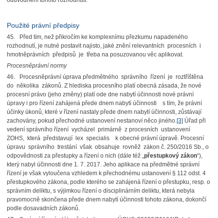
odůvodnění tohoto rozhodnutí.
Použité právní předpisy
45. Před tím, než přikročím ke komplexnímu přezkumu napadeného
rozhodnutí, je nutné postavit najisto, jaké znění relevantních procesních i
hmotněprávních předpisů je třeba na posuzovanou věc aplikovat.
Procesněprávní normy
46. Procesněprávní úprava předmětného správního řízení je roztříštěna
do několika zákonů. Z hlediska procesního platí obecná zásada, že nové
procesní právo (jeho změny) platí ode dne nabytí účinnosti nové právní
úpravy i pro řízení zahájená přede dnem nabytí účinnosti s tím, že právní
účinky úkonů, které v řízení nastaly přede dnem nabytí účinnosti, zůstávají
zachovány, pokud přechodné ustanovení nestanoví něco jiného.
[3]
Úřad při
vedení správního řízení vycházel primárně z procesních ustanovení
ZOHS, která představují lex specialis k obecné právní úpravě. Procesní
úpravu správního trestání však obsahuje rovněž zákon č. 250/2016 Sb., o
odpovědnosti za přestupky a řízení o nich (dále též „
přestupkový zákon
“),
který nabyl účinnosti dne 1. 7. 2017. Jeho aplikace na předmětné správní
řízení je však vyloučena vzhledem k přechodnému ustanovení § 112 odst. 4
přestupkového zákona, podle kterého se zahájená řízení o přestupku, resp. o
správním deliktu, s výjimkou řízení o disciplinárním deliktu, která nebyla
pravomocně skončena přede dnem nabytí účinnosti tohoto zákona, dokončí
podle dosavadních zákonů.