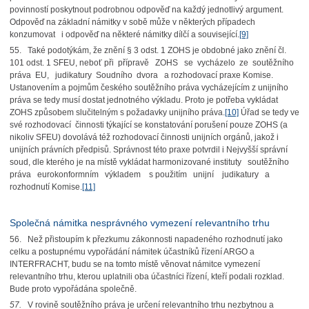
povinností poskytnout podrobnou odpověď na každý jednotlivý argument.
Odpověď na základní námitky v sobě může v některých případech
konzumovat i odpověď na některé námitky dílčí a související.
[9]
55. Také podotýkám, že znění § 3 odst. 1 ZOHS je obdobné jako znění čl.
101 odst. 1 SFEU, neboť při přípravě ZOHS se vycházelo ze soutěžního
práva EU, judikatury Soudního dvora a rozhodovací praxe Komise.
Ustanovením a pojmům českého soutěžního práva vycházejícím z unijního
práva se tedy musí dostat jednotného výkladu. Proto je potřeba vykládat
ZOHS způsobem slučitelným s požadavky unijního práva.
[10]
Úřad se tedy ve
své rozhodovací činnosti týkající se konstatování porušení pouze ZOHS (a
nikoliv SFEU) dovolává též rozhodovací činnosti unijních orgánů, jakož i
unijních právních předpisů. Správnost této praxe potvrdil i Nejvyšší správní
soud, dle kterého je na místě vykládat harmonizované instituty soutěžního
práva eurokonformním výkladem s použitím unijní judikatury a
rozhodnutí Komise.
[11]
Společná námitka nesprávného vymezení relevantního trhu
56. Než přistoupím k přezkumu zákonnosti napadeného rozhodnutí jako
celku a postupnému vypořádání námitek účastníků řízení ARGO a
INTERFRACHT, budu se na tomto místě věnovat námitce vymezení
relevantního trhu, kterou uplatnili oba účastníci řízení, kteří podali rozklad.
Bude proto vypořádána společně.
57.
V rovině soutěžního práva je určení relevantního trhu nezbytnou a