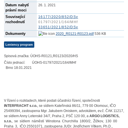
Datum nabytí
26. 1. 2021
právní moci
Související
16177/2020/852/DSv
rozhodnutí
01797/2021/164/MHf
33651/2021/852/DSv
Dokumenty
2020_R0121-R0123.pdf
536 KB
Leniency program
Spisová značka: ÚOHS-R0121,R0123/2020/HS
Číslo jednací: ÚOHS-01797/2021/164/MHf
Brno 18.01.2021
V řízení o rozkladech, které podali účastníci řízení, společnosti
INTERFRACHT s.r.o.
, se sídlem Kateřinská 86/11, 779 00 Olomouc, IČO
25499394, zastoupena Mgr. Jakubem Oniskem, advokátem, ev.č. ČAK 11217,
se sídlem Anny Letenské 34/7, Praha 2, PSČ 120 00, a
ARGO LOGISTICS,
s.r.o.
, se sídlem náměstí Winstona Churchilla 1800/2, Žižkov, 130 00
Praha 3, IČO 25501071, zastoupena JUDr. Jindřichem Vítkem, Ph.D.,