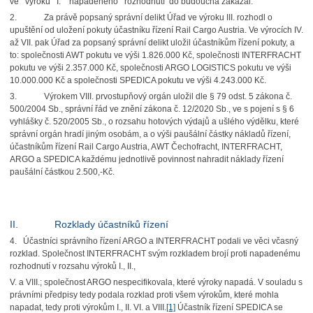
ve výroku I. napadeného rozhodnutí do budoucna zakázal.
2. Za právě popsaný správní delikt Úřad ve výroku III. rozhodl o
upuštění od uložení pokuty účastníku řízení Rail Cargo Austria. Ve výrocích IV.
až VII. pak Úřad za popsaný správní delikt uložil účastníkům řízení pokuty, a
to: společnosti AWT pokutu ve výši 1.826.000 Kč, společnosti INTERFRACHT
pokutu ve výši 2.357.000 Kč, společnosti ARGO LOGISTICS pokutu ve výši
10.000.000 Kč a společnosti SPEDICA pokutu ve výši 4.243.000 Kč.
3. Výrokem VIII. prvostupňový orgán uložil dle § 79 odst. 5 zákona č.
500/2004 Sb., správní řád ve znění zákona č. 12/2020 Sb., ve s pojení s § 6
vyhlášky č. 520/2005 Sb., o rozsahu hotových výdajů a ušlého výdělku, které
správní orgán hradí jiným osobám, a o výši paušální částky nákladů řízení,
účastníkům řízení Rail Cargo Austria, AWT Čechofracht, INTERFRACHT,
ARGO a SPEDICA každému jednotlivě povinnost nahradit náklady řízení
paušální částkou 2.500,-Kč.
II. Rozklady účastníků řízení
4. Účastníci správního řízení ARGO a INTERFRACHT podali ve věci včasný
rozklad. Společnost INTERFRACHT svým rozkladem brojí proti napadenému
rozhodnutí v rozsahu výroků I., II.,
V. a VIII.; společnost ARGO nespecifikovala, které výroky napadá. V souladu s
právními předpisy tedy podala rozklad proti všem výrokům, které mohla
napadat, tedy proti výrokům I., II. VI. a VIII.
[1]
Účastník řízení SPEDICA se