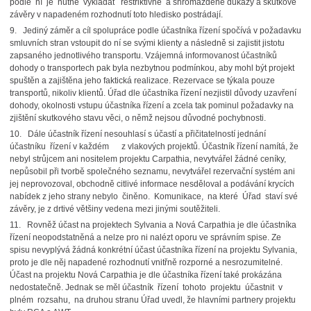
podle ní je nutné vykládat restriktivně a shromážděné důkazy a skutkové
závěry v napadeném rozhodnutí toto hledisko postrádají.
9. Jediný záměr a cíl spolupráce podle účastníka řízení spočívá v požadavku
smluvních stran vstoupit do ní se svými klienty a následně si zajistit jistotu
zapsaného jednotlivého transportu. Vzájemná informovanost účastníků
dohody o transportech pak byla nezbytnou podmínkou, aby mohl být projekt
spuštěn a zajištěna jeho faktická realizace. Rezervace se týkala pouze
transportů, nikoliv klientů. Úřad dle účastníka řízení nezjistil důvody uzavření
dohody, okolnosti vstupu účastníka řízení a zcela tak pominul požadavky na
zjištění skutkového stavu věci, o němž nejsou důvodné pochybnosti.
10. Dále účastník řízení nesouhlasí s účastí a přičitatelností jednání
účastníku řízení v každém z vlakových projektů. Účastník řízení namítá, že
nebyl strůjcem ani nositelem projektu Carpathia, nevytvářel žádné ceníky,
nepůsobil při tvorbě společného seznamu, nevytvářel rezervační systém ani
jej neprovozoval, obchodně citlivé informace nesděloval a podávání krycích
nabídek z jeho strany nebylo činěno. Komunikace, na které Úřad staví své
závěry, je z drtivé většiny vedena mezi jinými soutěžiteli.
11. Rovněž účast na projektech Sylvania a Nová Carpathia je dle účastníka
řízení neopodstatněná a nelze pro ni nalézt oporu ve správním spise. Ze
spisu nevyplývá žádná konkrétní účast účastníka řízení na projektu Sylvania,
proto je dle něj napadené rozhodnutí vnitřně rozporné a nesrozumitelné.
Účast na projektu Nová Carpathia je dle účastníka řízení také prokázána
nedostatečně. Jednak se měl účastník řízení tohoto projektu účastnit v
plném rozsahu, na druhou stranu Úřad uvedl, že hlavními partnery projektu