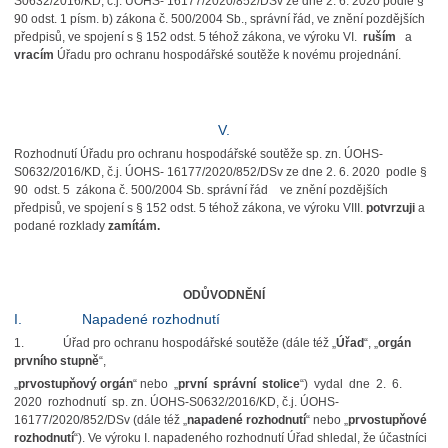
S0632/2016/KD, č.j. ÚOHS- 16177/2020/852/DSv ze dne 2. 6. 2020 podle §
90 odst. 1 písm. b) zákona č. 500/2004 Sb., správní řád, ve znění pozdějších
předpisů, ve spojení s § 152 odst. 5 téhož zákona, ve výroku VI.
ruším
a
vracím
Úřadu pro ochranu hospodářské soutěže k novému projednání.
V.
Rozhodnutí Úřadu pro ochranu hospodářské soutěže sp. zn. ÚOHS-
S0632/2016/KD, č.j. ÚOHS- 16177/2020/852/DSv ze dne 2. 6. 2020 podle §
90 odst. 5 zákona č. 500/2004 Sb. správní řád ve znění pozdějších
předpisů, ve spojení s § 152 odst. 5 téhož zákona, ve výroku VIII.
potvrzuji
a
podané rozklady
zamítám.
ODŮVODNĚNÍ
I. Napadené rozhodnutí
1. Úřad pro ochranu hospodářské soutěže (dále též „
Úřad
“, „
orgán
prvního stupně
“,
„
prvostupňový orgán
“ nebo „
první správní stolice
“) vydal dne 2. 6.
2020 rozhodnutí sp. zn. ÚOHS-S0632/2016/KD, č.j. ÚOHS-
16177/2020/852/DSv (dále též „
napadené rozhodnutí
“ nebo „
prvostupňové
rozhodnutí
“). Ve výroku I. napadeného rozhodnutí Úřad shledal, že účastníci