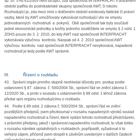
sp. zn. 5 As 61/2005 není určující, zda společnost INTERFRACHT v dotčeném
období patřila do podnikatelské skupiny společnosti AWT, či nikoliv.
Rozhodující je, zda mezi nimi v dotčeném období existovaly faktické či právní
vazby, které by AWT umožňovaly vykonávat rozhodující vliv ve smyslu
jednostranných rozhodnutí a pokynů. Obě společnosti tak byly součástí
jedné ekonomické jednotky a tvořily jednoho soutěžitele ve smyslu § 2 odst. 1
ZOHS pouze do 3. 2. 2010, do kdy AWT nad společností INTERFRACHT
vykonávala výlučnou kontrolu. Naopak od 4. 2. 2010 společnost AWT
výlučnou kontrolu nad společností INTERFRACHT nevykonává, napadené
rozhodnutí je tedy podle AWT správné.
III. Řízení o rozkladu
43. Správní orgán prvního stupně neshledal důvody pro postup podle
ustanovení § 87 zákona č. 500/2004 Sb., správní řád ve znění zákona č.
12/2020 Sb., a proto v souladu s ustanovením § 88 odst. 1 téhož zákona
předal spis orgánu rozhodujícímu o rozkladu.
44. Podle § 89 odst. 2 zákona č. 500/2004 Sb., správní řád ve znění
pozdějších předpisů, jsem přezkoumal v rozsahu napadených výroků soulad
napadeného rozhodnutí a řízení, které vydání tohoto rozhodnutí předcházelo,
s právními předpisy, jakož i správnost napadeného rozhodnutí, tu však toliko
v rozsahu námitek uplatněných v rozkladech, popřípadě,
vyžadoval-li to
veřejný zájem, přičemž jsem dospěl k závěrům uvedeným v dalších částech