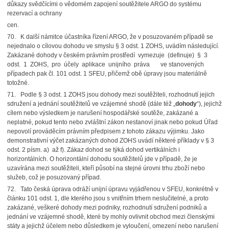
důkazy svědčícími o vědomém zapojení soutěžitele ARGO do systému
rezervací a ochrany
cen.
70. K další námitce účastníka řízení ARGO, že v posuzovaném případě se
nejednalo o cílovou dohodu ve smyslu § 3 odst. 1 ZOHS, uvádím následující.
Zakázané dohody v českém právním prostředí vymezuje (definuje) § 3
odst. 1 ZOHS, pro účely aplikace unijního práva ve stanovených
případech pak čl. 101 odst. 1 SFEU, přičemž obě úpravy jsou materiálně
totožné.
71. Podle § 3 odst. 1 ZOHS jsou dohody mezi soutěžiteli, rozhodnutí jejich
sdružení a jednání soutěžitelů ve vzájemné shodě (dále též „
dohody
“), jejichž
cílem nebo výsledkem je narušení hospodářské soutěže, zakázané a
neplatné, pokud tento nebo zvláštní zákon nestanoví jinak nebo pokud Úřad
nepovolí prováděcím právním předpisem z tohoto zákazu výjimku. Jako
demonstrativní výčet zakázaných dohod ZOHS uvádí některé příklady v § 3
odst. 2 písm. a) až f). Zákaz dohod se týká dohod vertikálních i
horizontálních. O horizontální dohodu soutěžitelů jde v případě, že je
uzavírána mezi soutěžiteli, kteří působí na stejné úrovni trhu zboží nebo
služeb, což je posuzovaný případ.
72. Tato česká úprava odráží unijní úpravu vyjádřenou v SFEU, konkrétně v
článku 101 odst. 1, dle kterého jsou s vnitřním trhem neslučitelné, a proto
zakázané, veškeré dohody mezi podniky, rozhodnutí sdružení podniků a
jednání ve vzájemné shodě, které by mohly ovlivnit obchod mezi členskými
státy a jejichž účelem nebo důsledkem je vyloučení, omezení nebo narušení