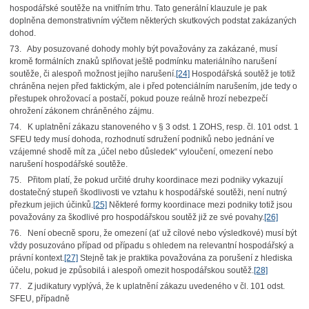
hospodářské soutěže na vnitřním trhu. Tato generální klauzule je pak
doplněna demonstrativním výčtem některých skutkových podstat zakázaných
dohod.
73. Aby posuzované dohody mohly být považovány za zakázané, musí
kromě formálních znaků splňovat ještě podmínku materiálního narušení
soutěže, či alespoň možnost jejího narušení.
[24]
Hospodářská soutěž je totiž
chráněna nejen před faktickým, ale i před potenciálním narušením, jde tedy o
přestupek ohrožovací a postačí, pokud pouze reálně hrozí nebezpečí
ohrožení zákonem chráněného zájmu.
74. K uplatnění zákazu stanoveného v § 3 odst. 1 ZOHS, resp. čl. 101 odst. 1
SFEU tedy musí dohoda, rozhodnutí sdružení podniků nebo jednání ve
vzájemné shodě mít za „účel nebo důsledek“ vyloučení, omezení nebo
narušení hospodářské soutěže.
75. Přitom platí, že pokud určité druhy koordinace mezi podniky vykazují
dostatečný stupeň škodlivosti ve vztahu k hospodářské soutěži, není nutný
přezkum jejich účinků.
[25]
Některé formy koordinace mezi podniky totiž jsou
považovány za škodlivé pro hospodářskou soutěž již ze své povahy.
[26]
76. Není obecně sporu, že omezení (ať už cílové nebo výsledkové) musí být
vždy posuzováno případ od případu s ohledem na relevantní hospodářský a
právní kontext.
[27]
Stejně tak je praktika považována za porušení z hlediska
účelu, pokud je způsobilá i alespoň omezit hospodářskou soutěž.
[28]
77. Z judikatury vyplývá, že k uplatnění zákazu uvedeného v čl. 101 odst.
SFEU, případně