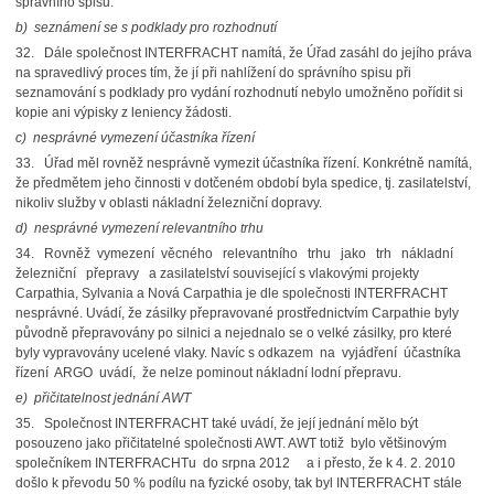
správního spisu.
b)
seznámení se s podklady pro rozhodnutí
32. Dále společnost INTERFRACHT namítá, že Úřad zasáhl do jejího práva
na spravedlivý proces tím, že jí při nahlížení do správního spisu při
seznamování s podklady pro vydání rozhodnutí nebylo umožněno pořídit si
kopie ani výpisky z leniency žádosti.
c)
nesprávné vymezení účastníka řízení
33. Úřad měl rovněž nesprávně vymezit účastníka řízení. Konkrétně namítá,
že předmětem jeho činnosti v dotčeném období byla spedice, tj. zasilatelství,
nikoliv služby v oblasti nákladní železniční dopravy.
d)
nesprávné vymezení relevantního trhu
34. Rovněž vymezení věcného relevantního trhu jako trh nákladní
železniční přepravy a zasilatelství související s vlakovými projekty
Carpathia, Sylvania a Nová Carpathia je dle společnosti INTERFRACHT
nesprávné. Uvádí, že zásilky přepravované prostřednictvím Carpathie byly
původně přepravovány po silnici a nejednalo se o velké zásilky, pro které
byly vypravovány ucelené vlaky. Navíc s odkazem na vyjádření účastníka
řízení ARGO uvádí, že nelze pominout nákladní lodní přepravu.
e)
přičitatelnost jednání AWT
35. Společnost INTERFRACHT také uvádí, že její jednání mělo být
posouzeno jako přičitatelné společnosti AWT. AWT totiž bylo většinovým
společníkem INTERFRACHTu do srpna 2012 a i přesto, že k 4. 2. 2010
došlo k převodu 50 % podílu na fyzické osoby, tak byl INTERFRACHT stále