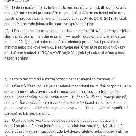
byly RCA a AWT.
12. Dále je napadené rozhodnutí stiženo nesprávnými skutkovými závěry
ohledně doby trvání protisoutěžního jednání. U účastníka řízení měla doba
účasti na protisoutěžním jednání trvat od 1. 7. 2004 do 10. 6. 2013. To však
podle něj postrádá jakoukoliv oporu ve správním spise.
13. Účastník řízení také nesouhlasí s hodnocením důkazů, které byly z jeho
strany předloženy. Ty údajně přitom vyvracely jakoukoliv přičitatelnost za
protisoutěžní jednání nebo naplnění podmínek pro aplikaci pravidla de
minimis nebo blokové výjimky. Nesprávně měl Úřad také posoudit důkazy
předložené soutěžiteli RCA a AWT, když část jich byla akceptována a část
nezohledněna.
b)
nedostatek důvodů a vnitřní rozpornost napadeného rozhodnutí
14. Účastník řízení považuje napadené rozhodnutí za vnitřně rozporné, jeho
odůvodnění v řadě závěrů zcela neodůvodněné, bez podrobnějšího
popisu jednotlivých skutků vzhledem k účastníku řízení. Proto je dle něj
neurčité. Řada závěrů přitom vylučuje jakoukoliv účast účastníka řízení na
projektu Sylvania. Závěr, že se projektu Sylvania účastnil (včetně vyměření
sankce), je tak neudržitelný.
15. Úřadu je také vytýkáno, že se dostatečně nezabýval negativním
dopadem předmětného jednání na hospodářskou soutěž, když Úřad měl
podle účastníka řízení zjišťovat, zda byl dopad citelný, nebo nikoliv. Pak měl