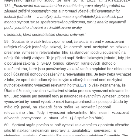
Nejvyššího správního soudu ze dne 30. 9. 2013, č. j. 2 Afs 82/2012–
134: „
Posuzování relevantního trhu v soutěžním právu obvykle probíhá na
základě zjištění podstatných dat a informací včetně užití kvantitativních
technik (odhadů a analýz). Informace o spotřebitelských reakcích pak
mohou plynout jak ze spotřebitelského průzkumu, tak i z analýz objektivně
podchyceného chování a z kvalifikované úvahy
o kritériích, která spotřebitelské chování ovlivňují.“
59. Současně je však třeba vzpomenout, že aktuální trend v posuzování
určitých cílových jednání je takový, že obecně není nezbytné se otázkou
přesného vymezení relevantního trhu (a stanovení podílu soutěžitelů na
něm) důkladněji zabývat. To je případ např. šetření takových jednání, kdy jde
o porušení zákona či SFEU formou cílových kartelových dohod o
rozdělení trhu, které jsou považovány za zakázané a neplatné bez ohledu na
podíl účastníků dohody dosažený na relevantním trhu. Je tedy třeba vycházet
z toho, že oproti dohodám výsledkovým u cílových dohod není nezbytná
nutnost exaktního vymezení relevantního trhu.
[17]
To však neznamená, že
Úřad může rezignovat na kvalitativní stránku procesu vymezení relevantního
trhu. Bez ohledu jak detailně tedy je nakonec relevantní trh vymezen, proces
vymezování by neměl vybočit z mezí transparentnosti a z postupu Úřadu by
mělo být jasné, na základě čeho došel ke konkrétní podobě
relevantního trhu. Tedy i vymezení relevantního trhu nesmí vzbuzovat
důvodné pochybnosti o stavu věci (§ 3 správního řádu).
60. Správní orgán prvního stupně vymezil relevantní trh z pohledu věcného
jako trh nákladní železniční přepravy a zasilatelství související s