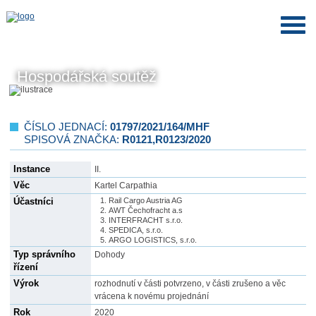
Hospodářská soutěž
ČÍSLO JEDNACÍ:
01797/2021/164/MHF
SPISOVÁ ZNAČKA:
R0121,R0123/2020
Instance
II.
Věc
Kartel Carpathia
Účastníci
Rail Cargo Austria AG
AWT Čechofracht a.s
INTERFRACHT s.r.o.
SPEDICA, s.r.o.
ARGO LOGISTICS, s.r.o.
Typ správního
Dohody
řízení
Výrok
rozhodnutí v části potvrzeno, v části zrušeno a věc
vrácena k novému projednání
Rok
2020