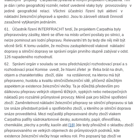
vlakovými projekty Carpathia/Sylvania a novým projektem Carpathia. Tím
je dán i jeho geografický rozměr, neboť uvedené vlaky byly provozovány v
jediné geografické relaci. Všichni účastníci řízení byli aktivní v
nákladní železniční přepravě a spedici. Jsou to zároveň oblasti činností
zasažené vytýkaným jednáním.
61. Účastník řízení INTERFRACHT tvrdí, že projektem Carpathia byly
přepravovány zásilky, které se dříve na místo určení posílaly po silnici, a
nelze pominout ani lodní přepravu. Relevantní trh by tedy dle něj měl být
věcně širší. K tomu uvádím, že možnou zastupitelností vlakové nákladní
dopravy a silniční dopravy se správní orgán prvního stupně zabýval v odst.
126 napadeného rozhodnutí.
62. Správní orgán v souladu se svou předcházející rozhodovací praxí a s
rozhodovací praxí Komise uvedl, že hlavní zřetel je třeba brát na druh,
objem a charakteristiku zboží, dále na vzdálenost, na kterou má být
přepraveno, hustotu a kvalitu silniční/železniční sítě, přičemž důležitým
aspektem je existence železniční vlečky. Ta je důležitá především pro
dálkovou přepravu velkých objemů těžkých, sypkých nebo nebezpečných
nákladů pro rozsáhlé průmyslové provozy. Méně pak pro běžné spotřební
zboží. Zaměnitelnost nákladní železniční přepravy se silniční přepravou si tak
lze snáze představit právě u spotřebního zboží, u kterého je silniční doprava
snáze proveditelná. Mezi nejčastěji přepravované druhy zboží vlakem
Carpathia patřily sádrokartonové desky, automobily, papír, dřevotříska,
chemikálie, plechy a profily, kaolín atd.
[18]
Jde tedy převážně o skladbu zboží
přepravovaného ve velkých objemech do průmyslových podniků, kde
existence železniční vlečky hraje velkou roli. Pro popsaný typ zboží ve