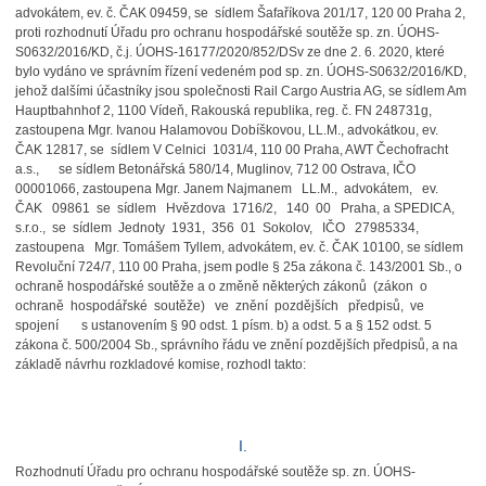
advokátem, ev. č. ČAK 09459, se sídlem Šafaříkova 201/17, 120 00 Praha 2,
proti rozhodnutí Úřadu pro ochranu hospodářské soutěže sp. zn. ÚOHS-
S0632/2016/KD, č.j. ÚOHS-16177/2020/852/DSv ze dne 2. 6. 2020, které
bylo vydáno ve správním řízení vedeném pod sp. zn. ÚOHS-S0632/2016/KD,
jehož dalšími účastníky jsou společnosti Rail Cargo Austria AG, se sídlem Am
Hauptbahnhof 2, 1100 Vídeň, Rakouská republika, reg. č. FN 248731g,
zastoupena Mgr. Ivanou Halamovou Dobíškovou, LL.M., advokátkou, ev.
ČAK 12817, se sídlem V Celnici 1031/4, 110 00 Praha, AWT Čechofracht
a.s., se sídlem Betonářská 580/14, Muglinov, 712 00 Ostrava, IČO
00001066, zastoupena Mgr. Janem Najmanem LL.M., advokátem, ev.
ČAK 09861 se sídlem Hvězdova 1716/2, 140 00 Praha, a SPEDICA,
s.r.o., se sídlem Jednoty 1931, 356 01 Sokolov, IČO 27985334,
zastoupena Mgr. Tomášem Tyllem, advokátem, ev. č. ČAK 10100, se sídlem
Revoluční 724/7, 110 00 Praha, jsem podle § 25a zákona č. 143/2001 Sb., o
ochraně hospodářské soutěže a o změně některých zákonů (zákon o
ochraně hospodářské soutěže) ve znění pozdějších předpisů, ve
spojení s ustanovením § 90 odst. 1 písm. b) a odst. 5 a § 152 odst. 5
zákona č. 500/2004 Sb., správního řádu ve znění pozdějších předpisů, a na
základě návrhu rozkladové komise, rozhodl takto:
I.
Rozhodnutí Úřadu pro ochranu hospodářské soutěže sp. zn. ÚOHS-