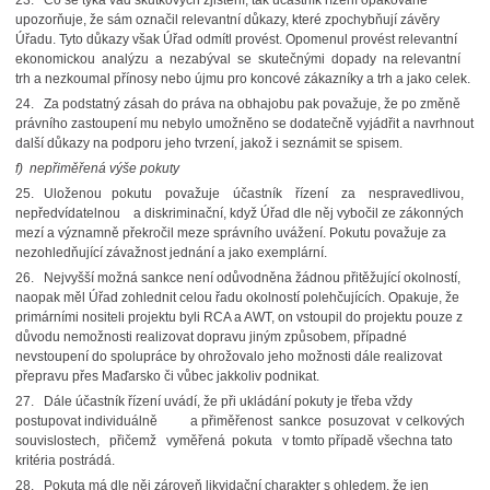
23. Co se týká vad skutkových zjištění, tak účastník řízení opakovaně
upozorňuje, že sám označil relevantní důkazy, které zpochybňují závěry
Úřadu. Tyto důkazy však Úřad odmítl provést. Opomenul provést relevantní
ekonomickou analýzu a nezabýval se skutečnými dopady na relevantní
trh a nezkoumal přínosy nebo újmu pro koncové zákazníky a trh a jako celek.
24. Za podstatný zásah do práva na obhajobu pak považuje, že po změně
právního zastoupení mu nebylo umožněno se dodatečně vyjádřit a navrhnout
další důkazy na podporu jeho tvrzení, jakož i seznámit se spisem.
f)
nepřiměřená výše pokuty
25. Uloženou pokutu považuje účastník řízení za nespravedlivou,
nepředvídatelnou a diskriminační, když Úřad dle něj vybočil ze zákonných
mezí a významně překročil meze správního uvážení. Pokutu považuje za
nezohledňující závažnost jednání a jako exemplární.
26. Nejvyšší možná sankce není odůvodněna žádnou přitěžující okolností,
naopak měl Úřad zohlednit celou řadu okolností polehčujících. Opakuje, že
primárními nositeli projektu byli RCA a AWT, on vstoupil do projektu pouze z
důvodu nemožnosti realizovat dopravu jiným způsobem, případné
nevstoupení do spolupráce by ohrožovalo jeho možnosti dále realizovat
přepravu přes Maďarsko či vůbec jakkoliv podnikat.
27. Dále účastník řízení uvádí, že při ukládání pokuty je třeba vždy
postupovat individuálně a přiměřenost sankce posuzovat v celkových
souvislostech, přičemž vyměřená pokuta v tomto případě všechna tato
kritéria postrádá.
28. Pokuta má dle něj zároveň likvidační charakter s ohledem, že jen