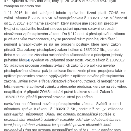
47. Správní řízení v této věci, tedy sp. zn. ÚOHS-S0632/2016/KD, bylo
zahájeno ex officio dne
1. 11. 2016. Ke dni zahájení tohoto správního řízení platil ZOHS ve
znění zákona č. 293/2016 Sb. Následující novela č. 183/2017 Sb. s účinností
od 1. 7. 2017 je primárně zákonem, který slaďuje jiné speciální předpisy
týkající se správního trestání s novou právní úpravou správního trestání
obsaženou v přestupkovém zákonu. Do § 112 odst. 4 přestupkového zákona
je vtělena vůle zákonodárce, aby se procesní režim probíhajících řízení
neměnil a neaplikovaly se na ně procesní postupy, které nový zákon
přináší. Oba zákony, přestupkový zákon i zákon č. 183/2017 Sb., je proto
třeba v souladu se zásadou racionálního zákonodárce a principem jednoty
právního řádu
[4]
vykládat ve vzájemné souvislosti. Pokud zákon č. 183/2017
Sb. adaptuje procesní předpisy zvláštních zákonů pro aplikaci nového
přestupkového zákona, pak je aplikace těchto změn přímo propojena také s
aplikací procesních pravidel vyplývajících z aplikace nového přestupkového
zákona. Jinými slovy je třeba výkladově překlenout vznikající nelogičnost (je
totiž nesmyslné aplikovat výjimky z obecného předpisu, který se na věc vůbec
neaplikuje). V případě ZOHS dochází právě k takové situaci. Zákon č.
183/2017 Sb. přináší procesní pravidla, která jsou přímo
navázána na účinnost nového přestupkového zákona. Svědčí o tom i
důvodová zpráva k zákonu č. 183/2017 Sb., podle níž se „
v zákonech
upravujících působnost Úřadu pro ochranu hospodářské soutěže k
projednávání přestupků zakotvují rozsáhlé odchylky od obecné úpravy,
které jsou potřebné vzhledem ke specifické povaze přestupků, které
projednává Úřad pro ochranu hospodářské soutěže […]
“
[5]
Z daného tedy