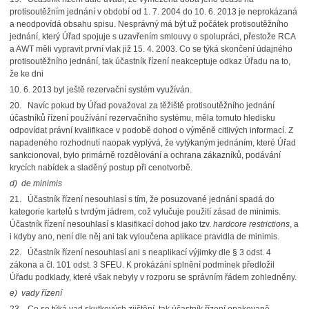
protisoutěžním jednání v období od 1. 7. 2004 do 10. 6. 2013 je neprokázaná
a neodpovídá obsahu spisu. Nesprávný má být už počátek protisoutěžního
jednání, který Úřad spojuje s uzavřením smlouvy o spolupráci, přestože RCA
a AWT měli vypravit první vlak již 15. 4. 2003. Co se týká skončení údajného
protisoutěžního jednání, tak účastník řízení neakceptuje odkaz Úřadu na to,
že ke dni
10. 6. 2013 byl ještě rezervační systém využíván.
20. Navíc pokud by Úřad považoval za těžiště protisoutěžního jednání
účastníků řízení používání rezervačního systému, měla tomuto hledisku
odpovídat právní kvalifikace v podobě dohod o výměně citlivých informací. Z
napadeného rozhodnutí naopak vyplývá, že vytýkaným jednáním, které Úřad
sankcionoval, bylo primárně rozdělování a ochrana zákazníků, podávání
krycích nabídek a sladěný postup při cenotvorbě.
d)
de minimis
21. Účastník řízení nesouhlasí s tím, že posuzované jednání spadá do
kategorie kartelů s tvrdým jádrem, což vylučuje použití zásad de minimis.
Účastník řízení nesouhlasí s klasifikací dohod
jako tzv.
hardcore restrictions
, a
i kdyby ano, není dle něj ani tak vyloučena aplikace pravidla
de minimis.
22. Účastník řízení nesouhlasí ani s neaplikací výjimky dle § 3 odst. 4
zákona a čl. 101 odst. 3 SFEU. K prokázání splnění podmínek předložil
Úřadu podklady, které však nebyly v rozporu se správním řádem zohledněny.
e)
vady řízení