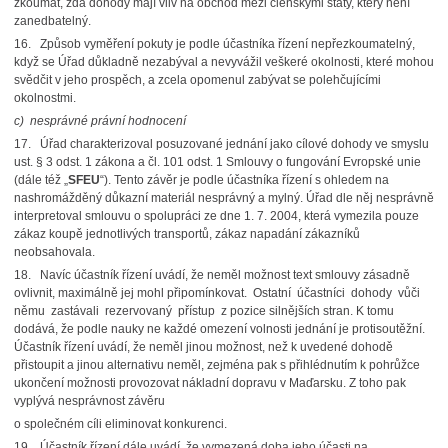
zkoumat, zda dohody mají vliv na obchod mezi členskými státy, který není
zanedbatelný.
16. Způsob vyměření pokuty je podle účastníka řízení nepřezkoumatelný,
když se Úřad důkladně nezabýval a nevyvážil veškeré okolnosti, které mohou
svědčit v jeho prospěch, a zcela opomenul zabývat se polehčujícími
okolnostmi.
c)
nesprávné právní hodnocení
17. Úřad charakterizoval posuzované jednání jako cílové dohody ve smyslu
ust. § 3 odst. 1 zákona a čl. 101 odst. 1 Smlouvy o fungování Evropské unie
(dále též „
SFEU
“). Tento závěr je podle účastníka řízení s ohledem na
nashromážděný důkazní materiál nesprávný a mylný. Úřad dle něj nesprávně
interpretoval smlouvu o spolupráci ze dne 1. 7. 2004, která vymezila pouze
zákaz koupě jednotlivých transportů, zákaz napadání zákazníků
neobsahovala.
18. Navíc účastník řízení uvádí, že neměl možnost text smlouvy zásadně
ovlivnit, maximálně jej mohl připomínkovat. Ostatní účastníci dohody vůči
němu zastávali rezervovaný přístup z pozice silnějších stran. K tomu
dodává, že podle nauky ne každé omezení volnosti jednání je protisoutěžní.
Účastník řízení uvádí, že neměl jinou možnost, než k uvedené dohodě
přistoupit a jinou alternativu neměl, zejména pak s přihlédnutím k pohrůžce
ukončení možnosti provozovat nákladní dopravu v Maďarsku. Z toho pak
vyplývá nesprávnost závěru
o společném cíli eliminovat konkurenci.
19. Účastník řízení dále uvádí, že vymezená doba jeho účasti na