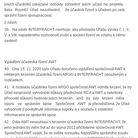
jiných účastníků zakázané dohody zohlednil jejich účast na projektu
Italia. Rovněž Úřad nezohlednil, že účastník řízení s Úřadem po celé
správní řízení spolupracoval.
i) návrh
39. Na závěr INTERFRACHT navrhuje, aby předseda Úřadu výroky č. I., II.,
V. a VIII. napadeného rozhodnutí zrušil a správní řízení ve vztahu k němu
zastavil.
Vyjádření účastníka řízení AWT
40. Dne 15. 12. 2020 bylo Úřadu doručeno vyjádření společnosti AWT k
některým tvrzením účastníků řízení ARGO a INTERFRACHT obsaženým v
rozkladech.
41. K rozkladu účastníka řízení ARGO společnost AWT odmítá tvrzení, že by
Úřad nesprávně vyhodnotil důkazy předložené RCA a AWT a nekriticky
přisoudil důkazní hodnotu jejich tvrzením, aniž by tato tvrzení měla
oporu ve správním spise. Společnost AWT je přesvědčena, že Úřad
vyhodnotil jí poskytnuté informace logicky a v souladu s ostatními
informacemi ve správním spise.
42. Dále AWT nesouhlasí s tvrzením účastníka řízení INTERFRACHT, že
jeho jednání by mělo být až do srpna 2012 přičitatelné společnosti AWT.
Společnost AWT uvádí, že ve světle rozsudku Nejvyššího správního soudu