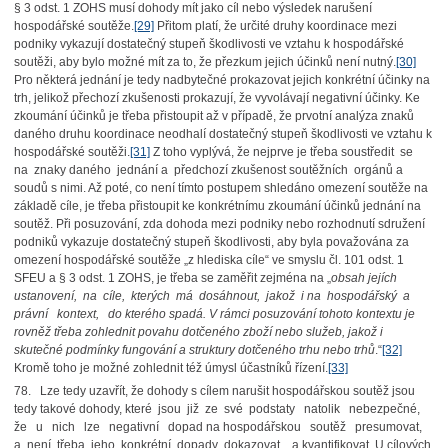
§ 3 odst. 1 ZOHS musí dohody mít jako cíl nebo výsledek narušení
hospodářské soutěže.
[29]
Přitom platí, že určité druhy koordinace mezi
podniky vykazují dostatečný stupeň škodlivosti ve vztahu k hospodářské
soutěži, aby bylo možné mít za to, že přezkum jejich účinků není nutný.
[30]
Pro některá jednání je tedy nadbytečné prokazovat jejich konkrétní účinky na
trh, jelikož přechozí zkušenosti prokazují, že vyvolávají negativní účinky. Ke
zkoumání účinků je třeba přistoupit až v případě, že prvotní analýza znaků
daného druhu koordinace neodhalí dostatečný stupeň škodlivosti ve vztahu k
hospodářské soutěži.
[31]
Z toho vyplývá, že nejprve je třeba soustředit se
na znaky daného jednání a předchozí zkušenost soutěžních orgánů a
soudů s nimi. Až poté, co není tímto postupem shledáno omezení soutěže na
základě cíle, je třeba přistoupit ke konkrétnímu zkoumání účinků jednání na
soutěž. Při posuzování, zda dohoda mezi podniky nebo rozhodnutí sdružení
podniků vykazuje dostatečný stupeň škodlivosti, aby byla považována za
omezení hospodářské soutěže „z hlediska cíle“ ve smyslu čl. 101 odst. 1
SFEU a § 3 odst. 1 ZOHS, je třeba se zaměřit zejména na „
obsah jejích
ustanovení, na cíle, kterých má dosáhnout, jakož i na hospodářský a
právní kontext, do kterého spadá. V rámci posuzování tohoto kontextu je
rovněž třeba zohlednit povahu dotčeného zboží nebo služeb, jakož i
skutečné podmínky fungování a struktury dotčeného trhu nebo trhů
.“
[32]
Kromě toho je možné zohlednit též úmysl účastníků řízení.
[33]
78. Lze tedy uzavřít, že dohody s cílem narušit hospodářskou soutěž jsou
tedy takové dohody, které jsou již ze své podstaty natolik nebezpečné,
že u nich lze negativní dopad na hospodářskou soutěž presumovat,
a není třeba jeho konkrétní dopady dokazovat a kvantifikovat. U cílových