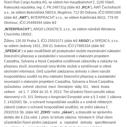
řízení Rail Cargo Austria AG, se sídlem Am Hauptbahnhof 2, 1100 Vídeň,
Rakouská republika, reg. č. FN 248731g (dále též „
RCA
“), AWT Čechofracht
a.s., se sídlem Betonářská 580/14, Muglinov, 712 00 Ostrava, IČO 00001066
(dále též „
AWT
“), INTERFRACHT s.r.o., se sídlem Kateřinská 86/11, 779 00
Olomouc, IČO 25499394 (dále též
„
INTERFRACHT
“), ARGO LOGISTICS, s.r.o., se sídlem náměstí Winstona
Churchilla 1800/2,
Žižkov, 130 00 Praha 3, IČO 25501071 (dále též
ARGO
“) a SPEDICA, s.r.o.,
se sídlem Jednoty 1931, 356 01 Sokolov, IČO 27985334 (dále též
„
SPEDICA
“) si jako soutěžitelé při poskytování služeb mezinárodní nákladní
železniční přepravy a zasilatelství v souvislosti s vlakovým projektem
Carpathia, Sylvania a Nová Carpathia rozdělovali zákazníky a zakázky na
přepravu zboží, koordinovali ceny těchto služeb a vyměňovali si citlivé
obchodní informace, čímž uzavřeli zakázanou dohodu s cílem narušit
hospodářskou soutěž na trhu nákladní železniční přepravy a zasilatelství
související s vlakovým projektem Carpathia, Sylvania a Nová Carpathia,
způsobilou ovlivnit obchod mezi členskými státy EU, která trvala
celkem od 1. 7. 2004 do 10. 6. 2013. Tím účastníci řízení porušili zákaz
stanovený v čl. 101 Smlouvy o fungování Evropské unie a § 3 odst. 1 zákona
č. 143/2001 Sb., o ochraně hospodářské soutěže a o změně některých
zákonů (zákon o ochraně hospodářské soutěže), ve znění zákona č.
293/2016 Sb. (dále též „
ZOHS
“ nebo „
zákon
“), a dopustili se správního
deliktu dle § 22a odst. 1 písm. b) tohoto zákona. Výrokem II. Úřad všem
účastníkům řízení plnění zakázané a neplatné dohody specifikované