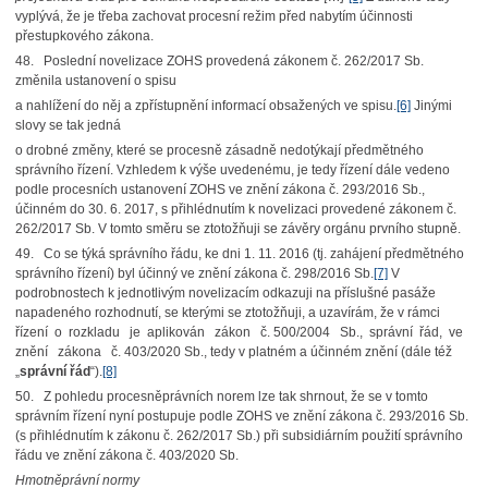
vyplývá, že je třeba zachovat procesní režim před nabytím účinnosti
přestupkového zákona.
48. Poslední novelizace ZOHS provedená zákonem č. 262/2017 Sb.
změnila ustanovení o spisu
a nahlížení do něj a zpřístupnění informací obsažených ve spisu.
[6]
Jinými
slovy se tak jedná
o drobné změny, které se procesně zásadně nedotýkají předmětného
správního řízení. Vzhledem k výše uvedenému, je tedy řízení dále vedeno
podle procesních ustanovení ZOHS ve znění zákona č. 293/2016 Sb.,
účinném do 30. 6. 2017, s přihlédnutím k novelizaci provedené zákonem č.
262/2017 Sb. V tomto směru se ztotožňuji se závěry orgánu prvního stupně.
49. Co se týká správního řádu, ke dni 1. 11. 2016 (tj. zahájení předmětného
správního řízení) byl účinný ve znění zákona č. 298/2016 Sb.
[7]
V
podrobnostech k jednotlivým novelizacím odkazuji na příslušné pasáže
napadeného rozhodnutí, se kterými se ztotožňuji, a uzavírám, že v rámci
řízení o rozkladu je aplikován zákon č. 500/2004 Sb., správní řád, ve
znění zákona č. 403/2020 Sb., tedy v platném a účinném znění (dále též
„
správní řád
“).
[8]
50. Z pohledu procesněprávních norem lze tak shrnout, že se v tomto
správním řízení nyní postupuje podle ZOHS ve znění zákona č. 293/2016 Sb.
(s přihlédnutím k zákonu č. 262/2017 Sb.) při subsidiárním použití správního
řádu ve znění zákona č. 403/2020 Sb.
Hmotněprávní normy