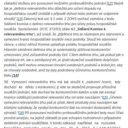
základní složkou pro posouzení možného protisoutěžního jednání.
[12]
Stejně
tak je „
definice relevantního trhu důležitá pro určení dopadu na
hospodářskou soutěž (zvláště v případě dohod nebo jednání ve vzájemné
shodě)
“.
[13]
Zákonný text ust. § 2 odst. 2 ZOHS vychází zejména z textu
Sdělení Komise o definici relevantního trhu pro účely práva hospodářské
soutěže Společenství (97/C 372/03) (dále též „
Sdělení Komise k
relevantnímu trhu
“), jež uvádí, že „
[d]efinice trhu je nástrojem pro stanovení a
vymezení hranic hospodářské soutěže mezi podniky. Slouží ke stanovení
rámce, v rámci něhož Komise uplatňuje politiku hospodářské soutěže.
Hlavním záměrem definice trhu je systematicky zjišťovat konkurenční
omezování, jimž zúčastněné podniky čelí. Cílem definice trhu, jak pokud jde o
výrobkový trh, tak o zeměpisný trh, je zjistit skutečné soutěžitele dotyčných
podniků, kteří mohou omezovat chování uvedených podniků
a bránit jim, aby
se chovaly svobodně, aniž by byly podrobeny účinnému konkurenčnímu
tlaku.
[14]
58.
Vymezení relevantního trhu má tak sloužit k „
nalezení hranic, kdy
dochází ke střetu s konkurencí, tj. kde se skutečně projevuje příslušné
soutěžní jednání, kde dochází ke konkurenčním tlakům a kde tak existují
hranice oddělující jednotlivé relevantní trhy od sebe navzájem
.“
[15]
„
Účelem
vymezení relevantního trhu pak je zjistit, které produkty jsou navzájem tak
blízkými substituty, že vyvíjejí konkurenční tlak na chování dodavatelů těchto
výrobků.
“
[16]
Při posouzení možného protisoutěžního jednání tedy musí Úřad
provést analýzu, na jejímž základě je pak schopen rozhodnout o případném
deliktním jednání soutěžitele. V tomto odkazuji například na rozsudek