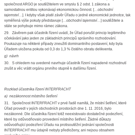
společnost ARGO je soutěžitelem ve smyslu § 2 odst. 1 zákona a
samostatnou entitou vykonávají ekonomickou činnost. […
obchodní
tajemství
…]. I kdyby však platil závěr Úřadu o jedné ekonomické jednotce, tak
vyměřená výše pokuty představuje […
obchodní tajemství
…] soutěžitele a
stále se pohybuje mimo rámec zákona.
29. Závěrem pak účastník řízení uvádí, že Úřad porušil princip legitimního
očekávání jako jeden ze základních principů správního rozhodování.
Poukazuje na některé případy zneužití dominantního postavení, kdy byla
Úřadem uložena pokuta od 0,3 do 1,3 % čistého obratu delikventa.
g)
návrh
30. S ohledem na uvedené navrhuje účastník řízení napadené rozhodnutí
zrušit a věc vrátit orgánu prvního stupně k dalšímu řízení.
Rozklad účastníka řízení INTERFRACHT
a)
nezákonnost místního šetření
31. Společnost INTERFRACHT v prvé řadě namítá, že místní šetření, které
Úřad provedl v jejích obchodních prostorách dne 1. 11. 2016, bylo
nezákonné. Dle účastníka řízení totiž neexistovalo dostatečné podezření,
které by odůvodňovalo provedení místního šetření. Žádné důkazy
odůvodňující podezření Úřadu na protisoutěžní jednání společnosti
INTERFRACHT mu údajně nebyly předloženy, ani nejsou obsahem