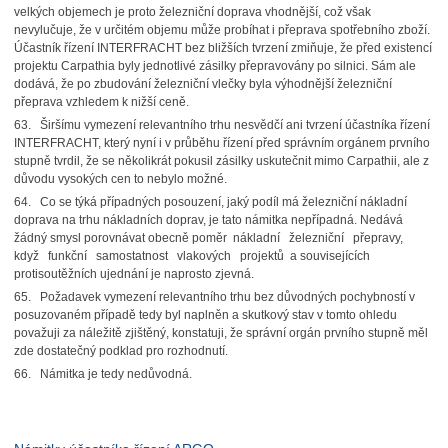
velkých objemech je proto železniční doprava vhodnější, což však
nevylučuje, že v určitém objemu může probíhat i přeprava spotřebního zboží.
Účastník řízení INTERFRACHT bez bližších tvrzení zmiňuje, že před existencí
projektu Carpathia byly jednotlivé zásilky přepravovány po silnici. Sám ale
dodává, že po zbudování železniční vlečky byla výhodnější železniční
přeprava vzhledem k nižší ceně.
63. Širšímu vymezení relevantního trhu nesvědčí ani tvrzení účastníka řízení
INTERFRACHT, který nyní i v průběhu řízení před správním orgánem prvního
stupně tvrdil, že se několikrát pokusil zásilky uskutečnit mimo Carpathii, ale z
důvodu vysokých cen to nebylo možné.
64. Co se týká případných posouzení, jaký podíl má železniční nákladní
doprava na trhu nákladních doprav, je tato námitka nepřípadná. Nedává
žádný smysl porovnávat obecně poměr nákladní železniční přepravy,
když funkční samostatnost vlakových projektů a souvisejících
protisoutěžních ujednání je naprosto zjevná.
65. Požadavek vymezení relevantního trhu bez důvodných pochybností v
posuzovaném případě tedy byl naplněn a skutkový stav v tomto ohledu
považuji za náležitě zjištěný, konstatuji, že správní orgán prvního stupně měl
zde dostatečný podklad pro rozhodnutí.
66. Námitka je tedy nedůvodná.