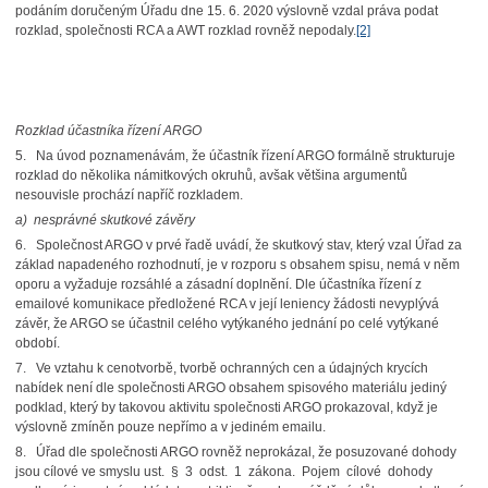
podáním doručeným Úřadu dne 15. 6. 2020 výslovně vzdal práva podat
rozklad, společnosti RCA a AWT rozklad rovněž nepodaly.
[2]
Rozklad účastníka řízení ARGO
5. Na úvod poznamenávám, že účastník řízení ARGO formálně strukturuje
rozklad do několika námitkových okruhů, avšak většina argumentů
nesouvisle prochází napříč rozkladem.
a)
nesprávné skutkové závěry
6. Společnost ARGO v prvé řadě uvádí, že skutkový stav, který vzal Úřad za
základ napadeného rozhodnutí, je v rozporu s obsahem spisu, nemá v něm
oporu a vyžaduje rozsáhlé a zásadní doplnění. Dle účastníka řízení z
emailové komunikace předložené RCA v její leniency žádosti nevyplývá
závěr, že ARGO se účastnil celého vytýkaného jednání po celé vytýkané
období.
7. Ve vztahu k cenotvorbě, tvorbě ochranných cen a údajných krycích
nabídek není dle společnosti ARGO obsahem spisového materiálu jediný
podklad, který by takovou aktivitu společnosti ARGO prokazoval, když je
výslovně zmíněn pouze nepřímo a v jediném emailu.
8. Úřad dle společnosti ARGO rovněž neprokázal, že posuzované dohody
jsou cílové ve smyslu ust. § 3 odst. 1 zákona. Pojem cílové dohody