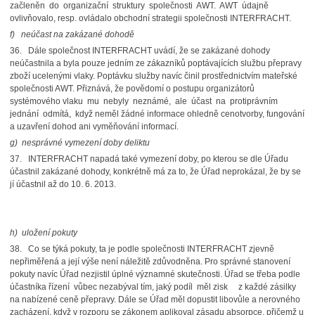
začleněn do organizační struktury společnosti AWT. AWT údajně
ovlivňovalo, resp. ovládalo obchodní strategii společnosti INTERFRACHT.
f)
neúčast na zakázané dohodě
36. Dále společnost INTERFRACHT uvádí, že se zakázané dohody
neúčastnila a byla pouze jedním ze zákazníků poptávajících službu přepravy
zboží ucelenými vlaky. Poptávku služby navíc činil prostřednictvím mateřské
společnosti AWT. Přiznává, že povědomí o postupu organizátorů
systémového vlaku mu nebyly neznámé, ale účast na protiprávním
jednání odmítá, když neměl žádné informace ohledně cenotvorby, fungování
a uzavření dohod ani vyměňování informací.
g)
nesprávné vymezení doby deliktu
37. INTERFRACHT napadá také vymezení doby, po kterou se dle Úřadu
účastnil zakázané dohody, konkrétně má za to, že Úřad neprokázal, že by se
jí účastnil až do 10. 6. 2013.
h)
uložení pokuty
38. Co se týká pokuty, ta je podle společnosti INTERFRACHT zjevně
nepřiměřená a její výše není náležitě zdůvodněna. Pro správné stanovení
pokuty navíc Úřad nezjistil úplné významné skutečnosti. Úřad se třeba podle
účastníka řízení vůbec nezabýval tím, jaký podíl měl zisk z každé zásilky
na nabízené ceně přepravy. Dále se Úřad měl dopustit libovůle a nerovného
zacházení, když v rozporu se zákonem aplikoval zásadu absorpce, přičemž u