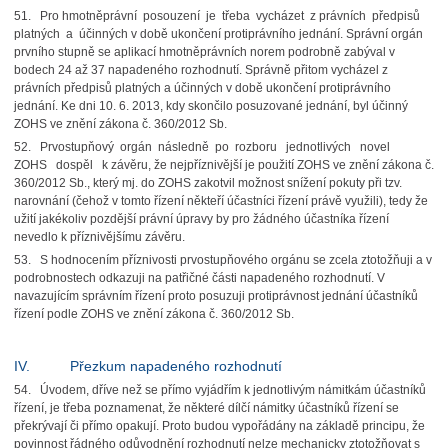
51. Pro hmotněprávní posouzení je třeba vycházet z právních předpisů
platných a účinných v době ukončení protiprávního jednání. Správní orgán
prvního stupně se aplikací hmotněprávních norem podrobně zabýval v
bodech 24 až 37 napadeného rozhodnutí. Správně přitom vycházel z
právních předpisů platných a účinných v době ukončení protiprávního
jednání. Ke dni 10. 6. 2013, kdy skončilo posuzované jednání, byl účinný
ZOHS ve znění zákona č. 360/2012 Sb.
52. Prvostupňový orgán následně po rozboru jednotlivých novel
ZOHS dospěl k závěru, že nejpříznivější je použití ZOHS ve znění zákona č.
360/2012 Sb., který mj. do ZOHS zakotvil možnost snížení pokuty při tzv.
narovnání (čehož v tomto řízení někteří účastníci řízení právě využili), tedy že
užití jakékoliv pozdější právní úpravy by pro žádného účastníka řízení
nevedlo k příznivějšímu závěru.
53. S hodnocením příznivosti prvostupňového orgánu se zcela ztotožňuji a v
podrobnostech odkazuji na patřičné části napadeného rozhodnutí. V
navazujícím správním řízení proto posuzuji protiprávnost jednání účastníků
řízení podle ZOHS ve znění zákona č. 360/2012 Sb.
IV. Přezkum napadeného rozhodnutí
54. Úvodem, dříve než se přímo vyjádřím k jednotlivým námitkám účastníků
řízení, je třeba poznamenat, že některé dílčí námitky účastníků řízení se
překrývají či přímo opakují. Proto budou vypořádány na základě principu, že
povinnost řádného odůvodnění rozhodnutí nelze mechanicky ztotožňovat s