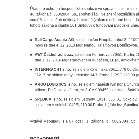
Úřad pro ochranu hospodářské soutěže ve správním řízení sp.
46 zákona č. 500/2004 Sb., správní řád, ve znění pozdějších p
soutěže a o změně některých zákonů (zákon o ochraně hospodářs
tohoto zákona a článku 101 Smlouvy o fungování Evropské unie, 
Rail Cargo Austria AG
, se sídlem Am Hauptbahnhof 2, 1100 
moci ze dne 4. 12. 2013 Mgr. Ivanou Halamovou Dobíškovou, LL
AWT Čechofracht a.s.
, se sídlem Pernerova 676/51, Karlín, 
dne 1. 12. 2016 Mgr. Radovanem Kubáčem, LL.M., advokátem, 
INTERFRACHT s.r.o.
, se sídlem Kateřinská 86/11, 779 00 
11217, se sídlem Anny Letenské 34/7, Praha 2, PSČ 120 00 (dá
ARGO LOGISTICS, s.r.o.
, se sídlem náměstí Winstona Church
Vítkem, Ph.D., advokátem, ev. č. ČAK 09459, se sídlem Šafařík
SPEDICA, s.r.o.
, se sídlem Jednoty 1931, 356 01 Sokolov,
se sídlem V celnici 1040/5, 110 00 Praha 1 (dále též „
Spedica
vydává v souladu s § 67 odst. 1 zákona č. 500/2004 Sb., s
ROZHODNUTÍ: