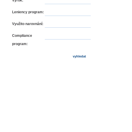
Výrok:
Leniency program:
Využito narovnání:
Compliance
program: