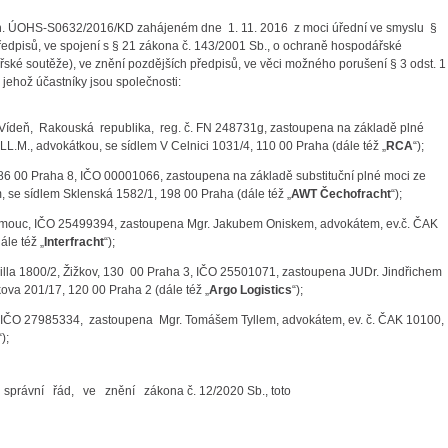
 zn. ÚOHS-S0632/2016/KD zahájeném dne 1. 11. 2016 z moci úřední ve smyslu §
ředpisů, ve spojení s § 21 zákona č. 143/2001 Sb., o ochraně hospodářské
ké soutěže), ve znění pozdějších předpisů, ve věci možného porušení § 3 odst. 1
jehož účastníky jsou společnosti:
Vídeň, Rakouská republika, reg. č. FN 248731g, zastoupena na základě plné
.M., advokátkou, se sídlem V Celnici 1031/4, 110 00 Praha (dále též „
RCA
“);
186 00 Praha 8, IČO 00001066, zastoupena na základě substituční plné moci ze
se sídlem Sklenská 1582/1, 198 00 Praha (dále též „
AWT Čechofracht
“);
Olomouc, IČO 25499394, zastoupena Mgr. Jakubem Oniskem, advokátem, ev.č. ČAK
le též „
Interfracht
“);
illa 1800/2, Žižkov, 130 00 Praha 3, IČO 25501071, zastoupena JUDr. Jindřichem
ova 201/17, 120 00 Praha 2 (dále též „
Argo Logistics
“);
 IČO 27985334, zastoupena Mgr. Tomášem Tyllem, advokátem, ev. č. ČAK 10100,
“);
právní řád, ve znění zákona č. 12/2020 Sb., toto