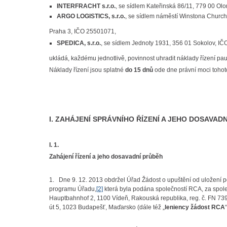
INTERFRACHT s.r.o.
, se sídlem Kateřinská 86/11, 779 00 O
ARGO LOGISTICS, s.r.o.
, se sídlem náměstí Winstona Churchi
Praha 3, IČO 25501071,
SPEDICA, s.r.o.
, se sídlem Jednoty 1931, 356 01 Sokolov, I
ukládá, každému jednotlivě, povinnost uhradit náklady řízení pa
Náklady řízení jsou splatné
do 15 dnů
ode dne právní moci tohot
I. ZAHÁJENÍ SPRÁVNÍHO ŘÍZENÍ A JEHO DOSAVAD
I. 1.
Zahájení řízení a jeho dosavadní průběh
1. Dne 9. 12. 2013 obdržel Úřad Žádost o upuštění od uložení
programu Úřadu,
[2]
která byla podána společností RCA, za spole
Hauptbahnhof 2, 1100 Vídeň, Rakouská republika, reg. č. FN 739
út 5, 1023 Budapešť, Maďarsko (dále též „
leniency žádost RCA
“