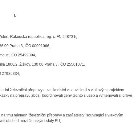
I.
Vídeň, Rakouská republika, reg. č. FN 248731g,
 186 00 Praha 8, IČO 00001066,
lomouc, IČO 25499394,
illa 1800/2, Žižkov, 130 00 Praha 3, IČO 25501071,
ČO 27985334,
ladní železniční přepravy a zasílatelství v souvislosti s vlakovým projektem
ázky na přepravu zboží, koordinovali ceny těchto služeb a vyměňovali si citlivé
 trhu nákladní železniční přepravy a zasílatelství související s vlakovým
vnit obchod mezi členskými státy EU,