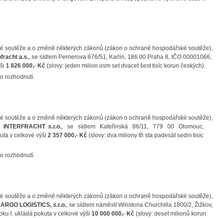
ké soutěže a o změně některých zákonů (zákon o ochraně hospodářské soutěže),
racht a.s.
, se sídlem Pernerova 676/51, Karlín, 186 00 Praha 8, IČO 00001066,
ýši
1 826 000,- Kč
(slovy: jeden milion osm set dvacet šest tisíc korun českých).
o rozhodnutí.
ké soutěže a o změně některých zákonů (zákon o ochraně hospodářské soutěže),
ti
INTERFRACHT s.r.o.
, se sídlem Kateřinská 86/11, 779 00 Olomouc,
uta v celkové výši
2 357 000,- Kč
(slovy: dva miliony tři sta padesát sedm tisíc
o rozhodnutí.
ké soutěže a o změně některých zákonů (zákon o ochraně hospodářské soutěže),
i
ARGO LOGISTICS, s.r.o.
, se sídlem náměstí Winstona Churchilla 1800/2, Žižkov,
ku I. ukládá pokuta v celkové výši
10 000 000,- Kč
(slovy: deset milionů korun