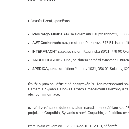
Účastníci řízení, společnosti:
Rail Cargo Austria AG
, se sídlem Am Hauptbahnhof 2, 1100 
AWT Čechofracht a.s.
, se sídlem Pernerova 676/51, Karlín,
INTERFRACHT s.r.o.
, se sídlem Kateřinská 86/11, 779 00 O
ARGO LOGISTICS, s.r.o.
, se sídlem náměstí Winstona Church
SPEDICA, s.r.o.
, se sídlem Jednoty 1931, 356 01 Sokolov, I
tím, že si jako soutěžitelé při poskytování služeb mezinárodní nák
Carpathia, Sylvania a nová Carpathia rozdělovali zákazníky a zak
obchodní informace,
uzavřeli zakázanou dohodu s cílem narušit hospodářskou soutěž na
projektem Carpathia, Sylvania a nová Carpathia, způsobilou ovli
která trvala celkem od 1. 7. 2004 do 10. 6. 2013, přičemž: