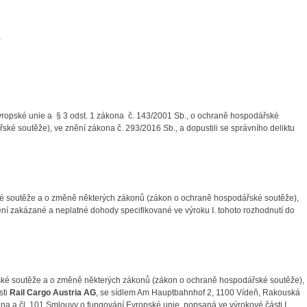
,
vropské unie a § 3 odst. 1 zákona č. 143/2001 Sb., o ochraně hospodářské
é soutěže), ve znění zákona č. 293/2016 Sb., a dopustili se správního deliktu
ké soutěže a o změně některých zákonů (zákon o ochraně hospodářské soutěže),
ění zakázané a neplatné dohody specifikované ve výroku I. tohoto rozhodnutí do
řské soutěže a o změně některých zákonů (zákon o ochraně hospodářské soutěže),
sti
Rail Cargo Austria AG
, se sídlem Am Hauptbahnhof 2, 1100 Vídeň, Rakouská
ona a čl. 101 Smlouvy o fungování Evropské unie, popsaná ve výrokové části I.