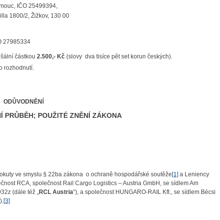
lomouc, IČO 25499394,
lla 1800/2, Žižkov, 130 00
ČO 27985334
ušální částkou
2.500,- Kč
(slovy dva tisíce pět set korun českých).
o rozhodnutí.
ODŮVODNĚNÍ
NÍ PRŮBĚH; POUŽITÉ ZNĚNÍ ZÁKONA
 pokuty ve smyslu § 22ba zákona o ochraně hospodářské soutěže
[1]
a Leniency
čnost RCA, společnost Rail Cargo Logistics – Austria GmbH, se sídlem Am
32z (dále též „
RCL Austria
“), a společnost HUNGARO-RAIL Kft., se sídlem Bécsi
).
[3]