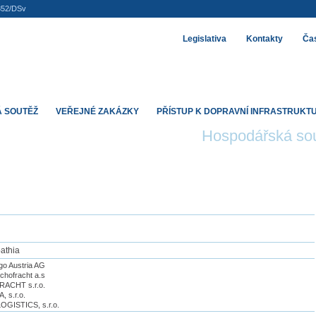
852/DSv
Legislativa
Kontakty
Čas
 SOUTĚŽ
VEŘEJNÉ ZAKÁZKY
PŘÍSTUP K DOPRAVNÍ INFRASTRUKT
Hospodářská so
pathia
go Austria AG
hofracht a.s
ACHT s.r.o.
, s.r.o.
GISTICS, s.r.o.