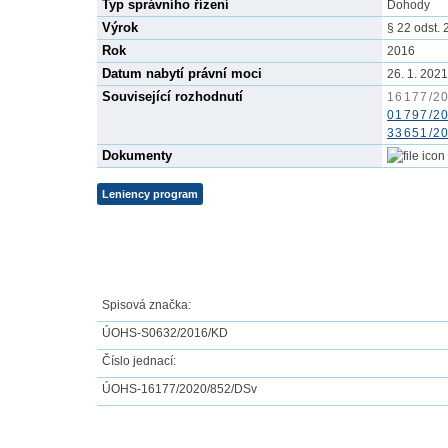
Typ správního řízení
Dohody
Výrok
§ 22 odst. 
Rok
2016
Datum nabytí právní moci
26. 1. 2021 (
Související rozhodnutí
16177/2
01797/2
33651/2
Dokumenty
Leniency program
Spisová značka:
ÚOHS-S0632/2016/KD
Číslo jednací:
ÚOHS-16177/2020/852/DSv