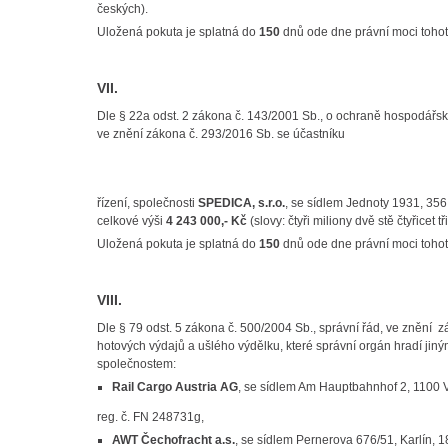
českých).
Uložená pokuta je splatná do
150
dnů ode dne právní moci tohot
VII.
Dle § 22a odst. 2 zákona č. 143/2001 Sb., o ochraně hospodářs
ve znění zákona č. 293/2016 Sb. se účastníku
řízení, společnosti
SPEDICA, s.r.o.
, se sídlem Jednoty 1931, 356
celkové výši
4 243 000,- Kč
(slovy: čtyři miliony dvě stě čtyřicet t
Uložená pokuta je splatná do
150
dnů ode dne právní moci tohot
VIII.
Dle § 79 odst. 5 zákona č. 500/2004 Sb., správní řád, ve znění 
hotových výdajů a ušlého výdělku, které správní orgán hradí jiný
společnostem:
Rail Cargo Austria AG
, se sídlem Am Hauptbahnhof 2, 1100 
reg. č. FN 248731g,
AWT Čechofracht a.s.
, se sídlem Pernerova 676/51, Karlín,