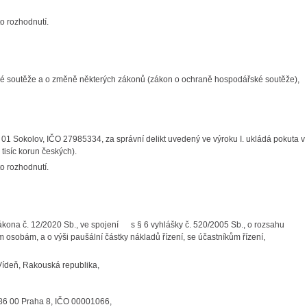
o rozhodnutí.
ké soutěže a o změně některých zákonů (zákon o ochraně hospodářské soutěže),
 01 Sokolov, IČO 27985334, za správní delikt uvedený ve výroku I. ukládá pokuta v
ři tisíc korun českých).
o rozhodnutí.
zákona č. 12/2020 Sb., ve spojení s § 6 vyhlášky č. 520/2005 Sb., o rozsahu
m osobám, a o výši paušální částky nákladů řízení, se účastníkům řízení,
Vídeň, Rakouská republika,
 186 00 Praha 8, IČO 00001066,