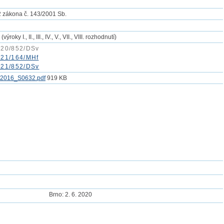
2 zákona č. 143/2001 Sb.
výroky I., II., III., IV., V., VII., VIII. rozhodnutí)
020/852/DSv
021/164/MHf
021/852/DSv
2016_S0632.pdf
919 KB
Brno: 2. 6. 2020