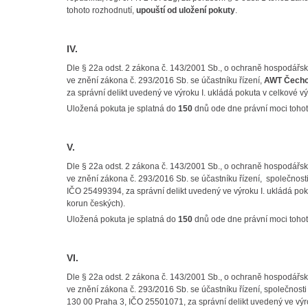
tohoto rozhodnutí,
upouští od uložení pokuty
.
IV.
Dle § 22a odst. 2 zákona č. 143/2001 Sb., o ochraně hospodářs
ve znění zákona č. 293/2016 Sb. se účastníku řízení,
AWT Čechof
za správní delikt uvedený ve výroku I. ukládá pokuta v celkové v
Uložená pokuta je splatná do
150
dnů ode dne právní moci tohot
V.
Dle § 22a odst. 2 zákona č. 143/2001 Sb., o ochraně hospodářs
ve znění zákona č. 293/2016 Sb. se účastníku řízení, společnos
IČO 25499394, za správní delikt uvedený ve výroku I. ukládá pok
korun českých).
Uložená pokuta je splatná do
150
dnů ode dne právní moci tohot
VI.
Dle § 22a odst. 2 zákona č. 143/2001 Sb., o ochraně hospodářs
ve znění zákona č. 293/2016 Sb. se účastníku řízení, společnost
130 00 Praha 3, IČO 25501071, za správní delikt uvedený ve výro