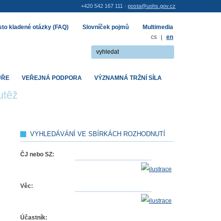
+420 542 167 111 ·
posta@uohs.gov.cz
to kladené otázky (FAQ)
Slovníček pojmů
Multimedia
cs
|
en
UŘE
VEŘEJNÁ PODPORA
VÝZNAMNÁ TRŽNÍ SÍLA
utěž
VYHLEDÁVÁNÍ VE SBÍRKÁCH ROZHODNUTÍ
ČJ nebo SZ:
Věc:
Účastník: