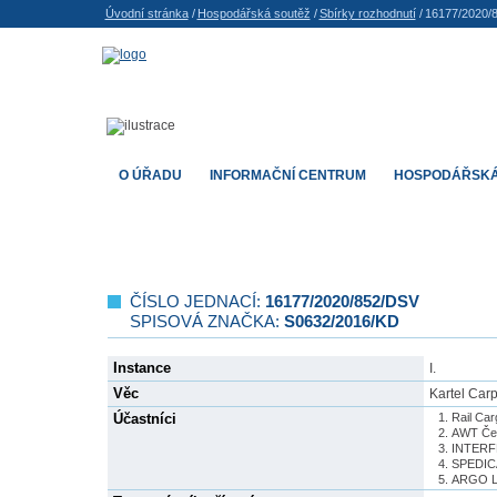
Úvodní stránka
/
Hospodářská soutěž
/
Sbírky rozhodnutí
/
16177/2020/
O ÚŘADU
INFORMAČNÍ CENTRUM
HOSPODÁŘSKÁ
ČÍSLO JEDNACÍ:
16177/2020/852/DSV
SPISOVÁ ZNAČKA:
S0632/2016/KD
Instance
I.
Věc
Kartel Car
Účastníci
Rail Car
AWT Čec
INTERFR
SPEDICA
ARGO LO