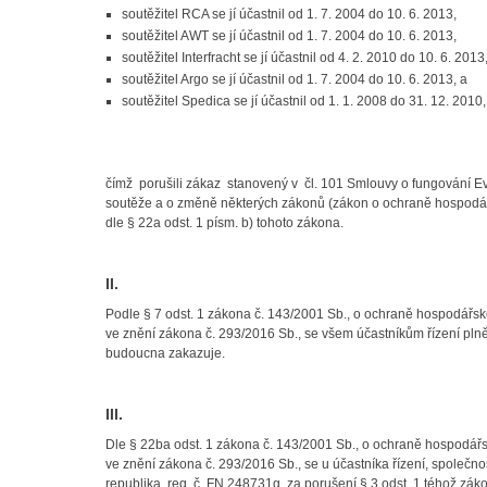
soutěžitel RCA se jí účastnil od 1. 7. 2004 do 10. 6. 2013,
soutěžitel AWT se jí účastnil od 1. 7. 2004 do 10. 6. 2013,
soutěžitel Interfracht se jí účastnil od 4. 2. 2010 do 10. 6. 2013
soutěžitel Argo se jí účastnil od 1. 7. 2004 do 10. 6. 2013, a
soutěžitel Spedica se jí účastnil od 1. 1. 2008 do 31. 12. 2010,
čímž porušili zákaz stanovený v čl. 101 Smlouvy o fungování E
soutěže a o změně některých zákonů (zákon o ochraně hospodářsk
dle § 22a odst. 1 písm. b) tohoto zákona.
II.
Podle § 7 odst. 1 zákona č. 143/2001 Sb., o ochraně hospodářs
ve znění zákona č. 293/2016 Sb., se všem účastníkům řízení pln
budoucna zakazuje.
III.
Dle § 22ba odst. 1 zákona č. 143/2001 Sb., o ochraně hospodá
ve znění zákona č. 293/2016 Sb., se u účastníka řízení, společno
republika, reg. č. FN 248731g, za porušení § 3 odst. 1 téhož zák