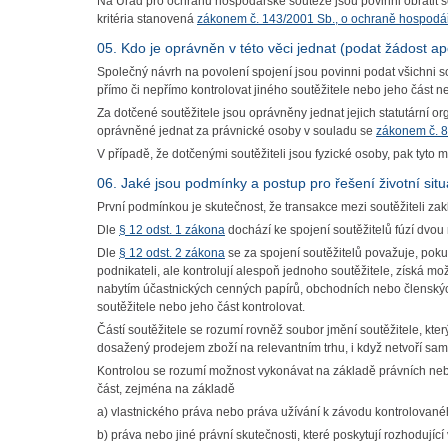
Na Úřad pro ochranu hospodářské soutěže jsou povinni obrátit se s
kritéria stanovená
zákonem č. 143/2001 Sb., o ochraně hospodář
05. Kdo je oprávněn v této věci jednat (podat žádost ap
Společný návrh na povolení spojení jsou povinni podat všichni so
přímo či nepřímo kontrolovat jiného soutěžitele nebo jeho část n
Za dotčené soutěžitele jsou oprávněny jednat jejich statutární 
oprávněné jednat za právnické osoby v souladu se
zákonem č. 8
V případě, že dotčenými soutěžiteli jsou fyzické osoby, pak tyto
06. Jaké jsou podmínky a postup pro řešení životní sit
První podmínkou je skutečnost, že transakce mezi soutěžiteli za
Dle
§ 12 odst. 1 zákona
dochází ke spojení soutěžitelů fúzí dvou
Dle
§ 12 odst. 2 zákona
se za spojení soutěžitelů považuje, pok
podnikateli, ale kontrolují alespoň jednoho soutěžitele, získá m
nabytím účastnických cenných papírů, obchodních nebo členskýc
soutěžitele nebo jeho část kontrolovat.
Částí soutěžitele se rozumí rovněž soubor jmění soutěžitele, kter
dosažený prodejem zboží na relevantním trhu, i když netvoří s
Kontrolou se rozumí možnost vykonávat na základě právních nebo 
část, zejména na základě
a) vlastnického práva nebo práva užívání k závodu kontrolovanéh
b) práva nebo jiné právní skutečnosti, které poskytují rozhodujíc