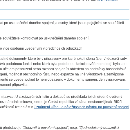
vat po uskutečnění daného spojení, a osoby, které jsou spojujícími se soutěžiteli
se soutěžitele kontrolovat po uskutečnění daného spojení,
bo více osobami uvedenými v předchozích odrážkách,
natelné dokumenty, které byly připraveny pro kteréhokoli člena (členy) dozorčí rady,
nává podobnou funkci nebo která byla podobnou funkcí pověřena nebo jí byla tato
za účelem posouzení nebo rozboru spojení s ohledem na podmínky hospodářské
pojení, možnost obchodního růstu nebo expanze na jiné výrobkové a zeměpisné
kumentů se uvede, pokud to není obsaženo v dokumentu samém, den vypracování,
kument připravila.
m jazyce. U cizojazyčných listin a dokladů se předkládá jejich úředně ověřený
ezinárodní smlouva, kterou je Česká republika vázána, nestanoví jinak. Bližší
utěžitelů lze nalézt v
Oznámení Úřadu o náležitostech návrhu na povolení spojení
lů představuje
"Dotazník k povolení spojení"
, resp.
"Zjednodušený dotazník k