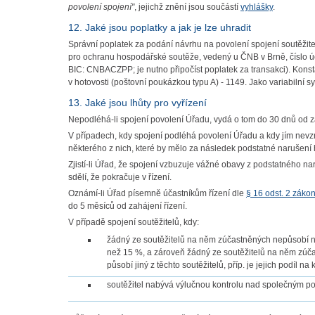
povolení spojení"
, jejichž znění jsou součástí
vyhlášky
.
12. Jaké jsou poplatky a jak je lze uhradit
Správní poplatek za podání návrhu na povolení spojení soutěžite
pro ochranu hospodářské soutěže, vedený u ČNB v Brně, číslo
BIC: CNBACZPP; je nutno připočíst poplatek za transakci). Konst
v hotovosti (poštovní poukázkou typu A) - 1149. Jako variabilní 
13. Jaké jsou lhůty pro vyřízení
Nepodléhá-li spojení povolení Úřadu, vydá o tom do 30 dnů od za
V případech, kdy spojení podléhá povolení Úřadu a kdy jím nevz
některého z nich, které by mělo za následek podstatné narušení 
Zjistí-li Úřad, že spojení vzbuzuje vážné obavy z podstatného n
sdělí, že pokračuje v řízení.
Oznámí-li Úřad písemně účastníkům řízení dle
§ 16 odst. 2 záko
do 5 měsíců od zahájení řízení.
V případě spojení soutěžitelů, kdy:
žádný ze soutěžitelů na něm zúčastněných nepůsobí na 
než 15 %, a zároveň žádný ze soutěžitelů na něm zúčas
působí jiný z těchto soutěžitelů, příp. je jejich podíl
soutěžitel nabývá výlučnou kontrolu nad společným po