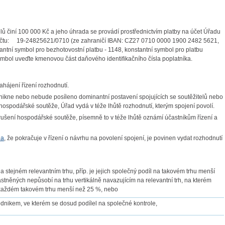
lů činí 100 000 Kč a jeho úhrada se provádí prostřednictvím platby na účet Úřadu
 účtu: 19-24825621/0710 (ze zahraničí IBAN: CZ27 0710 0000 1900 2482 5621,
antní symbol pro bezhotovostní platbu - 1148, konstantní symbol pro platbu
symbol uveďte kmenovou část daňového identifikačního čísla poplatníka.
hájení řízení rozhodnutí.
nikne nebo nebude posíleno dominantní postavení spojujících se soutěžitelů nebo
hospodářské soutěže, Úřad vydá v téže lhůtě rozhodnutí, kterým spojení povolí.
arušení hospodářské soutěže, písemně to v téže lhůtě oznámí účastníkům řízení a
na
, že pokračuje v řízení o návrhu na povolení spojení, je povinen vydat rozhodnutí
stejném relevantním trhu, příp. je jejich společný podíl na takovém trhu menší
tněných nepůsobí na trhu vertikálně navazujícím na relevantní trh, na kterém
 na každém takovém trhu menší než 25 %, nebo
dnikem, ve kterém se dosud podílel na společné kontrole,