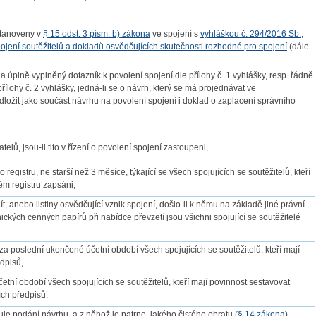
 stanoveny v
§ 15 odst. 3 písm. b) zákona
ve spojení s
vyhláškou č. 294/2016 Sb.,
ojení soutěžitelů a dokladů osvědčujících skutečnosti rozhodné pro spojení
(dále
a úplně vyplněný dotazník k povolení spojení dle
přílohy č. 1 vyhlášky
, resp. řádně
přílohy č. 2 vyhlášky
, jedná-li se o návrh, který se má projednávat ve
dložit jako součást návrhu na povolení spojení i doklad o zaplacení správního
, jsou-li tito v řízení o povolení spojení zastoupeni,
registru, ne starší než 3 měsíce, týkající se všech spojujících se soutěžitelů, kteří
ém registru zapsáni,
ít, anebo listiny osvědčující vznik spojení, došlo-li k němu na základě jiné právní
ických cenných papírů při nabídce převzetí jsou všichni spojující se soutěžitelé
za poslední ukončené účetní období všech spojujících se soutěžitelů, kteří mají
edpisů,
ní období všech spojujících se soutěžitelů, kteří mají povinnost sestavovat
ích předpisů,
e podání návrhu, a z něhož je patrno, jakého čistého obratu (
§ 14 zákona
)