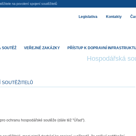
ěžitele na povolení spojení soutěžitelů
Legislativa
Kontakty
Čas
 SOUTĚŽ
VEŘEJNÉ ZAKÁZKY
PŘÍSTUP K DOPRAVNÍ INFRASTRUKT
Hospodářská so
Í SOUTĚŽITELŮ
 pro ochranu hospodářské soutěže (dále též "Úřad").