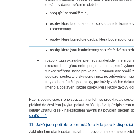
dosáhli v daném účetním období:
spojující se soutěžitelé,
osoby, které budou spojující se soutěžitele kontrolo
kontrolovány,
osoby, které kontroluje osoba, která bude spojující 
osoby, které jsou kontrolovány společně dvěma ne
rozbory, zprávy, studie, přehledy a jakékoliv jiné srov
statutárního orgánu nebo pro jinou osobu, která vyko
funkce svěřena, nebo pro valnou hromadu akcionářů 
soutěže, soutěžitele skutečné i možné, odůvodnění s
trhy a obecné tržní podmínky; pro každý z těchto do
jméno a postavení každé osoby, která každý takový do
Návrh, včetně všech jeho součástí a příloh, se předkládá v české
překlad do českého jazyka, pokud zvláštní právní předpis nebo m
detaily vztahující se k náležitostem návrhu na povolení spojení so
soutěžitelů
.
11. Jaké jsou potřebné formuláře a kde jsou k dispozici
Základní formulář k podání návrhu na povolení spojení soutěžite