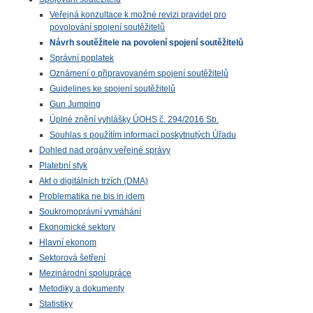
Veřejná konzultace k možné revizi pravidel pro
povolování spojení soutěžitelů
Návrh soutěžitele na povolení spojení soutěžitelů
Správní poplatek
Oznámení o připravovaném spojení soutěžitelů
Guidelines ke spojení soutěžitelů
Gun Jumping
Úplné znění vyhlášky ÚOHS č. 294/2016 Sb.
Souhlas s použítím informací poskytnutých Úřadu
Dohled nad orgány veřejné správy
Platební styk
Akt o digitálních trzích (DMA)
Problematika ne bis in idem
Soukromoprávní vymáhání
Ekonomické sektory
Hlavní ekonom
Sektorová šetření
Mezinárodní spolupráce
Metodiky a dokumenty
Statistiky