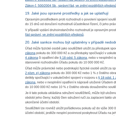
Zákon č. 500/2004 Sb., správní řád, ve znění pozdějších předpis
19. Jaké jsou opravné prostředky a jak se uplatňují
Opravným prostředkem proti rozhodnutí o povolení spojení soutě
do 15 dnů od doručení rozhodnutí účastníkovi řízení, či jeho prá
V případě vydání druhoinstančního rozhodnutí je opravným pro
řád správní, ve znění pozdějších předpisů
.
20. Jaké sankce mohou být uplatněny v případě nedodr
Úřad může fyzické osobě jako soutěžiteli uložit za přestupek spo
zákona
pokutu do 300 000 Kč a za přestupky spočívající v uskut
4 zákona
či opatření dle
§ 18 odst. 5 zákona
, nebo v nesplnění 
stanovené rozhodnutím Úřadu pokutu do 10 000 000 Kč.
Úřad může právnické nebo podnikající fyzické osobě uložit za spr
2 písm. e) zákona
pokutu do 300 000 Kč nebo 1 % z čistého obra
delikty spočívající v uskutečnění spojení v rozporu s
§ 18 odst. 1
zákona
, nebo v nesplnění opatření k nápravě uložené Úřadem d
do 10 000 000 Kč nebo 10 % z čistého obratu dosaženého soutě
Je-li tato pokuta ukládána sdružení soutěžitelů, může být ulože
období jeho členy; každý člen sdružení ručí za zaplacení takto
ukončené účetní období.
Soutěžiteli lze rovněž uložit pořádkovou pokutu až do výše 300
účetní období, jestliže nesplní povinnost poskytnout Úřadu na j