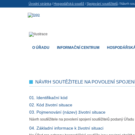
Úvodní stránka
/
Hospodářská soutěž
/
Spojování soutěžitelů
/
Návrh sout
O ÚŘADU
INFORMAČNÍ CENTRUM
HOSPODÁŘSKÁ
NÁVRH SOUTĚŽITELE NA POVOLENÍ SPOJEN
01. Identifikační kód
02. Kód životní situace
03. Pojmenování (název) životní situace
Návrh soutěžitele na povolení spojení soutěžitelů podaný Úřadu
04. Základní informace k životní situaci