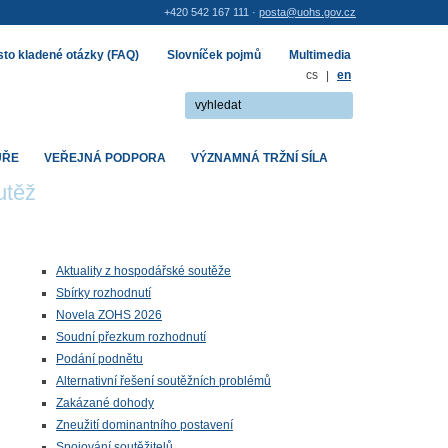
+420 542 167 111 ·
posta@uohs.gov.cz
to kladené otázky (FAQ)
Slovníček pojmů
Multimedia
cs
|
en
UŘE
VEŘEJNÁ PODPORA
VÝZNAMNÁ TRŽNÍ SÍLA
utěž
Aktuality z hospodářské soutěže
Sbírky rozhodnutí
Novela ZOHS 2026
Soudní přezkum rozhodnutí
Podání podnětu
Alternativní řešení soutěžních problémů
Zakázané dohody
Zneužití dominantního postavení
Spojování soutěžitelů