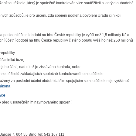
žení soutěžitele, který je společně kontrolován více soutěžiteli a který dlouhodobě
ných způsobů, je pro určení, zda spojení podléhá povolení Úřadu či nikoli,
za poslední účetní období na trhu České republiky je vyšší než 1,5 miliardy Kč a
dní účetní období na trhu České republiky čistého obratu vyššího než 250 milionů
republiky
účastníků fúze,
jeho částí, nad nímž je získávána kontrola, nebo
soutěžitelů zakládajících společně kontrolovaného soutěžitele
osažený za poslední účetní období dalším spojujícím se soutěžitelem je vyšší než
zákona
.
ace
 to před uskutečněním navrhovaného spojení.
Jaroše 7, 604 55 Brno, tel: 542 167 111.