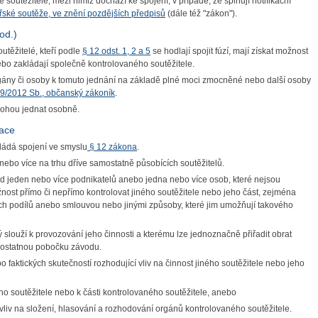
outěžitelé, mezi nimiž dochází ke spojení, v případě, že splňují notifikační
ské soutěže, ve znění pozdějších předpisů
(dále též "zákon").
od.)
utěžitelé, kteří podle
§ 12 odst. 1, 2 a 5
se hodlají spojit fúzí, mají získat možnost
ebo zakládají společně kontrolovaného soutěžitele.
orgány či osoby k tomuto jednání na základě plné moci zmocněné nebo další osoby
9/2012 Sb., občanský zákoník
.
 mohou jednat osobně.
uace
kládá spojení ve smyslu
§ 12 zákona
.
 nebo více na trhu dříve samostatně působících soutěžitelů.
ud jeden nebo více podnikatelů anebo jedna nebo více osob, které nejsou
ožnost přímo či nepřímo kontrolovat jiného soutěžitele nebo jeho část, zejména
h podílů anebo smlouvou nebo jinými způsoby, které jim umožňují takového
ý slouží k provozování jeho činnosti a kterému lze jednoznačně přiřadit obrat
amostatnou pobočku závodu.
faktických skutečností rozhodující vliv na činnost jiného soutěžitele nebo jeho
o soutěžitele nebo k části kontrolovaného soutěžitele, anebo
í vliv na složení, hlasování a rozhodování orgánů kontrolovaného soutěžitele.