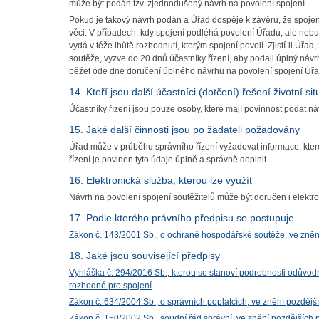
může být podán tzv. zjednodušený návrh na povolení spojení.
Pokud je takový návrh podán a Úřad dospěje k závěru, že spojen
věci. V případech, kdy spojení podléhá povolení Úřadu, ale ne
vydá v téže lhůtě rozhodnutí, kterým spojení povolí. Zjistí-li Ú
soutěže, vyzve do 20 dnů účastníky řízení, aby podali úplný návr
běžet ode dne doručení úplného návrhu na povolení spojení Úřa
14. Kteří jsou další účastníci (dotčení) řešení životní si
Účastníky řízení jsou pouze osoby, které mají povinnost podat ná
15. Jaké další činnosti jsou po žadateli požadovány
Úřad může v průběhu správního řízení vyžadovat informace, kte
řízení je povinen tyto údaje úplně a správně doplnit.
16. Elektronická služba, kterou lze využít
Návrh na povolení spojení soutěžitelů může být doručen i elekt
17. Podle kterého právního předpisu se postupuje
Zákon č. 143/2001 Sb., o ochraně hospodářské soutěže, ve zněn
18. Jaké jsou související předpisy
Vyhláška č. 294/2016 Sb., kterou se stanoví podrobnosti odůvodn
rozhodné pro spojení
Zákon č. 634/2004 Sb., o správních poplatcích, ve znění pozdějš
Zákon č. 150/2002 Sb., soudní řád správní, ve znění pozdějších 