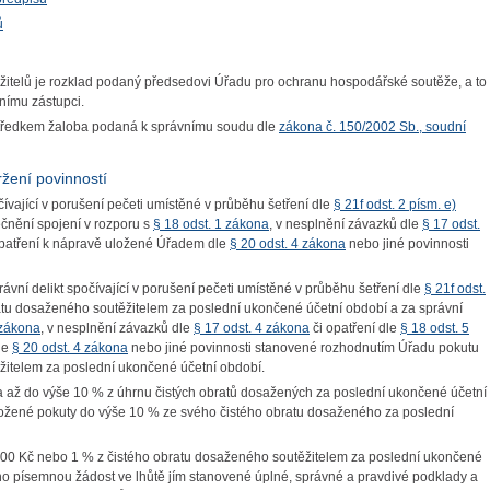
ů
žitelů je rozklad podaný předsedovi Úřadu pro ochranu hospodářské soutěže, a to
vnímu zástupci.
středkem žaloba podaná k správnímu soudu dle
zákona č. 150/2002 Sb., soudní
žení povinností
čívající v porušení pečeti umístěné v průběhu šetření dle
§ 21f odst. 2 písm. e)
ečnění spojení v rozporu s
§ 18 odst. 1 zákona
, v nesplnění závazků dle
§ 17 odst.
opatření k nápravě uložené Úřadem dle
§ 20 odst. 4 zákona
nebo jiné povinnosti
ávní delikt spočívající v porušení pečeti umístěné v průběhu šetření dle
§ 21f odst.
tu dosaženého soutěžitelem za poslední ukončené účetní období a za správní
 zákona
, v nesplnění závazků dle
§ 17 odst. 4 zákona
či opatření dle
§ 18 odst. 5
le
§ 20 odst. 4 zákona
nebo jiné povinnosti stanovené rozhodnutím Úřadu pokutu
žitelem za poslední ukončené účetní období.
na až do výše 10 % z úhrnu čistých obratů dosažených za poslední ukončené účetní
 uložené pokuty do výše 10 % ze svého čistého obratu dosaženého za poslední
 000 Kč nebo 1 % z čistého obratu dosaženého soutěžitelem za poslední ukončené
eho písemnou žádost ve lhůtě jím stanovené úplné, správné a pravdivé podklady a