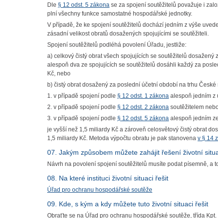
Dle
§ 12 odst. 5 zákona
se za spojení soutěžitelů považuje i zalo
plní všechny funkce samostatné hospodářské jednotky.
V případě, že ke spojení soutěžitelů dochází jedním z výše uvede
zásadní velikost obratů dosažených spojujícími se soutěžiteli.
Spojení soutěžitelů podléhá povolení Úřadu, jestliže:
a) celkový čistý obrat všech spojujících se soutěžitelů dosažený 
alespoň dva ze spojujících se soutěžitelů dosáhli každý za posle
Kč, nebo
b) čistý obrat dosažený za poslední účetní období na trhu České 
1. v případě spojení podle
§ 12 odst. 1 zákona
alespoň jedním z 
2. v případě spojení podle
§ 12 odst. 2 zákona
soutěžitelem nebo 
3. v případě spojení podle
§ 12 odst. 5 zákona
alespoň jedním ze 
je vyšší než 1,5 miliardy Kč a zároveň celosvětový čistý obrat d
1,5 miliardy Kč. Metoda výpočtu obratu je pak stanovena
v § 14 
07. Jakým způsobem můžete zahájit řešení životní situ
Návrh na povolení spojení soutěžitelů musíte podat písemně, a
08. Na které instituci životní situaci řešit
Úřad pro ochranu hospodářské soutěže
09. Kde, s kým a kdy můžete tuto životní situaci řešit
Obraťte se na Úřad pro ochranu hospodářské soutěže, třída Kpt. 