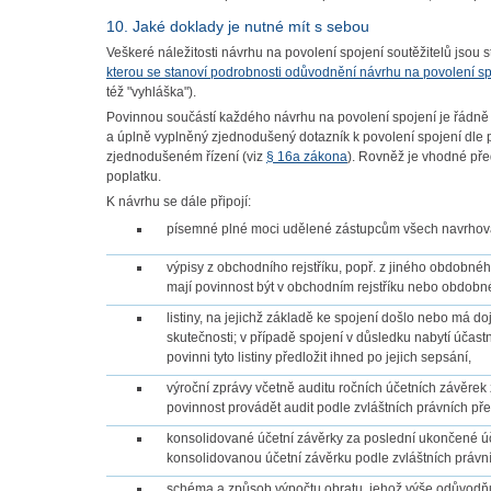
10. Jaké doklady je nutné mít s sebou
Veškeré náležitosti návrhu na povolení spojení soutěžitelů jsou
kterou se stanoví podrobnosti odůvodnění návrhu na povolení sp
též "vyhláška").
Povinnou součástí každého návrhu na povolení spojení je řádně 
a úplně vyplněný zjednodušený dotazník k povolení spojení dle
zjednodušeném řízení (viz
§ 16a zákona
). Rovněž je vhodné pře
poplatku.
K návrhu se dále připojí:
písemné plné moci udělené zástupcům všech navrhovatelů
výpisy z obchodního rejstříku, popř. z jiného obdobného 
mají povinnost být v obchodním rejstříku nebo obdobn
listiny, na jejichž základě ke spojení došlo nebo má doj
skutečnosti; v případě spojení v důsledku nabytí účastn
povinni tyto listiny předložit ihned po jejich sepsání,
výroční zprávy včetně auditu ročních účetních závěrek 
povinnost provádět audit podle zvláštních právních př
konsolidované účetní závěrky za poslední ukončené účet
konsolidovanou účetní závěrku podle zvláštních právn
schéma a způsob výpočtu obratu, jehož výše odůvodňuj