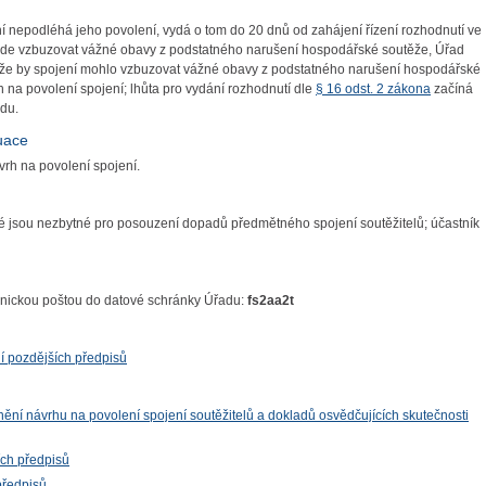
í nepodléhá jeho povolení, vydá o tom do 20 dnů od zahájení řízení rozhodnutí ve
bude vzbuzovat vážné obavy z podstatného narušení hospodářské soutěže, Úřad
řad, že by spojení mohlo vzbuzovat vážné obavy z podstatného narušení hospodářské
h na povolení spojení; lhůta pro vydání rozhodnutí dle
§ 16 odst. 2 zákona
začíná
du.
tuace
vrh na povolení spojení.
ré jsou nezbytné pro posouzení dopadů předmětného spojení soutěžitelů; účastník
ronickou poštou do datové schránky Úřadu:
fs2aa2t
í pozdějších předpisů
ění návrhu na povolení spojení soutěžitelů a dokladů osvědčujících skutečnosti
ích předpisů
předpisů