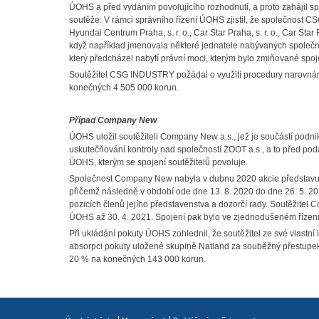
ÚOHS a před vydáním povolujícího rozhodnutí, a proto zahájil s
soutěže. V rámci správního řízení ÚOHS zjistil, že společnost 
Hyundai Centrum Praha, s. r. o., Car Star Praha, s. r. o., Car Star Fl
když například jmenovala některé jednatele nabývaných společnos
který předcházel nabytí právní moci, kterým bylo zmiňované spoj
Soutěžitel CSG INDUSTRY požádal o využití procedury narovnán
konečných 4 505 000 korun.
Případ Company New
ÚOHS uložil soutěžiteli Company New a.s., jež je součástí podn
uskutečňování kontroly nad společností ZOOT a.s., a to před pod
ÚOHS, kterým se spojení soutěžitelů povoluje.
Společnost Company New nabyla v dubnu 2020 akcie představujíc
přičemž následně v období ode dne 13. 8. 2020 do dne 26. 5. 2
pozicích členů jejího představenstva a dozorčí rady. Soutěžitel
ÚOHS až 30. 4. 2021. Spojení pak bylo ve zjednodušeném řízen
Při ukládání pokuty ÚOHS zohlednil, že soutěžitel ze své vlastní
absorpci pokuty uložené skupině Natland za souběžný přestupek.
20 % na konečných 143 000 korun.