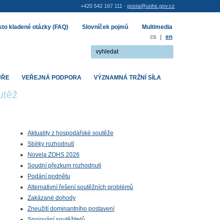
+420 542 167 111 ·
posta@uohs.gov.cz
to kladené otázky (FAQ)
Slovníček pojmů
Multimedia
cs
|
en
UŘE
VEŘEJNÁ PODPORA
VÝZNAMNÁ TRŽNÍ SÍLA
utěž
Aktuality z hospodářské soutěže
Sbírky rozhodnutí
Novela ZOHS 2026
Soudní přezkum rozhodnutí
Podání podnětu
Alternativní řešení soutěžních problémů
Zakázané dohody
Zneužití dominantního postavení
Spojování soutěžitelů