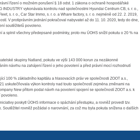
právní řízení o možném porušení § 18 odst. 1 zákona o ochraně hospodářské
CSG INDUSTRY vykonávala kontrolu nad společnostmi Hyundai Centrum CB, s. r. o.,
eet, s. r. o., Car Star Immo, s. r. o. a Whare factory, s. r. o. nejméně od 22. 2. 2019,
tí. V protiprávním jednání pokračoval nabyvatel až do 11. 10. 2020, tedy do dne,
ení soutěžitelů povoleno.
í a splnil všechny předepsané podmínky, proto mu ÚOHS snížil pokutu o 20 % na
ikatelské skupiny Natland, pokutu ve výši 143 000 korun za nezákonné
áním návrhu na zahájení řízení o jeho povolení a před právní mocí rozhodnutí
í 100 % základního kapitálu a hlasovacích práv ve společnosti ZOOT a.s.,
021 uskutečňovala výkon kontroly nad touto společností zejména změnami na
 Company New přitom podal návrh na povolení spojení se společností ZOOT a.s. k
í povoleno.
 iniciativy poskytl ÚOHS informace o spáchání přestupku, a rovněž provedl tzv.
 Soutěžitel rovněž požádal o narovnání, za což mu byla pokuta snížena o dalších