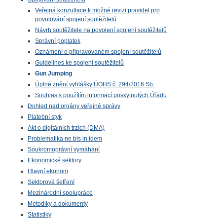
Veřejná konzultace k možné revizi pravidel pro
povolování spojení soutěžitelů
Návrh soutěžitele na povolení spojení soutěžitelů
Správní poplatek
Oznámení o připravovaném spojení soutěžitelů
Guidelines ke spojení soutěžitelů
Gun Jumping
Úplné znění vyhlášky ÚOHS č. 294/2016 Sb.
Souhlas s použítím informací poskytnutých Úřadu
Dohled nad orgány veřejné správy
Platební styk
Akt o digitálních trzích (DMA)
Problematika ne bis in idem
Soukromoprávní vymáhání
Ekonomické sektory
Hlavní ekonom
Sektorová šetření
Mezinárodní spolupráce
Metodiky a dokumenty
Statistiky