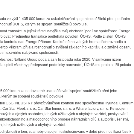
kutu ve výši 1 435 000 korun za uskutečňování spojení soutěžitelů před podáním
zhodnutí ÚOHS, kterým se spojení soutěžitelů povoluje.
at transakci, v jejímž rámci navýšila svůj obchodní podíl ve společnosti Energo
ontrolovat. Předmětná transakce podléhala povolení ÚOHS. Podle zjištění ÚOHS
ala kontrolu nad Energo Příbram. Konkrétně na valných hromadách rozhodla o
ergo Příbram, přijala rozhodnutí o zvýšení základního kapitálu a o změně obsahu
etní uzávěrku nabývané společnosti.
lečnost Natland Group podala až v listopadu roku 2020. V sankčním řízení
ní a splnil všechny předepsané podmínky narovnání, ÚOHS mu proto snížil pokutu
05 000 korun za nedovolené uskutečňování spojení soutěžitelů před jeho
terým se spojení soutěžitelů povoluje.
iteli CSG INDUSTRY převzít výlučnou kontrolu nad společnostmi Hyundai Centrum
, Car Star Fleet, s. r. o., Car Star Immo, s. r. o. a Whare factory, s. r. o. Ke spojení
ových a ojetých osobních, lehkých užitkových a obytných vozidel, poskytování
 velkoobchodního a maloobchodního prodeje náhradních dílů a autopříslušenství,
, lehkých užitkových a obytných vozidel.
hybnosti o tom, zda nebylo spojení uskutečňováno v době před notifikací fúze k