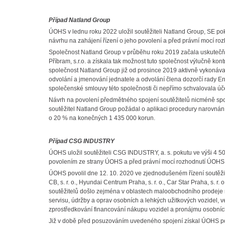
Případ Natland Group
ÚOHS v lednu roku 2022 uložil soutěžiteli Natland Group, SE po
návrhu na zahájení řízení o jeho povolení a před právní mocí ro
Společnost Natland Group v průběhu roku 2019 začala uskutečňov
Příbram, s.r.o. a získala tak možnost tuto společnost výlučně k
společnost Natland Group již od prosince 2019 aktivně vykonáv
odvolání a jmenování jednatele a odvolání člena dozorčí rady En
společenské smlouvy této společnosti či nepřímo schvalovala úč
Návrh na povolení předmětného spojení soutěžitelů nicméně spo
soutěžitel Natland Group požádal o aplikaci procedury narovná
o 20 % na konečných 1 435 000 korun.
Případ CSG INDUSTRY
ÚOHS uložil soutěžiteli CSG INDUSTRY, a. s. pokutu ve výši 4 5
povolením ze strany ÚOHS a před právní mocí rozhodnutí ÚOHS, k
ÚOHS povolil dne 12. 10. 2020 ve zjednodušeném řízení soutěž
CB, s. r. o., Hyundai Centrum Praha, s. r. o., Car Star Praha, s. r. o.
soutěžitelů došlo zejména v oblastech maloobchodního prodeje n
servisu, údržby a oprav osobních a lehkých užitkových vozidel,
zprostředkování financování nákupu vozidel a pronájmu osobních
Již v době před posuzováním uvedeného spojení získal ÚOHS poc