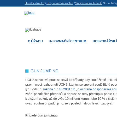
Úvodní stránka
/
Hospodářská soutěž
/
Spojování soutěžitelů
/
Gun Jump
O ÚŘADU
INFORMAČNÍ CENTRUM
HOSPODÁŘSKÁ
GUN JUMPING
ÚOHS se ve své praxi setkává i s případy, kdy soutěžitelé uskute
právní mocí rozhodnutí ÚOHS, kterým se spojení soutěžitelů povo
§ 18 odst. 1
zákona č. 143/2001 Sb., o ochraně hospodářské so
znění pozdějších předpisů, a dopustí se tedy přestupku podle § 
k uložení pokuty až do výše 10 milionů korun nebo 10 % z čisté
uvádí souhrn případů, jimiž se v poslední dvou letech zabýval.
Případy gun jumpingu