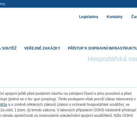
ing
Legislativa
Kontakty
Čas
 SOUTĚŽ
VEŘEJNÉ ZAKÁZKY
PŘÍSTUP K DOPRAVNÍ INFRASTRUKT
Hospodářská so
ční spojení ještě před podáním návrhu na zahájení řízení o jeho povolení a před
luje (jedná se o tzv. gun jumping). Tímto postupem však poruší zákaz stanovený v
utěže
a o změně některých zákonů (zákon o ochraně hospodářské soutěže), ve
22a odst. 1 písm. d) tohoto zákona. V takových případech ÚOHS následně přistoupí
ho obratu společnosti za nedovolené uskutečnění spojení soutěžitelů. Níže ÚOHS