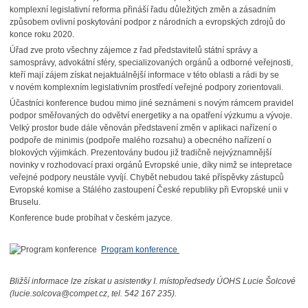
komplexní legislativní reforma přináší řadu důležitých změn a zásadním
způsobem ovlivní poskytování podpor z národních a evropských zdrojů do
konce roku 2020.
Úřad zve proto všechny zájemce z řad představitelů státní správy a
samosprávy, advokátní sféry, specializovaných orgánů a odborné veřejnosti,
kteří mají zájem získat nejaktuálnější informace v této oblasti a rádi by se
v novém komplexním legislativním prostředí veřejné podpory zorientovali.
Účastníci konference budou mimo jiné seznámeni s novým rámcem pravidel
podpor směřovaných do odvětví energetiky a na opatření výzkumu a vývoje.
Velký prostor bude dále věnován představení změn v aplikaci nařízení o
podpoře de minimis (podpoře malého rozsahu) a obecného nařízení o
blokových výjimkách. Prezentovány budou již tradičně nejvýznamnější
novinky v rozhodovací praxi orgánů Evropské unie, díky nimž se intepretace
veřejné podpory neustále vyvíjí. Chybět nebudou také příspěvky zástupců
Evropské komise a Stálého zastoupení České republiky při Evropské unii v
Bruselu.
Konference bude probíhat v českém jazyce.
Program konference
Bližší informace lze získat u asistentky I. místopředsedy ÚOHS Lucie Šolcové
(lucie.solcova@compet.cz, tel. 542 167 235).