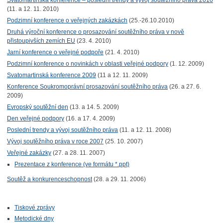
Svatomartinská konference – poslední trendy a vývoj soutěžního práva 2010
(11. a 12. 11. 2010)
Podzimní konference o veřejných zakázkách
(25.-26.10.2010)
Druhá výroční konference o prosazování soutěžního práva v nově
přistoupivších zemích EU
(23. 4. 2010)
Jarní konference o veřejné podpoře
(21. 4. 2010)
Podzimní konference o novinkách v oblasti veřejné podpory
(1. 12. 2009)
Svatomartinská konference 2009
(11 a 12. 11. 2009)
Konference Soukromoprávní prosazování soutěžního práva
(26. a 27. 6.
2009)
Evropský soutěžní den
(13. a 14. 5. 2009)
Den veřejné podpory
(16. a 17. 4. 2009)
Poslední trendy a vývoj soutěžního práva
(11. a 12. 11. 2008)
Vývoj soutěžního práva v roce 2007
(25. 10. 2007)
Veřejné zakázky
(27. a 28. 11. 2007)
Prezentace z konference (ve formátu *.ppt)
Soutěž a konkurenceschopnost
(28. a 29. 11. 2006)
Tiskové zprávy
Metodické dny