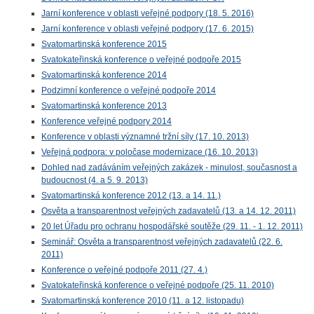
Jarní konference v oblasti veřejné podpory (18. 5. 2016)
Jarní konference v oblasti veřejné podpory (17. 6. 2015)
Svatomartinská konference 2015
Svatokateřinská konference o veřejné podpoře 2015
Svatomartinská konference 2014
Podzimní konference o veřejné podpoře 2014
Svatomartinská konference 2013
Konference veřejné podpory 2014
Konference v oblasti významné tržní síly (17. 10. 2013)
Veřejná podpora: v poločase modernizace (16. 10. 2013)
Dohled nad zadáváním veřejných zakázek - minulost, současnost a
budoucnost (4. a 5. 9. 2013)
Svatomartinská konference 2012 (13. a 14. 11.)
Osvěta a transparentnost veřejných zadavatelů (13. a 14. 12. 2011)
20 let Úřadu pro ochranu hospodářské soutěže (29. 11. - 1. 12. 2011)
Seminář: Osvěta a transparentnost veřejných zadavatelů (22. 6.
2011)
Konference o veřejné podpoře 2011 (27. 4.)
Svatokateřinská konference o veřejné podpoře (25. 11. 2010)
Svatomartinská konference 2010 (11. a 12. listopadu)