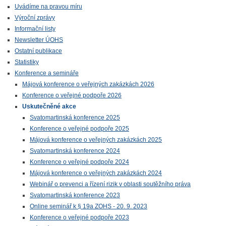
Uvádíme na pravou míru
Výroční zprávy
Informační listy
Newsletter ÚOHS
Ostatní publikace
Statistiky
Konference a semináře
Májová konference o veřejných zakázkách 2026
Konference o veřejné podpoře 2026
Uskutečněné akce
Svatomartinská konference 2025
Konference o veřejné podpoře 2025
Májová konference o veřejných zakázkách 2025
Svatomartinská konference 2024
Konference o veřejné podpoře 2024
Májová konference o veřejných zakázkách 2024
Webinář o prevenci a řízení rizik v oblasti soutěžního práva
Svatomartinská konference 2023
Online seminář k § 19a ZOHS - 20. 9. 2023
Konference o veřejné podpoře 2023