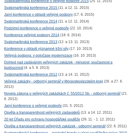
Svatokateřinská konference o veřejné podpoře 2015
(25. 11. 2015)
Svatomartinská konference 2015
(11. a 12. 11. 2015)
Jarní konference v oblasti veřejné podpory
(17. 6. 2015)
Svatomartinská konference 2014
(11. a 12. 11. 2014)
Podzimní konference o veřejné podpoře
(22. 10. 2014)
Konference veřejné podpory 2014
(18. 6. 2014)
Svatomartinská konference 2013
(12. a 13. 11. 2013)
Konference v oblasti významné tržní síly
(17. 10. 2013)
Veřejná podpora: v poločase modernizace
(16. 10. 2013)
Dohled nad zadáváním veřejných zakázek - minulost, současnost a
budoucnost
(4. a 5. 9. 2013)
Svatomartinská konference 2012
(13. a 14. 11. 2012)
Veřejné zakázky - odborný seminář v Moravskoslezském kraji
(26. a 27. 6.
2012)
Novela zákona o veřejných zakázkách č. 55/2012 Sb. - odborný seminář
(21.
6. 2012)
Jarní konference o veřejné podpoře
(31. 5. 2012)
Osvěta a transparentnost veřejných zadavatelů
(13. a 14. 12. 2011)
20 let Úřadu pro ochranu hospodářské soutěže
(29. 11. - 1. 12. 2011)
Osvěta a transparentnost veřejných zakázek - odborný seminář
(22. 6. 2011)