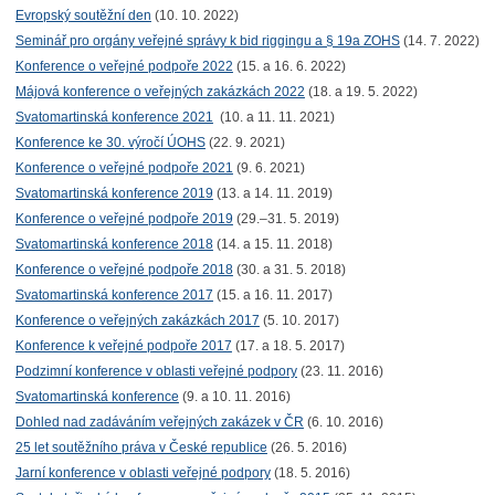
Evropský soutěžní den
(10. 10. 2022)
Seminář pro orgány veřejné správy k bid riggingu a § 19a ZOHS
(14. 7. 2022)
Konference o veřejné podpoře 2022
(15. a 16. 6. 2022)
Májová konference o veřejných zakázkách 2022
(18. a 19. 5. 2022)
Svatomartinská konference 2021
(10. a 11. 11. 2021)
Konference ke 30. výročí ÚOHS
(22. 9. 2021)
Konference o veřejné podpoře 2021
(9. 6. 2021)
Svatomartinská konference 2019
(13. a 14. 11. 2019)
Konference o veřejné podpoře 2019
(29.–31. 5. 2019)
Svatomartinská konference 2018
(14. a 15. 11. 2018)
Konference o veřejné podpoře 2018
(30. a 31. 5. 2018)
Svatomartinská konference 2017
(15. a 16. 11. 2017)
Konference o veřejných zakázkách 2017
(5. 10. 2017)
Konference k veřejné podpoře 2017
(17. a 18. 5. 2017)
Podzimní konference v oblasti veřejné podpory
(23. 11. 2016)
Svatomartinská konference
(9. a 10. 11. 2016)
Dohled nad zadáváním veřejných zakázek v ČR
(6. 10. 2016)
25 let soutěžního práva v České republice
(26. 5. 2016)
Jarní konference v oblasti veřejné podpory
(18. 5. 2016)