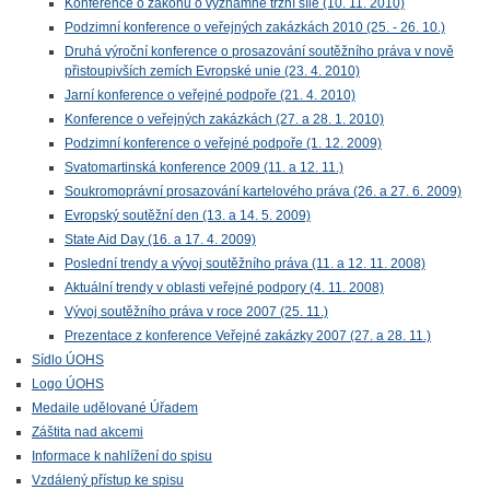
Konference o zákonu o významné tržní síle (10. 11. 2010)
Podzimní konference o veřejných zakázkách 2010 (25. - 26. 10.)
Druhá výroční konference o prosazování soutěžního práva v nově
přistoupivších zemích Evropské unie (23. 4. 2010)
Jarní konference o veřejné podpoře (21. 4. 2010)
Konference o veřejných zakázkách (27. a 28. 1. 2010)
Podzimní konference o veřejné podpoře (1. 12. 2009)
Svatomartinská konference 2009 (11. a 12. 11.)
Soukromoprávní prosazování kartelového práva (26. a 27. 6. 2009)
Evropský soutěžní den (13. a 14. 5. 2009)
State Aid Day (16. a 17. 4. 2009)
Poslední trendy a vývoj soutěžního práva (11. a 12. 11. 2008)
Aktuální trendy v oblasti veřejné podpory (4. 11. 2008)
Vývoj soutěžního práva v roce 2007 (25. 11.)
Prezentace z konference Veřejné zakázky 2007 (27. a 28. 11.)
Sídlo ÚOHS
Logo ÚOHS
Medaile udělované Úřadem
Záštita nad akcemi
Informace k nahlížení do spisu
Vzdálený přístup ke spisu