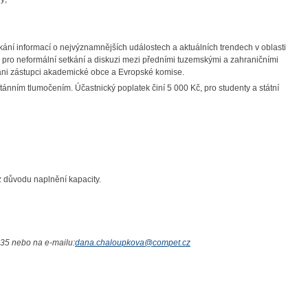
kání informací o nejvýznamnějších událostech a aktuálních trendech v oblasti
pro neformální setkání a diskuzi mezi předními tuzemskými a zahraničními
 ani zástupci akademické obce a Evropské komise.
nním tlumočením. Účastnický poplatek činí 5 000 Kč, pro studenty a státní
 důvodu naplnění kapacity.
235 nebo na e-mailu:
dana.chaloupkova@compet.cz