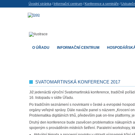
Úvodní stránka
/
Informační centrum
/
Konference a semináře
/
Uskutečn
O ÚŘADU
INFORMAČNÍ CENTRUM
HOSPODÁŘSKÁ
SVATOMARTINSKÁ KONFERENCE 2017
Již jedenáctá výroční Svatomartinská konference, tradičně poř
16. listopadu v sídle Úřadu.
Po tradičním seznámení s novinkami v české a evropské hospodá
orgány veřejné správy. Dále naváže panel s názvem „Krocení on-lin
Problematika digitálních trhů, především pak on-line platformy, 
Druhý den konference bude zasvěcen problematice nákupních al
spojeným s prováděním místních šetření. Paralelní workshopy, 
Aktuální témata a procesní novinky v oblasti významné tržní síl