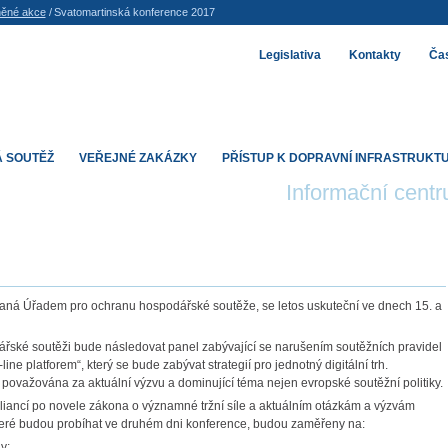
ěné akce
/
Svatomartinská konference 2017
Legislativa
Kontakty
Čas
 SOUTĚŽ
VEŘEJNÉ ZAKÁZKY
PŘÍSTUP K DOPRAVNÍ INFRASTRUKT
Informační cent
ádaná Úřadem pro ochranu hospodářské soutěže, se letos uskuteční ve dnech 15. a
řské soutěži bude následovat panel zabývající se narušením soutěžních pravidel
e platforem“, který se bude zabývat strategií pro jednotný digitální trh.
je považována za aktuální výzvu a dominující téma nejen evropské soutěžní politiky.
iancí po novele zákona o významné tržní síle a aktuálním otázkám a výzvám
které budou probíhat ve druhém dni konference, budou zaměřeny na:
y;