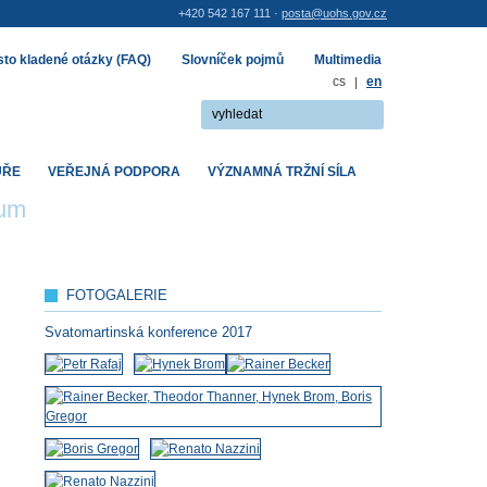
+420 542 167 111 ·
posta@uohs.gov.cz
to kladené otázky (FAQ)
Slovníček pojmů
Multimedia
cs
|
en
UŘE
VEŘEJNÁ PODPORA
VÝZNAMNÁ TRŽNÍ SÍLA
rum
FOTOGALERIE
Svatomartinská konference 2017