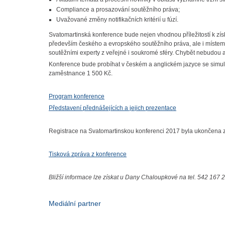
Compliance a prosazování soutěžního práva;
Uvažované změny notifikačních kritérií u fúzí.
Svatomartinská konference bude nejen vhodnou příležitostí k zís
především českého a evropského soutěžního práva, ale i místem 
soutěžními experty z veřejné i soukromé sféry. Chybět nebudou
Konference bude probíhat v českém a anglickém jazyce se simultá
zaměstnance 1 500 Kč.
Program konference
Představení přednášejících a jejich prezentace
Registrace na Svatomartinskou konferenci 2017 byla ukončena z
Tisková zpráva z konference
Bližší informace lze získat u Dany Chaloupkové na tel. 542 167 
Mediální partner