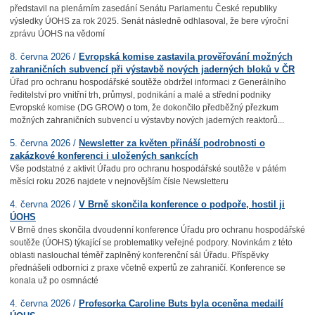
představil na plenárním zasedání Senátu Parlamentu České republiky
výsledky ÚOHS za rok 2025. Senát následně odhlasoval, že bere výroční
zprávu ÚOHS na vědomí
8. června 2026 /
Evropská komise zastavila prověřování možných
zahraničních subvencí při výstavbě nových jaderných bloků v ČR
Úřad pro ochranu hospodářské soutěže obdržel informaci z Generálního
ředitelství pro vnitřní trh, průmysl, podnikání a malé a střední podniky
Evropské komise (DG GROW) o tom, že dokončilo předběžný přezkum
možných zahraničních subvencí u výstavby nových jaderných reaktorů...
5. června 2026 /
Newsletter za květen přináší podrobnosti o
zakázkové konferenci i uložených sankcích
Vše podstatné z aktivit Úřadu pro ochranu hospodářské soutěže v pátém
měsíci roku 2026 najdete v nejnovějším čísle Newsletteru
4. června 2026 /
V Brně skončila konference o podpoře, hostil ji
ÚOHS
V Brně dnes skončila dvoudenní konference Úřadu pro ochranu hospodářské
soutěže (ÚOHS) týkající se problematiky veřejné podpory. Novinkám z této
oblasti naslouchal téměř zaplněný konferenční sál Úřadu. Příspěvky
přednášeli odborníci z praxe včetně expertů ze zahraničí. Konference se
konala už po osmnácté
4. června 2026 /
Profesorka Caroline Buts byla oceněna medailí