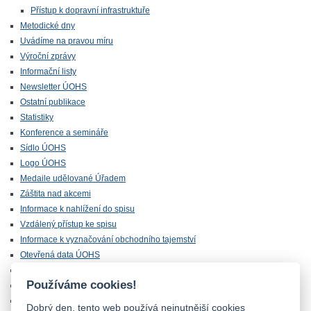
Přístup k dopravní infrastruktuře
Metodické dny
Uvádíme na pravou míru
Výroční zprávy
Informační listy
Newsletter ÚOHS
Ostatní publikace
Statistiky
Konference a semináře
Sídlo ÚOHS
Logo ÚOHS
Medaile udělované Úřadem
Záštita nad akcemi
Informace k nahlížení do spisu
Vzdálený přístup ke spisu
Informace k vyznačování obchodního tajemství
Otevřená data ÚOHS
Úřednická zkouška
Používáme cookies!
Chráněná zóna
Majetek ÚOHS nabízený k odprodeji
Dobrý den, tento web používá nejnutnější cookies