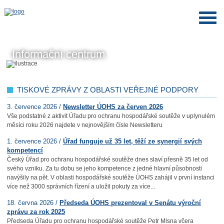
Informační centrum
TISKOVÉ ZPRÁVY Z OBLASTI VEŘEJNÉ PODPORY
3. července 2026 /
Newsletter ÚOHS za červen 2026
Vše podstatné z aktivit Úřadu pro ochranu hospodářské soutěže v uplynulém
měsíci roku 2026 najdete v nejnovějším čísle Newsletteru
1. července 2026 /
Úřad funguje už 35 let, těží ze synergií svých
kompetencí
Český Úřad pro ochranu hospodářské soutěže dnes slaví přesně 35 let od
svého vzniku. Za tu dobu se jeho kompetence z jedné hlavní působnosti
navýšily na pět. V oblasti hospodářské soutěže ÚOHS zahájil v první instanci
více než 3000 správních řízení a uložil pokuty za více...
18. června 2026 /
Předseda ÚOHS prezentoval v Senátu výroční
zprávu za rok 2025
Předseda Úřadu pro ochranu hospodářské soutěže Petr Mlsna včera