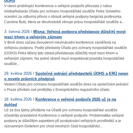
ÚOHS
V rámci probíhající Konference o veřejné podpoře převzala z rukou
místopředsedy Úřadu pro ochranu hospodářské soutěže Petra Solského
ocenění za odborný přínos v oblasti veřejné podpory belgická profesorka
Caroline Buts, která se dlouhodobě věnuje právu hospodářské soutěže a...
3. června 2026 /
Mlsna: Veřejná podpora představuje důležitý most
mezi trhem a veřejným zájmem
V Brně dnes začala dvoudenní mezinárodní konference zaměřená na
veřejnou podporu. Podle předsedy Úřadu pro ochrany hospodářské soutěže
(ÚOHS) Petra Mlsny tato oblast představuje důležitý most mezi trhem a
veřejným zájmem. Na jedné straně musí respektovat pravidla hospodářské
soutěže...
29. května 2026 /
Společné jednání představitelů ÚOHS a ERÚ nejen
o novele právních předpisů
Vedení Úřadu pro ochranu hospodářské soutěže dnes na společném jednání
v Praze přivítalo své protějšky z Energetického regulačního úřadu
18. května 2026 /
Konference o veřejné podpoře 2026 už je na
dohled
Už za dva týdny přivítáme na Úřadě pro ochranu hospodářské soutěže
účastníky pravidelné Konference o veřejné podpoře. Problematika veřejné
podpory je důležitým aspektem při poskytování veřejných prostředků a je
významným činitelem pro chod mnohých částí hospodářství...