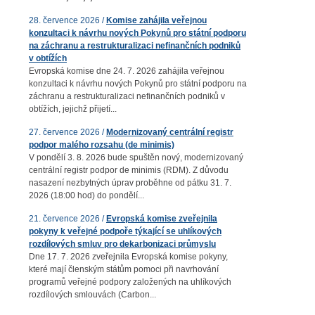
28. července 2026 /
Komise zahájila veřejnou
konzultaci k návrhu nových Pokynů pro státní podporu
na záchranu a restrukturalizaci nefinančních podniků
v obtížích
Evropská komise dne 24. 7. 2026 zahájila veřejnou
konzultaci k návrhu nových Pokynů pro státní podporu na
záchranu a restrukturalizaci nefinančních podniků v
obtížích, jejichž přijetí...
27. července 2026 /
Modernizovaný centrální registr
podpor malého rozsahu (de minimis)
V pondělí 3. 8. 2026 bude spuštěn nový, modernizovaný
centrální registr podpor de minimis (RDM). Z důvodu
nasazení nezbytných úprav proběhne od pátku 31. 7.
2026 (18:00 hod) do pondělí...
21. července 2026 /
Evropská komise zveřejnila
pokyny k veřejné podpoře týkající se uhlíkových
rozdílových smluv pro dekarbonizaci průmyslu
Dne 17. 7. 2026 zveřejnila Evropská komise pokyny,
které mají členským státům pomoci při navrhování
programů veřejné podpory založených na uhlíkových
rozdílových smlouvách (Carbon...