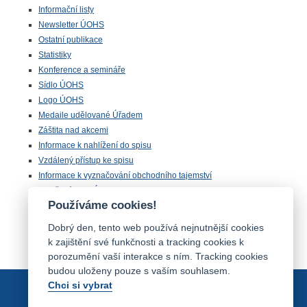
Informační listy
Newsletter ÚOHS
Ostatní publikace
Statistiky
Konference a semináře
Sídlo ÚOHS
Logo ÚOHS
Medaile udělované Úřadem
Záštita nad akcemi
Informace k nahlížení do spisu
Vzdálený přístup ke spisu
Informace k vyznačování obchodního tajemství
Otevřená data ÚOHS
Používáme cookies!
Úřednická zkouška
Chráněná zóna
Dobrý den, tento web používá nejnutnější cookies
Majetek ÚOHS nabízený k odprodeji
k zajištění své funkčnosti a tracking cookies k
porozumění vaší interakce s ním. Tracking cookies
budou uloženy pouze s vaším souhlasem.
Chci si vybrat