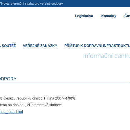
/
Nová referenční sazba pro veřejné podpory
Legislativa
Kontakty
Čas
 SOUTĚŽ
VEŘEJNÉ ZAKÁZKY
PŘÍSTUP K DOPRAVNÍ INFRASTRUKT
Informační cent
PODPORY
o Českou republiku činí od 1. října 2007-
4,90%.
ena na následující internetové stránce:
ence_rates.html