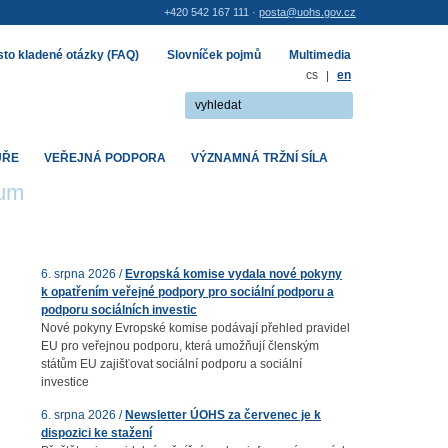
+420 542 167 111 ·
posta@uohs.gov.cz
to kladené otázky (FAQ)
Slovníček pojmů
Multimedia
cs
|
en
UŘE
VEŘEJNÁ PODPORA
VÝZNAMNÁ TRŽNÍ SÍLA
rum
6. srpna 2026 /
Evropská komise vydala nové pokyny
k opatřením veřejné podpory pro sociální podporu a
podporu sociálních investic
Nové pokyny Evropské komise podávají přehled pravidel
EU pro veřejnou podporu, která umožňují členským
státům EU zajišťovat sociální podporu a sociální
investice
6. srpna 2026 /
Newsletter ÚOHS za červenec je k
dispozici ke stažení