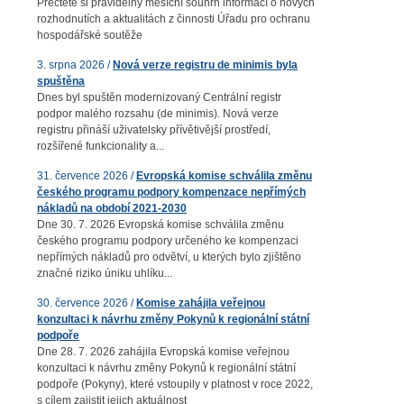
Přečtěte si pravidelný měsíční souhrn informací o nových
rozhodnutích a aktualitách z činnosti Úřadu pro ochranu
hospodářské soutěže
3. srpna 2026 /
Nová verze registru de minimis byla
spuštěna
Dnes byl spuštěn modernizovaný Centrální registr
podpor malého rozsahu (de minimis). Nová verze
registru přináší uživatelsky přívětivější prostředí,
rozšířené funkcionality a...
31. července 2026 /
Evropská komise schválila změnu
českého programu podpory kompenzace nepřímých
nákladů na období 2021-2030
Dne 30. 7. 2026 Evropská komise schválila změnu
českého programu podpory určeného ke kompenzaci
nepřímých nákladů pro odvětví, u kterých bylo zjištěno
značné riziko úniku uhlíku...
30. července 2026 /
Komise zahájila veřejnou
konzultaci k návrhu změny Pokynů k regionální státní
podpoře
Dne 28. 7. 2026 zahájila Evropská komise veřejnou
konzultaci k návrhu změny Pokynů k regionální státní
podpoře (Pokyny), které vstoupily v platnost v roce 2022,
s cílem zajistit jejich aktuálnost