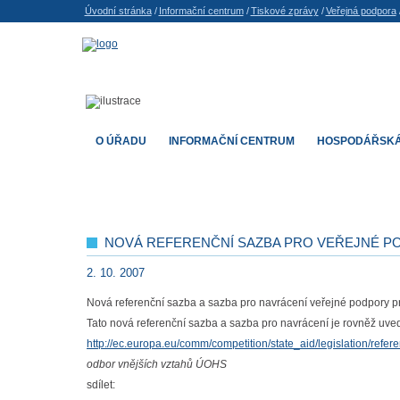
Úvodní stránka
/
Informační centrum
/
Tiskové zprávy
/
Veřejná podpora
O ÚŘADU
INFORMAČNÍ CENTRUM
HOSPODÁŘSKÁ
NOVÁ REFERENČNÍ SAZBA PRO VEŘEJNÉ 
2. 10. 2007
Nová referenční sazba a sazba pro navrácení veřejné podpory pr
Tato nová referenční sazba a sazba pro navrácení je rovněž uved
http://ec.europa.eu/comm/competition/state_aid/legislation/refer
odbor vnějších vztahů ÚOHS
sdílet: