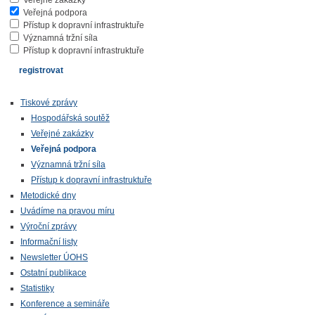
Veřejné zakázky
Veřejná podpora
Přístup k dopravní infrastruktuře
Významná tržní síla
Přístup k dopravní infrastruktuře
Tiskové zprávy
Hospodářská soutěž
Veřejné zakázky
Veřejná podpora
Významná tržní síla
Přístup k dopravní infrastruktuře
Metodické dny
Uvádíme na pravou míru
Výroční zprávy
Informační listy
Newsletter ÚOHS
Ostatní publikace
Statistiky
Konference a semináře