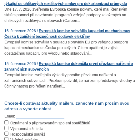
týkající se uhlíkových rozdílových smluv pro dekarbonizaci průmyslu
Dne 17. 7. 2026 zveřejnila Evropská komise pokyny, které mají členským
státům pomoci při navrhování programů veřejné podpory založených na
uhlíkových rozdílových smlouvách (Carbon...
16. července 2026 /
Evropská komise schválila kapacitní mechanismus
Česka k zajištění bezpečnosti dodávek elektřiny
Evropská komise schválila v souladu s pravidly EU pro veřejnou podporu
kapacitní mechanismus Česka pro celý trh. Cílem opatření je zajistit
dostatečnou kapacitu pro výrobu nebo skladování...
15. července 2026 /
Evropská komise dokončila první přezkum nařízení o
zahraničních subvencích
Evropská komise zveřejnila výsledky prvního přezkumu nařízení o
zahraničních subvencích. Přezkum potvrdil, že nařízení představuje vhodný a
účinný nástroj pro řešení narušení...
Chcete-li dostávat aktuality mailem, zanechte nám prosím svou
adresu a vyberte oblast.
Email:
Oznámení o připravovaném spojení soutěžitelů
Významná tržní síla
Hospodářská soutěž