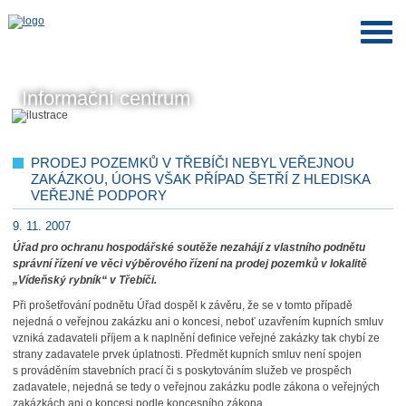
Informační centrum
PRODEJ POZEMKŮ V TŘEBÍČI NEBYL VEŘEJNOU
ZAKÁZKOU, ÚOHS VŠAK PŘÍPAD ŠETŘÍ Z HLEDISKA
VEŘEJNÉ PODPORY
9. 11. 2007
Úřad pro ochranu hospodářské soutěže nezahájí z vlastního podnětu
správní řízení ve věci výběrového řízení na prodej pozemků v lokalitě
„Vídeňský rybník“ v Třebíči.
Při prošetřování podnětu Úřad dospěl k závěru, že se v tomto případě
nejedná o veřejnou zakázku ani o koncesi, neboť uzavřením kupních smluv
vzniká zadavateli příjem a k naplnění definice veřejné zakázky tak chybí ze
strany zadavatele prvek úplatnosti. Předmět kupních smluv není spojen
s prováděním stavebních prací či s poskytováním služeb ve prospěch
zadavatele, nejedná se tedy o veřejnou zakázku podle zákona o veřejných
zakázkách ani o koncesi podle koncesního zákona.