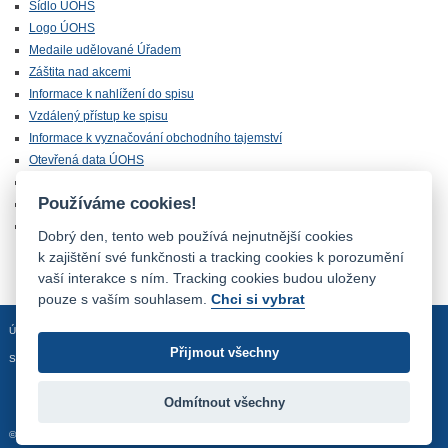
Sídlo ÚOHS
Logo ÚOHS
Medaile udělované Úřadem
Záštita nad akcemi
Informace k nahlížení do spisu
Vzdálený přístup ke spisu
Informace k vyznačování obchodního tajemství
Otevřená data ÚOHS
Úřednická zkouška
Používáme cookies!
Chráněná zóna
Majetek ÚOHS nabízený k odprodeji
Dobrý den, tento web používá nejnutnější cookies
k zajištění své funkčnosti a tracking cookies k porozumění
vaší interakce s ním. Tracking cookies budou uloženy
pouze s vaším souhlasem.
Chci si vybrat
Úvodní stránka
Mapa stránek
Prohlášení o přístupnosti
Přijmout všechny
Sledujte nás:
Odmítnout všechny
© 2012 - 2026 Úřad pro ochranu hospodářské soutěže