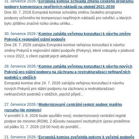
31. července 2026 /
Evropská komise schválila změnu českého programu
podpory kompenzace nepřímých nákladů na období 2021-2030
Dne 30. 7. 2026 Evropská komise schválila změnu českého programu
podpory určeného ke kompenzaci nepřímých nákladů pro odvětví, u kterých
bylo zjištěno značné riziko úniku uhlíku...
30. července 2026 /
Komise zahájila veřejnou konzultaci k návrhu změny
Pokynů k regionální státní podpoře
Dne 28. 7. 2026 zahájila Evropská komise veřejnou konzultaci k návrhu
změny Pokynů k regionální státní podpoře (Pokyny), které vstoupily v platnost
v roce 2022, s cílem zajistit jejich aktuálnost
28. července 2026 /
Komise zahájila veřejnou konzultaci k návrhu nových
Pokynů pro státní podporu na záchranu a restrukturalizaci nefinančních
podniků v obtížích
Evropská komise dne 24. 7. 2026 zahájila veřejnou konzultaci k návrhu
nových Pokynů pro státní podporu na záchranu a restrukturalizaci
nefinančních podniků v obtížích, jejichž přijetí...
27. července 2026 /
Modernizovaný centrální registr podpor malého
rozsahu (de minimis)
V pondělí 3. 8. 2026 bude spuštěn nový, modernizovaný centrální registr
podpor de minimis (RDM). Z důvodu nasazení nezbytných úprav proběhne
od pátku 31. 7. 2026 (18:00 hod) do pondělí...
21. července 2026 /
Evropská komise zveřejnila pokyny k veřejné podpoře