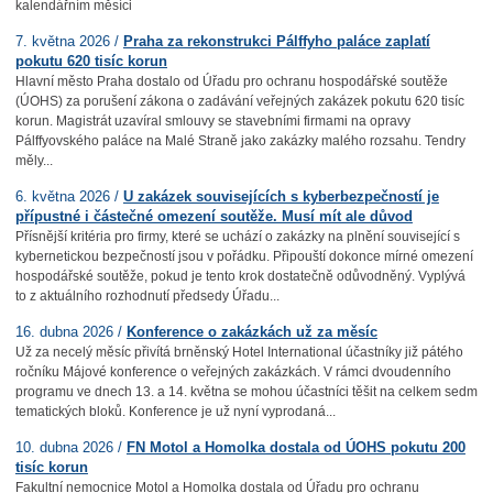
kalendářním měsíci
7. května 2026 /
Praha za rekonstrukci Pálffyho paláce zaplatí
pokutu 620 tisíc korun
Hlavní město Praha dostalo od Úřadu pro ochranu hospodářské soutěže
(ÚOHS) za porušení zákona o zadávání veřejných zakázek pokutu 620 tisíc
korun. Magistrát uzavíral smlouvy se stavebními firmami na opravy
Pálffyovského paláce na Malé Straně jako zakázky malého rozsahu. Tendry
měly...
6. května 2026 /
U zakázek souvisejících s kyberbezpečností je
přípustné i částečné omezení soutěže. Musí mít ale důvod
Přísnější kritéria pro firmy, které se uchází o zakázky na plnění související s
kybernetickou bezpečností jsou v pořádku. Připouští dokonce mírné omezení
hospodářské soutěže, pokud je tento krok dostatečně odůvodněný. Vyplývá
to z aktuálního rozhodnutí předsedy Úřadu...
16. dubna 2026 /
Konference o zakázkách už za měsíc
Už za necelý měsíc přivítá brněnský Hotel International účastníky již pátého
ročníku Májové konference o veřejných zakázkách. V rámci dvoudenního
programu ve dnech 13. a 14. května se mohou účastníci těšit na celkem sedm
tematických bloků. Konference je už nyní vyprodaná...
10. dubna 2026 /
FN Motol a Homolka dostala od ÚOHS pokutu 200
tisíc korun
Fakultní nemocnice Motol a Homolka dostala od Úřadu pro ochranu