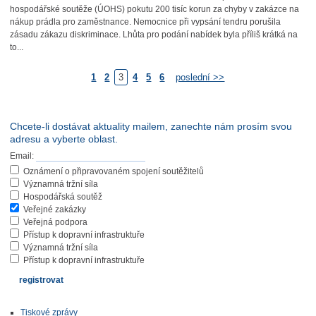
hospodářské soutěže (ÚOHS) pokutu 200 tisíc korun za chyby v zakázce na
nákup prádla pro zaměstnance. Nemocnice při vypsání tendru porušila
zásadu zákazu diskriminace. Lhůta pro podání nabídek byla příliš krátká na
to...
1
2
3
4
5
6
poslední >>
Chcete-li dostávat aktuality mailem, zanechte nám prosím svou
adresu a vyberte oblast.
Email:
Oznámení o připravovaném spojení soutěžitelů
Významná tržní síla
Hospodářská soutěž
Veřejné zakázky
Veřejná podpora
Přístup k dopravní infrastruktuře
Významná tržní síla
Přístup k dopravní infrastruktuře
Tiskové zprávy