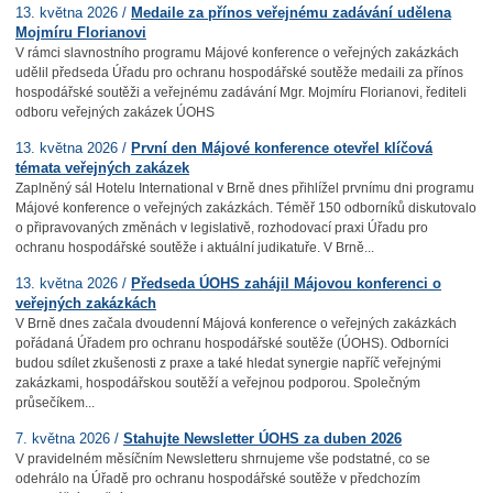
13. května 2026 /
Medaile za přínos veřejnému zadávání udělena
Mojmíru Florianovi
V rámci slavnostního programu Májové konference o veřejných zakázkách
udělil předseda Úřadu pro ochranu hospodářské soutěže medaili za přínos
hospodářské soutěži a veřejnému zadávání Mgr. Mojmíru Florianovi, řediteli
odboru veřejných zakázek ÚOHS
13. května 2026 /
První den Májové konference otevřel klíčová
témata veřejných zakázek
Zaplněný sál Hotelu International v Brně dnes přihlížel prvnímu dni programu
Májové konference o veřejných zakázkách. Téměř 150 odborníků diskutovalo
o připravovaných změnách v legislativě, rozhodovací praxi Úřadu pro
ochranu hospodářské soutěže i aktuální judikatuře. V Brně...
13. května 2026 /
Předseda ÚOHS zahájil Májovou konferenci o
veřejných zakázkách
V Brně dnes začala dvoudenní Májová konference o veřejných zakázkách
pořádaná Úřadem pro ochranu hospodářské soutěže (ÚOHS). Odborníci
budou sdílet zkušenosti z praxe a také hledat synergie napříč veřejnými
zakázkami, hospodářskou soutěží a veřejnou podporou. Společným
průsečíkem...
7. května 2026 /
Stahujte Newsletter ÚOHS za duben 2026
V pravidelném měsíčním Newsletteru shrnujeme vše podstatné, co se
odehrálo na Úřadě pro ochranu hospodářské soutěže v předchozím