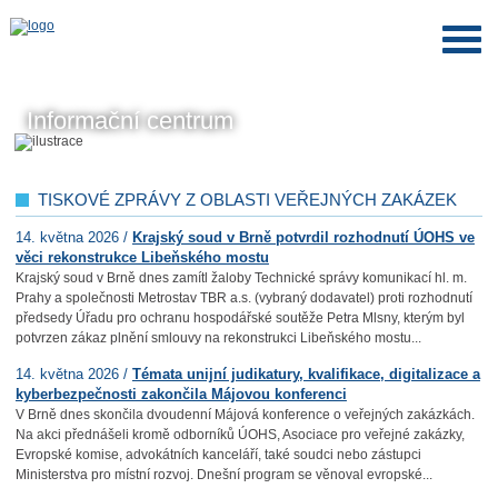
Informační centrum
TISKOVÉ ZPRÁVY Z OBLASTI VEŘEJNÝCH ZAKÁZEK
14. května 2026 /
Krajský soud v Brně potvrdil rozhodnutí ÚOHS ve
věci rekonstrukce Libeňského mostu
Krajský soud v Brně dnes zamítl žaloby Technické správy komunikací hl. m.
Prahy a společnosti Metrostav TBR a.s. (vybraný dodavatel) proti rozhodnutí
předsedy Úřadu pro ochranu hospodářské soutěže Petra Mlsny, kterým byl
potvrzen zákaz plnění smlouvy na rekonstrukci Libeňského mostu...
14. května 2026 /
Témata unijní judikatury, kvalifikace, digitalizace a
kyberbezpečnosti zakončila Májovou konferenci
V Brně dnes skončila dvoudenní Májová konference o veřejných zakázkách.
Na akci přednášeli kromě odborníků ÚOHS, Asociace pro veřejné zakázky,
Evropské komise, advokátních kanceláří, také soudci nebo zástupci
Ministerstva pro místní rozvoj. Dnešní program se věnoval evropské...