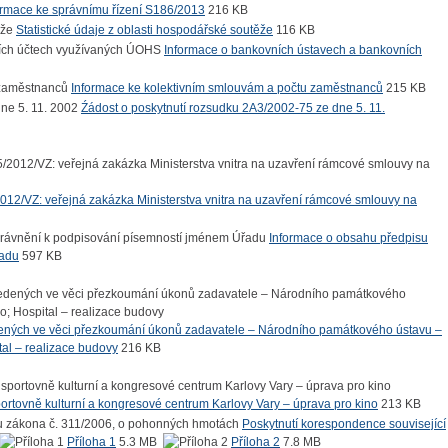
ormace ke správnímu řízení S186/2013
216 KB
Statistické údaje z oblasti hospodářské soutěže
116 KB
Informace o bankovních ústavech a bankovních
Informace ke kolektivním smlouvám a počtu zaměstnanců
215 KB
Źádost o poskytnutí rozsudku 2A3/2002-75 ze dne 5. 11.
12/VZ: veřejná zakázka Ministerstva vnitra na uzavření rámcové smlouvy na
Informace o obsahu předpisu
řadu
597 KB
dených ve věci přezkoumání úkonů zadavatele – Národního památkového ústavu –
tal – realizace budovy
216 KB
sportovně kulturní a kongresové centrum Karlovy Vary – úprava pro kino
213 KB
Poskytnutí korespondence související
Příloha 1
5.3 MB
Příloha 2
7.8 MB