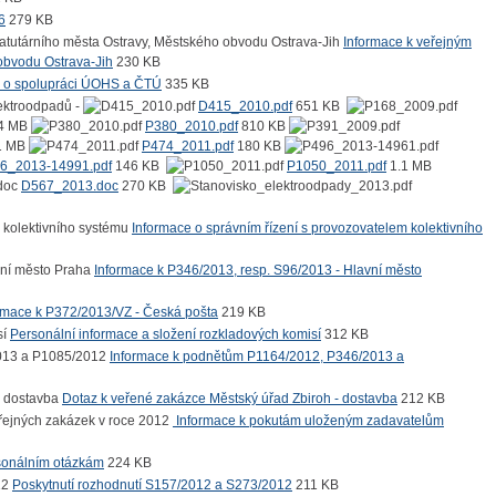
6
279 KB
Informace k veřejným
obvodu Ostrava-Jih
230 KB
e o spolupráci ÚOHS a ČTÚ
335 KB
lektroodpadů -
D415_2010.pdf
651 KB
4 MB
P380_2010.pdf
810 KB
1 MB
P474_2011.pdf
180 KB
6_2013-14991.pdf
146 KB
P1050_2011.pdf
1.1 MB
D567_2013.doc
270 KB
Informace o správním řízení s provozovatelem kolektivního
Informace k P346/2013, resp. S96/2013 - Hlavní město
rmace k P372/2013/VZ - Česká pošta
219 KB
Personální informace a složení rozkladových komisí
312 KB
Informace k podnětům P1164/2012, P346/2013 a
Dotaz k veřené zakázce Městský úřad Zbiroh - dostavba
212 KB
Informace k pokutám uloženým zadavatelům
sonálním otázkám
224 KB
Poskytnutí rozhodnutí S157/2012 a S273/2012
211 KB