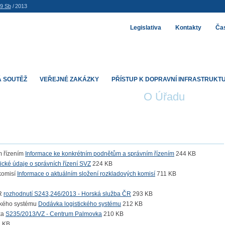
99 Sb
/
2013
Legislativa
Kontakty
Čas
 SOUTĚŽ
VEŘEJNÉ ZAKÁZKY
PŘÍSTUP K DOPRAVNÍ INFRASTRUKT
O Úřadu
Informace ke konkrétním podnětům a správním řízením
244 KB
tické údaje o správních řízení SVZ
224 KB
Informace o aktuálním složení rozkladových komisí
711 KB
rozhodnutí S243,246/2013 - Horská služba ČR
293 KB
Dodávka logistického systému
212 KB
S235/2013/VZ - Centrum Palmovka
210 KB
 KB