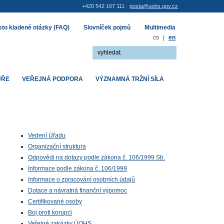
+420 542 167 111 ·
posta@uohs.gov.cz
to kladené otázky (FAQ)
Slovníček pojmů
Multimedia
cs
|
en
UŘE
VEŘEJNÁ PODPORA
VÝZNAMNÁ TRŽNÍ SÍLA
Vedení Úřadu
Organizační struktura
Odpovědi na dotazy podle zákona č. 106/1999 Sb.
Informace podle zákona č. 106/1999
Informace o zpracování osobních údajů
Dotace a návratná finanční výpomoc
Certifikované osoby
Boj proti korupci
Veřejné zakázky ÚOHS