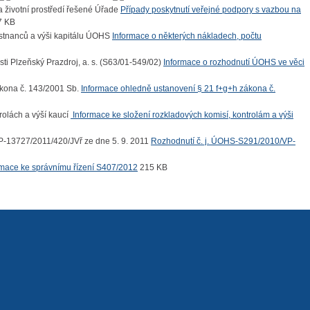
Případy poskytnutí veřejné podpory s vazbou na
7 KB
Informace o některých nákladech, počtu
Informace o rozhodnutí ÚOHS ve věci
Informace ohledně ustanovení § 21 f+g+h zákona č.
Informace ke složení rozkladových komisí, kontrolám a výši
Rozhodnutí č. j. ÚOHS-S291/2010/VP-
rmace ke správnímu řízení S407/2012
215 KB