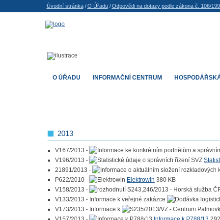
Úvodní stránka
/
O Úřadu
/
Odpovědi na dotazy podle zákona č. 106/19
O ÚŘADU
INFORMAČNÍ CENTRUM
HOSPODÁŘSKÁ
2013
V167/2013 -
V196/2013 -
Statis
21891/2013 -
P622/2010 -
Elektrowin
380 KB
V158/2013 -
V133/2013 - Informace k veřejné zakázce
V173/2013 - Informace k
V157/2013 -
Informace k P788/13
292