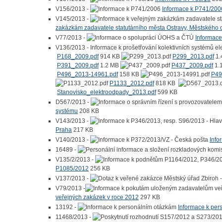
V156/2013 -
Informace k P741/200
V145/2013 -
zakázkám zadavatele statutárního města Ostravy, Městského 
V77/2013 -
Informac
V136/2013 - Informace k prošetřování kolektivních systémů e
P168_2009.pdf
914 KB
P299_2013.pdf
1.
P391_2009.pdf
1.2 MB
P437_2009.pdf
1.
P496_2013-14961.pdf
158 KB
P49
P1133_2012.pdf
818 KB
Stanovisko_elektroodpady_2013.pdf
599 KB
D567/2013 -
systému
208 KB
V143/2013 -
Praha
217 KB
V140/2013 -
Info
16489 -
V135/2/2013 -
P1085/2012
256 KB
V137/2013 -
V79/2013 -
veřejných zakázek v roce 2012
297 KB
13192 -
Informace k per
11468/2013 -