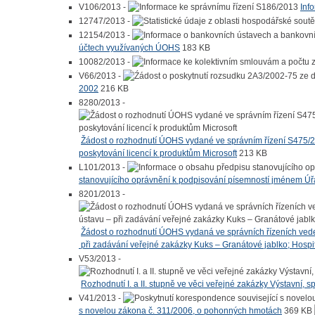
V106/2013 -
Inf
12747/2013 -
12154/2013 -
účtech využívaných ÚOHS
183 KB
10082/2013 -
V66/2013 -
2002
216 KB
8280/2013 -
Žádost o rozhodnutí ÚOHS vydané ve správním řízení S475/20
poskytování licencí k produktům Microsoft
213 KB
L101/2013 -
stanovujícího oprávnění k podpisování písemností jménem Ú
8201/2013 -
Žádost o rozhodnutí ÚOHS vydaná ve správních řízeních ve
při zadávání veřejné zakázky Kuks – Granátové jablko; Hospi
V53/2013 -
Rozhodnutí I. a II. stupně ve věci veřejné zakázky Výstavní, 
V41/2013 -
s novelou zákona č. 311/2006, o pohonných hmotách
369 KB