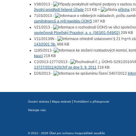
V38/2013 -
životní prostředí řešené Úřade
213 KB
+
příloha
19
7103/2013 -
zaměstnanců a výši kapitálu ÚOHS
187 KB
V21/2013 -
společnosti Plzeňský Prazdroj, a. s. (S63/01-549/02)
209 KB
V11/2013/IN -
143/2001 Sb.
968 KB
1185/2013 -
kaucí
219 KB
C2/2013-1277/2013 -
13727/2011/420/JVř ze dne 5. 9. 2011
216 KB
D26/2013 -
Info
Úvodní stránka
Mapa stránek
Prohlášení o přístupnosti
Sledujte nás:
© 2012 - 2026 Úřad pro ochranu hospodářské soutěže