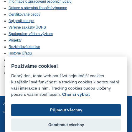
Informace o zpracování osobních údajů
Dotace a návratná finanční výpomoc
Certifikované osoby
Boj proti korupci
Veřejné zakázky ÚOHS
Spolupráce, věda a výzkum
Projekty
Rozkladové komise
Historie Úřadu
Úřední deska
Používáme cookies!
Kariérní den
Volná místa
Dobrý den, tento web používá nejnutnější cookies
k zajištění své funkčnosti a tracking cookies k porozumění
vaší interakce s ním. Tracking cookies budou uloženy
pouze s vaším souhlasem.
Chci si vybrat
Úvodní stránka
Mapa stránek
Prohlášení o přístupnosti
Přijmout všechny
Sledujte nás:
Odmítnout všechny