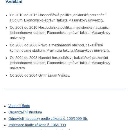
Vzdělání
Od 2010 do 2015 Hospodářská politika, d
oktorské prezenční
studium, Ekonomicko-správní fakulta Masarykovy univerzity.
Od 2008 do 2010 Hospodářská politika, m
agisterské navazující
jednooborové studium, Ekonomicko-správní fakulta Masarykovy
univerzity.
Od 2005 do 2008 Právo a mezinárodní obchod, b
akalářské
kombinované studium, Právnická fakulta Masarykovy univerzity.
Od 2004 do 2008 Národní hospodářství, b
akalářské prezenční
jednooborové studium, Ekonomicko-správní fakulta Masarykovy
univerzity.
Od 2000 do 2004 Gymnázium Vyškov.
Vedení Úřadu
Organizační struktura
Odpovědi na dotazy podle zákona č. 106/1999 Sb.
Informace podle zákona č. 106/1999