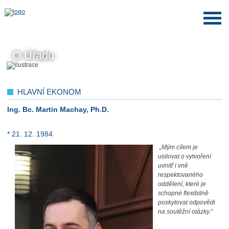
O Úřadu
HLAVNÍ EKONOM
Ing. Bc. Martin Machay, Ph.D.
* 21. 12. 1984
„Mým cílem je
usilovat o vytvoření
uvnitř i vně
respektovaného
oddělení, které je
schopné flexibilně
poskytovat odpovědi
na soutěžní otázky.“