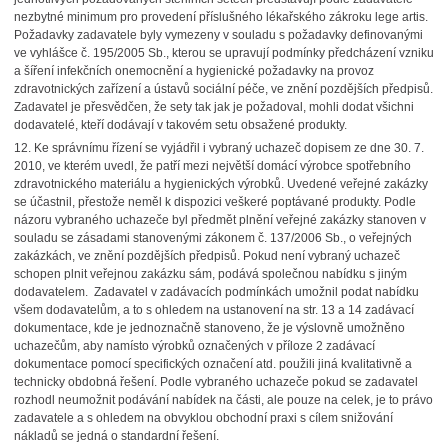
nezbytné minimum pro provedení příslušného lékařského zákroku lege artis.
Požadavky zadavatele byly vymezeny v souladu s požadavky definovanými
ve vyhlášce č. 195/2005 Sb., kterou se upravují podmínky předcházení vzniku
a šíření infekčních onemocnění a hygienické požadavky na provoz
zdravotnických zařízení a ústavů sociální péče, ve znění pozdějších předpisů.
Zadavatel je přesvědčen, že sety tak jak je požadoval, mohli dodat všichni
dodavatelé, kteří dodávají v takovém setu obsažené produkty.
12.
Ke správnímu řízení se vyjádřil i vybraný uchazeč dopisem ze dne 30. 7.
2010, ve kterém uvedl, že patří mezi největší domácí výrobce spotřebního
zdravotnického materiálu a hygienických výrobků. Uvedené veřejné zakázky
se účastnil, přestože neměl k dispozici veškeré poptávané produkty. Podle
názoru vybraného uchazeče byl předmět plnění veřejné zakázky stanoven v
souladu se zásadami stanovenými zákonem č. 137/2006 Sb., o veřejných
zakázkách, ve znění pozdějších předpisů. Pokud není vybraný uchazeč
schopen plnit veřejnou zakázku sám, podává společnou nabídku s jiným
dodavatelem.
Zadavatel v zadávacích podmínkách umožnil podat nabídku
všem dodavatelům, a to s ohledem na ustanovení na str. 13 a 14 zadávací
dokumentace, kde je jednoznačně stanoveno, že je výslovně umožněno
uchazečům, aby namísto výrobků označených v příloze 2 zadávací
dokumentace pomocí specifických označení atd. použili jiná kvalitativně a
technicky obdobná řešení. Podle vybraného uchazeče pokud se zadavatel
rozhodl neumožnit podávání nabídek na části, ale pouze na celek, je to právo
zadavatele a s ohledem na obvyklou obchodní praxi s cílem snižování
nákladů se jedná o standardní řešení.