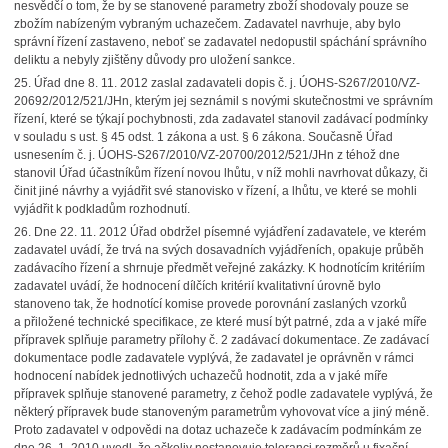
nesvědčí o tom, že by se stanovené parametry zboží shodovaly pouze se
zbožím nabízeným vybraným uchazečem. Zadavatel navrhuje, aby bylo
správní řízení zastaveno, neboť se zadavatel nedopustil spáchání správního
deliktu a nebyly zjištěny důvody pro uložení sankce.
25.
Úřad dne 8. 11. 2012 zaslal zadavateli dopis č. j. ÚOHS-S267/2010/VZ-
20692/2012/521/JHn, kterým jej seznámil s novými skutečnostmi ve správním
řízení, které se týkají pochybnosti, zda zadavatel stanovil zadávací podmínky
v souladu s ust. § 45 odst. 1 zákona a ust. § 6 zákona. Současně Úřad
usnesením č. j. ÚOHS-S267/2010/VZ-20700/2012/521/JHn z téhož dne
stanovil Úřad účastníkům řízení novou lhůtu, v níž mohli navrhovat důkazy, či
činit jiné návrhy a vyjádřit své stanovisko v řízení, a lhůtu, ve které se mohli
vyjádřit k podkladům rozhodnutí.
26.
Dne 22. 11. 2012 Úřad obdržel písemné vyjádření zadavatele, ve kterém
zadavatel uvádí, že trvá na svých dosavadních vyjádřeních, opakuje průběh
zadávacího řízení a shrnuje předmět veřejné zakázky. K hodnotícím kritériím
zadavatel uvádí, že hodnocení dílčích kritérií kvalitativní úrovně bylo
stanoveno tak, že hodnotící komise provede porovnání zaslaných vzorků
a přiložené technické specifikace, ze které musí být patrné, zda a v jaké míře
přípravek splňuje parametry přílohy č. 2 zadávací dokumentace. Ze zadávací
dokumentace podle zadavatele vyplývá, že zadavatel je oprávněn v rámci
hodnocení nabídek jednotlivých uchazečů hodnotit, zda a v jaké míře
přípravek splňuje stanovené parametry, z čehož podle zadavatele vyplývá, že
některý přípravek bude stanoveným parametrům vyhovovat více a jiný méně.
Proto zadavatel v odpovědi na dotaz uchazeče k zadávacím podmínkám ze