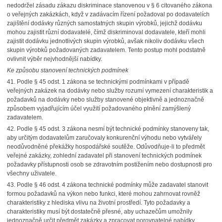
nedodržel zásadu zákazu diskriminace stanovenou v § 6 citovaného zákona
o veřejných zakázkách, když v zadávacím řízení požadoval po dodavatelích
zajištění dodávky různých samostatných skupin výrobků, jejichž dodávku
mohou zajistit různí dodavatelé, čímž diskriminoval dodavatele, kteří mohli
zajistit dodávku jednotlivých skupin výrobků, avšak nikoliv dodávku všech
skupin výrobků požadovaných zadavatelem. Tento postup mohl podstatně
ovlivnit výběr nejvhodnější nabídky.
Ke způsobu stanovení technických podmínek
41.
Podle § 45 odst. 1 zákona se technickými podmínkami v případě
veřejných zakázek na dodávky nebo služby rozumí vymezení charakteristik a
požadavků na dodávky nebo služby stanovené objektivně a jednoznačně
způsobem vyjadřujícím účel využití požadovaného plnění zamýšlený
zadavatelem.
42.
Podle § 45 odst. 3 zákona nesmí být technické podmínky stanoveny tak,
aby určitým dodavatelům zaručovaly konkurenční výhodu nebo vytvářely
neodůvodněné překážky hospodářské soutěže. Odůvodňuje-li to předmět
veřejné zakázky, zohlední zadavatel při stanovení technických podmínek
požadavky přístupnosti osob se zdravotním postižením nebo dostupnosti pro
všechny uživatele.
43.
Podle § 46 odst. 4 zákona technické podmínky může zadavatel stanovit
formou požadavků na výkon nebo funkci, které mohou zahrnovat rovněž
charakteristiky z hlediska vlivu na životní prostředí. Tyto požadavky a
charakteristiky musí být dostatečně přesné, aby uchazečům umožnily
jednoznačně určit předmět zakázky a zpracovat porovnatelné nabídky.