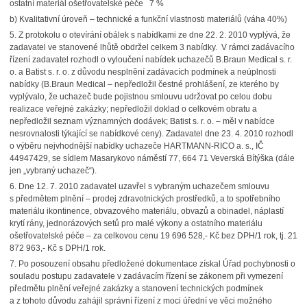
ostatní materiál ošetřovatelské péče 7 %
b) Kvalitativní úroveň – technické a funkční vlastnosti materiálů (váha 40%)
5.
Z protokolu o otevírání obálek s nabídkami ze dne 22. 2. 2010 vyplývá, že
zadavatel ve stanovené lhůtě obdržel celkem 3 nabídky.
V rámci zadávacího
řízení zadavatel rozhodl o vyloučení nabídek uchazečů B.Braun Medical s. r.
o. a Batist s. r. o. z důvodu nesplnění zadávacích podmínek a neúplnosti
nabídky (B.Braun Medical – nepředložil čestné prohlášení, ze kterého by
vyplývalo, že uchazeč bude pojistnou smlouvu udržovat po celou dobu
realizace veřejné zakázky; nepředložil doklad o celkovém obratu a
nepředložil seznam významných dodávek; Batist s. r. o. – měl v nabídce
nesrovnalosti týkající se nabídkové ceny). Zadavatel dne 23. 4. 2010 rozhodl
o výběru nejvhodnější nabídky uchazeče HARTMANN-RICO a. s., IČ
44947429, se sídlem Masarykovo náměstí 77, 664 71 Veverská Bítýška (dále
jen „vybraný uchazeč“).
6.
Dne 12. 7. 2010 zadavatel uzavřel s vybraným uchazečem smlouvu
s předmětem plnění – prodej zdravotnických prostředků, a to spotřebního
materiálu ikontinence, obvazového materiálu, obvazů a obinadel, náplastí
krytí rány, jednorázových setů pro malé výkony a ostatního materiálu
ošetřovatelské péče – za celkovou cenu 19 696 528,- Kč bez DPH/1 rok, tj. 21
872 963,- Kč s DPH/1 rok.
7.
Po posouzení obsahu předložené dokumentace získal Úřad pochybnosti o
souladu postupu zadavatele v zadávacím řízení se zákonem při vymezení
předmětu plnění veřejné zakázky a stanovení technických podmínek
a z tohoto důvodu zahájil správní řízení z moci úřední ve věci možného