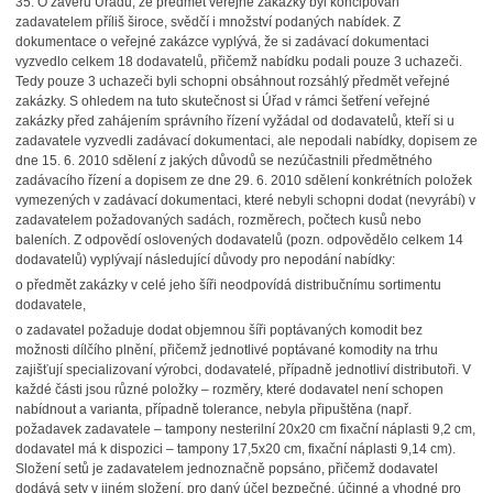
35.
O závěru Úřadu, že předmět veřejné zakázky byl koncipován
zadavatelem příliš široce, svědčí i množství podaných nabídek. Z
dokumentace o veřejné zakázce vyplývá, že si zadávací dokumentaci
vyzvedlo celkem 18 dodavatelů, přičemž nabídku podali pouze 3 uchazeči.
Tedy pouze 3 uchazeči byli schopni obsáhnout rozsáhlý předmět veřejné
zakázky. S ohledem na tuto skutečnost si Úřad v rámci šetření veřejné
zakázky před zahájením správního řízení vyžádal od dodavatelů, kteří si u
zadavatele vyzvedli zadávací dokumentaci, ale nepodali nabídky, dopisem ze
dne 15. 6. 2010 sdělení z jakých důvodů se nezúčastnili předmětného
zadávacího řízení a dopisem ze dne 29. 6. 2010 sdělení konkrétních položek
vymezených v zadávací dokumentaci, které nebyli schopni dodat (nevyrábí) v
zadavatelem požadovaných sadách, rozměrech, počtech kusů nebo
baleních. Z odpovědí oslovených dodavatelů (pozn. odpovědělo celkem 14
dodavatelů) vyplývají následující důvody pro nepodání nabídky:
o
předmět zakázky v celé jeho šíři neodpovídá distribučnímu sortimentu
dodavatele,
o
zadavatel požaduje dodat objemnou šíři poptávaných komodit bez
možnosti dílčího plnění, přičemž jednotlivé poptávané komodity na trhu
zajišťují specializovaní výrobci, dodavatelé, případně jednotliví distributoři. V
každé části jsou různé položky – rozměry, které dodavatel není schopen
nabídnout a varianta, případně tolerance, nebyla připuštěna (např.
požadavek zadavatele – tampony nesterilní 20x20 cm fixační náplasti 9,2 cm,
dodavatel má k dispozici – tampony 17,5x20 cm, fixační náplasti 9,14 cm).
Složení setů je zadavatelem jednoznačně popsáno, přičemž dodavatel
dodává sety v jiném složení, pro daný účel bezpečné, účinné a vhodné pro