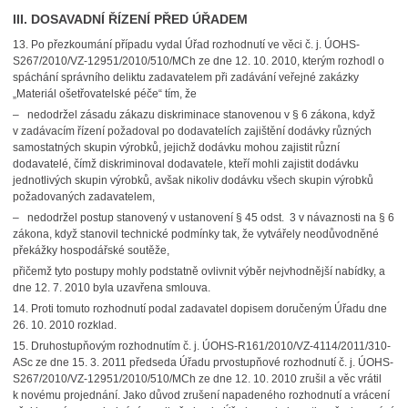
III. DOSAVADNÍ ŘÍZENÍ PŘED ÚŘADEM
13.
Po přezkoumání případu vydal Úřad rozhodnutí ve věci č. j. ÚOHS-
S267/2010/VZ-12951/2010/510/MCh ze dne 12. 10. 2010, kterým rozhodl o
spáchání správního deliktu zadavatelem při zadávání veřejné zakázky
„Materiál ošetřovatelské péče“ tím, že
– nedodržel zásadu zákazu diskriminace stanovenou v § 6 zákona, když
v zadávacím řízení požadoval po dodavatelích zajištění dodávky různých
samostatných skupin výrobků, jejichž dodávku mohou zajistit různí
dodavatelé, čímž diskriminoval dodavatele, kteří mohli zajistit dodávku
jednotlivých skupin výrobků, avšak nikoliv dodávku všech skupin výrobků
požadovaných zadavatelem,
– nedodržel postup stanovený v ustanovení § 45 odst. 3 v návaznosti na § 6
zákona, když stanovil technické podmínky tak, že vytvářely neodůvodněné
překážky hospodářské soutěže,
přičemž tyto postupy mohly podstatně ovlivnit výběr nejvhodnější nabídky, a
dne 12. 7. 2010 byla uzavřena smlouva.
14.
Proti tomuto rozhodnutí podal zadavatel dopisem doručeným Úřadu dne
26. 10. 2010 rozklad.
15.
Druhostupňovým rozhodnutím č. j. ÚOHS-R161/2010/VZ-4114/2011/310-
ASc ze dne 15. 3. 2011 předseda Úřadu prvostupňové rozhodnutí č. j. ÚOHS-
S267/2010/VZ-12951/2010/510/MCh ze dne 12. 10. 2010 zrušil a věc vrátil
k novému projednání. Jako důvod zrušení napadeného rozhodnutí a vrácení