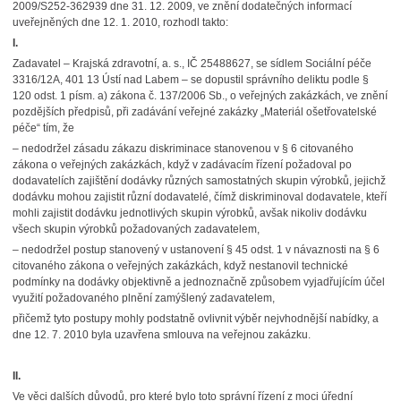
2009/S252-362939 dne 31. 12. 2009, ve znění dodatečných informací
uveřejněných dne 12. 1. 2010, rozhodl takto:
I.
Zadavatel – Krajská zdravotní, a. s., IČ 25488627, se sídlem Sociální péče
3316/12A, 401 13 Ústí nad Labem – se dopustil správního deliktu podle §
120 odst. 1 písm. a) zákona č. 137/2006 Sb., o veřejných zakázkách, ve znění
pozdějších předpisů, při zadávání veřejné zakázky „Materiál ošetřovatelské
péče“ tím, že
–
nedodržel zásadu zákazu diskriminace stanovenou v § 6 citovaného
zákona o veřejných zakázkách, když v zadávacím řízení požadoval po
dodavatelích zajištění dodávky různých samostatných skupin výrobků, jejichž
dodávku mohou zajistit různí dodavatelé, čímž diskriminoval dodavatele, kteří
mohli zajistit dodávku jednotlivých skupin výrobků, avšak nikoliv dodávku
všech skupin výrobků požadovaných zadavatelem,
–
nedodržel postup stanovený v ustanovení § 45 odst. 1 v návaznosti na § 6
citovaného zákona o veřejných zakázkách, když nestanovil technické
podmínky na dodávky objektivně a jednoznačně způsobem vyjadřujícím účel
využití požadovaného plnění zamýšlený zadavatelem,
přičemž tyto postupy mohly podstatně ovlivnit výběr nejvhodnější nabídky, a
dne 12. 7. 2010 byla uzavřena smlouva na veřejnou zakázku.
II.
Ve věci dalších důvodů, pro které bylo toto správní řízení z moci úřední