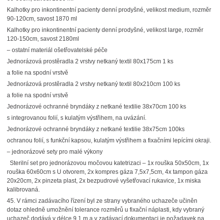
Kalhotky pro inkontinentní pacienty denní prodyšné, velikost medium, rozměr
90-120cm, savost 1870 ml
Kalhotky pro inkontinentní pacienty denní prodyšné, velikost large, rozměr
120-150cm, savost 2180ml
– ostatní materiál ošetřovatelské péče
Jednorázová prostěradla 2 vrstvy netkaný textil 80x175cm 1 ks
a folie na spodní vrstvě
Jednorázová prostěradla 2 vrstvy netkaný textil 80x210cm 100 ks
a folie na spodní vrstvě
Jednorázové ochranné bryndáky z netkané textilie 38x70cm 100 ks
s integrovanou folií, s kulatým výstřihem, na uvázání.
Jednorázové ochranné bryndáky z netkané textilie 38x75cm 100ks
ochranou folií, s funkční kapsou, kulatým výstřihem a fixačními lepícími okraji.
– jednorázové sety pro malé výkony
Sterilní set pro jednorázovou močovou katetrizaci – 1x rouška 50x50cm, 1x
rouška 60x60cm s U otvorem, 2x kompres gáza 7,5x7,5cm, 4x tampon gáza
20x20cm, 2x pinzeta plast, 2x bezpudrové vyšetřovací rukavice, 1x miska
kalibrovaná.
45.
V rámci zadávacího řízení byl ze strany vybraného uchazeče učiněn
dotaz ohledně umožnění tolerance rozměrů u fixační náplasti, kdy vybraný
uchazeč dodává v délce 9,1 m a v zadávací dokumentaci je požadavek na