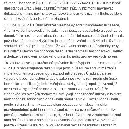
zákona. Usnesením č. j. ÚOHS-S267/2010/VZ-5694/2011/510/HOd z téhož
dne stanovil Úřad všem účastníkům řízení lhůtu, v níž mohli navrhovat
důkazy, či činit jiné návrhy a vyjádřit své stanovisko v řízení, a lhůtu, ve které
se mohli vyjádřit k podkladům rozhodnutí.
17.
Dne 26. 4. 2011 Úřad obdržel písemné vyjádření vybraného uchazeče,
v němž vyjádřil přesvědčení o zákonnosti postupu zadavatele a uvedl, že se
domnívá, že nestanovení obecné procentuální tolerance odchýlení od hranic
požadovaného rozmezí výrobku je uplatněním znění ust. § 44 odst. 9 zákona.
Vybraný uchazeč je toho názoru, že zadavatel připustil i jiné výrobky, tedy
kvalitativně i technicky obdobná řešení a tím neomezil hospodářskou soutěž
a dodržel ustanovení jak českého právního řádu, tak i evropských norem.
18.
Zadavatel se k pokračování správního řízení vyjádřil dopisem ze dne 26.
4. 2011, v němž zejména rekapituluje postup Úřadu ve správním řízení a
cituje argumentaci uvedenou v rozhodnutí předsedy Úřadu a dále se
vyjadřuje k pochybnostem Úřadu o zákonnosti vymezení předmětu (resp.
technické specifikace) plnění veřejné zakázky, kde mj. opakuje tvrzení již
uvedená ve vyjádření ze dne 2. 8. 2010. Nadto zadavatel uvádí, že
z odpovědí oslovených dodavatelů vyplývají jednoznačné důkazy o faktické
neschopnosti jednotlivých dodavatelů podat nabídku. Tvrzení dodavatelů,
podle nichž sortiment v zadavatelem požadovaném složení mohla
pravděpodobně nabídnout jediná společnost na území České republiky,
považuje zadavatel za spekulace, mj. z toho důvodu, že v zadávacím řízení
obdržel tři nabídky, a spektrum dodavatelského portfolia nelze vztahovat
pouze k území České republiky. Zadavatel rovněž nesouhlasí s tvrzením