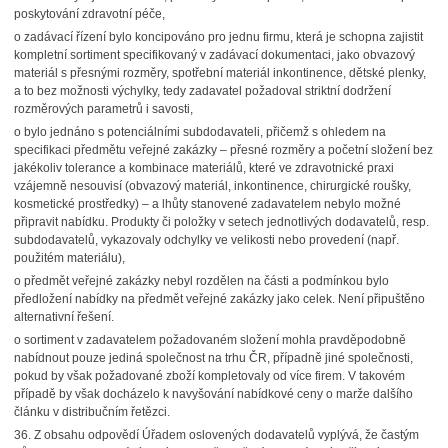
poskytování zdravotní péče,
o
zadávací řízení bylo koncipováno pro jednu firmu, která je schopna zajistit
kompletní sortiment specifikovaný v zadávací dokumentaci, jako obvazový
materiál s přesnými rozměry, spotřební materiál inkontinence, dětské plenky,
a to bez možnosti výchylky, tedy zadavatel požadoval striktní dodržení
rozměrových parametrů i savosti,
o
bylo jednáno s potenciálními subdodavateli, přičemž s ohledem na
specifikaci předmětu veřejné zakázky – přesné rozměry a početní složení bez
jakékoliv tolerance a kombinace materiálů, které ve zdravotnické praxi
vzájemně nesouvisí (obvazový materiál, inkontinence, chirurgické roušky,
kosmetické prostředky) – a lhůty stanovené zadavatelem nebylo možné
připravit nabídku. Produkty či položky v setech jednotlivých dodavatelů, resp.
subdodavatelů, vykazovaly odchylky ve velikosti nebo provedení (např.
použitém materiálu),
o
předmět veřejné zakázky nebyl rozdělen na části a podmínkou bylo
předložení nabídky na předmět veřejné zakázky jako celek. Není připuštěno
alternativní řešení.
o
sortiment v zadavatelem požadovaném složení mohla pravděpodobně
nabídnout pouze jediná společnost na trhu ČR, případně jiné společnosti,
pokud by však požadované zboží kompletovaly od více firem. V takovém
případě by však docházelo k navyšování nabídkové ceny o marže dalšího
článku v distribučním řetězci.
36.
Z obsahu odpovědí Úřadem oslovených dodavatelů vyplývá, že častým