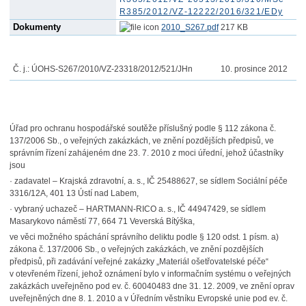
R385/2012/VZ-12222/2016/321/EDy
Dokumenty
2010_S267.pdf
217 KB
Č. j.:
ÚOHS-S267/2010/VZ-23318/2012
/521/JHn
10. prosince 2012
Úřad pro ochranu hospodářské soutěže příslušný podle § 112 zákona č.
137/2006 Sb., o veřejných zakázkách, ve znění pozdějších předpisů, ve
správním řízení zahájeném dne 23. 7. 2010 z moci úřední, jehož účastníky
jsou
·
zadavatel – Krajská zdravotní, a. s., IČ 25488627, se sídlem Sociální péče
3316/12A, 401 13 Ústí nad Labem,
·
vybraný uchazeč – HARTMANN-RICO a. s., IČ 44947429, se sídlem
Masarykovo náměstí 77, 664 71 Veverská Bítýška,
ve věci možného spáchání správního deliktu podle § 120 odst. 1 písm. a)
zákona č. 137/2006 Sb., o veřejných zakázkách, ve znění pozdějších
předpisů, při zadávání veřejné zakázky „Materiál ošetřovatelské péče“
v otevřeném řízení, jehož oznámení bylo v informačním systému o veřejných
zakázkách uveřejněno pod ev. č. 60040483 dne 31. 12. 2009, ve znění oprav
uveřejněných dne 8. 1. 2010 a v Úředním věstníku Evropské unie pod ev. č.