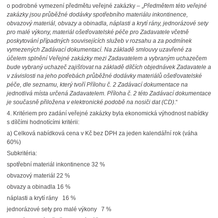
o
podrobné vymezení předmětu veřejné zakázky – „
Předmětem této veřejné
zakázky jsou průběžné dodávky spotřebního materiálu inkontinence,
obvazový materiál, obvazy a obinadla, náplasti a krytí rány, jednorázové sety
pro malé výkony, materiál ošetřovatelské péče pro Zadavatele včetně
poskytování případných souvisejících služeb v rozsahu a za podmínek
vymezených Zadávací dokumentací. Na základě smlouvy uzavřené za
účelem splnění Veřejné zakázky mezi Zadavatelem a vybraným uchazečem
bude vybraný uchazeč zajišťovat na základě dílčích objednávek Zadavatele a
v závislosti na jeho potřebách průběžné dodávky materiálů ošetřovatelské
péče, dle seznamu, který tvoří Přílohu č. 2 Zadávací dokumentace na
jednotlivá místa určená Zadavatelem. Příloha č. 2 této Zadávací dokumentace
je současně přiložena v elektronické podobě na nosiči dat (CD)
.“
4.
Kritériem pro zadání veřejné zakázky byla ekonomická výhodnost nabídky
s dílčími hodnotícími kritérii:
a) Celková nabídková cena v Kč bez DPH za jeden kalendářní rok (váha
60%)
Subkritéria:
spotřební materiál inkontinence 32 %
obvazový materiál 22 %
obvazy a obinadla 16 %
náplasti a krytí rány 16 %
jednorázové sety pro malé výkony 7 %