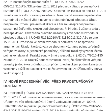
22.
Druhostupňovým rozhodnutím č. j. ÚOHS-R163/2011/VZ-
65/2012/310/ASc/JSl ze dne 12. 1. 2012 předseda Úřadu prvostupňové
rozhodnutí č. j. ÚOHS-S267/2010/VZ-6348/2011/510/HOd ze dne 13. 7. 2011
zrušil a věc vrátil k novému projednání. Jako důvod zrušení napadeného
rozhodnutí a vrácení věci k novému projednání uvedl předseda Úřadu
nesprávnou změnu právní kvalifikace a s tím související nesprávnou
subsumpci šetřeného skutku pod obecné ust. § 44 odst. 1 zákona a dále
nerespektování závazného právního názoru vysloveného v rozhodnutí
předsedy Úřadu č. j. ÚOHS-R161/2010/VZ-4114/2011/310-ASc ze dne
15. 3. 2011. Předseda ve svém rozhodnutí poukázal na nesprávnou
argumentaci Úřadu, která užívala ve shodném významu pojmy „předmět
veřejné zakázky“ a „technické podmínky“, přičemž rozdílný význam těchto
pojmů konstatoval i Krajský soud v Brně v rozsudku č. j. 62 Ca 7/2010-135
ze dne 2. 3. 2010. Krajský soud v rozsudku uvedl, že předmětem veřejné
zakázky je dodávka určitého zboží, přičemž technickými podmínkami jsou
vymezeny bližší charakteristiky a požadavky na toto zboží (rozměry, barva,
velikost apod.).
IV. NOVÉ PROJEDNÁNÍ VĚCI PŘED PRVOSTUPŇOVÝM
ORGÁNEM
23.
Dopisem č. j. ÚOHS-S267/2010/VZ-9078/2012/550/JHn ze dne
31. 5. 2012 Úřad oznámil účastníkům řízení, že ve správním řízení vedeném
Úřadem ve věci přezkoumávání úkonů zadavatele pod sp. zn. ÚOHS-
S267/2010/VZ se pokračuje, neboť rozhodnutí č. j. ÚOHS-S267/2010/VZ-
6348/2011/510/HOd ze dne 13. 7. 2011 bylo rozhodnutím předsedy Úřadu