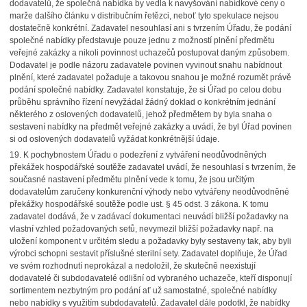
dodavatelů, že společná nabídka by vedla k navyšování nabídkové ceny o
marže dalšího článku v distribučním řetězci, neboť tyto spekulace nejsou
dostatečně konkrétní. Zadavatel nesouhlasí ani s tvrzením Úřadu, že podání
společné nabídky představuje pouze jednu z možností plnění předmětu
veřejné zakázky a nikoli povinnost uchazečů postupovat daným způsobem.
Dodavatel je podle názoru zadavatele povinen vyvinout snahu nabídnout
plnění, které zadavatel požaduje a takovou snahou je možné rozumět právě
podání společné nabídky. Zadavatel konstatuje, že si Úřad po celou dobu
průběhu správního řízení nevyžádal žádný doklad o konkrétním jednání
některého z oslovených dodavatelů, jehož předmětem by byla snaha o
sestavení nabídky na předmět veřejné zakázky a uvádí, že byl Úřad povinen
si od oslovených dodavatelů vyžádat konkrétnější údaje.
19.
K pochybnostem Úřadu o podezření z vytváření neodůvodněných
překážek hospodářské soutěže zadavatel uvádí, že nesouhlasí s tvrzením, že
současné nastavení předmětu plnění vede k tomu, že jsou určitým
dodavatelům zaručeny konkurenční výhody nebo vytvářeny neodůvodněné
překážky hospodářské soutěže podle ust. § 45 odst. 3 zákona. K tomu
zadavatel dodává, že v zadávací dokumentaci neuvádí bližší požadavky na
vlastní vzhled požadovaných setů, nevymezil bližší požadavky např. na
uložení komponent v určitém sledu a požadavky byly sestaveny tak, aby byli
výrobci schopni sestavit příslušné sterilní sety. Zadavatel doplňuje, že Úřad
ve svém rozhodnutí neprokázal a nedoložil, že skutečně neexistují
dodavatelé či subdodavatelé odlišní od vybraného uchazeče, kteří disponují
sortimentem nezbytným pro podání ať už samostatné, společné nabídky
nebo nabídky s využitím subdodavatelů. Zadavatel dále podotkl, že nabídky