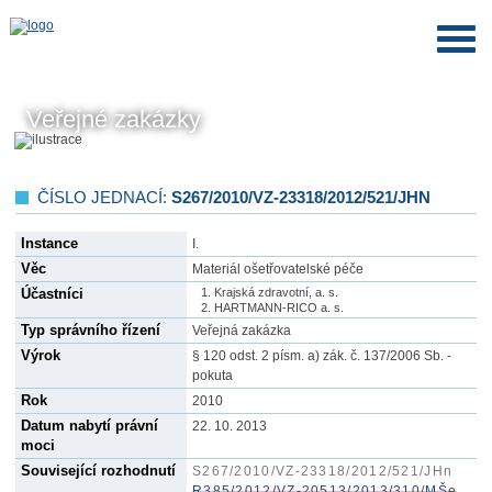
Veřejné zakázky
ČÍSLO JEDNACÍ:
S267/2010/VZ-23318/2012/521/JHN
Instance
I.
Věc
Materiál ošetřovatelské péče
Účastníci
Krajská zdravotní, a. s.
HARTMANN-RICO a. s.
Typ správního řízení
Veřejná zakázka
Výrok
§ 120 odst. 2 písm. a) zák. č. 137/2006 Sb. -
pokuta
Rok
2010
Datum nabytí právní
22. 10. 2013
moci
Související rozhodnutí
S267/2010/VZ-23318/2012/521/JHn
R385/2012/VZ-20513/2013/310/MŠe