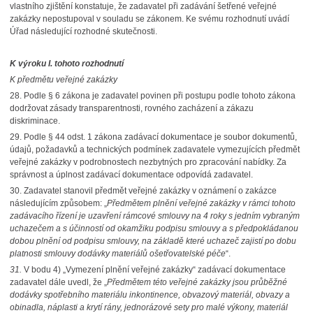
vlastního zjištění konstatuje, že zadavatel při zadávání šetřené veřejné
zakázky nepostupoval v souladu se zákonem. Ke svému rozhodnutí uvádí
Úřad následující rozhodné skutečnosti.
K výroku I. tohoto rozhodnutí
K předmětu veřejné zakázky
28.
Podle § 6 zákona je zadavatel povinen při postupu podle tohoto zákona
dodržovat zásady transparentnosti, rovného zacházení a zákazu
diskriminace.
29.
Podle § 44 odst. 1 zákona zadávací dokumentace je soubor dokumentů,
údajů, požadavků a technických podmínek zadavatele vymezujících předmět
veřejné zakázky v podrobnostech nezbytných pro zpracování nabídky. Za
správnost a úplnost zadávací dokumentace odpovídá zadavatel.
30.
Zadavatel stanovil předmět veřejné zakázky v oznámení o zakázce
následujícím způsobem: „
Předmětem plnění veřejné zakázky v rámci tohoto
zadávacího řízení je uzavření rámcové smlouvy na 4 roky s jedním vybraným
uchazečem a s účinností od okamžiku podpisu smlouvy a s předpokládanou
dobou plnění od podpisu smlouvy, na základě které uchazeč zajistí po dobu
platnosti smlouvy dodávky materiálů ošetřovatelské péče
“.
31.
V bodu 4) „Vymezení plnění veřejné zakázky“ zadávací dokumentace
zadavatel dále uvedl, že „
Předmětem této veřejné zakázky jsou průběžné
dodávky spotřebního materiálu inkontinence, obvazový materiál, obvazy a
obinadla, náplasti a krytí rány, jednorázové sety pro malé výkony, materiál