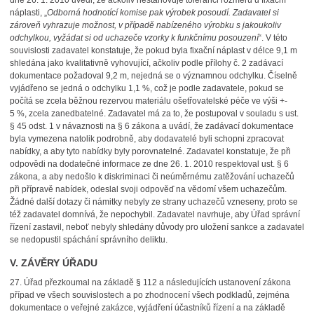
dne 26. 1. 2010 uvedl, že ačkoliv nestanovuje toleranci rozměrů u fixační
náplasti, „
Odborná hodnotící komise pak výrobek posoudí. Zadavatel si
zároveň vyhrazuje možnost, v případě nabízeného výrobku s jakoukoliv
odchylkou, vyžádat si od uchazeče vzorky k funkčnímu posouzení
“. V této
souvislosti zadavatel konstatuje, že pokud byla fixační náplast v délce 9,1 m
shledána jako kvalitativně vyhovující, ačkoliv podle přílohy č. 2 zadávací
dokumentace požadoval 9,2 m, nejedná se o významnou odchylku. Číselně
vyjádřeno se jedná o odchylku 1,1 %, což je podle zadavatele, pokud se
počítá se zcela běžnou rezervou materiálu ošetřovatelské péče ve výši +-
5 %, zcela zanedbatelné. Zadavatel má za to, že postupoval v souladu s ust.
§ 45 odst. 1 v návaznosti na § 6 zákona a uvádí, že zadávací dokumentace
byla vymezena natolik podrobně, aby dodavatelé byli schopni zpracovat
nabídky, a aby tyto nabídky byly porovnatelné. Zadavatel konstatuje, že při
odpovědi na dodatečné informace ze dne 26. 1. 2010 respektoval ust. § 6
zákona, a aby nedošlo k diskriminaci či neúměrnému zatěžování uchazečů
při přípravě nabídek, odeslal svoji odpověď na vědomí všem uchazečům.
Žádné další dotazy či námitky nebyly ze strany uchazečů vzneseny, proto se
též zadavatel domnívá, že nepochybil. Zadavatel navrhuje, aby Úřad správní
řízení zastavil, neboť nebyly shledány důvody pro uložení sankce a zadavatel
se nedopustil spáchání správního deliktu.
V. ZÁVĚRY ÚŘADU
27.
Úřad přezkoumal na základě § 112 a následujících ustanovení zákona
případ ve všech souvislostech a po zhodnocení všech podkladů, zejména
dokumentace o veřejné zakázce, vyjádření účastníků řízení a na základě