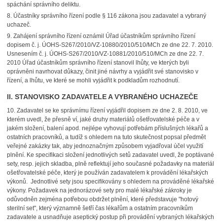
spáchání správního deliktu.
8.
Účastníky správního řízení podle § 116 zákona jsou zadavatel a vybraný
uchazeč.
9.
Zahájení správního řízení oznámil Úřad účastníkům správního řízení
dopisem č. j. ÚOHS-S267/2010/VZ-10880/2010/510/MCh ze dne 22. 7. 2010.
Usnesením č. j. ÚOHS-S267/2010/VZ-10881/2010/510/MCh ze dne 22. 7.
2010 Úřad účastníkům správního řízení stanovil lhůty, ve kterých byli
oprávněni navrhovat důkazy, činit jiné návrhy a vyjádřit své stanovisko v
řízení, a lhůtu, ve které se mohli vyjádřit k podkladům rozhodnutí.
II. STANOVISKO ZADAVATELE A VYBRANÉHO UCHAZEČE
10.
Zadavatel se ke správnímu řízení vyjádřil dopisem ze dne 2. 8. 2010, ve
kterém uvedl, že přesně ví, jaké druhy materiálů ošetřovatelské péče a v
jakém složení, balení apod. nejlépe vyhovují potřebám příslušných lékařů a
ostatních pracovníků, a tudíž s ohledem na tuto skutečnost popsal předmět
veřejné zakázky tak, aby jednoznačným způsobem vyjadřoval účel využití
plnění. Ke specifikaci složení jednotlivých setů zadavatel uvedl, že poptávané
sety, resp. jejich skladba, plně reflektují jeho současné požadavky na materiál
ošetřovatelské péče, který je používán zadavatelem k provádění lékařských
výkonů. Jednotlivé sety jsou specifikovány s ohledem na prováděné lékařské
výkony. Požadavek na jednorázové sety pro malé lékařské zákroky je
odůvodněn zejména potřebou obdržet plnění, které představuje "hotový
sterilní set", který významně šetří čas lékařům a ostatním pracovníkům
zadavatele a usnadňuje aseptický postup při provádění vybraných lékařských