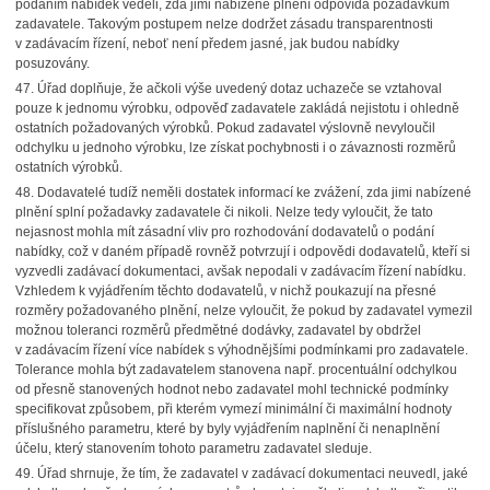
podáním nabídek věděli, zda jimi nabízené plnění odpovídá požadavkům
zadavatele. Takovým postupem nelze dodržet zásadu transparentnosti
v zadávacím řízení, neboť není předem jasné, jak budou nabídky
posuzovány.
47.
Úřad doplňuje, že ačkoli výše uvedený dotaz uchazeče se vztahoval
pouze k jednomu výrobku, odpověď zadavatele zakládá nejistotu i ohledně
ostatních požadovaných výrobků. Pokud zadavatel výslovně nevyloučil
odchylku u jednoho výrobku, lze získat pochybnosti i o závaznosti rozměrů
ostatních výrobků.
48.
Dodavatelé tudíž neměli dostatek informací ke zvážení, zda jimi nabízené
plnění splní požadavky zadavatele či nikoli. Nelze tedy vyloučit, že tato
nejasnost mohla mít zásadní vliv pro rozhodování dodavatelů o podání
nabídky, což v daném případě rovněž potvrzují i odpovědi dodavatelů, kteří si
vyzvedli zadávací dokumentaci, avšak nepodali v zadávacím řízení nabídku.
Vzhledem k vyjádřením těchto dodavatelů, v nichž poukazují na přesné
rozměry požadovaného plnění, nelze vyloučit, že pokud by zadavatel vymezil
možnou toleranci rozměrů předmětné dodávky, zadavatel by obdržel
v zadávacím řízení více nabídek s výhodnějšími podmínkami pro zadavatele.
Tolerance mohla být zadavatelem stanovena např. procentuální odchylkou
od přesně stanovených hodnot nebo zadavatel mohl technické podmínky
specifikovat způsobem, při kterém vymezí minimální či maximální hodnoty
příslušného parametru, které by byly vyjádřením naplnění či nenaplnění
účelu, který stanovením tohoto parametru zadavatel sleduje.
49.
Úřad shrnuje, že tím, že zadavatel v zadávací dokumentaci neuvedl, jaké