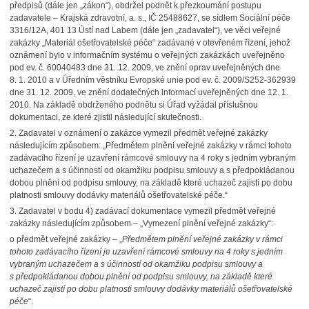
předpisů (dále jen „zákon“), obdržel podnět k přezkoumání postupu
zadavatele – Krajská zdravotní, a. s., IČ 25488627, se sídlem Sociální péče
3316/12A, 401 13 Ústí nad Labem (dále jen „zadavatel“), ve věci veřejné
zakázky „Materiál ošetřovatelské péče“ zadávané v otevřeném řízení, jehož
oznámení bylo v informačním systému o veřejných zakázkách uveřejněno
pod ev. č. 60040483 dne 31. 12. 2009, ve znění oprav uveřejněných dne
8. 1. 2010 a v Úředním věstníku Evropské unie pod ev. č. 2009/S252-362939
dne 31. 12. 2009, ve znění dodatečných informací uveřejněných dne 12. 1.
2010. Na základě obdrženého podnětu si Úřad vyžádal příslušnou
dokumentaci, ze které zjistil následující skutečnosti.
2.
Zadavatel v oznámení o zakázce vymezil předmět veřejné zakázky
následujícím způsobem: „Předmětem plnění veřejné zakázky v rámci tohoto
zadávacího řízení je uzavření rámcové smlouvy na 4 roky s jedním vybraným
uchazečem a s účinností od okamžiku podpisu smlouvy a s předpokládanou
dobou plnění od podpisu smlouvy, na základě které uchazeč zajistí po dobu
platnosti smlouvy dodávky materiálů ošetřovatelské péče.“
3.
Zadavatel v bodu 4) zadávací dokumentace vymezil předmět veřejné
zakázky následujícím způsobem – „Vymezení plnění veřejné zakázky“:
o
předmět veřejné zakázky – „
Předmětem plnění veřejné zakázky v rámci
tohoto zadávacího řízení je uzavření rámcové smlouvy na 4 roky s jedním
vybraným uchazečem a s účinností od okamžiku podpisu smlouvy a
s předpokládanou dobou plnění od podpisu smlouvy, na základě které
uchazeč zajistí po dobu platnosti smlouvy dodávky materiálů ošetřovatelské
péče
“.