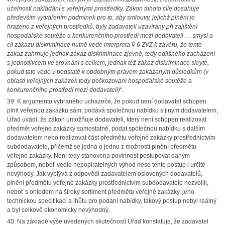
účelnosti nakládání s veřejnými prostředky. Zákon tohoto cíle dosahuje
především vytvářením podmínek pro to, aby smlouvy, jejichž plnění je
hrazeno z veřejných prostředků, byly zadavateli uzavírány při zajištění
hospodářské soutěže a konkurenčního prostředí mezi dodavateli…. smysl a
cíl zákazu diskriminace nutně vede interpreta § 6 ZVZ k závěru, že tento
zákaz zahrnuje jednak zákaz diskriminace zjevné, tedy odlišného zacházení
s jednotlivcem ve srovnání s celkem, jednak též zákaz diskriminace skryté,
pokud tato vede v podstatě k obdobným právem zakázaným důsledkům (v
oblasti veřejných zakázek tedy poškozování hospodářské soutěže a
konkurenčního prostředí mezi dodavateli)
“.
39.
K argumentu vybraného uchazeče, že pokud není dodavatel schopen
plnit veřejnou zakázku sám, podává společnou nabídku s jiným dodavatelem,
Úřad uvádí, že zákon umožňuje dodavateli, který není schopen realizovat
předmět veřejné zakázky samostatně, podat společnou nabídku s dalším
dodavatelem nebo realizovat část předmětu veřejné zakázky prostřednictvím
subdodavatele, přičemž se jedná o jednu z možností plnění předmětu
veřejné zakázky. Není tedy stanovena povinnost postupovat daným
způsobem, neboť vedle nepopiratelných výhod nese tento postup i určité
nevýhody. Jak vyplývá z odpovědí zadavatelem oslovených dodavatelů,
plnění předmětu veřejné zakázky prostřednictvím subdodavatele nezvolili,
neboť s ohledem na široký sortiment předmětu veřejné zakázky, jeho
technickou specifikaci a lhůtu pro podání nabídky, takový postup nebyl reálný
a byl celkově ekonomicky nevýhodný.
40.
Na základě výše uvedených skutečností Úřad konstatuje, že zadavatel