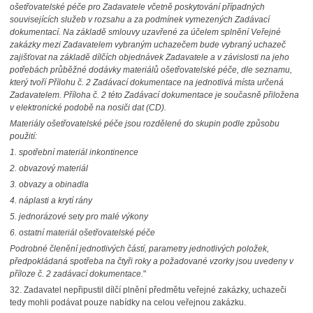
ošetřovatelské péče pro Zadavatele včetně poskytování případných
souvisejících služeb v rozsahu a za podmínek vymezených Zadávací
dokumentací. Na základě smlouvy uzavřené za účelem splnění Veřejné
zakázky mezi Zadavatelem vybraným uchazečem bude vybraný uchazeč
zajišťovat na základě dílčích objednávek Zadavatele a v závislosti na jeho
potřebách průběžné dodávky materiálů ošetřovatelské péče, dle seznamu,
který tvoří Přílohu č. 2 Zadávací dokumentace na jednotlivá místa určená
Zadavatelem. Příloha č. 2 této Zadávací dokumentace je současně přiložena
v elektronické podobě na nosiči dat (CD).
Materiály ošetřovatelské péče jsou rozdělené do skupin podle způsobu
použití:
1. spotřební materiál inkontinence
2. obvazový materiál
3. obvazy a obinadla
4. náplasti a krytí rány
5. jednorázové sety pro malé výkony
6. ostatní materiál ošetřovatelské péče
Podrobné členění jednotlivých částí, parametry jednotlivých položek,
předpokládaná spotřeba na čtyři roky a požadované vzorky jsou uvedeny v
příloze č. 2 zadávací dokumentace.
"
32.
Zadavatel nepřipustil dílčí plnění předmětu veřejné zakázky, uchazeči
tedy mohli podávat pouze nabídky na celou veřejnou zakázku.