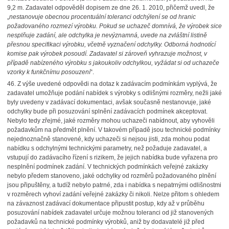
9,2 m. Zadavatel odpověděl dopisem ze dne 26. 1. 2010, přičemž uvedl, že
„
nestanovuje obecnou procentuální toleranci odchýlení se od hranic
požadovaného rozmezí výrobku. Pokud se uchazeč domnívá, že výrobek sice
nesplňuje zadání, ale odchylka je nevýznamná, uvede na zvláštní listině
přesnou specifikaci výrobku, včetně vyznačení odchylky. Odborná hodnotící
komise pak výrobek posoudí. Zadavatel si zároveň vyhrazuje možnost, v
případě nabízeného výrobku s jakoukoliv odchylkou, vyžádat si od uchazeče
vzorky k funkčnímu posouzení
“.
46.
Z výše uvedené odpovědi na dotaz k zadávacím podmínkám vyplývá, že
zadavatel umožňuje podání nabídek s výrobky s odlišnými rozměry, nežli jaké
byly uvedeny v zadávací dokumentaci, avšak současně nestanovuje, jaké
odchylky bude při posuzování splnění zadávacích podmínek akceptovat.
Nebylo tedy zřejmé, jaké rozměry mohou uchazeči nabídnout, aby vyhověli
požadavkům na předmět plnění. V takovém případě jsou technické podmínky
nejednoznačně stanovené, kdy uchazeči si nejsou jisti, zda mohou podat
nabídku s odchylnými technickými parametry, než požaduje zadavatel, a
vstupují do zadávacího řízení s rizikem, že jejich nabídka bude vyřazena pro
nesplnění podmínek zadání. V technických podmínkách veřejné zakázky
nebylo předem stanoveno, jaké odchylky od rozměrů požadovaného plnění
jsou připuštěny, a tudíž nebylo patrné, zda i nabídka s nepatrnými odlišnostmi
v rozměrech vyhoví zadání veřejné zakázky či nikoli. Nelze přitom s ohledem
na závaznost zadávací dokumentace připustit postup, kdy až v průběhu
posuzování nabídek zadavatel určuje možnou toleranci od již stanovených
požadavků na technické podmínky výrobků, aniž by dodavatelé již před