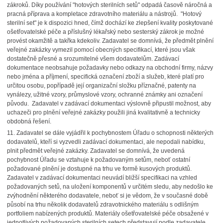
zákroků. Díky používání "hotových sterilních setů" odpadá časově náročná a
pracná příprava a kompletace zdravotního materiálu a nástrojů. "Hotový
sterilní set" je k dispozici hned, čímž dochází ke zlepšení kvality poskytované
ošetřovatelské péče a příslušný lékařský nebo sesterský zákrok je možné
provést okamžitě a takřka kdekoliv. Zadavatel se domnívá, že předmět plnění
veřejné zakázky vymezil pomocí obecných specifikací, které jsou však
dostatečně přesné a srozumitelné všem dodavatelům. Zadávací
dokumentace neobsahuje požadavky nebo odkazy na obchodní firmy, názvy
nebo jména a příjmení, specifická označení zboží a služeb, které platí pro
určitou osobu, popřípadě její organizační složku příznačné, patenty na
vynálezy, užitné vzory, průmyslové vzory, ochranné známky ani označení
původu.
Zadavatel v zadávací dokumentaci výslovně připustil možnost, aby
uchazeči pro plnění veřejné zakázky použili jiná kvalitativně a technicky
obdobná řešení.
11.
Zadavatel se dále vyjádřil k pochybnostem Úřadu o schopnosti některých
dodavatelů, kteří si vyzvedli zadávací dokumentaci, ale nepodali nabídku,
plnit předmět veřejné zakázky. Zadavatel se domnívá, že uvedená
pochybnost Úřadu se vztahuje k požadovaným setům, neboť ostatní
požadované plnění je dostupné na trhu ve formě kusových produktů.
Zadavatel v zadávací dokumentaci neuvádí bližší specifikaci na vzhled
požadovaných setů, na uložení komponentů v určitém sledu, aby nedošlo ke
zvýhodnění některého dodavatele, neboť si je vědom, že v současné době
působí na trhu několik dodavatelů zdravotnického materiálu s odlišným
portfoliem nabízených produktů. Materiály ošetřovatelské péče obsažené v
jednotlivých požadovaných sterilních setech představují podle zadavatele