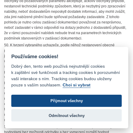
odchylky od požadovaných parametrů akceptuje, ačkoliv odchylky připustil,
nestanovil technické podmínky způsobem, který je nezbytný pro zpracování
nabídky, neboť dodavatelům neposkytl dostatek informací, aby mohli zvážit,
zda jimi nabízené plnění bude splňovat požadavky zadavatele. Z tohoto
pohledu je nutno celou zadávací dokumentaci považovat za nesprávnou,
neboť zadavatel v rámci odpovědí na dotazy jednoho z dodavatelů připustil,
že v rámci posuzování nabídek nebude trvat na parametrech technických
podmínek stanovených v zadávací dokumentaci.
50.
K tvrzení vybraného uchazeče, podle něhož nestanovení obecné
procentuální tolerance odchýlení od hranic požadovaného rozmezí výrobku
Používáme cookies!
je uplatněním znění ust. § 44 odst. 9 zákona, Úřad uvádí, že použití tohoto
ustanovení je možno připustit pouze ve výjimečných případech a to jen za
Dobrý den, tento web používá nejnutnější cookies
situace, kdy není popis předmětu veřejné zakázky provedený postupem
podle § 45 a § 46 zákona dostatečně přesný a srozumitelný. Zadavatel však
k zajištění své funkčnosti a tracking cookies k porozumění
v daném případě odkazy na konkrétní obchodní firmy, názvy nebo jména a
vaší interakce s ním. Tracking cookies budou uloženy
příjmení či specifická označení zboží nebo služeb, které platí pro určitou
pouze s vaším souhlasem.
Chci si vybrat
osobu, popřípadě její organizační složku za příznačné, patenty na vynálezy,
užitné vzory, průmyslové vzory, ochranné známky nebo označení původu
nepoužil a naopak správně požadované zboží popsal výhradně za pomocí
Přijmout všechny
objektivních technických parametrů, nebylo třeba připouštět „kvalitativně a
technicky obdobné řešení“. Ve vztahu k předmětu veřejné zakázky Úřad
neshledal důvody, pro něž zadavatel nemohl technické podmínky stanovit
Odmítnout všechny
např. vymezením maximálních či minimálních hodnot.
51.
Zadavatel stanovil technické podmínky konkrétně specifikovanými
hodnotami bez možnosti odchylky a bez vymezení rozpětí hodnot