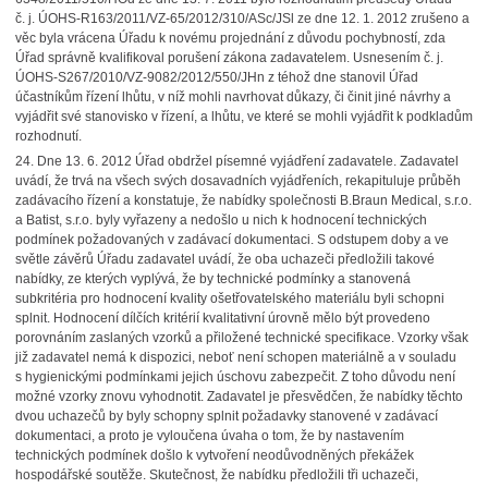
č. j. ÚOHS-R163/2011/VZ-65/2012/310/ASc/JSl ze dne 12. 1. 2012 zrušeno a
věc byla vrácena Úřadu k novému projednání z důvodu pochybností, zda
Úřad správně kvalifikoval porušení zákona zadavatelem. Usnesením č. j.
ÚOHS-S267/2010/VZ-9082/2012/550/JHn z téhož dne stanovil Úřad
účastníkům řízení lhůtu, v níž mohli navrhovat důkazy, či činit jiné návrhy a
vyjádřit své stanovisko v řízení, a lhůtu, ve které se mohli vyjádřit k podkladům
rozhodnutí.
24.
Dne 13. 6. 2012 Úřad obdržel písemné vyjádření zadavatele. Zadavatel
uvádí, že trvá na všech svých dosavadních vyjádřeních, rekapituluje průběh
zadávacího řízení a konstatuje, že nabídky společnosti B.Braun Medical, s.r.o.
a Batist, s.r.o. byly vyřazeny a nedošlo u nich k hodnocení technických
podmínek požadovaných v zadávací dokumentaci. S odstupem doby a ve
světle závěrů Úřadu zadavatel uvádí, že oba uchazeči předložili takové
nabídky, ze kterých vyplývá, že by technické podmínky a stanovená
subkritéria pro hodnocení kvality ošetřovatelského materiálu byli schopni
splnit. Hodnocení dílčích kritérií kvalitativní úrovně mělo být provedeno
porovnáním zaslaných vzorků a přiložené technické specifikace. Vzorky však
již zadavatel nemá k dispozici, neboť není schopen materiálně a v souladu
s hygienickými podmínkami jejich úschovu zabezpečit. Z toho důvodu není
možné vzorky znovu vyhodnotit. Zadavatel je přesvědčen, že nabídky těchto
dvou uchazečů by byly schopny splnit požadavky stanovené v zadávací
dokumentaci, a proto je vyloučena úvaha o tom, že by nastavením
technických podmínek došlo k vytvoření neodůvodněných překážek
hospodářské soutěže. Skutečnost, že nabídku předložili tři uchazeči,