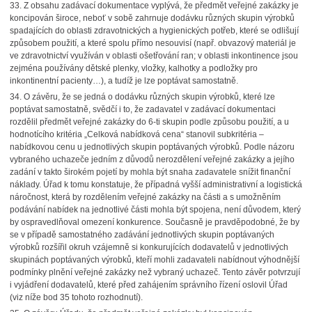
33.
Z obsahu zadávací dokumentace vyplývá, že předmět veřejné zakázky je
koncipován široce, neboť v sobě zahrnuje dodávku různých skupin výrobků
spadajících do oblasti zdravotnických a hygienických potřeb, které se odlišují
způsobem použití, a které spolu přímo nesouvisí (např. obvazový materiál je
ve zdravotnictví využíván v oblasti ošetřování ran; v oblasti inkontinence jsou
zejména používány dětské plenky, vložky, kalhotky a podložky pro
inkontinentní pacienty…), a tudíž je lze poptávat samostatně.
34.
O závěru, že se jedná o dodávku různých skupin výrobků, které lze
poptávat samostatně, svědčí i to, že zadavatel v zadávací dokumentaci
rozdělil předmět veřejné zakázky do 6-ti skupin podle způsobu použití, a u
hodnotícího kritéria „Celková nabídková cena“ stanovil subkritéria –
nabídkovou cenu u jednotlivých skupin poptávaných výrobků. Podle názoru
vybraného uchazeče jedním z důvodů nerozdělení veřejné zakázky a jejího
zadání v takto širokém pojetí by mohla být snaha zadavatele snížit finanční
náklady. Úřad k tomu konstatuje, že případná vyšší administrativní a logistická
náročnost, která by rozdělením veřejné zakázky na části a s umožněním
podávání nabídek na jednotlivé části mohla být spojena, není důvodem, který
by ospravedlňoval omezení konkurence. Současně je pravděpodobné, že by
se v případě samostatného zadávání jednotlivých skupin poptávaných
výrobků rozšířil okruh vzájemně si konkurujících dodavatelů v jednotlivých
skupinách poptávaných výrobků, kteří mohli zadavateli nabídnout výhodnější
podmínky plnění veřejné zakázky než vybraný uchazeč. Tento závěr potvrzují
i vyjádření dodavatelů, které před zahájením správního řízení oslovil Úřad
(viz níže bod
35 tohoto rozhodnutí).