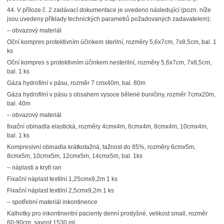
44.
V příloze č. 2 zadávací dokumentace je uvedeno následující (pozn. níže
jsou uvedeny příklady technických parametrů požadovaných zadavatelem):
– obvazový materiál
Oční kompres protektivním účinkem sterilní, rozměry 5,6x7cm, 7x8,5cm, bal. 1
ks
Oční kompres s protektivním účinkem nesterilní, rozměry 5,6x7cm, 7x8,5cm,
bal. 1 ks
Gáza hydrofilní v pásu, rozměr 7 cmx40m, bal. 80m
Gáza hydrofilní v pásu s obsahem vysoce bělené buničiny, rozměr 7cmx20m,
bal. 40m
– obvazový materiál
fixační obinadla elastická, rozměry 4cmx4m, 6cmx4m, 8cmx4m, 10cmx4m,
bal. 1 ks
Kompresivní obinadla krátkotažná, tažnost do 85%, rozměry 6cmx5m,
8cmx5m, 10cmx5m, 12cmx5m, 14cmx5m, bal. 1ks
– náplasti a krytí ran
Fixační náplast textilní 1,25cmx9,2m 1 ks
Fixační náplast textilní 2,5cmx9,2m 1 ks
– spotřební materiál inkontinence
Kalhotky pro inkontinentní pacienty denní prodyšné, velikost small, rozměr
60-90cm, savost 1530 ml