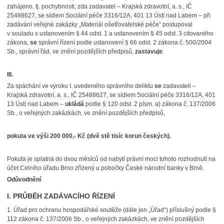
zahájeno, tj. pochybnosti, zda zadavatel – Krajská zdravotní, a. s., IČ
25488627, se sídlem Sociální péče 3316/12A, 401 13 Ústí nad Labem – při
zadávání veřejné zakázky „Materiál ošetřovatelské péče“ postupoval
v souladu s ustanovením § 44 odst. 1 a ustanovením § 45 odst. 3 citovaného
zákona,
se
správní řízení podle ustanovení § 66 odst. 2 zákona č. 500/2004
Sb., správní řád, ve znění pozdějších předpisů,
zastavuje
.
III.
Za spáchání ve výroku I. uvedeného správního deliktu
se
zadavateli –
Krajská zdravotní, a. s., IČ 25488627, se sídlem Sociální péče 3316/12A, 401
13 Ústí nad Labem –
ukládá
podle § 120 odst. 2 písm. a) zákona č. 137/2006
Sb., o veřejných zakázkách, ve znění pozdějších předpisů,
pokuta ve výši 200 000,- Kč (dvě stě tisíc korun českých).
Pokuta je splatná do dvou měsíců od nabytí právní moci tohoto rozhodnutí na
účet Celního úřadu Brno zřízený u pobočky České národní banky v Brně.
Odůvodnění
I. PRŮBĚH ZADÁVACÍHO ŘÍZENÍ
1.
Úřad pro ochranu hospodářské soutěže (dále jen „Úřad“) příslušný podle §
112 zákona č. 137/2006 Sb., o veřejných zakázkách, ve znění pozdějších