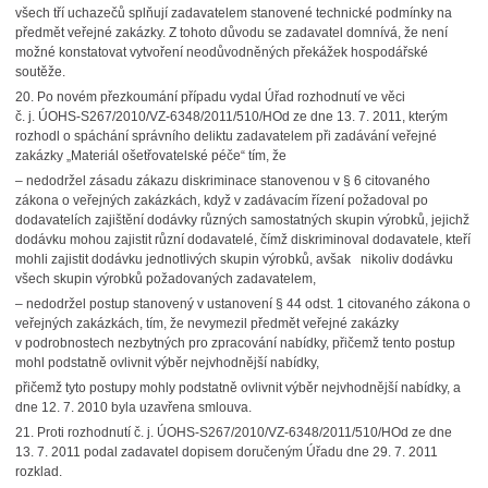
všech tří uchazečů splňují zadavatelem stanovené technické podmínky na
předmět veřejné zakázky. Z tohoto důvodu se zadavatel domnívá, že není
možné konstatovat vytvoření neodůvodněných překážek hospodářské
soutěže.
20.
Po novém přezkoumání případu vydal Úřad rozhodnutí ve věci
č. j. ÚOHS-S267/2010/VZ-6348/2011/510/HOd ze dne 13. 7. 2011, kterým
rozhodl o spáchání správního deliktu zadavatelem při zadávání veřejné
zakázky „Materiál ošetřovatelské péče“ tím, že
– nedodržel zásadu zákazu diskriminace stanovenou v § 6 citovaného
zákona o veřejných zakázkách, když v zadávacím řízení požadoval po
dodavatelích zajištění dodávky různých samostatných skupin výrobků, jejichž
dodávku mohou zajistit různí dodavatelé, čímž diskriminoval dodavatele, kteří
mohli zajistit dodávku jednotlivých skupin výrobků, avšak nikoliv dodávku
všech skupin výrobků požadovaných zadavatelem,
– nedodržel postup stanovený v ustanovení § 44 odst. 1 citovaného zákona o
veřejných zakázkách, tím, že nevymezil předmět veřejné zakázky
v podrobnostech nezbytných pro zpracování nabídky, přičemž tento postup
mohl podstatně ovlivnit výběr nejvhodnější nabídky,
přičemž tyto postupy mohly podstatně ovlivnit výběr nejvhodnější nabídky, a
dne 12. 7. 2010 byla uzavřena smlouva.
21.
Proti rozhodnutí č. j. ÚOHS-S267/2010/VZ-6348/2011/510/HOd ze dne
13. 7. 2011 podal zadavatel dopisem doručeným Úřadu dne 29. 7. 2011
rozklad.