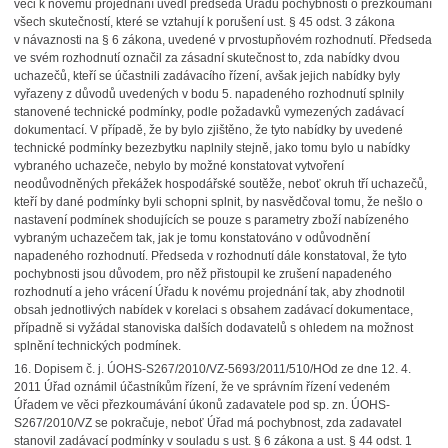
věci k novému projednání uvedl předseda Úřadu pochybnosti o přezkoumání
všech skutečností, které se vztahují k porušení ust. § 45 odst. 3 zákona
v návaznosti na § 6 zákona, uvedené v prvostupňovém rozhodnutí. Předseda
ve svém rozhodnutí označil za zásadní skutečnost to, zda nabídky dvou
uchazečů, kteří se účastnili zadávacího řízení, avšak jejich nabídky byly
vyřazeny z důvodů uvedených v bodu 5. napadeného rozhodnutí splnily
stanovené technické podmínky, podle požadavků vymezených zadávací
dokumentací. V případě, že by bylo zjištěno, že tyto nabídky by uvedené
technické podmínky bezezbytku naplnily stejně, jako tomu bylo u nabídky
vybraného uchazeče, nebylo by možné konstatovat vytvoření
neodůvodněných překážek hospodářské soutěže, neboť okruh tří uchazečů,
kteří by dané podmínky byli schopni splnit, by nasvědčoval tomu, že nešlo o
nastavení podmínek shodujících se pouze s parametry zboží nabízeného
vybraným uchazečem tak, jak je tomu konstatováno v odůvodnění
napadeného rozhodnutí. Předseda v rozhodnutí dále konstatoval, že tyto
pochybnosti jsou důvodem, pro něž přistoupil ke zrušení napadeného
rozhodnutí a jeho vrácení Úřadu k novému projednání tak, aby zhodnotil
obsah jednotlivých nabídek v korelaci s obsahem zadávací dokumentace,
případně si vyžádal stanoviska dalších dodavatelů s ohledem na možnost
splnění technických podmínek.
16.
Dopisem č. j. ÚOHS-S267/2010/VZ-5693/2011/510/HOd ze dne 12. 4.
2011 Úřad oznámil účastníkům řízení, že ve správním řízení vedeném
Úřadem ve věci přezkoumávání úkonů zadavatele pod sp. zn. ÚOHS-
S267/2010/VZ se pokračuje, neboť Úřad má pochybnost, zda zadavatel
stanovil zadávací podmínky v souladu s ust. § 6 zákona a ust. § 44 odst. 1