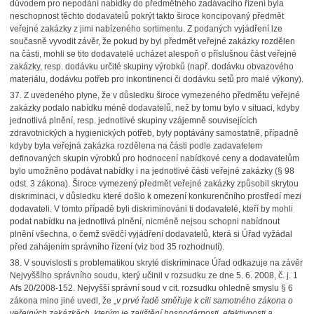
důvodem pro nepodání nabídky do předmětného zadávacího řízení byla
neschopnost těchto dodavatelů pokrýt takto široce koncipovaný předmět
veřejné zakázky z jimi nabízeného sortimentu. Z podaných vyjádření lze
současně vyvodit závěr, že pokud by byl předmět veřejné zakázky rozdělen
na části, mohli se tito dodavatelé ucházet alespoň o příslušnou část veřejné
zakázky, resp. dodávku určité skupiny výrobků (např. dodávku obvazového
materiálu, dodávku potřeb pro inkontinenci či dodávku setů pro malé výkony).
37.
Z uvedeného plyne, že v důsledku široce vymezeného předmětu veřejné
zakázky podalo nabídku méně dodavatelů, než by tomu bylo v situaci, kdyby
jednotlivá plnění, resp. jednotlivé skupiny vzájemně souvisejících
zdravotnických a hygienických potřeb, byly poptávány samostatně, případně
kdyby byla veřejná zakázka rozdělena na části podle zadavatelem
definovaných skupin výrobků pro hodnocení nabídkové ceny a dodavatelům
bylo umožněno podávat nabídky i na jednotlivé části veřejné zakázky (§ 98
odst. 3 zákona). Široce vymezený předmět veřejné zakázky způsobil skrytou
diskriminaci, v důsledku které došlo k omezení konkurenčního prostředí mezi
dodavateli. V tomto případě byli diskriminováni ti dodavatelé, kteří by mohli
podat nabídku na jednotlivá plnění, nicméně nejsou schopni nabídnout
plnění všechna, o čemž svědčí vyjádření dodavatelů, která si Úřad vyžádal
před zahájením správního řízení (viz bod 35 rozhodnutí).
38.
V souvislosti s problematikou skryté diskriminace Úřad odkazuje na závěr
Nejvyššího správního soudu, který učinil v rozsudku ze dne 5. 6. 2008, č. j. 1
Afs 20/2008-152. Nejvyšší správní soud v cit. rozsudku ohledně smyslu § 6
zákona mino jiné uvedl, že „
v prvé řadě směřuje k cíli samotného zákona o
veřejných zakázkách, kterým je zajištění hospodárnosti, efektivnosti a