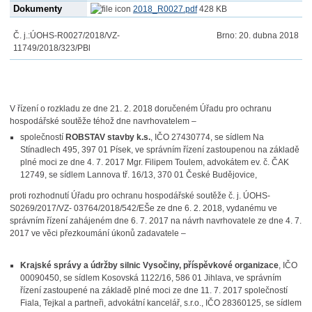
Dokumenty
2018_R0027.pdf
428 KB
Č. j.:
ÚOHS-R0027/2018/VZ-
Brno
:
20. dubna 2018
11749/2018/323/PBl
V řízení o rozkladu ze dne 21. 2. 2018 doručeném Úřadu pro ochranu
hospodářské soutěže téhož dne navrhovatelem –
společností
ROBSTAV stavby k.s.
, IČO 27430774, se sídlem Na
Stínadlech 495, 397 01 Písek, ve správním řízení zastoupenou na základě
plné moci ze dne 4. 7. 2017 Mgr. Filipem Toulem, advokátem ev. č. ČAK
12749, se sídlem Lannova tř. 16/13, 370 01 České Budějovice,
proti rozhodnutí Úřadu pro ochranu hospodářské soutěže č. j. ÚOHS-
S0269/2017/VZ- 03764/2018/542/EŠe ze dne 6. 2. 2018, vydanému ve
správním řízení zahájeném dne 6. 7. 2017 na návrh navrhovatele ze dne 4. 7.
2017 ve věci přezkoumání úkonů zadavatele –
Krajské správy a údržby silnic Vysočiny, příspěvkové organizace
, IČO
00090450, se sídlem Kosovská 1122/16, 586 01 Jihlava, ve správním
řízení zastoupené na základě plné moci ze dne 11. 7. 2017 společností
Fiala, Tejkal a partneři, advokátní kancelář, s.r.o., IČO 28360125, se sídlem