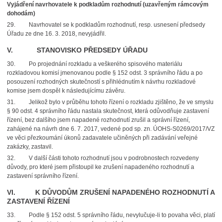
Vyjádření navrhovatele k podkladům rozhodnutí (uzavřeným rámcovým
dohodám)
29.
Navrhovatel se k podkladům rozhodnutí, resp. usnesení předsedy
Úřadu ze dne 16. 3. 2018, nevyjádřil.
V. STANOVISKO PŘEDSEDY ÚŘADU
30.
Po projednání rozkladu a veškerého spisového materiálu
rozkladovou komisí jmenovanou podle § 152 odst. 3 správního řádu a po
posouzení rozhodných skutečností s přihlédnutím k návrhu rozkladové
komise jsem dospěl k následujícímu závěru.
31.
Jelikož bylo v průběhu tohoto řízení o rozkladu zjištěno, že ve smyslu
§ 90 odst. 4 správního řádu nastala skutečnost, která odůvodňuje zastavení
řízení, bez dalšího jsem napadené rozhodnutí zrušil a správní řízení,
zahájené na návrh dne 6. 7. 2017, vedené pod sp. zn. ÚOHS-S0269/2017/VZ
ve věci přezkoumání úkonů zadavatele učiněných při zadávání veřejné
zakázky, zastavil.
32.
V další části tohoto rozhodnutí jsou v podrobnostech rozvedeny
důvody, pro které jsem přistoupil ke zrušení napadeného rozhodnutí a
zastavení správního řízení.
VI. K DŮVODŮM ZRUŠENÍ NAPADENÉHO ROZHODNUTÍ A
ZASTAVENÍ ŘÍZENÍ
33.
Podle § 152 odst. 5 správního řádu, nevylučuje-li to povaha věci, platí