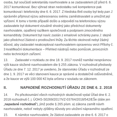
osoba, byl součástí sekretariátu navrhovatele a se zadavatelem již před 6. 6.
2017 komunikoval. Bez výhrad stran nedostatku své kompetence pak
komunikoval i telefonicky dne 6. 6. 2017. Z hlediska třetí osoby byl tedy
pan J.
oprávněn přijmout výzvu adresovanou svému zaměstnavateli a umožnit její
vyřízení. K tomu v tomto případě došlo a odpovědí na telefonickou výzvu
zadavatele byl dokument vizuálně shodný jako předchozí dokumenty
navrhovatele, opatřený razítkem společnosti a podpisem zmocněného
komanditisty. Dokument byl navíc zaslán z emailové schránky
pana J.
stejně
jako předchozí žádost o prodloužení lhůty. Za těchto okolností nebyl žádný
důvod, aby zadavatel neakceptoval navrhovatelem opravenou verzi Přílohy č.
3 kvalifikační dokumentace – Přehled nástrojů nebo pomůcek, provozních
nebo technických zařízení.
13.
Zadavatel v rozkladu ze dne 18. 9. 2017 rovněž namítal nesprávnou
výši kauce složené navrhovatelem dle § 255 zákona. V rozhodnutí předsedy
Úřadu ze dne 7. 12. 2017 je uvedeno, že stanovisko Úřadu v rozhodnutí ze
dne 1. 9. 2017 ve věci stanovení kauce je správné a dostatečně odůvodněné,
a že kauce ve výši 100 000 Kč byla určena v souladu se zákonem.
II. NAPADENÉ ROZHODNUTÍ ÚŘADU ZE DNE 6. 2. 2018
14.
Po přezkoumání všech rozhodných skutečností vydal Úřad dne 6. 2.
2018 rozhodnutí č. j. ÚOHS-S0269/2017/VZ-03764/2018/542/EŠe (dále jen
„
napadané rozhodnutí
“), jímž podle § 265 písm. a) zákona zamítl návrh
navrhovatele, neboť nebyly zjištěny důvody pro uložení nápravného opatření.
15.
K námitce navrhovatele, že žádost zadavatele ze dne 6. 6. 2017 o