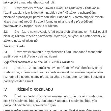
jak vyplývá z napadaného rozhodnutí.
21.
Navrhovatel v rozkladu rovněž uvádí, že zadavatel v zadávacím
řízení rozeslal výzvy k doplnění nabídek dle § 46 zákona uchazečům
písemně a poskytl jim přiměřenou lhůtu k doplnění. V tomto případě ovšem
výzvu písemně neučinil a zvolil formu ústní, a to je dle přesvědčení
navrhovatele v rozporu s ust. § 6 zákona.
22.
Dle názoru navrhovatele Úřad zcela přehlíží ustanovení § 211 odst. 5
písm. a) zákona, z něhož navrhovatel vyvozuje, že výzvu dle ustanovení § 46
zákona nelze učinit ústně.
Závěr rozkladu
23.
Navrhovatel navrhuje, aby předseda Úřadu napadané rozhodnutí
zrušil a věc vrátil Úřadu k dalšímu řízení.
Vyjádření zadavatele ze dne 28. 2. 2018 k rozkladu
24.
Dne 28. 2. 2018 doručil zadavatel Úřadu své vyjádření k rozkladu
z téhož dne, v němž uvádí, že neshledává důvod pro zrušení napadaného
rozhodnutí a navrhuje, aby předseda Úřadu napadané rozhodnutí potvrdil a
podaný rozklad zamítl.
IV. ŘÍZENÍ O ROZKLADU
25.
Úřad neshledal důvody pro zrušení nebo změnu svého rozhodnutí
dle § 87 správního řádu a v souladu s § 88 odst. 1 správního řádu věc
postoupil odvolacímu správnímu orgánu.