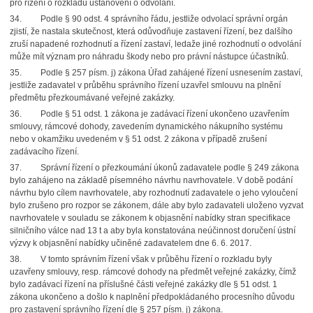
pro řízení o rozkladu ustanovení o odvolání.
34.
Podle § 90 odst. 4 správního řádu, jestliže odvolací správní orgán
zjistí, že nastala skutečnost, která odůvodňuje zastavení řízení, bez dalšího
zruší napadené rozhodnutí a řízení zastaví, ledaže jiné rozhodnutí o odvolání
může mít význam pro náhradu škody nebo pro právní nástupce účastníků.
35.
Podle § 257 písm. j) zákona Úřad zahájené řízení usnesením zastaví,
jestliže zadavatel v průběhu správního řízení uzavřel smlouvu na plnění
předmětu přezkoumávané veřejné zakázky.
36.
Podle § 51 odst. 1 zákona je zadávací řízení ukončeno uzavřením
smlouvy, rámcové dohody, zavedením dynamického nákupního systému
nebo v okamžiku uvedeném v § 51 odst. 2 zákona v případě zrušení
zadávacího řízení.
37.
Správní řízení o přezkoumání úkonů zadavatele podle § 249 zákona
bylo zahájeno na základě písemného návrhu navrhovatele. V době podání
návrhu bylo cílem navrhovatele, aby rozhodnutí zadavatele o jeho vyloučení
bylo zrušeno pro rozpor se zákonem, dále aby bylo zadavateli uloženo vyzvat
navrhovatele v souladu se zákonem k objasnění nabídky stran specifikace
silničního válce nad 13 t a aby byla konstatována neúčinnost doručení ústní
výzvy k objasnění nabídky učiněné zadavatelem dne 6. 6. 2017.
38.
V tomto správním řízení však v průběhu řízení o rozkladu byly
uzavřeny smlouvy, resp. rámcové dohody na předmět veřejné zakázky, čímž
bylo zadávací řízení na příslušné části veřejné zakázky dle § 51 odst. 1
zákona ukončeno a došlo k naplnění předpokládaného procesního důvodu
pro zastavení správního řízení dle § 257 písm. j)
zákona.