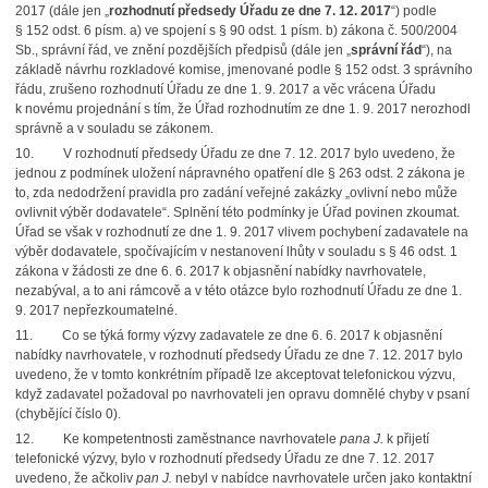
2017 (dále jen „
rozhodnutí předsedy Úřadu ze dne 7. 12. 2017
“) podle
§ 152 odst. 6 písm. a) ve spojení s § 90 odst. 1 písm. b) zákona č. 500/2004
Sb., správní řád, ve znění pozdějších předpisů (dále jen „
správní řád
“), na
základě návrhu rozkladové komise, jmenované podle § 152 odst. 3 správního
řádu, zrušeno rozhodnutí Úřadu ze dne 1. 9. 2017 a věc vrácena Úřadu
k novému projednání s tím, že Úřad rozhodnutím ze dne 1. 9. 2017 nerozhodl
správně a v souladu se zákonem.
10.
V rozhodnutí předsedy Úřadu ze dne 7. 12. 2017 bylo uvedeno, že
jednou z podmínek uložení nápravného opatření dle § 263 odst. 2 zákona je
to, zda nedodržení pravidla pro zadání veřejné zakázky „ovlivní nebo může
ovlivnit výběr dodavatele“. Splnění této podmínky je Úřad povinen zkoumat.
Úřad se však v rozhodnutí ze dne 1. 9. 2017 vlivem pochybení zadavatele na
výběr dodavatele, spočívajícím v nestanovení lhůty v souladu s § 46 odst. 1
zákona v žádosti ze dne 6. 6. 2017 k objasnění nabídky navrhovatele,
nezabýval, a to ani rámcově a v této otázce bylo rozhodnutí Úřadu ze dne 1.
9. 2017 nepřezkoumatelné.
11.
Co se týká formy výzvy zadavatele ze dne 6. 6. 2017 k objasnění
nabídky navrhovatele, v rozhodnutí předsedy Úřadu ze dne 7. 12. 2017 bylo
uvedeno, že v tomto konkrétním případě lze akceptovat telefonickou výzvu,
když zadavatel požadoval po navrhovateli jen opravu domnělé chyby v psaní
(chybějící číslo 0).
12.
Ke kompetentnosti zaměstnance navrhovatele
pana J.
k přijetí
telefonické výzvy, bylo v rozhodnutí předsedy Úřadu ze dne 7. 12. 2017
uvedeno, že ačkoliv
pan J.
nebyl v nabídce navrhovatele určen jako kontaktní