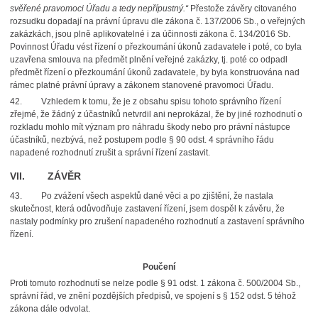
svěřené pravomoci Úřadu a tedy nepřípustný.“
Přestože závěry citovaného
rozsudku dopadají na právní úpravu dle zákona č. 137/2006 Sb., o veřejných
zakázkách, jsou plně aplikovatelné i za účinnosti zákona č. 134/2016 Sb.
Povinnost Úřadu vést řízení o přezkoumání úkonů zadavatele i poté, co byla
uzavřena smlouva na předmět plnění veřejné zakázky, tj. poté co odpadl
předmět řízení o přezkoumání úkonů zadavatele, by byla konstruována nad
rámec platné právní úpravy a zákonem stanovené pravomoci Úřadu.
42.
Vzhledem k tomu, že je z obsahu spisu tohoto správního řízení
zřejmé, že žádný z účastníků netvrdil ani neprokázal, že by jiné rozhodnutí o
rozkladu mohlo mít význam pro náhradu škody nebo pro právní nástupce
účastníků, nezbývá, než postupem podle § 90 odst. 4 správního řádu
napadené rozhodnutí zrušit a správní řízení zastavit.
VII. ZÁVĚR
43.
Po zvážení všech aspektů dané věci a po zjištění, že nastala
skutečnost, která odůvodňuje zastavení řízení, jsem dospěl k závěru, že
nastaly podmínky pro zrušení napadeného rozhodnutí a zastavení správního
řízení.
Poučení
Proti tomuto rozhodnutí se nelze podle § 91 odst. 1 zákona č. 500/2004 Sb.,
správní řád, ve znění pozdějších předpisů, ve spojení s § 152 odst. 5 téhož
zákona dále odvolat.