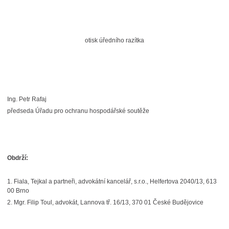
otisk úředního razítka
Ing. Petr Rafaj
předseda Úřadu pro ochranu hospodářské soutěže
Obdrží:
1. Fiala, Tejkal a partneři, advokátní kancelář, s.r.o., Helfertova 2040/13, 613
00 Brno
2. Mgr. Filip Toul, advokát, Lannova tř. 16/13, 370 01 České Budějovice