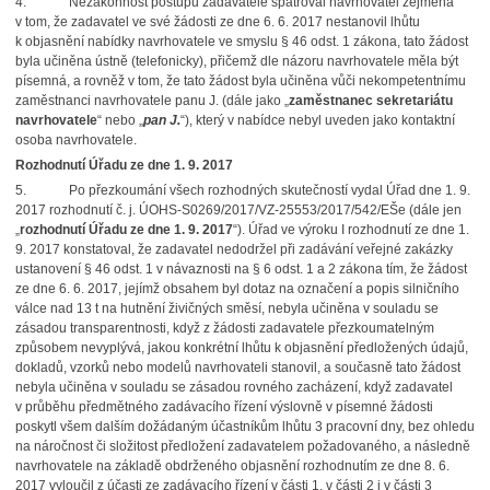
4.
Nezákonnost postupu zadavatele spatřoval navrhovatel zejména
v tom, že zadavatel ve své žádosti ze dne 6. 6. 2017 nestanovil lhůtu
k objasnění nabídky navrhovatele ve smyslu § 46 odst. 1 zákona, tato žádost
byla učiněna ústně (telefonicky), přičemž dle názoru navrhovatele měla být
písemná, a rovněž v tom, že tato žádost byla učiněna vůči nekompetentnímu
zaměstnanci navrhovatele panu J. (dále jako „
zaměstnanec sekretariátu
navrhovatele
“ nebo „
pan J.
“), který v nabídce nebyl uveden jako kontaktní
osoba navrhovatele.
Rozhodnutí Úřadu ze dne 1. 9. 2017
5.
Po přezkoumání všech rozhodných skutečností vydal Úřad dne 1. 9.
2017 rozhodnutí č. j. ÚOHS-S0269/2017/VZ-25553/2017/542/EŠe (dále jen
„
rozhodnutí Úřadu ze dne 1. 9. 2017
“). Úřad ve výroku I rozhodnutí ze dne 1.
9. 2017 konstatoval, že zadavatel nedodržel při zadávání veřejné zakázky
ustanovení § 46 odst. 1 v návaznosti na § 6 odst. 1 a 2 zákona tím, že žádost
ze dne 6. 6. 2017, jejímž obsahem byl dotaz na označení a popis silničního
válce nad 13 t na hutnění živičných směsí, nebyla učiněna v souladu se
zásadou transparentnosti, když z žádosti zadavatele přezkoumatelným
způsobem nevyplývá, jakou konkrétní lhůtu k objasnění předložených údajů,
dokladů, vzorků nebo modelů navrhovateli stanovil, a současně tato žádost
nebyla učiněna v souladu se zásadou rovného zacházení, když zadavatel
v průběhu předmětného zadávacího řízení výslovně v písemné žádosti
poskytl všem dalším dožádaným účastníkům lhůtu 3 pracovní dny, bez ohledu
na náročnost či složitost předložení zadavatelem požadovaného, a následně
navrhovatele na základě obdrženého objasnění rozhodnutím ze dne 8. 6.
2017 vyloučil z účasti ze zadávacího řízení v části 1, v části 2 i v části 3