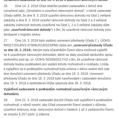
Oznámení zadavatele ze dne 14. 3. 2018 o uzavření rámcových dohod
26.
Dne 14. 3. 2018 Úřad obdržel podání zadavatele z téhož dne
označené jako „Oznámení o uzavření rámcových dohod“, v němž zadavatel
Úřadu sdělil, že dne 9. 3. 2018 uzavřel rámcovou dohodu na část 1 veřejné
zakázky a dne 8. 3. 2018 uzavřel rámcové dohody na části 2 a 3 veřejné
zakázky (rámcové dohody uzavřené na části 1, 2 a 3 veřejné zakázky dále
jako „
uzavřené
rámcové dohody
“) s tím, že uzavřené rámcové dohody jsou
dostupné v registru smluv.
27.
Dne 16. 3. 2018 bylo vydáno usnesení předsedy Úřadu č. j. ÚOHS-
R0027/2018/VZ-07988/2018/323/PMo (dále jen „
usnesení předsedy Úřadu
ze dne 16. 3. 2018
), kterým byla účastníkům řízení dána možnost vyjádřit
se k uzavřeným rámcovým dohodám, které se staly součástí správního spisu
vedeného pod sp. zn. ÚOHS-S0269/2017/VZ s tím, že uzavřené rámcové
dohody budou podkladem pro vydání tohoto rozhodnutí o rozkladu. Lhůta
k vyjádření se k podkladům rozhodnutí byla určena v délce sedmi dnů ode
dne doručení usnesení předsedy Úřadu ze dne 16. 3. 2018. Usnesení
předsedy Úřadu ze dne 16. 3. 2018 bylo navrhovateli i zadavateli doručeno
dne 19. 3. 2018 a sedmidenní lhůta uplynula dne 26. 3. 2018.
Vyjádření zadavatele k podkladům rozhodnutí (uzavřeným rámcovým
dohodám)
28.
Dne 21. 3. 2018 zadavatel doručil Úřadu své vyjádření k podkladům
rozhodnutí, v němž navrhl, aby Úřad usnesením řízení zastavil z důvodu
uzavření smlouvy, resp. rámcových dohod v částech 1 až 3 zadávacího řízení,
ve smyslu § 257 písm. j) zákona.