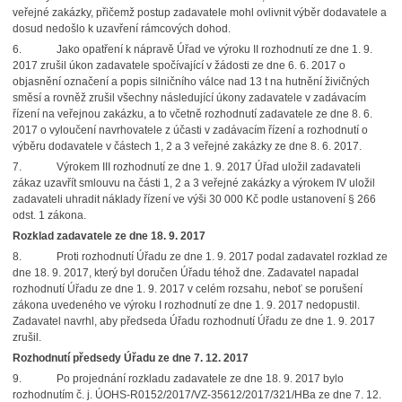
veřejné zakázky, přičemž postup zadavatele mohl ovlivnit výběr dodavatele a
dosud nedošlo k uzavření rámcových dohod.
6.
Jako opatření k nápravě Úřad ve výroku II rozhodnutí ze dne 1. 9.
2017 zrušil úkon zadavatele spočívající v žádosti ze dne 6. 6. 2017 o
objasnění označení a popis silničního válce nad 13 t na hutnění živičných
směsí a rovněž zrušil všechny následující úkony zadavatele v zadávacím
řízení na veřejnou zakázku, a to včetně rozhodnutí zadavatele ze dne 8. 6.
2017 o vyloučení navrhovatele z účasti v zadávacím řízení a rozhodnutí o
výběru dodavatele v částech 1, 2 a 3 veřejné zakázky ze dne 8. 6. 2017.
7.
Výrokem III rozhodnutí ze dne 1. 9. 2017 Úřad uložil zadavateli
zákaz uzavřít smlouvu na části 1, 2 a 3 veřejné zakázky a výrokem IV uložil
zadavateli uhradit náklady řízení ve výši 30 000 Kč podle ustanovení § 266
odst. 1 zákona.
Rozklad zadavatele ze dne 18. 9. 2017
8.
Proti rozhodnutí Úřadu ze dne 1. 9. 2017 podal zadavatel rozklad ze
dne 18. 9. 2017, který byl doručen Úřadu téhož dne. Zadavatel napadal
rozhodnutí Úřadu ze dne 1. 9. 2017 v celém rozsahu, neboť se porušení
zákona uvedeného ve výroku I rozhodnutí ze dne 1. 9. 2017 nedopustil.
Zadavatel navrhl, aby předseda Úřadu rozhodnutí Úřadu ze dne 1. 9. 2017
zrušil.
Rozhodnutí předsedy Úřadu ze dne 7. 12. 2017
9.
Po projednání rozkladu zadavatele ze dne 18. 9. 2017 bylo
rozhodnutím č. j. ÚOHS-R0152/2017/VZ-35612/2017/321/HBa ze dne 7. 12.