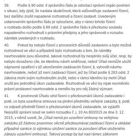
39.
Podle § 90 odst. 4 správního řádu je odvolací správní orgán povinen
v situaci, kdy zjistí,
že nastala skutečnost, která odůvodňuje zastavení řízení,
bez dalšího zrušit napadené rozhodnutí a řízení zastavit. Uvedeným
ustanovením správního řádu je vyloučeno, aby v rámci tohoto řízení
o rozkladu došlo podle § 89 odst. 2 správního řádu k přezkumu souladu
napadeného rozhodnutí s právními předpisy a jeho správnosti v rozsahu
námitek uvedených v rozkladu.
40.
Pokud by nebylo řízení z procesních důvodů zastaveno a bylo možné
rozhodnout ve věci a případně bylo rozhodnuto o tom, že námitky
navrhovatele jsou důvodné, takové rozhodnutí by
nesplnilo svůj účel, resp. by
nebylo dosaženo cíle, ke kterému návrh směřoval
, neboť Úřad nemůže uložit
nápravné opatření v již ukončeném zadávacím řízení, tj. vyhovět návrhu
navrhovatele, neboť již není zadávací řízení, jež by Úřad podle § 263 odst. 2
zákona mohl svým rozhodnutím zrušit, nebo v rámci kterého by mohl Úřad
zrušit jen jednotlivý úkon zadavatele.
Rozhodnutí ve věci by nijak nezměnilo
právní postavení navrhovatele a nemělo by pro něj žádný význam.
41.
K povinnosti Úřadu vést řízení o přezkoumání úkonů zadavatele i
poté, co byla uzavřena smlouva na plnění předmětu veřejné zakázky, tj. poté
co odpadl předmět řízení o přezkoumání úkonů zadavatele, se vyjádřil
Nejvyšší správní soud ve svém rozsudku č. j. 10 As 80/2015 ze dne 3. 12.
2015, v němž uvedl, že
„Úřad nemá po uzavření smlouvy na veřejnou
zakázku již žádnou pravomoc věcně přezkoumávat zadávací řízení a ukládat
případné sankce (s výjimkou uložení sankce za porušení dříve uloženého
zákazu uzavření smlouvy). Takový postup by byl nad rámec zákonem