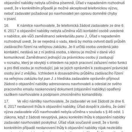
objasnění nabídky nebyla učiněna písemně, Úřad v napadeném rozhodnutí
uvedl, že v konkrétním případě je možné akceptovat telefonickou výzvu,
neboť zadavatel požadoval po navrhovateli jen opravu domnělé chyby
v psaní.
16.
K námitce navrhovatele, že telefonická žádost zadavatele ze dne 6.
6. 2017 o objasnění nabídky nebyla učiněna vůči kontaktní osobě uvedené
v nabídce, ale vůči zaměstnanci sekretariátu
panu J.
, Úřad v napadeném
rozhodnutí uvedl, že se nejedná o vadu, která by mohla ovlivnit další průběh
zadávacího řízení na veřejnou zakázku. Je-li určitá osoba uvedená jako
kontaktní, nestává se z ní jediná osoba, s kterou je možné v dané věci
komunikovat. Zaměstnanci jednající za právnickou osobu ji zastupují
v rozsahu, který je obvyklý s ohledem na jejich pracovní zařazení nebo funkci
a pro třetí osobu je rozhodující, jak se jejich oprávnění k zastoupení právnické
osoby jeví z vnějšku. Vzhledem k dosavadnímu průběhu zadávacího řízení
na veřejnou zakázku byl
pan J.
z hlediska zadavatele oprávněn přijmout
žádost o objasnění nabídky adresovanou navrhovateli a odeslat ze svého
pracovního emailu naskenovaný dokument (objasnění nabídky) opatřený
razítkem navrhovatele a podpisem zmocněného komanditisty.
17.
Ve věci námitky navrhovatele, že zadavatel ve své žádosti ze dne 6.
6. 2017 nestanovil lhůtu k objasnění nabídky, Úřad dospěl k závěru, že ústní
výzva zadavatele vůči navrhovateli nebyla učiněna v souladu s § 46 odst. 1
zákona, když z žádosti nevyplývá, jakou konkrétní lhůtu k objasnění nabídky
zadavatel navrhovateli poskytnul. Úřad však současně uvedl, že v tomto
konkrétním případě nestanovení lhůty k objasnění nabídky nijak nezkrátilo