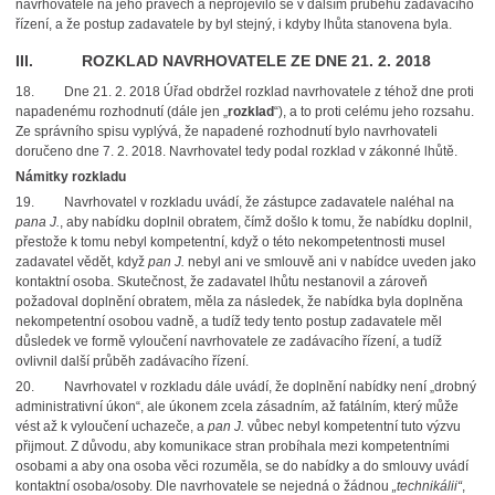
navrhovatele na jeho právech a neprojevilo se v dalším průběhu zadávacího
řízení, a že postup zadavatele by byl stejný, i kdyby lhůta stanovena byla.
III. ROZKLAD NAVRHOVATELE ZE DNE 21. 2. 2018
18.
Dne 21. 2. 2018 Úřad obdržel rozklad navrhovatele z téhož dne proti
napadenému rozhodnutí (dále jen „
rozklad
“), a to proti celému jeho rozsahu.
Ze správního spisu vyplývá, že napadené rozhodnutí bylo navrhovateli
doručeno dne 7. 2. 2018. Navrhovatel tedy podal rozklad v zákonné lhůtě.
Námitky rozkladu
19.
Navrhovatel v rozkladu uvádí, že zástupce zadavatele naléhal na
pana J.
, aby nabídku doplnil obratem, čímž došlo k tomu, že nabídku doplnil,
přestože k tomu nebyl kompetentní, když o této nekompetentnosti musel
zadavatel vědět, když
pan J.
nebyl ani ve smlouvě ani v nabídce uveden jako
kontaktní osoba. Skutečnost, že zadavatel lhůtu nestanovil a zároveň
požadoval doplnění obratem, měla za následek, že nabídka byla doplněna
nekompetentní osobou vadně, a tudíž tedy tento postup zadavatele měl
důsledek ve formě vyloučení navrhovatele ze zadávacího řízení, a tudíž
ovlivnil další průběh zadávacího řízení.
20.
Navrhovatel v rozkladu dále uvádí, že doplnění nabídky není „drobný
administrativní úkon“, ale úkonem zcela zásadním, až fatálním, který může
vést až k vyloučení uchazeče, a
pan J.
vůbec nebyl kompetentní tuto výzvu
přijmout. Z důvodu, aby komunikace stran probíhala mezi kompetentními
osobami a aby ona osoba věci rozuměla, se do nabídky a do smlouvy uvádí
kontaktní osoba/osoby. Dle navrhovatele se nejedná o žádnou
„technikálii“
,