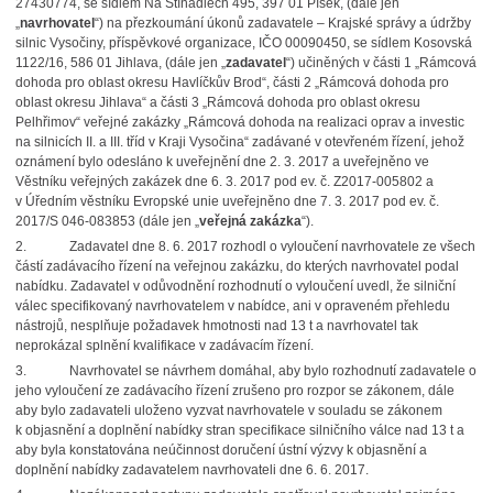
27430774, se sídlem Na Stínadlech 495, 397 01 Písek, (dále jen
„
navrhovatel
“) na přezkoumání úkonů zadavatele – Krajské správy a údržby
silnic Vysočiny, příspěvkové organizace, IČO 00090450, se sídlem Kosovská
1122/16, 586 01 Jihlava, (dále jen „
zadavatel
“) učiněných v části 1 „Rámcová
dohoda pro oblast okresu Havlíčkův Brod“, části 2 „Rámcová dohoda pro
oblast okresu Jihlava“ a části 3 „Rámcová dohoda pro oblast okresu
Pelhřimov“ veřejné zakázky „Rámcová dohoda na realizaci oprav a investic
na silnicích II. a III. tříd v Kraji Vysočina“ zadávané v otevřeném řízení, jehož
oznámení bylo odesláno k uveřejnění dne 2. 3. 2017 a uveřejněno ve
Věstníku veřejných zakázek dne 6. 3. 2017 pod ev. č. Z2017-005802 a
v Úředním věstníku Evropské unie uveřejněno dne 7. 3. 2017 pod ev. č.
2017/S 046-083853 (dále jen „
veřejná zakázka
“).
2.
Zadavatel dne 8. 6. 2017 rozhodl o vyloučení navrhovatele ze všech
částí zadávacího řízení na veřejnou zakázku, do kterých navrhovatel podal
nabídku. Zadavatel v odůvodnění rozhodnutí o vyloučení uvedl, že silniční
válec specifikovaný navrhovatelem v nabídce, ani v opraveném přehledu
nástrojů, nesplňuje požadavek hmotnosti nad 13 t a navrhovatel tak
neprokázal splnění kvalifikace v zadávacím řízení.
3.
Navrhovatel se návrhem domáhal, aby bylo rozhodnutí zadavatele o
jeho vyloučení ze zadávacího řízení zrušeno pro rozpor se zákonem, dále
aby bylo zadavateli uloženo vyzvat navrhovatele v souladu se zákonem
k objasnění a doplnění nabídky stran specifikace silničního válce nad 13 t a
aby byla konstatována neúčinnost doručení ústní výzvy k objasnění a
doplnění nabídky zadavatelem navrhovateli dne 6. 6. 2017.