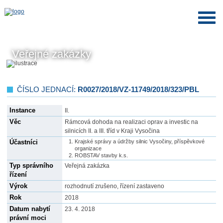
Veřejné zakázky
ČÍSLO JEDNACÍ:
R0027/2018/VZ-11749/2018/323/PBL
Instance
II.
Věc
Rámcová dohoda na realizaci oprav a investic na
silnicích II. a III. tříd v Kraji Vysočina
Účastníci
Krajské správy a údržby silnic Vysočiny, příspěvkové
organizace
ROBSTAV stavby k.s.
Typ správního
Veřejná zakázka
řízení
Výrok
rozhodnutí zrušeno, řízení zastaveno
Rok
2018
Datum nabytí
23. 4. 2018
právní moci