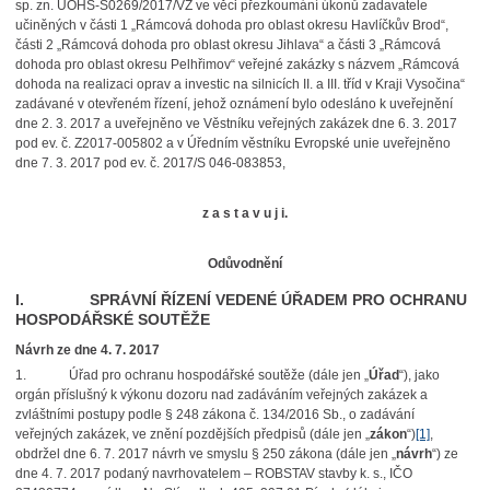
sp. zn. ÚOHS-S0269/2017/VZ ve věci přezkoumání úkonů zadavatele
učiněných v části 1
„
Rámcová dohoda pro oblast okresu Havlíčkův Brod“,
části 2 „Rámcová dohoda pro oblast okresu Jihlava“ a části 3 „Rámcová
dohoda pro oblast okresu Pelhřimov“ veřejné zakázky s názvem
„Rámcová
dohoda na realizaci oprav a investic na silnicích II. a III. tříd v Kraji Vysočina“
zadávané v otevřeném řízení, jehož oznámení bylo odesláno k uveřejnění
dne 2. 3. 2017 a uveřejněno ve Věstníku veřejných zakázek dne 6. 3. 2017
pod ev. č. Z2017-005802 a v Úředním věstníku Evropské unie uveřejněno
dne 7. 3. 2017 pod ev. č. 2017/S 046-083853,
z a s t a v u j i.
Odůvodnění
I. SPRÁVNÍ ŘÍZENÍ VEDENÉ ÚŘADEM PRO OCHRANU
HOSPODÁŘSKÉ SOUTĚŽE
Návrh ze dne 4. 7. 2017
1.
Úřad pro ochranu hospodářské soutěže (dále jen „
Úřad
“), jako
orgán příslušný k výkonu dozoru nad zadáváním veřejných zakázek a
zvláštními postupy podle § 248 zákona č. 134/2016 Sb., o zadávání
veřejných zakázek, ve znění pozdějších předpisů (dále jen „
zákon
“)
[1]
,
obdržel dne 6. 7. 2017 návrh ve smyslu § 250 zákona (dále jen „
návrh
“) ze
dne 4. 7. 2017 podaný navrhovatelem – ROBSTAV stavby k. s., IČO