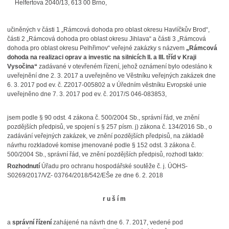
Helfertova 2040/13, 613 00 Brno,
učiněných v části 1 „
Rámcová dohoda pro oblast okresu Havlíčkův Brod“,
části 2 „Rámcová dohoda pro oblast okresu Jihlava“ a části 3 „Rámcová
dohoda pro oblast okresu Pelhřimov“ veřejné zakázky s názvem
„Rámcová
dohoda na realizaci oprav a investic na silnicích II. a III. tříd v Kraji
Vysočina“
zadávané v otevřeném řízení, jehož oznámení bylo odesláno k
uveřejnění dne 2. 3. 2017 a uveřejněno ve Věstníku veřejných zakázek dne
6. 3. 2017 pod ev. č. Z2017-005802 a v Úředním věstníku Evropské unie
uveřejněno dne 7. 3. 2017 pod ev. č. 2017/S 046-083853,
jsem podle § 90 odst. 4 zákona č. 500/2004 Sb., správní řád, ve znění
pozdějších předpisů, ve spojení s § 257 písm. j) zákona č. 134/2016 Sb., o
zadávání veřejných zakázek, ve znění pozdějších předpisů, na základě
návrhu rozkladové komise jmenované podle § 152 odst. 3 zákona č.
500/2004 Sb., správní řád, ve znění pozdějších předpisů, rozhodl takto:
Rozhodnutí
Úřadu pro ochranu hospodářské soutěže č. j. ÚOHS-
S0269/2017/VZ- 03764/2018/542/EŠe ze dne 6. 2. 2018
r u š í m
a
správní řízení
zahájené na návrh dne 6. 7. 2017, vedené pod