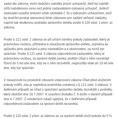
zadal dle zákona, mohl obdržet i nabídky jiných uchazečů, kteří by nabídli
nižší nabídkovou cenu než jediný zadavatelem oslovený uchazeč. Jelikož
zadavatel uzavřel smluvní vztah (dodatek č. 8) s vybraným uchazečem, aniž
by dodržel postup
stanovený tímto zákonem pro zadání veřejné zakázky,
naplnil tak skutkovou podstatu správního deliktu podle § 120 odst. 1 písm. a)
zákona.
Podle § 121 odst. 2 zákona se při určení výměry pokuty zadavateli, který je
právnickou osobou, přihlédne k závažnosti správního deliktu, zejména ke
způsobu jeho spáchání a jeho následkům a k okolnostem, za nichž byl
spáchán. Podle § 121 odst. 3 zákona odpovědnost zadavatele, který je
právnickou osobou, za správní delikt zaniká, jestliže Úřad o něm nezahájil
řízení do 5 let ode dne, kdy se o něm dozvěděl, nejpozději však do 10 let ode
dne, kdy byl spáchán.
V návaznosti na posledně citované ustanovení zákona Úřad před uložením
pokuty ověřil, zda je naplněna podmínka uvedená v § 121 odst. 3 zákona. V
šetřeném případě se Úřad o spáchání správního deliktu dozvěděl z podnětu,
který obdržel dne 18.7.2007. K uzavření dodatku č. 8 došlo v daném případě
dne 4.7.2007. Z uvedených údajů vyplývá, že v šetřeném případě
odpovědnost zadavatele za správní delikt nezanikla.
Podle § 120 odst. 2 písm. a) zákona se za správní delikt uloží pokuta do 5 %