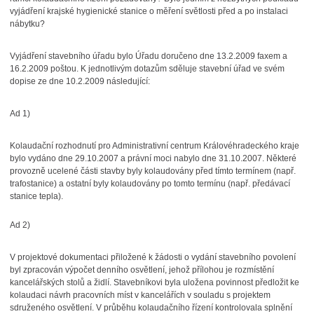
vyjádření krajské hygienické stanice o měření světlosti před a po instalaci
nábytku?
Vyjádření stavebního úřadu bylo Úřadu doručeno dne 13.2.2009 faxem a
16.2.2009 poštou. K jednotlivým dotazům sděluje stavební úřad ve svém
dopise ze dne 10.2.2009 následující:
Ad 1)
Kolaudační rozhodnutí pro Administrativní centrum Královéhradeckého kraje
bylo vydáno dne 29.10.2007 a právní moci nabylo dne 31.10.2007. Některé
provozně ucelené části stavby byly kolaudovány před tímto termínem (např.
trafostanice) a ostatní byly kolaudovány po tomto termínu (např. předávací
stanice tepla).
Ad 2)
V projektové dokumentaci přiložené k žádosti o vydání stavebního povolení
byl zpracován výpočet denního osvětlení, jehož přílohou je rozmístění
kancelářských stolů a židlí. Stavebníkovi byla uložena povinnost předložit ke
kolaudaci návrh pracovních míst v kancelářích v souladu s projektem
sdruženého osvětlení. V průběhu kolaudačního řízení kontrolovala splnění