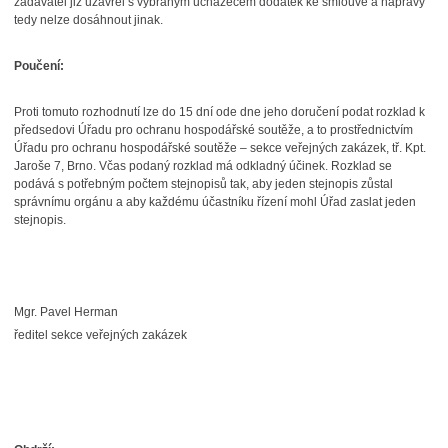
zadavatel již uzavřel s vybraným uchazečem dodatek ke smlouvě a nápravy
tedy nelze dosáhnout jinak.
Poučení
:
Proti tomuto rozhodnutí lze do 15 dní ode dne jeho doručení podat rozklad k
předsedovi Úřadu pro ochranu hospodářské soutěže, a to prostřednictvím
Úřadu pro ochranu hospodářské soutěže – sekce veřejných zakázek, tř. Kpt.
Jaroše 7, Brno. Včas podaný rozklad má odkladný účinek. Rozklad se
podává s potřebným počtem stejnopisů tak, aby jeden stejnopis zůstal
správnímu orgánu a aby každému účastníku řízení mohl Úřad zaslat jeden
stejnopis.
Mgr. Pavel Herman
ředitel sekce veřejných zakázek