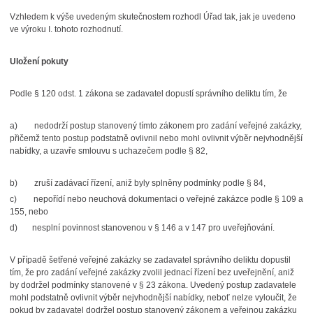
Vzhledem k výše uvedeným skutečnostem rozhodl Úřad tak, jak je uvedeno
ve výroku I. tohoto rozhodnutí.
Uložení pokuty
Podle § 120 odst. 1 zákona se zadavatel dopustí správního deliktu tím, že
a) nedodrží postup stanovený tímto zákonem pro zadání veřejné zakázky,
přičemž tento postup podstatně ovlivnil nebo mohl ovlivnit výběr nejvhodnější
nabídky, a uzavře smlouvu s uchazečem podle § 82,
b) zruší zadávací řízení, aniž byly splněny podmínky podle § 84,
c) nepořídí nebo neuchová dokumentaci o veřejné zakázce podle § 109 a
155, nebo
d) nesplní povinnost stanovenou v § 146 a v 147 pro uveřejňování.
V případě šetřené veřejné zakázky se zadavatel správního deliktu dopustil
tím, že pro zadání veřejné zakázky zvolil jednací řízení bez uveřejnění, aniž
by dodržel podmínky stanovené v § 23 zákona. Uvedený postup zadavatele
mohl podstatně ovlivnit výběr nejvhodnější nabídky, neboť nelze vyloučit, že
pokud by zadavatel dodržel postup stanovený zákonem a veřejnou zakázku