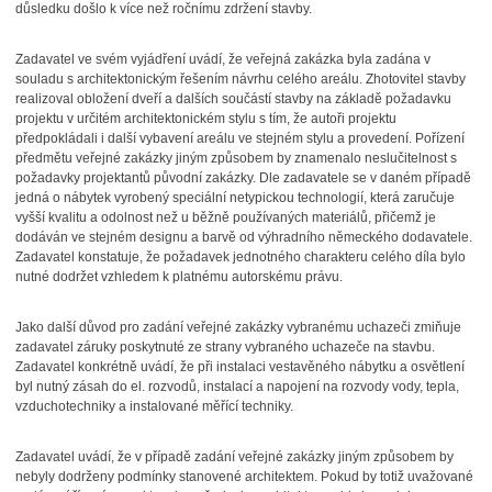
důsledku došlo k více než ročnímu zdržení stavby.
Zadavatel ve svém vyjádření uvádí, že veřejná zakázka byla zadána v
souladu s architektonickým řešením návrhu celého areálu. Zhotovitel stavby
realizoval obložení dveří a dalších součástí stavby na základě požadavku
projektu v určitém architektonickém stylu s tím, že autoři projektu
předpokládali i další vybavení areálu ve stejném stylu a provedení. Pořízení
předmětu veřejné zakázky jiným způsobem by znamenalo neslučitelnost s
požadavky projektantů původní zakázky. Dle zadavatele se v daném případě
jedná o nábytek vyrobený speciální netypickou technologií, která zaručuje
vyšší kvalitu a odolnost než u běžně používaných materiálů, přičemž je
dodáván ve stejném designu a barvě od výhradního německého dodavatele.
Zadavatel konstatuje, že požadavek jednotného charakteru celého díla bylo
nutné dodržet vzhledem k platnému autorskému právu.
Jako další důvod pro zadání veřejné zakázky vybranému uchazeči zmiňuje
zadavatel záruky poskytnuté ze strany vybraného uchazeče na stavbu.
Zadavatel konkrétně uvádí, že při instalaci vestavěného nábytku a osvětlení
byl nutný zásah do el. rozvodů, instalací a napojení na rozvody vody, tepla,
vzduchotechniky a instalované měřící techniky.
Zadavatel uvádí, že v případě zadání veřejné zakázky jiným způsobem by
nebyly dodrženy podmínky stanovené architektem. Pokud by totiž uvažované