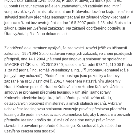
Pivovarské náměstí 1245, 500 03, Hradec Králové, za něhož jedná Bc.
Lubomír Franc, hejtman (dále jen „zadavatel“), při zadávání nadlimitní
veřejné zakázky Administrativní centrum Královéhradeckého kraje – rozšíření
stávající dodávky předmětu leasingu“ zadané na základě výzvy k jednání v
jednacím řízení bez uveřejnění ze dne 16.5.2007 podle § 23 odst. 5 písm. b)
zákona (dále jen „veřejná zakázka“). Na základě obdrženého podnětu si
Úřad vyžádal příslušnou dokumentaci.
Z obdržené dokumentace vyplývá, že zadavatel uzavřel ještě za účinnosti
zákona
č. 199/1994 Sb., o zadávání veřejných zakázek, ve znění pozdějších
předpisů, dne 14.1.2004 „nájemní (leasingovou) smlouvu“ se společností
IMMORENT ČR s.r.o., IČ 25118749, se sídlem Národní 973/41, 110 00 Praha
1, za niž jednají Ing. Tomáš Velemínský a Ing. Jiří
Drbohlav, jednatelé (dále
jen „vybraný uchazeč“). Předmětem leasingu jsou pozemky
a budovy
zapsané na listu vlastnictví č. 20617, vedeném Katastrálním úřadem v
Hradci
Králové pro k. ú. Hradec Králové, obec Hradec Králové. Účelem
smlouvy je pronájem předmětu leasingu k umístění samosprávy
Královéhradeckého kraje, krajského úřadu, památkového úřadu,
detašovaných pracovišť ministerstev a jiných státních orgánů. Vybraný
uchazeč se leasingovou smlouvou zavazuje provést přestavbu předmětu
leasingu dle podmínek zadávací dokumentace tak, aby k předání a převzetí
předmětu leasingu došlo do 18 měsíců ode dne nabytí právní moci
stavebního povolení pro předmět leasingu. Ke smlouvě bylo následně
uzavřeno celkem osm dodatků.