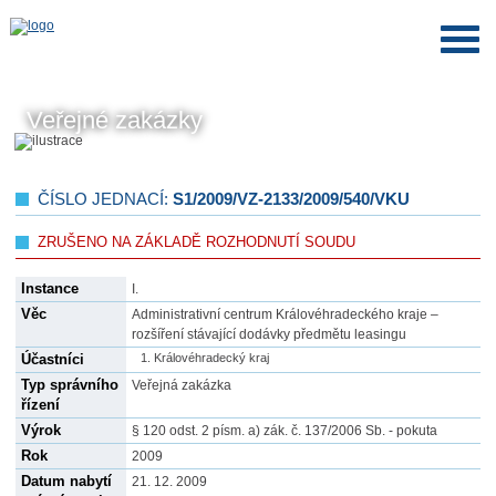
Veřejné zakázky
ČÍSLO JEDNACÍ:
S1/2009/VZ-2133/2009/540/VKU
ZRUŠENO NA ZÁKLADĚ ROZHODNUTÍ SOUDU
Instance
I.
Věc
Administrativní centrum Královéhradeckého kraje –
rozšíření stávající dodávky předmětu leasingu
Účastníci
Královéhradecký kraj
Typ správního
Veřejná zakázka
řízení
Výrok
§ 120 odst. 2 písm. a) zák. č. 137/2006 Sb. - pokuta
Rok
2009
Datum nabytí
21. 12. 2009