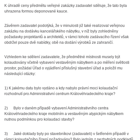
K úhradě ceny předmětu veřejné zakázky zadavatel sděluje, že tato byla
uhrazena formou deponované kauce.
Závěrem zadavatel podotýká, že v minulosti již také realizoval veřejnou
zakázku
na dodávku kancelářského nábytku, v níž byly zohledněny
požadavky projektantů a architektů, v rámci tohoto zadávacího řízení však
obdržel pouze dvě nabídky, obě na dodání výrobků ze zahraničí.
Vzhledem ke sdělení zadavatele, že předmětné místnosti musely být
kolaudovány včetně vybavení vestavěným nábytkem a po měření světlosti
prostor, požádal Úřad o vyjádření příslušný stavební úřad a položil mu
následující otázky:
1) K jakému datu bylo vydáno a kdy nabylo právní moci kolaudační
rozhodnutí pro Administrativní centrum Královéhradeckého kraje?
2) Bylo v daném případě vybavení Administrativního centra
Královéhradeckého kraje mobilním a vestavěným atypickým nábytkem
nutnou podmínkou pro kolaudaci stavby?
3) Jaké doklady byly po stavebníkovi (zadavateli) v šetřeném případě v
rámci kolaudačního řízení požadovány? Bylo jedním z nezbytných podkladů