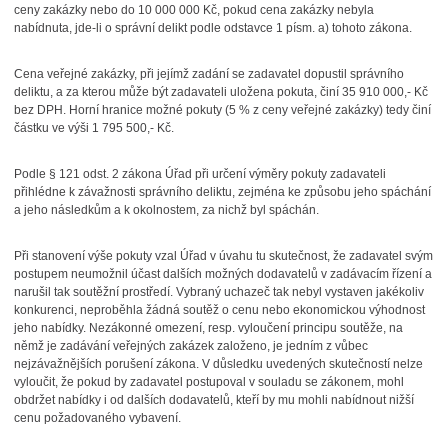
ceny zakázky nebo do 10 000 000 Kč, pokud cena zakázky nebyla
nabídnuta, jde-li o správní delikt podle odstavce 1 písm. a) tohoto zákona.
Cena veřejné zakázky, při jejímž zadání se zadavatel dopustil správního
deliktu, a za kterou může být zadavateli uložena pokuta, činí 35 910 000,- Kč
bez DPH. Horní hranice možné pokuty (5 % z ceny veřejné zakázky) tedy činí
částku ve výši 1 795 500,- Kč.
Podle § 121 odst. 2 zákona Úřad při určení výměry pokuty zadavateli
přihlédne k závažnosti správního deliktu, zejména ke způsobu jeho spáchání
a jeho následkům a k okolnostem, za nichž byl spáchán.
Při stanovení výše pokuty vzal Úřad v úvahu tu skutečnost, že zadavatel svým
postupem neumožnil účast dalších možných dodavatelů v zadávacím řízení a
narušil tak soutěžní prostředí. Vybraný uchazeč tak nebyl vystaven jakékoliv
konkurenci, neproběhla žádná soutěž o cenu nebo ekonomickou výhodnost
jeho nabídky. Nezákonné omezení, resp. vyloučení principu soutěže, na
němž je zadávání veřejných zakázek založeno, je jedním z vůbec
nejzávažnějších porušení zákona. V důsledku uvedených skutečností nelze
vyloučit, že pokud by zadavatel postupoval v souladu se zákonem, mohl
obdržet nabídky i od dalších dodavatelů, kteří by mu mohli nabídnout nižší
cenu požadovaného vybavení.