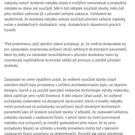
zakázky, neboť dodáním nábytku dojde k rozšíření nemovitosti a vestavěný
nábytek se stane její součástí. Měl-li být nábytek součástí stavby, mělo být
jeho dodání zahrnuto již v původní veřejné zakázce. Vzhledem ke
skutečnosti, že dodávka nábytku nebyla součástí původní veřejné zakázky,
nelze o dodatečných dodávkách, resp. dodatečných stavebních pracích
hovořit.
Třetí podmínkou, jejíž splnění zákon požaduje, je, že změna dodavatele by
pro zadavatele znamenala pořízení zboží odlišných technických parametrů,
které by měly za následek neslučitelnost s původní dodávkou nebo by
znamenaly nepřiměřené technické obtíže při provozu a údržbě původní
dodávky.
Zadavatel ve svém vyjádření uvádí, že veškeré součásti stavby (např.
obložení dveří) byly provedeny v určitém architektonickém stylu, ve stejném
designu, barvě a za použití speciální netypické technologie výroby materiálu,
která zajišťuje jeho vyšší životnost. K této otázce Úřad uvádí, že zvýšené
požadavky zadavatele na designové zpracování, barvu a kvalitu nábytku
nelze považovat za požadavky na pořízení zboží shodných technických
parametrů jako již dodané součásti stavby. V případě, že zadavatel veřejnou
zakázku nezadal v zadávacím řízení, v jehož rámci by mohl porovnávat
nabídky více uchazečů, je rovněž spekulativní jeho názor, že by jeho
požadavky týkající se vzhledu a kvality provedení mohly být v takovém
zadávacím řízení označeny za diskriminační. Rovněž tak nelze předjímat