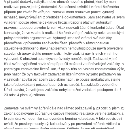
V případě dodávky nábytku nelze obecně hovořit o plnění, které by mohl
realizovat pouze jediný dodavatel. Skutečnosti svědčící v rámci šetřeného
případu pro závěr, že veřejnou zakázku mohl realizovat pouze vybraný
uchazeč, nevyplývají ani z předložené dokumentace. Sám zadavatel ve svém
vyjádření pouze obecně deklaruje hrozící rozpor s platným autorským
právem, na podporu svého tvrzení však neuvádí žádné konkrétní údaje. Úřad
konstatuje, že ve vztahu k realizaci šetřené veřejné zakázky nelze autorskými
právy architekta argumentovat. Vybraný uchazeč v rámci své nabídky
předložené v původním zadávacím řízení předložil v rámci posudku
stavebně-technického stavu nabízených nemovitostí pouze návrh provedení
stavebních úprav těchto nemovitostí, nikoliv však již návrh jejich vnitřního
vybavení. K ohrožení autorských práv tedy nemůže dojít. Zadavatel v jiné
části svého vyjádření navíc sám připouští možnost zadání veřejné zakázky i v
jiném typu zadávacího řízení. Jak již bylo v této souvislosti konstatováno výše,
jeho názor, že by v takovém
zadávacím řízení mohly být jeho požadavky na
vlastnosti nábytku označeny za diskriminační, je pouze spekulativní, stejně
jako předpokládaný počet případných uchazečů. Na základě uvedeného
Úřad uzavírá, že veřejnou zakázku nebylo možné zadat ani postupem dle §
23 odst. 4 písm. a) zákona.
Zadavatel ve svém vyjádření dále nad rámec požadavků § 23 odst. 5 písm. b)
zákona opakovaně zdůrazňuje časové hledisko realizace veřejné zakázky, a
to zejména vzhledem ke stanovenému termínu kolaudace. V této souvislosti
uvádí, že prostory musely být kolaudovány po provedení měření světlosti a