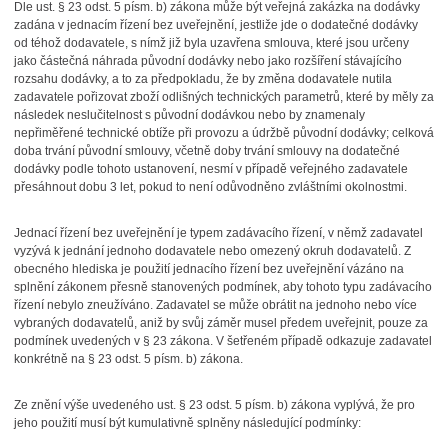
Dle ust. § 23 odst. 5 písm. b) zákona může být veřejná zakázka na dodávky
zadána v jednacím řízení bez uveřejnění, jestliže jde o dodatečné dodávky
od téhož dodavatele, s nímž již byla uzavřena smlouva, které jsou určeny
jako částečná náhrada původní dodávky nebo jako rozšíření stávajícího
rozsahu dodávky, a to za předpokladu, že by změna dodavatele nutila
zadavatele pořizovat zboží odlišných technických parametrů, které by měly za
následek neslučitelnost s původní dodávkou nebo by znamenaly
nepřiměřené technické obtíže při provozu a údržbě původní dodávky; celková
doba trvání původní smlouvy, včetně doby trvání smlouvy na dodatečné
dodávky podle tohoto ustanovení, nesmí v případě veřejného zadavatele
přesáhnout dobu 3 let, pokud to není odůvodněno zvláštními okolnostmi.
Jednací řízení bez uveřejnění je typem zadávacího řízení, v němž zadavatel
vyzývá k jednání jednoho dodavatele nebo omezený okruh dodavatelů. Z
obecného hlediska je použití jednacího řízení bez uveřejnění vázáno na
splnění zákonem přesně stanovených podmínek, aby tohoto typu zadávacího
řízení nebylo zneužíváno. Zadavatel se může obrátit na jednoho nebo více
vybraných dodavatelů, aniž by svůj záměr musel předem uveřejnit, pouze za
podmínek uvedených v § 23 zákona. V šetřeném případě odkazuje zadavatel
konkrétně na § 23 odst. 5 písm. b) zákona.
Ze znění výše uvedeného ust. § 23 odst. 5 písm. b) zákona vyplývá, že pro
jeho použití musí být kumulativně splněny následující podmínky: