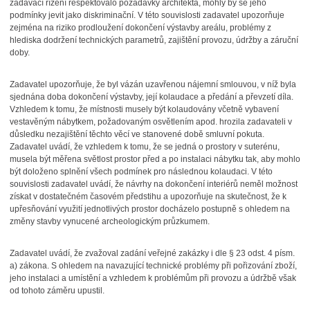
zadávací řízení respektovalo požadavky architekta, mohly by se jeho
podmínky jevit jako diskriminační. V této souvislosti zadavatel upozorňuje
zejména na riziko prodloužení dokončení výstavby
areálu, problémy z
hlediska dodržení technických parametrů, zajištění provozu, údržby a záruční
doby.
Zadavatel upozorňuje, že byl vázán uzavřenou nájemní smlouvou, v níž byla
sjednána doba dokončení výstavby, její kolaudace a předání a převzetí díla.
Vzhledem k tomu, že místnosti musely být kolaudovány včetně vybavení
vestavěným nábytkem, požadovaným osvětlením apod. hrozila zadavateli v
důsledku nezajištění těchto věcí ve stanovené době smluvní pokuta.
Zadavatel uvádí, že vzhledem k tomu, že se jedná o prostory v suterénu,
musela být měřena světlost prostor před a po instalaci nábytku tak, aby mohlo
být doloženo splnění všech podmínek pro následnou kolaudaci. V této
souvislosti zadavatel uvádí, že návrhy na dokončení interiérů neměl možnost
získat v dostatečném časovém předstihu a upozorňuje na skutečnost, že k
upřesňování využití jednotlivých prostor docházelo postupně s ohledem na
změny stavby vynucené archeologickým průzkumem.
Zadavatel uvádí, že zvažoval zadání veřejné zakázky i dle § 23 odst. 4 písm.
a) zákona. S ohledem na navazující technické problémy při pořizování zboží,
jeho instalaci a umístění a vzhledem k problémům při provozu a údržbě však
od tohoto záměru upustil.