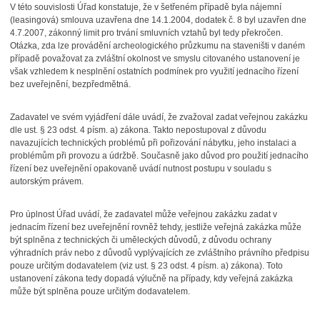
V této souvislosti Úřad konstatuje, že v šetřeném případě byla nájemní
(leasingová) smlouva uzavřena dne 14.1.2004, dodatek č. 8 byl uzavřen dne
4.7.2007, zákonný limit pro trvání smluvních vztahů byl tedy překročen.
Otázka, zda lze provádění archeologického průzkumu na staveništi v daném
případě považovat za zvláštní okolnost ve smyslu citovaného ustanovení je
však vzhledem k nesplnění ostatních podmínek pro využití jednacího řízení
bez uveřejnění, bezpředmětná.
Zadavatel ve svém vyjádření dále uvádí, že zvažoval zadat veřejnou zakázku
dle ust. § 23 odst. 4 písm. a) zákona. Takto nepostupoval z důvodu
navazujících technických problémů při pořizování nábytku, jeho instalaci a
problémům při provozu a údržbě. Současně jako důvod pro použití jednacího
řízení bez uveřejnění opakovaně uvádí nutnost postupu v souladu s
autorským právem.
Pro úplnost Úřad uvádí, že zadavatel může veřejnou zakázku zadat v
jednacím řízení
bez uveřejnění rovněž tehdy, jestliže veřejná zakázka může
být splněna z technických
či uměleckých důvodů, z důvodu ochrany
výhradních práv nebo z důvodů vyplývajících ze zvláštního právního předpisu
pouze určitým dodavatelem (viz ust. § 23 odst. 4 písm. a) zákona). Toto
ustanovení zákona tedy dopadá výlučně na případy, kdy veřejná zakázka
může být splněna pouze určitým dodavatelem.