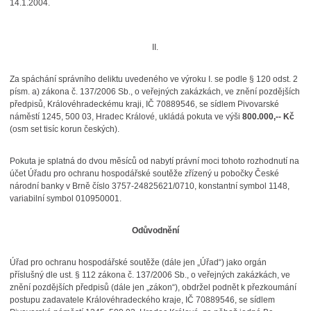
14.1.2004.
II.
Za spáchání správního deliktu uvedeného ve výroku I. se podle § 120 odst. 2
písm. a) zákona č. 137/2006 Sb., o veřejných zakázkách, ve znění pozdějších
předpisů, Královéhradeckému kraji, IČ 70889546, se sídlem Pivovarské
náměstí 1245, 500 03, Hradec Králové, ukládá pokuta ve výši
800.000,-- Kč
(osm set tisíc korun českých).
Pokuta je splatná do dvou měsíců od nabytí právní moci tohoto rozhodnutí na
účet Úřadu pro ochranu hospodářské soutěže zřízený u pobočky České
národní banky v Brně číslo 3757-24825621/0710, konstantní symbol 1148,
variabilní symbol 010950001.
Odůvodnění
Úřad pro ochranu hospodářské soutěže (dále jen „Úřad“) jako orgán
příslušný dle ust. § 112 zákona č. 137/2006 Sb., o veřejných zakázkách, ve
znění pozdějších předpisů (dále jen „zákon“), obdržel podnět k přezkoumání
postupu zadavatele Královéhradeckého kraje, IČ 70889546, se sídlem