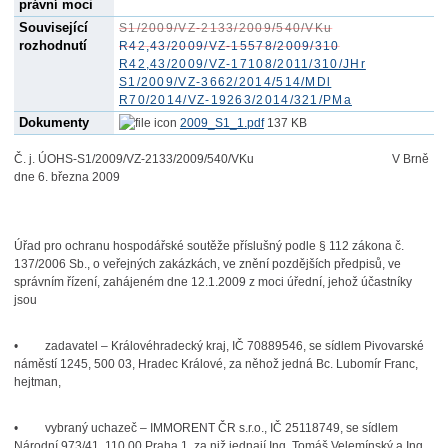
právní moci
Související
S1/2009/VZ-2133/2009/540/VKu
rozhodnutí
R42,43/2009/VZ-15578/2009/310
R42,43/2009/VZ-17108/2011/310/JHr
S1/2009/VZ-3662/2014/514/MDl
R70/2014/VZ-19263/2014/321/PMa
Dokumenty
2009_S1_1.pdf
137 KB
Č. j. ÚOHS-S1/2009/VZ-2133/2009/540/VKu
V Brně
dne 6. března 2009
Úřad pro ochranu hospodářské soutěže příslušný podle § 112 zákona č.
137/2006 Sb., o veřejných zakázkách, ve znění pozdějších předpisů, ve
správním řízení, zahájeném dne 12.1.2009 z moci úřední, jehož účastníky
jsou
• zadavatel – Královéhradecký kraj, IČ 70889546, se sídlem Pivovarské
náměstí 1245, 500 03, Hradec Králové, za něhož jedná Bc. Lubomír Franc,
hejtman,
• vybraný uchazeč – IMMORENT ČR s.r.o., IČ 25118749, se sídlem
Národní 973/41, 110 00 Praha 1, za niž jednají Ing. Tomáš Velemínský a Ing.