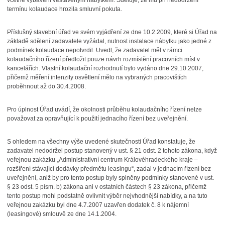
včetně vybavení vestavěným nábytkem. Sděluje, že mu při nedodržení
termínu kolaudace hrozila smluvní pokuta.
Příslušný stavební úřad ve svém vyjádření ze dne 10.2.2009, které si Úřad na
základě sdělení zadavatele vyžádal, nutnost instalace nábytku jako jedné z
podmínek kolaudace nepotvrdil. Uvedl, že zadavatel měl v rámci
kolaudačního řízení předložit pouze návrh rozmístění pracovních míst v
kancelářích. Vlastní kolaudační rozhodnutí bylo vydáno dne 29.10.2007,
přičemž měření intenzity osvětlení mělo na vybraných pracovištích
proběhnout až do 30.4.2008.
Pro úplnost Úřad uvádí, že okolnosti průběhu kolaudačního řízení nelze
považovat za opravňující k použití jednacího řízení bez uveřejnění.
S ohledem na všechny výše uvedené skutečnosti Úřad konstatuje, že
zadavatel nedodržel postup stanovený v ust. § 21 odst. 2 tohoto zákona, když
veřejnou zakázku „Administrativní centrum Královéhradeckého kraje –
rozšíření stávající dodávky předmětu leasingu“, zadal v jednacím řízení bez
uveřejnění, aniž by pro tento postup byly splněny podmínky stanovené v ust.
§ 23 odst. 5 písm. b) zákona ani v ostatních částech § 23 zákona, přičemž
tento postup mohl podstatně ovlivnit výběr nejvhodnější nabídky, a na tuto
veřejnou zakázku byl dne 4.7.2007 uzavřen dodatek č. 8 k nájemní
(leasingové) smlouvě ze dne 14.1.2004.