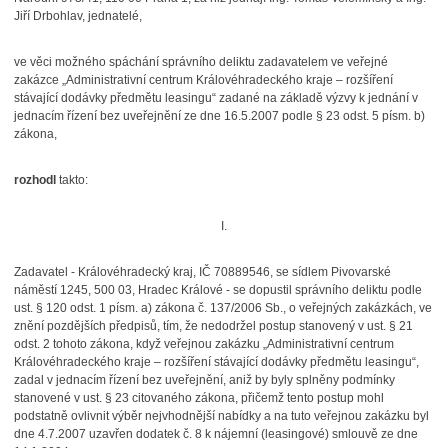
Jiří Drbohlav, jednatelé,
ve věci možného spáchání správního deliktu zadavatelem ve veřejné
zakázce „Administrativní centrum Královéhradeckého kraje – rozšíření
stávající dodávky předmětu leasingu“ zadané na základě výzvy k jednání v
jednacím řízení bez uveřejnění ze dne 16.5.2007 podle § 23 odst. 5 písm. b)
zákona,
rozhodl
takto:
I.
Zadavatel - Královéhradecký kraj, IČ 70889546, se sídlem Pivovarské
náměstí 1245, 500 03, Hradec Králové - se dopustil správního deliktu podle
ust. § 120 odst. 1 písm. a) zákona č. 137/2006 Sb., o veřejných zakázkách, ve
znění pozdějších předpisů, tím, že nedodržel postup stanovený v ust. § 21
odst. 2 tohoto zákona, když veřejnou zakázku „Administrativní centrum
Královéhradeckého kraje – rozšíření stávající dodávky předmětu leasingu“,
zadal v jednacím řízení bez uveřejnění, aniž by byly splněny podmínky
stanovené v ust. § 23 citovaného zákona, přičemž tento postup mohl
podstatně ovlivnit výběr nejvhodnější nabídky a na tuto veřejnou zakázku byl
dne 4.7.2007 uzavřen dodatek č. 8 k nájemní (leasingové) smlouvě ze dne