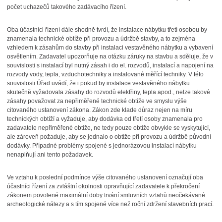
počet uchazečů takového zadávacího řízení.
Oba účastníci řízení dále shodně tvrdí, že instalace nábytku třetí osobou by
znamenala technické obtíže při provozu a údržbě stavby, a to zejména
vzhledem k zásahům do stavby při instalaci vestavěného nábytku a vybavení
osvětlením. Zadavatel upozorňuje na otázku záruky na stavbu a sděluje, že v
souvislosti s instalací byl nutný zásah i do el. rozvodů, instalací a napojení na
rozvody vody, tepla, vzduchotechniky a instalované měřící techniky. V této
souvislosti Úřad uvádí, že i pokud by instalace vestavěného nábytku
skutečně vyžadovala zásahy do rozvodů elektřiny, tepla apod., nelze takové
zásahy považovat za nepřiměřené technické obtíže ve smyslu výše
citovaného ustanovení zákona. Zákon zde klade důraz nejen na míru
technických obtíží a vyžaduje, aby dodávka od třetí osoby znamenala pro
zadavatele nepřiměřené obtíže, ne tedy pouze obtíže obvykle se vyskytující,
ale zároveň požaduje, aby se jednalo o obtíže při provozu a údržbě původní
dodávky. Případné problémy spojené s jednorázovou instalací nábytku
nenaplňují ani tento požadavek.
Ve vztahu k poslední podmínce výše citovaného ustanovení označují oba
účastníci řízení za zvláštní okolnosti opravňující zadavatele k překročení
zákonem povolené maximální doby trvání smluvních vztahů neočekávané
archeologické nálezy a s tím spojené více než roční zdržení stavebních prací.