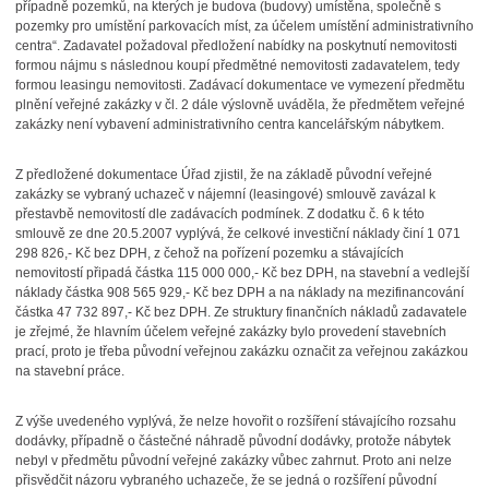
případně pozemků, na kterých je budova (budovy) umístěna, společně s
pozemky pro umístění parkovacích míst, za účelem umístění administrativního
centra“. Zadavatel požadoval předložení nabídky na poskytnutí nemovitosti
formou nájmu s následnou koupí předmětné nemovitosti zadavatelem, tedy
formou leasingu nemovitosti. Zadávací dokumentace ve vymezení předmětu
plnění veřejné zakázky v čl. 2 dále výslovně uváděla, že předmětem veřejné
zakázky není vybavení administrativního centra kancelářským nábytkem.
Z předložené dokumentace Úřad zjistil, že na základě původní veřejné
zakázky se vybraný uchazeč v nájemní (leasingové) smlouvě zavázal k
přestavbě nemovitostí dle zadávacích podmínek. Z dodatku č. 6 k této
smlouvě ze dne 20.5.2007 vyplývá, že celkové investiční náklady činí 1 071
298 826,- Kč bez DPH, z čehož na pořízení pozemku a stávajících
nemovitostí připadá částka 115 000 000,- Kč bez DPH, na stavební a vedlejší
náklady částka 908 565 929,- Kč bez DPH a na náklady na mezifinancování
částka 47 732 897,- Kč bez DPH. Ze struktury finančních nákladů zadavatele
je zřejmé, že hlavním účelem veřejné zakázky bylo provedení stavebních
prací, proto je třeba původní veřejnou zakázku označit za veřejnou zakázkou
na stavební práce.
Z výše uvedeného vyplývá, že nelze hovořit o rozšíření stávajícího rozsahu
dodávky, případně o částečné náhradě původní dodávky, protože nábytek
nebyl v předmětu původní veřejné zakázky vůbec zahrnut. Proto ani nelze
přisvědčit názoru vybraného uchazeče, že se jedná o rozšíření původní