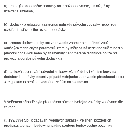
a) musí jít o dodatečné dodávky od téhož dodavatele, s nímž již byla
uzavřena smlouva,
b) dodávky představují částečnou náhradu původní dodávky nebo jsou
rozšířením stávajícího rozsahu dodávky,
c) změna dodavatele by pro zadavatele znamenala pořízení zboží
odlišných technických parametrů, které by měly za následek neslučitelnost s
původní dodávkou nebo by znamenaly nepřiměřené technické obtíže při
provozu a údržbě původní dodávky, a
d) celková doba trvání původní smlouvy, včetně doby trvání smlouvy na
dodatečné dodávky, nesmí v případě veřejného zadavatele přesáhnout dobu
3 let, pokud to není odůvodněno zvláštními okolnostmi.
V šetřeném případě bylo předmětem původní veřejné zakázky zadávané dle
zákona
č. 199/1994 Sb., o zadávání veřejných zakázek, ve znění pozdějších
předpisů, „pořízení budovy, případně souboru budov včetně pozemku,