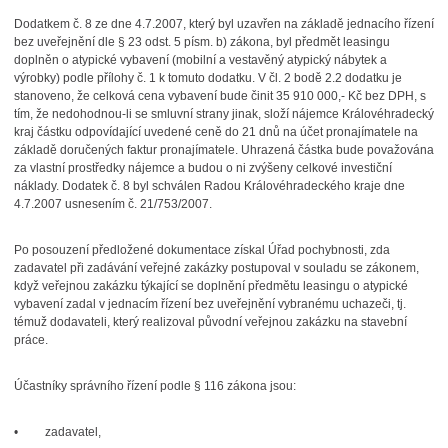
Dodatkem č. 8 ze dne 4.7.2007, který byl uzavřen na základě jednacího řízení
bez uveřejnění dle § 23 odst. 5 písm. b) zákona, byl předmět leasingu
doplněn o atypické vybavení (mobilní a vestavěný atypický nábytek a
výrobky) podle přílohy č. 1 k tomuto dodatku. V čl. 2 bodě 2.2 dodatku je
stanoveno, že celková cena vybavení bude činit 35 910 000,- Kč bez DPH, s
tím, že nedohodnou-li se smluvní strany jinak, složí nájemce Královéhradecký
kraj částku odpovídající uvedené ceně do 21 dnů na účet pronajímatele na
základě doručených faktur pronajímatele. Uhrazená částka bude považována
za vlastní prostředky nájemce a budou o ni zvýšeny celkové investiční
náklady. Dodatek č. 8 byl schválen Radou Královéhradeckého kraje dne
4.7.2007 usnesením č. 21/753/2007.
Po posouzení předložené dokumentace získal Úřad pochybnosti, zda
zadavatel
při zadávání veřejné zakázky postupoval v souladu se zákonem,
když veřejnou zakázku
týkající se doplnění předmětu leasingu o atypické
vybavení zadal v jednacím řízení bez uveřejnění vybranému uchazeči, tj.
témuž dodavateli, který realizoval původní veřejnou zakázku na stavební
práce.
Účastníky správního řízení podle § 116 zákona jsou:
• zadavatel,