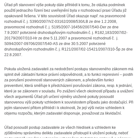
Úřad při stanovení výše pokuty dále přihlédl k tomu, že otázka podmínek
použití jednacího řízení bez uveřejnění byla v rozhodovací praxi Úřadu již
opakovaně řešena. V této souvislosti Úřad okazuje např. na pravomocné
rozhodnutí č. j. S390/2007/VZ-03162/2008/530/LB ze dne 1.2.2008,
pravomocné rozhodnutí č. j. S195/2007-16456/2007/540-Der ze dne
7.9.2007 potvrzené druhostupňovým rozhodnutím č. j. R182,183/2007/02-
20179/2007/310-Hr ze dne 5.11.2007 a pravomocné rozhodnutí
č. j.
S094/2007-09706/2007/540-AS ze dne 30.5.2007 potvrzené
druhostupňovým rozhodnutím č. j. R121/2007/02-15421/2007/310-Šp ze dne
22.8.2007.
Pokuta uložená zadavateli za nedodržení postupu stanoveného zákonem má
splnit dvě základní funkce právní odpovědnosti, a to funkci represivní – postih
za porušení povinností stanovených zákonem, a především funkci
preventivní, která směřuje k předcházení porušování zákona, resp. k jednání,
které je se zákonem v souladu. Po zvážení všech okolností
případu a uvážení
všech argumentů Úřad při určení výměry uložené pokuty posoudil
stanovenou výši pokuty vzhledem k souvislostem případu jako dostačující. Při
jejím stanovení přitom přihlédl i k okolnosti, že její výši nelze vzhledem k
objemu rozpočtu, kterým zadavatel disponuje, považovat za likvidační.
Úřad posoudil postup zadavatele ze všech hledisek a vzhledem ke
zjištěnému správnímu deliktu zadavatele přistoupil k uložení pokuty, neboť