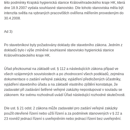
této podmínky Krajská hygienická stanice Královéhradeckého kraje HK, která
dne 18.9.2007 vydala souhlasné stanovisko. Dle tohoto stanoviska měla být
intenzita světla na vybraných pracovištích ověřena měřením provedeným do
30.4.2008.
Ad 3)
Po stavebníkovi byly požadovány doklady dle stavebního zákona. Jedním z
dokladů bylo i výše zmíněné souhlasné stanovisko hygienická stanice
Královéhradeckého kraje HK.
Úřad přezkoumal na základě ust. § 112 a následujících zákona případ ve
všech vzájemných souvislostech a po zhodnocení všech podkladů, zejména
dokumentace o zadání veřejné zakázky, vyjádření předložených účastníky,
vyjádření stavebního úřadu a na základě vlastního zjištění konstatuje, že
zadavatel při zadávání šetřené veřejné zakázky nepostupoval v souladu se
zákonem. Ke svému rozhodnutí uvádí Úřad následující rozhodné skutečnosti.
Dle ust. § 21 odst. 2 zákona může zadavatel pro zadání veřejné zakázky
použít otevřené řízení nebo užší řízení a za podmínek stanovených v § 22 a
23 rovněž jednací řízení s uveřejněním nebo jednací řízení bez uveřejnění.