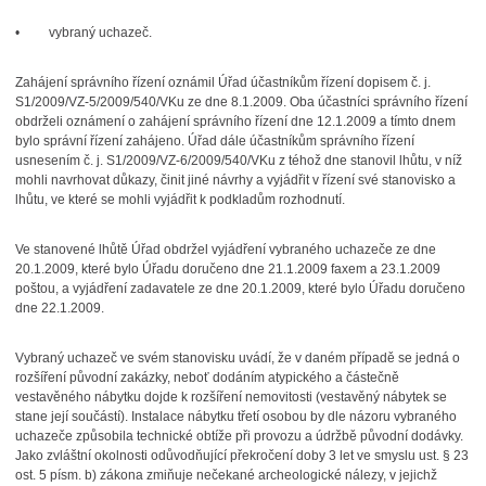
• vybraný uchazeč.
Zahájení správního řízení oznámil Úřad účastníkům řízení dopisem č. j.
S1/2009/VZ-5/2009/540/VKu ze dne 8.1.2009. Oba účastníci správního řízení
obdrželi oznámení o zahájení správního řízení dne 12.1.2009 a tímto dnem
bylo správní řízení zahájeno. Úřad dále účastníkům správního řízení
usnesením č. j. S1/2009/VZ-6/2009/540/VKu z téhož dne stanovil lhůtu, v níž
mohli navrhovat důkazy, činit jiné návrhy a vyjádřit v řízení své stanovisko a
lhůtu, ve které se mohli vyjádřit k podkladům rozhodnutí.
Ve stanovené lhůtě Úřad obdržel vyjádření vybraného uchazeče ze dne
20.1.2009, které bylo Úřadu doručeno dne 21.1.2009 faxem a 23.1.2009
poštou, a vyjádření zadavatele ze dne 20.1.2009, které bylo Úřadu doručeno
dne 22.1.2009.
Vybraný uchazeč ve svém stanovisku uvádí, že v daném případě se jedná o
rozšíření původní zakázky, neboť dodáním atypického a částečně
vestavěného nábytku dojde k rozšíření nemovitosti (vestavěný nábytek se
stane její součástí). Instalace nábytku třetí osobou by dle názoru vybraného
uchazeče způsobila technické obtíže při provozu a údržbě původní dodávky.
Jako zvláštní okolnosti odůvodňující překročení doby 3 let ve smyslu ust. § 23
ost. 5 písm. b) zákona zmiňuje nečekané archeologické nálezy, v jejichž