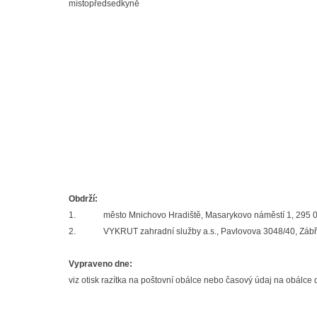
místopředsedkyně
Obdrží:
1.
město Mnichovo Hradiště, Masarykovo náměstí 1, 295 
2.
VYKRUT zahradní služby a.s., Pavlovova 3048/40, Zábř
Vypraveno dne:
viz otisk razítka na poštovní obálce nebo časový údaj na obálce