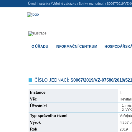
Úvodní stránka
/
Veřejné zakázky
/
Sbírky rozhodnutí
/
S0067/2019/VZ-0
O ÚŘADU
INFORMAČNÍ CENTRUM
HOSPODÁŘSKÁ
ČÍSLO JEDNACÍ:
S0067/2019/VZ-07580/2019/52
Instance
I.
Věc
Revitali
Účastníci
měst
VYKR
Typ správního řízení
Veřejná
Výrok
§ 257 p
Rok
2019