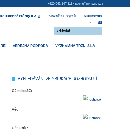
+420 542 167 111 ·
posta@uohs.gov.cz
to kladené otázky (FAQ)
Slovníček pojmů
Multimedia
cs
|
en
UŘE
VEŘEJNÁ PODPORA
VÝZNAMNÁ TRŽNÍ SÍLA
VYHLEDÁVÁNÍ VE SBÍRKÁCH ROZHODNUTÍ
ČJ nebo SZ:
Věc:
Účastník: