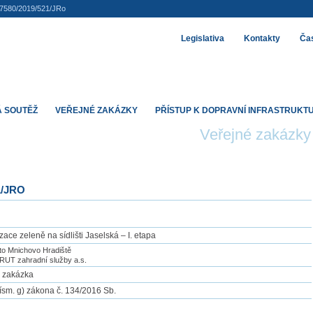
7580/2019/521/JRo
Legislativa
Kontakty
Čas
 SOUTĚŽ
VEŘEJNÉ ZAKÁZKY
PŘÍSTUP K DOPRAVNÍ INFRASTRUKT
Veřejné zakázky
1/JRO
zace zeleně na sídlišti Jaselská – I. etapa
o Mnichovo Hradiště
UT zahradní služby a.s.
 zakázka
ísm. g) zákona č. 134/2016 Sb.