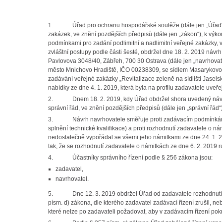
1.
Úřad pro ochranu hospodářské soutěže (dále jen „Úřad“
zakázek, ve znění pozdějších předpisů (dále jen „zákon“), k v
podmínkami pro zadání podlimitní a nadlimitní veřejné zakázky,
zvláštní postupy podle části šesté, obdržel dne 18. 2. 2019 náv
Pavlovova 3048/40, Zábřeh, 700 30 Ostrava (dále jen „navrhovat
město Mnichovo Hradiště, IČO 00238309, se sídlem Masarykovo ná
zadávání veřejné zakázky „Revitalizace zeleně na sídlišti Jasel
nabídky ze dne 4. 1. 2019, která byla na profilu zadavatele uveř
2.
Dnem 18. 2. 2019, kdy Úřad obdržel shora uvedený návr
správní řád, ve znění pozdějších předpisů (dále jen „správní řád
3.
Návrh navrhovatele směřuje proti zadávacím podmínká
splnění technické kvalifikace) a proti rozhodnutí zadavatele o n
nedostatečně vypořádal se všemi jeho námitkami ze dne 24. 1.
tak, že se rozhodnutí zadavatele o námitkách ze dne 6. 2. 2019 ru
4.
Účastníky správního řízení podle § 256 zákona jsou:
zadavatel,
navrhovatel.
5.
Dne 12. 3. 2019 obdržel Úřad od zadavatele rozhodnutí
písm. d) zákona, dle kterého zadavatel zadávací řízení zrušil, n
které nelze po zadavateli požadovat, aby v zadávacím řízení pok