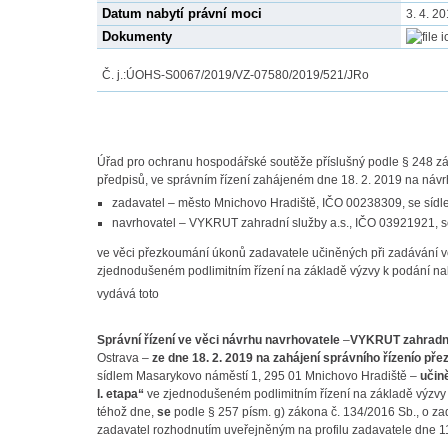
Datum nabytí právní moci
3. 4. 2
Dokumenty
Č. j.:
ÚOHS-S0067/2019/VZ-07580/2019/521/JRo
Úřad pro ochranu hospodářské soutěže příslušný podle § 248 zá
předpisů, ve správním řízení zahájeném dne 18. 2. 2019 na návrh
zadavatel – město Mnichovo Hradiště, IČO 00238309, se sídl
navrhovatel – VYKRUT zahradní služby a.s., IČO 03921921, s
ve věci přezkoumání úkonů zadavatele učiněných při zadávání veř
zjednodušeném podlimitním řízení na základě výzvy k podání nabí
vydává toto
Správní řízení ve věci návrhu navrhovatele
–
VYKRUT zahradní 
Ostrava –
ze dne 18. 2. 2019 na zahájení správního řízení
o pře
sídlem Masarykovo náměstí 1, 295 01 Mnichovo Hradiště –
učin
I. etapa“
ve zjednodušeném podlimitním řízení na základě výzvy k
téhož dne,
se
podle § 257 písm. g) zákona č. 134/2016 Sb., o z
zadavatel rozhodnutím uveřejněným na profilu zadavatele dne 11.