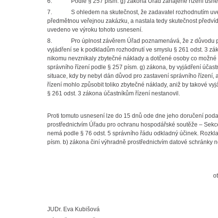
6.
Podle § 257 písm. g) zákona Úřad zahájené řízení usnese
7.
S ohledem na skutečnost, že zadavatel rozhodnutím
uv
předmětnou veřejnou zakázku, a nastala tedy skutečnost předvída
uvedeno ve výroku tohoto usnesení.
8.
Pro úplnost závěrem Úřad poznamenává, že z důvodu pro
vyjádření se k podkladům rozhodnutí ve smyslu § 261 odst. 3 zák
nikomu nevznikaly zbytečné náklady a dotčené osoby co možné ne
správního řízení podle § 257 písm. g) zákona, by vyjádření úča
situace, kdy by nebyl dán důvod pro zastavení správního řízení,
řízení mohlo způsobit toliko zbytečné náklady, aniž by takové vy
§ 261 odst. 3 zákona účastníkům řízení nestanovil.
Proti tomuto usnesení lze do 15 dnů ode dne jeho doručení poda
prostřednictvím Úřadu pro ochranu hospodářské soutěže – Sekce
nemá podle
§ 76 odst. 5 správního řádu odkladný účinek. Rozkla
písm. b) zákona činí výhradně prostřednictvím datové schránk
o
JUDr. Eva Kubišová