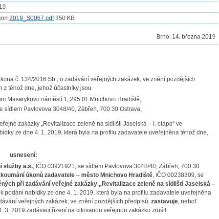
019
2019_S0067.pdf
350 KB
Brno
:
14. března 2019
kona č. 134/2016 Sb., o zadávání veřejných zakázek, ve znění pozdějších
 z téhož dne, jehož účastníky jsou
em Masarykovo náměstí 1, 295 01 Mnichovo Hradiště,
e sídlem Pavlovova 3048/40, Zábřeh, 700 30 Ostrava,
ejné zakázky „Revitalizace zeleně na sídlišti Jaselská – I. etapa“ ve
dky ze dne 4. 1. 2019, která byla na profilu zadavatele uveřejněna téhož dne,
usnesení:
služby a.s.
, IČO 03921921, se sídlem Pavlovova 3048/40, Zábřeh, 700 30
zkoumání úkonů zadavatele
–
město Mnichovo Hradiště
, IČO 00238309, se
ěných při zadávání veřejné zakázky „Revitalizace zeleně na sídlišti Jaselská –
 podání nabídky ze dne 4. 1. 2019, která byla na profilu zadavatele uveřejněna
adávání veřejných zakázek, ve znění pozdějších předpisů,
zastavuje
, neboť
 3. 2019 zadávací řízení na citovanou veřejnou zakázku zrušil.