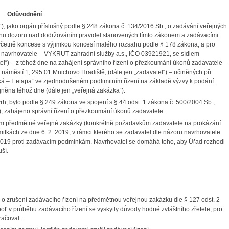
Odůvodnění
), jako orgán příslušný podle § 248 zákona č. 134/2016 Sb., o zadávání veřejných
ýkonu dozoru nad dodržováním pravidel stanovených tímto zákonem a zadávacími
 včetně koncese s výjimkou koncesí malého rozsahu podle § 178 zákona, a pro
rh navrhovatele – VYKRUT zahradní služby a.s., IČO 03921921, se sídlem
el“) – z téhož dne na zahájení správního řízení o přezkoumání úkonů zadavatele –
městí 1, 295 01 Mnichovo Hradiště, (dále jen „zadavatel“) – učiněných při
ská – I. etapa“ ve zjednodušeném podlimitním řízení na základě výzvy k podání
ejněna téhož dne (dále jen „veřejná zakázka“).
h, bylo podle § 249 zákona ve spojení s § 44 odst. 1 zákona č. 500/2004 Sb.,
“), zahájeno správní řízení o přezkoumání úkonů zadavatele.
m předmětné veřejné zakázky (konkrétně požadavkům zadavatele na prokázání
ámitkách ze dne 6. 2. 2019, v rámci kterého se zadavatel dle názoru navrhovatele
 2019 proti zadávacím podmínkám. Navrhovatel se domáhá toho, aby Úřad rozhodl
ší.
 o zrušení zadávacího řízení na předmětnou veřejnou zakázku dle § 127 odst. 2
eboť v průběhu zadávacího řízení se vyskytly důvody hodné zvláštního zřetele, pro
račoval.