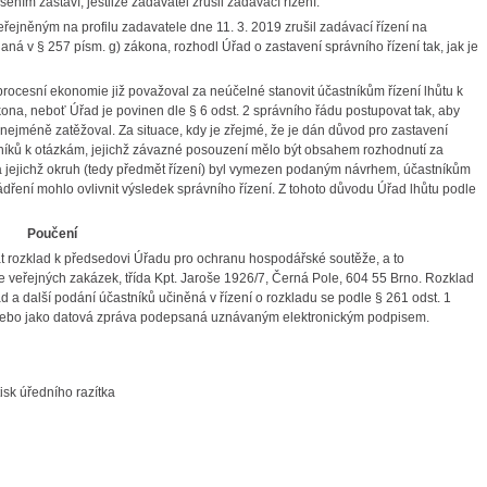
ním zastaví, jestliže zadavatel zrušil zadávací řízení.
eřejněným na profilu zadavatele dne 11. 3. 2019
zrušil zadávací řízení na
ná v § 257 písm. g) zákona, rozhodl Úřad o zastavení správního řízení tak, jak je
cesní ekonomie již považoval za neúčelné stanovit účastníkům řízení lhůtu k
ona, neboť Úřad je povinen dle § 6 odst. 2 správního řádu postupovat tak, aby
jméně zatěžoval. Za situace, kdy je zřejmé, že je dán důvod pro zastavení
stníků k otázkám, jejichž závazné posouzení mělo být obsahem rozhodnutí za
 a jejichž okruh (tedy předmět řízení) byl vymezen podaným návrhem, účastníkům
jádření mohlo ovlivnit výsledek správního řízení. Z tohoto důvodu Úřad lhůtu podle
Poučení
t rozklad k předsedovi Úřadu pro ochranu hospodářské soutěže, a to
 veřejných zakázek, třída Kpt. Jaroše 1926/7, Černá Pole, 604 55 Brno. Rozklad
d a další podání účastníků učiněná v řízení o rozkladu se podle § 261 odst. 1
y nebo jako datová zpráva podepsaná uznávaným elektronickým podpisem.
tisk úředního razítka