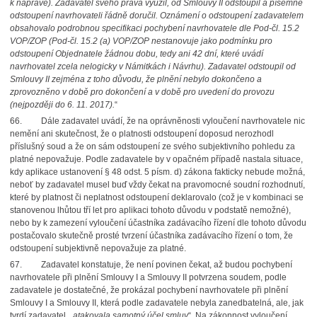
k nápravě). Zadavatel svého práva využil, od Smlouvy II odstoupil a písemné
odstoupení navrhovateli řádně doručil. Oznámení o odstoupení zadavatelem
obsahovalo podrobnou specifikaci pochybení navrhovatele dle Pod-čl. 15.2
VOP/ZOP (Pod-čl. 15.2 (a) VOP/ZOP nestanovuje jako podmínku pro
odstoupení Objednatele žádnou dobu, tedy ani 42 dní, které uvádí
navrhovatel zcela nelogicky v Námitkách i Návrhu). Zadavatel odstoupil od
Smlouvy II zejména z toho důvodu, že plnění nebylo dokončeno a
zprovozněno v době pro dokončení a v době pro uvedení do provozu
(nejpozději do 6. 11. 2017).
“
66.
Dále zadavatel uvádí, že na oprávněnosti vyloučení navrhovatele nic
nemění ani skutečnost, že o platnosti odstoupení doposud nerozhodl
příslušný soud a že on sám odstoupení ze svého subjektivního pohledu za
platné nepovažuje. Podle zadavatele by v opačném případě nastala situace,
kdy aplikace ustanovení § 48 odst. 5 písm. d) zákona fakticky nebude možná,
neboť by zadavatel musel buď vždy čekat na pravomocné soudní rozhodnutí,
které by platnost či neplatnost odstoupení deklarovalo (což je v kombinaci se
stanovenou lhůtou tří let pro aplikaci tohoto důvodu v podstatě nemožné),
nebo by k zamezení vyloučení účastníka zadávacího řízení dle tohoto důvodu
postačovalo skutečně prosté tvrzení účastníka zadávacího řízení o tom, že
odstoupení subjektivně nepovažuje za platné.
67.
Zadavatel konstatuje, že není povinen čekat, až budou pochybení
navrhovatele při plnění Smlouvy I a Smlouvy II potvrzena soudem, podle
zadavatele je dostatečné, že prokázal pochybení navrhovatele při plnění
Smlouvy I a Smlouvy II, která podle zadavatele nebyla zanedbatelná, ale, jak
tvrdí zadavatel, „
atakovala samotný účel smluv
“. Na zákonnost vyloučení