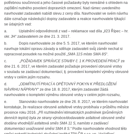
potřebnou součinnost a jeho časové požadavky byly nereálné s ohledem na
zajištění nutného povolení dopravních omezení. Nad rámec uvedeného
navrhovatel zadavateli nabídl slevu z ceny díla. Navrhovatel ve svém návrhu
dále označuje následující dopisy zadavatele a reakce navrhovatele týkající
se údajných vad:
a.
Uplatnění odpovědnosti z vad – reklamace vad díla „I/23 Řípec – hr.
okr. JH“ zadavatelem ze dne 21. 3. 2017.
b.
Dopis navrhovatele ze dne 5. 5. 2017, ve kterém navrhovatel
navrhuje lokální opravu závady a sděluje zadavateli svůj záměr nechat si
vypracovat posudek na možné použití „
SMA 11S místo SMA 8S
“.
c.
„
POŽADAVEK SPRÁVCE STAVBY č. 1 K PROVEDENÍ PRACÍ
“ ze
dne 21. 6. 2017, ve kterém zadavatel požaduje provedení obrusné vrstvy
v souladu se zadávací dokumentací, tj. provedení kompletní výměny obrusné
vrstvy v celém jejím rozsahu.
d.
„
ODMÍTNUTÍ PRACÍ A OPĚTOVNÝ POKYN K PŘEDLOŽENÍ
NÁVRHU NÁPRAVY
“ ze dne 18. 8. 2017, kterým zadavatel žádá
navrhovatele o kompletní výměnu obrusné vrstvy v celém jejím rozsahu,
e.
Stanovisko navrhovatele ze dne 26. 8. 2017, ve kterém navrhovatel
konstatuje, že realizace obrusné asfaltové vrstvy probíhala v průběhu měsíce
prosince roku 2016. „
Při rozhlednění klimatických podmínek (průměrných
denních teplot) byla ze strany výrobce/dodavatele asfaltové obrusné směsi
dodána vhodnější asfaltová směs SMA 11 S, namísto v zadávací
dokumentaci uvažované směsi SMA 8 S.“
Podle navrhovatele vhodnost této