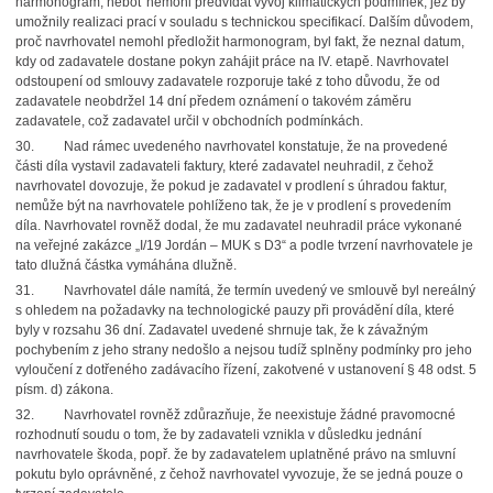
harmonogram, neboť nemohl předvídat vývoj klimatických podmínek, jež by
umožnily realizaci prací v souladu s technickou specifikací. Dalším důvodem,
proč navrhovatel nemohl předložit harmonogram, byl fakt, že neznal datum,
kdy od zadavatele dostane pokyn zahájit práce na IV. etapě. Navrhovatel
odstoupení od smlouvy zadavatele rozporuje také z toho důvodu, že od
zadavatele neobdržel 14 dní předem oznámení o takovém záměru
zadavatele, což zadavatel určil v obchodních podmínkách.
30.
Nad rámec uvedeného navrhovatel konstatuje, že na provedené
části díla vystavil zadavateli faktury, které zadavatel neuhradil, z čehož
navrhovatel dovozuje, že pokud je zadavatel v prodlení s úhradou faktur,
nemůže být na navrhovatele pohlíženo tak, že je v prodlení s provedením
díla. Navrhovatel rovněž dodal, že mu zadavatel neuhradil práce vykonané
na veřejné zakázce „I/19 Jordán – MUK s D3“ a podle tvrzení navrhovatele je
tato dlužná částka vymáhána dlužně.
31.
Navrhovatel dále namítá, že termín uvedený ve smlouvě byl nereálný
s ohledem na požadavky na technologické pauzy při provádění díla, které
byly v rozsahu 36 dní. Zadavatel uvedené shrnuje tak, že k závažným
pochybením z jeho strany nedošlo a nejsou tudíž splněny podmínky pro jeho
vyloučení z dotřeného zadávacího řízení, zakotvené v ustanovení § 48 odst. 5
písm. d) zákona.
32.
Navrhovatel rovněž zdůrazňuje, že neexistuje žádné pravomocné
rozhodnutí soudu o tom, že by zadavateli vznikla v důsledku jednání
navrhovatele škoda, popř. že by zadavatelem uplatněné právo na smluvní
pokutu bylo oprávněné, z čehož navrhovatel vyvozuje, že se jedná pouze o