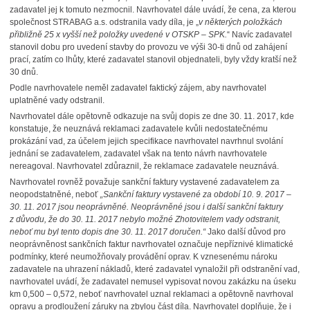
zadavatel jej k tomuto nezmocnil. Navrhovatel dále uvádí, že cena, za kterou
společnost STRABAG a.s. odstranila vady díla, je „
v některých položkách
přibližně 25 x vyšší než položky uvedené v OTSKP – SPK.
“ Navíc zadavatel
stanovil dobu pro uvedení stavby do provozu ve výši 30-ti dnů od zahájení
prací, zatím co lhůty, které zadavatel stanovil objednateli, byly vždy kratší než
30 dnů.
Podle navrhovatele neměl zadavatel faktický zájem, aby navrhovatel
uplatněné vady odstranil.
Navrhovatel dále opětovně odkazuje na svůj dopis ze dne 30. 11. 2017, kde
konstatuje, že neuznává reklamaci zadavatele kvůli nedostatečnému
prokázání vad, za účelem jejich specifikace navrhovatel navrhnul svolání
jednání se zadavatelem, zadavatel však na tento návrh navrhovatele
nereagoval. Navrhovatel zdůraznil, že reklamace zadavatele neuznává.
Navrhovatel rovněž považuje sankční faktury vystavené zadavatelem za
neopodstatněné, neboť
„Sankční faktury vystavené za období 10. 9. 2017 –
30. 11. 2017 jsou neoprávněné. Neoprávněné jsou i další sankční faktury
z důvodu, že do 30. 11. 2017 nebylo možné Zhotovitelem vady odstranit,
neboť mu byl tento dopis dne 30. 11. 2017 doručen.“
Jako další důvod pro
neoprávněnost sankčních faktur navrhovatel označuje nepříznivé klimatické
podmínky, které neumožňovaly provádění oprav. K vznesenému nároku
zadavatele na uhrazení nákladů, které zadavatel vynaložil při odstranění vad,
navrhovatel uvádí, že zadavatel nemusel vypisovat novou zakázku na úseku
km 0,500 – 0,572, neboť navrhovatel uznal reklamaci a opětovně navrhoval
opravu a prodloužení záruky na zbylou část díla. Navrhovatel doplňuje, že i