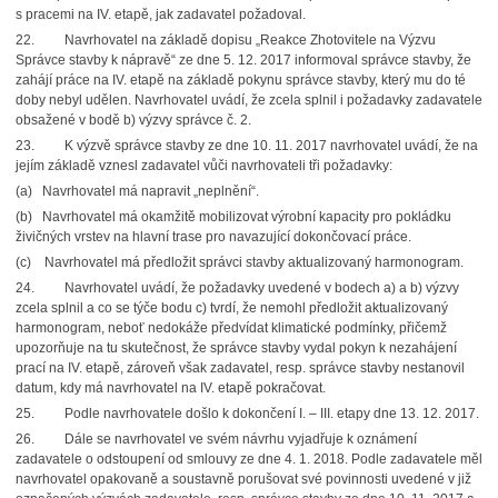
s pracemi na IV. etapě, jak zadavatel požadoval.
22.
Navrhovatel na základě dopisu „Reakce Zhotovitele na Výzvu
Správce stavby k nápravě“ ze dne 5. 12. 2017 informoval správce stavby, že
zahájí práce na IV. etapě na základě pokynu správce stavby, který mu do té
doby nebyl udělen. Navrhovatel uvádí, že zcela splnil i požadavky zadavatele
obsažené v bodě b) výzvy správce č. 2.
23.
K výzvě správce stavby ze dne 10. 11. 2017 navrhovatel uvádí, že na
jejím základě vznesl zadavatel vůči navrhovateli tři požadavky:
(a)
Navrhovatel má napravit „neplnění“.
(b)
Navrhovatel má okamžitě mobilizovat výrobní kapacity pro pokládku
živičných vrstev na hlavní trase pro navazující dokončovací práce.
(c)
Navrhovatel má předložit správci stavby aktualizovaný harmonogram.
24.
Navrhovatel uvádí, že požadavky uvedené v bodech a) a b) výzvy
zcela splnil a co se týče bodu c) tvrdí, že nemohl předložit aktualizovaný
harmonogram, neboť nedokáže předvídat klimatické podmínky, přičemž
upozorňuje na tu skutečnost, že správce stavby vydal pokyn k nezahájení
prací na IV. etapě, zároveň však zadavatel, resp. správce stavby nestanovil
datum, kdy má navrhovatel na IV. etapě pokračovat.
25.
Podle navrhovatele došlo k dokončení I. – III. etapy dne 13. 12. 2017.
26.
Dále se navrhovatel ve svém návrhu vyjadřuje k oznámení
zadavatele o odstoupení od smlouvy ze dne 4. 1. 2018. Podle zadavatele měl
navrhovatel opakovaně a soustavně porušovat své povinnosti uvedené v již