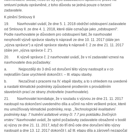
smluvní pokutu oprávněné, z toho důvodu se jedná pouze o tvrzení
zadavatele.
K plnění Smlouvy II
19.
Navrhovatel uvádí, že dne 5. 1. 2018 obdržel odstoupení zadavatele
od Smlouvy II. ze dne 4. 1. 2018, které dále označuje jako „odstoupení“.
Podle navrhovatele je důvodem pro odstoupení fakt, že navrhovatel
nevyhověl výzvě správce stavby k nápravě ze dne 10. 11. 2017 (dále jen
„výzva správce“) a výzvě správce stavby k nápravě č. 2 ze dne 21. 11. 2017
(dále jen „výzva správce č. 2“).
20.
K výzvě správce č. 2 navrhovatel uvádí, že v ní zadavatel vznesl na
navrhovatele dva požadavky:
a.
Nejpozději
do 3 dnů od doručení této výzvy nastoupit a v co
nejkratším čase urychleně dokončit I. – III. etapu stavby.
b.
Nezačínat s pracemi na IV. etapě stavby, a to s ohledem na uvedené
a nastalé klimatické podmínky způsobené prodlením s prováděním
stavebních prací ze strany zhotovitele (navrhovatele).
21.
Navrhovatel konstatuje, že v souladu s výzvou ze dne 21. 11. 2017
nastoupil na dokončení uvedeného díla a učinil na něm veškeré práce, které
mu umožňovaly klimatické podmínky, resp. „
Technologické kvalitativní
podmínky kap. 7 hutnění asfaltové vrstvy čl. 7.7 pro pokládku živičných
vrstev
.“ Navrhovatel uvádí, že splnil požadavky zadavatele obsažené v bodě
a) výzvy ze dne 21. 11. 2017, když do tří dnů ode dne doručení této výzvy
nastoupil a dne 13. 12. 2017 dokončil I. až III. etapu díla a zároveň nezapočal