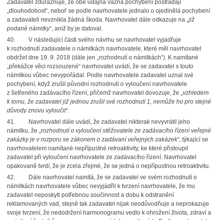
Zadavatel zdůrazňuje, že obě údajná vážná pochybení postrádají
„dlouhodobost“, neboť se podle navrhovatele jednalo o ojedinělá pochybení
a zadavateli nevznikla žádná škoda. Navrhovatel dále odkazuje na „
již
podané námitky
“, aniž by je datoval.
40.
V následující části svého návrhu se navrhovatel vyjadřuje
k rozhodnutí zadavatele o námitkách navrhovatele, které měl navrhovatel
obdržet dne 19. 9. 2018 (dále jen „rozhodnutí o námitkách“). K namítané
„překážce věci rozsouzené“ navrhovatel uvádí, že se zadavatel s touto
námitkou vůbec nevypořádal. Podle navrhovatele zadavatel uznal své
pochybení, když zrušil původní rozhodnutí o vyloučení navrhovatele
z šetřeného zadávacího řízení, přičemž navrhovatel dovozuje, že „
vzhledem
k tomu, že zadavatel již jednou zrušil své rozhodnutí 1, nemůže ho pro stejné
důvody znovu vyloučit“.
41.
Navrhovatel dále uvádí, že zadavatel nikterak nevyvrátil jeho
námitku, že „
rozhodnutí o vyloučení stěžovatele ze zadávacího řízení veřejné
zakázky je v rozporu se zákonem o zadávaní veřejných zakázek“,
týkající se
navrhovatelem namítané nepřípustné retroaktivity, ke které přistoupil
zadavatel při vyloučení navrhovatele ze zadávacího řízení. Navrhovatel
opakovaně tvrdí, že je zcela zřejmé, že se jedná o nepřípustnou retroaktivitu.
42.
Dále navrhovatel namítá, že se zadavatel ve svém rozhodnutí o
námitkách navrhovatele vůbec nevyjádřil k tvrzení navrhovatele, že mu
zadavatel neposkytl potřebnou součinnost a dobu k odstranění
reklamovaných vad, stejně tak zadavatel nijak neodůvodňuje a neprokazuje
svoje tvrzení, že nedodržení harmonogramu vedlo k ohrožení života, zdraví a