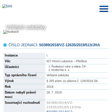
Veřejné zakázky
ČÍSLO JEDNACÍ:
S0389/2018/VZ-12635/2019/513/JHA
Instance
I.
Věc
I/27 Horní Lukavice – Přeštice
Účastníci
Ředitelství silnic a dálnic ČR
ROBSTAV k. s.
Typ správního řízení
Veřejná zakázka
Výrok
§ 265 písm. a) zákona č. 134/2016 Sb.
Rok
2018
Datum nabytí právní
26. 7. 2019
moci
Související rozhodnutí
S0389/2018/VZ-
12635/2019/513/JHa
R0095/2019/VZ-