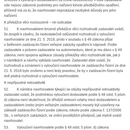
smlouvu s vybraným dodavatelem za zcela nedůvodnou. Podle zadavatele
zde nejsou zákonné podmínky pro nařízení tohoto předběžného opatření,
přičemž má za to, že navrhovatel neprokázal nezbytné důvody pro jeho
nařízení.
K překážce věci rozsouzené – rei iudicatae
51.
K navrhovatelem tvrzené překážce věci rozhodnuté zadavatel uvádí,
že dospěl k závěru, že nedostatečně odůvodnil rozhodnutí o vyloučení
navrhovatele ze dne 21. 5. 2018, proto v souladu s § 49 zákona přijal
v šetřeném zadávacím řízení veřejné zakázky opatření k nápravě. Podle
zadavatele s právem zadavatele na autoremeduru, které je mu dáno v § 49
zákona, není spojena aplikace zásady překážky věci rozhodnuté tak, jak ji
v námitkách a návrhu vykládá navrhovatel. Zadavatel dále uvádí, že
rozhodnutí a oznámení o vyloučení navrhovatele ze zadávacího řízení ze dne
21. 5. 2018 bylo zrušeno a není tedy pravdou, že by v zadávacím řízení byla
dvě platná rozhodnutí o vyloučení navrhovatele.
K nepřípustné retroaktivitě
52.
K námitce navrhovatele týkající se otázky nepřípustné retroaktivity
zadavatel uvádí, že podmínkou vyloučení dodavatele podle § 48 odst. 5 písm.
d) zákona není skutečnost, že dřívější smluvní vztahy mezi dodavatelem a
zadavatelem (nebo jiným veřejným zadavatelem) musely být uzavřeny na
základě zadávacího řízení podle zákona, nikoliv podle zákona č. 137/2006
Sb., o veřejných zakázkách, ve znění pozdějších předpisů, jak mylně uvádí
navrhovatel.
53.
Vyloučení navrhovatele podle § 48 odst. 5 písm. d) zákona