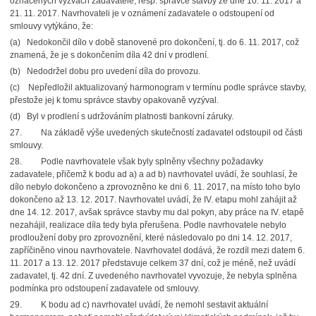
označených výzvách zadavatele, resp. správce stavby ze dne 10. 11. 2017 a
21. 11. 2017. Navrhovateli je v oznámení zadavatele o odstoupení od
smlouvy vytýkáno, že:
(a)
Nedokončil dílo v době stanovené pro dokončení, tj. do 6. 11. 2017, což
znamená, že je s dokončením díla 42 dní v prodlení.
(b)
Nedodržel dobu pro uvedení díla do provozu.
(c)
Nepředložil aktualizovaný harmonogram v termínu podle správce stavby,
přestože jej k tomu správce stavby opakovaně vyzýval.
(d)
Byl v prodlení s udržováním platnosti bankovní záruky.
27.
Na základě výše uvedených skutečností zadavatel odstoupil od části
smlouvy.
28.
Podle navrhovatele však byly splněny všechny požadavky
zadavatele, přičemž k bodu ad a) a ad b) navrhovatel uvádí,
že souhlasí, že
dílo nebylo dokončeno a zprovozněno ke dni 6. 11. 2017, na místo toho bylo
dokončeno až 13. 12. 2017. Navrhovatel uvádí, že IV. etapu mohl zahájit až
dne 14. 12. 2017, avšak správce stavby mu dal pokyn, aby práce na IV. etapě
nezahájil, realizace díla tedy byla přerušena. Podle navrhovatele nebylo
prodloužení doby pro zprovoznění, které následovalo po dni 14. 12. 2017,
zapříčiněno vinou navrhovatele. Navrhovatel dodává, že rozdíl mezi datem 6.
11. 2017 a 13. 12. 2017 představuje celkem 37 dní, což je méně, než uvádí
zadavatel, tj. 42 dní. Z uvedeného navrhovatel vyvozuje, že nebyla splněna
podmínka pro odstoupení zadavatele od smlouvy.
29.
K bodu ad c) navrhovatel uvádí, že nemohl sestavit aktuální