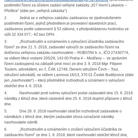
podlimitní řízení za účelem zadání veřejné zakázky „I/27 Horní Lukavice –
Přeštice“ (dále jen „veřejná zakázka“).
2.
Jedná se o veřejnou zakázku zadávanou ve zjednodušeném
podlimitním řízení, jejímž předmětem je provedení stavebních prací,
zadávanou podle ustanovení § 53 zákona, s předpokládanou hodnotou ve
výši 32 334 077,- Kč bez DPH.
3.
„Rozhodnutím a oznámením o vyloučení účastníka zadávacího
řízení“ ze dne 21. 5. 2018, zadavatel vyloučil ze zadávacího řízení na
dotčenou veřejnou zakázku navrhovatele – ROBSTAV k. s., IČO 27430774,
se sídlem Mezi vodami 205/29, 143 00 Praha 4 – Modřany –
ve správním
řízení zastoupená na základě plné moci ze dne 3. 9. 2018 Mgr. Filipem
Toulem, advokátem, ev. č. ČAK 12749, členem sdružení Čech – Toul,
sdružení advokátů, se sídlem Lannova 16/13, 370 01 České Budějovice (dále
jen „navrhovatel“) – který předmětné rozhodnutí a oznámení o vyloučení
obdržel dne 4. 6. 2018.
4.
Navrhovatel proti svému vyloučení podal zadavateli dne 15. 6. 2018
námitky z téhož dne, které následně dne 25. 6. 2018 doplnil přípisem z téhož
dne.
5.
Dne 26. 6. 2018 navrhovatel obdržel rozhodnutí zadavatele o
námitkách z téhož dne, kterým zadavatel shora označené námitky
navrhovatele odmítl.
6.
„Rozhodnutím a oznámením o zrušení vyloučení účastníka ze
zadávacího řízení“ ze dne 1. 8. 2018, které navrhovatel obdržel téhož dne,