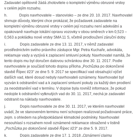
Zadavatel opětovně žádá zhotovitele o kompletní výměnu obrusné vrstvy
v celém jejím rozsahu.
h.
Dopis navrhovatele – stanovisko – ze dne 20. 10. 2017. Navrhovatel
shrnuje důvody, kterými chce prokázat, že požadavek zadavatele na
kompletní výměnu obrusné vrstvy v celém její rozsahu není adekvátní a
opakovaně navrhuje lokální opravu vozovky v obou směrech v km 0,523 –
0,563 a pokládku nové vrstvy SMA 11 S, včetně prodloužení záruční doby.
i.
Dopis zadavatele ze dne 13. 11. 2017, v němž zadavatel
prostřednictvím svého právního zástupce Mgr. Petra Kuchaře, advokáta,
reklamuje vady a vyzývá k zaplacení smluvní pokuty. Navrhovatel namítá, že
tento dopis mu byl doručen datovou schránkou dne 30. 11. 2017. Podle
navrhovatele je součástí tohoto dopisu příloha „Pochůzka po dokončené
stavbě Řípec I/23“ ze dne 5. 9. 2017 se specifikací vad obsahující výčet
dalších vad, které dosud nebyly navrhovateli oznámeny. Navrhovatel byl
vyzván k odstranění vad a k zaplacení smluvní pokuty za každý den prodlení
za neodstranění vad v termínu. V dopise byla rovněž informace, že pokud
nedojde k odstranění vytknutých vad do 30. 11. 2017, nechá je zadavatel
odstranit na náklady navrhovatele.
j.
Dopis navrhovatele ze dne 30. 11. 2017, ve kterém navrhovatel
uvádí, že ve stanoveném terminu není schopen realizovat požadované práce,
zejm. s ohledem na předpokládané klimatické podmínky. Navrhovatel
nesouhlasí s rozsahem nově oznámené reklamace obsažené v listině
„
Pochůzka po dokončené stavbě Řípec I/23
“ ze dne 5. 9. 2017.
k.
Dopis zadavatele ze dne 17. 1. 2018 „
Oznámení claimu