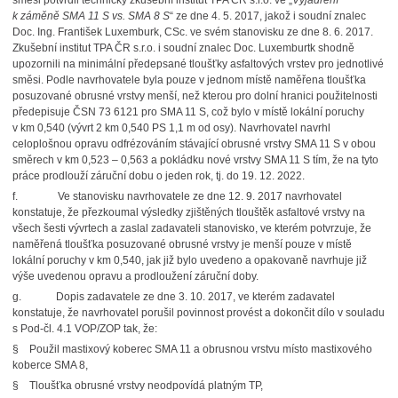
směsi potvrdil technický zkušební institut TPA ČR s.r.o. ve „
Vyjádření
k záměně SMA 11 S vs. SMA 8 S
“ ze dne 4. 5. 2017, jakož i soudní znalec
Doc. Ing. František Luxemburk, CSc. ve svém stanovisku ze dne 8. 6. 2017.
Zkušební institut TPA ČR s.r.o. i soudní znalec Doc. Luxemburtk shodně
upozornili na minimální předepsané tloušťky asfaltových vrstev pro jednotlivé
směsi. Podle navrhovatele byla pouze v jednom místě naměřena tloušťka
posuzované obrusné vrstvy menší, než kterou pro dolní hranici použitelnosti
předepisuje ČSN 73 6121 pro SMA 11 S, což bylo v místě lokální poruchy
v km 0,540 (vývrt 2 km 0,540 PS 1,1 m od osy). Navrhovatel navrhl
celoplošnou opravu odfrézováním stávající obrusné vrstvy SMA 11 S v obou
směrech v km 0,523 – 0,563 a pokládku nové vrstvy SMA 11 S tím, že na tyto
práce prodlouží záruční dobu o jeden rok, tj. do 19. 12. 2022.
f.
Ve stanovisku navrhovatele ze dne 12. 9. 2017 navrhovatel
konstatuje, že přezkoumal výsledky zjištěných tlouštěk asfaltové vrstvy na
všech šesti vývrtech a zaslal zadavateli stanovisko, ve kterém potvrzuje, že
naměřená tloušťka posuzované obrusné vrstvy je menší pouze v místě
lokální poruchy v km 0,540, jak již bylo uvedeno a opakovaně navrhuje již
výše uvedenou opravu a prodloužení záruční doby.
g.
Dopis zadavatele ze dne 3. 10. 2017, ve kterém zadavatel
konstatuje, že navrhovatel porušil povinnost provést a dokončit dílo v souladu
s Pod-čl. 4.1 VOP/ZOP tak, že:
§
Použil mastixový koberec SMA 11 a obrusnou vrstvu místo mastixového
koberce SMA 8,
§
Tloušťka obrusné vrstvy neodpovídá platným TP,