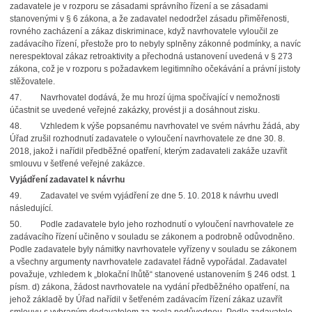
zadavatele je v rozporu se zásadami správního řízení a se zásadami
stanovenými v § 6 zákona, a že zadavatel nedodržel zásadu přiměřenosti,
rovného zacházení a zákaz diskriminace, když navrhovatele vyloučil ze
zadávacího řízení, přestože pro to nebyly splněny zákonné podmínky, a navíc
nerespektoval zákaz retroaktivity a přechodná ustanovení uvedená v § 273
zákona, což je v rozporu s požadavkem legitimního očekávání a právní jistoty
stěžovatele.
47.
Navrhovatel dodává, že mu hrozí újma spočívající v nemožnosti
účastnit se uvedené veřejné zakázky, provést ji a dosáhnout zisku.
48.
Vzhledem k výše popsanému navrhovatel ve svém návrhu žádá, aby
Úřad zrušil rozhodnutí zadavatele o vyloučení navrhovatele ze dne 30. 8.
2018, jakož i nařídil předběžné opatření, kterým zadavateli zakáže uzavřít
smlouvu v šetřené veřejné zakázce.
Vyjádření zadavatel k návrhu
49.
Zadavatel ve svém vyjádření ze dne 5. 10. 2018 k návrhu uvedl
následující.
50.
Podle zadavatele bylo jeho rozhodnutí o vyloučení navrhovatele ze
zadávacího řízení učiněno v souladu se zákonem a podrobně odůvodněno.
Podle zadavatele byly námitky navrhovatele vyřízeny v souladu se zákonem
a všechny argumenty navrhovatele zadavatel řádně vypořádal. Zadavatel
považuje, vzhledem k „blokační lhůtě“ stanovené ustanovením § 246 odst. 1
písm. d) zákona, žádost navrhovatele na vydání předběžného opatření, na
jehož základě by Úřad nařídil v šetřeném zadávacím řízení zákaz uzavřít