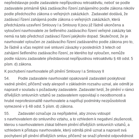
nepředstavuje podle zadavatele nepřípustnou retroaktivitu, neboť se podle
zadavatele primárně týká zadávacího řízení zahájeného podle zákona nikoliv
podle předchozího zákona o veřejných zakázkách.
Zadavatel dodává, že
zadávací řízení zahájená podle zákona o veřejných zakázkách, která
předcházela uzavření Smlouvy I a Smlouvy II jsou již řádně ukončena a
vyloučení navrhovatele ze šetřeného zadávacího řízení veřejné zakázky tak
nemá na tato předchozí zadávací řízení jakýkoliv dopad. Skutečnost, že je
navrhovatel vyloučen ze zadávacího řízení zadávaného podle zákona pro to,
že řádně a včas neplnil své smluvní závazky v posledních 3 letech od
zahájení šetřeného zadávacího řízení, ze kterého byl vyloučen, nemůže
podle názoru zadavatele představovat nepřípustnou retroaktivitu § 48 odst. 5
písm. d) zákona.
K pochybení navrhovatele při plnění Smlouvy I a Smlouvy II
54.
Podle zadavatele navrhovatel opakovaně zadavateli poskytoval
vadné plnění, přičemž vady alespoň v základním rozsahu uznal, ale odmítl je
napravit v souladu s požadavky zadavatele. Zadavatel tvrdí, že plnění v rámci
dřívějších smluvních vztahů se zadavatelem vypovídají o neodbornosti a
hrubé neprofesionalitě navrhovatele a naplňují podmínky nezpůsobilosti
vymezené v § 48 odst. 5 písm. d) zákona.
55.
Zadavatel označuje za nepřijatelné, aby znovu vstoupil
s navrhovatelem do smluvního vztahu, a to vzhledem k negativní zkušenosti,
kterou s navrhovatelem získal během plnění dřívějších smluvních vztahů, a
vzhledem k přístupu navrhovatele, který odmítá plně uznat a napravit svá
pochybení při plnění dřívějších smluv, přičemž se snaží přenést odpovědnost