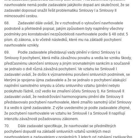
navrhovatele nemá podle zadavatele jakýkoliv dopad ani skutečnost, že se
zadavatel doposud snažil řešit problematiku Smlouvy I a Smlouvy II
mimosoudní cestou.
68.
Zadavatel dále uvádí, že v rozhodnutí o vyloučení navrhovatele
podrobně a přehledně popsal, jakým způsobem byly naplněny všechny
podmínky pro konstatování nezpůsobilosti navrhovatele podle § 48 odst. 5
písm. d) zákona, a to včetně následků, které mu na základě pochybení
navrhovatele vznikly.
69.
Podle zadavatele představují vady plnění v rámci Smlouvy I a
Smlouvy II pochybení, která měla závažnou povahu a vedla ke vzniku škody,
předčasnému ukončení smlouvy a jiným srovnatelným sankcím a současně
se jednalo o dvě různá závažná pochybení. Ve vztahu ke Smlouvě I
zadavatel uvádí, že došlo k významnému porušení smluvních podmínek, se
kterými je spojena újma zadavatele a že se jednalo o pochybení atakující
naplnění samotného smyslu a účelu smluvního vztahu (plnění nebylo
poskytnuto řádně, což vedlo ke zmaření účelu Smlouvy I). Ke Smlouvě II
zadavatel uvádí, že nedodržování harmonogramu plnění dle Smlouvy II
představovalo pochybení navrhovatele, které zmařilo samotný účel Smlouvy
II a vedlo k újmě zadavatele. Z výše uvedeného je podle zadavatele zřejmé,
že pochybení navrhovatele ve vztahu ke Smlouvě I a Smlouvě II naplňují
intenzitu závažnosti požadovanou zákonem.
70.
Dále zadavatel specifikuje, že navrhovatel se předmětných
pochybení dopustil na základě smluvních vztahů vzniklých mezi
navrhovatelem a zadavatelem v posledních 3 letech od zahájení zadávacího