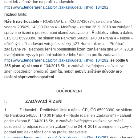
nabídek z téhož dne na profilu zadavatele
https://www.tenderarena.cz/profil/zakazka/detail.jsf?id=184292
,
rozhodl
takto:
Návrh navrhovatele
– ROBSTAV k. s., IČO 27430774, se sídlem Mezi
vodami 205/29, 143 00 Praha 4 – Modřany – ze dne 26. 9. 2018 na zahájení
správního řízení o přezkoumání úkonů zadavatele – Ředitelství silnic a dálnic
ČR, IČO 65993390, se sídlem Na Pankráci 546/56, 140 00 Praha 4 – Nusle –
učiněných při zadávání veřejné zakázky „I/27 Horní Lukavice – Přeštice“
zadávané ve zjednodušeném podlimitním řízení zahájeném dne 24. 4. 2018
uveřejněním výzvy k podání nabídek z téhož dne na profilu zadavatele
https://www.tenderarena.cz/profil/zakazka/detail.jsf?id=184292
, se
podle §
265 písm. a) zákona
č. 134/2016 Sb., o zadávání veřejných zakázek, ve
znění pozdějších předpisů,
zamítá
, neboť
nebyly zjištěny důvody pro
uložení nápravného opatření
.
ODŮVODNĚNÍ
I. ZADÁVACÍ ŘÍZENÍ
1.
Zadavatel – Ředitelství silnic a dálnic ČR, IČO 65993390, se sídlem
Na Pankráci 546/56, 140 00 Praha 4 – Nusle (dále jen „zadavatel“) – zahájil
podle zákona č. 134/2016 Sb., o zadávání veřejných zakázek, ve znění
pozdějších předpisů (dále jen „zákon“), dne 24. 4. 2018 uveřejněním výzvy k
podání nabídek z téhož dne na profilu zadavatele
https://www.tenderarena.cz/profil/zakazka/detail.jsf?id=184292
zjednodušené