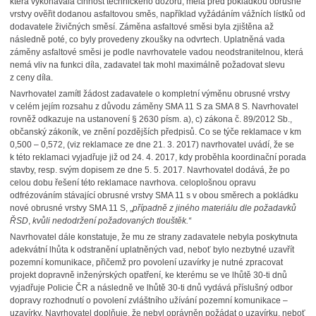
která vykonávala činnost technického dozoru, měla před pokládkou obrusné
vrstvy ověřit dodanou asfaltovou směs, například vyžádáním vážních lístků od
dodavatele živičných směsí. Záměna asfaltové směsi byla zjištěna až
následně poté, co byly provedeny zkoušky na odvrtech. Uplatněná vada
záměny asfaltové směsi je podle navrhovatele vadou neodstranitelnou, která
nemá vliv na funkci díla, zadavatel tak mohl maximálně požadovat slevu
z ceny díla.
Navrhovatel zamítl žádost zadavatele o kompletní výměnu obrusné vrstvy
v celém jejím rozsahu z důvodu záměny SMA 11 S za SMA 8 S. Navrhovatel
rovněž odkazuje na ustanovení § 2630 písm. a), c) zákona č. 89/2012 Sb.,
občanský zákoník, ve znění pozdějších předpisů. Co se týče reklamace v km
0,500 – 0,572, (viz reklamace ze dne 21. 3. 2017) navrhovatel uvádí, že se
k této reklamaci vyjadřuje již od 24. 4. 2017, kdy proběhla koordinační porada
stavby, resp. svým dopisem ze dne 5. 5. 2017. Navrhovatel dodává, že po
celou dobu řešení této reklamace navrhova. celoplošnou opravu
odfrézováním stávající obrusné vrstvy SMA 11 s v obou směrech a pokládku
nové obrusné vrstvy SMA 11 S, „
případně z jiného materiálu dle požadavků
ŘSD
,
kvůli nedodržení požadovaných tlouštěk.“
Navrhovatel dále konstatuje, že mu ze strany zadavatele nebyla poskytnuta
adekvátní lhůta k odstranění uplatněných vad, neboť bylo nezbytné uzavřít
pozemní komunikace, přičemž pro povolení uzavírky je nutné zpracovat
projekt dopravně inženýrských opatření, ke kterému se ve lhůtě 30-ti dnů
vyjadřuje Policie ČR a následně ve lhůtě 30-ti dnů vydává příslušný odbor
dopravy rozhodnutí o povolení zvláštního užívání pozemní komunikace –
uzavírky. Navrhovatel doplňuje, že nebyl oprávněn požádat o uzavírku, neboť