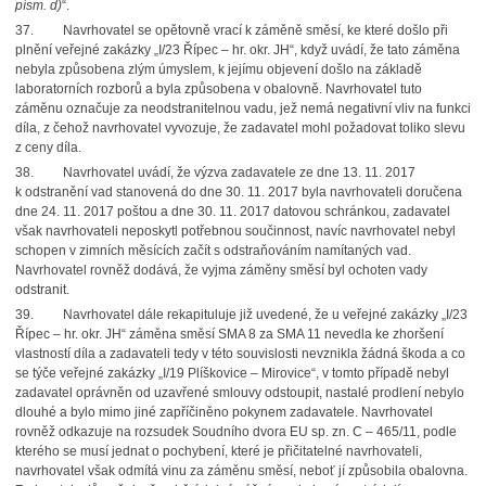
písm. d)
“.
37.
Navrhovatel se opětovně vrací k záměně směsí, ke které došlo při
plnění veřejné zakázky „I/23 Řípec – hr. okr. JH“, když uvádí, že tato záměna
nebyla způsobena zlým úmyslem, k jejímu objevení došlo na základě
laboratorních rozborů a byla způsobena v obalovně. Navrhovatel tuto
záměnu označuje za neodstranitelnou vadu, jež nemá negativní vliv na funkci
díla, z čehož navrhovatel vyvozuje, že zadavatel mohl požadovat toliko slevu
z ceny díla.
38.
Navrhovatel uvádí, že výzva zadavatele ze dne 13. 11. 2017
k odstranění vad stanovená do dne 30. 11. 2017 byla navrhovateli doručena
dne 24. 11. 2017 poštou a dne 30. 11. 2017 datovou schránkou, zadavatel
však navrhovateli neposkytl potřebnou součinnost, navíc navrhovatel nebyl
schopen v zimních měsících začít s odstraňováním namítaných vad.
Navrhovatel rovněž dodává, že vyjma záměny směsí byl ochoten vady
odstranit.
39.
Navrhovatel dále rekapituluje již uvedené, že u veřejné zakázky „I/23
Řípec – hr. okr. JH“ záměna směsí SMA 8 za SMA 11 nevedla ke zhoršení
vlastností díla a zadavateli tedy v této souvislosti nevznikla žádná škoda a co
se týče veřejné zakázky „I/19 Plíškovice – Mirovice“, v tomto případě nebyl
zadavatel oprávněn od uzavřené smlouvy odstoupit, nastalé prodlení nebylo
dlouhé a bylo mimo jiné zapříčiněno pokynem zadavatele. Navrhovatel
rovněž odkazuje na rozsudek Soudního dvora EU sp. zn. C – 465/11, podle
kterého se musí jednat o pochybení, které je přičitatelné navrhovateli,
navrhovatel však odmítá vinu za záměnu směsí, neboť jí způsobila obalovna.