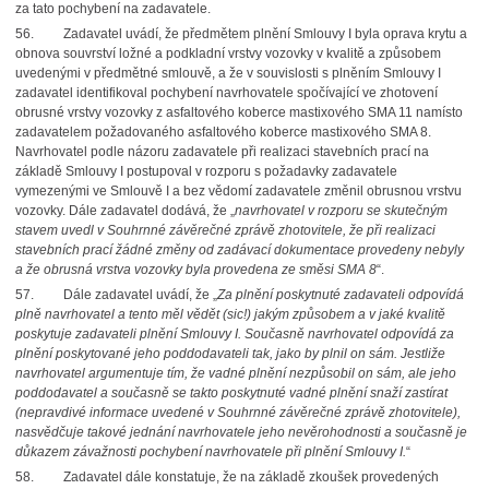
za tato pochybení na zadavatele.
56.
Zadavatel uvádí, že předmětem plnění Smlouvy I byla oprava krytu a
obnova souvrství ložné a podkladní vrstvy vozovky v kvalitě a způsobem
uvedenými v předmětné smlouvě, a že v souvislosti s plněním Smlouvy I
zadavatel identifikoval pochybení navrhovatele spočívající ve zhotovení
obrusné vrstvy vozovky z asfaltového koberce mastixového SMA 11 namísto
zadavatelem požadovaného asfaltového koberce mastixového SMA 8.
Navrhovatel podle názoru zadavatele při realizaci stavebních prací na
základě Smlouvy I postupoval v rozporu s požadavky zadavatele
vymezenými ve Smlouvě I a bez vědomí zadavatele změnil obrusnou vrstvu
vozovky. Dále zadavatel dodává, že „
navrhovatel v rozporu se skutečným
stavem uvedl v Souhrnné závěrečné zprávě zhotovitele, že při realizaci
stavebních prací žádné změny od zadávací dokumentace provedeny nebyly
a že obrusná vrstva vozovky byla provedena ze směsi SMA 8
“.
57.
Dále zadavatel uvádí, že „
Za plnění poskytnuté zadavateli odpovídá
plně navrhovatel a tento měl vědět (sic!) jakým způsobem a v jaké kvalitě
poskytuje zadavateli plnění Smlouvy I. Současně navrhovatel odpovídá za
plnění poskytované jeho poddodavateli tak, jako by plnil on sám. Jestliže
navrhovatel argumentuje tím, že vadné plnění nezpůsobil on sám, ale jeho
poddodavatel a současně se takto poskytnuté vadné plnění snaží zastírat
(nepravdivé informace uvedené v Souhrnné závěrečné zprávě zhotovitele),
nasvědčuje takové jednání navrhovatele jeho nevěrohodnosti a současně je
důkazem závažnosti pochybení navrhovatele při plnění Smlouvy I.
“
58.
Zadavatel dále konstatuje, že na základě zkoušek provedených