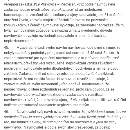
veřejnou zakázku „I/19 Plíškovice – Mirovice“, když podle navrhovatele
zadavatel pouze uvádí „
obecné proklamace
“ stran nedodržení
harmonogramu, zmaření účelu smlouvy a újmy zadavatele, jakož i možného
ohrožení života, zdraví a majetku účastníků provozu na pozemních
komunikacích, z čehož navrhovatel vyvozuje, že zadavatel neprokázal, že mu
byla navrhovatelem způsobena závažná újma. Z uvedeného důvodu
navrhovatel považuje rozhodnutí zadavatele o jeho námitkách za
nepřezkoumatelné.
45.
V závěrečné části svého návrhu navrhovatel opětovně shrnuje, že
nebyly naplněny podmínky předjímané ustanovením § 48 odst. 5 písm. d)
zákona stanovené pro vyloučení navrhovatele, a to z důvodu nepřípustné
retroaktivity, překážky věci rozsouzené, neprokázání vzniku závažných
pochybení navrhovatele nebo dlouhodobých pochybení u nejméně dvou
zakázek. Zadavatel měl od smlouvy odstoupit neoprávněně a nikterak
neprokázal, že mu vznikla škoda. Navrhovatel rovněž konstatuje, že
zadavatel měl ve svém rozhodnutí (Úřad dodává, navrhovatel blíže
nespecifikoval, o které rozhodnutí se jednalo, proto sám dovodil, že se
navrhovatel dále vyjadřuje k rozhodnutí zadavatele o námitkách
navrhovatele) uvést, že mu vznikla újma, jíž však nijak nespecifikoval, což činí
dotčené konstatování zadavatele nepřezkoumatelným.
46.
Navrhovatel svůj návrh uzavírá tvrzením, že „
vzhledem k tomu, že i ve
správním řízení je nutno vycházet ze zásad trestního řízení (např. in dubio pro
reo, presumpce neviny), je nutno pohlížet na navrhovatele jako ne (sic!)
nevinného.“
Navrhovatel je podle svých slov přesvědčen, že postup