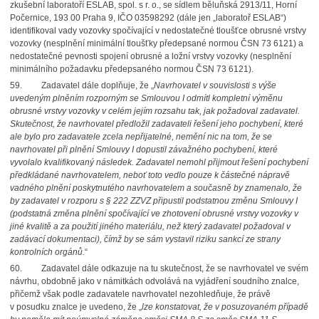
zkušební laboratoří ESLAB, spol. s r. o., se sídlem běluňská 2913/11, Horní
Počernice, 193 00 Praha 9, IČO 03598292 (dále jen „laboratoř ESLAB“)
identifikoval vady vozovky spočívající v nedostatečné tloušťce obrusné vrstvy
vozovky (nesplnění minimální tloušťky předepsané normou ČSN 73 6121) a
nedostatečné pevnosti spojení obrusné a ložní vrstvy vozovky (nesplnění
minimálního požadavku předepsaného normou ČSN 73 6121).
59.
Zadavatel dále doplňuje, že „
Navrhovatel v souvislosti s výše
uvedeným plněním rozporným se Smlouvou I odmítl kompletní výměnu
obrusné vrstvy vozovky v celém jejím rozsahu tak, jak požadoval zadavatel.
Skutečnost, že navrhovatel předložil zadavateli řešení jeho pochybení, které
ale bylo pro zadavatele zcela nepřijatelné, nemění nic na tom, že se
navrhovatel při plnění Smlouvy I dopustil závažného pochybení, které
vyvolalo kvalifikovaný následek. Zadavatel nemohl přijmout řešení pochybení
předkládané navrhovatelem, neboť toto vedlo pouze k částečné nápravě
vadného plnění poskytnutého navrhovatelem a současně by znamenalo, že
by zadavatel v rozporu s § 222 ZZVZ připustil podstatnou změnu Smlouvy I
(podstatná změna plnění spočívající ve zhotovení obrusné vrstvy vozovky v
jiné kvalitě a za použití jiného materiálu, než který zadavatel požadoval v
zadávací dokumentaci), čímž by se sám vystavil riziku sankcí ze strany
kontrolních orgánů.
“
60.
Zadavatel dále odkazuje na tu skutečnost, že se navrhovatel ve svém
návrhu, obdobně jako v námitkách odvolává na vyjádření soudního znalce,
přičemž však podle zadavatele navrhovatel nezohledňuje, že právě
v posudku znalce je uvedeno, že „
lze konstatovat, že v posuzovaném případě