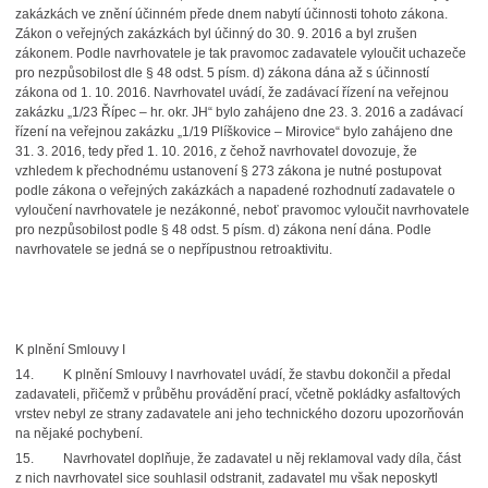
zakázkách ve znění účinném přede dnem nabytí účinnosti tohoto zákona.
Zákon o veřejných zakázkách byl účinný do 30. 9. 2016 a byl zrušen
zákonem. Podle navrhovatele je tak pravomoc zadavatele vyloučit uchazeče
pro nezpůsobilost dle § 48 odst. 5 písm. d) zákona dána až s účinností
zákona od 1. 10. 2016. Navrhovatel uvádí, že zadávací řízení na veřejnou
zakázku „1/23 Řípec – hr. okr. JH“ bylo zahájeno dne 23. 3. 2016 a zadávací
řízení na veřejnou zakázku „1/19 Plíškovice – Mirovice“ bylo zahájeno dne
31. 3. 2016, tedy před 1. 10. 2016, z čehož navrhovatel dovozuje, že
vzhledem k přechodnému ustanovení § 273 zákona je nutné postupovat
podle zákona o veřejných zakázkách a napadené rozhodnutí zadavatele o
vyloučení navrhovatele je nezákonné, neboť pravomoc vyloučit navrhovatele
pro nezpůsobilost podle § 48 odst. 5 písm. d) zákona není dána. Podle
navrhovatele se jedná se o nepřípustnou retroaktivitu.
K plnění Smlouvy I
14.
K plnění Smlouvy I navrhovatel uvádí, že stavbu dokončil a předal
zadavateli, přičemž v průběhu provádění prací, včetně pokládky asfaltových
vrstev nebyl ze strany zadavatele ani jeho technického dozoru upozorňován
na nějaké pochybení.
15.
Navrhovatel doplňuje, že zadavatel u něj reklamoval vady díla, část
z nich navrhovatel sice souhlasil odstranit, zadavatel mu však neposkytl