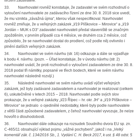
tvrzení zadavatele.
33.
Navrhovatel rovněž konstatuje, že zadavatel ve svém rozhodnutí o
vyloučení navrhovatele ze zadávacího řízení ze dne 30. 8. 2018 sice uvedl,
že mu vznikla „závažná újma“, kterou však nespecifikoval. Navrhovatel
rovněž zmiňuje, že u veřejných zakázek „I/19 Plíškovice – Mirovice“ a „I/19
Jordán – MUK s D3“ zadavatel navrhovateli předal staveniště se značným
zpožděním, v prvním případě cca 4 měsíce, ve druhém cca 2 měsíce, což
způsobilo, že se navrhovatel dostal do prodlení, což podle něj ovlivnilo i
plnění dalších veřejných zakázek.
34.
Navrhovatel ve svém návrhu (str. 16) odkazuje a dále se vyjadřuje
k bodu 4. návrhu. (pozn. – Úřad konstatuje, že v úvodu návrhu (str. 2)
navrhovatel uvádí, že proti rozhodnutí o vyloučení zadavatelem ze dne 30. 8.
2018 podal tři námitky, popsané ve třech bodech, které ve svém návrhu
navrhovatel následně rozvíjí.)
35.
Následně navrhovatel ve svém návrhu uvádí výčet veřejných
zakázek, jež byly zadávané zadavatelem a navrhovatel je realizoval (celkem
6), uskutečněné v letech 2015 – 2018. Navrhovatel podle svých slov
prokazuje, že u veřejné zakázky „I/23 Řípec – hr. okr. JH“ a „I/19 Plíškovice –
Mirovice“ se jednalo
o ojedinělé nedostatky, které byly podle navrhovatele
z větší části způsobené zadavatelem, z čehož navrhovatel vyvozuje, že nelze
hovořit o dlouhodobosti.
36.
Navrhovatel dále odkazuje na rozsudek Soudního dvora EU sp. zn.
C-465/11 obsahující výklad pojmu „vážné pochybení“, jakož i na „
Velký
komentář zák. č. 134/2016 Sb., 1. Vydání C. H. Beck 2017, k ust. § 48 odst. 5