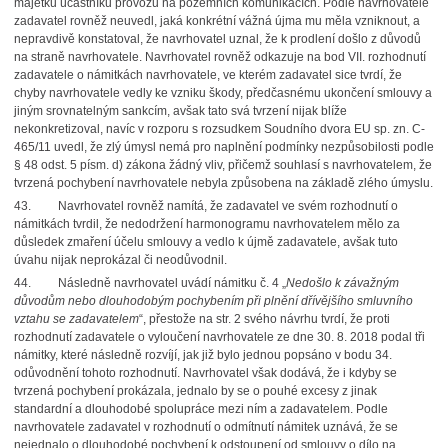
majetku účastníků provozu na pozemních komunikacích. Podle navrhovatele
zadavatel rovněž neuvedl, jaká konkrétní vážná újma mu měla vzniknout, a
nepravdivě konstatoval, že navrhovatel uznal, že k prodlení došlo z důvodů
na straně navrhovatele. Navrhovatel rovněž odkazuje na bod VII. rozhodnutí
zadavatele o námitkách navrhovatele, ve kterém zadavatel sice tvrdí, že
chyby navrhovatele vedly ke vzniku škody, předčasnému ukončení smlouvy a
jiným srovnatelným sankcím, avšak tato svá tvrzení nijak blíže
nekonkretizoval, navíc v rozporu s rozsudkem Soudního dvora EU sp. zn. C-
465/11 uvedl, že zlý úmysl nemá pro naplnění podmínky nezpůsobilosti podle
§ 48 odst. 5 písm. d) zákona žádný vliv, přičemž souhlasí s navrhovatelem, že
tvrzená pochybení navrhovatele nebyla způsobena na základě zlého úmyslu.
43.
Navrhovatel rovněž namítá, že zadavatel ve svém rozhodnutí o
námitkách tvrdil, že nedodržení harmonogramu navrhovatelem mělo za
důsledek zmaření účelu smlouvy a vedlo k újmě zadavatele, avšak tuto
úvahu nijak neprokázal či neodůvodnil.
44.
Následně navrhovatel uvádí námitku č. 4 „
Nedošlo k závažným
důvodům nebo dlouhodobým pochybením při plnění dřívějšího smluvního
vztahu se zadavatelem
“, přestože na str. 2 svého návrhu tvrdí, že proti
rozhodnutí zadavatele o vyloučení navrhovatele ze dne 30. 8. 2018 podal tři
námitky, které následně rozvíjí, jak již bylo jednou popsáno v bodu 34.
odůvodnění tohoto rozhodnutí. Navrhovatel však dodává, že i kdyby se
tvrzená pochybení prokázala, jednalo by se o pouhé excesy z jinak
standardní a dlouhodobé spolupráce mezi ním a zadavatelem. Podle
navrhovatele zadavatel v rozhodnutí o odmítnutí námitek uznává, že se
nejednalo o dlouhodobé pochybení k odstoupení od smlouvy o dílo na