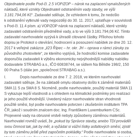
Objednatele podle Pod-čl. 2.5 VOP/ZOP – nárok na zaplacení vynaložených
nákladů, které vznikly Objednateli odstraněním vady stavby, ve výši
3.181.794,06 Kč
“. Zadavatel sděluje, že vzhledem k tomu, že nedošlo
k odstranění vytknuté vady nejpozději do 30. 11. 2017, uplatňuje v souvislosti
s Pod-čl. 11.4 písm. a) VOP/ZOP nárok na zaplacení nákladů, které vznikly
zadavateli odstraněním předmětné vady, a to ve výši 3.181.794,06 Kč. Tímto
zadavatel navrhovatele vyzývá k úhradě citované částky. Přílohou tohoto
dopisu je Protokol o otevírání, hodnocení a posouzení nabídek ze dne 20. 12.
2017 k veřejné zakázce „
I/23 Řípec – hr. okr. JH – oprava v rámci záruky za
původního zhotovitele
“, ze kterého vyplývá, že hodnotící komise zadavatele
doporučila zadavateli k výběru ekonomicky nejvýhodnější nabídky nabídku
dodavatele STRABAG a.s., IČO 60838744, se sídlem Na Bělidle 198/2, 150
00 Praha 5 (dále jen „společnost STRABAG a.s.).
l.
Dopis navrhovatele ze dne 7. 2. 2018, ve kterém navrhovatel
zadavateli sděluje, že na základě omylu obalovny došlo k záměně materiálů
SMA 11 S za SMA 8 S. Nicméně, podle navrhovatele, použitý materiál SMA 11
S vykazuje lepší vlastnosti a s ohledem na klimatické podmínky pro realizaci
je jeho použití vhodnější. Uvedený názor navrhovatele stran vhodnosti
použité směsi, byl podle navrhovatele potvrzen i zkušebním institutem TPA
ČR, jakož i soudním znalcem doc. Ing. Františkem Luxemburkem CSc.
Projevené vady na obrusné vrstvě nebyly způsobeny záměnou materiálů.
Navrhovatel rovněž uvádí, že „
pokud by Správce stavby, anebo TDI prováděl
svou činnost tak, jak by měl, a vyžádal si vážní lístky asfaltových směsí, zjistil
by tuto záměnu ještě před započetím pokládky.“
Podle navrhovatele si osoba,