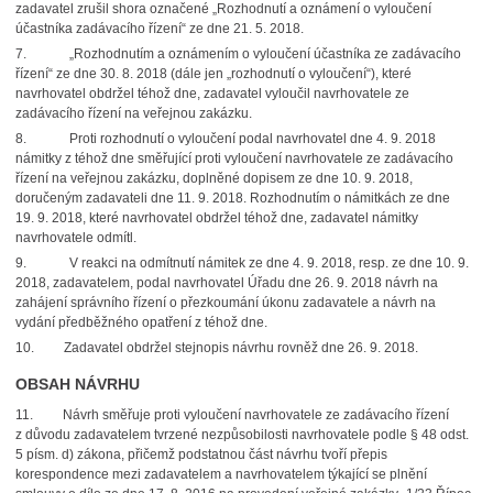
zadavatel zrušil shora označené „Rozhodnutí a oznámení o vyloučení
účastníka zadávacího řízení“ ze dne 21. 5. 2018.
7.
„Rozhodnutím a oznámením o vyloučení účastníka ze zadávacího
řízení“ ze dne 30. 8. 2018 (dále jen „rozhodnutí o vyloučení“), které
navrhovatel obdržel téhož dne, zadavatel vyloučil navrhovatele ze
zadávacího řízení na veřejnou zakázku.
8.
Proti rozhodnutí o vyloučení podal navrhovatel dne 4. 9. 2018
námitky z téhož dne směřující proti vyloučení navrhovatele ze zadávacího
řízení na veřejnou zakázku, doplněné dopisem ze dne 10. 9. 2018,
doručeným zadavateli dne 11. 9. 2018. Rozhodnutím o námitkách ze dne
19. 9. 2018, které navrhovatel obdržel téhož dne, zadavatel námitky
navrhovatele odmítl.
9.
V reakci na odmítnutí námitek ze dne 4. 9. 2018, resp. ze dne 10. 9.
2018, zadavatelem, podal navrhovatel Úřadu dne 26. 9. 2018 návrh na
zahájení správního řízení o přezkoumání úkonu zadavatele a návrh na
vydání předběžného opatření z téhož dne.
10.
Zadavatel obdržel stejnopis návrhu rovněž dne 26. 9. 2018.
OBSAH NÁVRHU
11.
Návrh směřuje proti vyloučení navrhovatele ze zadávacího řízení
z důvodu zadavatelem tvrzené nezpůsobilosti navrhovatele podle § 48 odst.
5 písm. d) zákona, přičemž podstatnou část návrhu tvoří přepis
korespondence mezi zadavatelem a navrhovatelem týkající se plnění