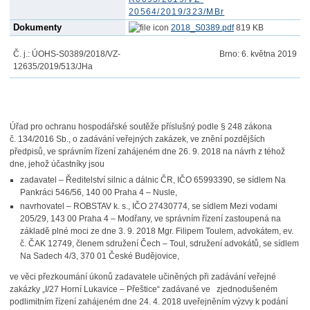
20564/2019/323/MBr
Dokumenty
2018_S0389.pdf
819 KB
Č. j.:
ÚOHS-S0389/2018/VZ-
Brno:
6. května 2019
12635/2019
/513/JHa
Úřad pro ochranu hospodářské soutěže příslušný podle § 248 zákona
č. 134/2016 Sb., o zadávání veřejných zakázek, ve znění pozdějších
předpisů, ve správním řízení zahájeném dne 26. 9. 2018 na návrh z téhož
dne, jehož účastníky jsou
zadavatel – Ředitelství silnic a dálnic ČR, IČO 65993390, se sídlem Na
Pankráci 546/56, 140 00 Praha 4 – Nusle,
navrhovatel – ROBSTAV k. s., IČO 27430774, se sídlem Mezi vodami
205/29, 143 00 Praha 4 – Modřany, ve správním řízení zastoupená na
základě plné moci ze dne 3. 9. 2018 Mgr. Filipem Toulem, advokátem, ev.
č. ČAK 12749, členem sdružení Čech – Toul, sdružení advokátů, se sídlem
Na Sadech 4/3, 370 01 České Budějovice,
ve věci přezkoumání úkonů zadavatele učiněných při zadávání veřejné
zakázky „I/27 Horní Lukavice – Přeštice“ zadávané ve zjednodušeném
podlimitním řízení zahájeném dne 24. 4. 2018 uveřejněním výzvy k podání