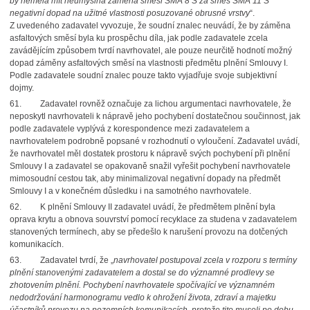
by neměla mít neúmyslná záměna směsi SMA 8 S za směs SMA 11 S
negativní dopad na užitné vlastnosti posuzované obrusné vrstvy
“.
Z uvedeného zadavatel vyvozuje, že soudní znalec neuvádí, že by záměna
asfaltových směsí byla ku prospěchu díla, jak podle zadavatele zcela
zavádějícím způsobem tvrdí navrhovatel, ale pouze neurčitě hodnotí možný
dopad záměny asfaltových směsí na vlastnosti předmětu plnění Smlouvy I.
Podle zadavatele soudní znalec pouze takto vyjadřuje svoje subjektivní
dojmy.
61.
Zadavatel rovněž označuje za lichou argumentaci navrhovatele, že
neposkytl navrhovateli k nápravě jeho pochybení dostatečnou součinnost, jak
podle zadavatele vyplývá z korespondence mezi zadavatelem a
navrhovatelem podrobně popsané v rozhodnutí o vyloučení. Zadavatel uvádí,
že navrhovatel měl dostatek prostoru k nápravě svých pochybení při plnění
Smlouvy I a zadavatel se opakovaně snažil vyřešit pochybení navrhovatele
mimosoudní cestou tak, aby minimalizoval negativní dopady na předmět
Smlouvy I a v konečném důsledku i na samotného navrhovatele.
62.
K plnění Smlouvy II zadavatel uvádí, že předmětem plnění byla
oprava krytu a obnova souvrství pomocí recyklace za studena v zadavatelem
stanovených termínech, aby se předešlo k narušení provozu na dotčených
komunikacích.
63.
Zadavatel tvrdí, že „
navrhovatel postupoval zcela v rozporu s termíny
plnění stanovenými zadavatelem a dostal se do významné prodlevy se
zhotovením plnění. Pochybení navrhovatele spočívající ve významném
nedodržování harmonogramu vedlo k ohrožení života, zdraví a majetku