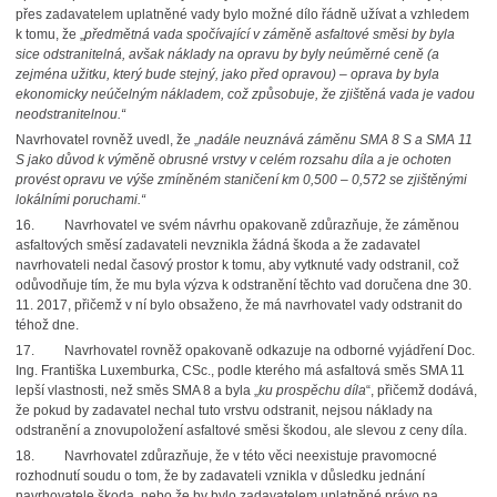
přes zadavatelem uplatněné vady bylo možné dílo řádně užívat a vzhledem
k tomu, že „
předmětná vada spočívající v záměně asfaltové směsi by byla
sice odstranitelná, avšak náklady na opravu by byly neúměrné ceně (a
zejména užitku, který bude stejný, jako před opravou) – oprava by byla
ekonomicky neúčelným nákladem, což způsobuje, že zjištěná vada je vadou
neodstranitelnou.“
Navrhovatel rovněž uvedl, že „
nadále neuznává záměnu SMA 8 S a SMA 11
S jako důvod k výměně obrusné vrstvy v celém rozsahu díla a je ochoten
provést opravu ve výše zmíněném staničení km 0,500 – 0,572 se zjištěnými
lokálními poruchami.“
16.
Navrhovatel ve svém návrhu opakovaně zdůrazňuje, že záměnou
asfaltových směsí zadavateli nevznikla žádná škoda a že zadavatel
navrhovateli nedal časový prostor k tomu, aby vytknuté vady odstranil, což
odůvodňuje tím, že mu byla výzva k odstranění těchto vad doručena dne 30.
11. 2017, přičemž v ní bylo obsaženo, že má navrhovatel vady odstranit do
téhož dne.
17.
Navrhovatel rovněž opakovaně odkazuje na odborné vyjádření Doc.
Ing. Františka Luxemburka, CSc., podle kterého má asfaltová směs SMA 11
lepší vlastnosti, než směs SMA 8 a byla „
ku prospěchu díla
“, přičemž dodává,
že pokud by zadavatel nechal tuto vrstvu odstranit, nejsou náklady na
odstranění a znovupoložení asfaltové směsi škodou, ale slevou z ceny díla.
18.
Navrhovatel zdůrazňuje, že v této věci neexistuje pravomocné
rozhodnutí soudu o tom, že by zadavateli vznikla v důsledku jednání
navrhovatele škoda, nebo že by bylo zadavatelem uplatněné právo na