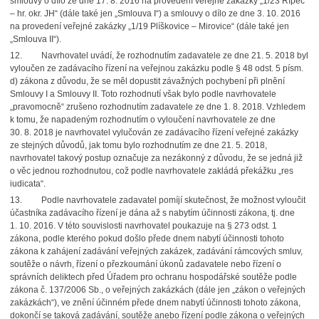
smlouvy o dílo ze dne 17. 8. 2016 na provedení veřejné zakázky „1/23 Řípec
– hr. okr. JH“ (dále také jen „Smlouva I“) a smlouvy o dílo ze dne 3. 10. 2016
na provedení veřejné zakázky „1/19 Plíškovice – Mirovice“ (dále také jen
„Smlouva II“).
12.
Navrhovatel uvádí, že rozhodnutím zadavatele ze dne 21. 5. 2018 byl
vyloučen ze zadávacího řízení na veřejnou zakázku podle § 48 odst. 5 písm.
d) zákona z důvodu, že se měl dopustit závažných pochybení při plnění
Smlouvy I a Smlouvy II. Toto rozhodnutí však bylo podle navrhovatele
„pravomocně“ zrušeno rozhodnutím zadavatele ze dne 1. 8. 2018. Vzhledem
k tomu, že napadeným rozhodnutím o vyloučení navrhovatele ze dne
30. 8. 2018 je navrhovatel vylučován ze zadávacího řízení veřejné zakázky
ze stejných důvodů, jak tomu bylo rozhodnutím ze dne 21. 5. 2018,
navrhovatel takový postup označuje za nezákonný z důvodu, že se jedná již
o věc jednou rozhodnutou, což podle navrhovatele zakládá překážku „res
iudicata“.
13.
Podle navrhovatele zadavatel pomíjí skutečnost, že možnost vyloučit
účastníka zadávacího řízení je dána až s nabytím účinnosti zákona, tj. dne
1. 10. 2016. V této souvislosti navrhovatel poukazuje na § 273 odst. 1
zákona, podle kterého pokud došlo přede dnem nabytí účinnosti tohoto
zákona k zahájení zadávání veřejných zakázek, zadávání rámcových smluv,
soutěže o návrh, řízení o přezkoumání úkonů zadavatele nebo řízení o
správních deliktech před Úřadem pro ochranu hospodářské soutěže podle
zákona č. 137/2006 Sb., o veřejných zakázkách (dále jen „zákon o veřejných
zakázkách“), ve znění účinném přede dnem nabytí účinnosti tohoto zákona,
dokončí se taková zadávání, soutěže anebo řízení podle zákona o veřejných