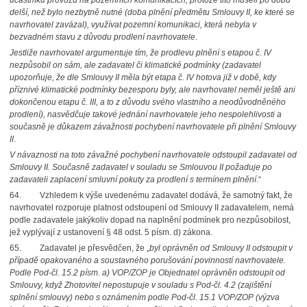
účastníků provozu na pozemních komunikacích, protože tito museli po dobu
delší, než bylo nezbytně nutné (doba plnění předmětu Smlouvy II, ke které se
navrhovatel zavázal), využívat pozemní komunikaci, která nebyla v
bezvadném stavu z důvodu prodlení navrhovatele
.
Jestliže navrhovatel argumentuje tím, že prodlevu plnění s etapou č. IV
nezpůsobil on sám, ale zadavatel či klimatické podmínky (zadavatel
upozorňuje, že dle Smlouvy II měla být etapa č. IV hotova již v době, kdy
příznivé klimatické podmínky bezesporu byly, ale navrhovatel neměl ještě ani
dokončenou etapu č. III, a to z důvodu svého vlastního a neodůvodněného
prodlení), nasvědčuje takové jednání navrhovatele jeho nespolehlivosti a
současně je důkazem závažnosti pochybení navrhovatele při plnění Smlouvy
II
.
V návaznosti na toto závažné pochybení navrhovatele odstoupil zadavatel od
Smlouvy II. Současně zadavatel v souladu se Smlouvou II požaduje po
zadavateli zaplacení smluvní pokuty za prodlení s termínem plnění
.“
64.
Vzhledem k výše uvedenému zadavatel dodává, že samotný fakt, že
navrhovatel rozporuje platnost odstoupení od Smlouvy II zadavatelem, nemá
podle zadavatele jakýkoliv dopad na naplnění podmínek pro nezpůsobilost,
jež vyplývají z ustanovení § 48 odst. 5 písm. d) zákona.
65.
Zadavatel je přesvědčen, že „
byl oprávněn od Smlouvy II odstoupit v
případě opakovaného a soustavného porušování povinností navrhovatele.
Podle Pod-čl. 15.2 písm. a) VOP/ZOP je Objednatel oprávněn odstoupit od
Smlouvy, když Zhotovitel nepostupuje v souladu s Pod-čl. 4.2 (zajištění
splnění smlouvy) nebo s oznámením podle Pod-čl. 15.1 VOP/ZOP (výzva