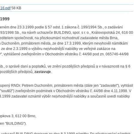
616.pdf
58 KB
 1999
eném dne 23.3.1999 podle § 57 odst. 1 zákona č. 199/1994 Sb., o zadávání
93/1998 Sb., na návrh uchazeče BUILDING, spol. s r. o., Královopolská 24, 616 00
ditelem společnosti, na přezkoumání rozhodnutí zadavatele města Brna,
 Duchoněm, primátorem města, ze dne 17.3.1999, kterým nevyhověl námitkám
 ze dne 2.3.1999 o výběru nejvhodnější nabídky ve veřejné zakázce na
y", vyhlášené zveřejněním v Obchodním věstníku č. 44/98 pod zn. 065746-44/98
Sb., o správě daní a poplatků, ve znění pozdějších předpisů a v návaznosti na § 6
 pozdějších předpisů,
zastavuje
.
upený RNDr. Petrem Duchoněm, primátorem města (dále jen "zadavatel"), vyhlásil
 "soutěž") zveřejněním podmínek v Obchodním věstníku č. 44/98 dne 4.11.1998. V
.3.1999 zadavatel oznámil výběr nejvhodnější nabídky a současně uvedl nabídky
oupkova 3, 612 00 Brno,
 jen "BUILDING").