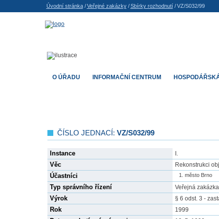
Úvodní stránka
/
Veřejné zakázky
/
Sbírky rozhodnutí
/
VZ/S032/99
O ÚŘADU
INFORMAČNÍ CENTRUM
HOSPODÁŘSKÁ
ČÍSLO JEDNACÍ:
VZ/S032/99
Instance
I.
Věc
Rekonstrukci ob
Účastníci
město Brno
Typ správního řízení
Veřejná zakázka
Výrok
§ 6 odst. 3 - zas
Rok
1999