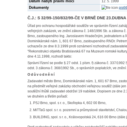
Datum nabytí právní moci
12. 5. 1999
Dokumenty
pis6
Č.J.: S 32/99-150/832/99-ČE V BRNĚ DNE 23.DUBNA
Úřad pro ochranu hospodářské soutěže ve správním řízení zaháj
veřejných zakázek, ve znění zákona č. 148/1996 Sb. a zákona č. 
Brno, zastoupeného Ing. Jaroslavem Hradečným, jednatelem a ře
Dominikánské nám. 1, 601 67 Brno, zastoupeného RNDr. Petrem
uchazeče ze dne 8.3.1999 proti oznámení rozhodnutí zadavatele
"Rekonstrukci objektu Bratislavská 67 na Muzeum romské kultur
dne 4.11.1998, rozhodl takto:
Správní řízení se podle § 27 odst. 1 písm. f) zákona č. 337/1992 
odst. 3 zákona č. 368/1992 Sb., o správních poplatcích, ve znění
O d ů v o d n ě n í
Zadavatel město Brno, Dominikánské nám. 1, 601 67 Brno, zasto
na předmět veřejné zakázky obchodní veřejnou soutěž (dále jen
soutěžní lhůtě zadavatel obdržel 19 nabídek. Dopisem ze dne 2
ve druhém a třetím pořadí:
PSJ Brno, spol. s r. o., Skořepka 4, 602 00 Brno,
MiTTaG spol. s r. o. pozemní a průmyslové stavitelství, Chal
BUILDING, spol. s r. o., Královopolská 24, 616 00 Brno (dále