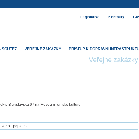
Legislativa
Kontakty
Čas
 SOUTĚŽ
VEŘEJNÉ ZAKÁZKY
PŘÍSTUP K DOPRAVNÍ INFRASTRUKT
Veřejné zakázky
jektu Bratislavská 67 na Muzeum romské kultury
taveno - poplatek