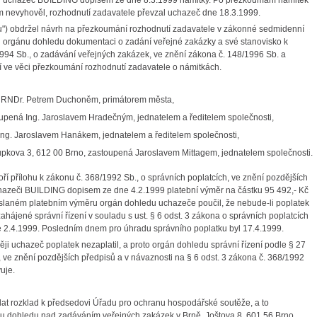
dal uchazeč BUILDING dopisem ze dne 8.3.1999 námitky. Po přezkoumání námitek
nevyhověl, rozhodnutí zadavatele převzal uchazeč dne 18.3.1999.
u") obdržel návrh na přezkoumání rozhodnutí zadavatele v zákonné sedmidenní
l orgánu dohledu dokumentaci o zadání veřejné zakázky a své stanovisko k
994 Sb., o zadávání veřejných zakázek, ve znění zákona č. 148/1996 Sb. a
ní ve věci přezkoumání rozhodnutí zadavatele o námitkách.
é RNDr. Petrem Duchoněm, primátorem města,
toupená Ing. Jaroslavem Hradečným, jednatelem a ředitelem společnosti,
á Ing. Jaroslavem Hanákem, jednatelem a ředitelem společnosti,
loupkova 3, 612 00 Brno, zastoupená Jaroslavem Mittagem, jednatelem společnosti.
oří přílohu k zákonu č. 368/1992 Sb., o správních poplatcích, ve znění pozdějších
uchazeči BUILDING dopisem ze dne 4.2.1999 platební výměr na částku 95 492,- Kč
odeslaném platebním výměru orgán dohledu uchazeče poučil, že nebude-li poplatek
hájené správní řízení v souladu s ust. § 6 odst. 3 zákona o správních poplatcích
 2.4.1999. Posledním dnem pro úhradu správního poplatku byl 17.4.1999.
i uchazeč poplatek nezaplatil, a proto orgán dohledu správní řízení podle § 27
ů, ve znění pozdějších předpisů a v návaznosti na § 6 odst. 3 zákona č. 368/1992
uje.
dat rozklad k předsedovi Úřadu pro ochranu hospodářské soutěže, a to
u dohledu nad zadáváním veřejných zakázek v Brně, Joštova 8, 601 56 Brno.