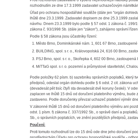
Proti rozhodnutí zadavatele o výběru nejvhodnější nabídky po
rozhodnutím ze dne 17.3.1999 zadavatel uchazečovým námitkám 
Úřad pro ochranu hospodářské soutěže (dále jen "orgán dohled
lhůtě dne 23.3.1999. Zadavatel dopisem ze dne 25.3.1999 zasla
návrhu. Dnem 23.3.1999 bylo podle § 57 odst. 1 zákona č. 199/1
zákona č. 93/1998 Sb. (dále jen "zákon"), zahájeno správní říze
Podle § 58 zákona jsou účastníky řízení:
Město Brno, Dominikánské nám. 1, 601 67 Brno, zastoupen
BUILDING, spol. s r. o., Královopolská 24, 616 00 Brno, zas
PSJ Brno, spol. s r. o., Skořepka 4, 602 00 Brno, zastoupen
MiTTaG spol. s r. o. pozemní a průmyslové stavitelství, Cha
Podle položky 62 písm. b) sazebníku správních poplatků, který tv
předpisů, odeslal orgán dohledu podle § 6 odst. 2 cit. zákona 
(devadesát pět tisíc čtyři sta devadesát dvě koruny české). V 
zaplacen ve lhůtě 15 dnů od doručení platebního výměru, bude za
zastaveno. Podle doručenky převzal uchazeč platební výměr dne
V zákonné lhůtě 15 dnů od doručení platebního výměru ani pozděj
odst. 1 písm. f) zákona č. 337/1992 Sb., o správě daní a poplatk
Sb., o správních poplatcích, ve znění pozdějších předpisů, zastav
Poučení:
Proti tomuto rozhodnutí lze do 15 dnů ode dne jeho doručení po
prostřednictvím Úřadu pro ochranu hospodářské soutěže - odbor