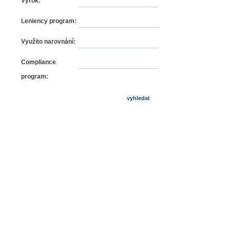
Výrok:
Leniency program:
Využito narovnání:
Compliance
program: