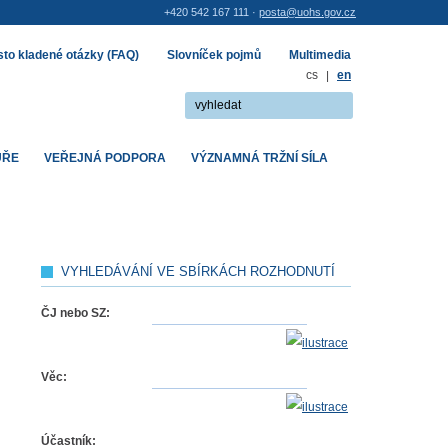
+420 542 167 111 ·
posta@uohs.gov.cz
to kladené otázky (FAQ)
Slovníček pojmů
Multimedia
cs
|
en
UŘE
VEŘEJNÁ PODPORA
VÝZNAMNÁ TRŽNÍ SÍLA
VYHLEDÁVÁNÍ VE SBÍRKÁCH ROZHODNUTÍ
ČJ nebo SZ:
Věc:
Účastník: