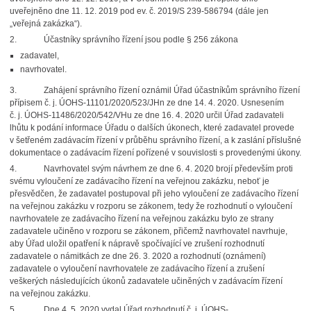
uveřejněno dne 11. 12. 2019 pod ev. č. 2019/S 239-586794 (dále jen
„veřejná zakázka“).
2.
Účastníky správního řízení jsou podle § 256 zákona
zadavatel,
navrhovatel.
3.
Zahájení správního řízení oznámil Úřad účastníkům správního řízení
přípisem č. j. ÚOHS-11101/2020/523/JHn ze dne 14. 4. 2020. Usnesením
č. j. ÚOHS-11486/2020/542/VHu ze dne 16. 4. 2020 určil Úřad zadavateli
lhůtu k podání informace Úřadu o dalších úkonech, které zadavatel provede
v šetřeném zadávacím řízení v průběhu správního řízení, a k zaslání příslušné
dokumentace o zadávacím řízení pořízené v souvislosti s provedenými úkony.
4.
Navrhovatel svým návrhem ze dne 6. 4. 2020 brojí především proti
svému vyloučení ze zadávacího řízení na veřejnou zakázku, neboť je
přesvědčen, že zadavatel postupoval při jeho vyloučení ze zadávacího řízení
na veřejnou zakázku v rozporu se zákonem, tedy že rozhodnutí o vyloučení
navrhovatele ze zadávacího řízení na veřejnou zakázku bylo ze strany
zadavatele učiněno v rozporu se zákonem, přičemž navrhovatel navrhuje,
aby Úřad uložil opatření k nápravě spočívající ve zrušení rozhodnutí
zadavatele o námitkách ze dne 26. 3. 2020 a rozhodnutí (oznámení)
zadavatele o vyloučení navrhovatele ze zadávacího řízení a zrušení
veškerých následujících úkonů zadavatele učiněných v zadávacím řízení
na veřejnou zakázku.
5.
Dne 4. 5. 2020 vydal Úřad rozhodnutí č. j. ÚOHS-