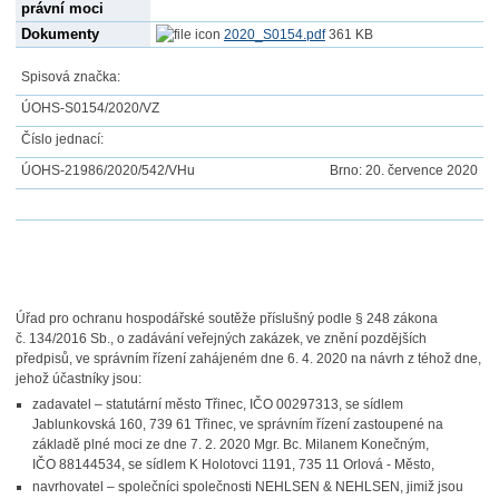
právní moci
Dokumenty
2020_S0154.pdf
361 KB
Spisová značka:
ÚOHS-S0154/2020/VZ
Číslo jednací:
ÚOHS-21986/2020/542/VHu
Brno: 20. července 2020
Úřad pro ochranu hospodářské soutěže příslušný podle § 248 zákona
č. 134/2016 Sb., o zadávání veřejných zakázek, ve znění pozdějších
předpisů, ve správním řízení zahájeném dne 6. 4. 2020 na návrh z téhož dne,
jehož účastníky jsou:
zadavatel – statutární město Třinec, IČO 00297313, se sídlem
Jablunkovská 160, 739 61 Třinec, ve správním řízení zastoupené na
základě plné moci ze dne 7. 2. 2020 Mgr. Bc. Milanem Konečným,
IČO 88144534, se sídlem K Holotovci 1191, 735 11 Orlová - Město,
navrhovatel – společníci společnosti NEHLSEN & NEHLSEN, jimiž jsou