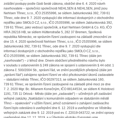
zvláštní postupy podle části šesté zákona, obdržel dne 6. 4. 2020 návrh
navrhovatele – společníci společnosti NEHLSEN & NEHLSEN, jimiž jsou
Nehlsen Třinec, s.r.o., IČO 25355996, se sídlem Jablunkovská 392, 739 61
Třinec, ode dne 9. 7. 2020 vystupující dle informací dostupných z obchodního
rejstříku jako SMOLO CZ, s.r.o., IČO 25355996, se sídlem Jablunkovská 392,
739 61 Třinec, jako vedoucí společník, a Karl Nehlsen GmbH & Co. KG, IČO
HRA 28216 HB, se sídlem Hüttenstraße 5, 282 37 Bremen, Spolková
republika Německo, ve správním řízení zastoupeni na základě zmocnění ze
dne 15. 4. 2020 společností Nehlsen Třinec, s.r.o., IČO 25355996, se sídlem
Jablunkovská 392, 739 61 Třinec, ode dne 9. 7. 2020 vystupující dle
informací dostupných z obchodního rejstříku jako SMOLO CZ, s.r.o.,
IČO 25355996, se sídlem Jablunkovská 392, 739 61 Třinec (dále jen
„navrhovatel“) – z téhož dne. Dnem obdržení předmětného návrhu bylo
v souladu s ustanovením § 249 zákona ve spojení s ustanovením § 44 odst. 1
zákona č. 500/2004 Sb., správní řád, ve znění pozdějších předpisů (dále jen
„správní řád“) zahájeno správní řízení ve věci přezkoumání úkonů zadavatele
– statutární město Třinec, IČO 00297313, se sídlem Jablunkovská 160,
739 61 Třinec, ve správním řízení zastoupené na základě plné moci ze dne
7. 2. 2020 Mgr. Bc. Milanem Konečným, IČO 88144534, se sídlem K Holotovci
1191, 735 11 Orlová - Město (dále jen „zadavatel“) – učiněných při zadávání
veřejné zakázky „Nakládání s komunálním odpadem ve statutárním městě
Třinci – opakování“ v užším řízení, jehož oznámení o zahájení zadávacího
řízení bylo odesláno k uveřejnění dne 6. 12. 2019 a uveřejněno ve Věstníku
veřejných zakázek dne 9. 12. 2019 pod ev. č. Z2019-043722, ve znění opravy
uveřejněné dne 12. 12. 2019, a v Úředním věstníku Evropské unie