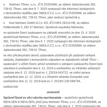
o
Nehlsen Třinec, s.r.o., IČO 25355996, se sídlem Jablunkovská 392,
739 61 Třinec, ode dne 9. 7. 2020 vystupující dle informací dostupných
z obchodního rejstříku jako SMOLO CZ, s.r.o., IČO 25355996, se sídlem
Jablunkovská 392, 739 61 Třinec, jako vedoucí společník a
o
Karl Nehlsen GmbH & Co. KG, IČO HRA 28216 HB, se sídlem
Hüttenstraße 5, 282 37 Bremen, Spolková republika Německo,
ve správním řízení zastoupeni na základě zmocnění ze dne 15. 4. 2020
společností Nehlsen Třinec, s.r.o., IČO 25355996, se sídlem Jablunkovská
392, 739 61 Třinec, ode dne 9. 7. 2020 vystupující dle informací dostupných
z obchodního rejstříku jako SMOLO CZ, s.r.o., IČO 25355996, se sídlem
Jablunkovská 392, 739 61 Třinec,
ve věci přezkoumání úkonů zadavatele učiněných při zadávání veřejné
zakázky „Nakládání s komunálním odpadem ve statutárním městě Třinci –
opakování“ v užším řízení, jehož oznámení o zahájení zadávacího řízení bylo
odesláno k uveřejnění dne 6. 12. 2019 a uveřejněno ve Věstníku veřejných
zakázek dne 9. 12. 2019 pod ev. č. Z2019-043722, ve znění opravy
uveřejněné dne 12. 12. 2019, a v Úředním věstníku Evropské unie
uveřejněno dne 11. 12. 2019 pod ev. č. 2019/S 239-586794,
vydává toto
usnesení
:
Správní řízení ve věci návrhu navrhovatele –
společníci společnosti
NEHLSEN & NEHLSEN, jimiž jsou Nehlsen Třinec, s.r.o., IČO 25355996, se
sídlem Jablunkovská 392, 739 61 Třinec, ode dne 9. 7. 2020 vystupující dle