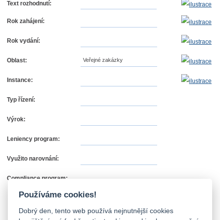
Text rozhodnutí:
Rok zahájení:
Rok vydání:
Oblast:
Veřejné zakázky
Instance:
Typ řízení:
Výrok:
Leniency program:
Využito narovnání:
Compliance program:
Používáme cookies!
Dobrý den, tento web používá nejnutnější cookies