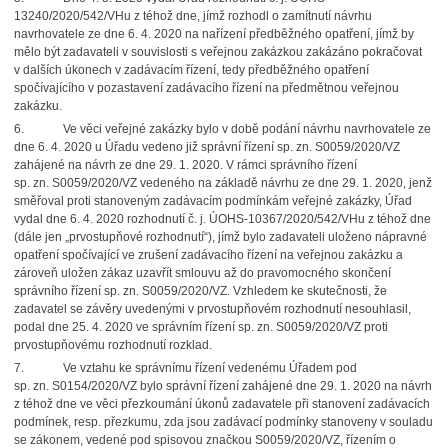
13240/2020/542/VHu z téhož dne, jímž rozhodl o zamítnutí návrhu
navrhovatele ze dne 6. 4. 2020 na nařízení předběžného opatření, jímž by
mělo být zadavateli v souvislosti s veřejnou zakázkou zakázáno pokračovat
v dalších úkonech v zadávacím řízení, tedy předběžného opatření
spočívajícího v pozastavení zadávacího řízení na předmětnou veřejnou
zakázku.
6.
Ve věci veřejné zakázky bylo v době podání návrhu navrhovatele ze
dne 6. 4. 2020 u Úřadu vedeno již správní řízení sp. zn. S0059/2020/VZ
zahájené na návrh ze dne 29. 1. 2020. V rámci správního řízení
sp. zn. S0059/2020/VZ vedeného na základě návrhu ze dne 29. 1. 2020, jenž
směřoval proti stanoveným zadávacím podmínkám veřejné zakázky, Úřad
vydal dne 6. 4. 2020 rozhodnutí č. j. ÚOHS-10367/2020/542/VHu z téhož dne
(dále jen „prvostupňové rozhodnutí“), jímž bylo zadavateli uloženo nápravné
opatření spočívající ve zrušení zadávacího řízení na veřejnou zakázku a
zároveň uložen zákaz uzavřít smlouvu až do pravomocného skončení
správního řízení sp. zn. S0059/2020/VZ. Vzhledem ke skutečnosti, že
zadavatel se závěry uvedenými v prvostupňovém rozhodnutí nesouhlasil,
podal dne 25. 4. 2020 ve správním řízení sp. zn. S0059/2020/VZ proti
prvostupňovému rozhodnutí rozklad.
7.
Ve vztahu ke správnímu řízení vedenému Úřadem pod
sp. zn. S0154/2020/VZ bylo správní řízení zahájené dne 29. 1. 2020 na návrh
z téhož dne ve věci přezkoumání úkonů zadavatele při stanovení zadávacích
podmínek, resp. přezkumu, zda jsou zadávací podmínky stanoveny v souladu
se zákonem, vedené pod spisovou značkou S0059/2020/VZ, řízením o