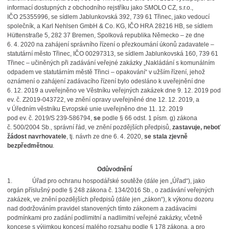
informací dostupných z obchodního rejstříku jako SMOLO CZ, s.r.o.,
IČO 25355996, se sídlem Jablunkovská 392, 739 61 Třinec, jako vedoucí
společník, a Karl Nehlsen GmbH & Co. KG, IČO HRA 28216 HB, se sídlem
Hüttenstraße 5, 282 37 Bremen, Spolková republika Německo – ze dne
6. 4. 2020 na zahájení správního řízení o přezkoumání úkonů zadavatele –
statutární město Třinec, IČO 00297313, se sídlem Jablunkovská 160, 739 61
Třinec – učiněných při zadávání veřejné zakázky „Nakládání s komunálním
odpadem ve statutárním městě Třinci – opakování“ v užším řízení, jehož
oznámení o zahájení zadávacího řízení bylo odesláno k uveřejnění dne
6. 12. 2019 a uveřejněno ve Věstníku veřejných zakázek dne 9. 12. 2019 pod
ev. č. Z2019-043722, ve znění opravy uveřejněné dne 12. 12. 2019, a
v Úředním věstníku Evropské unie uveřejněno dne 11. 12. 2019
pod ev. č. 2019/S 239-586794,
se
podle § 66 odst. 1 písm. g) zákona
č. 500/2004 Sb., správní řád, ve znění pozdějších předpisů,
zastavuje, neboť
žádost navrhovatele
, tj. návrh ze dne 6. 4. 2020,
se stala zjevně
bezpředmětnou
.
Odůvodnění
1.
Úřad pro ochranu hospodářské soutěže (dále jen „Úřad“), jako
orgán příslušný podle § 248 zákona č. 134/2016 Sb., o zadávání veřejných
zakázek, ve znění pozdějších předpisů (dále jen „zákon“), k výkonu dozoru
nad dodržováním pravidel stanovených tímto zákonem a zadávacími
podmínkami pro zadání podlimitní a nadlimitní veřejné zakázky, včetně
koncese s výjimkou koncesí malého rozsahu podle § 178 zákona, a pro