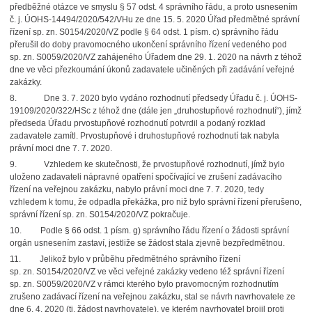
předběžné otázce ve smyslu § 57 odst. 4 správního řádu, a proto usnesením
č. j. ÚOHS-14494/2020/542/VHu ze dne 15. 5. 2020 Úřad předmětné správní
řízení sp. zn. S0154/2020/VZ podle § 64 odst. 1 písm. c) správního řádu
přerušil do doby pravomocného ukončení správního řízení vedeného pod
sp. zn. S0059/2020/VZ zahájeného Úřadem dne 29. 1. 2020 na návrh z téhož
dne ve věci přezkoumání úkonů zadavatele učiněných při zadávání veřejné
zakázky.
8.
Dne 3. 7. 2020 bylo vydáno rozhodnutí předsedy Úřadu č. j. ÚOHS-
19109/2020/322/HSc z téhož dne (dále jen „druhostupňové rozhodnutí“), jímž
předseda Úřadu prvostupňové rozhodnutí potvrdil a podaný rozklad
zadavatele zamítl. Prvostupňové i druhostupňové rozhodnutí tak nabyla
právní moci dne 7. 7. 2020.
9.
Vzhledem ke skutečnosti, že prvostupňové rozhodnutí, jímž bylo
uloženo zadavateli nápravné opatření spočívající ve zrušení zadávacího
řízení na veřejnou zakázku, nabylo právní moci dne 7. 7. 2020, tedy
vzhledem k tomu, že odpadla překážka, pro niž bylo správní řízení přerušeno,
správní řízení sp. zn. S0154/2020/VZ pokračuje.
10.
Podle § 66 odst. 1 písm. g) správního řádu řízení o žádosti správní
orgán usnesením zastaví, jestliže se žádost stala zjevně bezpředmětnou.
11.
Jelikož bylo v průběhu předmětného správního řízení
sp. zn. S0154/2020/VZ ve věci veřejné zakázky vedeno též správní řízení
sp. zn. S0059/2020/VZ v rámci kterého bylo pravomocným rozhodnutím
zrušeno zadávací řízení na veřejnou zakázku, stal se návrh navrhovatele ze
dne 6. 4. 2020 (tj. žádost navrhovatele), ve kterém navrhovatel brojil proti