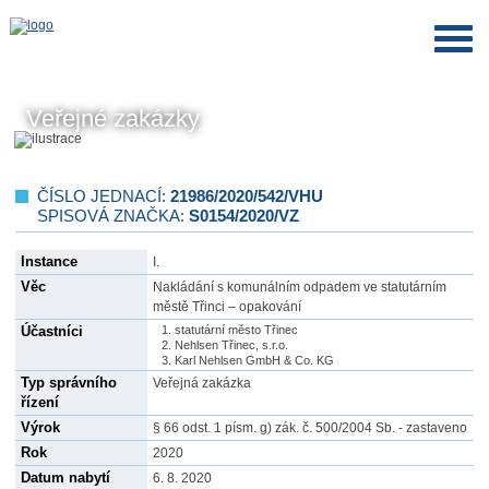
Veřejné zakázky
ČÍSLO JEDNACÍ:
21986/2020/542/VHU
SPISOVÁ ZNAČKA:
S0154/2020/VZ
Instance
I.
Věc
Nakládání s komunálním odpadem ve statutárním
městě Třinci – opakování
Účastníci
statutární město Třinec
Nehlsen Třinec, s.r.o.
Karl Nehlsen GmbH & Co. KG
Typ správního
Veřejná zakázka
řízení
Výrok
§ 66 odst. 1 písm. g) zák. č. 500/2004 Sb. - zastaveno
Rok
2020
Datum nabytí
6. 8. 2020