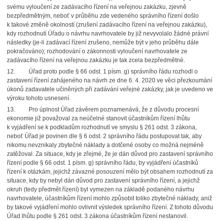
svému vyloučení ze zadávacího řízení na veřejnou zakázku, zjevně
bezpředmětným, neboť v průběhu zde vedeného správního řízení došlo
k takové změně okolností (zrušení zadávacího řízení na veřejnou zakázku),
kdy rozhodnutí Úřadu o návrhu navrhovatele by již nevyvolalo žádné právní
následky (je-li zadávací řízení zrušeno, nemůže být v jeho průběhu dále
pokračováno); rozhodování o zákonnosti vyloučení navrhovatele ze
zadávacího řízení na veřejnou zakázku je tak zcela bezpředmětné.
12.
Úřad proto podle § 66 odst. 1 písm. g) správního řádu rozhodl o
zastavení řízení zahájeného na návrh ze dne 6. 4. 2020 ve věci přezkoumání
úkonů zadavatele učiněných při zadávání veřejné zakázky, jak je uvedeno ve
výroku tohoto usnesení.
13.
Pro úplnost Úřad závěrem poznamenává, že z důvodu procesní
ekonomie již považoval za neúčelné stanovit účastníkům řízení lhůtu
k vyjádření se k podkladům rozhodnutí ve smyslu § 261 odst. 3 zákona,
neboť Úřad je povinen dle § 6 odst. 2 správního řádu postupovat tak, aby
nikomu nevznikaly zbytečné náklady a dotčené osoby co možná nejméně
zatěžoval. Za situace, kdy je zřejmé, že je dán důvod pro zastavení správního
řízení podle § 66 odst. 1 písm. g) správního řádu, by vyjádření účastníků
řízení k otázkám, jejichž závazné posouzení mělo být obsahem rozhodnutí za
situace, kdy by nebyl dán důvod pro zastavení správního řízení, a jejichž
okruh (tedy předmět řízení) byl vymezen na základě podaného návrhu
navrhovatele, účastníkům řízení mohlo způsobit toliko zbytečné náklady, aniž
by takové vyjádření mohlo ovlivnit výsledek správního řízení. Z tohoto důvodu
Úřad lhůtu podle § 261 odst. 3 zákona účastníkům řízení nestanovil.