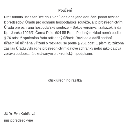
Poučení
Proti tomuto usnesení lze do 15 dnů ode dne jeho doručení podat rozklad
k předsedovi Úřadu pro ochranu hospodářské soutěže, a to prostřednictvím
Úřadu pro ochranu hospodářské soutěže – Sekce veřejných zakázek, třída
Kpt. Jaroše 1926/7, Černá Pole, 604 55 Brno. Podaný rozklad nemá podle
§ 76 odst. 5 správního řádu odkladný účinek. Rozklad a další podání
účastníků učiněná v řízení o rozkladu se podle § 261 odst. 1 písm. b) zákona
zasílají Úřadu výhradně prostřednictvím datové schránky nebo jako datová
zpráva podepsaná uznávaným elektronickým podpisem.
otisk úředního razítka
JUDr. Eva Kubišová
místopředsedkyně