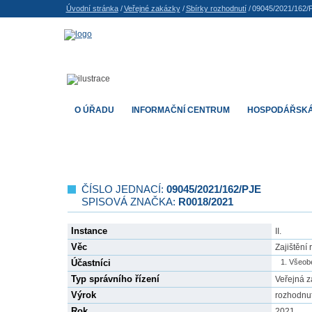
Úvodní stránka
/
Veřejné zakázky
/
Sbírky rozhodnutí
/
09045/2021/162/
O ÚŘADU
INFORMAČNÍ CENTRUM
HOSPODÁŘSKÁ
ČÍSLO JEDNACÍ:
09045/2021/162/PJE
SPISOVÁ ZNAČKA:
R0018/2021
Instance
II.
Věc
Zajištění
Účastníci
Všeobe
Typ správního řízení
Veřejná 
Výrok
rozhodnut
Rok
2021