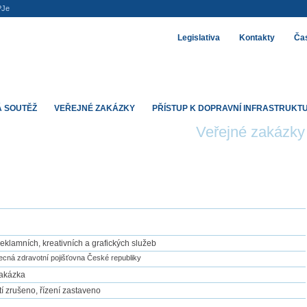
PJe
Legislativa
Kontakty
Čas
 SOUTĚŽ
VEŘEJNÉ ZAKÁZKY
PŘÍSTUP K DOPRAVNÍ INFRASTRUKT
Veřejné zakázky
 reklamních, kreativních a grafických služeb
cná zdravotní pojišťovna České republiky
zakázka
í zrušeno, řízení zastaveno