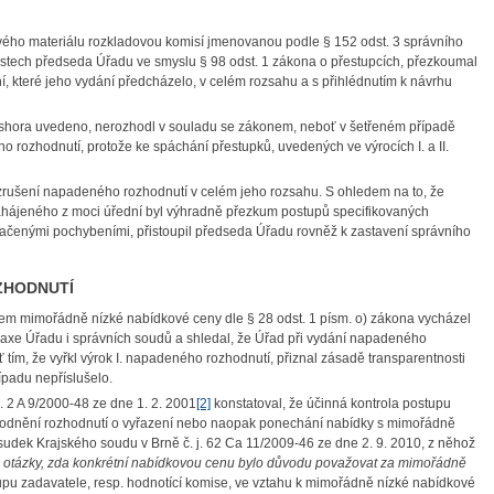
vého materiálu rozkladovou komisí jmenovanou podle § 152 odst. 3 správního
stech předseda Úřadu ve smyslu § 98 odst. 1 zákona o přestupcích, přezkoumal
, které jeho vydání předcházelo, v celém rozsahu a s přihlédnutím k návrhu
e shora uvedeno, nerozhodl v souladu se zákonem, neboť v šetřeném případě
o rozhodnutí, protože ke spáchání přestupků, uvedených ve výrocích I. a II.
e zrušení napadeného rozhodnutí v celém jeho rozsahu. S ohledem na to, že
hájeného z moci úřední byl výhradně přezkum postupů specifikovaných
označenými pochybeními, přistoupil předseda Úřadu rovněž k zastavení správního
ZHODNUTÍ
utem mimořádně nízké nabídkové ceny dle § 28 odst. 1 písm. o) zákona vycházel
axe Úřadu i správních soudů a shledal, že Úřad při vydání napadeného
oť tím, že vyřkl výrok I. napadeného rozhodnutí, přiznal zásadě transparentnosti
ípadu nepříslušelo.
. 2 A 9/2000-48 ze dne 1. 2. 2001
[2]
konstatoval, že účinná kontrola postupu
vodnění rozhodnutí o vyřazení nebo naopak ponechání nabídky s mimořádně
sudek Krajského soudu v Brně č. j. 62 Ca 11/2009-46 ze dne 2. 9. 2010, z něhož
 otázky, zda konkrétní nabídkovou cenu bylo důvodu považovat za mimořádně
tupu zadavatele, resp. hodnotící komise, ve vztahu k mimořádně nízké nabídkové