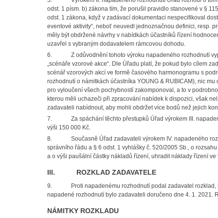
5.
Výrokem II. napadeného rozhodnutí Úřad rozhodl o tom,
odst. 1 písm. b) zákona tím, že porušil pravidlo stanovené v § 1
odst. 1 zákona, když v zadávací dokumentaci nespecifikoval dost
eventové aktivity“, neboť neuvedl jednoznačnou definici, resp.
měly být obdržené návrhy v nabídkách účastníků řízení hodnocen
uzavřel s vybraným dodavatelem rámcovou dohodu.
6.
Z odůvodnění tohoto výroku napadeného rozhodnutí vyp
„scénáře vzorové akce“. Dle Úřadu platí, že pokud bylo cílem z
scénář vzorových akcí ve formě časového harmonogramu s podr
rozhodnutí o námitkách účastníka YOUNG & RUBICAM), nic mu d
pro vyloučení všech pochybností zakomponoval, a to v podrobno
kterou měli uchazeči při zpracování nabídek k dispozici, však n
zadavateli nabídnout, aby mohli obdržet více bodů než jejich kon
7.
Za spáchání těchto přestupků Úřad výrokem III. napaden
výši 150 000 Kč.
8.
Současně Úřad zadavateli výrokem IV. napadeného rozhod
správního řádu a § 6 odst. 1 vyhlášky č. 520/2005 Sb., o rozsah
a o výši paušální částky nákladů řízení, uhradit náklady řízení ve
III. ROZKLAD ZADAVATELE
9.
Proti napadenému rozhodnutí podal zadavatel rozklad,
napadené rozhodnutí bylo zadavateli doručeno dne 4. 1. 2021. R
NÁMITKY ROZKLADU