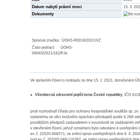
Datum nabytí právní moci
15. 3. 20
Dokumenty
Spisová značka:
ÚOHS-R0018/2021/VZ
Číslo jednací:
ÚOHS-
09045/2021/162/PJe
Ve správním řízení o rozkladu ze dne 15. 1. 2021, doručeném Úř
Všeobecná zdravotní pojišťovna České republiky
, IČO 4119
proti rozhodnutí Úřadu pro ochranu hospodářské soutěže sp. zn
vydanému ve věci možného spáchání přestupků podle § 268 odst. 
pozdějších předpisů zadavatelem v souvislosti se zadáváním ve
v otevřeném řízení, jehož oznámení bylo odesláno k uveřejnění 
ev. č. Z2020-008371, ve znění oprav uveřejněných dne 6. 4. 2020
pod ev. č. 2020/S 049-116387, ve znění oprav uveřejněných dne 7