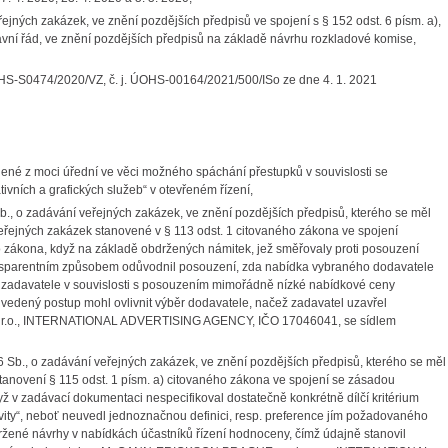
ejných zakázek, ve znění pozdějších předpisů ve spojení s § 152 odst. 6 písm. a),
rávní řád, ve znění pozdějších předpisů na základě návrhu rozkladové komise,
HS-S0474/2020/VZ, č. j. ÚOHS-00164/2021/500/ISo ze dne 4. 1. 2021
ené z moci úřední ve věci možného spáchání přestupků v souvislosti se
ivních a grafických služeb“ v otevřeném řízení,
Sb., o zadávání veřejných zakázek, ve znění pozdějších předpisů, kterého se měl
 veřejných zakázek stanovené v § 113 odst. 1 citovaného zákona ve spojení
o zákona, když na základě obdržených námitek, jež směřovaly proti posouzení
sparentním způsobem odůvodnil posouzení, zda nabídka vybraného dodavatele
zadavatele v souvislosti s posouzením mimořádně nízké nabídkové ceny
vedený postup mohl ovlivnit výběr dodavatele, načež zadavatel uzavřel
r.o., INTERNATIONAL ADVERTISING AGENCY, IČO 17046041, se sídlem
16 Sb., o zadávání veřejných zakázek, ve znění pozdějších předpisů, kterého se měl
ustanovení § 115 odst. 1 písm. a) citovaného zákona ve spojení se zásadou
yž v zadávací dokumentaci nespecifikoval dostatečně konkrétně dílčí kritérium
vity“, neboť neuvedl jednoznačnou definici, resp. preference jím požadovaného
ržené návrhy v nabídkách účastníků řízení hodnoceny, čímž údajně stanovil