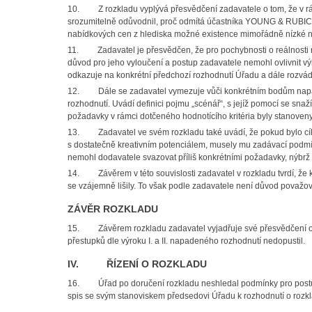
10.
Z rozkladu vyplývá přesvědčení zadavatele o tom, že v 
srozumitelně odůvodnil, proč odmítá účastníka YOUNG & RUBICA
nabídkových cen z hlediska možné existence mimořádně nízké 
11.
Zadavatel je přesvědčen, že pro pochybnosti o reálnosti
důvod pro jeho vyloučení a postup zadavatele nemohl ovlivnit v
odkazuje na konkrétní předchozí rozhodnutí Úřadu a dále rozvádí
12.
Dále se zadavatel vymezuje vůči konkrétním bodům napa
rozhodnutí. Uvádí definici pojmu „scénář“, s jejíž pomocí se sn
požadavky v rámci dotčeného hodnotícího kritéria byly stanoveny
13.
Zadavatel ve svém rozkladu také uvádí, že pokud bylo c
s dostatečně kreativním potenciálem, musely mu zadávací podmínk
nemohl dodavatele svazovat příliš konkrétními požadavky, nýbrž
14.
Závěrem v této souvislosti zadavatel v rozkladu tvrdí, 
se vzájemně lišily. To však podle zadavatele není důvod považ
ZÁVĚR ROZKLADU
15.
Závěrem rozkladu zadavatel vyjadřuje své přesvědčení o 
přestupků dle výroku I. a II. napadeného rozhodnutí nedopustil.
IV. ŘÍZENÍ O ROZKLADU
16.
Úřad po doručení rozkladu neshledal podmínky pro postu
spis se svým stanoviskem předsedovi Úřadu k rozhodnutí o rozk