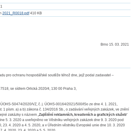
21
2021_R0018.pdf
410 KB
Brno 15. 03. 2021
adu pro ochranu hospodářské soutěže téhož dne, jejž podal zadavatel –
7518, se sídlem Orlická 2020/4, 130 00 Praha 3,
. ÚOHS-S0474/2020/VZ, č. j. ÚOHS-00164/2021/500/ISo ze dne 4. 1. 2021,
1 písm. a) a b) zákona č. 134/2016 Sb., o zadávání veřejných zakázek, ve znění
řejné zakázky s názvem „
Zajištění reklamních, kreativních a grafických služeb
“
dne 5. 3. 2020 a uveřejněno ve Věstníku veřejných zakázek dne 9. 3. 2020 pod
, 23. 4. 2020 a 4. 5. 2020, a v Úředním věstníku Evropské unie dne 10. 3. 2020
. 4. 2020, 23. 4. 2020 a 5. 5. 2020,