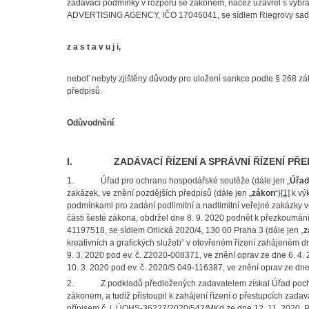
zadávací podmínky v rozporu se zákonem, načež uzavřel s v
ADVERTISING AGENCY, IČO 17046041, se sídlem Riegrovy sady
z a s t a v u j i,
neboť nebyly zjištěny důvody pro uložení sankce podle § 268 zá
předpisů.
Odůvodnění
I. ZADÁVACÍ ŘÍZENÍ A SPRÁVNÍ ŘÍZENÍ PŘ
1.
Úřad pro ochranu hospodářské soutěže (dále jen „
Úřad
zakázek, ve znění pozdějších předpisů (dále jen „
zákon
“)
[1]
k vý
podmínkami pro zadání podlimitní a nadlimitní veřejné zakázky 
části šesté zákona, obdržel dne 8. 9. 2020 podnět k přezkoumán
41197518, se sídlem Orlická 2020/4, 130 00 Praha 3 (dále jen „
z
kreativních a grafických služeb“ v otevřeném řízení zahájeném 
9. 3. 2020 pod ev. č. Z2020-008371, ve znění oprav ze dne 6. 4. 
10. 3. 2020 pod ev. č. 2020/S 049-116387, ve znění oprav ze dne 7
2.
Z podkladů předložených zadavatelem získal Úřad pochy
zákonem, a tudíž přistoupil k zahájení řízení o přestupcích zada
přípisem č. j. ÚOHS-36227/2020/542/MKd ze dne 12. 11. 2020. P