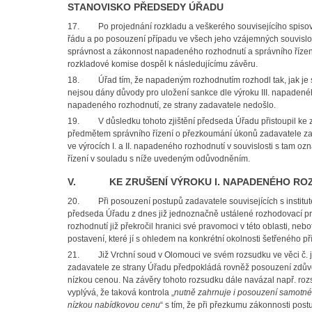
STANOVISKO PŘEDSEDY ÚŘADU
17.
Po projednání rozkladu a veškerého souvisejícího spiso
řádu a po posouzení případu ve všech jeho vzájemných souvislo
správnost a zákonnost napadeného rozhodnutí a správního řízení
rozkladové komise dospěl k následujícímu závěru.
18.
Úřad tím, že napadeným rozhodnutím rozhodl tak, jak j
nejsou dány důvody pro uložení sankce dle výroku III. napadenéh
napadeného rozhodnutí, ze strany zadavatele nedošlo.
19.
V důsledku tohoto zjištění předseda Úřadu přistoupil k
předmětem správního řízení o přezkoumání úkonů zadavatele za
ve výrocích I. a II. napadeného rozhodnutí v souvislosti s tam 
řízení v souladu s níže uvedeným odůvodněním.
V. KE ZRUŠENÍ VÝROKU I. NAPADENÉHO RO
20.
Při posouzení postupů zadavatele souvisejících s instit
předseda Úřadu z dnes již jednoznačně ustálené rozhodovací pr
rozhodnutí již překročil hranici své pravomoci v této oblasti, neb
postavení, které jí s ohledem na konkrétní okolnosti šetřeného př
21.
Již Vrchní soud v Olomouci ve svém rozsudku ve věci č. j
zadavatele ze strany Úřadu předpokládá rovněž posouzení zdů
nízkou cenou. Na závěry tohoto rozsudku dále navázal např. roz
vyplývá, že taková kontrola „
nutně zahrnuje i posouzení samotné
nízkou nabídkovou cenu
“ s tím, že při přezkumu zákonnosti pos