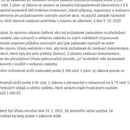
 že se zadavatel při zadávání veřejné zakázky dopustil přestupku podle § 268
15 odst. 1 písm. a) zákona ve spojení se zásadou transparentnosti stanovenou v § 6
atečně konkrétně dílčí kritérium hodnocení „Návrh přípravy, organizace a realizace
 preference jím požadovaného scénáře vzorové akce, na jejichž základě následně
y, čímž stanovil zadávací podmínky v rozporu se zákonem, a dne 5. 10. 2020
lývá, že spornou otázkou šetřené věci byl požadavek zadavatele na předložení
adavatele, aby uchazeči o veřejnou zakázku ve svých nabídkách rozpracovali
obným popisem průběhu vzorových akcí (jak zadavatel naznačil ve svém
le názoru Úřadu nebránilo v tom, aby tento požadavek do zadávací dokumentace
stech, které byly pro jeho potřeby žádoucí. Z obsahu zadávací dokumentace,
elze dle přesvědčení Úřadu jednoznačně dovodit, „co“ konkrétně měli dodavatelé
kurenti v soutěži o veřejnou zakázku.
ého rozhodnutí uložil zadavateli podle § 268 odst. 2 písm. a) zákona pokutu ve
nutí uložil podle § 95 odst. 1 zákona o přestupcích v návaznosti na § 79 odst. 5
u hotových výdajů a ušlého výdělku, které správní orgán hradí jiným osobám,
 výši 1 000 Kč.
 který byl Úřadu doručen
dne 15. 1. 2021. Ze správního spisu vyplývá, že
ozklad byl tedy podán v zákonné lhůtě.