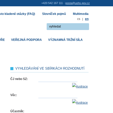
+420 542 167 111 ·
posta@uohs.gov.cz
to kladené otázky (FAQ)
Slovníček pojmů
Multimedia
cs
|
en
UŘE
VEŘEJNÁ PODPORA
VÝZNAMNÁ TRŽNÍ SÍLA
VYHLEDÁVÁNÍ VE SBÍRKÁCH ROZHODNUTÍ
ČJ nebo SZ:
Věc:
Účastník: