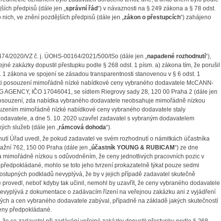
ších předpisů (dále jen „
správní řád
“) v návaznosti na § 249 zákona a § 78 odst.
 nich, ve znění pozdějších předpisů (dále jen „
zákon o přestupcích
“) zahájeno
474/2020/VZ č. j. ÚOHS-00164/2021/500/ISo (dále jen „
napadené rozhodnutí
“),
ejné zakázky dopustil přestupku podle § 268 odst. 1 písm. a) zákona tím, že porušil
 1 zákona ve spojení se zásadou transparentnosti stanovenou v § 6 odst. 1
roti posouzení mimořádně nízké nabídkové ceny vybraného dodavatele McCANN-
GENCY, IČO 17046041, se sídlem Riegrovy sady 28, 120 00 Praha 2 (dále jen
posouzení, zda nabídka vybraného dodavatele neobsahuje mimořádně nízkou
souzením mimořádně nízké nabídkové ceny vybraného dodavatele staly
dodavatele, a dne 5. 10. 2020 uzavřel zadavatel s vybraným dodavatelem
ých služeb (dále jen „
rámcová dohoda
“).
tí Úřad uvedl, že pokud zadavatel ve svém rozhodnutí o námitkách účastníka
ní 762, 150 00 Praha (dále jen „
účastník YOUNG & RUBICAM
“) ze dne
a mimořádně nízkou s odůvodněním, že ceny jednotlivých pracovních pozic v
předpokládané, mohlo se toto jeho tvrzení prokazatelně týkat pouze sedmi
dostupných podkladů nevyplývá, že by v jejich případě zadavatel skutečně
rovedl, neboť kdyby tak učinil, nemohl by uzavřít, že ceny vybraného dodavatele
 nevyplývá z dokumentace o zadávacím řízení na veřejnou zakázku ani z vyjádření
ných a cen vybraného dodavatele zabýval, případně na základě jakých skutečností
ceny předpokládané.