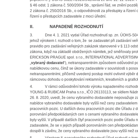
§ 46 odst. 1 zákona č. 500/2004 Sb., správní řád, ve znění pozděj
2 zákona č. 250/2016 Sb., o odpovědnosti za přestupky a řízení o
řízení o přestupcích zadavatele z moci úřední.
II. NAPADENÉ ROZHODNUTÍ
3.
Dne 4. 1. 2021 vydal Úřad rozhodnutí sp. zn. ÚOHS-S0
jehož výrokem I. rozhodl o tom, že se zadavatel při zadávání veř
pravidlo pro zadávání veřejných zakázek stanovené v § 113 odst.
zákona, když na základě obdržených námitek, jež směřovaly p
ERICKSON PRAGUE spol. s r.o., INTERNATIONAL ADVERTISING A
„
vybraný dodavatel
“), netransparentním způsobem odůvodnil 
nabídkovou cenu, čímž se úkony zadavatele v souvislosti s po
netransparentními, přičemž uvedený postup mohl ovlivnit výběr 
rámcovou dohodu o poskytování reklamních, kreativních a grafick
4.
V rámci odůvodnění tohoto výroku napadeného rozhodnu
YOUNG & RUBICAM Praha s.r.o., IČO 26133113, se sídlem Nádraž
26. 8. 2020, uvedl, že cenu vybraného dodavatele nepovažuje z
nabídce vybraného dodavatele byly vyšší než ceny zadavatelem 
pracovních pozic. U dalších dvou pracovních pozic dle Úřadu z 
porovnání předpokládaných cen s cenami vybraného dodavatele p
byly vyšší. V případě dalších čtyř pracovních pozic podle Úřadu
zadavatele, že se v jejich případě porovnáním cen předpokláda
dospěl k závěru, že ceny vybraného dodavatele jsou vyšší než 