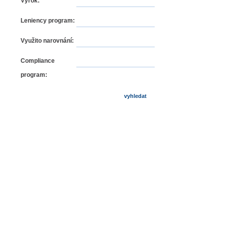
Výrok:
Leniency program:
Využito narovnání:
Compliance
program: