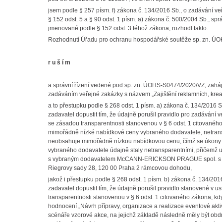
jsem podle § 257 písm. f) zákona č. 134/2016 Sb., o zadávání veř
§ 152 odst. 5 a § 90 odst. 1 písm. a) zákona č. 500/2004 Sb., sp
jmenované podle § 152 odst. 3 téhož zákona, rozhodl takto:
Rozhodnutí Úřadu pro ochranu hospodářské soutěže sp. zn. ÚO
r u š í m
a správní řízení vedené pod sp. zn. ÚOHS-S0474/2020/VZ, zaháj
zadáváním veřejné zakázky s názvem „Zajištění reklamních, kreat
a to přestupku podle § 268 odst. 1 písm. a) zákona č. 134/2016 
zadavatel dopustit tím, že údajně porušil pravidlo pro zadávání
se zásadou transparentnosti stanovenou v § 6 odst. 1 citovanéh
mimořádně nízké nabídkové ceny vybraného dodavatele, netran
neobsahuje mimořádně nízkou nabídkovou cenu, čímž se úkony 
vybraného dodavatele údajně staly netransparentními, přičemž u
s vybraným dodavatelem McCANN-ERICKSON PRAGUE spol. s 
Riegrovy sady 28, 120 00 Praha 2 rámcovou dohodu,
jakož i přestupku podle § 268 odst. 1 písm. b) zákona č. 134/20
zadavatel dopustit tím, že údajně porušil pravidlo stanovené v 
transparentnosti stanovenou v § 6 odst. 1 citovaného zákona, kd
hodnocení „Návrh přípravy, organizace a realizace eventové akti
scénáře vzorové akce, na jejichž základě následně měly být obd