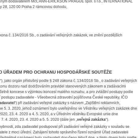
ybraným dodavatelem McCANN-ERICKSON PRAGUE spol. s r.o., INTERNATIONAL
 28, 120 00 Praha 2 rámcovou dohodu,
kona č. 134/2016 Sb., o zadávání veřejných zakázek, ve znění pozdějších
ED ÚŘADEM PRO OCHRANU HOSPODÁŘSKÉ SOUTĚŽE
“), jako orgán příslušný podle § 248 zákona č. 134/2016 Sb., o zadávání veřejných
konu dozoru nad dodržováním pravidel stanovených zákonem a zadávacími
včetně koncese s výjimkou koncesí malého rozsahu, a pro zvláštní postupy podle
í postupu zadavatele - Všeobecná zdravotní pojišťovna České republiky, IČO
adavatel
“) při zadávání veřejné zakázky s názvem „Zajištění reklamních,
dne 5. 3. 2020, jehož oznámení bylo uveřejněno ve Věstníku veřejných zakázek dne
2020, 23. 4. 2020 a 4. 5. 2020, a v Úředním věstníku Evropské unie dne
. 4. 2020, 23. 4. 2020 a 5. 5. 2020 (dále jen „
veřejná zakázka
“).
bnosti, zda zadavatel postupoval při zadávání veřejné zakázky v souladu se
vatele z moci úřední. Zahájení tohoto správního řízení oznámil Úřad zadavateli
ředmětné oznámení bylo zadavateli doručeno téhož dne, a tímto dnem bylo podle