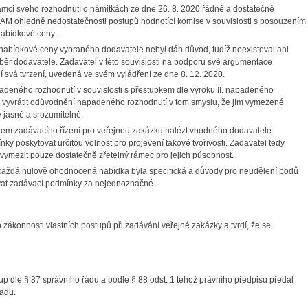
rámci svého rozhodnutí o námitkách ze dne 26. 8. 2020 řádně a dostatečně
M ohledně nedostatečnosti postupů hodnotící komise v souvislosti s posouzením
nabídkové ceny.
 nabídkové ceny vybraného dodavatele nebyl dán důvod, tudíž neexistoval ani
ýběr dodavatele. Zadavatel v této souvislosti na podporu své argumentace
 svá tvrzení, uvedená ve svém vyjádření ze dne 8. 12. 2020.
deného rozhodnutí v souvislosti s přestupkem dle výroku II. napadeného
aží vyvrátit odůvodnění napadeného rozhodnutí v tom smyslu, že jím vymezené
 jasně a srozumitelně.
ílem zadávacího řízení pro veřejnou zakázku nalézt vhodného dodavatele
y poskytovat určitou volnost pro projevení takové tvořivosti. Zadavatel tedy
 vymezit pouze dostatečně zřetelný rámec pro jejich působnost.
že každá nulově ohodnocená nabídka byla specifická a důvody pro neudělení bodů
ovat zadávací podmínky za nejednoznačné.
zákonnosti vlastních postupů při zadávání veřejné zakázky a tvrdí, že se
p dle § 87 správního řádu a podle § 88 odst. 1 téhož právního předpisu předal
ladu.