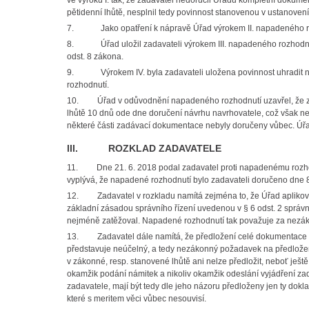
ve výroku I. tak, že zadavatel nedoručil Úřadu kompletní dokum
pětidenní lhůtě, nesplnil tedy povinnost stanovenou v ustanovení
7. Jako opatření k nápravě Úřad výrokem II. napadeného rozho
8. Úřad uložil zadavateli výrokem III. napadeného rozhodnutí
odst. 8 zákona.
9. Výrokem IV. byla zadavateli uložena povinnost uhradit nákl
rozhodnutí.
10. Úřad v odůvodnění napadeného rozhodnutí uzavřel, že zada
lhůtě 10 dnů ode dne doručení návrhu navrhovatele, což však neu
některé části zadávací dokumentace nebyly doručeny vůbec. Úřad
III. ROZKLAD ZADAVATELE
11. Dne 21. 6. 2018 podal zadavatel proti napadenému rozhodn
vyplývá, že napadené rozhodnutí bylo zadavateli doručeno dne 8
12. Zadavatel v rozkladu namítá zejména to, že Úřad aplikoval
základní zásadou správního řízení uvedenou v § 6 odst. 2 správ
nejméně zatěžoval. Napadené rozhodnutí tak považuje za nezá
13. Zadavatel dále namítá, že předložení celé dokumentace o z
představuje neúčelný, a tedy nezákonný požadavek na předlože
v zákonné, resp. stanovené lhůtě ani nelze předložit, neboť ješ
okamžik podání námitek a nikoliv okamžik odeslání vyjádření z
zadavatele, mají být tedy dle jeho názoru předloženy jen ty dokla
které s meritem věci vůbec nesouvisí.