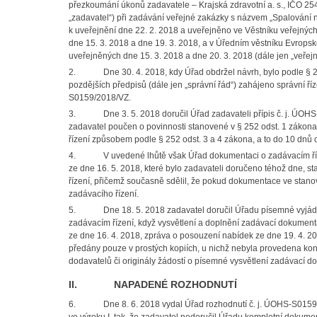
přezkoumání úkonů zadavatele – Krajská zdravotní a. s., IČO 25
„zadavatel“) při zadávání veřejné zakázky s názvem „Spalování
k uveřejnění dne 22. 2. 2018 a uveřejněno ve Věstníku veřejnýc
dne 15. 3. 2018 a dne 19. 3. 2018, a v Úředním věstníku Evrops
uveřejněných dne 15. 3. 2018 a dne 20. 3. 2018 (dále jen „veřej
2. Dne 30. 4. 2018, kdy Úřad obdržel návrh, bylo podle § 249 
pozdějších předpisů (dále jen „správní řád“) zahájeno správní 
S0159/2018/VZ.
3. Dne 3. 5. 2018 doručil Úřad zadavateli přípis č. j. ÚOHS-
zadavatel poučen o povinnosti stanovené v § 252 odst. 1 zákona
řízení způsobem podle § 252 odst. 3 a 4 zákona, a to do 10 dnů
4. V uvedené lhůtě však Úřad dokumentaci o zadávacím říze
ze dne 16. 5. 2018, které bylo zadavateli doručeno téhož dne, 
řízení, přičemž současně sdělil, že pokud dokumentace ve stano
zadávacího řízení.
5. Dne 18. 5. 2018 zadavatel doručil Úřadu písemné vyjádření
zadávacím řízení, když vysvětlení a doplnění zadávací dokument
ze dne 16. 4. 2018, zpráva o posouzení nabídek ze dne 19. 4. 2
předány pouze v prostých kopiích, u nichž nebyla provedena ko
dodavatelů či originály žádostí o písemné vysvětlení zadávací 
II. NAPADENÉ ROZHODNUTÍ
6. Dne 8. 6. 2018 vydal Úřad rozhodnutí č. j. ÚOHS-S0159/2