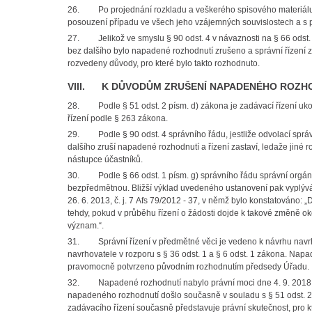
26. Po projednání rozkladu a veškerého spisového materiálu 
posouzení případu ve všech jeho vzájemných souvislostech a s př
27. Jelikož ve smyslu § 90 odst. 4 v návaznosti na § 66 odst. 1
bez dalšího bylo napadené rozhodnutí zrušeno a správní řízení 
rozvedeny důvody, pro které bylo takto rozhodnuto.
VIII. K DŮVODŮM ZRUŠENÍ NAPADENÉHO ROZHOD
28. Podle § 51 odst. 2 písm. d) zákona je zadávací řízení uk
řízení podle § 263 zákona.
29. Podle § 90 odst. 4 správního řádu, jestliže odvolací správní
dalšího zruší napadené rozhodnutí a řízení zastaví, ledaže jiné
nástupce účastníků.
30. Podle § 66 odst. 1 písm. g) správního řádu správní orgán ří
bezpředmětnou. Bližší výklad uvedeného ustanovení pak vyplývá 
26. 6. 2013, č. j. 7 Afs 79/2012 - 37, v němž bylo konstatováno: „
tehdy, pokud v průběhu řízení o žádosti dojde k takové změně oko
význam.“.
31. Správní řízení v předmětné věci je vedeno k návrhu navrh
navrhovatele v rozporu s § 36 odst. 1 a § 6 odst. 1 zákona. Na
pravomocně potvrzeno původním rozhodnutím předsedy Úřadu.
32. Napadené rozhodnutí nabylo právní moci dne 4. 9. 2018, 
napadeného rozhodnutí došlo současně v souladu s § 51 odst. 2
zadávacího řízení současně představuje právní skutečnost, pro kt