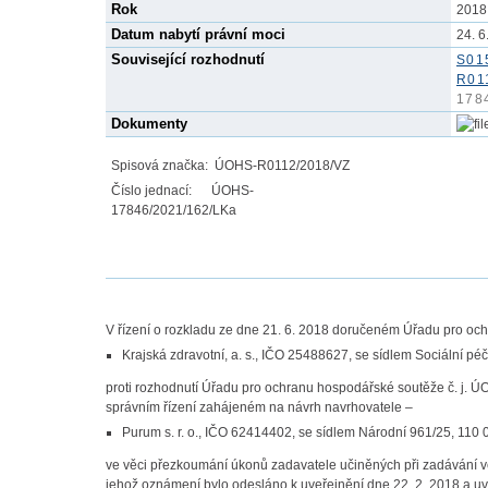
Rok
2018
Datum nabytí právní moci
24. 6
Související rozhodnutí
S01
R01
178
Dokumenty
Spisová značka: ÚOHS-R0112/2018/VZ
Číslo jednací: ÚOHS-
17846/2021/162/L
V řízení o rozkladu ze dne 21. 6. 2018 doručeném Úřadu pro oc
Krajská zdravotní, a. s., IČO 25488627, se sídlem Sociální p
proti rozhodnutí Úřadu pro ochranu hospodářské soutěže č. j
správním řízení zahájeném na návrh navrhovatele –
Purum s. r. o., IČO 62414402, se sídlem Národní 961/25, 110 
ve věci přezkoumání úkonů zadavatele učiněných při zadávání 
jehož oznámení bylo odesláno k uveřejnění dne 22. 2. 2018 a uv