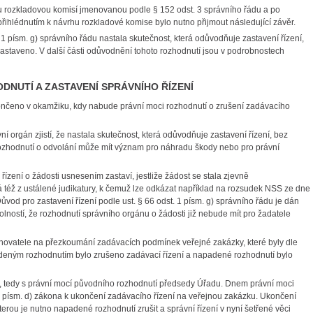
rozkladovou komisí jmenovanou podle § 152 odst. 3 správního řádu a po
ihlédnutím k návrhu rozkladové komise bylo nutno přijmout následující závěr.
 písm. g) správního řádu nastala skutečnost, která odůvodňuje zastavení řízení,
zastaveno. V další části odůvodnění tohoto rozhodnutí jsou v podrobnostech
NUTÍ A ZASTAVENÍ SPRÁVNÍHO ŘÍZENÍ
ončeno v okamžiku, kdy nabude právní moci rozhodnutí o zrušení zadávacího
 orgán zjistí, že nastala skutečnost, která odůvodňuje zastavení řízení, bez
 rozhodnutí o odvolání může mít význam pro náhradu škody nebo pro právní
zení o žádosti usnesením zastaví, jestliže žádost se stala zjevně
též z ustálené judikatury, k čemuž lze odkázat například na rozsudek NSS ze dne
Důvod pro zastavení řízení podle ust. § 66 odst. 1 písm. g) správního řádu je dán
lností, že rozhodnutí správního orgánu o žádosti již nebude mít pro žadatele
ovatele na přezkoumání zadávacích podmínek veřejné zakázky, které byly dle
padeným rozhodnutím bylo zrušeno zadávací řízení a napadené rozhodnutí bylo
tedy s právní mocí původního rozhodnutí předsedy Úřadu. Dnem právní moci
 písm. d) zákona k ukončení zadávacího řízení na veřejnou zakázku. Ukončení
erou je nutno napadené rozhodnutí zrušit a správní řízení v nyní šetřené věci