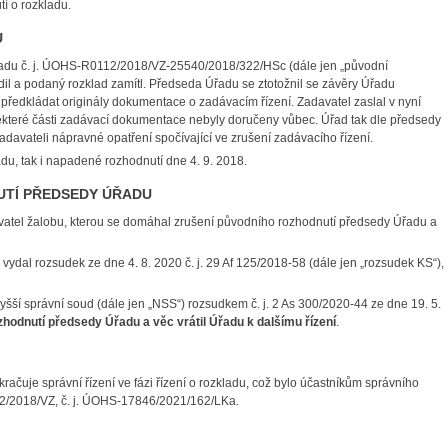
í o rozkladu.
U
adu č. j. ÚOHS-R0112/2018/VZ-25540/2018/322/HSc (dále jen „původní
il a podaný rozklad zamítl. Předseda Úřadu se ztotožnil se závěry Úřadu
ředkládat originály dokumentace o zadávacím řízení. Zadavatel zaslal v nyní
ěkteré části zadávací dokumentace nebyly doručeny vůbec. Úřad tak dle předsedy
adavateli nápravné opatření spočívající ve zrušení zadávacího řízení.
, tak i napadené rozhodnutí dne 4. 9. 2018.
TÍ PŘEDSEDY ÚŘADU
el žalobu, kterou se domáhal zrušení původního rozhodnutí předsedy Úřadu a
ydal rozsudek ze dne 4. 8. 2020 č. j. 29 Af 125/2018-58 (dále jen „rozsudek KS“),
ší správní soud (dále jen „NSS“) rozsudkem č. j. 2 As 300/2020-44 ze dne 19. 5.
hodnutí předsedy Úřadu a věc vrátil Úřadu k dalšímu řízení
.
čuje správní řízení ve fázi řízení o rozkladu, což bylo účastníkům správního
12/2018/VZ, č. j. ÚOHS-17846/2021/162/LKa.