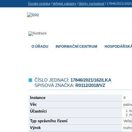
Úvodní stránka
/
Veřejné zakázky
/
Sbírky rozhodnutí
/
17846/2021/162/
O ÚŘADU
INFORMAČNÍ CENTRUM
HOSPODÁŘSKÁ
ČÍSLO JEDNACÍ:
17846/2021/162/LKA
SPISOVÁ ZNAČKA:
R0112/2018/VZ
Instance
II.
Věc
palo
Účastníci
K
P
Typ správního řízení
Veře
Výrok
rozho