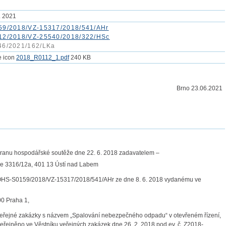
. 2021
59/2018/VZ-15317/2018/541/AHr
12/2018/VZ-25540/2018/322/HSc
46/2021/162/LKa
2018_R0112_1.pdf
240 KB
Brno 23.06.2021
Ka
hranu hospodářské soutěže dne 22. 6. 2018 zadavatelem –
éče 3316/12a, 401 13 Ústí nad Labem
. ÚOHS-S0159/2018/VZ-15317/2018/541/AHr ze dne 8. 6. 2018 vydanému ve
00 Praha 1,
veřejné zakázky s názvem „Spalování nebezpečného odpadu“ v otevřeném řízení,
eřejněno ve Věstníku veřejných zakázek dne 26. 2. 2018 pod ev. č. Z2018-