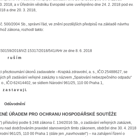
3. 2018, a v Úředním věstníku Evropské unie uveřejněno dne 24. 2. 2018 pod ev.
018 a dne 20. 3. 2018,
a č. 500/2004 Sb., správní řád, ve znění pozdějších předpisů na základě návrhu
hož zákona, rozhodl takto:
S-S0159/2018/VZ-15317/2018/541/AHr ze dne 8. 6. 2018
r u š í m
i přezkoumání úkonů zadavatele –Krajská zdravotní, a. s., IČO 25488627, se
ných při zadávání veřejné zakázky s názvem „Spalování nebezpečného odpadu“
. o., IČO 62414402, se sídlem Národní 961/25, 110 00 Praha 1,
z a s t a v u j i.
Odůvodnění
DENÉ ÚŘADEM PRO OCHRANU HOSPODÁŘSKÉ SOUTĚŽE
říslušný podle § 248 zákona č. 134/2016 Sb., o zadávání veřejných zakázek,
ru nad dodržováním pravidel stanovených tímto zákonem, obdržel dne 30. 4. 2018
odní 961/25, 110 00 Praha 1 (dále jen „navrhovatel“) – na zahájení řízení o