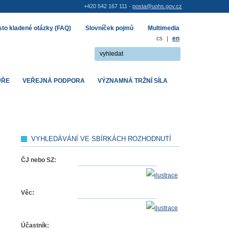
+420 542 167 111 ·
posta@uohs.gov.cz
to kladené otázky (FAQ)
Slovníček pojmů
Multimedia
cs
|
en
UŘE
VEŘEJNÁ PODPORA
VÝZNAMNÁ TRŽNÍ SÍLA
VYHLEDÁVÁNÍ VE SBÍRKÁCH ROZHODNUTÍ
ČJ nebo SZ:
Věc:
Účastník: