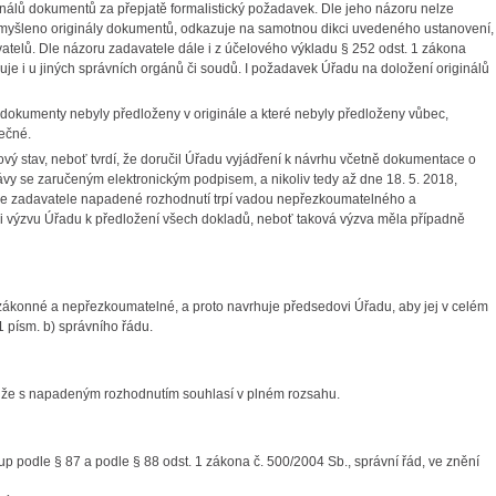
álů dokumentů za přepjatě formalistický požadavek. Dle jeho názoru nelze
e myšleno originály dokumentů, odkazuje na samotnou dikci uvedeného ustanovení,
atelů. Dle názoru zadavatele dále i z účelového výkladu § 252 odst. 1 zákona
uje i u jiných správních orgánů či soudů. I požadavek Úřadu na doložení originálů
dokumenty nebyly předloženy v originále a které nebyly předloženy vůbec,
ečné.
 stav, neboť tvrdí, že doručil Úřadu vyjádření k návrhu včetně dokumentace o
rávy se zaručeným elektronickým podpisem, a nikoliv tedy až dne 18. 5. 2018,
dle zadavatele napadené rozhodnutí trpí vadou nepřezkoumatelného a
 výzvu Úřadu k předložení všech dokladů, neboť taková výzva měla případně
konné a nepřezkoumatelné, a proto navrhuje předsedovi Úřadu, aby jej v celém
1 písm. b) správního řádu.
 že s napadeným rozhodnutím souhlasí v plném rozsahu.
odle § 87 a podle § 88 odst. 1 zákona č. 500/2004 Sb., správní řád, ve znění