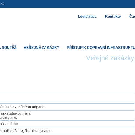
LKa
Legislativa
Kontakty
Čas
 SOUTĚŽ
VEŘEJNÉ ZAKÁZKY
PŘÍSTUP K DOPRAVNÍ INFRASTRUKT
Veřejné zakázky
vání nebezpečného odpadu
rajská zdravotní, a. s.
urum s. r. o.
jná zakázka
dnutí zrušeno, řízení zastaveno