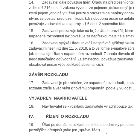
14. Zadavatel dále považuje lpění Úřadu na předložení origin
z dikce § 216 odst. 1 zákona vyvodit, že pojmem „dokumenty“ j
která pojem „originály“ užívá pouze s odkazem na nabídky dodav
plyne, že postačí předložení kopií, když obdobná praxe se uplatň
považuje zadavatel za rozporný s § 6 odst. 2 správního řádu.
15. Zadavatel poukazuje také na to, že Úřad nerozlišil, které 
napadené rozhodnutí tak považuje za nepřezkoumatelné a zmat
16. Zadavatel vytýká Úřadu rovněž nesprávně zjištěný skutkový
zadávacím řízení již dne 11. 5. 2018, a to ve formě e-mailové zp
jak konstatuje Úřad v napadeném rozhodnutí. Z tohoto důvodu 
nedostatečného odůvodnění. Za zmatečnou považuje zadavatel i
obsahovat pouze výčet dokladů absentujících.
ZÁVĚR ROZKLADU
17. Zadavatel je přesvědčen, že napadené rozhodnutí je nezá
rozsahu zrušil a věc vrátil k novému projednání podle § 90 odst. 
VYJÁDŘENÍ NAVRHOVATELE
18. Navrhovatel se k rozkladu zadavatele vyjádřil pouze tak,
IV. ŘÍZENÍ O ROZKLADU
19. Úřad po doručení rozkladu neshledal podmínky pro postup p
pozdějších předpisů (dále jen „správní řád“)