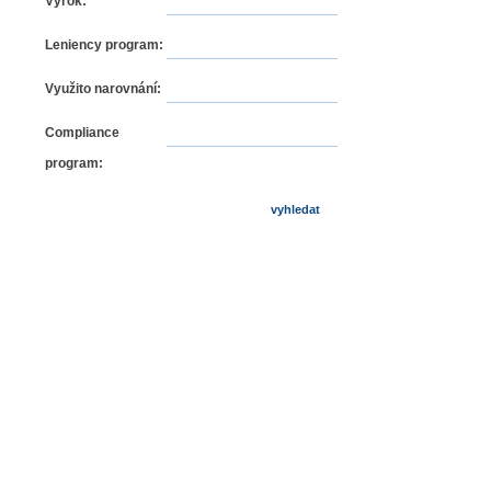
Výrok:
Leniency program:
Využito narovnání:
Compliance
program: