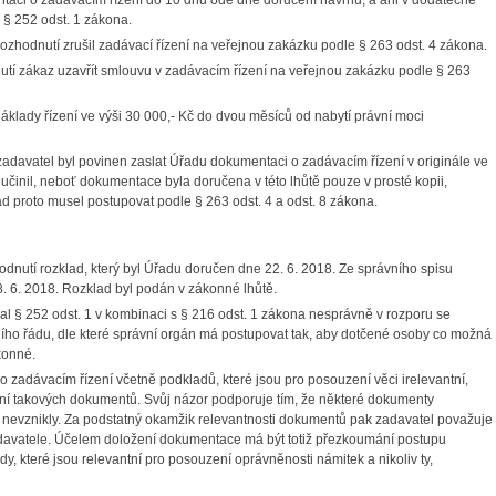
entaci o zadávacím řízení do 10 dnů ode dne doručení návrhu, a ani v dodatečné
 § 252 odst. 1 zákona.
dnutí zrušil zadávací řízení na veřejnou zakázku podle § 263 odst. 4 zákona.
 zákaz uzavřít smlouvu v zadávacím řízení na veřejnou zakázku podle § 263
ady řízení ve výši 30 000,- Kč do dvou měsíců od nabytí právní moci
vatel byl povinen zaslat Úřadu dokumentaci o zadávacím řízení v originále ve
činil, neboť dokumentace byla doručena v této lhůtě pouze v prosté kopii,
 proto musel postupovat podle § 263 odst. 4 a odst. 8 zákona.
utí rozklad, který byl Úřadu doručen dne 22. 6. 2018. Ze správního spisu
. 6. 2018. Rozklad byl podán v zákonné lhůtě.
 § 252 odst. 1 v kombinaci s § 216 odst. 1 zákona nesprávně v rozporu se
ního řádu, dle které správní orgán má postupovat tak, aby dotčené osoby co možná
konné.
adávacím řízení včetně podkladů, které jsou pro posouzení věci irelevantní,
ní takových dokumentů. Svůj názor podporuje tím, že některé dokumenty
tě nevznikly. Za podstatný okamžik relevantnosti dokumentů pak zadavatel považuje
adavatele. Účelem doložení dokumentace má být totiž přezkoumání postupu
dy, které jsou relevantní pro posouzení oprávněnosti námitek a nikoliv ty,