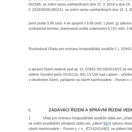
001595, ve znění oprav uveřejněných dne 15. 3. 2018 a dne 19. 
č. 2018/S039-085241, ve znění oprav uveřejněných dne 15. 3. 2
jsem podle § 90 odst. 4 ve spojení s § 66 odst. 1 písm. g) zákon
rozkladové komise, jmenované podle ustanovení § 152 odst. 3 té
Rozhodnutí Úřadu pro ochranu hospodářské soutěže č. j. ÚOH
a správní řízení vedené pod sp. zn. ÚOHS-S0159/2018/VZ ve věc
sídlem Sociální péče 3316/12a, 401 13 Ústí nad Labem – učině
v otevřeném řízení, zahájené na návrh navrhovatele – Purum s. r
I. ZADÁVACÍ ŘÍZENÍ A SPRÁVNÍ ŘÍZENÍ VE
1. Úřad pro ochranu hospodářské soutěže (dále jen „Úřad“) p
ve znění pozdějších předpisů (dále jen „zákon“)
[1]
k výkonu dozo
návrh navrhovatele – Purum s. r. o., IČO 62414402, se sídlem Nár