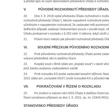
a předal spis se svým stanoviskem předsedovi Úřadu k rozhodnut
V. PŮVODNÍ ROZHODNUTÍ PŘEDSEDY ÚŘAD
20. Dne 3. 9. 2018 vydal předseda Úřadu rozhodnutí o rozkl
rozhodnutí předsedy Úřadu“), kterým napadené rozhodnutí potvrd
učiněnými v napadeném rozhodnutí, že zadavatel měl povinnost p
šetřeném případě zadávací dokumentaci pouze v prosté kopii, n
Úřadu postupoval v souladu s § 263 odst. 4 zákona, když uložil z
21. Právní moci nabylo jak původní rozhodnutí předsedy Úřadu
VI. SOUDNÍ PŘEZKUM PŮVODNÍHO ROZHODNU
22. Proti původnímu rozhodnutí předsedy Úřadu podal zadavat
vrácení předmětné věci k dalšímu řízení.
23. Krajský soud v Brně (dále jen „krajský soud“) v dané věci v
jímž žalobu podanou zadavatelem zamítl.
24. Proti rozsudku KS podal zadavatel kasační stížnost. Nejvyš
2021 (dále jen „rozsudek NSS“) zrušil rozsudek KS a původní
roz
VII. POKRAČOVÁNÍ V ŘÍZENÍ O ROZKLADU
25. Po zrušení a vrácení věci NSS Úřadu k dalšímu řízení pokra
řízení oznámeno přípisem ze dne 1. 6. 2021, sp. zn. ÚOHS-R01
STANOVISKO PŘEDSEDY ÚŘADU