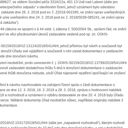
488627, se sídlem Sociální péče 3316/12a, 401 13 Ústí nad Labem (dále jen
 nebezpečného odpadu“ v otevřeném řízení, jehož oznámení bylo odesláno
h zakázek dne 26. 2. 2018 pod ev. č. Z2018-001595, ve znění oprav uveřejněných
ké unie uveřejněno dne 24. 2. 2018 pod ev. č. 2018/S039-085241, ve znění oprav
ná zakázka“).
zákona ve spojení s § 44 odst. 1 zákona č. 500/2004 Sb., správní řád, ve znění
řízení ve věci přezkoumání úkonů zadavatele vedené pod sp. zn. ÚOHS-
S0159/2018/VZ-13124/2018/541/AHr, jehož přílohou byl návrh a současně byl
 doručit Úřadu své vyjádření a současně s ním zaslat dokumentaci o zadávacím
 ode dne doručení návrhu.
ní neobdržel, proto usnesením č. j. ÚOHS-S0159/2018/VZ-13799/2018/541/AHr
stanovil zadavateli dodatečnou lhůtu 5 dnů k doručení dokumentace o zadávacím
vené lhůtě doručena nebude, uloží Úřad nápravné opatření spočívající ve zrušení
 k návrhu navrhovatele na zahájení řízení spolu s částí dokumentace o
ace ze dne 12. 3. 2018, 16. 3. 2018 a 28. 3. 2018, zpráva o hodnocení nabídek
018 a rozhodnutí a oznámení o výběru dodavatele ze dne 20. 4. 2018 byly Úřadu
nverze. Některé dokumenty Úřad neobdržel vůbec, například originály nabídek 3
dokumentace.
018/VZ-15317/2018/541/AHr (dále jen „napadené rozhodnutí“), kterým rozhodl