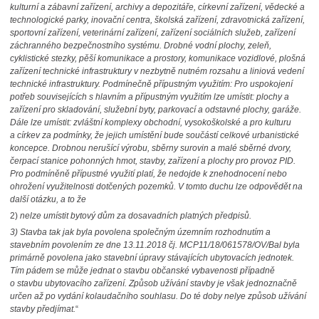
kulturní a zábavní zařízení, archivy a depozitáře, církevní zařízení, vědecké a
technologické parky, inovační centra, školská zařízení, zdravotnická zařízení,
sportovní zařízení, veterinární zařízení, zařízení sociálních služeb, zařízení
záchranného bezpečnostního systému. Drobné vodní plochy, zeleň,
cyklistické stezky, pěší komunikace a prostory, komunikace vozidlové, plošná
zařízení technické infrastruktury v nezbytně nutném rozsahu a liniová vedení
technické infrastruktury. Podmínečně přípustným využitím: Pro uspokojení
potřeb souvisejících s hlavním a přípustným využitím lze umístit: plochy a
zařízení pro skladování, služební byty, parkovací a odstavné plochy, garáže.
Dále lze umístit: zvláštní komplexy obchodní, vysokoškolské a pro kulturu
a církev za podmínky, že jejich umístění bude součástí celkové urbanistické
koncepce. Drobnou nerušící výrobu, sběrny surovin a malé sběrné dvory,
čerpací stanice pohonných hmot, stavby, zařízení a plochy pro provoz PID.
Pro podmíněně přípustné využití platí, že nedojde k znehodnocení nebo
ohrožení využitelnosti dotčených pozemků. V tomto duchu lze odpovědět na
další otázku, a to že
2)
nelze umístit bytový dům za dosavadních platných předpisů.
3) Stavba tak jak byla povolena společným územním rozhodnutím a
stavebním povolením ze dne 13.11.2018 čj. MCP11/18/061578/OV/Bal byla
primárně povolena jako stavební úpravy stávajících ubytovacích jednotek.
Tím pádem se může jednat o stavbu občanské vybavenosti případně
o stavbu ubytovacího zařízení. Způsob užívání stavby je však jednoznačně
určen až po vydání kolaudačního souhlasu. Do té doby nelye způsob užívání
stavby předjímat.
“