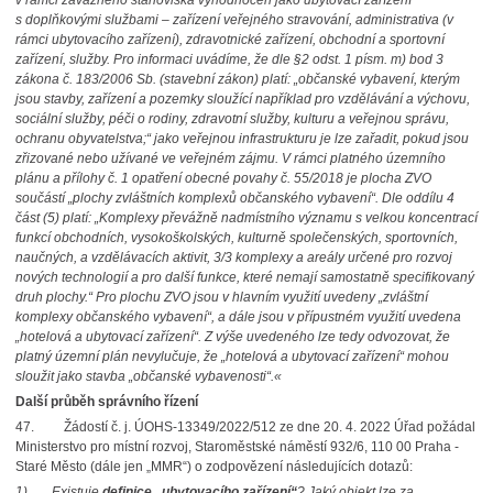
v rámci závazného stanoviska vyhodnocen jako ubytovací zařízení
s doplňkovými službami – zařízení veřejného stravování, administrativa (v
rámci ubytovacího zařízení), zdravotnické zařízení, obchodní a sportovní
zařízení, služby. Pro informaci uvádíme, že dle §2 odst. 1 písm. m) bod 3
zákona č. 183/2006 Sb. (stavební zákon) platí: „občanské vybavení, kterým
jsou stavby, zařízení a pozemky sloužící například pro vzdělávání a výchovu,
sociální služby, péči o rodiny, zdravotní služby, kulturu a veřejnou správu,
ochranu obyvatelstva;“ jako veřejnou infrastrukturu je lze zařadit, pokud jsou
zřizované nebo užívané ve veřejném zájmu. V rámci platného územního
plánu a přílohy č. 1 opatření obecné povahy č. 55/2018 je plocha ZVO
součástí „plochy zvláštních komplexů občanského vybavení“. Dle oddílu 4
část (5) platí: „Komplexy převážně nadmístního významu s velkou koncentrací
funkcí obchodních, vysokoškolských, kulturně společenských, sportovních,
naučných, a vzdělávacích aktivit, 3/3 komplexy a areály určené pro rozvoj
nových technologií a pro další funkce, které nemají samostatně specifikovaný
druh plochy.“ Pro plochu ZVO jsou v hlavním využití uvedeny „zvláštní
komplexy občanského vybavení“, a dále jsou v přípustném využití uvedena
„hotelová a ubytovací zařízení“. Z výše uvedeného lze tedy odvozovat, že
platný územní plán nevylučuje, že „hotelová a ubytovací zařízení“ mohou
sloužit jako stavba „občanské vybavenosti“.
«
Další průběh správního řízení
47. Žádostí č. j. ÚOHS-13349/2022/512 ze dne 20. 4. 2022 Úřad požádal
Ministerstvo pro místní rozvoj, Staroměstské náměstí 932/6, 110 00 Praha -
Staré Město (dále jen „MMR“) o zodpovězení následujících dotazů:
1)
„Existuje
definice
„ubytovacího zařízení“
? Jaký objekt lze za