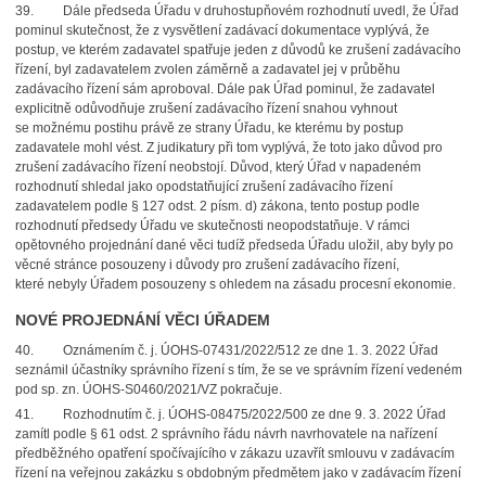
39. Dále předseda Úřadu v druhostupňovém rozhodnutí uvedl, že Úřad
pominul skutečnost, že z vysvětlení zadávací dokumentace vyplývá, že
postup, ve kterém zadavatel spatřuje jeden z důvodů ke zrušení zadávacího
řízení, byl zadavatelem zvolen záměrně a zadavatel jej v průběhu
zadávacího řízení sám aproboval. Dále pak Úřad pominul, že zadavatel
explicitně odůvodňuje zrušení zadávacího řízení snahou vyhnout
se možnému postihu právě ze strany Úřadu, ke kterému by postup
zadavatele mohl vést. Z judikatury při tom vyplývá, že toto jako důvod pro
zrušení zadávacího řízení neobstojí. Důvod, který Úřad v napadeném
rozhodnutí shledal jako opodstatňující zrušení zadávacího řízení
zadavatelem podle § 127 odst. 2 písm. d) zákona, tento postup podle
rozhodnutí předsedy Úřadu ve skutečnosti neopodstatňuje. V rámci
opětovného projednání dané věci tudíž předseda Úřadu uložil, aby byly po
věcné stránce posouzeny i důvody pro zrušení zadávacího řízení,
které nebyly Úřadem posouzeny s ohledem na zásadu procesní ekonomie.
NOVÉ PROJEDNÁNÍ VĚCI ÚŘADEM
40. Oznámením č. j. ÚOHS-07431/2022/512 ze dne 1. 3. 2022 Úřad
seznámil účastníky správního řízení s tím, že se ve správním řízení vedeném
pod sp. zn. ÚOHS-S0460/2021/VZ pokračuje.
41. Rozhodnutím č. j. ÚOHS-08475/2022/500 ze dne 9. 3. 2022 Úřad
zamítl podle § 61 odst. 2 správního řádu návrh navrhovatele na nařízení
předběžného opatření spočívajícího v zákazu uzavřít smlouvu v zadávacím
řízení na veřejnou zakázku s obdobným předmětem jako v zadávacím řízení