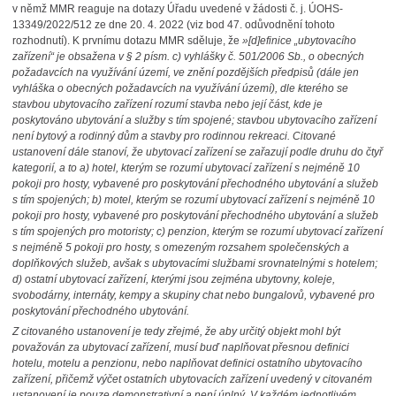
v němž MMR reaguje na dotazy Úřadu uvedené v žádosti č. j. ÚOHS-
13349/2022/512 ze dne 20. 4. 2022 (viz bod 47. odůvodnění tohoto
rozhodnutí). K prvnímu dotazu MMR sděluje, že
»[d
]efinice „ubytovacího
zařízení“ je obsažena v § 2 písm. c) vyhlášky č. 501/2006 Sb., o obecných
požadavcích na využívání území, ve znění pozdějších předpisů (dále jen
vyhláška o obecných požadavcích na využívání území), dle kterého se
stavbou ubytovacího zařízení rozumí stavba nebo její část, kde je
poskytováno ubytování a služby s tím spojené; stavbou ubytovacího zařízení
není bytový a rodinný dům a stavby pro rodinnou rekreaci. Citované
ustanovení dále stanoví, že ubytovací zařízení se zařazují podle druhu do čtyř
kategorií, a to a) hotel, kterým se rozumí ubytovací zařízení s nejméně 10
pokoji pro hosty, vybavené pro poskytování přechodného ubytování a služeb
s tím spojených; b) motel, kterým se rozumí ubytovací zařízení s nejméně 10
pokoji pro hosty, vybavené pro poskytování přechodného ubytování a služeb
s tím spojených pro motoristy; c) penzion, kterým se rozumí ubytovací zařízení
s nejméně 5 pokoji pro hosty, s omezeným rozsahem společenských a
doplňkových služeb, avšak s ubytovacími službami srovnatelnými s hotelem;
d) ostatní ubytovací zařízení, kterými jsou zejména ubytovny, koleje,
svobodárny, internáty, kempy a skupiny chat nebo bungalovů, vybavené pro
poskytování přechodného ubytování.
Z citovaného ustanovení je tedy zřejmé, že aby určitý objekt mohl být
považován za ubytovací zařízení, musí buď naplňovat přesnou definici
hotelu, motelu a penzionu, nebo naplňovat definici ostatního ubytovacího
zařízení, přičemž výčet ostatních ubytovacích zařízení uvedený v citovaném
ustanovení je pouze demonstrativní a není úplný. V každém jednotlivém