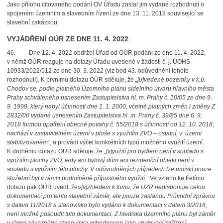
Jako přílohu citovaného podání OV Úřadu zaslal jím vydané rozhodnutí o
spojeném územním a stavebním řízení ze dne 13. 11. 2018 související se
stavební zakázkou.
VYJÁDŘENÍ OÚR ZE DNE 11. 4. 2022
46. Dne 12. 4. 2022 obdržel Úřad od OÚR podání ze dne 11. 4. 2022,
v němž OÚR reaguje na dotazy Úřadu uvedené v žádosti č. j. ÚOHS-
10933/2022/512 ze dne 30. 3. 2022 (viz bod 43. odůvodnění tohoto
rozhodnutí). K prvnímu dotazu OÚR sděluje, že
„
[u
]vedené pozemky v k.ú.
Chodov se, podle platného Územního plánu sídelního útvaru hlavního města
Prahy schváleného usnesením Zastupitelstva hl. m. Prahy č. 10/05 ze dne 9.
9. 1999, který nabyl účinnosti dne 1. 1. 2000, včetně platných změn i změny Z
2832/00 vydané usnesením Zastupitelstva hl. m. Prahy č. 39/85 dne 6. 9.
2018 formou opatření obecné povahy č. 55/2018 s účinností od 12. 10. 2018,
nachází v zastavitelném území v ploše s využitím ZVO – ostatní, v území
stabilizovaném
“, a provádí výčet konkrétních typů možného využití území.
K druhému dotazu OÚR sděluje, že
„
[v
]yužití pro bydlení není v souladu s
využitím plochy ZVO, tedy ani bytový dům ani rezidenční objekt není v
souladu s využitím této plochy. V odůvodněných případech lze umístit pouze
služební byt v rámci podmíněně přípustného využití.“
Ve vztahu ke třetímu
dotazu pak OÚR uvedl, že
»[v
]zhledem k tomu, že UZR nedisponuje celou
dokumentací pro tento stavební záměr, ale pouze zaslanou Průvodní zprávou
s datem 11/2018 a stanovisko bylo vydáno k dokumentaci s datem 3/2016,
není možné posoudit tuto dokumentaci. Z hlediska územního plánu byl záměr