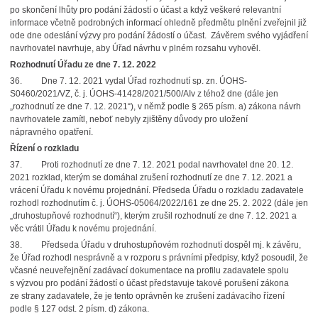
po skončení lhůty pro podání žádostí o účast a když veškeré relevantní
informace včetně podrobných informací ohledně předmětu plnění zveřejnil již
ode dne odeslání výzvy pro podání žádostí o účast. Závěrem svého vyjádření
navrhovatel navrhuje, aby Úřad návrhu v plném rozsahu vyhověl.
Rozhodnutí Úřadu ze dne 7. 12. 2022
36. Dne 7. 12. 2021 vydal Úřad rozhodnutí sp. zn. ÚOHS-
S0460/2021/VZ, č. j. ÚOHS-41428/2021/500/AIv z téhož dne (dále jen
„rozhodnutí ze dne 7. 12. 2021“), v němž podle § 265 písm. a) zákona návrh
navrhovatele zamítl, neboť nebyly zjištěny důvody pro uložení
nápravného opatření.
Řízení o rozkladu
37. Proti rozhodnutí ze dne 7. 12. 2021 podal navrhovatel dne 20. 12.
2021 rozklad, kterým se domáhal zrušení rozhodnutí ze dne 7. 12. 2021 a
vrácení Úřadu k novému projednání. Předseda Úřadu o rozkladu zadavatele
rozhodl rozhodnutím č. j. ÚOHS-05064/2022/161 ze dne 25. 2. 2022 (dále jen
„druhostupňové rozhodnutí“), kterým zrušil rozhodnutí ze dne 7. 12. 2021 a
věc vrátil Úřadu k novému projednání.
38. Předseda Úřadu v druhostupňovém rozhodnutí dospěl mj. k závěru,
že Úřad rozhodl nesprávně a v rozporu s právními předpisy, když posoudil, že
včasné neuveřejnění zadávací dokumentace na profilu zadavatele spolu
s výzvou pro podání žádostí o účast představuje takové porušení zákona
ze strany zadavatele, že je tento oprávněn ke zrušení zadávacího řízení
podle § 127 odst. 2 písm. d) zákona.