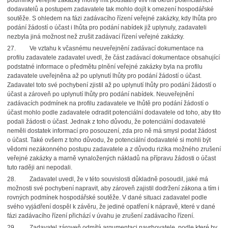
podmínky veřejné zakázky mohly mít podstatný vliv na okruh potenciálních
dodavatelů a postupem zadavatele tak mohlo dojít k omezení hospodářské
soutěže. S ohledem na fázi zadávacího řízení veřejné zakázky, kdy lhůta pro
podání žádostí o účast i lhůta pro podání nabídek již uplynuly, zadavateli
nezbyla jiná možnost než zrušit zadávací řízení veřejné zakázky.
27. Ve vztahu k včasnému neuveřejnění zadávací dokumentace na
profilu zadavatele zadavatel uvedl, že část zadávací dokumentace obsahující
podstatné informace o předmětu plnění veřejné zakázky byla na profilu
zadavatele uveřejněna až po uplynutí lhůty pro podání žádostí o účast.
Zadavatel toto své pochybení zjistil až po uplynutí lhůty pro podání žádostí o
účast a zároveň po uplynutí lhůty pro podání nabídek. Neuveřejnění
zadávacích podmínek na profilu zadavatele ve lhůtě pro podání žádostí o
účast mohlo podle zadavatele odradit potenciální dodavatele od toho, aby tito
podali žádosti o účast. Jednak z toho důvodu, že potenciální dodavatelé
neměli dostatek informací pro posouzení, zda pro ně má smysl podat žádost
o účast. Také ovšem z toho důvodu, že potenciální dodavatelé si mohli být
vědomi nezákonného postupu zadavatele a z důvodu rizika možného zrušení
veřejné zakázky a marně vynaložených nákladů na přípravu žádosti o účast
tuto raději ani nepodali.
28. Zadavatel uvedl, že v této souvislosti důkladně posoudil, jaké má
možnosti své pochybení napravit, aby zároveň zajistil dodržení zákona a tím i
rovných podmínek hospodářské soutěže. V dané situaci zadavatel podle
svého vyjádření dospěl k závěru, že jediné opatření k nápravě, které v dané
fázi zadávacího řízení přichází v úvahu je zrušení zadávacího řízení.
29. Zadavatel zároveň odmítá argumentaci navrhovatele, podle které by