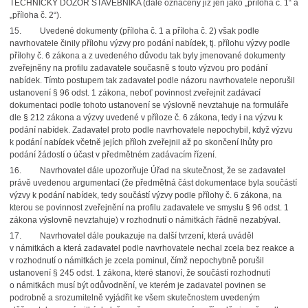
TECHNICKÝ DOZOR STAVEBNÍKA (dále označeny již jen jako „příloha č. 1“ a
„příloha č. 2“).
15. Uvedené dokumenty (příloha č. 1 a příloha č. 2) však podle
navrhovatele činily přílohu výzvy pro podání nabídek, tj. přílohu výzvy podle
přílohy č. 6 zákona a z uvedeného důvodu tak byly jmenované dokumenty
zveřejněny na profilu zadavatele současně s touto výzvou pro podání
nabídek. Tímto postupem tak zadavatel podle názoru navrhovatele neporušil
ustanovení § 96 odst. 1 zákona, neboť povinnost zveřejnit zadávací
dokumentaci podle tohoto ustanovení se výslovně nevztahuje na formuláře
dle § 212 zákona a výzvy uvedené v příloze č. 6 zákona, tedy i na výzvu k
podání nabídek. Zadavatel proto podle navrhovatele nepochybil, když výzvu
k podání nabídek včetně jejích příloh zveřejnil až po skončení lhůty pro
podání žádostí o účast v předmětném zadávacím řízení.
16. Navrhovatel dále upozorňuje Úřad na skutečnost, že se zadavatel
právě uvedenou argumentací (že předmětná část dokumentace byla součástí
výzvy k podání nabídek, tedy součástí výzvy podle přílohy č. 6 zákona, na
kterou se povinnost zveřejnění na profilu zadavatele ve smyslu § 96 odst. 1
zákona výslovně nevztahuje) v rozhodnutí o námitkách řádně nezabýval.
17. Navrhovatel dále poukazuje na další tvrzení, která uváděl
v námitkách a která zadavatel podle navrhovatele nechal zcela bez reakce a
v rozhodnutí o námitkách je zcela pominul, čímž nepochybně porušil
ustanovení § 245 odst. 1 zákona, které stanoví, že součástí rozhodnutí
o námitkách musí být odůvodnění, ve kterém je zadavatel povinen se
podrobně a srozumitelně vyjádřit ke všem skutečnostem uvedeným