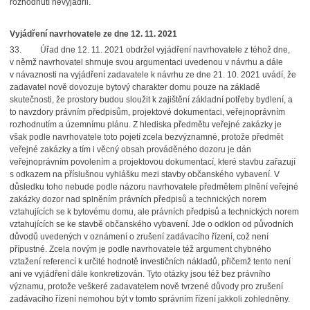
rozhodnutí nevyjádřil.
Vyjádření navrhovatele ze dne 12. 11. 2021
33. Úřad dne 12. 11. 2021 obdržel vyjádření navrhovatele z téhož dne,
v němž navrhovatel shrnuje svou argumentaci uvedenou v návrhu a dále
v návaznosti na vyjádření zadavatele k návrhu ze dne 21. 10. 2021 uvádí, že
zadavatel nově dovozuje bytový charakter domu pouze na základě
skutečnosti, že prostory budou sloužit k zajištění základní potřeby bydlení, a
to navzdory právním předpisům, projektové dokumentaci, veřejnoprávním
rozhodnutím a územnímu plánu. Z hlediska předmětu veřejné zakázky je
však podle navrhovatele toto pojetí zcela bezvýznamné, protože předmět
veřejné zakázky a tím i věcný obsah prováděného dozoru je dán
veřejnoprávním povolením a projektovou dokumentací, které stavbu zařazují
s odkazem na příslušnou vyhlášku mezi stavby občanského vybavení. V
důsledku toho nebude podle názoru navrhovatele předmětem plnění veřejné
zakázky dozor nad splněním právních předpisů a technických norem
vztahujících se k bytovému domu, ale právních předpisů a technických norem
vztahujících se ke stavbě občanského vybavení. Jde o odklon od původních
důvodů uvedených v oznámení o zrušení zadávacího řízení, což není
přípustné. Zcela novým je podle navrhovatele též argument chybného
vztažení referencí k určité hodnotě investičních nákladů, přičemž tento není
ani ve vyjádření dále konkretizován. Tyto otázky jsou též bez právního
významu, protože veškeré zadavatelem nově tvrzené důvody pro zrušení
zadávacího řízení nemohou být v tomto správním řízení jakkoli zohledněny.