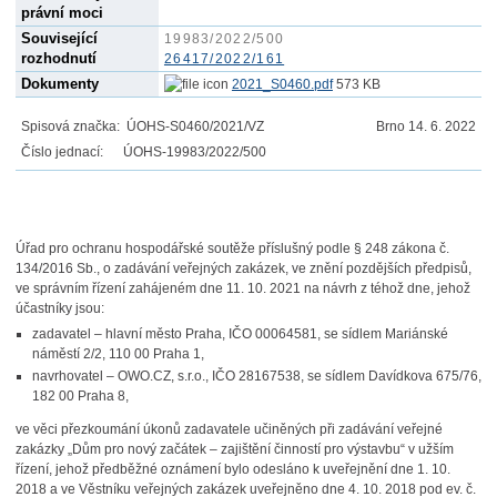
právní moci
Související
19983/2022/500
rozhodnutí
26417/2022/161
Dokumenty
2021_S0460.pdf
573 KB
Spisová značka: ÚOHS-S0460/2021/VZ
Brno 14. 6. 2022
Číslo jednací: ÚOHS-19983/2022/500
Úřad pro ochranu hospodářské soutěže příslušný podle § 248 zákona č.
134/2016 Sb., o zadávání veřejných zakázek, ve znění pozdějších předpisů,
ve správním řízení zahájeném dne 11. 10. 2021 na návrh z téhož dne, jehož
účastníky jsou:
zadavatel – hlavní město Praha, IČO 00064581, se sídlem Mariánské
náměstí 2/2, 110 00 Praha 1,
navrhovatel – OWO.CZ, s.r.o., IČO 28167538, se sídlem Davídkova 675/76,
182 00 Praha 8,
ve věci přezkoumání úkonů zadavatele učiněných při zadávání veřejné
zakázky „Dům pro nový začátek – zajištění činností pro výstavbu“ v užším
řízení, jehož předběžné oznámení bylo odesláno k uveřejnění dne 1. 10.
2018 a ve Věstníku veřejných zakázek uveřejněno dne 4. 10. 2018 pod ev. č.