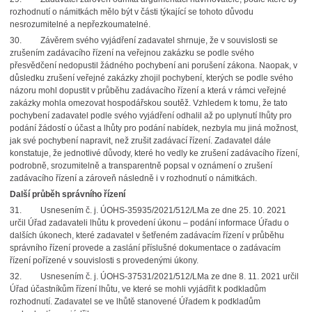
rozhodnutí o námitkách mělo být v části týkající se tohoto důvodu
nesrozumitelné a nepřezkoumatelné.
30. Závěrem svého vyjádření zadavatel shrnuje, že v souvislosti se
zrušením zadávacího řízení na veřejnou zakázku se podle svého
přesvědčení nedopustil žádného pochybení ani porušení zákona. Naopak, v
důsledku zrušení veřejné zakázky zhojil pochybení, kterých se podle svého
názoru mohl dopustit v průběhu zadávacího řízení a která v rámci veřejné
zakázky mohla omezovat hospodářskou soutěž. Vzhledem k tomu, že tato
pochybení zadavatel podle svého vyjádření odhalil až po uplynutí lhůty pro
podání žádostí o účast a lhůty pro podání nabídek, nezbyla mu jiná možnost,
jak své pochybení napravit, než zrušit zadávací řízení. Zadavatel dále
konstatuje, že jednotlivé důvody, které ho vedly ke zrušení zadávacího řízení,
podrobně, srozumitelně a transparentně popsal v oznámení o zrušení
zadávacího řízení a zároveň následně i v rozhodnutí o námitkách.
Další průběh správního řízení
31. Usnesením č. j. ÚOHS-35935/2021/512/LMa ze dne 25. 10. 2021
určil Úřad zadavateli lhůtu k provedení úkonu – podání informace Úřadu o
dalších úkonech, které zadavatel v šetřeném zadávacím řízení v průběhu
správního řízení provede a zaslání příslušné dokumentace o zadávacím
řízení pořízené v souvislosti s provedenými úkony.
32. Usnesením č. j. ÚOHS-37531/2021/512/LMa ze dne 8. 11. 2021 určil
Úřad účastníkům řízení lhůtu, ve které se mohli vyjádřit k podkladům
rozhodnutí. Zadavatel se ve lhůtě stanovené Úřadem k podkladům