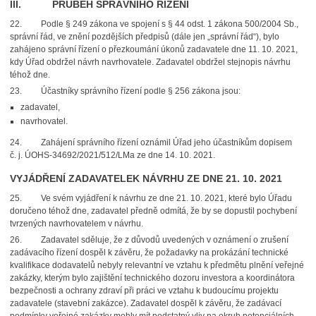
III. PRŮBĚH SPRÁVNÍHO ŘÍZENÍ
22. Podle § 249 zákona ve spojení s § 44 odst. 1 zákona 500/2004 Sb.,
správní řád, ve znění pozdějších předpisů (dále jen „správní řád“), bylo
zahájeno správní řízení o přezkoumání úkonů zadavatele dne 11. 10. 2021,
kdy Úřad obdržel návrh navrhovatele. Zadavatel obdržel stejnopis návrhu
téhož dne.
23. Účastníky správního řízení podle § 256 zákona jsou:
zadavatel,
navrhovatel.
24. Zahájení správního řízení oznámil Úřad jeho účastníkům dopisem
č. j. ÚOHS-34692/2021/512/LMa ze dne 14. 10. 2021.
VYJÁDŘENÍ ZADAVATELEK NÁVRHU ZE DNE 21. 10. 2021
25. Ve svém vyjádření k návrhu ze dne 21. 10. 2021, které bylo Úřadu
doručeno téhož dne, zadavatel předně odmítá, že by se dopustil pochybení
tvrzených navrhovatelem v návrhu.
26. Zadavatel sděluje, že z důvodů uvedených v oznámení o zrušení
zadávacího řízení dospěl k závěru, že požadavky na prokázání technické
kvalifikace dodavatelů nebyly relevantní ve vztahu k předmětu plnění veřejné
zakázky, kterým bylo zajištění technického dozoru investora a koordinátora
bezpečnosti a ochrany zdraví při práci ve vztahu k budoucímu projektu
zadavatele (stavební zakázce). Zadavatel dospěl k závěru, že zadávací