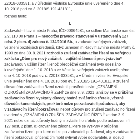
Z2018-033581, a v Úředním věstníku Evropské unie uveřejněno dne 4.
10. 2018 pod ev. č. 2018/S 191-431811,
rozhodl takto:
I.
Zadavatel– hlavní město Praha, IČO 00064581, se sídlem Mariánské náměstí
2/2, 110 00 Praha 1 –
nedodržel pravidlo stanovené v ustanovení § 127
odst. 2 písm. d) zákona č. 134/2016 Sb.
, o zadávání veřejných zakázek,
ve znění pozdějších předpisů, když usnesením Rady hlavního města Prahy č.
1993 ze dne 30. 8. 2021
rozhodl o zrušení zadávacího řízení na veřejnou
zakázku
„Dům pro nový začátek – zajištění činností pro výstavbu“
zadávanou v užším řízení, jehož předběžné oznámení bylo odesláno
k uveřejnění dne 1. 10. 2018 a ve Věstníku veřejných zakázek uveřejněno
dne 4. 10. 2018 pod ev. č. Z2018-033581, a v Úředním věstníku Evropské
unie uveřejněno dne 4. 10. 2018 pod ev. č. 2018/S 191-431811, a zrušení
citovaného zadávacího řízení oznámil prostřednictvím „OZNÁMENÍ
O ZRUŠENÍ ZADÁVACÍHO ŘÍZENÍ“ ze dne 3. 9. 2021,
aniž by se v průběhu
zadávacího řízení vyskytly důvody hodné zvláštního zřetele, včetně
důvodů ekonomických, pro které nelze po zadavateli požadovat, aby
v zadávacím řízení pokračoval
, neboť důvody pro zrušení zadávacího řízení
uvedené v „OZNÁMENÍ O ZRUŠENÍ ZADÁVACÍHO ŘÍZENÍ“ ze dne 3. 9.
2021 nelze označit důvody hodnými zvláštního zřetele podle ustanovení §
127 odst. 2 písm. d) citovaného zákona, které se vyskytly v průběhu
zadávacího řízení, pro které nelze po zadavateli požadovat, aby v zadávacím
řízení pokračoval, přičemž tím mohl ovlivnit výběr dodavatele, a dosud