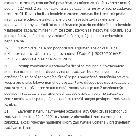
okolnost, kterou by bylo možné považovat za důvod zvláštního zřetele hodný
podle § 127 odst. 2 písm. d) zákona a s odkazem na něj bylo možné zadávací
řízení zrušit. Rozhodnutí zadavatele o zrušení zadávacího řízení tak podle
navrhovatele odporuje zákonu a je prvkem svévole zadavatele a jeho
opakované snahy zabránit účasti stěžovatele jakožto nechtěného dodavatele
v jakémkoli zadávacím řízení tím, že řízení, kterých se stěžovatel účastní, jsou
postupně bez jakékoli opory v zákoně rušena, což je podle navrhovatele
nepřijatelné.
19. Navrhovatel dále pro podporu své argumentace odkazuje na
rozhodovací praxi Úřadu a cituje rozhodnutí Úřadu č. j. S0079/2019/VZ-
11538/2019/523/GHo ze dne 24. 4. 2019.
20. Postup zadavatele v zadávacím řízení se stal podle navrhovatele
netransparentním, neboť důvody zrušení zadávacího řízení uvedené v
oznámení o zrušení zadávacího řízení nejsou podložené skutečným stavem
věci, a proto jako takové nemohou obstát. Pravé důvody postupu zadavatele
jsou skryté, a tudíž nepřezkoumatelné. Navrhovateli je tudíž nezákonným
postupem zadavatele zabráněno ucházet se o zadání veřejné zakázky, v
čemž navrhovatel spatřuje újmu, která mu nezákonným postupem zadavatele
vznikla.
21. Závěrem návrhu navrhovatel požaduje, aby Úřad zrušil rozhodnutí
zadavatele ze dne 30. 8. 2021 o zrušení zadávacího řízení na veřejnou
zakázku, jakož i všechny následné úkony zadavatele učiněné v předmětném
zadávacím řízení.