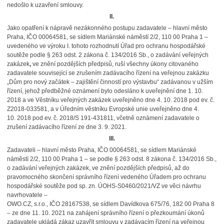
nedošlo k uzavření smlouvy.
II.
Jako opatření k nápravě nezákonného postupu zadavatele – hlavní město
Praha, IČO 00064581, se sídlem Mariánské náměstí 2/2, 110 00 Praha 1 –
uvedeného ve výroku I. tohoto rozhodnutí Úřad pro ochranu hospodářské
soutěže podle § 263 odst. 2 zákona č. 134/2016 Sb., o zadávání veřejných
zakázek
,
ve znění pozdějších předpisů, ruší všechny úkony citovaného
zadavatele související se zrušením zadávacího řízení na veřejnou zakázku
„Dům pro nový začátek – zajištění činností pro výstavbu“ zadávanou v užším
řízení, jehož předběžné oznámení bylo odesláno k uveřejnění dne 1. 10.
2018 a ve Věstníku veřejných zakázek uveřejněno dne 4. 10. 2018 pod ev. č.
Z2018-033581, a v Úředním věstníku Evropské unie uveřejněno dne 4.
10. 2018 pod ev. č. 2018/S 191-431811, včetně oznámení zadavatele o
zrušení zadávacího řízení ze dne 3. 9. 2021.
III.
Zadavateli – hlavní město Praha, IČO 00064581, se sídlem Mariánské
náměstí 2/2, 110 00 Praha 1 – se podle § 263 odst. 8 zákona č. 134/2016 Sb.,
o zadávání veřejných zakázek, ve znění pozdějších předpisů, až do
pravomocného skončení správního řízení vedeného Úřadem pro ochranu
hospodářské soutěže pod sp. zn. ÚOHS-S0460/2021/VZ ve věci návrhu
navrhovatele –
OWO.CZ, s.r.o., IČO 28167538, se sídlem Davídkova 675/76, 182 00 Praha 8
– ze dne 11. 10. 2021 na zahájení správního řízení o přezkoumání úkonů
zadavatele ukládá zákaz uzavřít smlouvu v zadávacím řízení na veřejnou