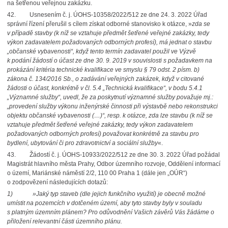
na šetřenou veřejnou zakázku.
42. Usnesením č. j. ÚOHS-10358/2022/512 ze dne 24. 3. 2022 Úřad
správní řízení přerušil s cílem získat odborné stanovisko k otázce, »
zda se
v případě stavby (k níž se vztahuje předmět šetřené veřejné zakázky, tedy
výkon zadavatelem požadovaných odborných profesí), má jednat o stavbu
„občanské vybavenosti“, když tento termín zadavatel použil ve Výzvě
k podání žádostí o účast ze dne 30. 9. 2019 v souvislosti s požadavkem na
prokázání kritéria technické kvalifikace ve smyslu § 79 odst. 2 písm. b)
zákona č. 134/2016 Sb., o zadávání veřejných zakázek, když v citované
žádosti o účast, konkrétně v čl. 5.4 „Technická kvalifikace“, v bodu 5.4.1
„Významné služby“, uvedl, že za poskytnutí významné služby považuje mj.:
„provedení služby výkonu inženýrské činnosti při výstavbě nebo rekonstrukci
objektu občanské vybavenosti (…)“, resp. k otázce, zda lze stavbu (k níž se
vztahuje předmět šetřené veřejné zakázky, tedy výkon zadavatelem
požadovaných odborných profesí) považovat konkrétně za stavbu pro
bydlení, ubytování či pro zdravotnictví a sociální služby
«.
43. Žádostí č. j. ÚOHS-10933/2022/512 ze dne 30. 3. 2022 Úřad požádal
Magistrát hlavního města Prahy, Odbor územního rozvoje, Oddělení informací
o území, Mariánské náměstí 2/2, 110 00 Praha 1 (dále jen „OÚR“)
o zodpovězení následujících dotazů:
1)
»Jaký typ staveb (dle jejich funkčního využití) je obecně možné
umístit na pozemcích v dotčeném území, aby tyto stavby byly v souladu
s platným územním plánem? Pro odůvodnění Vašich závěrů Vás žádáme o
přiložení relevantní části územního plánu.