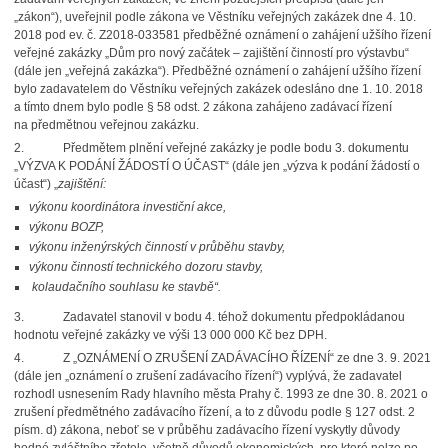
„zákon“), uveřejnil podle zákona ve Věstníku veřejných zakázek dne 4. 10.
2018 pod ev. č. Z2018-033581 předběžné oznámení o zahájení užšího řízení
veřejné zakázky „Dům pro nový začátek – zajištění činností pro výstavbu“
(dále jen „veřejná zakázka“). Předběžné oznámení o zahájení užšího řízení
bylo zadavatelem do Věstníku veřejných zakázek odesláno dne 1. 10. 2018
a tímto dnem bylo podle § 58 odst. 2 zákona zahájeno zadávací řízení
na předmětnou veřejnou zakázku.
2. Předmětem plnění veřejné zakázky je podle bodu 3. dokumentu
„VÝZVA K PODÁNÍ ŽÁDOSTÍ O ÚČAST“ (dále jen „výzva k podání žádostí o
účast“) „
zajištění:
výkonu koordinátora investiční akce,
výkonu BOZP,
výkonu inženýrských činností v průběhu stavby,
výkonu činností technického dozoru stavby,
kolaudačního souhlasu ke stavbě“.
3. Zadavatel stanovil v bodu 4. téhož dokumentu předpokládanou
hodnotu veřejné zakázky ve výši 13 000 000 Kč bez DPH.
4. Z „OZNÁMENÍ O ZRUŠENÍ ZADÁVACÍHO ŘÍZENÍ“ ze dne 3. 9. 2021
(dále jen „oznámení o zrušení zadávacího řízení“) vyplývá, že zadavatel
rozhodl usnesením Rady hlavního města Prahy č. 1993 ze dne 30. 8. 2021 o
zrušení předmětného zadávacího řízení, a to z důvodu podle § 127 odst. 2
písm. d) zákona, neboť se v průběhu zadávacího řízení vyskytly důvody