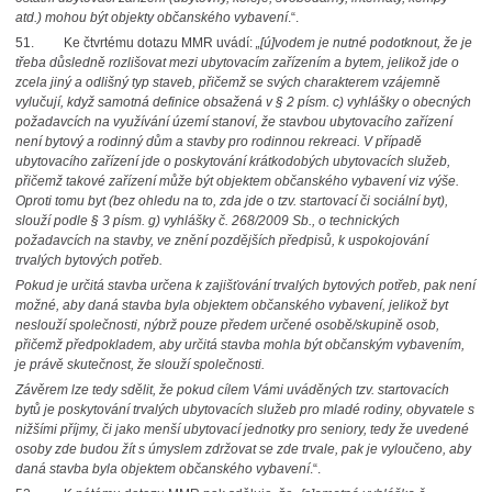
atd.) mohou být objekty občanského vybavení
.“.
51. Ke čtvrtému dotazu MMR uvádí:
„[ú]vodem je nutné podotknout, že je
třeba důsledně rozlišovat mezi ubytovacím zařízením a bytem, jelikož jde o
zcela jiný a odlišný typ staveb, přičemž se svých charakterem vzájemně
vylučují, když samotná definice obsažená v § 2 písm. c) vyhlášky o obecných
požadavcích na využívání území stanoví, že stavbou ubytovacího zařízení
není bytový a rodinný dům a stavby pro rodinnou rekreaci. V případě
ubytovacího zařízení jde o poskytování krátkodobých ubytovacích služeb,
přičemž takové zařízení může být objektem občanského vybavení viz výše.
Oproti tomu byt (bez ohledu na to, zda jde o tzv. startovací či sociální byt),
slouží podle § 3 písm. g) vyhlášky č. 268/2009 Sb., o technických
požadavcích na stavby, ve znění pozdějších předpisů, k uspokojování
trvalých bytových potřeb.
Pokud je určitá stavba určena k zajišťování trvalých bytových potřeb, pak není
možné, aby daná stavba byla objektem občanského vybavení, jelikož byt
neslouží společnosti, nýbrž pouze předem určené osobě/skupině osob,
přičemž předpokladem, aby určitá stavba mohla být občanským vybavením,
je právě skutečnost, že slouží společnosti.
Závěrem lze tedy sdělit, že pokud cílem Vámi uváděných tzv. startovacích
bytů je poskytování trvalých ubytovacích služeb pro mladé rodiny, obyvatele s
nižšími příjmy, či jako menší ubytovací jednotky pro seniory, tedy že uvedené
osoby zde budou žít s úmyslem zdržovat se zde trvale, pak je vyloučeno, aby
daná stavba byla objektem občanského vybavení
.“.