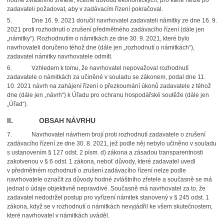
hodné zvláštního zřetele, včetně důvodů ekonomických, pro které nelze po
zadavateli požadovat, aby v zadávacím řízení pokračoval.
5. Dne 16. 9. 2021 doručil navrhovatel zadavateli námitky ze dne 16. 9.
2021 proti rozhodnutí o zrušení předmětného zadávacího řízení (dále jen
„námitky“). Rozhodnutím o námitkách ze dne 30. 9. 2021, které bylo
navrhovateli doručeno téhož dne (dále jen „rozhodnutí o námitkách“),
zadavatel námitky navrhovatele odmítl.
6. Vzhledem k tomu, že navrhovatel nepovažoval rozhodnutí
zadavatele o námitkách za učiněné v souladu se zákonem, podal dne 11.
10. 2021 návrh na zahájení řízení o přezkoumání úkonů zadavatele z téhož
dne (dále jen „návrh“) k Úřadu pro ochranu hospodářské soutěže (dále jen
„Úřad“).
II. OBSAH NÁVRHU
7. Navrhovatel návrhem brojí proti rozhodnutí zadavatele o zrušení
zadávacího řízení ze dne 30. 8. 2021, jež podle něj nebylo učiněno v souladu
s ustanovením § 127 odst. 2 písm. d) zákona a zásadou transparentnosti
zakotvenou v § 6 odst. 1 zákona, neboť důvody, které zadavatel uvedl
v předmětném rozhodnutí o zrušení zadávacího řízení nelze podle
navrhovatele označit za důvody hodné zvláštního zřetele a současně se má
jednat o údaje objektivně nepravdivé. Současně má navrhovatel za to, že
zadavatel nedodržel postup pro vyřízení námitek stanovený v § 245 odst. 1
zákona, když se v rozhodnutí o námitkách nevyjádřil ke všem skutečnostem,
které navrhovatel v námitkách uváděl.