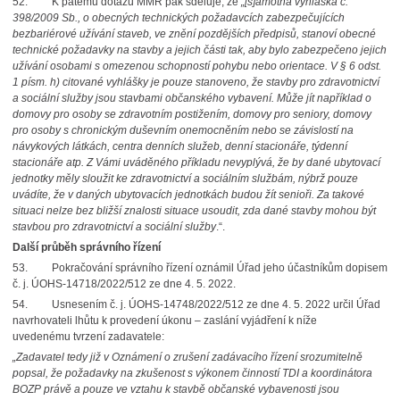
52. K pátému dotazu MMR pak sděluje, že
„[s]amotná vyhláška č.
398/2009 Sb., o obecných technických požadavcích zabezpečujících
bezbariérové užívání staveb, ve znění pozdějších předpisů, stanoví obecné
technické požadavky na stavby a jejich části tak, aby bylo zabezpečeno jejich
užívání osobami s omezenou schopností pohybu nebo orientace. V § 6 odst.
1 písm. h) citované vyhlášky je pouze stanoveno, že stavby pro zdravotnictví
a sociální služby jsou stavbami občanského vybavení. Může jít například o
domovy pro osoby se zdravotním postižením, domovy pro seniory, domovy
pro osoby s chronickým duševním onemocněním nebo se závislostí na
návykových látkách, centra denních služeb, denní stacionáře, týdenní
stacionáře atp. Z Vámi uváděného příkladu nevyplývá, že by dané ubytovací
jednotky měly sloužit ke zdravotnictví a sociálním službám, nýbrž pouze
uvádíte, že v daných ubytovacích jednotkách budou žít senioři. Za takové
situaci nelze bez bližší znalosti situace usoudit, zda dané stavby mohou být
stavbou pro zdravotnictví a sociální služby
.“.
Další průběh správního řízení
53. Pokračování správního řízení oznámil Úřad jeho účastníkům dopisem
č. j. ÚOHS-14718/2022/512 ze dne 4. 5. 2022.
54. Usnesením č. j. ÚOHS-14748/2022/512 ze dne 4. 5. 2022 určil Úřad
navrhovateli lhůtu k provedení úkonu – zaslání vyjádření k níže
uvedenému tvrzení zadavatele:
„Zadavatel tedy již v Oznámení o zrušení zadávacího řízení srozumitelně
popsal, že požadavky na zkušenost s výkonem činností TDI a koordinátora
BOZP právě a pouze ve vztahu k stavbě občanské vybavenosti jsou