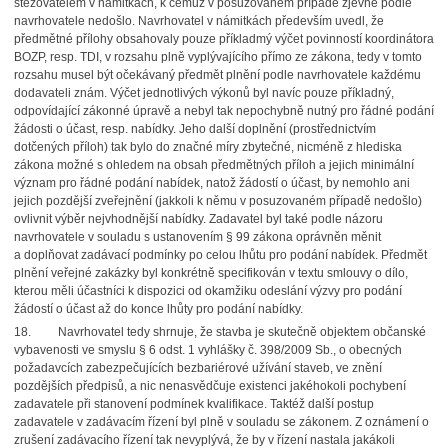
stěžovatelem v námitkách, k čemuž v posuzovaném případě zjevně podle
navrhovatele nedošlo. Navrhovatel v námitkách především uvedl, že
předmětné přílohy obsahovaly pouze příkladmý výčet povinností koordinátora
BOZP, resp. TDI, v rozsahu plně vyplývajícího přímo ze zákona, tedy v tomto
rozsahu musel být očekávaný předmět plnění podle navrhovatele každému
dodavateli znám. Výčet jednotlivých výkonů byl navíc pouze příkladný,
odpovídající zákonné úpravě a nebyl tak nepochybně nutný pro řádné podání
žádosti o účast, resp. nabídky. Jeho další doplnění (prostřednictvím
dotčených příloh) tak bylo do značné míry zbytečné, nicméně z hlediska
zákona možné s ohledem na obsah předmětných příloh a jejich minimální
význam pro řádné podání nabídek, natož žádostí o účast, by nemohlo ani
jejich pozdější zveřejnění (jakkoli k němu v posuzovaném případě nedošlo)
ovlivnit výběr nejvhodnější nabídky. Zadavatel byl také podle názoru
navrhovatele v souladu s ustanovením § 99 zákona oprávněn měnit
a doplňovat zadávací podmínky po celou lhůtu pro podání nabídek. Předmět
plnění veřejné zakázky byl konkrétně specifikován v textu smlouvy o dílo,
kterou měli účastníci k dispozici od okamžiku odeslání výzvy pro podání
žádostí o účast až do konce lhůty pro podání nabídky.
18. Navrhovatel tedy shrnuje, že stavba je skutečně objektem občanské
vybavenosti ve smyslu § 6 odst. 1 vyhlášky č. 398/2009 Sb., o obecných
požadavcích zabezpečujících bezbariérové užívání staveb, ve znění
pozdějších předpisů, a nic nenasvědčuje existenci jakéhokoli pochybení
zadavatele při stanovení podmínek kvalifikace. Taktéž další postup
zadavatele v zadávacím řízení byl plně v souladu se zákonem. Z oznámení o
zrušení zadávacího řízení tak nevyplývá, že by v řízení nastala jakákoli