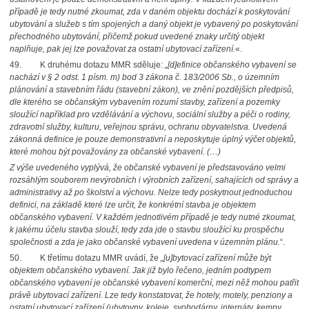
případě je tedy nutné zkoumat, zda v daném objektu dochází k poskytování
ubytování a služeb s tím spojených a daný objekt je vybavený po poskytování
přechodného ubytování, přičemž pokud uvedené znaky určitý objekt
naplňuje, pak jej lze považovat za ostatní ubytovací zařízení.
«.
49. K druhému dotazu MMR sděluje:
„[d
]efinice občanského vybavení se
nachází v § 2 odst. 1 písm. m) bod 3 zákona č. 183/2006 Sb., o územním
plánování a stavebním řádu (stavební zákon), ve znění pozdějších předpisů,
dle kterého se občanským vybavením rozumí stavby, zařízení a pozemky
sloužící například pro vzdělávání a výchovu, sociální služby a péči o rodiny,
zdravotní služby, kulturu, veřejnou správu, ochranu obyvatelstva. Uvedená
zákonná definice je pouze demonstrativní a neposkytuje úplný výčet objektů,
které mohou být považovány za občanské vybavení. (…)
Z výše uvedeného vyplývá, že občanské vybavení je představováno velmi
rozsáhlým souborem nevýrobních i výrobních zařízení, sahajících od správy a
administrativy až po školství a výchovu. Nelze tedy poskytnout jednoduchou
definici, na základě které lze určit, že konkrétní stavba je objektem
občanského vybavení. V každém jednotlivém případě je tedy nutné zkoumat,
k jakému účelu stavba slouží, tedy zda jde o stavbu sloužící ku prospěchu
společnosti a zda je jako občanské vybavení uvedena v územním plánu.
“.
50. K třetímu dotazu MMR uvádí, že
„[u]bytovací zařízení může být
objektem občanského vybavení. Jak již bylo řečeno, jedním podtypem
občanského vybavení je občanské vybavení komerční, mezi něž mohou patřit
právě ubytovací zařízení. Lze tedy konstatovat, že hotely, motely, penziony a
ostatní ubytovací zařízení (ubytovny, koleje, svobodárny, internáty, kempy