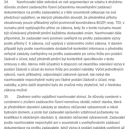
34. Navrhovatel dále setrvává ve své argumentaci ve vztahu k druhému
důvodu zrušení zadávacího řízení (včasnému neuveřejnění zadávací
dokumentace na profilu zadavatele) a v této souvislosti odkazuje na svá
předchozí vyjádření, ve kterých především dovodil, že předmětné přílohy
obsahovaly pouze příkladmý výčet povinností koordinátora BOZP, resp. TDI, v
rozsahu plně vyplývajícího přímo ze zákona, tedy že v tomto rozsahu musel
být očekávaný předmět plnění každému dodavateli znám. Navrhovatel dále
připomíná, že zadavatel není povinen uveřejnit na profilu zadavatele výzvy
podle přílohy č. 6 zákona, což vyplývá z výslovného znění zákona. V daném
případě byly podle navrhovatele dostatečně konkrétní informace o předmětu
veřejné zakázky zveřejněny na profilu zadavatele po celou lhůtu pro podání
žádostí o účast, když předmět plnění byl konkrétně specifikován v textu
smlouvy o dílo, kterou měli účastníci k dispozici od okamžiku odeslání výzvy k
podání žádostí o účast do konce lhůty pro podání nabídky. Výčet jednotlivých
výkonů, navíc příkladmý, odpovídající zákonné úpravě, tak nebyl dle
navrhovatele nepochybně nutný pro řádné podání žádostí o účast, resp.
nabídky, a jeho další doplnění bylo do značné míry zbytečné, leč z hlediska
zákona možné.
35. Závěrem svého vyjádření navrhovatel shrnul, že důvody uvedené v
oznámení o zrušení zadávacího řízení nemohou obstát, neboť stavba, která
je předmětem stavební zakázky je stavbou občanské vybavenosti a nikoli
bytovým domem, a proto byl zadavatel oprávněn vztáhnout požadavky na
kvalifikaci k obdobným stavbám, tj. stavbám občanské vybavenosti. Zadavatel
podle navrhovatele nepochybil ani v souvislosti s uveřejňováním zadávací
dokumentace na profilu zadavatele, když výzvu k podání nabídek uveřejnil až