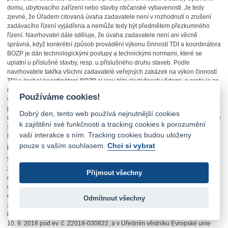
domu, ubytovacího zařízení nebo stavby občanské vybavenosti. Je tedy
zjevné, že Úřadem citovaná úvaha zadavatele není v rozhodnutí o zrušení
zadávacího řízení vyjádřena a nemůže tedy být předmětem přezkumného
řízení. Navrhovatel dále sděluje, že úvaha zadavatele není ani věcně
správná, když konkrétní způsob provádění výkonu činností TDI a koordinátora
BOZP je dán technologickými postupy a technickými normami, které se
uplatní u příslušné stavby, resp. u příslušného druhu staveb. Podle
navrhovatele takřka všichni zadavatelé veřejných zakázek na výkon činností
TDI a (nebo) koordinátora BOZP si jsou této skutečnosti vědomi, a proto je za
účelem prokázání kvalifikace zcela standardně požadována zkušenost s
Používáme cookies!
výkonem této činnosti na věcně obdobných stavbách. Sám zadavatel
přistoupil k této argumentaci až poté, co mu bylo navrhovatelem
Dobrý den, tento web používá nejnutnější cookies
nezpochybnitelně prokázáno, že předmětná stavba není bytovým domem, ale
k zajištění své funkčnosti a tracking cookies k porozumění
stavbou občanské vybavenosti, a tedy tvrzené důvody zrušení zadávacího
vaší interakce s ním. Tracking cookies budou uloženy
řízení nemohou obstát.
pouze s vaším souhlasem.
Chci si vybrat
Další průběh správního řízení
56. Usnesením č. j. ÚOHS-16564/2022/512 ze dne 17. 5. 2022 určil Úřad
zadavateli lhůtu k provedení úkonů – předložení poslední verze zadávací
Přijmout všechny
dokumentace, příp. kvalifikační dokumentace, či jiného dokumentu, který
obsahuje kritéria technické kvalifikace k veřejné zakázce »Rekonstrukce
objektu bývalého hotelu Opatov - zhotovitel stavby “Dům pro nový začátek“«
Odmítnout všechny
zadávané v užším řízení, jehož předběžné oznámení bylo odesláno
k uveřejnění dne 6. 9. 2018 a ve Věstníku veřejných zakázek uveřejněno dne
10. 9. 2018 pod ev. č. Z2018-030822, a v Úředním věstníku Evropské unie