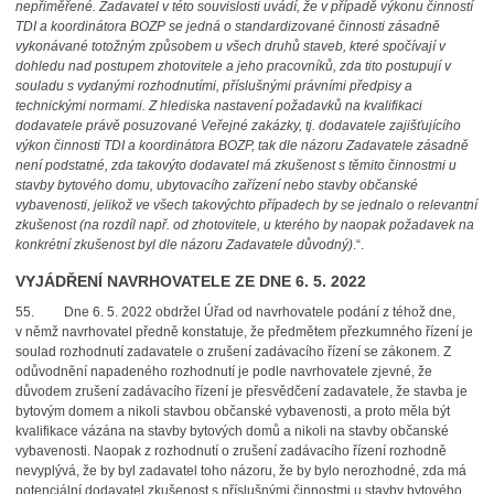
nepřiměřené. Zadavatel v této souvislosti uvádí, že
v případě výkonu činností
TDI a koordinátora BOZP se jedná o standardizované činnosti zásadně
vykonávané totožným způsobem u všech druhů staveb, které spočívají v
dohledu nad postupem zhotovitele a jeho pracovníků, zda tito postupují v
souladu s vydanými rozhodnutími, příslušnými právními předpisy a
technickými normami
. Z hlediska nastavení požadavků na kvalifikaci
dodavatele právě posuzované Veřejné zakázky, tj. dodavatele zajišťujícího
výkon činnosti TDI a koordinátora BOZP, tak dle názoru Zadavatele zásadně
není podstatné, zda takovýto dodavatel má zkušenost s těmito činnostmi u
stavby bytového domu, ubytovacího zařízení nebo stavby občanské
vybavenosti, jelikož ve všech takovýchto případech by se jednalo o relevantní
zkušenost
(na rozdíl např. od zhotovitele, u kterého by naopak požadavek na
konkrétní zkušenost byl dle názoru Zadavatele důvodný)
.“.
VYJÁDŘENÍ NAVRHOVATELE ZE DNE 6. 5. 2022
55. Dne 6. 5. 2022 obdržel Úřad od navrhovatele podání z téhož dne,
v němž navrhovatel předně konstatuje, že předmětem přezkumného řízení je
soulad rozhodnutí zadavatele o zrušení zadávacího řízení se zákonem. Z
odůvodnění napadeného rozhodnutí je podle navrhovatele zjevné, že
důvodem zrušení zadávacího řízení je přesvědčení zadavatele, že stavba je
bytovým domem a nikoli stavbou občanské vybavenosti, a proto měla být
kvalifikace vázána na stavby bytových domů a nikoli na stavby občanské
vybavenosti. Naopak z rozhodnutí o zrušení zadávacího řízení rozhodně
nevyplývá, že by byl zadavatel toho názoru, že by bylo nerozhodné, zda má
potenciální dodavatel zkušenost s příslušnými činnostmi u stavby bytového