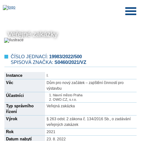
Veřejné zakázky
ČÍSLO JEDNACÍ:
19983/2022/500
SPISOVÁ ZNAČKA:
S0460/2021/VZ
Instance
I.
Věc
Dům pro nový začátek – zajištění činností pro
výstavbu
Účastníci
hlavní město Praha
OWO.CZ, s.r.o.
Typ správního
Veřejná zakázka
řízení
Výrok
§ 263 odst. 2 zákona č. 134/2016 Sb., o zadávání
veřejných zakázek
Rok
2021
Datum nabytí
23. 8. 2022