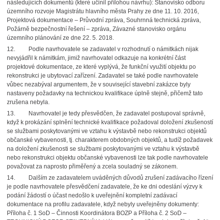
následujících dokumentů (které učinil přílohou návrhu): Stanovisko odboru
územního rozvoje Magistrátu hlavního města Prahy ze dne 11. 10. 2016,
Projektová dokumentace – Průvodní zpráva, Souhrnná technická zpráva,
Požárně bezpečnostní řešení – zpráva, Závazné stanovisko orgánu
územního plánování ze dne 22. 5. 2018.
12. Podle navrhovatele se zadavatel v rozhodnutí o námitkách nijak
nevyjádřil k námitkám, jimiž navrhovatel odkazuje na konkrétní část
projektové dokumentace, ze které vyplývá, že funkční využití objektu po
rekonstrukci je ubytovací zařízení. Zadavatel se také podle navrhovatele
vůbec nezabýval argumentem, že v související stavební zakázce byly
nastaveny požadavky na technickou kvalifikace úplně stejně, přičemž tato
zrušena nebyla.
13. Navrhovatel je tedy přesvědčen, že zadavatel postupoval správně,
když k prokázání splnění technické kvalifikace požadoval doložení zkušeností
se službami poskytovanými ve vztahu k výstavbě nebo rekonstrukci objektů
občanské vybavenosti, tj. charakterem obdobných objektů, a tudíž požadavek
na doložení zkušenosti se službami poskytovanými ve vztahu k výstavbě
nebo rekonstrukci objektu občanské vybavenosti lze tak podle navrhovatele
považovat za naprosto přiměřený a zcela souladný se zákonem.
14. Dalším ze zadavatelem uváděných důvodů zrušení zadávacího řízení
je podle navrhovatele přesvědčení zadavatele, že ke dni odeslání výzvy k
podání žádostí o účast nedošlo k uveřejnění kompletní zadávací
dokumentace na profilu zadavatele, když nebyly uveřejněny dokumenty:
Příloha č. 1 SoD – Činnosti Koordinátora BOZP a Příloha č. 2 SoD –