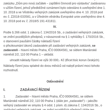
zakázku „Dům pro nový začátek – zajištění činností pro výstavbu“ zadávanou
v užším řízení, jehož předběžné oznámení bylo odesláno k uveřejnění dne 1.
10. 2018 a ve Věstníku veřejných zakázek uveřejněno dne 4. 10. 2018 pod
ev. č. Z2018-033581, a v Úředním věstníku Evropské unie uveřejněno dne 4.
10. 2018 pod ev. č. 2018/S 191-431811.
IV.
Podle § 266 odst. 1 zákona č. 134/2016 Sb., o zadávání veřejných zakázek,
ve znění pozdějších předpisů, v návaznosti na § 1 vyhlášky č. 170/2016 Sb.,
o stanovení paušální částky nákladů řízení
o přezkoumání úkonů zadavatele při zadávání veřejných zakázek,
se
zadavateli
– hlavní město Praha, IČO 00064581, se sídlem Mariánské
náměstí 2/2, 110 00 Praha 1 – ukládá:
uhradit náklady řízení ve výši 30 000,- Kč (třicet tisíc korun českých).
Náklady řízení jsou splatné do dvou měsíců od nabytí právní moci tohoto
rozhodnutí.
Odůvodnění
I. ZADÁVACÍ ŘÍZENÍ
1. Zadavatel – hlavní město Praha, IČO 00064581, se sídlem
Mariánské náměstí 2/2, 110 00 Praha 1 (dále jen „zadavatel“) – jakožto
veřejný zadavatel ve smyslu § 4 odst. 1 písm. d) zákona č. 134/2016 Sb., o
zadávání veřejných zakázek, ve znění pozdějších předpisů (dále jen