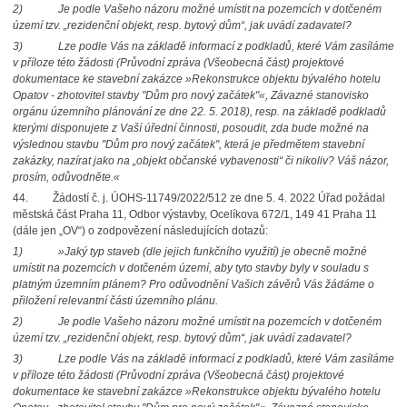
2)
Je podle Vašeho názoru možné umístit na pozemcích v dotčeném
území tzv. „rezidenční objekt, resp. bytový dům“, jak uvádí zadavatel?
3)
Lze podle Vás na základě informací z podkladů, které Vám zasíláme
v příloze této žádosti (Průvodní zpráva (Všeobecná část) projektové
dokumentace ke stavební zakázce »Rekonstrukce objektu bývalého hotelu
Opatov - zhotovitel stavby "Dům pro nový začátek"«, Závazné stanovisko
orgánu územního plánování ze dne 22. 5. 2018), resp. na základě podkladů
kterými disponujete z Vaší úřední činnosti, posoudit, zda bude možné na
výslednou stavbu "Dům pro nový začátek", která je předmětem stavební
zakázky, nazírat jako na „objekt občanské vybavenosti“ či nikoliv? Váš názor,
prosím, odůvodněte.«
44. Žádostí č. j. ÚOHS-11749/2022/512 ze dne 5. 4. 2022 Úřad požádal
městská část Praha 11, Odbor výstavby, Ocelíkova 672/1, 149 41 Praha 11
(dále jen „OV“) o zodpovězení následujících dotazů:
1)
»Jaký typ staveb (dle jejich funkčního využití) je obecně možné
umístit na pozemcích v dotčeném území, aby tyto stavby byly v souladu s
platným územním plánem? Pro odůvodnění Vašich závěrů Vás žádáme o
přiložení relevantní části územního plánu.
2)
Je podle Vašeho názoru možné umístit na pozemcích v dotčeném
území tzv. „rezidenční objekt, resp. bytový dům“, jak uvádí zadavatel?
3)
Lze podle Vás na základě informací z podkladů, které Vám zasíláme
v příloze této žádosti (Průvodní zpráva (Všeobecná část) projektové
dokumentace ke stavební zakázce »Rekonstrukce objektu bývalého hotelu