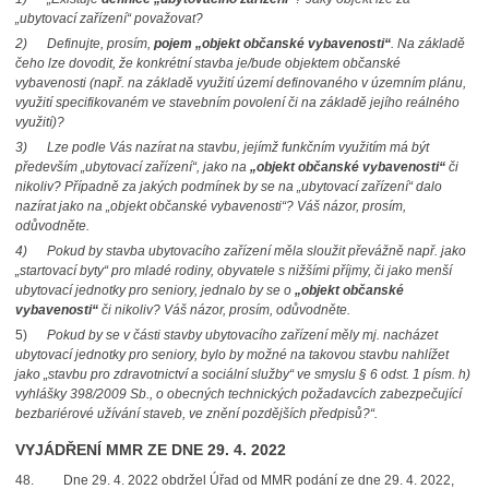
„ubytovací zařízení“ považovat?
2)
Definujte, prosím,
pojem „objekt občanské vybavenosti“
. Na základě
čeho lze dovodit, že konkrétní stavba je/bude objektem občanské
vybavenosti (např. na základě využití území definovaného v územním plánu,
využití specifikovaném ve stavebním povolení či na základě jejího reálného
využití)?
3)
Lze podle Vás nazírat na stavbu, jejímž funkčním využitím má být
především „ubytovací zařízení“,
jako na
„objekt občanské vybavenosti“
či
nikoliv? Případně za jakých podmínek by se na „ubytovací zařízení“ dalo
nazírat jako na „objekt občanské vybavenosti“? Váš názor, prosím,
odůvodněte.
4)
Pokud by stavba ubytovacího zařízení měla sloužit převážně např. jako
„startovací byty“ pro mladé rodiny, obyvatele s nižšími příjmy, či jako menší
ubytovací jednotky pro seniory, jednalo by se o
„objekt občanské
vybavenosti“
či nikoliv? Váš názor, prosím, odůvodněte.
5)
Pokud by se v části stavby ubytovacího zařízení měly mj. nacházet
ubytovací jednotky pro seniory, bylo by možné na takovou stavbu nahlížet
jako „stavbu pro zdravotnictví a sociální služby“ ve smyslu § 6 odst. 1 písm. h)
vyhlášky 398/2009 Sb., o obecných technických požadavcích zabezpečující
bezbariérové užívání staveb, ve znění pozdějších předpisů?“.
VYJÁDŘENÍ MMR ZE DNE 29. 4. 2022
48. Dne 29. 4. 2022 obdržel Úřad od MMR podání ze dne 29. 4. 2022,