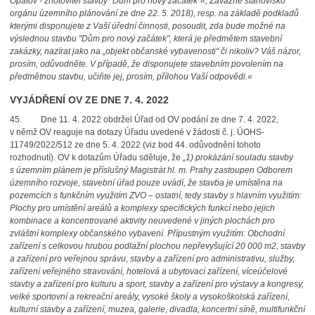
Opatov - zhotovitel stavby "Dům pro nový začátek"«, Závazné stanovisko
orgánu územního plánování ze dne 22. 5. 2018), resp. na základě podkladů
kterými disponujete z Vaší úřední činnosti, posoudit, zda bude možné na
výslednou stavbu "Dům pro nový začátek", která je předmětem stavební
zakázky, nazírat jako na „objekt občanské vybavenosti“ či nikoliv? Váš názor,
prosím, odůvodněte. V případě, že disponujete stavebním povolením na
předmětnou stavbu, učiňte jej, prosím, přílohou Vaší odpovědi.
«
VYJÁDŘENÍ OV ZE DNE 7. 4. 2022
45. Dne 11. 4. 2022 obdržel Úřad od OV podání ze dne 7. 4. 2022,
v němž OV reaguje na dotazy Úřadu uvedené v žádosti č. j. ÚOHS-
11749/2022/512 ze dne 5. 4. 2022 (viz bod 44. odůvodnění tohoto
rozhodnutí). OV k dotazům Úřadu sděluje, že
„1) prokázání souladu stavby
s územním plánem je příslušný Magistrát hl. m. Prahy zastoupen Odborem
územního rozvoje, stavební úřad pouze uvádí, že stavba je umístěna na
pozemcích s funkčním využitím ZVO – ostatní, tedy stavby s hlavním využitím:
Plochy pro umístění areálů a komplexy specifických funkcí nebo jejich
kombinace a koncentrované aktivity neuvedené v jiných plochách pro
zvláštní komplexy občanského vybavení. Přípustným využitím: Obchodní
zařízení s celkovou hrubou podlažní plochou nepřevyšující 20 000 m2, stavby
a zařízení pro veřejnou správu, stavby a zařízení pro administrativu, služby,
zařízení veřejného stravování, hotelová a ubytovací zařízení, víceúčelové
stavby a zařízení pro kulturu a sport, stavby a zařízení pro výstavy a kongresy,
velké sportovní a rekreační areály, vysoké školy a vysokoškolská zařízení,
kulturní stavby a zařízení, muzea, galerie, divadla, koncertní síně, multifunkční