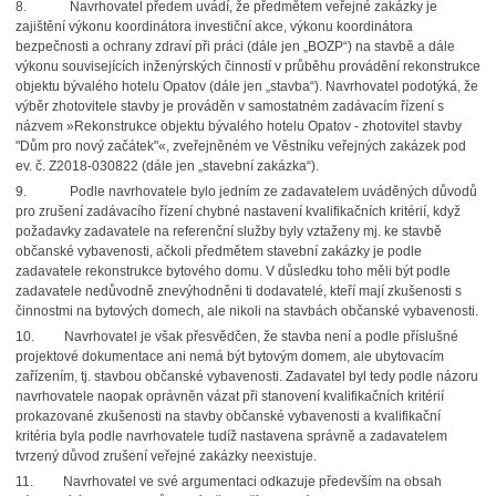
8. Navrhovatel předem uvádí, že předmětem veřejné zakázky je
zajištění výkonu koordinátora investiční akce, výkonu koordinátora
bezpečnosti a ochrany zdraví při práci (dále jen „BOZP“) na stavbě a dále
výkonu souvisejících inženýrských činností v průběhu provádění rekonstrukce
objektu bývalého hotelu Opatov (dále jen „stavba“). Navrhovatel podotýká, že
výběr zhotovitele stavby je prováděn v samostatném zadávacím řízení s
názvem »Rekonstrukce objektu bývalého hotelu Opatov - zhotovitel stavby
"Dům pro nový začátek"«, zveřejněném ve Věstníku veřejných zakázek pod
ev. č. Z2018-030822 (dále jen „stavební zakázka“).
9. Podle navrhovatele bylo jedním ze zadavatelem uváděných důvodů
pro zrušení zadávacího řízení chybné nastavení kvalifikačních kritérií, když
požadavky zadavatele na referenční služby byly vztaženy mj. ke stavbě
občanské vybavenosti, ačkoli předmětem stavební zakázky je podle
zadavatele rekonstrukce bytového domu. V důsledku toho měli být podle
zadavatele nedůvodně znevýhodněni ti dodavatelé, kteří mají zkušenosti s
činnostmi na bytových domech, ale nikoli na stavbách občanské vybavenosti.
10. Navrhovatel je však přesvědčen, že stavba není a podle příslušné
projektové dokumentace ani nemá být bytovým domem, ale ubytovacím
zařízením, tj. stavbou občanské vybavenosti. Zadavatel byl tedy podle názoru
navrhovatele naopak oprávněn vázat při stanovení kvalifikačních kritérií
prokazované zkušenosti na stavby občanské vybavenosti a kvalifikační
kritéria byla podle navrhovatele tudíž nastavena správně a zadavatelem
tvrzený důvod zrušení veřejné zakázky neexistuje.
11. Navrhovatel ve své argumentaci odkazuje především na obsah