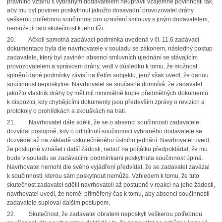
právního vztahu s vybraným dodavatelem neupravil vzájemné povinnosti tak,
aby mu byl povinen poskytnout jakožto dosavadní provozovatel dráhy
veškerou potřebnou součinnost pro uzavření smlouvy s jiným dodavatelem,
nemůže jít tato skutečnost k jeho tíži.
20. Ačkoli samotná zadávací podmínka uvedená v čl. 11.6 zadávací
dokumentace byla dle navrhovatele v souladu se zákonem, následný postup
zadavatele, který byl zaviněn absencí smluvních ujednání se stávajícím
provozovatelem a správcem dráhy, vedl v důsledku k tomu, že možnost
splnění dané podmínky závisí na třetím subjektu, jenž však uvedl, že danou
součinnost neposkytne. Navrhovatel se současně domnívá, že zadavatel
jakožto vlastník dráhy by měl mít minimálně kopie předmětných dokumentů
k dispozici, kdy chybějícími dokumenty jsou především zprávy o revizích a
protokoly o prohlídkách a zkouškách na trati.
21. Navrhovatel dále sdělil, že se o absenci součinnosti zadavatele
dozvídal postupně, kdy o odmítnutí součinnosti vybraného dodavatele se
dozvěděl až na základě uskutečněného ústního jednání. Navrhovatel uvedl,
že postupně vznášel i další žádosti, neboť na počátku předpokládal, že mu
bude v souladu se zadávacími podmínkami poskytnuta součinnost úplná.
Navrhovatel nemohl dle svého vyjádření předvídat, že se zadavatel zavázal
k součinnosti, kterou sám poskytnout nemůže. Vzhledem k tomu, že tuto
skutečnost zadavatel sdělil navrhovateli až postupně v reakci na jeho žádosti,
navrhovatel uvedl, že neměl přiměřený čas k tomu, aby absenci součinnosti
zadavatele suploval dalším postupem.
22. Skutečnost, že zadavatel obratem neposkytl veškerou potřebnou