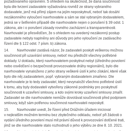
požadovaného oprávnění. S ohledem na skutečnost, že daná součinnost
byla dle tvrzení zadavatele vyžadována rovněž ze strany vybraného
dodavatele, jenž má přímý zájem na jejím neposkytnutí, neboť tak dosáhl
nezákonného vyloučení navrhovatele a sám se stal vybraným dodavatelem,
jedná se v šetřeném případě dle navrhovatele nejen o porušení § 39 odst. 1
zákona, ale i o porušení zásady rovného zacházení a transparentnosti.
Navrhovatel je přesvědčen, že s ohledem na uvedený nezákonný postup
zadavatele nebyly naplněny ani důvody pro jeho vyloučení ze zadávacího
řízení dle § 122 odst. 7 písm. b) zákona.
14. Navrhovatel zastává názor, že zadavateli poskytl veškerou možnou
součinnost při uzavírání smlouvy, neboť mu předložil všechny potřebné
doklady. U dokladu, který navrhovatelem poskytnut nebyl (úředního povolení
nebo osvědčení o bezpečnosti provozovatele dráhy regionální), bylo dle
navrhovatele vynaloženo z jeho strany veškeré úsilí k jeho získání, které však
bylo dle něj zadavatelem, popř. vybraným dodavatelem zmařeno. Dle
navrhovatele je to tedy zadavatel, který nevynaložil všechno potřebné úsilí
k tomu, aby byly dodavateli vytvořeny zákonné podmínky pro poskytnutí
součinnosti k uzavření smlouvy, a kdo svými kroky uzavření smlouvy zmařil.
Zadavatel se dle navrhovatele nemůže dovolávat součinnosti před podpisem
smlouvy, když sám potřenou součinnost navrhovateli neposkytl.
15. Navrhovatel uvedl, že řízení před Drážním úřadem inicioval
v nejkratším možném termínu bez zbytečného odkladu, neboť při žádosti o
vydání úředního povolení musí mít právní důvod k provozování dotčené trati,
jímž se dle navrhovatele stalo rozhodnutí o jeho výběru ze dne 8. 10. 2021.