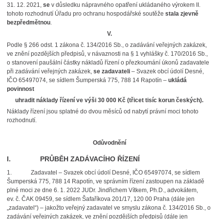
31. 12. 2021,
se
v důsledku nápravného opatření ukládaného výrokem II.
tohoto rozhodnutí Úřadu pro ochranu hospodářské soutěže
stala zjevně
bezpředmětnou
.
V.
Podle § 266 odst. 1 zákona č. 134/2016 Sb., o zadávání veřejných zakázek,
ve znění pozdějších předpisů, v návaznosti na § 1 vyhlášky č. 170/2016 Sb.,
o stanovení paušální částky nákladů řízení o přezkoumání úkonů zadavatele
při zadávání veřejných zakázek,
se zadavateli
– Svazek obcí údolí Desné,
IČO 65497074, se sídlem Šumperská 775, 788 14 Rapotín –
ukládá
povinnost
uhradit náklady řízení ve výši 30 000 Kč (třicet tisíc korun českých).
Náklady řízení jsou splatné do dvou měsíců od nabytí právní moci tohoto
rozhodnutí.
Odůvodnění
I. PRŮBĚH ZADÁVACÍHO ŘÍZENÍ
1. Zadavatel – Svazek obcí údolí Desné, IČO 65497074, se sídlem
Šumperská 775, 788 14 Rapotín, ve správním řízení zastoupen na základě
plné moci ze dne 6. 1. 2022 JUDr. Jindřichem Vítkem, Ph.D., advokátem,
ev. č. ČAK 09459, se sídlem Šafaříkova 201/17, 120 00 Praha (dále jen
„zadavatel“) – jakožto veřejný zadavatel ve smyslu zákona č. 134/2016 Sb., o
zadávání veřejných zakázek, ve znění pozdějších předpisů (dále jen