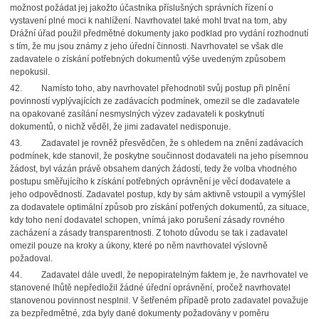
možnost požádat jej jakožto účastníka příslušných správních řízení o
vystavení plné moci k nahlížení. Navrhovatel také mohl trvat na tom, aby
Drážní úřad použil předmětné dokumenty jako podklad pro vydání rozhodnutí
s tím, že mu jsou známy z jeho úřední činnosti. Navrhovatel se však dle
zadavatele o získání potřebných dokumentů výše uvedeným způsobem
nepokusil.
42. Namísto toho, aby navrhovatel přehodnotil svůj postup při plnění
povinností vyplývajících ze zadávacích podmínek, omezil se dle zadavatele
na opakované zasílání nesmyslných výzev zadavateli k poskytnutí
dokumentů, o nichž věděl, že jimi zadavatel nedisponuje.
43. Zadavatel je rovněž přesvědčen, že s ohledem na znění zadávacích
podmínek, kde stanovil, že poskytne součinnost dodavateli na jeho písemnou
žádost, byl vázán právě obsahem daných žádostí, tedy že volba vhodného
postupu směřujícího k získání potřebných oprávnění je věcí dodavatele a
jeho odpovědností. Zadavatel postup, kdy by sám aktivně vstoupil a vymýšlel
za dodavatele optimální způsob pro získání potřených dokumentů, za situace,
kdy toho není dodavatel schopen, vnímá jako porušení zásady rovného
zacházení a zásady transparentnosti. Z tohoto důvodu se tak i zadavatel
omezil pouze na kroky a úkony, které po něm navrhovatel výslovně
požadoval.
44. Zadavatel dále uvedl, že nepopiratelným faktem je, že navrhovatel ve
stanovené lhůtě nepředložil žádné úřední oprávnění, pročež navrhovatel
stanovenou povinnost nesplnil. V šetřeném případě proto zadavatel považuje
za bezpředmětné, zda byly dané dokumenty požadovány v poměru