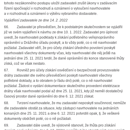
tohoto nezákonného postupu uložil zadavateli zrušit úkony v zadávacím
řízení spočívající v rozhodnutí a oznámení o vyloučení navrhovatele
a v rozhodnutí a oznámení o výběru vybraného dodavatele.
Vyjádření zadavatele ze dne 14. 2. 2022
66. Zadavatel je přesvědčen, že k podstatným skutečnostem se vyjádřil
již ve svém vyjádření k návrhu ze dne 10. 1. 2022. Zadavatel pro úplnost
uvedl, že navrhovateli podklady k získání potřebného veřejnoprávního
oprávnění u Drážního úřadu poskytl, a to vždy poté, co o ně navrhovatel
požádal. Zadavatel věří, že pro účely získání úředního povolení poskytl
navrhovateli všechny dokumenty včas, kdy navrhovatel dle něj ještě na
jednání dne 25. 11. 2021 tvrdil, že dané oprávnění do konce stanovené lhůty
získá, což se však nestalo.
67. Rovněž pro účely získání osvědčení o bezpečnosti provozovatele
dráhy zadavatel dle svého přesvědčení poskytl navrhovateli všechny
potřebné doklady, a to obratem (v řádu dní) poté, co o ně navrhovatel
požádal. Žádost o vydání dokumentace skutečného provedení elektrizace
dráhy však navrhovatel podal až dne 25. 11. 2021, kdy již neměl dostatečný
časový prostor dané oprávnění do dne 6. 12. 2021 získat.
68. Tvrzení navrhovatele, že mu zadavatel neposkytl součinnost, nemůže
dle zadavatele obstát za situace, kdy zástupci navrhovatele na jednáních
konaných dne 25. 11. 2021 a dne 6. 12. 2021 potvrdili opak, tj. že veškeré
dokumenty obdrželi poté, co o ně požádali.
69. Zadavatel dále uvedl, že výslovně stanovil, že lhůta pro získání