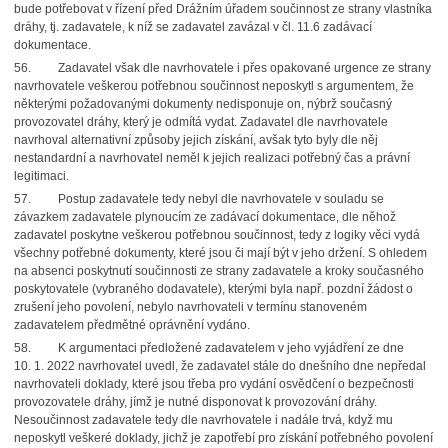
bude potřebovat v řízení před Drážním úřadem součinnost ze strany vlastníka
dráhy, tj. zadavatele, k níž se zadavatel zavázal v čl. 11.6 zadávací
dokumentace.
56. Zadavatel však dle navrhovatele i přes opakované urgence ze strany
navrhovatele veškerou potřebnou součinnost neposkytl s argumentem, že
některými požadovanými dokumenty nedisponuje on, nýbrž současný
provozovatel dráhy, který je odmítá vydat. Zadavatel dle navrhovatele
navrhoval alternativní způsoby jejich získání, avšak tyto byly dle něj
nestandardní a navrhovatel neměl k jejich realizaci potřebný čas a právní
legitimaci.
57. Postup zadavatele tedy nebyl dle navrhovatele v souladu se
závazkem zadavatele plynoucím ze zadávací dokumentace, dle něhož
zadavatel poskytne veškerou potřebnou součinnost, tedy z logiky věci vydá
všechny potřebné dokumenty, které jsou či mají být v jeho držení. S ohledem
na absenci poskytnutí součinnosti ze strany zadavatele a kroky současného
poskytovatele (vybraného dodavatele), kterými byla např. pozdní žádost o
zrušení jeho povolení, nebylo navrhovateli v termínu stanoveném
zadavatelem předmětné oprávnění vydáno.
58. K argumentaci předložené zadavatelem v jeho vyjádření ze dne
10. 1. 2022 navrhovatel uvedl, že zadavatel stále do dnešního dne nepředal
navrhovateli doklady, které jsou třeba pro vydání osvědčení o bezpečnosti
provozovatele dráhy, jímž je nutné disponovat k provozování dráhy.
Nesoučinnost zadavatele tedy dle navrhovatele i nadále trvá, když mu
neposkytl veškeré doklady, jichž je zapotřebí pro získání potřebného povolení