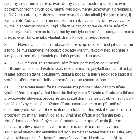
spojených s plněním provozování dráhy vč. povinnosti zajistit zpracování
potřebných technických dokumentů, tyto dokumenty uchovávat a předkládat
je Drážnímu úřadu, je uložena provozovateli dráhy nikoli jeho vlastníkovi, tj.
zadavateli. Zadavateli přitom není zřejmé, jak z vlastnictví dráhy vyplývá, že
by měl disponovat kopiemi např. všech revizních zpráv ke všem určeným
elektrickým zařízením na trati a proč by měl tyto rozsáhlé soubory dokumentů
přechovávat, když je jako vlastník dráhy k ničemu nepotřebuje.
39. Navrhovatel tak dle zadavatele dovozuje nezákonnost jeho postupu
z toho, že mu zadavatel neposkytl doklady, kterými fakticky nedisponuje a
kterými ani není dle právních předpisů povinen disponovat.
40. Skutečnost, že zadavatel sám řadou potřebných dokumentů
nedisponoval, dle zadavatele však neznamená, že jakýkoli dodavatel nebyl
reálně schopen dané dokumenty získat a podat na jejich podkladě žádost o
vydání potřebného úředního oprávnění k provozování dráhy.
41. Zadavatel uvedl, že navrhovatel byl povinen předložit pro účely
vydání úředního oprávnění identické listiny, které Drážnímu úřadu předkládal
provozovatel stávající, pročež se zadavatel domnívá, že potřebné listiny byly
součástí různých spisů Drážního úřadu. Navrhovatel mohl předmětné
dokumenty dle zadavatele v ucelené podobě snadno získat v řádu dní, a to
prostřednictvím nahlédnutí do spisů Drážního úřadu a pořízením kopií.
Nahlédnout do předmětných spisů navrhovatele opravňovalo již jeho
postavení coby žadatele o vydání úředního oprávnění, popř. vydané
souhlasné stanovisko vlastníka dráhy, v němž zadavatel souhlasil s tím, aby
bylo navrhovateli požadované oprávnění vydáno. Navrhovatel měl též