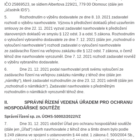
IČO 25869523, se sídlem Albertova 229/21, 779 00 Olomouc (dále jen
„účastník IDS“).
5. Rozhodnutím o výběru dodavatele ze dne 8. 10. 2021 zadavatel
rozhodl o výběru navrhovatele. Výzvou k předložení dokladů před uzavřením
smlouvy ze dne 22. 11. 2021 vyzval zadavatel navrhovatele k předložení
stanovených dokladů ve smyslu § 122 odst. 3 a odst. 5 zákona. Rozhodnutím
o vyloučení vybraného dodavatele ze dne 7. 12. 2021 (dále jen „rozhodnutí o
vyloučení navrhovatele“) rozhodl zadavatel o vyloučení navrhovatele
ze zadávacího řízení na veřejnou zakázku dle § 122 odst. 7 zákona, o čemž
téhož dne navrhovatele vyrozuměl. Dne 7. 12. 2021 rozhodl zadavatel rovněž
o výběru vybraného dodavatele.
6. Dne 21. 12. 2021 podal navrhovatel proti svému vyloučení ze
zadávacího řízení na veřejnou zakázku námitky z téhož dne (dále jen
„námitky“), které zadavatel rozhodnutím ze dne 23. 12. 2021 odmítl (dále jen
„rozhodnutí o námitkách“). Zadavatel navrhovatele s předmětným
rozhodnutím o námitkách vyrozuměl téhož dne.
II. SPRÁVNÍ ŘÍZENÍ VEDENÁ ÚŘADEM PRO OCHRANU
HOSPODÁŘSKÉ SOUTĚŽE
Správní řízení sp. zn. ÚOHS-S0002/2022/VZ
7. Dne 31. 12. 2021 obdržel Úřad pro ochranu hospodářské soutěže
(dále jen „Úřad“) návrh navrhovatele z téhož dne a tímto dnem bylo podle
§ 249 zákona ve spojení s ustanovením § 44 odst. 1 zákona č. 500/2004 Sb.,