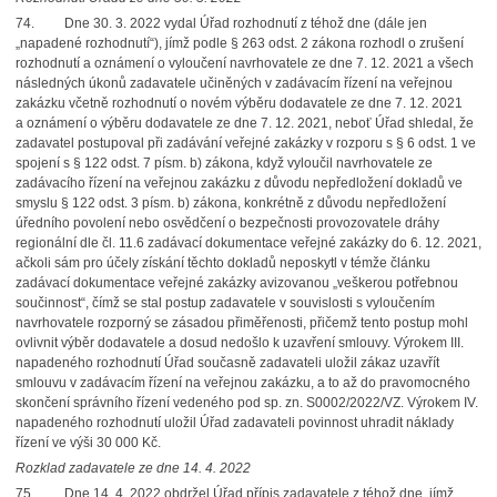
74. Dne 30. 3. 2022 vydal Úřad rozhodnutí z téhož dne (dále jen
„napadené rozhodnutí“), jímž podle § 263 odst. 2 zákona rozhodl o zrušení
rozhodnutí a oznámení o vyloučení navrhovatele ze dne 7. 12. 2021 a všech
následných úkonů zadavatele učiněných v zadávacím řízení na veřejnou
zakázku včetně rozhodnutí o novém výběru dodavatele ze dne 7. 12. 2021
a oznámení o výběru dodavatele ze dne 7. 12. 2021, neboť Úřad shledal, že
zadavatel postupoval při zadávání veřejné zakázky v rozporu s § 6 odst. 1 ve
spojení s § 122 odst. 7 písm. b) zákona, když vyloučil navrhovatele ze
zadávacího řízení na veřejnou zakázku z důvodu nepředložení dokladů ve
smyslu § 122 odst. 3 písm. b) zákona, konkrétně z důvodu nepředložení
úředního povolení nebo osvědčení o bezpečnosti provozovatele dráhy
regionální dle čl. 11.6 zadávací dokumentace veřejné zakázky do 6. 12. 2021,
ačkoli sám pro účely získání těchto dokladů neposkytl v témže článku
zadávací dokumentace veřejné zakázky avizovanou „veškerou potřebnou
součinnost“, čímž se stal postup zadavatele v souvislosti s vyloučením
navrhovatele rozporný se zásadou přiměřenosti, přičemž tento postup mohl
ovlivnit výběr dodavatele a dosud nedošlo k uzavření smlouvy. Výrokem III.
napadeného rozhodnutí Úřad současně zadavateli uložil zákaz uzavřít
smlouvu v zadávacím řízení na veřejnou zakázku, a to až do pravomocného
skončení správního řízení vedeného pod sp. zn. S0002/2022/VZ. Výrokem IV.
napadeného rozhodnutí uložil Úřad zadavateli povinnost uhradit náklady
řízení ve výši 30 000 Kč.
Rozklad zadavatele ze dne 14. 4. 2022
75. Dne 14. 4. 2022 obdržel Úřad přípis zadavatele z téhož dne, jímž