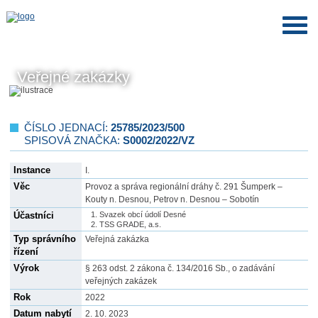
Veřejné zakázky
ČÍSLO JEDNACÍ:
25785/2023/500
SPISOVÁ ZNAČKA:
S0002/2022/VZ
Instance
I.
Věc
Provoz a správa regionální dráhy č. 291 Šumperk –
Kouty n. Desnou, Petrov n. Desnou – Sobotín
Účastníci
Svazek obcí údolí Desné
TSS GRADE, a.s.
Typ správního
Veřejná zakázka
řízení
Výrok
§ 263 odst. 2 zákona č. 134/2016 Sb., o zadávání
veřejných zakázek
Rok
2022
Datum nabytí
2. 10. 2023