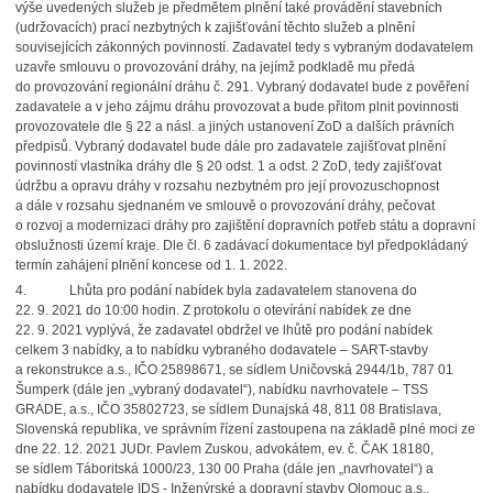
výše uvedených služeb je předmětem plnění také provádění stavebních
(udržovacích) prací nezbytných k zajišťování těchto služeb a plnění
souvisejících zákonných povinností. Zadavatel tedy s vybraným dodavatelem
uzavře smlouvu o provozování dráhy, na jejímž podkladě mu předá
do provozování regionální dráhu č. 291. Vybraný dodavatel bude z pověření
zadavatele a v jeho zájmu dráhu provozovat a bude přitom plnit povinnosti
provozovatele dle § 22 a násl. a jiných ustanovení ZoD a dalších právních
předpisů. Vybraný dodavatel bude dále pro zadavatele zajišťovat plnění
povinností vlastníka dráhy dle § 20 odst. 1 a odst. 2 ZoD, tedy zajišťovat
údržbu a opravu dráhy v rozsahu nezbytném pro její provozuschopnost
a dále v rozsahu sjednaném ve smlouvě o provozování dráhy, pečovat
o rozvoj a modernizaci dráhy pro zajištění dopravních potřeb státu a dopravní
obslužnosti území kraje. Dle čl. 6 zadávací dokumentace byl předpokládaný
termín zahájení plnění koncese od 1. 1. 2022.
4. Lhůta pro podání nabídek byla zadavatelem stanovena do
22. 9. 2021 do 10:00 hodin. Z protokolu o otevírání nabídek ze dne
22. 9. 2021 vyplývá, že zadavatel obdržel ve lhůtě pro podání nabídek
celkem 3 nabídky, a to nabídku vybraného dodavatele – SART-stavby
a rekonstrukce a.s., IČO 25898671, se sídlem Uničovská 2944/1b, 787 01
Šumperk (dále jen „vybraný dodavatel“), nabídku navrhovatele – TSS
GRADE, a.s., IČO 35802723, se sídlem Dunajská 48, 811 08 Bratislava,
Slovenská republika, ve správním řízení zastoupena na základě plné moci ze
dne 22. 12. 2021 JUDr. Pavlem Zuskou, advokátem, ev. č. ČAK 18180,
se sídlem Táboritská 1000/23, 130 00 Praha (dále jen „navrhovatel“) a
nabídku dodavatele IDS - Inženýrské a dopravní stavby Olomouc a.s.,