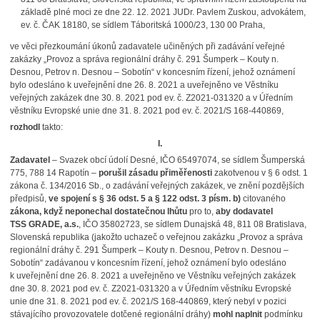
základě plné moci ze dne 22. 12. 2021 JUDr. Pavlem Zuskou, advokátem,
ev. č. ČAK 18180, se sídlem Táboritská 1000/23, 130 00 Praha,
ve věci přezkoumání úkonů zadavatele učiněných při zadávání veřejné
zakázky „Provoz a správa regionální dráhy č. 291 Šumperk – Kouty n.
Desnou, Petrov n. Desnou – Sobotín“ v koncesním řízení, jehož oznámení
bylo odesláno k uveřejnění dne 26. 8. 2021 a uveřejněno ve Věstníku
veřejných zakázek dne 30. 8. 2021 pod ev. č. Z2021-031320 a v Úředním
věstníku Evropské unie dne 31. 8. 2021 pod ev. č. 2021/S 168-440869,
rozhodl
takto:
I.
Zadavatel
– Svazek obcí údolí Desné, IČO 65497074, se sídlem Šumperská
775, 788 14 Rapotín –
porušil zásadu přiměřenosti
zakotvenou v § 6 odst. 1
zákona č. 134/2016 Sb., o zadávání veřejných zakázek, ve znění pozdějších
předpisů,
ve spojení s § 36 odst. 5 a § 122 odst. 3 písm. b)
citovaného
zákona, když neponechal dostatečnou lhůtu
pro to,
aby dodavatel
TSS GRADE, a.s.
, IČO 35802723, se sídlem Dunajská 48, 811 08 Bratislava,
Slovenská republika (jakožto uchazeč o veřejnou zakázku „Provoz a správa
regionální dráhy č. 291 Šumperk – Kouty n. Desnou, Petrov n. Desnou –
Sobotín“ zadávanou v koncesním řízení, jehož oznámení bylo odesláno
k uveřejnění dne 26. 8. 2021 a uveřejněno ve Věstníku veřejných zakázek
dne 30. 8. 2021 pod ev. č. Z2021-031320 a v Úředním věstníku Evropské
unie dne 31. 8. 2021 pod ev. č. 2021/S 168-440869, který nebyl v pozici
stávajícího provozovatele dotčené regionální dráhy)
mohl naplnit
podmínku