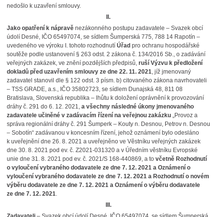
nedošlo k uzavření smlouvy.
II.
Jako opatření k nápravě
nezákonného postupu zadavatele – Svazek obcí
údolí Desné, IČO 65497074, se sídlem Šumperská 775, 788 14 Rapotín –
uvedeného ve výroku I. tohoto rozhodnutí
Úřad
pro ochranu hospodářské
soutěže podle ustanovení § 263 odst. 2 zákona č. 134/2016 Sb., o zadávání
veřejných zakázek, ve znění pozdějších předpisů,
ruší Výzvu k předložení
dokladů před uzavřením smlouvy ze dne 22. 11. 2021
, jíž jmenovaný
zadavatel stanovil dle § 122 odst. 3 písm. b) citovaného zákona navrhovateli
– TSS GRADE, a.s., IČO 35802723, se sídlem Dunajská 48, 811 08
Bratislava, Slovenská republika – lhůtu k doložení oprávnění k provozování
dráhy č. 291 do 6. 12. 2021,
a všechny následné úkony jmenovaného
zadavatele učiněné v zadávacím řízení na veřejnou zakázku
„Provoz a
správa regionální dráhy č. 291 Šumperk – Kouty n. Desnou, Petrov n. Desnou
– Sobotín“ zadávanou v koncesním řízení, jehož oznámení bylo odesláno
k uveřejnění dne 26. 8. 2021 a uveřejněno ve Věstníku veřejných zakázek
dne 30. 8. 2021 pod ev. č. Z2021-031320 a v Úředním věstníku Evropské
unie dne 31. 8. 2021 pod ev. č. 2021/S 168-440869, a to
včetně
Rozhodnutí
o vyloučení vybraného dodavatele ze dne 7. 12. 2021 a Oznámení o
vyloučení vybraného dodavatele ze dne 7. 12. 2021 a Rozhodnutí o novém
výběru dodavatele ze dne 7. 12. 2021 a Oznámení o výběru dodavatele
ze dne 7. 12. 2021
.
III.
Zadavateli
– Svazek obcí údolí Desné, IČO 65497074, se sídlem Šumperská