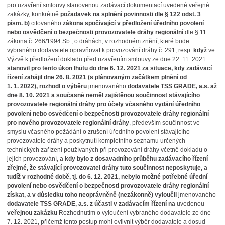
pro uzavření smlouvy stanovenou zadávací dokumentací uvedené veřejné
zakázky, konkrétně
požadavek na splnění povinnosti dle § 122 odst. 3
písm. b)
citovaného
zákona spočívající v předložení úředního povolení
nebo osvědčení o bezpečnosti provozovatele dráhy regionální
dle § 11
zákona č. 266/1994 Sb., o dráhách, v rozhodném znění, které bude
vybraného dodavatele opravňovat k provozování dráhy č. 291, resp.
když
ve
Výzvě k předložení dokladů před uzavřením smlouvy ze dne 22. 11. 2021
stanovil pro tento úkon lhůtu do dne 6. 12. 2021 za situace, kdy zadávací
řízení zahájil dne 26. 8. 2021 (s plánovaným začátkem plnění od
1. 1. 2022), rozhodl o výběru
jmenovaného
dodavatele
TSS GRADE, a.s.
až
dne 8. 10. 2021 a současně neměl zajištěnou součinnost stávajícího
provozovatele regionální dráhy pro účely včasného vydání úředního
povolení nebo osvědčení o bezpečnosti provozovatele dráhy regionální
pro nového provozovatele regionální dráhy
, především součinnost ve
smyslu včasného požádání o zrušení úředního povolení stávajícího
provozovatele dráhy a poskytnutí kompletního seznamu určených
technických zařízení používaných při provozování dráhy včetně dokladu o
jejich provozování,
a kdy bylo z dosavadního průběhu zadávacího řízení
zřejmé, že stávající provozovatel dráhy tuto součinnost neposkytuje, a
tudíž v rozhodné době, tj. do 6. 12. 2021, nebylo možné potřebné úřední
povolení nebo osvědčení o bezpečnosti provozovatele dráhy regionální
získat, a v důsledku toho neoprávněně (nezákonně) vyloučil
jmenovaného
dodavatele TSS GRADE, a.s. z účasti v zadávacím řízení na
uvedenou
veřejnou zakázku
Rozhodnutím o vyloučení vybraného dodavatele ze dne
7. 12. 2021, přičemž tento postup mohl ovlivnit výběr dodavatele a dosud