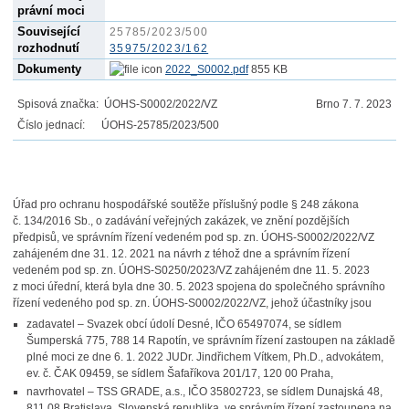
právní moci
Související
25785/2023/500
rozhodnutí
35975/2023/162
Dokumenty
2022_S0002.pdf
855 KB
Spisová značka: ÚOHS-S0002/2022/VZ
Brno 7. 7. 2023
Číslo jednací: ÚOHS-25785/2023/500
Úřad pro ochranu hospodářské soutěže příslušný podle § 248 zákona
č. 134/2016 Sb., o zadávání veřejných zakázek, ve znění pozdějších
předpisů, ve správním řízení vedeném pod sp. zn. ÚOHS-S0002/2022/VZ
zahájeném dne 31. 12. 2021 na návrh z téhož dne a správním řízení
vedeném pod sp. zn. ÚOHS-S0250/2023/VZ zahájeném dne 11. 5. 2023
z moci úřední, která byla dne 30. 5. 2023 spojena do společného správního
řízení vedeného pod sp. zn. ÚOHS-S0002/2022/VZ, jehož účastníky jsou
zadavatel – Svazek obcí údolí Desné, IČO 65497074, se sídlem
Šumperská 775, 788 14 Rapotín, ve správním řízení zastoupen na základě
plné moci ze dne 6. 1. 2022 JUDr. Jindřichem Vítkem, Ph.D., advokátem,
ev. č. ČAK 09459, se sídlem Šafaříkova 201/17, 120 00 Praha,
navrhovatel – TSS GRADE, a.s., IČO 35802723, se sídlem Dunajská 48,
811 08 Bratislava, Slovenská republika, ve správním řízení zastoupena na