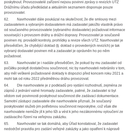
poskytnout. Provozovatelé zařízení nejsou povinni zprávy o revizích UTZ
Drážnímu úřadu předkládat a aktuálním seznamem disponuje pouze
provozovatel.
62. Navrhovatel dále poukázal na skutečnost, že dle smlouvy mezi
zadavatelem a vybraným dodavatelem má zadavatel jakožto vlastník právo
od současného provozovatele (vybraného dodavatele) požadovat informace
související s provozem dráhy a drážní dopravy. Provozovatel je současně
povinen mj. provádět kontroly, prohlídky a revize všech UTZ. Navrhovatel je
přesvědčen, že chybějící doklad (tj. doklad o provedených revizích) je tak
vybraný dodavatel povinen mít a zadavatel je oprávněn ho po něm
požadovat.
63. Navrhovatel je i nadále přesvědčen, že pokud by mu zadavatel od
počátku poskytl dostatečnou součinnost, nic by navrhovateli nebránilo v tom,
aby měl veškeré požadované doklady k dispozici před koncem roku 2021 a
mohl tak od roku 2022 předmětnou dráhu provozovat.
64. Dle navrhovatele je z podkladů pro vydání rozhodnutí, zejména ze
zápisů z jednání valné hromady zadavatele, patrné, že zadavatel si byl
vědom své povinnosti poskytnout součinnost dle zadávací dokumentace.
Samotní zástupci zadavatele dle navrhovatele přiznali, že současný
poskytovatel služeb jim potřebnou součinnost neposkytne, což však dle
navrhovatele nemůže jít k jeho tíži a vést k jeho nezákonnému vyloučení ze
zadávacího řízení na veřejnou zakázku.
65. Navrhovatel se tak domáhá, aby Úřad konstatoval, že zadavatel
nedodržel pravidla pro zadání veřejné zakázky a jako opatření k nápravě