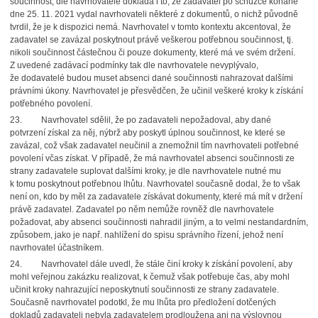
součinnost, dle navrhovatele dokládá i to, že zadavatel po schůzce konané
dne 25. 11. 2021 vydal navrhovateli některé z dokumentů, o nichž původně
tvrdil, že je k dispozici nemá. Navrhovatel v tomto kontextu akcentoval, že
zadavatel se zavázal poskytnout právě veškerou potřebnou součinnost, tj.
nikoli součinnost částečnou či pouze dokumenty, které má ve svém držení.
Z uvedené zadávací podmínky tak dle navrhovatele nevyplývalo,
že dodavatelé budou muset absenci dané součinnosti nahrazovat dalšími
právními úkony. Navrhovatel je přesvědčen, že učinil veškeré kroky k získání
potřebného povolení.
23. Navrhovatel sdělil, že po zadavateli nepožadoval, aby dané
potvrzení získal za něj, nýbrž aby poskytl úplnou součinnost, ke které se
zavázal, což však zadavatel neučinil a znemožnil tím navrhovateli potřebné
povolení včas získat. V případě, že má navrhovatel absenci součinnosti ze
strany zadavatele suplovat dalšími kroky, je dle navrhovatele nutné mu
k tomu poskytnout potřebnou lhůtu. Navrhovatel současně dodal, že to však
není on, kdo by měl za zadavatele získávat dokumenty, které má mít v držení
právě zadavatel. Zadavatel po něm nemůže rovněž dle navrhovatele
požadovat, aby absenci součinnosti nahradil jiným, a to velmi nestandardním,
způsobem, jako je např. nahlížení do spisu správního řízení, jehož není
navrhovatel účastníkem.
24. Navrhovatel dále uvedl, že stále činí kroky k získání povolení, aby
mohl veřejnou zakázku realizovat, k čemuž však potřebuje čas, aby mohl
učinit kroky nahrazující neposkytnutí součinnosti ze strany zadavatele.
Současně navrhovatel podotkl, že mu lhůta pro předložení dotčených
dokladů zadavateli nebyla zadavatelem prodloužena ani na výslovnou