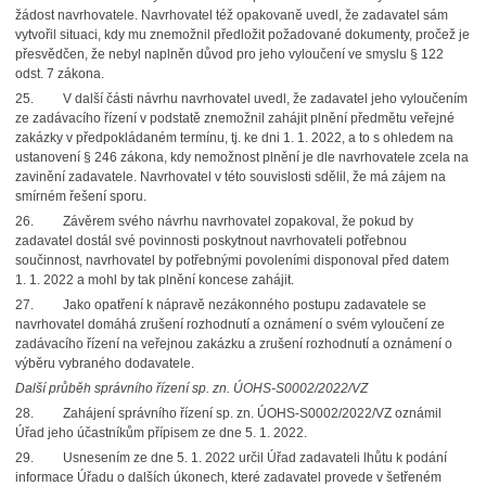
žádost navrhovatele. Navrhovatel též opakovaně uvedl, že zadavatel sám
vytvořil situaci, kdy mu znemožnil předložit požadované dokumenty, pročež je
přesvědčen, že nebyl naplněn důvod pro jeho vyloučení ve smyslu § 122
odst. 7 zákona.
25. V další části návrhu navrhovatel uvedl, že zadavatel jeho vyloučením
ze zadávacího řízení v podstatě znemožnil zahájit plnění předmětu veřejné
zakázky v předpokládaném termínu, tj. ke dni 1. 1. 2022, a to s ohledem na
ustanovení § 246 zákona, kdy nemožnost plnění je dle navrhovatele zcela na
zavinění zadavatele. Navrhovatel v této souvislosti sdělil, že má zájem na
smírném řešení sporu.
26. Závěrem svého návrhu navrhovatel zopakoval, že pokud by
zadavatel dostál své povinnosti poskytnout navrhovateli potřebnou
součinnost, navrhovatel by potřebnými povoleními disponoval před datem
1. 1. 2022 a mohl by tak plnění koncese zahájit.
27. Jako opatření k nápravě nezákonného postupu zadavatele se
navrhovatel domáhá zrušení rozhodnutí a oznámení o svém vyloučení ze
zadávacího řízení na veřejnou zakázku a zrušení rozhodnutí a oznámení o
výběru vybraného dodavatele.
Další průběh správního řízení sp. zn. ÚOHS-S0002/2022/VZ
28. Zahájení správního řízení sp. zn. ÚOHS-S0002/2022/VZ oznámil
Úřad jeho účastníkům přípisem ze dne 5. 1. 2022.
29. Usnesením ze dne 5. 1. 2022 určil Úřad zadavateli lhůtu k podání
informace Úřadu o dalších úkonech, které zadavatel provede v šetřeném