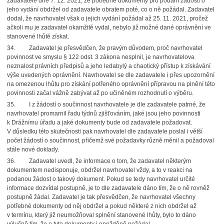
zadavatele dne 7. 12. 2021, že potřebné dokumenty pro podání žádosti o
jeho vydání obdržel od zadavatele obratem poté, co o ně požádal. Zadavatel
dodal, že navrhovatel však o jejich vydání požádal až 25. 11. 2021, pročež
ačkoli mu je zadavatel okamžitě vydal, nebylo již možné dané oprávnění ve
stanovené lhůtě získat.
34. Zadavatel je přesvědčen, že pravým důvodem, proč navrhovatel
povinnost ve smyslu § 122 odst. 3 zákona nesplnil, je navrhovatelova
neznalost právních předpisů a jeho ledabylý a chaotický přístup k získávání
výše uvedených oprávnění. Navrhovatel se dle zadavatele i přes upozornění
na omezenou lhůtu pro získání potřeného oprávnění přípravou na plnění této
povinnosti začal vážně zabývat až po učiněném rozhodnutí o výběru.
35. I z žádostí o součinnost navrhovatele je dle zadavatele patrné, že
navrhovatel promarnil řadu týdnů zjišťováním, jaké jsou jeho povinnosti
k Drážnímu úřadu a jaké dokumenty bude od zadavatele požadovat.
V důsledku této skutečnosti pak navrhovatel dle zadavatele poslal i větší
počet žádostí o součinnost, přičemž své požadavky různě měnil a požadoval
stále nové doklady.
36. Zadavatel uvedl, že informace o tom, že zadavatel některým
dokumentem nedisponuje, obdržel navrhovatel vždy, a to v reakci na
podanou žádost o takový dokument. Pokud se tedy navrhovatel určité
informace dozvídal postupně, je to dle zadavatele dáno tím, že o ně rovněž
postupně žádal. Zadavatel je tak přesvědčen, že navrhovatel všechny
potřebné dokumenty od něj obdržel a pokud některé z nich obdržel až
v termínu, který již neumožňoval splnění stanovené lhůty, bylo to dáno