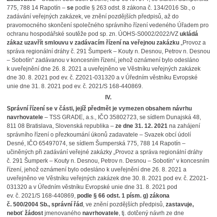
775, 788 14 Rapotín –
se
podle § 263 odst. 8 zákona č. 134/2016 Sb., o
zadávání veřejných zakázek, ve znění pozdějších předpisů, až do
pravomocného skončení společného správního řízení vedeného Úřadem pro
ochranu hospodářské soutěže pod sp. zn. ÚOHS-S0002/2022/VZ
ukládá
zákaz uzavřít smlouvu v zadávacím řízení na veřejnou zakázku
„Provoz a
správa regionální dráhy č. 291 Šumperk – Kouty n. Desnou, Petrov n. Desnou
– Sobotín“ zadávanou v koncesním řízení, jehož oznámení bylo odesláno
k uveřejnění dne 26. 8. 2021 a uveřejněno ve Věstníku veřejných zakázek
dne 30. 8. 2021 pod ev. č. Z2021-031320 a v Úředním věstníku Evropské
unie dne 31. 8. 2021 pod ev. č. 2021/S 168-440869.
IV.
Správní řízení se v části, jejíž předmět je vymezen obsahem návrhu
navrhovatele
– TSS GRADE, a.s., IČO 35802723, se sídlem Dunajská 48,
811 08 Bratislava, Slovenská republika –
ze dne 31. 12. 2021
na zahájení
správního řízení o přezkoumání úkonů zadavatele – Svazek obcí údolí
Desné, IČO 65497074, se sídlem Šumperská 775, 788 14 Rapotín –
učiněných při zadávání veřejné zakázky „Provoz a správa regionální dráhy
č. 291 Šumperk – Kouty n. Desnou, Petrov n. Desnou – Sobotín“ v koncesním
řízení, jehož oznámení bylo odesláno k uveřejnění dne 26. 8. 2021 a
uveřejněno ve Věstníku veřejných zakázek dne 30. 8. 2021 pod ev. č. Z2021-
031320 a v Úředním věstníku Evropské unie dne 31. 8. 2021 pod
ev. č. 2021/S 168-440869,
podle § 66 odst. 1 písm. g) zákona
č. 500/2004 Sb., správní řád
, ve znění pozdějších předpisů,
zastavuje,
neboť žádost
jmenovaného
navrhovatele
, tj. dotčený návrh ze dne