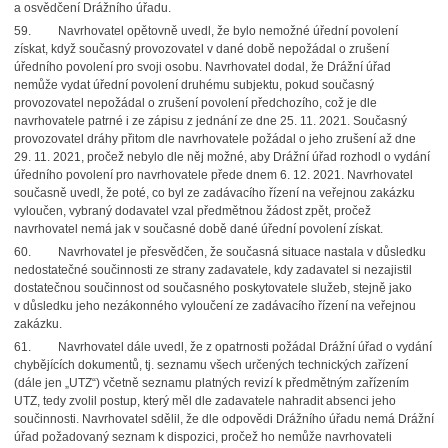
a osvědčení Drážního úřadu.
59. Navrhovatel opětovně uvedl, že bylo nemožné úřední povolení
získat, když současný provozovatel v dané době nepožádal o zrušení
úředního povolení pro svoji osobu. Navrhovatel dodal, že Drážní úřad
nemůže vydat úřední povolení druhému subjektu, pokud současný
provozovatel nepožádal o zrušení povolení předchozího, což je dle
navrhovatele patrné i ze zápisu z jednání ze dne 25. 11. 2021. Současný
provozovatel dráhy přitom dle navrhovatele požádal o jeho zrušení až dne
29. 11. 2021, pročež nebylo dle něj možné, aby Drážní úřad rozhodl o vydání
úředního povolení pro navrhovatele přede dnem 6. 12. 2021. Navrhovatel
současně uvedl, že poté, co byl ze zadávacího řízení na veřejnou zakázku
vyloučen, vybraný dodavatel vzal předmětnou žádost zpět, pročež
navrhovatel nemá jak v současné době dané úřední povolení získat.
60. Navrhovatel je přesvědčen, že současná situace nastala v důsledku
nedostatečné součinnosti ze strany zadavatele, kdy zadavatel si nezajistil
dostatečnou součinnost od současného poskytovatele služeb, stejně jako
v důsledku jeho nezákonného vyloučení ze zadávacího řízení na veřejnou
zakázku.
61. Navrhovatel dále uvedl, že z opatrnosti požádal Drážní úřad o vydání
chybějících dokumentů, tj. seznamu všech určených technických zařízení
(dále jen „UTZ“) včetně seznamu platných revizí k předmětným zařízením
UTZ, tedy zvolil postup, který měl dle zadavatele nahradit absenci jeho
součinnosti. Navrhovatel sdělil, že dle odpovědi Drážního úřadu nemá Drážní
úřad požadovaný seznam k dispozici, pročež ho nemůže navrhovateli