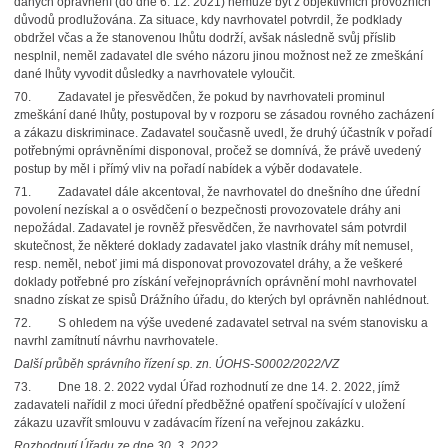
daných oprávnění (do dne 6. 12. 2021) nemůže být z objektivních provozních
důvodů prodlužována. Za situace, kdy navrhovatel potvrdil, že podklady
obdržel včas a že stanovenou lhůtu dodrží, avšak následně svůj příslib
nesplnil, neměl zadavatel dle svého názoru jinou možnost než ze zmeškání
dané lhůty vyvodit důsledky a navrhovatele vyloučit.
70. Zadavatel je přesvědčen, že pokud by navrhovateli prominul
zmeškání dané lhůty, postupoval by v rozporu se zásadou rovného zacházení
a zákazu diskriminace. Zadavatel současně uvedl, že druhý účastník v pořadí
potřebnými oprávněními disponoval, pročež se domnívá, že právě uvedený
postup by měl i přímý vliv na pořadí nabídek a výběr dodavatele.
71. Zadavatel dále akcentoval, že navrhovatel do dnešního dne úřední
povolení nezískal a o osvědčení o bezpečnosti provozovatele dráhy ani
nepožádal. Zadavatel je rovněž přesvědčen, že navrhovatel sám potvrdil
skutečnost, že některé doklady zadavatel jako vlastník dráhy mít nemusel,
resp. neměl, neboť jimi má disponovat provozovatel dráhy, a že veškeré
doklady potřebné pro získání veřejnoprávních oprávnění mohl navrhovatel
snadno získat ze spisů Drážního úřadu, do kterých byl oprávněn nahlédnout.
72. S ohledem na výše uvedené zadavatel setrval na svém stanovisku a
navrhl zamítnutí návrhu navrhovatele.
Další průběh správního řízení sp. zn. ÚOHS-S0002/2022/VZ
73. Dne 18. 2. 2022 vydal Úřad rozhodnutí ze dne 14. 2. 2022, jímž
zadavateli nařídil z moci úřední předběžné opatření spočívající v uložení
zákazu uzavřít smlouvu v zadávacím řízení na veřejnou zakázku.
Rozhodnutí Úřadu ze dne 30. 3. 2022