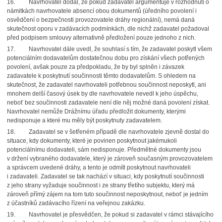
16. Navrhovatel dodal, že pokud zadavatel argumentuje v rozhodnutí o
námitkách navrhovatele absencí obou dokumentů (úředního povolení i
osvědčení o bezpečnosti provozovatele dráhy regionální), nemá daná
skutečnost oporu v zadávacích podmínkách, dle nichž zadavatel požadoval
před podpisem smlouvy alternativně předložení pouze jednoho z nich.
17. Navrhovatel dále uvedl, že souhlasí s tím, že zadavatel poskytl všem
potenciálním dodavatelům dostatečnou dobu pro získání všech potřených
povolení, avšak pouze za předpokladu, že by byl splněn i závazek
zadavatele k poskytnutí součinnosti těmto dodavatelům. S ohledem na
skutečnost, že zadavatel navrhovateli potřebnou součinnost neposkytl, ani
mnohem delší časový úsek by dle navrhovatele nevedl k jeho úspěchu,
neboť bez součinnosti zadavatele není dle něj možné daná povolení získat.
Navrhovatel nemůže Drážnímu úřadu předložit dokumenty, kterými
nedisponuje a které mu měly být poskytnuty zadavatelem.
18. Zadavatel se v šetřeném případě dle navrhovatele zjevně dostal do
situace, kdy dokumenty, které je povinen poskytnout jakémukoli
potenciálnímu dodavateli, sám nedisponuje. Předmětné dokumenty jsou
v držení vybraného dodavatele, který je zároveň současným provozovatelem
a správcem uvedené dráhy, a tento je odmítl poskytnout navrhovateli
i zadavateli. Zadavatel se tak nachází v situaci, kdy poskytnutí součinnosti
z jeho strany vyžaduje součinnost i ze strany třetího subjektu, který má
zároveň přímý zájem na tom tuto součinnost neposkytnout, neboť je jedním
z účastníků zadávacího řízení na veřejnou zakázku.
19. Navrhovatel je přesvědčen, že pokud si zadavatel v rámci stávajícího