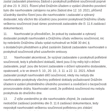
zaslal zadavateli písemnou žádost o poskytnutí potřebné součinnosti poprvé
již dne 23. 9. 2021. Řízení před Drážním úřadem o vydání úředního povolení
bylo dle navrhovatele zahájeno na jeho žádost dne 12. 10. 2021, přičemž
účastníky daného řízení jsou dle navrhovatele i zadavatel a vybraný
dodavatel, kdy všichni tito účastníci jsou povinni poskytovat Drážnímu úřadu
veškerou součinnost (nad rámec povinnosti zadavatele dle čl. 11.6 zadávací
dokumentace).
11. Navrhovatel je přesvědčen, že pokud by zadavatel a vybraný
dodavatel poskytli navrhovateli a Drážnímu úřadu veškerou součinnost, nic
by nebránilo Drážnímu úřadu vydat rozhodnutí ve lhůtě 30 dní, tj.
s dostatečným předstihem a před zasláním žádosti zadavatele navrhovateli o
poskytnutí součinnosti před uzavřením smlouvy.
12. Navrhovatel akcentoval, že vyzýval zadavatele o poskytnutí potřebné
součinnosti, tedy k předložení dokladů, které jsou či by měly být v držení
zadavatele, popř. jsou dle tvrzení zadavatele v držení vybraného dodavatele,
opakovaně, a to ve dnech 5. 10., 20. 10., 3. 11. a 22. 11. 2021. Ačkoli
zadavatel poskytl navrhovateli dílčí součinnost, nikdy mu nebyly dle
navrhovatele poskytnuty všechny potřebné doklady požadované Drážním
úřadem k vydání předmětného úředního povolení a osvědčení o bezpečnosti
provozovatele dráhy. Navrhovatel uvedl, že potřebná součinnost mu nebyla
poskytnuta do dnešního dne.
13. Z výše uvedeného je dle navrhovatele zřejmé, že zadavatel
nedodržel zadávací podmínku dle čl. 11.6 zadávací dokumentace, tedy
neposkytl navrhovateli veškerou součinnost potřebnou pro získání