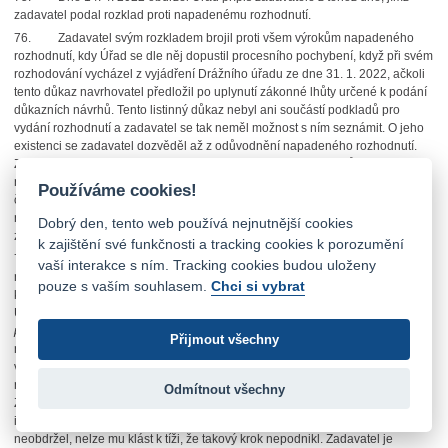
zadavatel podal rozklad proti napadenému rozhodnutí.
76. Zadavatel svým rozkladem brojil proti všem výrokům napadeného
rozhodnutí, kdy Úřad se dle něj dopustil procesního pochybení, když při svém
rozhodování vycházel z vyjádření Drážního úřadu ze dne 31. 1. 2022, ačkoli
tento důkaz navrhovatel předložil po uplynutí zákonné lhůty určené k podání
důkazních návrhů. Tento listinný důkaz nebyl ani součástí podkladů pro
vydání rozhodnutí a zadavatel se tak neměl možnost s ním seznámit. O jeho
existenci se zadavatel dozvěděl až z odůvodnění napadeného rozhodnutí.
Zadavatel rovněž uvedl, že samotný obsah této listiny byl v odůvodnění
napadeného rozhodnutí ze strany Úřadu zrekapitulován strohým způsobem,
Používáme cookies!
čímž zadavateli neposkytl žádnou představu o tom, o jakou listinu se jedná,
na základě jakého podkladu byla vydána, co je jejím skutečným obsahem a
Dobrý den, tento web používá nejnutnější cookies
zda byla Úřadem jako důkaz správně hodnocena.
k zajištění své funkčnosti a tracking cookies k porozumění
77. Zadavatel dále sdělil, že některé závěry v napadeném rozhodnutí
vaší interakce s ním. Tracking cookies budou uloženy
nemají žádnou oporu ve správním spise a zadavatel tak neměl možnost se
pouze s vaším souhlasem.
Chci si vybrat
k nim v průběhu správního řízení vyjádřit. Zadavatel uvedl, že pokud mu bylo
Úřadem vytýkáno, že nebyla podána „
žádost o zrušení povolení stávajícího
provozovatele
“ s tím, že „
toto zadavatel nerozporuje
“, tak taková výhrada
Přijmout všechny
nebyla obsažena ani v námitkách ani v návrhu, kdy poprvé byla uvedena až
ve vyjádření navrhovatele k podkladům rozhodnutí. Zadavatel dané tvrzení
nerozporoval, neboť nebylo předmětem řízení a nebyl o něm informován.
Odmítnout všechny
Zadavatel v této souvislosti dodal, že jelikož žádnou písemnou žádost, aby
inicioval zrušení úředního povolení stávajícího provozovatele, nikdy
neobdržel, nelze mu klást k tíži, že takový krok nepodnikl. Zadavatel je