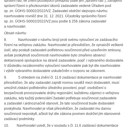
správní řád, ve znění pozdějších předpisů (dále jen „správní řád“), zahájeno
správní řízení o přezkoumání úkonů zadavatele vedené Úřadem pod
sp. zn. ÚOHS-S0002/2022/VZ. Zadavatel obdržel stejnopis návrhu
navrhovatele rovněž dne 31. 12. 2021. Účastníky správního řízení
sp. zn. ÚOHS-S0002/2022/VZ jsou podle § 256 zákona zadavatel
a navrhovatel.
Obsah návrhu
8. Navrhovatel v návrhu brojí proti svému vyloučení ze zadávacího
řízení na veřejnou zakázku. Navrhovatel je přesvědčen, že vynaložil veškeré
úsilí, aby poskytl zadavateli potřebnou součinnost před uzavřením smlouvy,
avšak poskytnutí součinnosti navrhovatele bylo zmařeno absencí
deklarované spolupráce na straně zadavatele, popř. i vybraného dodavatele.
V důsledku nezákonného vyloučení navrhovatele pak byl dle navrhovatele
i výběr vybraného dodavatele uskutečněn v rozporu se zákonem.
9. S ohledem na znění čl. 11.6 zadávací dokumentace je navrhovatel
přesvědčen, že aby zadavatel zajistil rovnou soutěž mezi dodavateli, musí
umožnit získání potřebného úředního povolení, popř. osvědčení o
bezpečnosti provozovatele dráhy regionální, každému zájemci o veřejnou
zakázku, kdy každý potenciální žadatel potřebuje součinnost zadavatele
a zadavatel i jednoznačně stanovil, že tato součinnost bude dodavateli
poskytnuta. Navrhovatel je však přesvědčen, že zadavatel mu danou
součinnost neposkytl, ačkoli byl dle zákona povinen dodržet jím stanovené
zadávací podmínky.
10. Navrhovatel uvedl, že v souladu s čl. 11.6 zadávací dokumentace