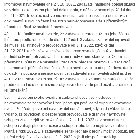
informoval navrhovatele dne 27. 10. 2021. Zadavatel následně popsal situaci
ve vztahu k okolnostem předání dokumentů, o něž navrhovatel požádal dne
25. 11. 2021, tj. skutečnost, že možnost náhradního získání předmětných
dokumentů si dlouho žádná ze stran neuvědomovala a že s předmětným
nápadem přišel až následně navrhovatel.
49. K námitce navrhovatele, že zadavatel neprodloužil na jeho žádost
lhůtu pro předložení dokladů dle § 122 odst. 3 zákona, zadavatel mj. uvedl,
že musel zajistit nového provozovatele od 1. 1. 2022, když ke dni
31. 12. 2021 končil závazek stávajícího provozovatele, čemuž zadavatel
podřídil celý průběh zadávacího řízení i lhůty v něm stanovené. O tom, že
předmětná lhůta bude minimální, zadavatel předem informoval v zadávací
dokumentaci, přičemž skutečnost, že po navrhovateli bude požadovat dané
doklady již počátkem měsíce prosince, zadavatel navrhovateli sdělil již dne
4. 10. 2021. Navrhovatel byl též dle zadavatele seznámen se skutečností, že
předmětnou lhůtu není možné z objektivních důvodů prodloužit či prominout
její zmeškání.
50. Závěrem svého vyjádření zadavatel uvedl, že k vyloučení
navrhovatele ze zadávacího řízení přistoupil poté, co zástupci navrhovatele
uvedli, že úřední povolení navrhovatel nemá a neví, kdy a zda vůbec bude
vydáno, že osvědčení o bezpečnosti provozovatele dráhy je navrhovatel
schopen získat nejdříve za 4 měsíce a že k 1. 1. 2022 navrhovatel není
schopen zahájit plnění koncese a schopen toho bude nejdříve v druhém
kvartále roku 2022. Dle zadavatele se tak jednalo o jediný možný postup, jak
plnění veřejné zakázky ke dni 1. 1. 2022 zajistit alespoň teoreticky.