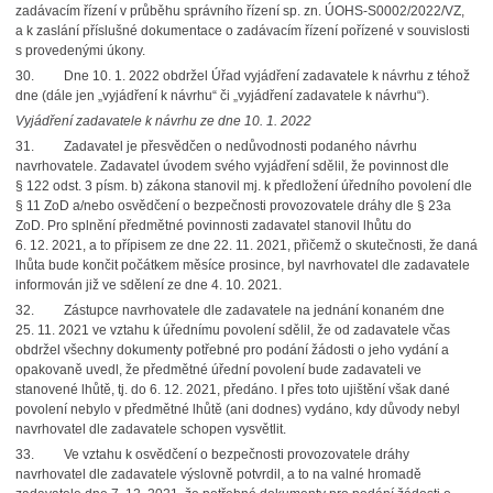
zadávacím řízení v průběhu správního řízení sp. zn. ÚOHS-S0002/2022/VZ,
a k zaslání příslušné dokumentace o zadávacím řízení pořízené v souvislosti
s provedenými úkony.
30. Dne 10. 1. 2022 obdržel Úřad vyjádření zadavatele k návrhu z téhož
dne (dále jen „vyjádření k návrhu“ či „vyjádření zadavatele k návrhu“).
Vyjádření zadavatele k návrhu ze dne 10. 1. 2022
31. Zadavatel je přesvědčen o nedůvodnosti podaného návrhu
navrhovatele. Zadavatel úvodem svého vyjádření sdělil, že povinnost dle
§ 122 odst. 3 písm. b) zákona stanovil mj. k předložení úředního povolení dle
§ 11 ZoD a/nebo osvědčení o bezpečnosti provozovatele dráhy dle § 23a
ZoD. Pro splnění předmětné povinnosti zadavatel stanovil lhůtu do
6. 12. 2021, a to přípisem ze dne 22. 11. 2021, přičemž o skutečnosti, že daná
lhůta bude končit počátkem měsíce prosince, byl navrhovatel dle zadavatele
informován již ve sdělení ze dne 4. 10. 2021.
32. Zástupce navrhovatele dle zadavatele na jednání konaném dne
25. 11. 2021 ve vztahu k úřednímu povolení sdělil, že od zadavatele včas
obdržel všechny dokumenty potřebné pro podání žádosti o jeho vydání a
opakovaně uvedl, že předmětné úřední povolení bude zadavateli ve
stanovené lhůtě, tj. do 6. 12. 2021, předáno. I přes toto ujištění však dané
povolení nebylo v předmětné lhůtě (ani dodnes) vydáno, kdy důvody nebyl
navrhovatel dle zadavatele schopen vysvětlit.
33. Ve vztahu k osvědčení o bezpečnosti provozovatele dráhy
navrhovatel dle zadavatele výslovně potvrdil, a to na valné hromadě