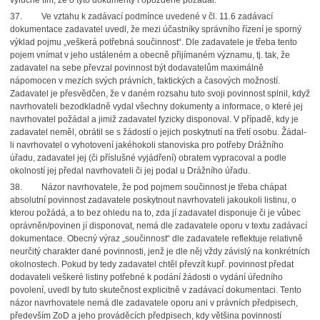
výlučně tím, že o tyto dokumenty i opožděně požádal.
37. Ve vztahu k zadávací podmínce uvedené v čl. 11.6 zadávací
dokumentace zadavatel uvedl, že mezi účastníky správního řízení je sporný
výklad pojmu „veškerá potřebná součinnost“. Dle zadavatele je třeba tento
pojem vnímat v jeho ustáleném a obecně přijímaném významu, tj. tak, že
zadavatel na sebe převzal povinnost být dodavatelům maximálně
nápomocen v mezích svých právních, faktických a časových možností.
Zadavatel je přesvědčen, že v daném rozsahu tuto svoji povinnost splnil, když
navrhovateli bezodkladně vydal všechny dokumenty a informace, o které jej
navrhovatel požádal a jimiž zadavatel fyzicky disponoval. V případě, kdy je
zadavatel neměl, obrátil se s žádostí o jejich poskytnutí na třetí osobu. Žádal-
li navrhovatel o vyhotovení jakéhokoli stanoviska pro potřeby Drážního
úřadu, zadavatel jej (či příslušné vyjádření) obratem vypracoval a podle
okolností jej předal navrhovateli či jej podal u Drážního úřadu.
38. Názor navrhovatele, že pod pojmem součinnost je třeba chápat
absolutní povinnost zadavatele poskytnout navrhovateli jakoukoli listinu, o
kterou požádá, a to bez ohledu na to, zda jí zadavatel disponuje či je vůbec
oprávněn/povinen jí disponovat, nemá dle zadavatele oporu v textu zadávací
dokumentace. Obecný výraz „součinnost“ dle zadavatele reflektuje relativně
neurčitý charakter dané povinnosti, jenž je dle něj vždy závislý na konkrétních
okolnostech. Pokud by tedy zadavatel chtěl převzít kupř. povinnost předat
dodavateli veškeré listiny potřebné k podání žádosti o vydání úředního
povolení, uvedl by tuto skutečnost explicitně v zadávací dokumentaci. Tento
názor navrhovatele nemá dle zadavatele oporu ani v právních předpisech,
především ZoD a jeho prováděcích předpisech, kdy většina povinností