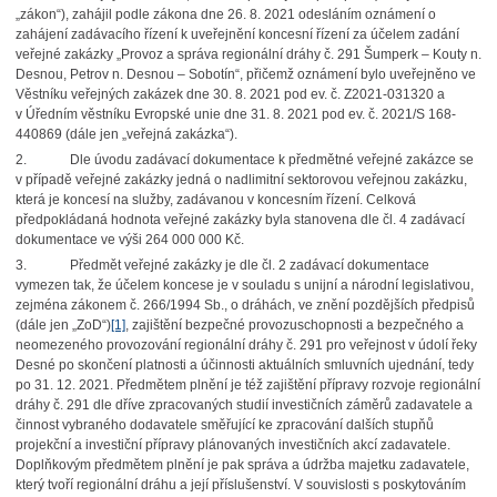
„zákon“), zahájil podle zákona dne 26. 8. 2021 odesláním oznámení o
zahájení zadávacího řízení k uveřejnění koncesní řízení za účelem zadání
veřejné zakázky „Provoz a správa regionální dráhy č. 291 Šumperk – Kouty n.
Desnou, Petrov n. Desnou – Sobotín“, přičemž oznámení bylo uveřejněno ve
Věstníku veřejných zakázek dne 30. 8. 2021 pod ev. č. Z2021-031320 a
v Úředním věstníku Evropské unie dne 31. 8. 2021 pod ev. č. 2021/S 168-
440869 (dále jen „veřejná zakázka“).
2. Dle úvodu zadávací dokumentace k předmětné veřejné zakázce se
v případě veřejné zakázky jedná o nadlimitní sektorovou veřejnou zakázku,
která je koncesí na služby, zadávanou v koncesním řízení. Celková
předpokládaná hodnota veřejné zakázky byla stanovena dle čl. 4 zadávací
dokumentace ve výši 264 000 000 Kč.
3. Předmět veřejné zakázky je dle čl. 2 zadávací dokumentace
vymezen tak, že účelem koncese je v souladu s unijní a národní legislativou,
zejména zákonem č. 266/1994 Sb., o dráhách, ve znění pozdějších předpisů
(dále jen „ZoD“)
[1]
, zajištění bezpečné provozuschopnosti a bezpečného a
neomezeného provozování regionální dráhy č. 291 pro veřejnost v údolí řeky
Desné po skončení platnosti a účinnosti aktuálních smluvních ujednání, tedy
po 31. 12. 2021. Předmětem plnění je též zajištění přípravy rozvoje regionální
dráhy č. 291 dle dříve zpracovaných studií investičních záměrů zadavatele a
činnost vybraného dodavatele směřující ke zpracování dalších stupňů
projekční a investiční přípravy plánovaných investičních akcí zadavatele.
Doplňkovým předmětem plnění je pak správa a údržba majetku zadavatele,
který tvoří regionální dráhu a její příslušenství. V souvislosti s poskytováním