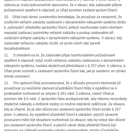
zákona je zcela jednoznačně stanoveno, že v situaci, kdy zadavatel přijme
požadované opatření k nápravě, je Úřad povinen zastavit správní řízení.
10. Úřad nad rámec uvedeného konstatuje, že považuje za nesporné, že
zrušením veřejné zakázky zadávané v dynamickém nákupním systému došlo
k „vyčerpání“ předmětu správního řízení, jelikož navrhovatel svým návrhem
napadal zadávací podmínky veřejné zakázky a postup zadavatele při
zadávání veřejné zakázky v dynamickém nákupním systému. V situaci, kdy
zadavatel veřejnou zakázku zrušil, se proto návrh stal zjevně
bezpředmětným.
11. S ohledem na to, že zadavatel přijal navrhovatelem požadované
opatření k nápravě, když zrušil veřejnou zakázku zadávanou v dynamickém
nákupním systému, nastala skutečnost předvídaná v § 257 písm. i) zákona, a
Úřad proto rozhodl o zastavení správního řízení tak, jak je uvedeno ve výroku
tohoto usnesení.
12. Pro úplnost Úřad poznamenává, že z důvodu procesní ekonomie již
považoval za neúčelné stanovit účastníkům řízení lhůtu k vyjádření se k
podkladům rozhodnutí ve smyslu § 261 odst. 3 zákona, neboť Úřad je
povinen dle § 6 odst. 2 správního řádu postupovat tak, aby nikomu nevznikaly
zbytečné náklady a dotčené osoby co možná nejméně zatěžoval. Za situace,
kdy je zřejmé, že je dán důvod pro zastavení správního řízení podle § 257
písm. i) zákona, by vyjádření účastníků řízení k otázkám, jejichž závazné
posouzení mělo být obsahem rozhodnutí za situace, kdy by nebyl dán důvod
pro zastavení správního řízení, a jejichž okruh (tedy předmět řízení) byl
vymezen na základě podaného návrhu navrhovatele, mohlo účastníkům