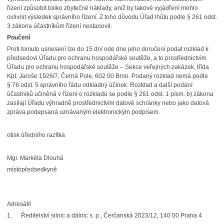
řízení způsobit toliko zbytečné náklady, aniž by takové vyjádření mohlo
ovlivnit výsledek správního řízení. Z toho důvodu Úřad lhůtu podle § 261 odst.
3 zákona účastníkům řízení nestanovil.
Poučení
Proti tomuto usnesení lze do 15 dní ode dne jeho doručení podat rozklad k
předsedovi Úřadu pro ochranu hospodářské soutěže, a to prostřednictvím
Úřadu pro ochranu hospodářské soutěže – Sekce veřejných zakázek, třída
Kpt. Jaroše 1926/7, Černá Pole, 602 00 Brno. Podaný rozklad nemá podle
§ 76 odst. 5 správního řádu odkladný účinek. Rozklad a další podání
účastníků učiněná v řízení o rozkladu se podle § 261 odst. 1 písm. b) zákona
zasílají Úřadu výhradně prostřednictvím datové schránky nebo jako datová
zpráva podepsaná uznávaným elektronickým podpisem.
otisk úředního razítka
Mgr. Markéta Dlouhá
místopředsedkyně
Adresát/i
1. Ředitelství silnic a dálnic s. p., Čerčanská 2023/12, 140 00 Praha 4