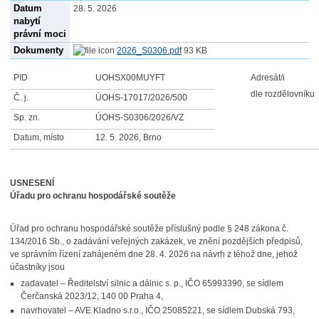
Datum
28. 5. 2026
nabytí
právní moci
Dokumenty
2026_S0306.pdf
93 KB
PID
UOHSX00MUYFT
Adresát/i
dle rozdělovníku
Č. j.
ÚOHS-17017/2026/500
Sp. zn.
ÚOHS-S0306/2026/VZ
Datum, místo
12. 5. 2026, Brno
USNESENÍ
Úřadu pro ochranu hospodářské soutěže
Úřad pro ochranu hospodářské soutěže příslušný podle § 248 zákona č.
134/2016 Sb., o zadávání veřejných zakázek, ve znění pozdějších předpisů,
ve správním řízení zahájeném dne 28. 4. 2026 na návrh z téhož dne, jehož
účastníky jsou
zadavatel – Ředitelství silnic a dálnic s. p., IČO 65993390, se sídlem
Čerčanská 2023/12, 140 00 Praha 4,
navrhovatel – AVE Kladno s.r.o., IČO 25085221, se sídlem Dubská 793,