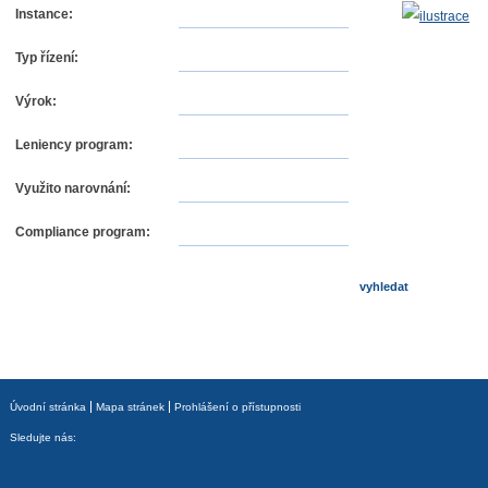
Instance:
Typ řízení:
Výrok:
Leniency program:
Využito narovnání:
Compliance program:
Úvodní stránka
Mapa stránek
Prohlášení o přístupnosti
Sledujte nás: