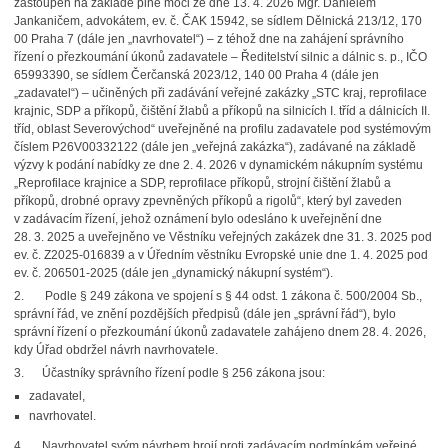
zastoupen na základě plné moci ze dne 13. 4. 2026 Mgr. Danielem
Jankaničem, advokátem, ev. č. ČAK 15942, se sídlem Dělnická 213/12, 170
00 Praha 7 (dále jen „navrhovatel“) – z téhož dne na zahájení správního
řízení o přezkoumání úkonů zadavatele – Ředitelství silnic a dálnic s. p., IČO
65993390, se sídlem Čerčanská 2023/12, 140 00 Praha 4 (dále jen
„zadavatel“) – učiněných při zadávání veřejné zakázky „STC kraj, reprofilace
krajnic, SDP a příkopů, čištění žlabů a příkopů na silnicích I. tříd a dálnicích II.
tříd, oblast Severovýchod“ uveřejněné na profilu zadavatele pod systémovým
číslem P26V00332122 (dále jen „veřejná zakázka“), zadávané na základě
výzvy k podání nabídky ze dne 2. 4. 2026 v dynamickém nákupním systému
„Reprofilace krajnice a SDP, reprofilace příkopů, strojní čištění žlabů a
příkopů, drobné opravy zpevněných příkopů a rigolů“, který byl zaveden
v zadávacím řízení, jehož oznámení bylo odesláno k uveřejnění dne
28. 3. 2025 a uveřejněno ve Věstníku veřejných zakázek dne 31. 3. 2025 pod
ev. č. Z2025-016839 a v Úředním věstníku Evropské unie dne 1. 4. 2025 pod
ev. č. 206501-2025 (dále jen „dynamický nákupní systém“).
2. Podle § 249 zákona ve spojení s § 44 odst. 1 zákona č. 500/2004 Sb.,
správní řád, ve znění pozdějších předpisů (dále jen „správní řád“), bylo
správní řízení o přezkoumání úkonů zadavatele zahájeno dnem 28. 4. 2026,
kdy Úřad obdržel návrh navrhovatele.
3. Účastníky správního řízení podle § 256 zákona jsou:
zadavatel,
navrhovatel.
4. Navrhovatel svým návrhem brojí proti zadávacím podmínkám veřejné