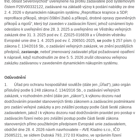
tříd, oblast Severovýchod“ uveřejněné na profilu zadavatele pod systémovým
číslem P26V00332122, zadávané na základě výzvy k podání nabídky ze dne
2. 4. 2026 v dynamickém nákupním systému „Reprofilace krajnice a SDP,
reprofilace příkopů, strojní čištění žlabů a příkopů, drobné opravy zpevněných
příkopů a rigolů“, který byl zaveden v zadávacím řízení, jehož oznámení bylo
odesláno k uveřejnění dne 28. 3. 2025 a uveřejněno ve Věstníku veřejných
zakázek dne 31. 3. 2025 pod ev. č. Z2025-016839 a v Úředním věstníku
Evropské unie dne 1. 4. 2025 pod ev. č. 206501-2025,
se
podle § 257 písm. i)
zákona č. 134/2016 Sb., o zadávání veřejných zakázek, ve znění pozdějších
předpisů,
zastavuje
, neboť jmenovaný zadavatel přijal požadované opatření
k nápravě, když rozhodnutím ze dne 5. 5. 2026 zrušil citovanou veřejnou
zakázku zadávanou v zavedeném dynamickém nákupním systému.
Odůvodnění
1. Úřad pro ochranu hospodářské soutěže (dále jen „Úřad“), jako orgán
příslušný podle § 248 zákona č. 134/2016 Sb., o zadávání veřejných
zakázek, v rozhodném znění (dále jen „zákon“), k výkonu dozoru nad
dodržováním pravidel stanovených tímto zákonem a zadávacími podmínkami
pro zadání veřejné zakázky a pro zvláštní postupy podle části šesté zákona
zadavatelem, jakož i k výkonu dozoru nad dodržováním pravidel pro postup v
zadávacím řízení nebo pro zvláštní postup podle části šesté zákona
stanovených přímo použitelným předpisem Evropské unie zadavatelem,
obdržel dne 28. 4. 2026 návrh navrhovatele – AVE Kladno s.r.o., IČO
25085221, se sídlem Dubská 793, 272 03 Kladno, ve správním řízení