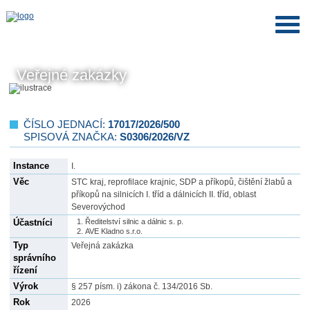
Veřejné zakázky
ČÍSLO JEDNACÍ:
17017/2026/500
SPISOVÁ ZNAČKA:
S0306/2026/VZ
Instance
I.
Věc
STC kraj, reprofilace krajnic, SDP a příkopů, čištění žlabů a
příkopů na silnicích I. tříd a dálnicích II. tříd, oblast
Severovýchod
Účastníci
Ředitelství silnic a dálnic s. p.
AVE Kladno s.r.o.
Typ
Veřejná zakázka
správního
řízení
Výrok
§ 257 písm. i) zákona č. 134/2016 Sb.
Rok
2026