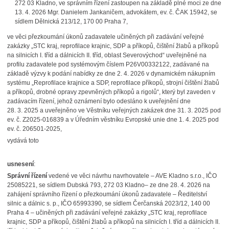
272 03 Kladno, ve správním řízení zastoupen na základě plné moci ze dne
13. 4. 2026 Mgr. Danielem Jankaničem, advokátem, ev. č. ČAK 15942, se
sídlem Dělnická 213/12, 170 00 Praha 7,
ve věci přezkoumání úkonů zadavatele učiněných při zadávání veřejné
zakázky „STC kraj, reprofilace krajnic, SDP a příkopů, čištění žlabů a příkopů
na silnicích I. tříd a dálnicích II. tříd, oblast Severovýchod“ uveřejněné na
profilu zadavatele pod systémovým číslem P26V00332122, zadávané na
základě výzvy k podání nabídky ze dne 2. 4. 2026 v dynamickém nákupním
systému „Reprofilace krajnice a SDP, reprofilace příkopů, strojní čištění žlabů
a příkopů, drobné opravy zpevněných příkopů a rigolů“, který byl zaveden v
zadávacím řízení, jehož oznámení bylo odesláno k uveřejnění dne
28. 3. 2025 a uveřejněno ve Věstníku veřejných zakázek dne 31. 3. 2025 pod
ev. č. Z2025-016839 a v Úředním věstníku Evropské unie dne 1. 4. 2025 pod
ev. č. 206501-2025,
vydává toto
usnesení
:
Správní řízení
vedené ve věci návrhu navrhovatele – AVE Kladno s.r.o., IČO
25085221, se sídlem Dubská 793, 272 03 Kladno– ze dne 28. 4. 2026 na
zahájení správního řízení o přezkoumání úkonů zadavatele – Ředitelství
silnic a dálnic s. p., IČO 65993390, se sídlem Čerčanská 2023/12, 140 00
Praha 4 – učiněných při zadávání veřejné zakázky „STC kraj, reprofilace
krajnic, SDP a příkopů, čištění žlabů a příkopů na silnicích I. tříd a dálnicích II.