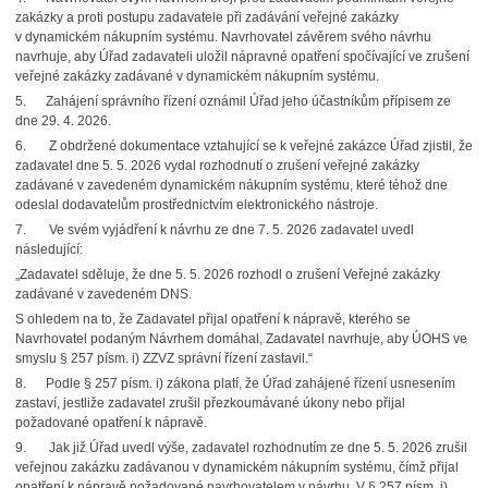
zakázky a proti postupu zadavatele při zadávání veřejné zakázky
v dynamickém nákupním systému. Navrhovatel závěrem svého návrhu
navrhuje, aby Úřad zadavateli uložil nápravné opatření spočívající ve zrušení
veřejné zakázky zadávané v dynamickém nákupním systému.
5. Zahájení správního řízení oznámil Úřad jeho účastníkům přípisem ze
dne 29. 4. 2026.
6. Z obdržené dokumentace vztahující se k veřejné zakázce Úřad zjistil, že
zadavatel dne 5. 5. 2026 vydal rozhodnutí o zrušení veřejné zakázky
zadávané v zavedeném dynamickém nákupním systému, které téhož dne
odeslal dodavatelům prostřednictvím elektronického nástroje.
7. Ve svém vyjádření k návrhu ze dne 7. 5. 2026 zadavatel uvedl
následující:
„Zadavatel sděluje, že dne 5. 5. 2026 rozhodl o zrušení Veřejné zakázky
zadávané v zavedeném DNS.
S ohledem na to, že Zadavatel přijal opatření k nápravě, kterého se
Navrhovatel podaným Návrhem domáhal, Zadavatel navrhuje, aby ÚOHS ve
smyslu § 257 písm. i) ZZVZ správní řízení zastavil.“
8. Podle § 257 písm. i) zákona platí, že Úřad zahájené řízení usnesením
zastaví, jestliže zadavatel zrušil přezkoumávané úkony nebo přijal
požadované opatření k nápravě.
9. Jak již Úřad uvedl výše, zadavatel rozhodnutím ze dne 5. 5. 2026 zrušil
veřejnou zakázku zadávanou v dynamickém nákupním systému, čímž přijal
opatření k nápravě požadované navrhovatelem v návrhu. V § 257 písm. i)