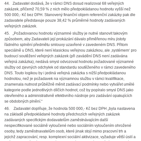
44. Zadavatel dodává, že v rámci DNS dosud realizoval 68 veřejných
zakázek, přičemž 70,59 % z nich mělo předpokládanou hodnotu vyšší než
500 000,- Kč bez DPH. Stanovený finanční objem referenční zakázky pak dle
zadavatele představuje pouze 38,42 % průměrné hodnoty zadávaných
veřejných zakázek.
45. „Požadovanou hodnotu významné služby je nutné stanovit takovým
způsobem, aby Zadavateli její prokázání dávalo přiměřenou míru jistoty
řádného splnění předmětu smlouvy uzavřené v zavedeném DNS. Přitom
speciálně u DNS, které není klasickou veřejnou zakázkou, ale ‚systémem‘ pro
budoucí soutěžení veřejných zakázek (při zavádění DNS není zadávána
veřejná zakázka), nedává smysl odvozovat hodnotu požadované významné
služby od zjevných odchylek od standardu soutěženého v rámci zavedeného
DNS. Touto logikou by i jediná veřejná zakázka s nižší předpokládanou
hodnotou, než je požadavek na významnou službu v rámci kvalifikace,
znamenala nutnost průběžně měnit zadávací podmínky nebo vytvářet umělé
kategorie podle jednotlivých dílčích hodnot, což by popíralo smysl DNS jako
otevřeného a administrativně efektivního nástroje pro zadávání opakujících
se obdobných plnění.“
46. Zadavatel doplňuje, že hodnota 500 000,- Kč bez DPH „byla nastavena
na základě předpokládané hodnoty předchozích veřejných zakázek
zadávaných specifickým dodavatelům zaměstnávajícím další
nespecifikované sociálně vyloučené nebo sociálním vyloučením ohrožené
osoby, tedy zaměstnavatelům osob, které jinak stojí mimo pracovní trh a
jejichž zapracování, resp. komplexní sociální aktivizace, vyžaduje větší úsilí a