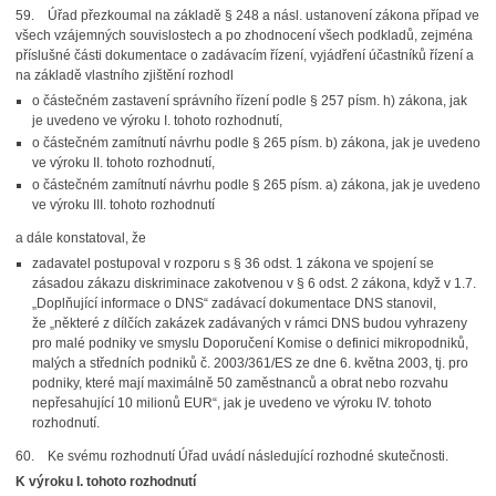
59. Úřad přezkoumal na základě § 248 a násl. ustanovení zákona případ ve
všech vzájemných souvislostech a po zhodnocení všech podkladů, zejména
příslušné části dokumentace o zadávacím řízení, vyjádření účastníků řízení a
na základě vlastního zjištění rozhodl
o částečném zastavení správního řízení podle § 257 písm. h) zákona, jak
je uvedeno ve výroku I. tohoto rozhodnutí,
o částečném zamítnutí návrhu podle § 265 písm. b) zákona, jak je uvedeno
ve výroku II. tohoto rozhodnutí,
o částečném zamítnutí návrhu podle § 265 písm. a) zákona, jak je uvedeno
ve výroku III. tohoto rozhodnutí
a dále konstatoval, že
zadavatel postupoval v rozporu s § 36 odst. 1 zákona ve spojení se
zásadou zákazu diskriminace zakotvenou v § 6 odst. 2 zákona, když v 1.7.
„Doplňující informace o DNS“ zadávací dokumentace DNS stanovil,
že „některé z dílčích zakázek zadávaných v rámci DNS budou vyhrazeny
pro malé podniky ve smyslu Doporučení Komise o definici mikropodniků,
malých a středních podniků č. 2003/361/ES ze dne 6. května 2003, tj. pro
podniky, které mají maximálně 50 zaměstnanců a obrat nebo rozvahu
nepřesahující 10 milionů EUR“, jak je uvedeno ve výroku IV. tohoto
rozhodnutí.
60. Ke svému rozhodnutí Úřad uvádí následující rozhodné skutečnosti.
K výroku I. tohoto rozhodnutí