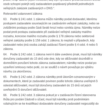
osob schopni pokrýt celý zadavatelem poptávaný předmět jednotlivých
veřejných zakázek zadávaných v DNS.“.
Relevantní ustanovení zákona
63. Podle § 241 odst. 1 zákona může námitky podat dodavatel, kterému
postupem zadavatele souvisejícím se zadáváním veřejné zakázky, nebo se
zvláštními postupy podle části šesté hrozí nebo vznikla újma. Námitky nelze
podat proti postupu zadavatele při zadávání veřejné zakázky malého
rozsahu, koncese malého rozsahu podle § 178 zákona nebo sektorové
veřejné zakázky podle § 158 odst. 1 zákona; to neplatí v případech, kdy
zadavatel nebo jiná osoba zahájí zadávací řízení podle § 4 odst. 4 nebo 5
zákona.
64. Podle § 242 odst. 1 zákona není-li dále uvedeno jinak, musí být námitky
doručeny zadavateli do 15 dnů ode dne, kdy se stěžovatel dozvěděl o
domnělém porušení tohoto zákona zadavatelem; námitky nelze podat po
uzavření smlouvy nebo poté, co se soutěž o návrh považuje po výběru
návrhu za ukončenou.
65. Podle § 242 odst. 2 zákona námitky proti úkonům oznamovaným v
dokumentech, které je zadavatel povinen podle tohoto zákona uveřejnit či
odeslat stěžovateli, musí být doručeny zadavateli do 15 dnů od jejich
uveřejnění či doručení stěžovateli.
66. Podle § 242 odst. 3 zákona pokud je v zadávacím řízení stanovena
lhůta pro podání žádostí o účast, musí být námitky proti podmínkám
vztahujícím se ke kvalifikaci dodavatele doručeny zadavateli nejpozději do