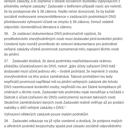
veřejné zakázky, a to zejména v oblasti sociálních důsledků vyplývajících z
předmětu veřejné zakázky.“ Zadavatel v šetřeném případě navíc ani netvrdí,
že by postupoval dle § 38 zákona. Nadto nelze dovozovat, že by každé
sociálně motivované omezení/diference v zadávacích podmínkách DNS
představovalo vyhrazení účasti ve smyslu § 38 zákona, čemuž ostatně
odpovídá i komentářová literatura k zákonu.
36. Ze zadávací dokumentace DNS jednoznačně vyplývá, že
prostřednictvím znevýhodněných osob musí dodavatel plnit konkrétní plnění.
Uvedené bylo rovněž promítnuto do smluvní dokumentace pro jednotlivé
veřejné zakázky včetně povinnosti zaznamenat míru zapojení těchto osob
do plnění.
37. Zadavatel dodává, že daná podmínka nepředstavovala reálnou
překážku účasti/zařazení do DNS, neboť „[p]ro účely zařazení DNS totiž
dodavatel musí učinit jedinou věc – čestně prohlásit, že nejméně 3 osoby
znevýhodněné na trhu práce zaměstnává. Takové prohlášení mu tedy
nepřináší povinnost například mít na plnění veřejných zakázek dle tohoto
DNS nasmlouvané konkrétní osoby, nepřináší mu ani žádné komplikace při
změnách u těchto osob, Zadavatel tuto podmínku nijak neověřuje a nežádá v
žádosti o účast (zařazení do DNS) uvést jmenný seznam takových osob.
Skutečné zaměstnávání daných osob Zadavatel reálně ověřuje až po podání
nabídky u dílčí veřejné zakázky v DNS.“.
Vyhrazení některých zakázek pouze malým podnikům
38. Zadavatel odkazuje na již výše uvedené a dodává, že podpora malých
a středních podniků bezpochyby spadá pod zásadu sociálně odpovědného