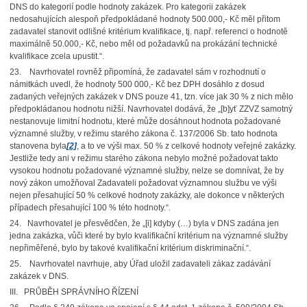
DNS do kategorií podle hodnoty zakázek. Pro kategorii zakázek
nedosahujících alespoň předpokládané hodnoty 500.000,- Kč měl přitom
zadavatel stanovit odlišné kritérium kvalifikace, tj. např. referenci o hodnotě
maximálně 50.000,- Kč, nebo měl od požadavků na prokázání technické
kvalifikace zcela upustit.“.
23. Navrhovatel rovněž připomíná, že zadavatel sám v rozhodnutí o
námitkách uvedl, že hodnoty 500 000,- Kč bez DPH dosáhlo z dosud
zadaných veřejných zakázek v DNS pouze 41, tzn. více jak 30 % z nich mělo
předpokládanou hodnotu nižší. Navrhovatel dodává, že „[b]yť ZZVZ samotný
nestanovuje limitní hodnotu, které může dosáhnout hodnota požadované
významné služby, v režimu starého zákona č. 137/2006 Sb. tato hodnota
stanovena byla
[2]
, a to ve výši max. 50 % z celkové hodnoty veřejné zakázky.
Jestliže tedy ani v režimu starého zákona nebylo možné požadovat takto
vysokou hodnotu požadované významné služby, nelze se domnívat, že by
nový zákon umožňoval Zadavateli požadovat významnou službu ve výši
nejen přesahující 50 % celkové hodnoty zakázky, ale dokonce v některých
případech přesahující 100 % této hodnoty.“.
24. Navrhovatel je přesvědčen, že „[i] kdyby (…) byla v DNS zadána jen
jedna zakázka, vůči které by bylo kvalifikační kritérium na významné služby
nepřiměřené, bylo by takové kvalifikační kritérium diskriminační.“.
25. Navrhovatel navrhuje, aby Úřad uložil zadavateli zákaz zadávání
zakázek v DNS.
III. PRŮBĚH SPRÁVNÍHO ŘÍZENÍ