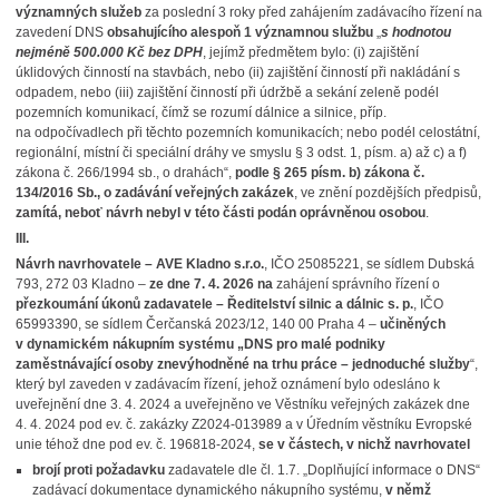
významných služeb
za poslední 3 roky před zahájením zadávacího řízení na
zavedení DNS
obsahujícího alespoň 1 významnou službu
„
s hodnotou
nejméně 500.000 Kč bez DPH
, jejímž předmětem bylo: (i) zajištění
úklidových činností na stavbách, nebo (ii) zajištění činností při nakládání s
odpadem, nebo (iii) zajištění činností při údržbě a sekání zeleně podél
pozemních komunikací, čímž se rozumí dálnice a silnice, příp.
na odpočívadlech při těchto pozemních komunikacích; nebo podél celostátní,
regionální, místní či speciální dráhy ve smyslu § 3 odst. 1, písm. a) až c) a f)
zákona č. 266/1994 sb., o drahách“,
podle § 265 písm. b) zákona č.
134/2016 Sb., o zadávání veřejných zakázek
, ve znění pozdějších předpisů,
zamítá, neboť návrh nebyl v této části podán oprávněnou osobou
.
III.
Návrh navrhovatele – AVE Kladno s.r.o.
, IČO 25085221, se sídlem Dubská
793, 272 03 Kladno –
ze dne 7. 4. 2026
na
zahájení správního řízení o
přezkoumání úkonů zadavatele – Ředitelství silnic a dálnic s. p.
, IČO
65993390, se sídlem Čerčanská 2023/12, 140 00 Praha 4 –
učiněných
v dynamickém nákupním systému „DNS pro malé podniky
zaměstnávající osoby znevýhodněné na trhu práce – jednoduché služby
“,
který byl zaveden v zadávacím řízení, jehož oznámení bylo odesláno k
uveřejnění dne 3. 4. 2024 a uveřejněno ve Věstníku veřejných zakázek dne
4. 4. 2024 pod ev. č. zakázky Z2024-013989 a v Úředním věstníku Evropské
unie téhož dne pod ev. č. 196818-2024,
se v částech, v nichž navrhovatel
brojí proti požadavku
zadavatele dle čl. 1.7. „Doplňující informace o DNS“
zadávací dokumentace dynamického nákupního systému,
v němž