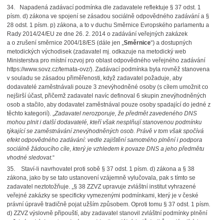
34. Napadená zadávací podmínka dle zadavatele reflektuje § 37 odst. 1
písm. d) zákona ve spojení se zásadou sociálně odpovědného zadávání a §
28 odst. 1 písm. p) zákona, a to v duchu Směrnice Evropského parlamentu a
Rady 2014/24/EU ze dne 26. 2. 2014 o zadávání veřejných zakázek
a o zrušení směrnice 2004/18/ES (dále jen „
Směrnice
“) a dostupných
metodických východisek (zadavatel mj. odkazuje na metodický web
Ministerstva pro místní rozvoj pro oblast odpovědného veřejného zadávání
https://www.sovz.cz/temata-ovz/). Zadávací podmínka byla rovněž stanovena
v souladu se zásadou přiměřenosti, když zadavatel požaduje, aby
dodavatelé zaměstnávali pouze 3 znevýhodněné osoby (s cílem umožnit co
nejširší účast, přičemž zadavatel navíc definoval 6 skupin znevýhodněných
osob a stačilo, aby dodavatel zaměstnával pouze osoby spadající do jedné z
těchto kategorií). „
Zadavatel nerozporuje, že předmět zavedeného DNS
mohou plnit i další dodavatelé, kteří však nesplňují stanovenou podmínku
týkající se zaměstnávání znevýhodněných osob. Právě v tom však spočívá
efekt odpovědného zadávání: vedle zajištění samotného plnění i podpora
sociálně žádoucího cíle, který je vzhledem k povaze DNS a jeho předmětu
vhodné sledovat.
“
35. Staví-li navrhovatel proti sobě § 37 odst. 1 písm. d) zákona a § 38
zákona, jako by se tato ustanovení vzájemně vylučovala, pak s tímto se
zadavatel neztotožňuje. „§ 38 ZZVZ upravuje zvláštní institut vyhrazené
veřejné zakázky se specificky vymezenými podmínkami, který je v české
právní úpravě tradičně pojat užším způsobem. Oproti tomu § 37 odst. 1 písm.
d) ZZVZ výslovně připouští, aby zadavatel stanovil zvláštní podmínky plnění