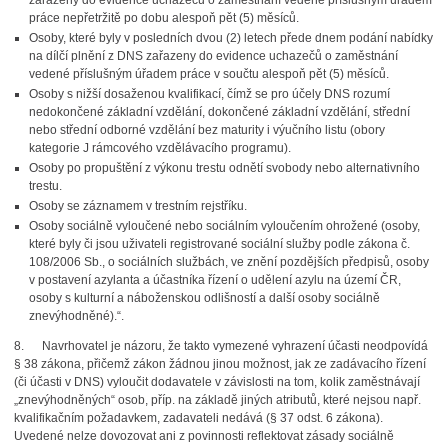
zařazeny do evidence uchazečů o zaměstnání vedené příslušným úřadem
práce nepřetržitě po dobu alespoň pět (5) měsíců.
Osoby, které byly v posledních dvou (2) letech přede dnem podání nabídky
na dílčí plnění z DNS zařazeny do evidence uchazečů o zaměstnání
vedené příslušným úřadem práce v součtu alespoň pět (5) měsíců.
Osoby s nižší dosaženou kvalifikací, čímž se pro účely DNS rozumí
nedokončené základní vzdělání, dokončené základní vzdělání, střední
nebo střední odborné vzdělání bez maturity i výučního listu (obory
kategorie J rámcového vzdělávacího programu).
Osoby po propuštění z výkonu trestu odnětí svobody nebo alternativního
trestu.
Osoby se záznamem v trestním rejstříku.
Osoby sociálně vyloučené nebo sociálním vyloučením ohrožené (osoby,
které byly či jsou uživateli registrované sociální služby podle zákona č.
108/2006 Sb., o sociálních službách, ve znění pozdějších předpisů, osoby
v postavení azylanta a účastníka řízení o udělení azylu na území ČR,
osoby s kulturní a náboženskou odlišností a další osoby sociálně
znevýhodněné).“.
8. Navrhovatel je názoru, že takto vymezené vyhrazení účasti neodpovídá
§ 38 zákona, přičemž zákon žádnou jinou možnost, jak ze zadávacího řízení
(či účasti v DNS) vyloučit dodavatele v závislosti na tom, kolik zaměstnávají
„znevýhodněných“ osob, příp. na základě jiných atributů, které nejsou např.
kvalifikačním požadavkem, zadavateli nedává (§ 37 odst. 6 zákona).
Uvedené nelze dovozovat ani z povinnosti reflektovat zásady sociálně