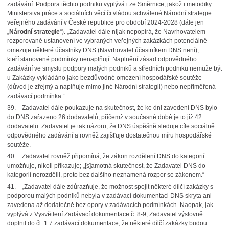
zadávání. Podpora těchto podniků vyplývá i ze Směrnice, jakož i metodiky
Ministerstva práce a sociálních věcí či vládou schválené Národní strategie
veřejného zadávání v České republice pro období 2024-2028 (dále jen
„
Národní strategie
“). „Zadavatel dále nijak nepopírá, že Navrhovatelem
rozporované ustanovení ve vybraných veřejných zakázkách potenciálně
omezuje některé účastníky DNS (Navrhovatel účastníkem DNS není),
kteří stanovené podmínky nenaplňují. Naplnění zásad odpovědného
zadávání ve smyslu podpory malých podniků a středních podniků nemůže být
u Zakázky vykládáno jako bezdůvodné omezení hospodářské soutěže
(důvod je zřejmý a naplňuje mimo jiné Národní strategii) nebo nepřiměřená
zadávací podmínka.“
39. Zadavatel dále poukazuje na skutečnost, že ke dni zavedení DNS bylo
do DNS zařazeno 26 dodavatelů, přičemž v současné době je to již 42
dodavatelů. Zadavatel je tak názoru, že DNS úspěšně sleduje cíle sociálně
odpovědného zadávání a rovněž zajišťuje dostatečnou míru hospodářské
soutěže.
40. Zadavatel rovněž připomíná, že zákon rozdělení DNS do kategorií
umožňuje, nikoli přikazuje; „[s]amotná skutečnost, že Zadavatel DNS do
kategorií nerozdělil, proto bez dalšího neznamená rozpor se zákonem.“
41. „Zadavatel dále zdůrazňuje, že možnost spojit některé dílčí zakázky s
podporou malých podniků nebyla v zadávací dokumentaci DNS skryta ani
zavedena až dodatečně bez opory v zadávacích podmínkách. Naopak, jak
vyplývá z Vysvětlení Zadávací dokumentace č. 8-9, Zadavatel výslovně
doplnil do čl. 1.7 zadávací dokumentace, že některé dílčí zakázky budou