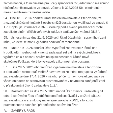
zaměstnanců, a to minimálně pro účely zpracování tzv. jednotného měsíčního
hlášení zaměstnavatele ve smyslu zákona č. 323/2025 Sb., o jednotném
měsíčním hlášení zaměstnavatele.
54. Dne 18. 5. 2026 obdržel Úřad sdělení navrhovatele z téhož dne, že
„nezaměstnává minimálně 3 osoby s nižší dosaženou kvalifikací ve smyslu čl.
1.7. Doplňující informace o DNS, které by podle svého přesvědčení mohl
zapojit do plnění dílčích veřejných zakázek zadávaných v rámci DNS.“.
55. Usnesením ze dne 21. 5. 2026 určil Úřad účastníkům správního řízení
lhůtu, ve které se mohli vyjádřit k podkladům rozhodnutí.
56. Dne 27. 5. 2026 obdržel Úřad vyjádření zadavatele z téhož dne
k podkladům rozhodnutí, v němž zadavatel setrval na svých předchozích
vyjádřeních a z obsahu správního spisu neshledal žádné nové
skutečnosti/důkazy, které by vyvracely zákonnost jeho postupu.
57. Dne 28. 5. 2026 obdržel Úřad vyjádření navrhovatele z téhož dne
k podkladům rozhodnutí, v němž navrhovatel zejména reaguje na vyjádření
zadavatele ze dne 17. 4. 2026 k návrhu, přičemž navrhovatel „setrvává ve
všech ohledech na stanovisku prezentovaném v návrhu na zahájení řízení
o přezkoumání úkonů zadavatele (…).“.
58. Rozhodnutím ze dne 28. 5. 2026 nařídil Úřad z moci úřední dle § 61
odst. 1 správního řádu předběžné opatření spočívající v uložení zákazu
zadavateli uzavírat smlouvy na veřejné zakázky v DNS, a to až do
pravomocného skončení předmětného správního řízení.
IV. ZÁVĚRY ÚŘADU