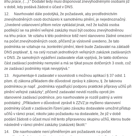
trhu práce, (…).
“ Dodatel tedy musí disponovat znevýhodněnými osobami již
v době, kdy podává žádost o účast v DNS.
12. Navrhovatel dále podotýká, že požadavek, aby prostřednictvím
znevýhodněných osob docházelo k samotnému plnění, je nejednoznačný.
„Uvedené ustanovení přitom nelze vykládat jinak, než že každá osoba
podílející se na plnění veřejné zakázky musí být osobou znevýhodněnou
na trhu práce. Ve vztahu k této podmínce totiž není stanoveno žádné omezení
na počet znevýhodněných osob, přičemž je výslovně uvedeno, že tato
podmínka se vztahuje na ‚konkrétní plnění, které bude Zadavatel na základě
DNS poptávat‘, tj. na celý rozsah jednotlivých veřejných zakázek zadávaných
v DNS. Ze samotných vyjádření zadavatele však vyplývá, že takto dotčenou
část zadávací podmínky nemyslel a má se týkat pouze dotčených 3 osob, což
ze zadávací podmínky nijak nevyplývá.“
13. Argumentuje-li zadavatel v souvislosti s možnou aplikací § 37 odst. 1
písm. d) zákona příkladem dle důvodové zprávy k zákonu, tj. že takovou
podmínkou je např. „podmínka vyjadřující podporu praktické přípravy učňů při
plnění veřejné zakázky“, přičemž zadavatel nevidí rozdílu oproti jím
stanovené zadávací podmínce, pro navrhovatele je rozdíl patrný a velmi
podstatný. „Příkladem v důvodové zprávě k ZZVZ je myšleno stanovení
podmínky účasti v zadávacím řízení jako závazku dodavatele umožnit přístup
učňů v rámci praxí, nikoliv jako požadavku na dodavatele, že již v době
podání žádosti o účast musí mít tento připravenou skupinu učňů, kterou bude
následně v rámci plnění zakázky (zakázek) školit.“
14. Dle navrhovatele není přiměřeným ani požadavek na počet