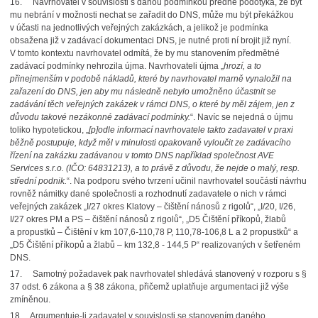
16. Navrhovatel v souvislosti s danou podmínkou předně podotýká, že byť
mu nebrání v možnosti nechat se zařadit do DNS, může mu být překážkou
v účasti na jednotlivých veřejných zakázkách, a jelikož je podmínka
obsažena již v zadávací dokumentaci DNS, je nutné proti ní brojit již nyní.
V tomto kontextu navrhovatel odmítá, že by mu stanovením předmětné
zadávací podmínky nehrozila újma. Navrhovateli újma „
hrozí, a to
přinejmenším v podobě nákladů, které by navrhovatel marně vynaložil na
zařazení do DNS, jen aby mu následně nebylo umožněno účastnit se
zadávání těch veřejných zakázek v rámci DNS, o které by měl zájem, jen z
důvodu takové nezákonné zadávací podmínky.
“. Navíc se nejedná o újmu
toliko hypotetickou, „
[p]odle informací navrhovatele takto zadavatel v praxi
běžně postupuje, když měl v minulosti opakovaně vyloučit ze zadávacího
řízení na zakázku zadávanou v tomto DNS například společnost AVE
Services s.r.o. (IČO: 64831213), a to právě z důvodu, že nejde o malý, resp.
střední podnik.
“. Na podporu svého tvrzení učinil navrhovatel součástí návrhu
rovněž námitky dané společnosti a rozhodnutí zadavatele o nich v rámci
veřejných zakázek „I/27 okres Klatovy – čištění nánosů z rigolů“, „I/20, I/26,
I/27 okres PM a PS – čištění nánosů z rigolů“, „D5 Čištění příkopů, žlabů
a propustků – Čištění v km 107,6-110,78 P, 110,78-106,8 L a 2 propustků“ a
„D5 Čištění příkopů a žlabů – km 132,8 - 144,5 P“ realizovaných v šetřeném
DNS.
17. Samotný požadavek pak navrhovatel shledává stanovený v rozporu s §
37 odst. 6 zákona a § 38 zákona, přičemž uplatňuje argumentaci již výše
zmíněnou.
18. Argumentuje-li zadavatel v souvislosti se stanovením daného