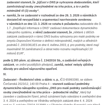
zadavatel stanovil, že
„
[ú]čast v DNS je vyhrazena dodavatelům, kteří
zaměstnávají osoby znevýhodněné na trhu práce, a to v počtu
minimálně tři (3) osoby“
,
namítá, že se zadavatel v rozhodnutí ze dne 26. 3. 2026 o námitkách
dostatečně nevypořádal s argumentací navrhovatele uvedenou
v námitkách ze dne 13. 3. 2026 ve vztahu k požadavku
zadavatele dle čl.
1.7. „Doplňující informace o DNS“ zadávací dokumentace dynamického
nákupního systému,
v němž zadavatel stanovil, že
„některé z dílčích
zakázek zadávaných v rámci DNS budou vyhrazeny pro malé podniky
ve
smyslu Doporučení Komise o definici mikropodniků, malých a středních
podniků č. 2003/361/ES ze dne 6. května 2003, tj. pro podniky, které mají
maximálně 50 zaměstnanců a obrat nebo rozvahu nepřesahující 10
milionů EUR
“,
podle § 265 písm. a) zákona č. 134/2016 Sb., o zadávání veřejných
zakázek
, ve znění pozdějších předpisů,
zamítá, neboť nebyly zjištěny
důvody pro uložení nápravného opatření
.
IV.
Zadavatel –
Ředitelství silnic a dálnic s. p.
, IČO 65993390, se sídlem
Čerčanská 2023/12, 140 00 Praha 4 –
stanovil zadávací podmínky
dynamického nákupního systému „DNS pro malé podniky zaměstnávající
osoby znevýhodněné na trhu práce – jednoduché služby
“, který byl
zaveden v zadávacím řízení, jehož oznámení bylo odesláno k uveřejnění dne
3. 4. 2024 a uveřejněno ve Věstníku veřejných zakázek dne 4. 4. 2024