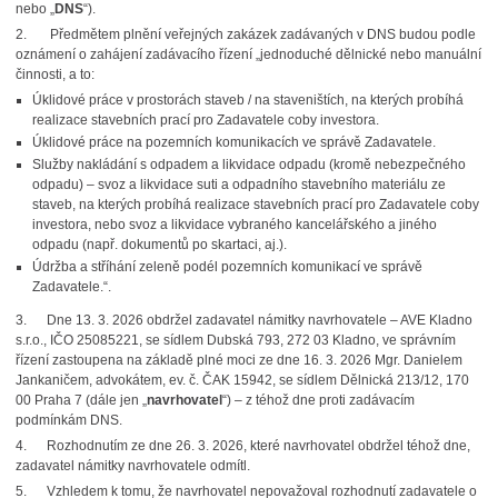
nebo „
DNS
“).
2. Předmětem plnění veřejných zakázek zadávaných v DNS budou podle
oznámení o zahájení zadávacího řízení „jednoduché dělnické nebo manuální
činnosti, a to:
Úklidové práce v prostorách staveb / na staveništích, na kterých probíhá
realizace stavebních prací pro Zadavatele coby investora.
Úklidové práce na pozemních komunikacích ve správě Zadavatele.
Služby nakládání s odpadem a likvidace odpadu (kromě nebezpečného
odpadu) – svoz a likvidace suti a odpadního stavebního materiálu ze
staveb, na kterých probíhá realizace stavebních prací pro Zadavatele coby
investora, nebo svoz a likvidace vybraného kancelářského a jiného
odpadu (např. dokumentů po skartaci, aj.).
Údržba a stříhání zeleně podél pozemních komunikací ve správě
Zadavatele.“.
3. Dne 13. 3. 2026 obdržel zadavatel námitky navrhovatele – AVE Kladno
s.r.o., IČO 25085221, se sídlem Dubská 793, 272 03 Kladno, ve správním
řízení zastoupena na základě plné moci ze dne 16. 3. 2026 Mgr. Danielem
Jankaničem, advokátem, ev. č. ČAK 15942, se sídlem Dělnická 213/12, 170
00 Praha 7 (dále jen „
navrhovatel
“) – z téhož dne proti zadávacím
podmínkám DNS.
4. Rozhodnutím ze dne 26. 3. 2026, které navrhovatel obdržel téhož dne,
zadavatel námitky navrhovatele odmítl.
5. Vzhledem k tomu, že navrhovatel nepovažoval rozhodnutí zadavatele o