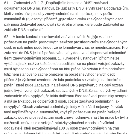
61. Zadavatel v čl. 1.7. „Doplňující informace o DNS“ zadávací
dokumentace DNS mj. stanovil, že „[ú]čast v DNS je vyhrazena dodavatelům,
kteří zaměstnávají osoby znevýhodněné na trhu práce, a to v počtu
minimálně tři (3) osoby“, přičemž „[p]rostřednictvím znevýhodněných osob
pak musí dodavatel poskytovat i konkrétní plnění, které bude Zadavatel na
základě DNS poptávat.“.
62. V tomto kontextu navrhovatel v návrhu uvádí, že „[v]e vztahu k
požadavku na plnění jednotlivých zakázek prostřednictvím znevýhodněných
osob je pak nutné podotknout, že je formulován značně nejednoznačně. Pro
zařazení do DNS je totiž požadováno, aby dodavatel disponoval minimálně
třemi znevýhodněnými osobami. (…) Uvedené ustanovení přitom nelze
vykládat jinak, než že každá osoba podílející se na plnění veřejné zakázky
musí být osobou znevýhodněnou na trhu práce. Ve vztahu k této podmínce
totiž není stanoveno žádné omezení na počet znevýhodněných osob,
přičemž je výslovně uvedeno, že tato podmínka se vztahuje na ‚konkrétní
plnění, které bude Zadavatel na základě DNS poptávat‘, tj. na celý rozsah
jednotlivých veřejných zakázek zadávaných v DNS. Ze samotných vyjádření
zadavatele však vyplývá, že takto dotčenou část zadávací podmínky nemyslel
a má se týkat pouze dotčených 3 osob, což ze zadávací podmínky nijak
nevyplývá. Obsah zadávací podmínky je tedy v této části nejasný. Je však
také nepřiměřený a diskriminační, když při požadavku na plnění veřejné
zakázky pouze prostřednictvím osob znevýhodněných na trhu práce by byli z
možnosti ucházet se o veřejné zakázky vyloučeni v podstatě všichni
dodavatelé, kteří nezaměstnávají 100 % osob znevýhodněných na trhu
práce, resp. takové jejich množství, aby byli výhradně prostřednictvím těchto