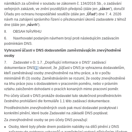
námitkách za učiněné v souladu se zákonem č. 134/2016 Sb., o zadávání
veřejných zakázek, ve znění pozdějších předpisů (dále jen „
zákon
“), doručil
Úřadu pro ochranu hospodářské soutěže (dále jen „
Úřad
“) dne 7. 4. 2026
návrh na zahájení správního řízení o přezkoumání úkonů zadavatele z téhož
dne (dále jen „
návrh
“).
II. OBSAH NÁVRHU
6. Navrhovatel podaným návrhem brojí proti následujícím zadávacím
podmínkám DNS.
Vyhrazení účasti v DNS dodavatelům zaměstnávajícím znevýhodněné
osoby
7. Zadavatel v čl. 1.7. „Doplňující informace o DNS“ zadávací
dokumentace DNS
[1]
stanovil, že „[ú]čast v DNS je vyhrazena dodavatelům,
kteří zaměstnávají osoby znevýhodněné na trhu práce, a to v počtu
minimálně tři (3) osoby. Zaměstnáváním se rozumí, že osoby znevýhodněné
na trhu práce jsou s dodavatelem v pracovním poměru, nebo v právním
vztahu založeném dohodami o pracích konaných mimo pracovní poměr.
Pro účely účasti v DNS prokáže dodavatel tuto skutečnost prostřednictvím
čestného prohlášení dle formuláře 1.1 této zadávací dokumentace.
Prostřednictvím znevýhodněných osob pak musí dodavatel poskytovat i
konkrétní plnění, které bude Zadavatel na základě DNS poptávat.
Za znevýhodněné osoby se pro účely DNS považují:
Osoby, které byly přede dnem podáním nabídky na dílčí plnění z DNS