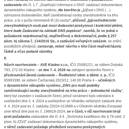
zadavatele
dle čl. 1.7. „Doplňující informace o DNS“ zadávací dokumentace
dynamického nákupního systému,
dle kterého je „
[ú]čast v DNS (…)
vyhrazena dodavatelům, kteří zaměstnávají osoby znevýhodněné na trhu
práce, a to v počtu minimálně tři (3) osoby
“, přičemž
„
[p]rostřednictvím
znevýhodněných osob pak musí dodavatel poskytovat i konkrétní plnění,
které bude Zadavatel na základě DNS poptávat
“,
namítá, že se jedná o
požadavek nejednoznačný, nepřiměřený a diskriminační, podle § 257
písm. h) zákona č. 134/2016 Sb., o zadávání veřejných zakázek
, ve znění
pozdějších předpisů,
zastavuje, neboť návrhu v této části nepředcházely
řádně a včas podané námitky
.
II.
Návrh navrhovatele – AVE Kladno s.r.o.
, IČO 25085221, se sídlem Dubská
793, 272 03 Kladno –
ze dne 7. 4. 2026
na
zahájení správního řízení o
přezkoumání úkonů zadavatele – Ředitelství silnic a dálnic s. p.
, IČO
65993390, se sídlem Čerčanská 2023/12, 140 00 Praha 4 –
učiněných
v dynamickém nákupním systému „DNS pro malé podniky
zaměstnávající osoby znevýhodněné na trhu práce – jednoduché služby
“,
který byl zaveden v zadávacím řízení, jehož oznámení bylo odesláno k
uveřejnění dne 3. 4. 2024 a uveřejněno ve Věstníku veřejných zakázek dne
4. 4. 2024 pod ev. č. zakázky Z2024-013989 a v Úředním věstníku Evropské
unie téhož dne pod ev. č. 196818-2024,
se v části, v níž navrhovatel brojí
proti požadavku
zadavatele dle čl. 4.4. „Technická kvalifikace dle § 79 odst. 2
písm. b) ZZVZ“ zadávací dokumentace dynamického nákupního systému,
v němž zadavatel požaduje
předložení seznamu poskytnutých