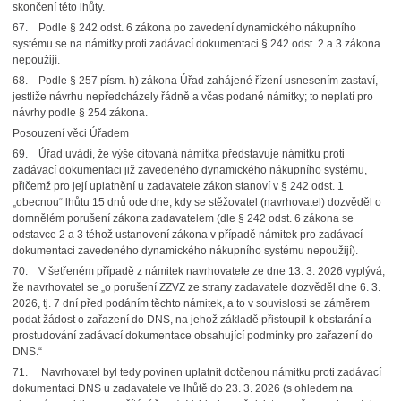
skončení této lhůty.
67. Podle § 242 odst. 6 zákona po zavedení dynamického nákupního
systému se na námitky proti zadávací dokumentaci § 242 odst. 2 a 3 zákona
nepoužijí.
68. Podle § 257 písm. h) zákona Úřad zahájené řízení usnesením zastaví,
jestliže návrhu nepředcházely řádně a včas podané námitky; to neplatí pro
návrhy podle § 254 zákona.
Posouzení věci Úřadem
69. Úřad uvádí, že výše citovaná námitka představuje námitku proti
zadávací dokumentaci již zavedeného dynamického nákupního systému,
přičemž pro její uplatnění u zadavatele zákon stanoví v § 242 odst. 1
„obecnou“ lhůtu 15 dnů ode dne, kdy se stěžovatel (navrhovatel) dozvěděl o
domnělém porušení zákona zadavatelem (dle § 242 odst. 6 zákona se
odstavce 2 a 3 téhož ustanovení zákona v případě námitek pro zadávací
dokumentaci zavedeného dynamického nákupního systému nepoužijí).
70. V šetřeném případě z námitek navrhovatele ze dne 13. 3. 2026 vyplývá,
že navrhovatel se „o porušení ZZVZ ze strany zadavatele dozvěděl dne 6. 3.
2026, tj. 7 dní před podáním těchto námitek, a to v souvislosti se záměrem
podat žádost o zařazení do DNS, na jehož základě přistoupil k obstarání a
prostudování zadávací dokumentace obsahující podmínky pro zařazení do
DNS.“
71. Navrhovatel byl tedy povinen uplatnit dotčenou námitku proti zadávací
dokumentaci DNS u zadavatele ve lhůtě do 23. 3. 2026 (s ohledem na