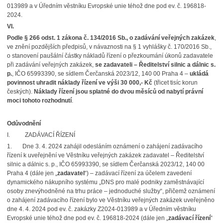
013989 a v Úředním věstníku Evropské unie téhož dne pod ev. č. 196818-
2024.
VI.
Podle § 266 odst. 1 zákona č. 134/2016 Sb., o zadávání veřejných zakázek
,
ve znění pozdějších předpisů, v návaznosti na § 1 vyhlášky č. 170/2016 Sb.,
o stanovení paušální částky nákladů řízení o přezkoumání úkonů zadavatele
při zadávání veřejných zakázek,
se zadavateli – Ředitelství silnic a dálnic s.
p.
, IČO 65993390, se sídlem Čerčanská 2023/12, 140 00 Praha 4 –
ukládá
povinnost uhradit náklady řízení ve výši 30 000,- Kč
(třicet tisíc korun
českých).
Náklady řízení jsou splatné do dvou měsíců od nabytí právní
moci tohoto rozhodnutí
.
Odůvodnění
I. ZADÁVACÍ ŘÍZENÍ
1. Dne 3. 4. 2024 zahájil odesláním oznámení o zahájení zadávacího
řízení k uveřejnění ve Věstníku veřejných zakázek zadavatel – Ředitelství
silnic a dálnic s. p., IČO 65993390, se sídlem Čerčanská 2023/12, 140 00
Praha 4 (dále jen „
zadavatel
“) – zadávací řízení za účelem zavedení
dynamického nákupního systému „DNS pro malé podniky zaměstnávající
osoby znevýhodněné na trhu práce – jednoduché služby“, přičemž oznámení
o zahájení zadávacího řízení bylo ve Věstníku veřejných zakázek uveřejněno
dne 4. 4. 2024 pod ev. č. zakázky Z2024-013989 a v Úředním věstníku
Evropské unie téhož dne pod ev. č. 196818-2024 (dále jen „
zadávací řízení
“