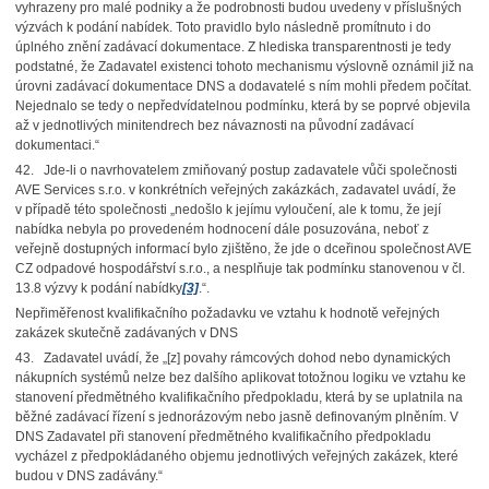
vyhrazeny pro malé podniky a že podrobnosti budou uvedeny v příslušných
výzvách k podání nabídek. Toto pravidlo bylo následně promítnuto i do
úplného znění zadávací dokumentace. Z hlediska transparentnosti je tedy
podstatné, že Zadavatel existenci tohoto mechanismu výslovně oznámil již na
úrovni zadávací dokumentace DNS a dodavatelé s ním mohli předem počítat.
Nejednalo se tedy o nepředvídatelnou podmínku, která by se poprvé objevila
až v jednotlivých minitendrech bez návaznosti na původní zadávací
dokumentaci.“
42. Jde-li o navrhovatelem zmiňovaný postup zadavatele vůči společnosti
AVE Services s.r.o. v konkrétních veřejných zakázkách, zadavatel uvádí, že
v případě této společnosti „nedošlo k jejímu vyloučení, ale k tomu, že její
nabídka nebyla po provedeném hodnocení dále posuzována, neboť z
veřejně dostupných informací bylo zjištěno, že jde o dceřinou společnost AVE
CZ odpadové hospodářství s.r.o., a nesplňuje tak podmínku stanovenou v čl.
13.8 výzvy k podání nabídky
[3]
.“.
Nepřiměřenost kvalifikačního požadavku ve vztahu k hodnotě veřejných
zakázek skutečně zadávaných v DNS
43. Zadavatel uvádí, že „[z] povahy rámcových dohod nebo dynamických
nákupních systémů nelze bez dalšího aplikovat totožnou logiku ve vztahu ke
stanovení předmětného kvalifikačního předpokladu, která by se uplatnila na
běžné zadávací řízení s jednorázovým nebo jasně definovaným plněním. V
DNS Zadavatel při stanovení předmětného kvalifikačního předpokladu
vycházel z předpokládaného objemu jednotlivých veřejných zakázek, které
budou v DNS zadávány.“