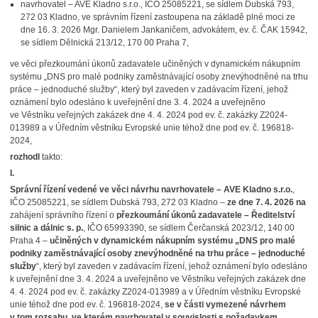
navrhovatel – AVE Kladno s.r.o., IČO 25085221, se sídlem Dubská 793,
272 03 Kladno, ve správním řízení zastoupena na základě plné moci ze
dne 16. 3. 2026 Mgr. Danielem Jankaničem, advokátem, ev. č. ČAK 15942,
se sídlem Dělnická 213/12, 170 00 Praha 7,
ve věci přezkoumání úkonů zadavatele učiněných v dynamickém nákupním
systému „DNS pro malé podniky zaměstnávající osoby znevýhodněné na trhu
práce – jednoduché služby“, který byl zaveden v zadávacím řízení, jehož
oznámení bylo odesláno k uveřejnění dne 3. 4. 2024 a uveřejněno
ve Věstníku veřejných zakázek dne 4. 4. 2024 pod ev. č. zakázky Z2024-
013989 a v Úředním věstníku Evropské unie téhož dne pod ev. č. 196818-
2024,
rozhodl
takto:
I.
Správní řízení vedené ve věci návrhu navrhovatele – AVE Kladno s.r.o.
,
IČO 25085221, se sídlem Dubská 793, 272 03 Kladno –
ze dne 7. 4. 2026 na
zahájení správního řízení o
přezkoumání úkonů zadavatele – Ředitelství
silnic a dálnic s. p.
, IČO 65993390, se sídlem Čerčanská 2023/12, 140 00
Praha 4 –
učiněných v dynamickém nákupním systému „DNS pro malé
podniky zaměstnávající osoby znevýhodněné na trhu práce – jednoduché
služby
“, který byl zaveden v zadávacím řízení, jehož oznámení bylo odesláno
k uveřejnění dne 3. 4. 2024 a uveřejněno ve Věstníku veřejných zakázek dne
4. 4. 2024 pod ev. č. zakázky Z2024-013989 a v Úředním věstníku Evropské
unie téhož dne pod ev. č. 196818-2024,
se v části vymezené návrhem
v tom rozsahu, ve kterém navrhovatel v souvislosti s požadavkem