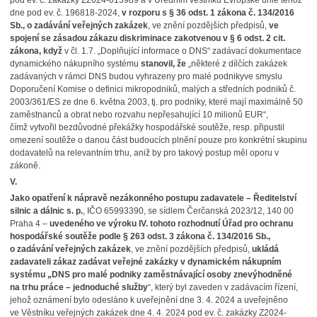
pod ev. č. zakázky Z2024-013989 a v Úředním věstníku Evropské unie téhož
dne pod ev. č. 196818-2024,
v rozporu s § 36 odst. 1
zákona č. 134/2016
Sb., o zadávání veřejných zakázek
, ve znění pozdějších předpisů,
ve
spojení se zásadou zákazu diskriminace zakotvenou v § 6 odst. 2 cit.
zákona, když
v čl. 1.7. „Doplňující informace o DNS“ zadávací dokumentace
dynamického nákupního systému
stanovil, že
„některé z dílčích zakázek
zadávaných v rámci DNS budou vyhrazeny pro malé podnikyve smyslu
Doporučení Komise o definici mikropodniků, malých a středních podniků č.
2003/361/ES ze dne 6. května 2003, tj. pro podniky, které mají maximálně 50
zaměstnanců a obrat nebo rozvahu nepřesahující 10 milionů EUR“,
čímž vytvořil bezdůvodné překážky hospodářské soutěže, resp. připustil
omezení soutěže o danou část budoucích plnění pouze pro konkrétní skupinu
dodavatelů na relevantním trhu, aniž by pro takový postup měl oporu v
zákoně.
V.
Jako opatření k nápravě nezákonného postupu zadavatele – Ředitelství
silnic a dálnic s. p.
, IČO 65993390, se sídlem Čerčanská 2023/12, 140 00
Praha 4 –
uvedeného ve výroku IV. tohoto rozhodnutí Úřad pro ochranu
hospodářské soutěže podle § 263 odst. 3 zákona č. 134/2016 Sb.,
o zadávání veřejných zakázek
, ve znění pozdějších předpisů,
ukládá
zadavateli zákaz zadávat veřejné zakázky v dynamickém nákupním
systému „DNS pro malé podniky zaměstnávající osoby znevýhodněné
na trhu práce – jednoduché služby
“, který byl zaveden v zadávacím řízení,
jehož oznámení bylo odesláno k uveřejnění dne 3. 4. 2024 a uveřejněno
ve Věstníku veřejných zakázek dne 4. 4. 2024 pod ev. č. zakázky Z2024-