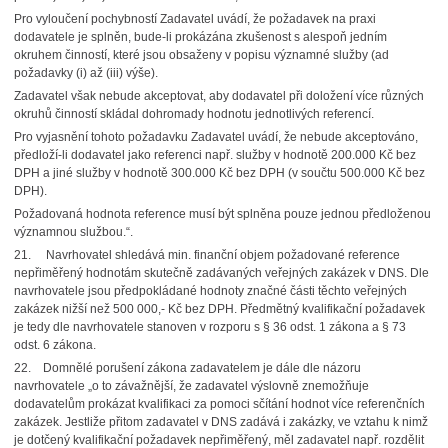
Pro vyloučení pochybností Zadavatel uvádí, že požadavek na praxi
dodavatele je splněn, bude‑li prokázána zkušenost s alespoň jedním
okruhem činností, které jsou obsaženy v popisu významné služby (ad
požadavky (i) až (iii) výše).
Zadavatel však nebude akceptovat, aby dodavatel při doložení více různých
okruhů činností skládal dohromady hodnotu jednotlivých referencí.
Pro vyjasnění tohoto požadavku Zadavatel uvádí, že nebude akceptováno,
předloží-li dodavatel jako referenci např. služby v hodnotě 200.000 Kč bez
DPH a jiné služby v hodnotě 300.000 Kč bez DPH (v součtu 500.000 Kč bez
DPH).
Požadovaná hodnota reference musí být splněna pouze jednou předloženou
významnou službou.“.
21. Navrhovatel shledává min. finanční objem požadované reference
nepřiměřený hodnotám skutečně zadávaných veřejných zakázek v DNS. Dle
navrhovatele jsou předpokládané hodnoty značné části těchto veřejných
zakázek nižší než 500 000,- Kč bez DPH. Předmětný kvalifikační požadavek
je tedy dle navrhovatele stanoven v rozporu s § 36 odst. 1 zákona a § 73
odst. 6 zákona.
22. Domnělé porušení zákona zadavatelem je dále dle názoru
navrhovatele „o to závažnější, že zadavatel výslovně znemožňuje
dodavatelům prokázat kvalifikaci za pomoci sčítání hodnot více referenčních
zakázek. Jestliže přitom zadavatel v DNS zadává i zakázky, ve vztahu k nimž
je dotčený kvalifikační požadavek nepřiměřený, měl zadavatel např. rozdělit