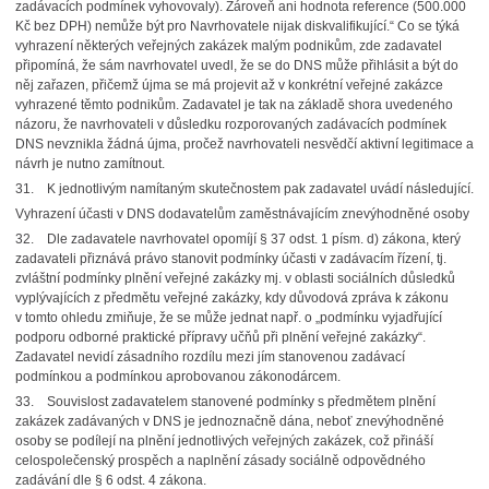
zadávacích podmínek vyhovovaly). Zároveň ani hodnota reference (500.000
Kč bez DPH) nemůže být pro Navrhovatele nijak diskvalifikující.“ Co se týká
vyhrazení některých veřejných zakázek malým podnikům, zde zadavatel
připomíná, že sám navrhovatel uvedl, že se do DNS může přihlásit a být do
něj zařazen, přičemž újma se má projevit až v konkrétní veřejné zakázce
vyhrazené těmto podnikům. Zadavatel je tak na základě shora uvedeného
názoru, že navrhovateli v důsledku rozporovaných zadávacích podmínek
DNS nevznikla žádná újma, pročež navrhovateli nesvědčí aktivní legitimace a
návrh je nutno zamítnout.
31. K jednotlivým namítaným skutečnostem pak zadavatel uvádí následující.
Vyhrazení účasti v DNS dodavatelům zaměstnávajícím znevýhodněné osoby
32. Dle zadavatele navrhovatel opomíjí § 37 odst. 1 písm. d) zákona, který
zadavateli přiznává právo stanovit podmínky účasti v zadávacím řízení, tj.
zvláštní podmínky plnění veřejné zakázky mj. v oblasti sociálních důsledků
vyplývajících z předmětu veřejné zakázky, kdy důvodová zpráva k zákonu
v tomto ohledu zmiňuje, že se může jednat např. o „podmínku vyjadřující
podporu odborné praktické přípravy učňů při plnění veřejné zakázky“.
Zadavatel nevidí zásadního rozdílu mezi jím stanovenou zadávací
podmínkou a podmínkou aprobovanou zákonodárcem.
33. Souvislost zadavatelem stanovené podmínky s předmětem plnění
zakázek zadávaných v DNS je jednoznačně dána, neboť znevýhodněné
osoby se podílejí na plnění jednotlivých veřejných zakázek, což přináší
celospolečenský prospěch a naplnění zásady sociálně odpovědného
zadávání dle § 6 odst. 4 zákona.