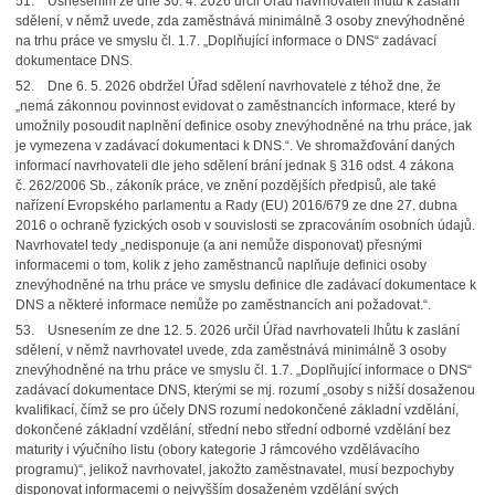
51. Usnesením ze dne 30. 4. 2026 určil Úřad navrhovateli lhůtu k zaslání
sdělení, v němž uvede, zda zaměstnává minimálně 3 osoby znevýhodněné
na trhu práce ve smyslu čl. 1.7. „Doplňující informace o DNS“ zadávací
dokumentace DNS.
52. Dne 6. 5. 2026 obdržel Úřad sdělení navrhovatele z téhož dne, že
„nemá zákonnou povinnost evidovat o zaměstnancích informace, které by
umožnily posoudit naplnění definice osoby znevýhodněné na trhu práce, jak
je vymezena v zadávací dokumentaci k DNS.“. Ve shromažďování daných
informací navrhovateli dle jeho sdělení brání jednak § 316 odst. 4 zákona
č. 262/2006 Sb., zákoník práce, ve znění pozdějších předpisů, ale také
nařízení Evropského parlamentu a Rady (EU) 2016/679 ze dne 27. dubna
2016 o ochraně fyzických osob v souvislosti se zpracováním osobních údajů.
Navrhovatel tedy „nedisponuje (a ani nemůže disponovat) přesnými
informacemi o tom, kolik z jeho zaměstnanců naplňuje definici osoby
znevýhodněné na trhu práce ve smyslu definice dle zadávací dokumentace k
DNS a některé informace nemůže po zaměstnancích ani požadovat.“.
53. Usnesením ze dne 12. 5. 2026 určil Úřad navrhovateli lhůtu k zaslání
sdělení, v němž navrhovatel uvede, zda zaměstnává minimálně 3 osoby
znevýhodněné na trhu práce ve smyslu čl. 1.7. „Doplňující informace o DNS“
zadávací dokumentace DNS, kterými se mj. rozumí „osoby s nižší dosaženou
kvalifikací, čímž se pro účely DNS rozumí nedokončené základní vzdělání,
dokončené základní vzdělání, střední nebo střední odborné vzdělání bez
maturity i výučního listu (obory kategorie J rámcového vzdělávacího
programu)“, jelikož navrhovatel, jakožto zaměstnavatel, musí bezpochyby
disponovat informacemi o nejvyšším dosaženém vzdělání svých