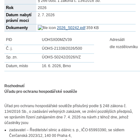
§ 266 odst. 1 zákona č. 134/2016 Sb.
Rok
2026
Datum nabytí
2. 7. 2026
právní moci
Dokumenty
2026_S0242.pdf
359 KB
PID
UOHSX00MZV39
Adresát/i
dle rozdělovníku
Č. j.
ÚOHS-21338/2026/500
Sp. zn.
ÚOHS-S0242/2026/VZ
Datum, místo
16. 6. 2026, Brno
Rozhodnutí
Úřadu pro ochranu hospodářské soutěže
Úřad pro ochranu hospodářské soutěže příslušný podle § 248 zákona č.
134/2016 Sb., o zadávání veřejných zakázek, ve znění pozdějších předpisů,
ve správním řízení zahájeném dne 7. 4. 2026 na návrh z téhož dne, jehož
účastníky jsou
zadavatel – Ředitelství silnic a dálnic s. p., IČO 65993390, se sídlem
Čerčanská 2023/12, 140 00 Praha 4,