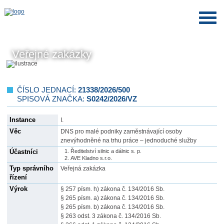
Veřejné zakázky
ČÍSLO JEDNACÍ:
21338/2026/500
SPISOVÁ ZNAČKA:
S0242/2026/VZ
Instance
I.
Věc
DNS pro malé podniky zaměstnávající osoby
znevýhodněné na trhu práce – jednoduché služby
Účastníci
Ředitelství silnic a dálnic s. p.
AVE Kladno s.r.o.
Typ správního
Veřejná zakázka
řízení
Výrok
§ 257 písm. h) zákona č. 134/2016 Sb.
§ 265 písm. a) zákona č. 134/2016 Sb.
§ 265 písm. b) zákona č. 134/2016 Sb.
§ 263 odst. 3 zákona č. 134/2016 Sb.