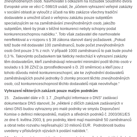
znevýhodněných osob. Navrhovatel s odkazem na rozsudek Soudního dvora
Evropské unie ve věci C-598/19 uvádí, že „účelem vyhrazení veřejné zakázky
v sociální oblasti je vyloučit z účasti na této zakázce všechny tradiční
dodavatele a umožnit účast o veřejnou zakázku pouze subjektům
specializujícím se na zaměstnávání znevýhodněných osob, jakožto
subjektům, které by jinak v běžné konkurenci nebyly schopny podat
konkurenceschopnou nabídku.“. Toto však zadavatel dle navrhovatele
nereflektoval a v rozporu s § 38 zákona stanovil daný požadavek. „Pokud
totiž bude mít dodavatel 100 zaměstnanců, bude počet znevýhodněných
osob činit pouze 3 % z nich. V případě 1000 zaměstnanců to pak bude pouhé
0,3 %. Takovýmto požadavkem tak fakticky nedochází k vyhrazení zakázky
těm dodavatelům, kteří zaměstnávají relevantní minimální podíl těchto osob v
souladu s § 38 ZZVZ (a zprostředkovaně s čl. 20 směrnice) a kteří jsou z
tohoto důvodu méně konkurenceschopní, ale ke zvýhodnění dodavatelů
zaměstnávajících pouhé jednotky či zlomky procent těchto znevýhodněných
osob, což konkurenceschopnost těchto dodavatelů nijak neovlivňuje.“
Vyhrazení některých zakázek pouze malým podnikům
15. Zadavatel dále v čl. 1.7. „Doplňující informace o DNS“ zadávací
dokumentace DNS stanovil, že „některé z dílčích zakázek zadávaných v
rámci DNS budou vyhrazeny pro malé podniky ve smyslu Doporučení
Komise o definici mikropodniků, malých a středních podniků č. 2003/361/ES
ze dne 6. května 2003, tj. pro podniky, které mají maximálně 50 zaměstnanců
a obrat nebo rozvahu nepřesahující 10 milionů EUR. Podrobnosti budou
uvedeny v příslušných výzvách k podání nabídek.“.