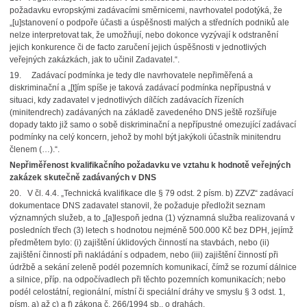
požadavku evropskými zadávacími směrnicemi, navrhovatel podotýká, že
„[u]stanovení o podpoře účasti a úspěšnosti malých a středních podniků ale
nelze interpretovat tak, že umožňují, nebo dokonce vyzývají k odstranění
jejich konkurence či de facto zaručení jejich úspěšnosti v jednotlivých
veřejných zakázkách, jak to učinil Zadavatel.“.
19. Zadávací podmínka je tedy dle navrhovatele nepřiměřená a
diskriminační a „[t]ím spíše je taková zadávací podmínka nepřípustná v
situaci, kdy zadavatel v jednotlivých dílčích zadávacích řízeních
(minitendrech) zadávaných na základě zavedeného DNS ještě rozšiřuje
dopady takto již samo o sobě diskriminační a nepřípustné omezující zadávací
podmínky na celý koncern, jehož by mohl být jakýkoli účastník minitendru
členem (…).“.
Nepřiměřenost kvalifikačního požadavku ve vztahu k hodnotě veřejných
zakázek skutečně zadávaných v DNS
20. V čl. 4.4. „Technická kvalifikace dle § 79 odst. 2 písm. b) ZZVZ“ zadávací
dokumentace DNS zadavatel stanovil, že požaduje předložit seznam
významných služeb, a to „[a]lespoň jedna (1) významná služba realizovaná v
posledních třech (3) letech s hodnotou nejméně 500.000 Kč bez DPH, jejímž
předmětem bylo: (i) zajištění úklidových činností na stavbách, nebo (ii)
zajištění činností při nakládání s odpadem, nebo (iii) zajištění činností při
údržbě a sekání zeleně podél pozemních komunikací, čímž se rozumí dálnice
a silnice, příp. na odpočívadlech při těchto pozemních komunikacích; nebo
podél celostátní, regionální, místní či speciální dráhy ve smyslu § 3 odst. 1,
písm. a) až c) a f) zákona č. 266/1994 sb., o drahách.