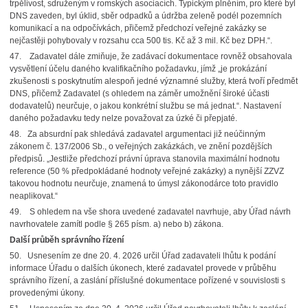
trpělivost, sdruženým v romských asociacích. Typickým plněním, pro které byl
DNS zaveden, byl úklid, sběr odpadků a údržba zeleně podél pozemních
komunikací a na odpočívkách, přičemž předchozí veřejné zakázky se
nejčastěji pohybovaly v rozsahu cca 500 tis. Kč až 3 mil. Kč bez DPH.“.
47. Zadavatel dále zmiňuje, že zadávací dokumentace rovněž obsahovala
vysvětlení účelu daného kvalifikačního požadavku, jímž „je prokázání
zkušenosti s poskytnutím alespoň jedné významné služby, která tvoří předmět
DNS, přičemž Zadavatel (s ohledem na záměr umožnění široké účasti
dodavatelů) neurčuje, o jakou konkrétní službu se má jednat.“. Nastavení
daného požadavku tedy nelze považovat za úzké či přepjaté.
48. Za absurdní pak shledává zadavatel argumentaci již neúčinným
zákonem č. 137/2006 Sb., o veřejných zakázkách, ve znění pozdějších
předpisů. „Jestliže předchozí právní úprava stanovila maximální hodnotu
reference (50 % předpokládané hodnoty veřejné zakázky) a nynější ZZVZ
takovou hodnotu neurčuje, znamená to úmysl zákonodárce toto pravidlo
neaplikovat.“
49. S ohledem na vše shora uvedené zadavatel navrhuje, aby Úřad návrh
navrhovatele zamítl podle § 265 písm. a) nebo b) zákona.
Další průběh správního řízení
50. Usnesením ze dne 20. 4. 2026 určil Úřad zadavateli lhůtu k podání
informace Úřadu o dalších úkonech, které zadavatel provede v průběhu
správního řízení, a zaslání příslušné dokumentace pořízené v souvislosti s
provedenými úkony.