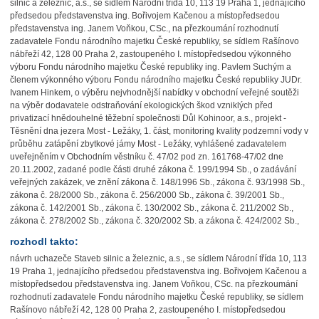
silnic a železnic, a.s., se sídlem Národní třída 10, 113 19 Praha 1, jednajícího
předsedou představenstva ing. Bořivojem Kačenou a místopředsedou
představenstva ing. Janem Voňkou, CSc., na přezkoumání rozhodnutí
zadavatele Fondu národního majetku České republiky, se sídlem Rašínovo
nábřeží 42, 128 00 Praha 2, zastoupeného I. místopředsedou výkonného
výboru Fondu národního majetku České republiky ing. Pavlem Suchým a
členem výkonného výboru Fondu národního majetku České republiky JUDr.
Ivanem Hinkem, o výběru nejvhodnější nabídky v obchodní veřejné soutěži
na výběr dodavatele odstraňování ekologických škod vzniklých před
privatizací hnědouhelné těžební společnosti Důl Kohinoor, a.s., projekt -
Těsnění dna jezera Most - Ležáky, 1. část, monitoring kvality podzemní vody v
průběhu zatápění zbytkové jámy Most - Ležáky, vyhlášené zadavatelem
uveřejněním v Obchodním věstníku č. 47/02 pod zn. 161768-47/02 dne
20.11.2002, zadané podle části druhé zákona č. 199/1994 Sb., o zadávání
veřejných zakázek, ve znění zákona č. 148/1996 Sb., zákona č. 93/1998 Sb.,
zákona č. 28/2000 Sb., zákona č. 256/2000 Sb., zákona č. 39/2001 Sb.,
zákona č. 142/2001 Sb., zákona č. 130/2002 Sb., zákona č. 211/2002 Sb.,
zákona č. 278/2002 Sb., zákona č. 320/2002 Sb. a zákona č. 424/2002 Sb.,
rozhodl takto:
návrh uchazeče Staveb silnic a železnic, a.s., se sídlem Národní třída 10, 113
19 Praha 1, jednajícího předsedou představenstva ing. Bořivojem Kačenou a
místopředsedou představenstva ing. Janem Voňkou, CSc. na přezkoumání
rozhodnutí zadavatele Fondu národního majetku České republiky, se sídlem
Rašínovo nábřeží 42, 128 00 Praha 2, zastoupeného I. místopředsedou