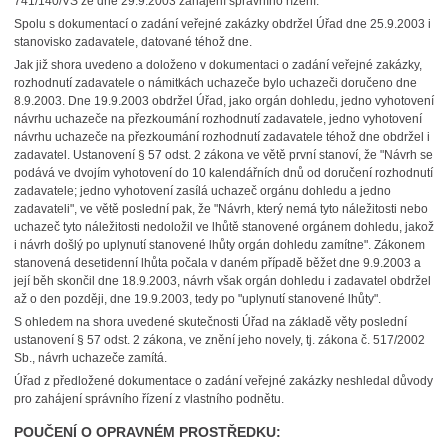
741/140/VŠ ze dne 29.9.2003 zahájení správního řízení.
Spolu s dokumentací o zadání veřejné zakázky obdržel Úřad dne 25.9.2003 i
stanovisko zadavatele, datované téhož dne.
Jak již shora uvedeno a doloženo v dokumentaci o zadání veřejné zakázky,
rozhodnutí zadavatele o námitkách uchazeče bylo uchazeči doručeno dne
8.9.2003. Dne 19.9.2003 obdržel Úřad, jako orgán dohledu, jedno vyhotovení
návrhu uchazeče na přezkoumání rozhodnutí zadavatele, jedno vyhotovení
návrhu uchazeče na přezkoumání rozhodnutí zadavatele téhož dne obdržel i
zadavatel. Ustanovení § 57 odst. 2 zákona ve větě první stanoví, že "Návrh se
podává ve dvojím vyhotovení do 10 kalendářních dnů od doručení rozhodnutí
zadavatele; jedno vyhotovení zasílá uchazeč orgánu dohledu a jedno
zadavateli", ve větě poslední pak, že "Návrh, který nemá tyto náležitosti nebo
uchazeč tyto náležitosti nedoložil ve lhůtě stanovené orgánem dohledu, jakož
i návrh došlý po uplynutí stanovené lhůty orgán dohledu zamítne". Zákonem
stanovená desetidenní lhůta počala v daném případě běžet dne 9.9.2003 a
její běh skončil dne 18.9.2003, návrh však orgán dohledu i zadavatel obdržel
až o den později, dne 19.9.2003, tedy po "uplynutí stanovené lhůty".
S ohledem na shora uvedené skutečnosti Úřad na základě věty poslední
ustanovení § 57 odst. 2 zákona, ve znění jeho novely, tj. zákona č. 517/2002
Sb., návrh uchazeče zamítá.
Úřad z předložené dokumentace o zadání veřejné zakázky neshledal důvody
pro zahájení správního řízení z vlastního podnětu.
POUČENÍ O OPRAVNÉM PROSTŘEDKU: