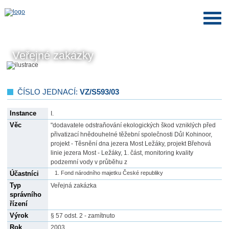
Veřejné zakázky
ČÍSLO JEDNACÍ:
VZ/S593/03
Instance
I.
Věc
"dodavatele odstraňování ekologických škod vzniklých před
přivatizací hnědouhelné těžební společnosti Důl Kohinoor,
projekt - Těsnění dna jezera Most Ležáky, projekt Břehová
linie jezera Most - Ležáky, 1. část, monitoring kvality
podzemní vody v průběhu z
Účastníci
Fond národního majetku České republiky
Typ
Veřejná zakázka
správního
řízení
Výrok
§ 57 odst. 2 - zamítnuto
Rok
2003