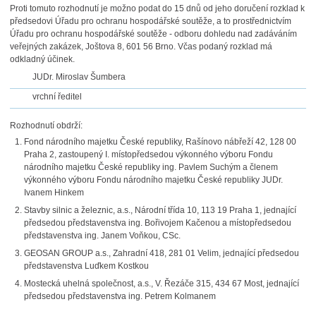
Proti tomuto rozhodnutí je možno podat do 15 dnů od jeho doručení rozklad k
předsedovi Úřadu pro ochranu hospodářské soutěže, a to prostřednictvím
Úřadu pro ochranu hospodářské soutěže - odboru dohledu nad zadáváním
veřejných zakázek, Joštova 8, 601 56 Brno. Včas podaný rozklad má
odkladný účinek.
JUDr. Miroslav Šumbera
vrchní ředitel
Rozhodnutí obdrží:
Fond národního majetku České republiky, Rašínovo nábřeží 42, 128 00
Praha 2, zastoupený I. místopředsedou výkonného výboru Fondu
národního majetku České republiky ing. Pavlem Suchým a členem
výkonného výboru Fondu národního majetku České republiky JUDr.
Ivanem Hinkem
Stavby silnic a železnic, a.s., Národní třída 10, 113 19 Praha 1, jednající
předsedou představenstva ing. Bořivojem Kačenou a místopředsedou
představenstva ing. Janem Voňkou, CSc.
GEOSAN GROUP a.s., Zahradní 418, 281 01 Velim, jednající předsedou
představenstva Luďkem Kostkou
Mostecká uhelná společnost, a.s., V. Řezáče 315, 434 67 Most, jednající
předsedou představenstva ing. Petrem Kolmanem