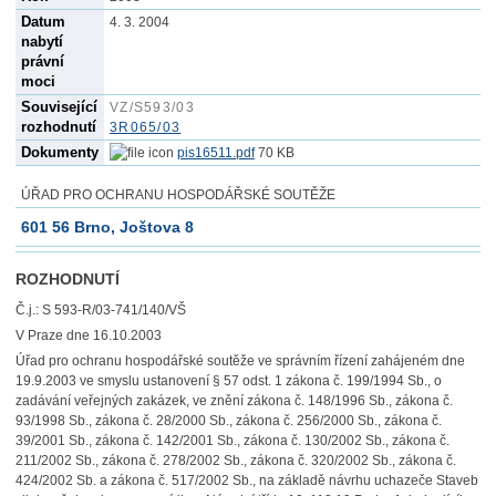
Datum
4. 3. 2004
nabytí
právní
moci
Související
VZ/S593/03
rozhodnutí
3R065/03
Dokumenty
pis16511.pdf
70 KB
ÚŘAD PRO OCHRANU HOSPODÁŘSKÉ SOUTĚŽE
601 56 Brno, Joštova 8
ROZHODNUTÍ
Č.j.: S 593-R/03-741/140/VŠ
V Praze dne 16.10.2003
Úřad pro ochranu hospodářské soutěže ve správním řízení zahájeném dne
19.9.2003 ve smyslu ustanovení § 57 odst. 1 zákona č. 199/1994 Sb., o
zadávání veřejných zakázek, ve znění zákona č. 148/1996 Sb., zákona č.
93/1998 Sb., zákona č. 28/2000 Sb., zákona č. 256/2000 Sb., zákona č.
39/2001 Sb., zákona č. 142/2001 Sb., zákona č. 130/2002 Sb., zákona č.
211/2002 Sb., zákona č. 278/2002 Sb., zákona č. 320/2002 Sb., zákona č.
424/2002 Sb. a zákona č. 517/2002 Sb., na základě návrhu uchazeče Staveb