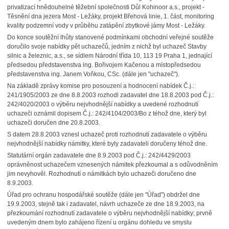
privatizací hnědouhelné těžební společnosti Důl Kohinoor a.s., projekt -
Těsnění dna jezera Most - Ležáky, projekt Břehová linie, 1. část, monitoring
kvality podzemní vody v průběhu zatápění zbytkové jámy Most - Ležáky.
Do konce soutěžní lhůty stanovené podmínkami obchodní veřejné soutěže
doručilo svoje nabídky pět uchazečů, jedním z nichž byl uchazeč Stavby
silnic a železnic, a.s., se sídlem Národní třída 10, 113 19 Praha 1, jednající
předsedou představenstva ing. Bořivojem Kačenou a místopředsedou
představenstva ing. Janem Voňkou, CSc. (dále jen "uchazeč").
Na základě zprávy komise pro posouzení a hodnocení nabídek Č.j.:
241/1905/2003 ze dne 8.8.2003 rozhodl zadavatel dne 18.8.2003 pod Č.j.:
242/4020/2003 o výběru nejvhodnější nabídky a uvedené rozhodnutí
uchazeči oznámil dopisem Č.j.: 242/4104/2003/Bo z téhož dne, který byl
uchazeči doručen dne 20.8.2003.
S datem 28.8.2003 vznesl uchazeč proti rozhodnutí zadavatele o výběru
nejvhodnější nabídky námitky, které byly zadavateli doručeny téhož dne.
Statutární orgán zadavatele dne 8.9.2003 pod Č.j.: 242/4429/2003
oprávněnost uchazečem vznesených námitek přezkoumal a s odůvodněním
jim nevyhověl. Rozhodnutí o námitkách bylo uchazeči doručeno dne
8.9.2003.
Úřad pro ochranu hospodářské soutěže (dále jen "Úřad") obdržel dne
19.9.2003, stejně tak i zadavatel, návrh uchazeče ze dne 18.9.2003, na
přezkoumání rozhodnutí zadavatele o výběru nejvhodnější nabídky; prvně
uvedeným dnem bylo zahájeno řízení u orgánu dohledu ve smyslu