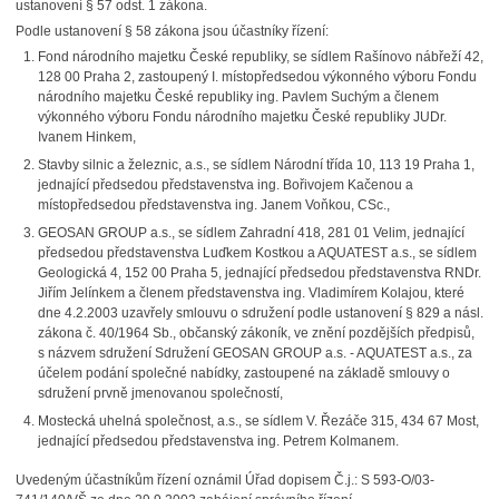
ustanovení § 57 odst. 1 zákona.
Podle ustanovení § 58 zákona jsou účastníky řízení:
Fond národního majetku České republiky, se sídlem Rašínovo nábřeží 42,
128 00 Praha 2, zastoupený I. místopředsedou výkonného výboru Fondu
národního majetku České republiky ing. Pavlem Suchým a členem
výkonného výboru Fondu národního majetku České republiky JUDr.
Ivanem Hinkem,
Stavby silnic a železnic, a.s., se sídlem Národní třída 10, 113 19 Praha 1,
jednající předsedou představenstva ing. Bořivojem Kačenou a
místopředsedou představenstva ing. Janem Voňkou, CSc.,
GEOSAN GROUP a.s., se sídlem Zahradní 418, 281 01 Velim, jednající
předsedou představenstva Luďkem Kostkou a AQUATEST a.s., se sídlem
Geologická 4, 152 00 Praha 5, jednající předsedou představenstva RNDr.
Jiřím Jelínkem a členem představenstva ing. Vladimírem Kolajou, které
dne 4.2.2003 uzavřely smlouvu o sdružení podle ustanovení § 829 a násl.
zákona č. 40/1964 Sb., občanský zákoník, ve znění pozdějších předpisů,
s názvem sdružení Sdružení GEOSAN GROUP a.s. - AQUATEST a.s., za
účelem podání společné nabídky, zastoupené na základě smlouvy o
sdružení prvně jmenovanou společností,
Mostecká uhelná společnost, a.s., se sídlem V. Řezáče 315, 434 67 Most,
jednající předsedou představenstva ing. Petrem Kolmanem.
Uvedeným účastníkům řízení oznámil Úřad dopisem Č.j.: S 593-O/03-