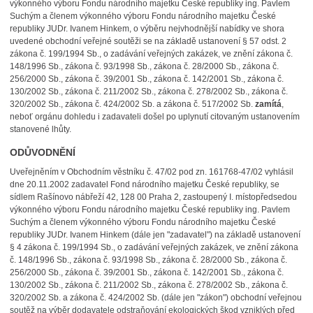
výkonného výboru Fondu národního majetku České republiky ing. Pavlem
Suchým a členem výkonného výboru Fondu národního majetku České
republiky JUDr. Ivanem Hinkem, o výběru nejvhodnější nabídky ve shora
uvedené obchodní veřejné soutěži se na základě ustanovení § 57 odst. 2
zákona č. 199/1994 Sb., o zadávání veřejných zakázek, ve znění zákona č.
148/1996 Sb., zákona č. 93/1998 Sb., zákona č. 28/2000 Sb., zákona č.
256/2000 Sb., zákona č. 39/2001 Sb., zákona č. 142/2001 Sb., zákona č.
130/2002 Sb., zákona č. 211/2002 Sb., zákona č. 278/2002 Sb., zákona č.
320/2002 Sb., zákona č. 424/2002 Sb. a zákona č. 517/2002 Sb.
zamítá
,
neboť orgánu dohledu i zadavateli došel po uplynutí citovaným ustanovením
stanovené lhůty.
ODŮVODNĚNÍ
Uveřejněním v Obchodním věstníku č. 47/02 pod zn. 161768-47/02 vyhlásil
dne 20.11.2002 zadavatel Fond národního majetku České republiky, se
sídlem Rašínovo nábřeží 42, 128 00 Praha 2, zastoupený I. místopředsedou
výkonného výboru Fondu národního majetku České republiky ing. Pavlem
Suchým a členem výkonného výboru Fondu národního majetku České
republiky JUDr. Ivanem Hinkem (dále jen "zadavatel") na základě ustanovení
§ 4 zákona č. 199/1994 Sb., o zadávání veřejných zakázek, ve znění zákona
č. 148/1996 Sb., zákona č. 93/1998 Sb., zákona č. 28/2000 Sb., zákona č.
256/2000 Sb., zákona č. 39/2001 Sb., zákona č. 142/2001 Sb., zákona č.
130/2002 Sb., zákona č. 211/2002 Sb., zákona č. 278/2002 Sb., zákona č.
320/2002 Sb. a zákona č. 424/2002 Sb. (dále jen "zákon") obchodní veřejnou
soutěž na výběr dodavatele odstraňování ekologických škod vzniklých před