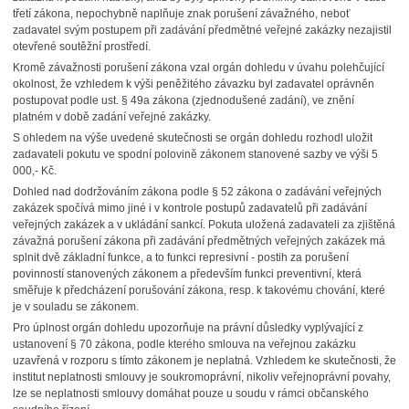
třetí zákona, nepochybně naplňuje znak porušení závažného, neboť
zadavatel svým postupem při zadávání předmětné veřejné zakázky nezajistil
otevřené soutěžní prostředí.
Kromě závažnosti porušení zákona vzal orgán dohledu v úvahu polehčující
okolnost, že vzhledem k výši peněžitého závazku byl zadavatel oprávněn
postupovat podle ust. § 49a zákona (zjednodušené zadání), ve znění
platném v době zadání veřejné zakázky.
S ohledem na výše uvedené skutečnosti se orgán dohledu rozhodl uložit
zadavateli pokutu ve spodní polovině zákonem stanovené sazby ve výši 5
000,- Kč.
Dohled nad dodržováním zákona podle § 52 zákona o zadávání veřejných
zakázek spočívá mimo jiné i v kontrole postupů zadavatelů při zadávání
veřejných zakázek a v ukládání sankcí. Pokuta uložená zadavateli za zjištěná
závažná porušení zákona při zadávání předmětných veřejných zakázek má
splnit dvě základní funkce, a to funkci represivní - postih za porušení
povinností stanovených zákonem a především funkci preventivní, která
směřuje k předcházení porušování zákona, resp. k takovému chování, které
je v souladu se zákonem.
Pro úplnost orgán dohledu upozorňuje na právní důsledky vyplývající z
ustanovení § 70 zákona, podle kterého smlouva na veřejnou zakázku
uzavřená v rozporu s tímto zákonem je neplatná. Vzhledem ke skutečnosti, že
institut neplatnosti smlouvy je soukromoprávní, nikoliv veřejnoprávní povahy,
lze se neplatnosti smlouvy domáhat pouze u soudu v rámci občanského