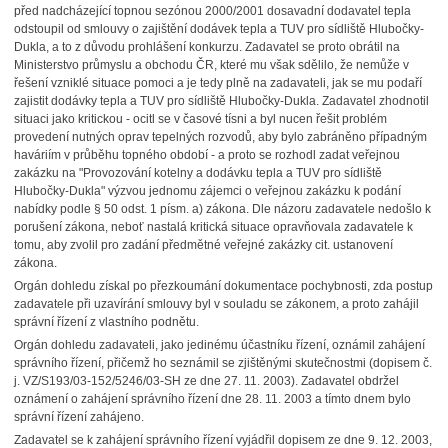
před nadcházející topnou sezónou 2000/2001 dosavadní dodavatel tepla
odstoupil od smlouvy o zajištění dodávek tepla a TUV pro sídliště Hlubočky-
Dukla, a to z důvodu prohlášení konkurzu. Zadavatel se proto obrátil na
Ministerstvo průmyslu a obchodu ČR, které mu však sdělilo, že nemůže v
řešení vzniklé situace pomoci a je tedy plně na zadavateli, jak se mu podaří
zajistit dodávky tepla a TUV pro sídliště Hlubočky-Dukla. Zadavatel zhodnotil
situaci jako kritickou - ocitl se v časové tísni a byl nucen řešit problém
provedení nutných oprav tepelných rozvodů, aby bylo zabráněno případným
haváriím v průběhu topného období - a proto se rozhodl zadat veřejnou
zakázku na "Provozování kotelny a dodávku tepla a TUV pro sídliště
Hlubočky-Dukla" výzvou jednomu zájemci o veřejnou zakázku k podání
nabídky podle § 50 odst. 1 písm. a) zákona. Dle názoru zadavatele nedošlo k
porušení zákona, neboť nastalá kritická situace opravňovala zadavatele k
tomu, aby zvolil pro zadání předmětné veřejné zakázky cit. ustanovení
zákona.
Orgán dohledu získal po přezkoumání dokumentace pochybnosti, zda postup
zadavatele při uzavírání smlouvy byl v souladu se zákonem, a proto zahájil
správní řízení z vlastního podnětu.
Orgán dohledu zadavateli, jako jedinému účastníku řízení, oznámil zahájení
správního řízení, přičemž ho seznámil se zjištěnými skutečnostmi (dopisem č.
j. VZ/S193/03-152/5246/03-SH ze dne 27. 11. 2003). Zadavatel obdržel
oznámení o zahájení správního řízení dne 28. 11. 2003 a tímto dnem bylo
správní řízení zahájeno.
Zadavatel se k zahájení správního řízení vyjádřil dopisem ze dne 9. 12. 2003,