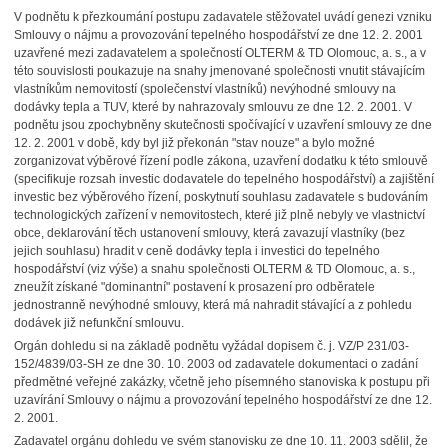
V podnětu k přezkoumání postupu zadavatele stěžovatel uvádí genezi vzniku
Smlouvy o nájmu a provozování tepelného hospodářství ze dne 12. 2. 2001
uzavřené mezi zadavatelem a společností OLTERM & TD Olomouc, a. s., a v
této souvislosti poukazuje na snahy jmenované společnosti vnutit stávajícím
vlastníkům nemovitostí (společenství vlastníků) nevýhodné smlouvy na
dodávky tepla a TUV, které by nahrazovaly smlouvu ze dne 12. 2. 2001. V
podnětu jsou zpochybněny skutečnosti spočívající v uzavření smlouvy ze dne
12. 2. 2001 v době, kdy byl již překonán "stav nouze" a bylo možné
zorganizovat výběrové řízení podle zákona, uzavření dodatku k této smlouvě
(specifikuje rozsah investic dodavatele do tepelného hospodářství) a zajištění
investic bez výběrového řízení, poskytnutí souhlasu zadavatele s budováním
technologických zařízení v nemovitostech, které již plně nebyly ve vlastnictví
obce, deklarování těch ustanovení smlouvy, která zavazují vlastníky (bez
jejich souhlasu) hradit v ceně dodávky tepla i investici do tepelného
hospodářství (viz výše) a snahu společnosti OLTERM & TD Olomouc, a. s.,
zneužít získané "dominantní" postavení k prosazení pro odběratele
jednostranně nevýhodné smlouvy, která má nahradit stávající a z pohledu
dodávek již nefunkční smlouvu.
Orgán dohledu si na základě podnětu vyžádal dopisem č. j. VZ/P 231/03-
152/4839/03-SH ze dne 30. 10. 2003 od zadavatele dokumentaci o zadání
předmětné veřejné zakázky, včetně jeho písemného stanoviska k postupu při
uzavírání Smlouvy o nájmu a provozování tepelného hospodářství ze dne 12.
2. 2001.
Zadavatel orgánu dohledu ve svém stanovisku ze dne 10. 11. 2003 sdělil, že