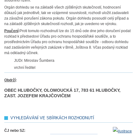
soudního řízení.
Orgán dohledu se na základě všech zjištěných skutečností, hodnocení
důkazů jak jednotlivě, tak ve vzájemné souvislosti, rozhodl uložit zadavateli
za závažné porušení zákona pokutu. Orgán dohledu posoudil celý případ a
na základě zjištěných skutečností rozhodl, jak je uvedeno ve výroku.
Poučení
:
Proti tomuto rozhodnutí lze do 15 dnů ode dne jeho doručení podat
rozklad k předsedovi Úřadu pro ochranu hospodářské soutěže, a to
prostřednictvím Úřadu pro ochranu hospodářské soutěže - odboru dohledu
nad zadáváním veřejných zakázek v Brně, Joštova 8. Včas podaný rozklad
má odkladný účinek.
JUDr. Miroslav Šumbera
vrchní ředitel
Obdrží
:
OBEC HLUBOČKY, OLOMOUCKÁ 17, 783 61 HLUBOČKY,
ZAST. JOZEFEM KRAJČOVIČEM
VYHLEDÁVÁNÍ VE SBÍRKÁCH ROZHODNUTÍ
ČJ nebo SZ: