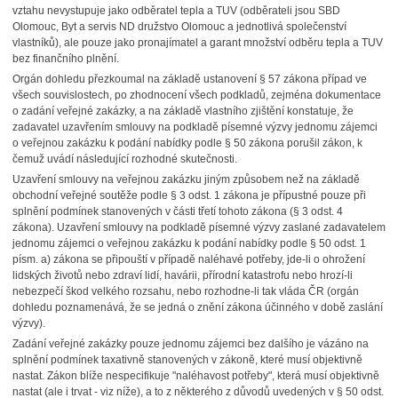
vztahu nevystupuje jako odběratel tepla a TUV (odběrateli jsou SBD
Olomouc, Byt a servis ND družstvo Olomouc a jednotlivá společenství
vlastníků), ale pouze jako pronajímatel a garant množství odběru tepla a TUV
bez finančního plnění.
Orgán dohledu přezkoumal na základě ustanovení § 57 zákona případ ve
všech souvislostech, po zhodnocení všech podkladů, zejména dokumentace
o zadání veřejné zakázky, a na základě vlastního zjištění konstatuje, že
zadavatel uzavřením smlouvy na podkladě písemné výzvy jednomu zájemci
o veřejnou zakázku k podání nabídky podle § 50 zákona porušil zákon, k
čemuž uvádí následující rozhodné skutečnosti.
Uzavření smlouvy na veřejnou zakázku jiným způsobem než na základě
obchodní veřejné soutěže podle § 3 odst. 1 zákona je přípustné pouze při
splnění podmínek stanovených v části třetí tohoto zákona (§ 3 odst. 4
zákona). Uzavření smlouvy na podkladě písemné výzvy zaslané zadavatelem
jednomu zájemci o veřejnou zakázku k podání nabídky podle § 50 odst. 1
písm. a) zákona se připouští v případě naléhavé potřeby, jde-li o ohrožení
lidských životů nebo zdraví lidí, havárii, přírodní katastrofu nebo hrozí-li
nebezpečí škod velkého rozsahu, nebo rozhodne-li tak vláda ČR (orgán
dohledu poznamenává, že se jedná o znění zákona účinného v době zaslání
výzvy).
Zadání veřejné zakázky pouze jednomu zájemci bez dalšího je vázáno na
splnění podmínek taxativně stanovených v zákoně, které musí objektivně
nastat. Zákon blíže nespecifikuje "naléhavost potřeby", která musí objektivně
nastat (ale i trvat - viz níže), a to z některého z důvodů uvedených v § 50 odst.