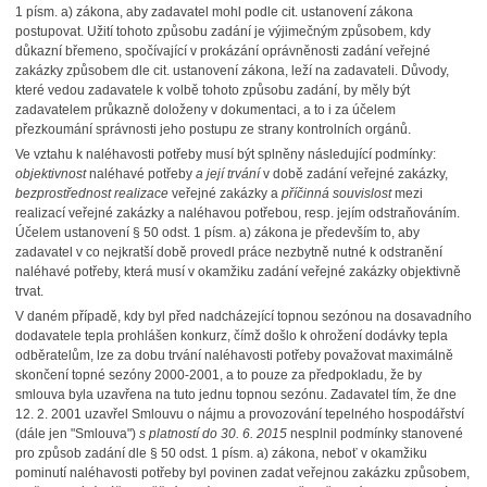
1 písm. a) zákona, aby zadavatel mohl podle cit. ustanovení zákona
postupovat. Užití tohoto způsobu zadání je výjimečným způsobem, kdy
důkazní břemeno, spočívající v prokázání oprávněnosti zadání veřejné
zakázky způsobem dle cit. ustanovení zákona, leží na zadavateli. Důvody,
které vedou zadavatele k volbě tohoto způsobu zadání, by měly být
zadavatelem průkazně doloženy v dokumentaci, a to i za účelem
přezkoumání správnosti jeho postupu ze strany kontrolních orgánů.
Ve vztahu k naléhavosti potřeby musí být splněny následující podmínky:
objektivnost
naléhavé potřeby
a její trvání
v době zadání veřejné zakázky,
bezprostřednost realizace
veřejné zakázky a
příčinná souvislost
mezi
realizací veřejné zakázky a naléhavou potřebou, resp. jejím odstraňováním.
Účelem ustanovení § 50 odst. 1 písm. a) zákona je především to, aby
zadavatel v co nejkratší době provedl práce nezbytně nutné k odstranění
naléhavé potřeby, která musí v okamžiku zadání veřejné zakázky objektivně
trvat.
V daném případě, kdy byl před nadcházející topnou sezónou na dosavadního
dodavatele tepla prohlášen konkurz, čímž došlo k ohrožení dodávky tepla
odběratelům, lze za dobu trvání naléhavosti potřeby považovat maximálně
skončení topné sezóny 2000-2001, a to pouze za předpokladu, že by
smlouva byla uzavřena na tuto jednu topnou sezónu. Zadavatel tím, že dne
12. 2. 2001 uzavřel Smlouvu o nájmu a provozování tepelného hospodářství
(dále jen "Smlouva")
s platností do 30. 6. 2015
nesplnil podmínky stanovené
pro způsob zadání dle § 50 odst. 1 písm. a) zákona, neboť v okamžiku
pominutí naléhavosti potřeby byl povinen zadat veřejnou zakázku způsobem,