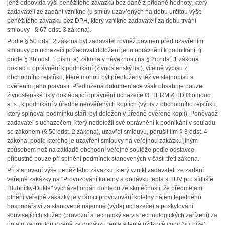
jenž odpovídá výši peněžitého závazku bez daně z přidané hodnoty, který
zadavateli ze zadání vznikne (u smluv uzavřených na dobu určitou výše
peněžitého závazku bez DPH, který vznikne zadavateli za dobu trvání
smlouvy - § 67 odst. 3 zákona).
Podle § 50 odst. 2 zákona byl zadavatel rovněž povinen před uzavřením
smlouvy po uchazeči požadovat doložení jeho oprávnění k podnikání, tj.
podle § 2b odst. 1 písm. a) zákona v návaznosti na § 2c odst. 1 zákona
doklad o oprávnění k podnikání (živnostenský list), včetně výpisu z
obchodního rejstříku, které mohou být předloženy též ve stejnopisu s
ověřením jeho pravosti. Předložená dokumentace však obsahuje pouze
živnostenské listy dokládající oprávnění uchazeče OLTERM & TD Olomouc,
a. s., k podnikání v úředně neověřených kopiích (výpis z obchodního rejstříku,
který splňoval podmínku stáří, byl doložen v úředně ověřené kopii). Poněvadž
zadavatel s uchazečem, který nedoložil své oprávnění k podnikání v souladu
se zákonem (§ 50 odst. 2 zákona), uzavřel smlouvu, porušil tím § 3 odst. 4
zákona, podle kterého je uzavření smlouvy na veřejnou zakázku jiným
způsobem než na základě obchodní veřejné soutěže podle odstavce
přípustné pouze při splnění podmínek stanovených v části třetí zákona.
Při stanovení výše peněžitého závazku, který vznikl zadavateli ze zadání
veřejné zakázky na "Provozování kotelny a dodávku tepla a TUV pro sídliště
Hlubočky-Dukla" vycházel orgán dohledu ze skutečnosti, že předmětem
plnění veřejné zakázky je v rámci provozování kotelny nájem tepelného
hospodářství za stanovené nájemné (výdaj uchazeče) a poskytování
souvisejících služeb (provozní a technický servis technologických zařízení) za
úplatu zahrnutou v ceně za dodávku tepla a teplé užitkové vody (viz níže).