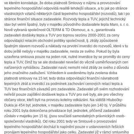
ve kterém konstatuje, že doba platnosti Smlouvy o nájmu a provozování
tepelného hospodářství odpovídá realitě tehdejší situace, a to jak po stránce
vlastnických vztahů některých částí tepelného hospodářství (rozvodů), tak i po
stránce finanční situace zadavatele. Rozvody tepla a TUV, jejichž technický
stav byl velmi špatný, byly v majetku původního dodavatele tepla Maro, s. r. o.
Nově vybraná společnost OLTERM & TD Olomouc, a. s., garantovala
zadavateli dodávky tepla a TUV pro topnou sezónu 2000-2001 za ceny
odpovídající relacím obchodní politiky společnosti, tj. ztráty způsobené
špatným stavem rozvodů a náklady na prvotní investici do rozvodů, které v tu
dobu ještě nebyly v majetku zadavatele, nesla ze svého. Pokud by byla
uzavřena smlouva pouze na jeden rok, nutné investice by se promítly do ceny
tepla a TUV, čímž by se ale dodavatel nevešel do věcně usměrňovaných cen
nařízených vyhláškou. Zadavatel navíc nemohl nést ztráty ze svého z důvodu
jeho značného zadlužení. Vzhledem k uvedenému byla zvolena doba
platnosti smlouvy na 15 let, tedy doba odpovídající finanční návratnosti
tepelných ztrát a investicí za podmínek zachování cenových relací tepla a
TUV bez finančních závazků pro zadavatele. Zadavatel při svém rozhodování
neřešil pouze zajištění dodávek tepla a TUV pro své byty, ale pro všechny
občany obce, kteří byli na provozu kotelny odkázáni. Na sídlišti Hlubočky-
Dukla je 454 byt. jednotek, v majetku zadavatele bylo jen 140 bj. V průběhu
roku 2001 byla dokončena privatizace byt. jednotek, přičemž zadavateli
zůstalo v majetku jen 15 bj. (jsou součástí samostatných právnických osob-
společenství vlastníků). Od roku 2001 tedy ve Smlouvě o provozování
tepelného hospodářství dochází k naplnění pouze v ustanoveních řešících
pronájem tepelného hospodářství jako celku. Zadavatel již v rámci smluvního