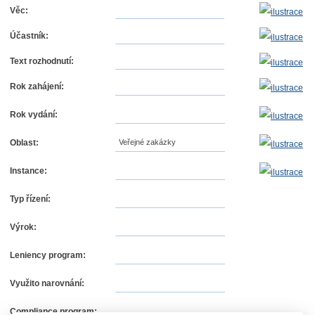
Věc:
Účastník:
Text rozhodnutí:
Rok zahájení:
Rok vydání:
Oblast:
Veřejné zakázky
Instance:
Typ řízení:
Výrok:
Leniency program:
Využito narovnání:
Compliance program: