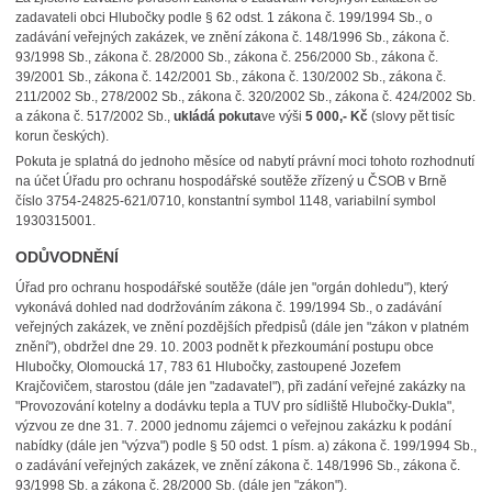
zadavateli obci Hlubočky podle § 62 odst. 1 zákona č. 199/1994 Sb., o
zadávání veřejných zakázek, ve znění zákona č. 148/1996 Sb., zákona č.
93/1998 Sb., zákona č. 28/2000 Sb., zákona č. 256/2000 Sb., zákona č.
39/2001 Sb., zákona č. 142/2001 Sb., zákona č. 130/2002 Sb., zákona č.
211/2002 Sb., 278/2002 Sb., zákona č. 320/2002 Sb., zákona č. 424/2002 Sb.
a zákona č. 517/2002 Sb.,
ukládá pokuta
ve výši
5 000,- Kč
(slovy pět tisíc
korun českých).
Pokuta je splatná do jednoho měsíce od nabytí právní moci tohoto rozhodnutí
na účet Úřadu pro ochranu hospodářské soutěže zřízený u ČSOB v Brně
číslo 3754-24825-621/0710, konstantní symbol 1148, variabilní symbol
1930315001.
ODŮVODNĚNÍ
Úřad pro ochranu hospodářské soutěže (dále jen "orgán dohledu"), který
vykonává dohled nad dodržováním zákona č. 199/1994 Sb., o zadávání
veřejných zakázek, ve znění pozdějších předpisů (dále jen "zákon v platném
znění"), obdržel dne 29. 10. 2003 podnět k přezkoumání postupu obce
Hlubočky, Olomoucká 17, 783 61 Hlubočky, zastoupené Jozefem
Krajčovičem, starostou (dále jen "zadavatel"), při zadání veřejné zakázky na
"Provozování kotelny a dodávku tepla a TUV pro sídliště Hlubočky-Dukla",
výzvou ze dne 31. 7. 2000 jednomu zájemci o veřejnou zakázku k podání
nabídky (dále jen "výzva") podle § 50 odst. 1 písm. a) zákona č. 199/1994 Sb.,
o zadávání veřejných zakázek, ve znění zákona č. 148/1996 Sb., zákona č.
93/1998 Sb. a zákona č. 28/2000 Sb. (dále jen "zákon").