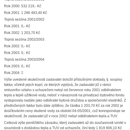
Rok 2000: 532 219,- Kč
Rok 2001: 1 286 483,40 Kč
Topná sezóna 2001/2002
Rok 2001: 0,- Kč
Rok 2002: 1 203,70 Kč
Topná sezóna 2002/2003
Rok 2002: 0,- Kč
Rok 2003: 0,- Kč
Topná sezóna 2003/2004
Rok 2003: 0,- Kč
Rok 2004: 
Výše uvedené skutečnosti zadavatel doložil příslušnými doklady, tj. soupisy
faktur, včetně jejich kopií, ze kterých vyplývá, že zadavatel již v rámci
smluvního vztahu s uchazečem nebyl od července roku 2001 odběratelem
tepla a teplé užitkové vody, neboť v návaznosti na privatizaci bytového fondu
vystupovala nadále jako odběratel bytová družstva a společenství vlastníků. Z
předložených faktur bylo dále zjištěno, že částka 1 203,70 Kč za rok 2002 je
doúčtováním ceny studené vody za období 04-05/2001, což koresponduje se
skutečností, že zadavatel již v roce 2002 nebyl odběratelem tepla a TUV.
Celková výše peněžitého závazku, který zadavateli až do současnosti vznikl v
souvislosti s dodávkou tepla a TUV od uchazeče, činí tedy 1 819 906,10 Kč