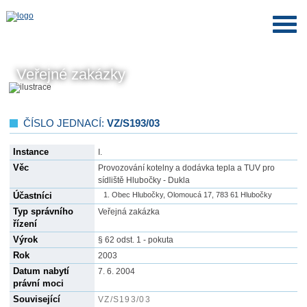
Veřejné zakázky
ČÍSLO JEDNACÍ:
VZ/S193/03
Instance
I.
Věc
Provozování kotelny a dodávka tepla a TUV pro
sídliště Hlubočky - Dukla
Účastníci
Obec Hlubočky, Olomoucá 17, 783 61 Hlubočky
Typ správního
Veřejná zakázka
řízení
Výrok
§ 62 odst. 1 - pokuta
Rok
2003
Datum nabytí
7. 6. 2004
právní moci
Související
VZ/S193/03