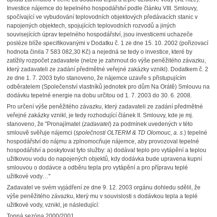
Investice nájemce do tepelného hospodářství podle článku VIII. Smlouvy,
spočívající ve vybudování teplovodních objektových předávacích stanic v
napojených objektech, spojujících teplovodních rozvodů a jiných
souvisejících úprav tepelného hospodářství, jsou investicemi uchazeče
posléze blíže specifikovanými v Dodatku č. 1 ze dne 15. 10. 2002 (pořizovací
hodnota činila 7 583 082,30 Kč) a nejedná se tedy o investice, které by
zatížily rozpočet zadavatele (nelze je zahrnout do výše peněžitého závazku,
který zadavateli ze zadání předmětné veřejné zakázky vznikl). Dodatkem č. 2
ze dne 1. 7. 2003 bylo stanoveno, že nájemce uzavře s přistupujícím
odběratelem (Společenství vlastníků jednotek pro dům Na Orátě) Smlouvu na
dodávku tepelné energie na dobu určitou od 1. 7. 2003 do 30. 6. 2008.
Pro určení výše peněžitého závazku, který zadavateli ze zadání předmětné
veřejné zakázky vznikl, je tedy rozhodující článek II. Smlouvy, kde je mj.
stanoveno, že "Pronajímatel (
zadavatel
) za podmínek uvedených v této
smlouvě svěřuje nájemci (
společnosti OLTERM & TD Olomouc, a. s.
) tepelné
hospodářství do nájmu a zplnomocňuje nájemce, aby provozoval tepelné
hospodářství a poskytoval tyto služby: a) dodával teplo pro vytápění a teplou
užitkovou vodu do napojených objektů, kdy dodávka bude upravena kupní
smlouvou o dodávce a odběru tepla pro vytápění a pro přípravu teplé
užitkové vody…"
Zadavatel ve svém vyjádření ze dne 9. 12. 2003 orgánu dohledu sdělil, že
výše peněžitého závazku, který mu v souvislosti s dodávkou tepla a teplé
užitkové vody, vznikl, je následující:
Topná sezóna 2000/2001