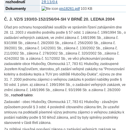
rozhodnutí
2R13/04
Dokumenty
pis18261.pdf
103 KB
Č. J. VZ/S 193/03-152/256/04-SH V BRNĚ 20. LEDNA 2004
Úřad pro ochranu hospodářské soutěže ve správním řízení zahájeném dne
28. 11. 2003 z vlastního podnětu podle § 57 odst. 1 zákona č. 199/1994 Sb., o
zadávání veřejných zakázek, ve znění zákona č. 148/1996 Sb., zákona č.
93/1998 Sb., zákona č. 28/2000 Sb., zákona č. 256/2000 Sb., zákona č.
39/2001 Sb., zákona č. 142/2001 Sb., zákona č. 130/2002 Sb., zákona č.
211/2002 Sb., zákona č. 278/2002 Sb., zákona č. 320/2002 Sb., zákona č.
424/2002 Sb. a zákona č. 517/2002 Sb., ve věci přezkoumání postupu
zadavatele obce Hlubočky, Olomoucká 17, 783 61 Hlubočky, zastoupené
Jozefem Krajčovičem, starostou, při zadání veřejné zakázky na "Provozování
kotelny a dodávku tepla a TUV pro sídliště Hlubočky-Dukla", výzvou ze dne
31. 7. 2000 jednomu zájemci o veřejnou zakázku k podání nabídky podle §
50 odst. 1 písm. a) zákona č. 199/1994 Sb., o zadávání veřejných zakázek, ve
znění zákona č. 148/1996 Sb., zákona č. 93/1998 Sb. a zákona č. 28/2000
Sb.,
rozhodl takto
:
Zadavatel - obec Hlubočky, Olomoucká 17, 783 61 Hlubočky - závažným
způsobem porušil § 3 odst. 4 posledně citovaného zákona tím, že uzavřel
smlouvu na podkladě písemné výzvy jednomu zájemci o veřejnou zakázku k
podání nabídky podle § 50 téhož zákona, aniž by byly splněny podmínky
stanovené v části třetí zákona.
Za zjištěné závažné porušení zákona o zadávání veřejných zakázek se