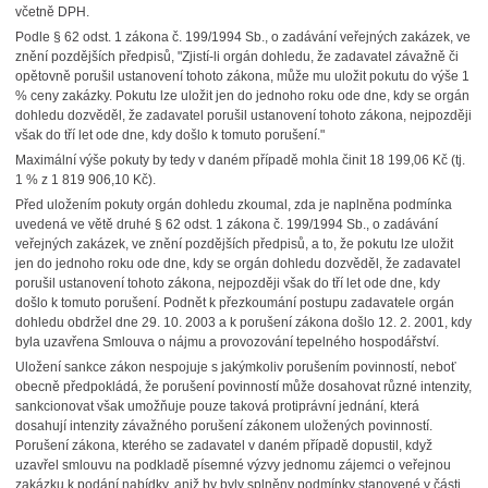
včetně DPH.
Podle § 62 odst. 1 zákona č. 199/1994 Sb., o zadávání veřejných zakázek, ve
znění pozdějších předpisů, "Zjistí-li orgán dohledu, že zadavatel závažně či
opětovně porušil ustanovení tohoto zákona, může mu uložit pokutu do výše 1
% ceny zakázky. Pokutu lze uložit jen do jednoho roku ode dne, kdy se orgán
dohledu dozvěděl, že zadavatel porušil ustanovení tohoto zákona, nejpozději
však do tří let ode dne, kdy došlo k tomuto porušení."
Maximální výše pokuty by tedy v daném případě mohla činit 18 199,06 Kč (tj.
1 % z 1 819 906,10 Kč).
Před uložením pokuty orgán dohledu zkoumal, zda je naplněna podmínka
uvedená ve větě druhé § 62 odst. 1 zákona č. 199/1994 Sb., o zadávání
veřejných zakázek, ve znění pozdějších předpisů, a to, že pokutu lze uložit
jen do jednoho roku ode dne, kdy se orgán dohledu dozvěděl, že zadavatel
porušil ustanovení tohoto zákona, nejpozději však do tří let ode dne, kdy
došlo k tomuto porušení. Podnět k přezkoumání postupu zadavatele orgán
dohledu obdržel dne 29. 10. 2003 a k porušení zákona došlo 12. 2. 2001, kdy
byla uzavřena Smlouva o nájmu a provozování tepelného hospodářství.
Uložení sankce zákon nespojuje s jakýmkoliv porušením povinností, neboť
obecně předpokládá, že porušení povinností může dosahovat různé intenzity,
sankcionovat však umožňuje pouze taková protiprávní jednání, která
dosahují intenzity závažného porušení zákonem uložených povinností.
Porušení zákona, kterého se zadavatel v daném případě dopustil, když
uzavřel smlouvu na podkladě písemné výzvy jednomu zájemci o veřejnou
zakázku k podání nabídky, aniž by byly splněny podmínky stanovené v části