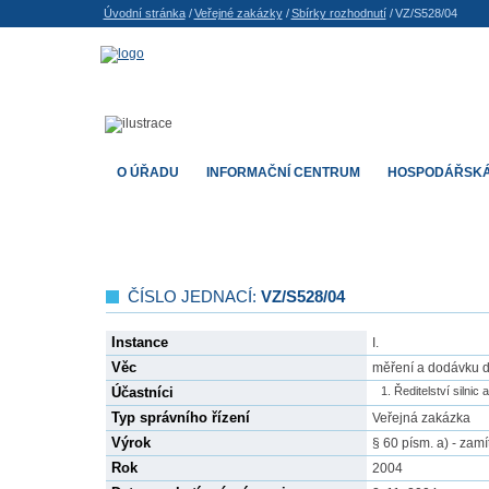
Úvodní stránka
/
Veřejné zakázky
/
Sbírky rozhodnutí
/
VZ/S528/04
O ÚŘADU
INFORMAČNÍ CENTRUM
HOSPODÁŘSKÁ
ČÍSLO JEDNACÍ:
VZ/S528/04
Instance
I.
Věc
měření a dodávku dat
Účastníci
Ředitelství silnic 
Typ správního řízení
Veřejná zakázka
Výrok
§ 60 písm. a) - zamí
Rok
2004