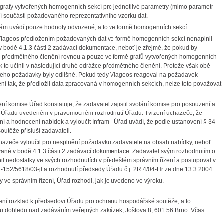
 "grafy vytvořených homogenních sekcí pro jednotlivé parametry (mimo parametr
lší součásti požadovaného reprezentativního vzorku dat.
sám uvádí pouze hodnoty odvozené, a to ve formě homogenních sekcí.
iageos předložením požadovaných dat ve formě homogenních sekcí nenaplnil
v bodě 4.1.3 části 2 zadávací dokumentace, neboť je zřejmé, že pokud by
ou předmětného členění rovnou a pouze ve formě grafů vytvořených homogenních
ak to učinil v následující druhé odrážce předmětného členění. Protože však obě
i jeho požadavky byly odlišné. Pokud tedy Viageos reagoval na požadavek
í tak, že předložil data zpracovaná v homogenních sekcích, nelze toto považovat
í komise Úřad konstatuje, že zadavatel zajistil svolání komise pro posouzení a
em Úřadu uvedeném v pravomocném rozhodnutí Úřadu. Tvrzení uchazeče, že
 a hodnocení nabídek a vyloučit Infram - Úřad uvádí, že podle ustanovení § 34
outěže přísluší zadavateli.
chazeče vyloučil pro nesplnění požadavku zadavatele na obsah nabídky, neboť
ované v bodě 4.1.3 části 2 zadávací dokumentace. Zadavatel svým rozhodnutím o
il nedostatky ve svých rozhodnutích v předešlém správním řízení a postupoval v
-152/5618/03-jl a rozhodnutí předsedy Úřadu č.j. 2R 4/04-Hr ze dne 13.3.2004.
 ve správním řízení, Úřad rozhodl, jak je uvedeno ve výroku.
ení rozklad k předsedovi Úřadu pro ochranu hospodářské soutěže, a to
ru dohledu nad zadáváním veřejných zakázek, Joštova 8, 601 56 Brno. Včas