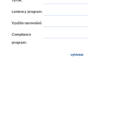
Výrok:
Leniency program:
Využito narovnání:
Compliance
program: