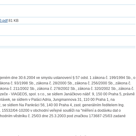
6.pdf
81 KB
jeném dne 30.6.2004 ve smyslu ustanovení § 57 odst. 1 zákona č. 199/1994 Sb., o
ákona č. 93/1998 Sb., zákona č. 28/2000 Sb., zákona č. 256/2000 Sb., zákona č.
ákona č. 211/2002 Sb., zákona č. 278/2002 Sb., zákona č. 320/2002 Sb., zákona č.
eče - VIAGEOS, spol. s r.o., se sídlem Janáčkovo nábř. 9, 150 00 Praha 5, právně
lávek, se sídlem v Paláci Adria, Jungmannova 31, 110 00 Praha 1, na
, se sídlem Na Pankráci 56, 140 00 Praha 4, zast. generálním ředitelem Ing.
. 15532/04-10200 v obchodní veřejné soutěži na "měření a dodávku dat o
 Obchodním věstníku č. 25/03 dne 25.3.2003 pod značkou 173687-25/03 zadané