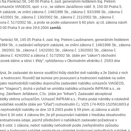
em Na Pankráci 56, 140 00 Praha 4, zast. generálním ředitelem Ing. Petrem
hazeče VIAGEOS, spol. s r.o., se sídlem Janáčkovo nábř. 9, 150 00 Praha 5,
h zakázek, ve znění zákona č. 148/1996 Sb., zákona č. 93/1998 Sb., zákona č.
142/2001 Sb., zákona č. 130/2002 Sb., zákona č. 211/2002 Sb., zákona č.
na č. 517/2002 Sb., a proto se podle ustanovení § 60 písm. a) cit. zákona návrh
150 00 Praha 5 ze dne 29.6.2004
zamítá
.
Na Pankráci 56, 145 05 Praha 4, zast. Ing. Petrem Laušmanem, generálním ředitelem
99/1994 Sb., o zadávání veřejných zakázek, ve znění zákona č. 148/1996 Sb., zákona
č. 39/2001 Sb., zákona č. 142/2001 Sb., zákona č. 130/2002 Sb., zákona č.
zákona č. 424/2002 a zákona č. 517/2002 Sb. (dále jen "zákon") obchodní
vek dálnic a silnic I. třídy", vyhlášenou v Obchodním věstníku č. 25/03 dne
lývá, že zadavatel do konce soutěžní lhůty obdržel dvě nabídky a že žádná z nich
ní a hodnocení. Rovněž tak komise pro posouzení a hodnocení nabídek na svém
a jako nejvhodnější nabídku doporučila zadavateli nabídku uchazeče VIAGEOS,
e jen "Viageos"), druhá v pořadí se umístila nabídka uchazeče INFRAM a.s., se
 Ing. Zdeňkem Jeřábkem, CSc. (dále jen "Infram"). Zadavatel akceptoval
nabídky oběma uchazečům. Uchazeč INFRAM a.s., Praha podal námitky a následně
dářské soutěže (dále jen "Úřad") rozhodnutím č.j. VZ/S 174-R/03-152/5618/03-jl
 nejvhodnější nabídky ze dne 10.9.2003 podle § 59 písm. a) zákona a uložil
ušení § 34 odst. 4 zákona tím, že při posuzování nabídek z hlediska obsahového
eobsahovala údaje, jejichž předložení v nabídkách zadavatel požadoval v
 § 6 odst. 1 zákona, neboť nabídky nehodnotil podle zveřejněného způsobu
uzení a hodnocení nabídek neobsahuje výsledek hodnocení jednotlivých nabídek a