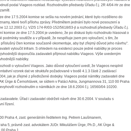
odnutí podal Viageos rozklad. Rozhodnutím předsedy Úřadu č.j. 2R 4/04-Hr ze dne
zamítl.
e dne 17.5.2004 komise se sešla na novém jednání, které bylo rozděleno do
znamy, které tvoří přílohu zprávy. Předmětem jednání bylo nové posouzení a
 12.12.2003 č.j. VZ/S 174-R/03-152/5618/03-jl a rozhodnutí předsedy Úřadu č.j.
í komise ze dne 17.5.2004 je uvedeno, že po diskusi bylo rozhodnuto hlasovat o
podmínky soutěže a v případě, že nesplňuje jsem pro vyloučení, s tím, že
 příslušný člen komise současně okomentuje, aby byl zřejmý důvod jeho návrhu".
vateli vyloučit Infram. S ohledem na existenci pouze jedné nabídky je proces
jvhodnější doporučila zadavateli přijmout nabídku Viageos. Výše uvedeným
vhodnější nabídky.
rozhodl o vyloučení Viageos. Jako důvod vyloučení uvedl, že Viageos nesplnil
ativní vzorek dat ve struktuře požadované v bodě 4.1.3 části 2 zadávací
04, jak je zřejmé z předložené dodejky. Viageos podal námitky zadavateli dne
, AK Ürge & Černohlávek, se sídlem v Paláci Adria, Jungmannova 31, 110 00 Praha
nevyhověl rozhodnutím o námitkách ze dne 18.6.2004 č.j. 16560/04-10200.
adavatele. Úřad i zadavatel obdrželi návrh dne 30.6.2004. V souladu s
í řízení.
40 00 Praha 4, zast. generálním ředitelem Ing. Petrem Laušmanem,
Praha 5, právně zast. advokátem JUDr. Mikulášem Ürge, Ph.D., AK Ürge &
 00 Praha 1.