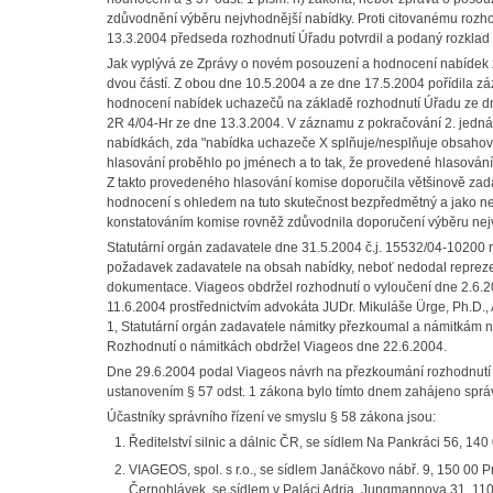
zdůvodnění výběru nejvhodnější nabídky. Proti citovanému rozh
13.3.2004 předseda rozhodnutí Úřadu potvrdil a podaný rozklad 
Jak vyplývá ze Zprávy o novém posouzení a hodnocení nabídek z
dvou částí. Z obou dne 10.5.2004 a ze dne 17.5.2004 pořídila zá
hodnocení nabídek uchazečů na základě rozhodnutí Úřadu ze dne
2R 4/04-Hr ze dne 13.3.2004. V záznamu z pokračování 2. jednán
nabídkách, zda "nabídka uchazeče X splňuje/nesplňuje obsahové 
hlasování proběhlo po jménech a to tak, že provedené hlasování
Z takto provedeného hlasování komise doporučila většinově zada
hodnocení s ohledem na tuto skutečnost bezpředmětný a jako ne
konstatováním komise rovněž zdůvodnila doporučení výběru nej
Statutární orgán zadavatele dne 31.5.2004 č.j. 15532/04-10200 
požadavek zadavatele na obsah nabídky, neboť nedodal reprezent
dokumentace. Viageos obdržel rozhodnutí o vyloučení dne 2.6.20
11.6.2004 prostřednictvím advokáta JUDr. Mikuláše Ürge, Ph.D.
1, Statutární orgán zadavatele námitky přezkoumal a námitkám 
Rozhodnutí o námitkách obdržel Viageos dne 22.6.2004.
Dne 29.6.2004 podal Viageos návrh na přezkoumání rozhodnutí z
ustanovením § 57 odst. 1 zákona bylo tímto dnem zahájeno správn
Účastníky správního řízení ve smyslu § 58 zákona jsou:
Ředitelství silnic a dálnic ČR, se sídlem Na Pankráci 56, 1
VIAGEOS, spol. s r.o., se sídlem Janáčkovo nábř. 9, 150 00 
Černohlávek, se sídlem v Paláci Adria, Jungmannova 31, 110