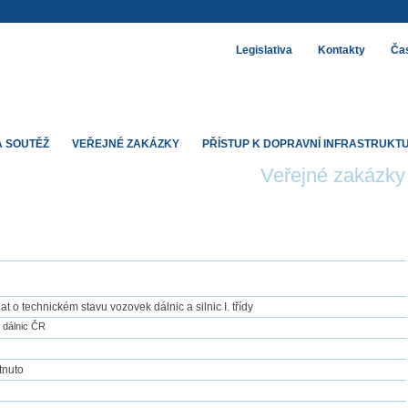
Legislativa
Kontakty
Čas
 SOUTĚŽ
VEŘEJNÉ ZAKÁZKY
PŘÍSTUP K DOPRAVNÍ INFRASTRUKT
Veřejné zakázky
 o technickém stavu vozovek dálnic a silnic I. třídy
a dálnic ČR
tnuto