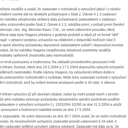
řejné soutěže a uvádí, že zadavatel v rozhodnutí o vyloučení jakož i v závěru
tativní vzorek dat ve struktuře požadované v části 2, článek 4.1.3 zadávací
 jeho nabídka obsahovala veškerá data požadovaná zadavatelem v zadávací
kého znázornění podle části 2, článek 4.1.3, odrážka první, v pořadí první členění
tvrzuje i doc. Ing. Miroslav Kaun, CSc., ve svém odborném posudku, který
řená data byla Viageos předána v grafické podobě a nikoli již ve formě "dbf"
např. s absencí podpisu uchazeče na některém z dotazníků tvořících část 3
ce splnil všechny požadavky stanovené zadavatelem svědčí i doporučení komise
ledala, že by nabídka Viageos nesplňovala obsahové podmínky soutěže
nabídku opětovně zhodnotila jako nejvhodnější.
isí nově posouzeny a hodnoceny. Na základě provedeného posouzení měl
í Infram. Komise, která dne 10.5.2004 a 17.5.2004 doporučila vyloučit uchazeče
štěných nedostatků. Podle názoru Viageos, by vyloučením Infram došlo k
adu potvrzeného rozhodnutím o rozkladu. Místo toho zadavatel rozhodl o vyloučení
ění rozhodnutí, aniž by ovšem komise postupem podle § 34 odst. 4 zákona
Infram vyloučen již při otevírání obálek, nebyl by mohl podat návrh v prvním
, že jeho nabídka vyhovuje požadavku obsahového splnění podmínek soutěže
zadavatele o vyloučení uchazeče č.j. 15532/04-10200 ze dne 31.5.2004 a uložil
ě posouzení a hodnocení nabídek komisí ze dne 17.5.2004.
gán zadavatele. Ve svém stanovisku ze dne 30.7.2004 uvádí, že ve svém rozhodnutí
tovalo, že nevyloučením uchazeče zadavatel porušil ustanovení § 34 odst. 4
ím zadavatel zjištěné porušení zákona odstranil. Zadavatel má dále za to, že