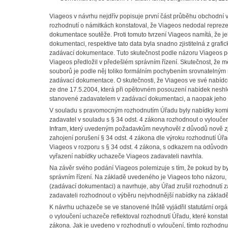
Viageos v návrhu nejdřív popisuje první část průběhu obchodní ve
rozhodnutí o námitkách konstatoval, že Viageos nedodal reprezen
dokumentace soutěže. Proti tomuto tvrzení Viageos namítá, že
dokumentaci, respektive tato data byla snadno zjistitelná z grafic
zadávací dokumentace. Tuto skutečnost podle názoru Viageos po
Viageos předložil v předešlém správním řízení. Skutečnost, že mě
souborů je podle něj toliko formálním pochybením srovnatelným 
zadávací dokumentace. O skutečnosti, že Viageos ve své nabíd
ze dne 17.5.2004, která při opětovném posouzení nabídek nesh
stanovené zadavatelem v zadávací dokumentaci, a naopak jeho 
V souladu s pravomocným rozhodnutím Úřadu byly nabídky kom
zadavatel v souladu s § 34 odst. 4 zákona rozhodnout o vyloučen
Infram, který uvedeným požadavkům nevyhověl z důvodů nově zji
zahojení porušení § 34 odst. 4 zákona dle výroku rozhodnutí Úř
Viageos v rozporu s § 34 odst. 4 zákona, s odkazem na odůvodn
vyřazení nabídky uchazeče Viageos zadavateli navrhla.
Na závěr svého podání Viageos polemizuje s tím, že pokud by byl 
správním řízení. Na základě uvedeného je Viageos toho názoru
(zadávací dokumentaci) a navrhuje, aby Úřad zrušil rozhodnutí 
zadavateli rozhodnout o výběru nejvhodnější nabídky na základ
K návrhu uchazeče se ve stanovené lhůtě vyjádřil statutární or
o vyloučení uchazeče reflektoval rozhodnutí Úřadu, které konsta
zákona. Jak je uvedeno v rozhodnutí o vyloučení, tímto rozhodnut