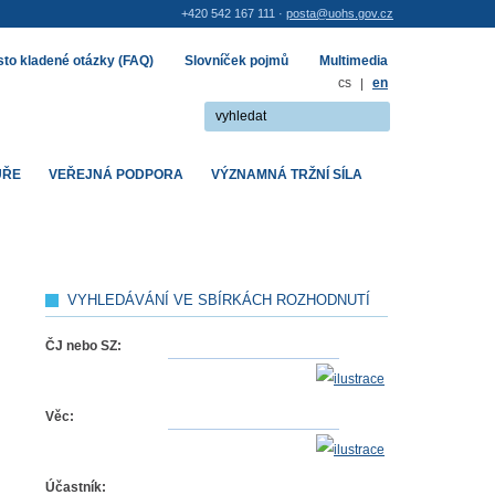
+420 542 167 111 ·
posta@uohs.gov.cz
to kladené otázky (FAQ)
Slovníček pojmů
Multimedia
cs
|
en
UŘE
VEŘEJNÁ PODPORA
VÝZNAMNÁ TRŽNÍ SÍLA
VYHLEDÁVÁNÍ VE SBÍRKÁCH ROZHODNUTÍ
ČJ nebo SZ:
Věc:
Účastník: