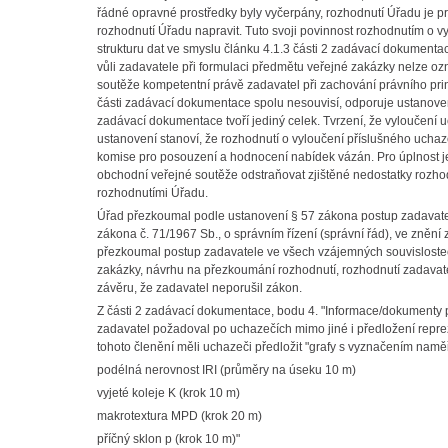
řádné opravné prostředky byly vyčerpány, rozhodnutí Úřadu je pr
rozhodnutí Úřadu napravit. Tuto svoji povinnost rozhodnutím o 
strukturu dat ve smyslu článku 4.1.3 části 2 zadávací dokumenta
vůli zadavatele při formulaci předmětu veřejné zakázky nelze oz
soutěže kompetentní právě zadavatel při zachování právního prin
části zadávací dokumentace spolu nesouvisí, odporuje ustanovení
zadávací dokumentace tvoří jediný celek. Tvrzení, že vyloučení 
ustanovení stanoví, že rozhodnutí o vyloučení příslušného uchaz
komise pro posouzení a hodnocení nabídek vázán. Pro úplnost je 
obchodní veřejné soutěže odstraňovat zjištěné nedostatky rozhod
rozhodnutími Úřadu.
Úřad přezkoumal podle ustanovení § 57 zákona postup zadavatele
zákona č. 71/1967 Sb., o správním řízení (správní řád), ve zněn
přezkoumal postup zadavatele ve všech vzájemných souvislost
zakázky, návrhu na přezkoumání rozhodnutí, rozhodnutí zadavatel
závěru, že zadavatel neporušil zákon.
Z části 2 zadávací dokumentace, bodu 4. "Informace/dokumenty
zadavatel požadoval po uchazečích mimo jiné i předložení reprez
tohoto členění měli uchazeči předložit "grafy s vyznačením na
podélná nerovnost IRI (průměry na úseku 10 m)
vyjeté koleje K (krok 10 m)
makrotextura MPD (krok 20 m)
příčný sklon p (krok 10 m)"