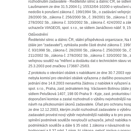
rozhodnutím zadavatele - Ředitelství silnic a dálnic ČR, se sídl
Laušmanem ze dne 31.5.2004 č.j. 15532/04-10200 o vyloučení uc
nedošlo k porušení zákona č. 199/1994 Sb., o zadávání veřejnýc
28/2000 Sb., zákona č. 256/2000 Sb., č. 39/2001 Sb., zákona č. 
278/2002 Sb., zákona č. 320/2002 Sb., zákona č. 424/2002 a záko
uchazeče VIAGEOS, spol. s r.o., se sídlem Janáčkovo nábř. 9, 
Odůvodnění
Ředitelství silnic a dálnic ČR, státní příspěvková organizace, 
(dále jen "zadavatel"), vyhlásila podle části druhé zákona č. 1
č. 93/1998 Sb., zákona č. 28/2000 Sb., zákona č. 256/2000 Sb., 
211/2002 Sb., zákona č. 278/2002 Sb., zákona č. 320/2002 Sb., 
veřejnou soutěž na "měření a dodávku dat o technickém stavu vozo
25.3.2003 pod značkou 173687-25/03.
Z protokolu o otevírání obálek s nabídkami ze dne 30.7.2003 vyp
nebyla komisí pro otevírání obálek vyřazena z dalšího posouze
jednání dne 14.8.2003 nenavrhla žádnou z nabídek k vyřazení 
spol. s r.o., Praha, zast. jednatelem Ing. Václavem Bolinou (dál
sídlem Pelušková 1407, 198 00 Praha 9 - Kyje, zast. prokuristou
doporučení komise a zaslal rozhodnutí o výběru nejvhodnější 
návrh na přezkoumání úkonů zadavatele. Úřad pro ochranu hospo
ze dne 12.12.2003, kterým zrušil rozhodnutí zadavatele o výběru
zadavateli provést nový výběr nejvhodnější nabídky a to pro por
splnění podmínek soutěže nevyloučil uchazeče, jehož nabídka n
podmínkách soutěže a dále § 35 odst. 1 zákona v návaznosti na
hodnocení a § 37 odst. 1 písm. h) zákona, neboť zpráva o poso