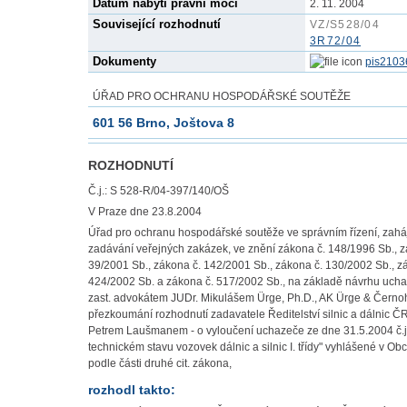
Datum nabytí právní moci
2. 11. 2004
Související rozhodnutí
VZ/S528/04
3R72/04
Dokumenty
pis2103
ÚŘAD PRO OCHRANU HOSPODÁŘSKÉ SOUTĚŽE
601 56 Brno, Joštova 8
ROZHODNUTÍ
Č.j.: S 528-R/04-397/140/OŠ
V Praze dne 23.8.2004
Úřad pro ochranu hospodářské soutěže ve správním řízení, zahá
zadávání veřejných zakázek, ve znění zákona č. 148/1996 Sb., z
39/2001 Sb., zákona č. 142/2001 Sb., zákona č. 130/2002 Sb., z
424/2002 Sb. a zákona č. 517/2002 Sb., na základě návrhu uchaz
zast. advokátem JUDr. Mikulášem Ürge, Ph.D., AK Ürge & Černoh
přezkoumání rozhodnutí zadavatele Ředitelství silnic a dálnic ČR
Petrem Laušmanem - o vyloučení uchazeče ze dne 31.5.2004 č.j
technickém stavu vozovek dálnic a silnic I. třídy" vyhlášené v
podle části druhé cit. zákona,
rozhodl takto: