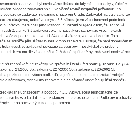
avomocné a zadavatel byl navíc vázán lhůtou, do kdy měl nedostatky zjištěné v
vyloučení Viageos zadavatel splnil. Ve věcné rovině nesplnění požadavku na
ce soutěže se zadavatel ztotožňuje s názorem Úřadu. Zadavatel má dále za to, že
načit za okrajovou, neboť ve smyslu § 5 zákona je ve věci stanovení podmínek
cipu přezkoumatelnosti jeho rozhodnutí. Tvrzení Viageos o tom, že jednotlivé
 části 2, článku 8.1 zadávací dokumentace, který stanoví, že všechny části
uchazeče odporuje ustanovení § 34 odst. 4 zákona, zadavatel odmítá. Toto
eče ze soutěže přísluší zadavateli. Z toho zadavatel usuzuje, že není doporučením
třeba uvést, že zadavatel považuje za svoji povinnost kdykoliv v průběhu
nutími, která mu dle zákona přísluší. V daném případě byl zadavatel navíc vázán
 při zadání veřejné zakázky. Ve správním řízení Úřad podle § 32 odst. 1 a § 34
í zákona č. 29/2000 Sb., zákona č. 227/2000 Sb. a zákona č. 226/2002 Sb.,
ech a po zhodnocení všech podkladů, zejména dokumentace o zadání veřejné
e o námitkách, stanoviska zadavatele a na základě vlastního zjištění dospěl k
 předkládané uchazečem" a podbodu 4.1.3 vyplývá zcela jednoznačně, že
entativního vzorku dat, přičemž stanovil jeho přesné členění. Podle první odrážky
měřených nebo odvozených hodnot parametrů: