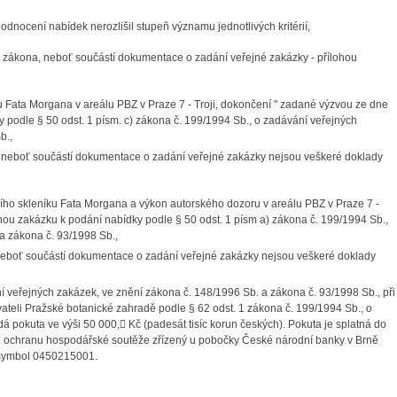
 hodnocení nabídek nerozlišil stupeň významu jednotlivých kritérií,
cit. zákona, neboť součástí dokumentace o zadání veřejné zakázky - přílohou
u Fata Morgana v areálu PBZ v Praze 7 - Troji, dokončení " zadané výzvou ze dne
podle § 50 odst. 1 písm. c) zákona č. 199/1994 Sb., o zadávání veřejných
b.,
ona, neboť součástí dokumentace o zadání veřejné zakázky nejsou veškeré doklady
ího skleníku Fata Morgana a výkon autorského dozoru v areálu PBZ v Praze 7 -
ou zakázku k podání nabídky podle § 50 odst. 1 písm a) zákona č. 199/1994 Sb.,
a zákona č. 93/1998 Sb.,
na, neboť součástí dokumentace o zadání veřejné zakázky nejsou veškeré doklady
í veřejných zakázek, ve znění zákona č. 148/1996 Sb. a zákona č. 93/1998 Sb., při
teli Pražské botanické zahradě podle § 62 odst. 1 zákona č. 199/1994 Sb., o
dá pokuta ve výši 50 000,

Kč (padesát tisíc korun českých). Pokuta je splatná do
pro ochranu hospodářské soutěže zřízený u pobočky České národní banky v Brně
í symbol 0450215001.