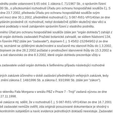
nětu podle ustanovení § 65 odst. 1 zákona č. 71/1967 Sb., o správním řízení
2000 Sb., o přezkoumání rozhodnutí Úřadu pro ochranu hospodářské soutěže č.j. S
i dne 23.7.2002, předseda Úřadu pro ochranu hospodářské soutěže svým
ávní moci dne 30.1.2002, předmětné rozhodnutí č.j. S 087-R/01-VP/140/an ze dne
vydáním posledně cit. rozhodnutí, nebyl dostatečně zjištěn skutečný stav věci a
žené podklady v nově zahájeném správním řízení z vlastního podnětu.
ého Úřad pro ochranu hospodářské soutěže (dále jen "orgán dohledu") zahájil z
ámil orgán dohledu zadavateli Pražské botanické zahradě, se sídlem Nádvorní 134,
zením PBZ (dále jen "zadavatel"), dopisem č. j. S 45/02-152/949/02-jl ze dne
mj. seznámil se zjištěnými skutečnostmi a současně mu stanovil lhůtu do 1.3.2002,
l dopisem ze dne 28.2.2002 požádal o prodloužení stanovené lhůty do 15.3.2002 a
) a své stanovisko ze dne 8.3.2002, které orgán dohledu prezentuje vždy u
a zadavatele uvádí orgán dohledu k šetřenému případu následující rozhodné
jných zakázek účinného v době zadávání předmětných veřejných zakázek, tedy
znění zákona č. 148/1996 Sb. a zákona č. 93/1998 Sb. (dále jen "zákon").
ho skleníku Fata Morgana v areálu PBZ v Praze 7 - Troji" zadaná výzvou ze dne
 27.11.1998.
 zakázce mj. sdělil, že v rozhodnutí č. j. S 087-R/01-VP/140/an ze dne 16.7.2001
obě zadavatel nemůže ověřit, zda originál posuzované dokumentace je shodný s
ontrolním subjektům a navíc evidence jednotlivých dokladů neexistuje. Zadavatel