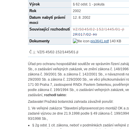
Výrok
§ 62 odst. 1 - pokuta
Rok
2002
Datum nabytí právní
12. 8. 2002
moci
Související rozhodnutí
VZ/S045/02-152/1445/01-jl
2R017/02-Hr
Dokumenty
pis3641.pdf
140 KB
Č. j.: VZ/S 45/02-152/1445/01-jl
Úřad pro ochranu hospodářské soutěže ve správním řízení zaháj
Sb., o zadávání veřejných zakázek, ve znění zákona č. 148/1996 
zákona č. 39/2001 Sb. a zákona č. 142/2001 Sb., v návaznosti na 
29/2000 Sb. a zákona č. 229/2000 Sb., ve věci přezkoumávání r
171 00 Praha 7, zastoupené RNDr. Pavlem Sekerkou, pověřeným
podle zákona č. 199/1994 Sb., o zadávání veřejných zakázek, ve
zadávání,
rozhodl
takto:
Zadavatel Pražská botanická zahrada závažně porušil:
1. Ve veřejné zakázce "Stavební připravenost pro montáž OK a za
zadané výzvou ze dne 21.9.1998 podle § 49 zákona č. 199/1994 
93/1998 Sb.,
§ 2g odst. 1 cit. zákona, neboť v podmínkách zadání veřejné 