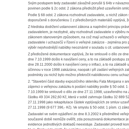
Svým postupem tedy zadavatel závažně porušil § 64b v návaznost
povinen podle § 2c odst. 2 zákona předložit před uzavřením smlo
Podle § 68 odst. 2 zákona rozhodnutí zadavatele, u nichž zákon 
doporučeně s doručenkou

z předložených materiálů vyplývá, ž
Z hlediska dodržení ustanovení zákona a naplnění principu práv
zadavatelem, je nezbytné, aby rozhodnutí zadavatele o výběru 
zákonem stanoveným způsobem, na což mají uchazeči o veřejnou
zadavatele i uchazečů v řízení o veřejné zakázce - zejména pro 
výběr nejvhodnější nabídky neoznámil v souladu s cit. ustanove
Z předložené dokumentace vyplývá, že ke smlouvě o dílo ze dne
dne 7.10.1999 došlo k navýšení ceny, a to na základě postupu za
dne 28.11.2000 došlo k navýšení ceny o inflaci, a to na základě
účinnou v roce 1998 zakázána; naopak i při zadání veřejných 
podmínky za nichž bylo možno překročit nabídkovou cenu uchaze
2. "Stavební část stavby expozičního skleníku Fata Morgana v a
zájemci o veřejnou zakázku k podání nabídky podle § 50 odst. 1 
7.10.1999 ke smlouvě o dílo ze dne 27.11.1998, uzavřeného na 
částku 49 334 282,60 Kč, která v sobě zahrnuje částku 32 889 5
27.11.1998 jako rekapitulace částek vyplývajících ze smluv uza
27.11.1998 (9 677 396,- Kč). Ve smyslu § 50 odst. 1 písm. c) zá
Zadavatel ve svém vyjádření ze dne 8.3.2002 k předmětné veřejn
současné době nemůže ověřit, zda posuzovaná dokumentace je s
evidence jednotlivých dokladů neexistuje. Zadavatel provedl k