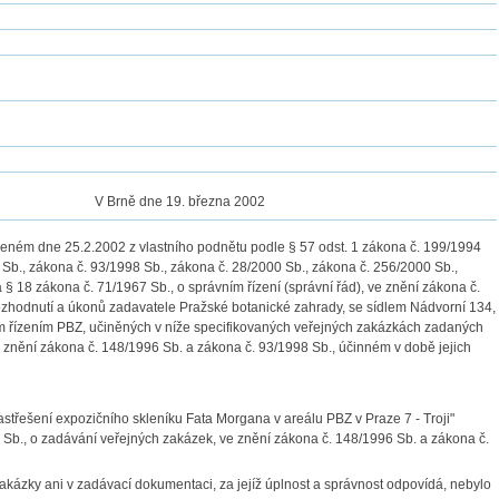
V Brně dne 19. března 2002
eném dne 25.2.2002 z vlastního podnětu podle § 57 odst. 1 zákona č. 199/1994
Sb., zákona č. 93/1998 Sb., zákona č. 28/2000 Sb., zákona č. 256/2000 Sb.,
§ 18 zákona č. 71/1967 Sb., o správním řízení (správní řád), ve znění zákona č.
ozhodnutí a úkonů zadavatele Pražské botanické zahrady, se sídlem Nádvorní 134,
 řízením PBZ, učiněných v níže specifikovaných veřejných zakázkách zadaných
 znění zákona č. 148/1996 Sb. a zákona č. 93/1998 Sb., účinném v době jejich
střešení expozičního skleníku Fata Morgana v areálu PBZ v Praze 7 - Troji"
Sb., o zadávání veřejných zakázek, ve znění zákona č. 148/1996 Sb. a zákona č.
zakázky ani v zadávací dokumentaci, za jejíž úplnost a správnost odpovídá, nebylo