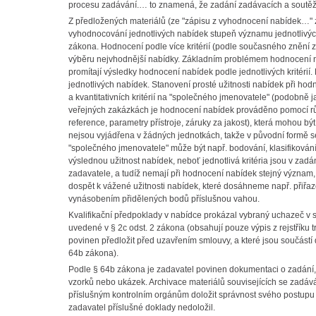
procesu zadávání.… to znamená, že zadání zadávacích a soutěž
Z předložených materiálů (ze "zápisu z vyhodnocení nabídek…" ze 
vyhodnocování jednotlivých nabídek stupeň významu jednotlivých k
zákona. Hodnocení podle více kritérií (podle současného znění
výběru nejvhodnější nabídky. Základním problémem hodnocení nab
promítají výsledky hodnocení nabídek podle jednotlivých kritéri
jednotlivých nabídek. Stanovení prosté užitnosti nabídek při hodn
a kvantitativních kritérií na "společného jmenovatele" (podobně j
veřejných zakázkách je hodnocení nabídek prováděno pomocí různ
reference, parametry přístroje, záruky za jakost), která mohou b
nejsou vyjádřena v žádných jednotkách, takže v původní formě se
"společného jmenovatele" může být např. bodování, klasifikování a
výslednou užitnost nabídek, neboť jednotlivá kritéria jsou v zadá
zadavatele, a tudíž nemají při hodnocení nabídek stejný význam, 
dospět k vážené užitnosti nabídek, které dosáhneme např. přiřaz
vynásobením přidělených bodů příslušnou vahou.
Kvalifikační předpoklady
v nabídce
prokázal vybraný uchazeč v 
uvedené v § 2c odst. 2 zákona (obsahují pouze výpis z rejstříku 
povinen předložit
před uzavřením smlouvy
, a které jsou součást
64b zákona).
Podle § 64b zákona je zadavatel povinen dokumentaci o zadání,
vzorků nebo ukázek. Archivace materiálů souvisejících se zadá
příslušným kontrolním orgánům doložit správnost svého postupu 
zadavatel příslušné doklady nedoložil.