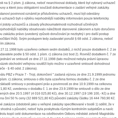
i na § 2 písm. j) zákona, neboť nearchivoval doklady, které byl vybraný uchazeč
uvy a které jsou obligatorní součástí dokumentace o zadání veřejné zakázky.
stanoví povinnost oznámit je příslušnému uchazeči, musí být odeslány
e uchazeči byli o výběru nejvhodnější nabídky informováni pouze telefonicky.
ní jistoty uchazečů a zásady přezkoumatelnosti rozhodnutí učiněných
nejvhodnější nabídky obsahovalo náležitosti stanovené zákonem a bylo doručeno
 zakázku právo (uvedený způsob doručování je nezbytný i pro další postup
počítání lhůt). Svým postupem tedy zadavatel porušil § 68 odst. 2 zákona, neboť
ním zákona.
 27.11.1998 bylo uzavřeno celkem sedm dodatků, z nichž pouze dodatkem č. 2 ze
davatele podle § 50 odst. 1 písm. c) zákona (viz bod 2). Rovněž dodatkem č. 7 ze
 ujednání ve smlouvě ze dne 27.11.1998 (tato možnost nebyla právní úpravou
zakázek obchodní veřejnou soutěží bylo možno v uzavřené smlouvě dohodnout
če - § 40 odst. 2 zákona).
reálu PBZ v Praze 7 - Troji, dokončení " zadaná výzvou ze dne 21.9.1999 jednomu
písm. c) zákona; smlouva o dílo byla uzavřena formou dodatku č. 2 ze dne
základě smlouvy o postoupení práv a povinností ze dne 10.9.1999 na celkovou
21,80 Kč, uvedenou v dodatku č. 1 ze dne 23.9.1999 ke smlouvě o dílo ze dne
vřených dne 20.5.1997 (4 016 025,80 Kč), dne 30.12.1997 (19 196 100,- Kč) a dne
kona činí 50 % ceny (32 889 521,80 Kč) původní zakázky částku 16 444 760,90 Kč.
é zakázce (obdobně jako u veřejné zakázky specifikované v bodě 1) sdělil, že v
hodná s původní, neboť byla poskytnuta různým kontrolním subjektům a navíc
ontrolu kopií celé dokumentace na odvětvovém Odboru městské zeleně Magistrátu