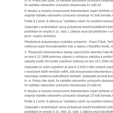
hl. m. Prahy, kde zjistil, že nabídka vybraného uchazeče obsahuj
že nabídka vybraného uchazeče obsahovala 41 listů A4.
K obsahu a rozsahu posuzované dokumentace orgán dohledu uv
originál nabídky vybraného uchazeče obsahuje 41 listů formátu 
Podle § 2 písm. f) zákona je "nabídkou návrh na uzavření smlo
Zadavatel v podmínkách výzvy požadoval doložit kvalifikační pře
podnikání ve smyslu § 2c, odst. 1 zákona musí být předložen v ori
pozn. orgánu dohledu).
Předložená dokumentace (nabídka uchazeče - Pavel Čížek, Tyršo
ověřenou kopii živnostenského listu a výpisu z Rejstříku trestů, n
3. "Realizační dokumentace stavby expozičního skleníku Fata Mo
ze dne 6.12.1999 jednomu zájemci o veřejnou zakázku k podání 
zakázky podle činí podle uzavřené smlouvy ze dne 19.1.2000 čás
Zadavatel ve svém vyjádření ze dne 8.3.2002 k této veřejné zaká
v současné době nemůže ověřit, zda posuzovaná dokumentace je
neexistuje evidence jednotlivých dokladů. Zadavatel provedl k
hl. m. Prahy, kde zjistil, že nabídka vybraného uchazeče obsahuj
že nabídka vybraného uchazeče obsahovala 23 listů A4.
K obsahu a rozsahu posuzované dokumentace orgán dohledu uv
originál nabídky vybraného uchazeče obsahuje 23 listů formátu 
Podle § 2 písm. f) zákona je "nabídkou návrh na uzavření smlo
Zadavatel v podmínkách výzvy požadoval doložit kvalifikační pře
podnikání ve smyslu § 2c, odst. 2c, odst. 1 zákona musí být předl