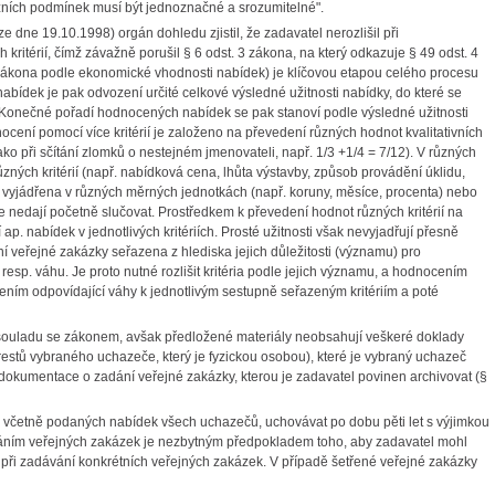
ních podmínek musí být jednoznačné a srozumitelné".
dne 19.10.1998) orgán dohledu zjistil, že zadavatel nerozlišil při
ritérií, čímž závažně porušil § 6 odst. 3 zákona, na který odkazuje § 49 odst. 4
 zákona podle ekonomické vhodnosti nabídek) je klíčovou etapou celého procesu
ídek je pak odvození určité celkové výsledné užitnosti nabídky, do které se
í. Konečné pořadí hodnocených nabídek se pak stanoví podle výsledné užitnosti
ocení pomocí více kritérií je založeno na převedení různých hodnot kvalitativních
ako při sčítání zlomků o nestejném jmenovateli, např. 1/3 +1/4 = 7/12). V různých
ých kritérií (např. nabídková cena, lhůta výstavby, způsob provádění úklidu,
ýt vyjádřena v různých měrných jednotkách (např. koruny, měsíce, procenta) nebo
 nedají početně slučovat. Prostředkem k převedení hodnot různých kritérií na
p. nabídek v jednotlivých kritériích. Prosté užitnosti však nevyjadřují přesně
ní veřejné zakázky seřazena z hlediska jejich důležitosti (významu) pro
resp. váhu. Je proto nutné rozlišit kritéria podle jejich významu, a hodnocením
ením odpovídající váhy k jednotlivým sestupně seřazeným kritériím a poté
souladu se zákonem, avšak předložené materiály neobsahují veškeré doklady
trestů vybraného uchazeče, který je fyzickou osobou), které je vybraný uchazeč
í dokumentace o zadání veřejné zakázky, kterou je zadavatel povinen archivovat (§
 včetně podaných nabídek všech uchazečů, uchovávat po dobu pěti let s výjimkou
váním veřejných zakázek je nezbytným předpokladem toho, aby zadavatel mohl
při zadávání konkrétních veřejných zakázek. V případě šetřené veřejné zakázky