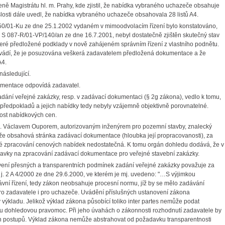
ně Magistrátu hl. m. Prahy, kde zjistil, že nabídka vybraného uchazeče obsahuje
slosti dále uvedl, že nabídka vybraného uchazeče obsahovala 28 listů A4.
R50/01-Ku ze dne 25.1.2002 vydaném v mimoodvolacím řízení bylo konstatováno,
j. S 087-R/01-VP/140/an ze dne 16.7.2001, nebyl dostatečně zjištěn skutečný stav
keré předložené podklady v nově zahájeném správním řízení z vlastního podnětu.
ádí, že je posuzována veškerá zadavatelem předložená dokumentace a že
A4.
ásledující.
kumentace odpovídá zadavatel.
ání veřejné zakázky, resp. v zadávací dokumentaci (§ 2g zákona), vedlo k tomu,
 předpokladů a jejich nabídky tedy nebyly vzájemně objektivně porovnatelné.
ost nabídkových cen.
Ing. Václavem Ouporem, autorizovaným inženýrem pro pozemní stavby, znalecký
že obsahová stránka zadávací dokumentace (hloubka její propracovanosti), za
dné zpracování cenových nabídek nedostatečná. K tomu orgán dohledu dodává, že v
avky na zpracování zadávací dokumentace pro veřejné stavební zakázky.
ní přesných a transparentních podmínek zadání veřejné zakázky považuje za
. j. 2 A 4/2000 ze dne 29.6.2000, ve kterém je mj. uvedeno: "…S výjimkou
í řízení, tedy zákon neobsahuje procesní normu, jíž by se mělo zadávání
pro zadavatele i pro uchazeče. Uvádění příslušných ustanovení zákona
y výkladu. Jelikož výklad zákona působící toliko inter partes nemůže podat
svou dohledovou pravomoc. Při jeho úvahách o zákonnosti rozhodnutí zadavatele by
ých postupů. Výklad zákona nemůže abstrahovat od požadavku transparentnosti