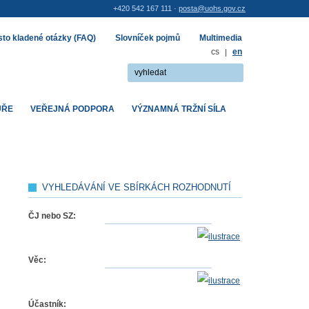
+420 542 167 111 ·
posta@uohs.gov.cz
to kladené otázky (FAQ)
Slovníček pojmů
Multimedia
cs
|
en
UŘE
VEŘEJNÁ PODPORA
VÝZNAMNÁ TRŽNÍ SÍLA
VYHLEDÁVÁNÍ VE SBÍRKÁCH ROZHODNUTÍ
ČJ nebo SZ:
Věc:
Účastník: