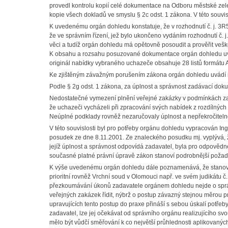
provedl kontrolu kopií celé dokumentace na Odboru městské zele
kopie všech dokladů ve smyslu § 2c odst. 1 zákona. V této souvi
K uvedenému orgán dohledu konstatuje, že v rozhodnutí č. j. 3
že ve správním řízení, jež bylo ukončeno vydáním rozhodnutí č. 
věci a tudíž orgán dohledu má opětovně posoudit a prověřit veš
K obsahu a rozsahu posuzované dokumentace orgán dohledu uv
originál nabídky vybraného uchazeče obsahuje 28 listů formátu 
Ke zjištěným závažným porušením zákona orgán dohledu uvádí n
Podle § 2g odst. 1 zákona, za úplnost a správnost zadávací do
Nedostatečné vymezení plnění veřejné zakázky v podmínkách zad
že uchazeči vycházeli při zpracování svých nabídek z rozdílných
Neúplné podklady rovněž nezaručovaly úplnost a nepřekročiteln
V této souvislosti byl pro potřeby orgánu dohledu vypracován 
posudek ze dne 8.11.2001. Ze znaleckého posudku mj. vyplývá, 
jejíž úplnost a správnost odpovídá zadavatel, byla pro odpově
současné platné právní úpravě zákon stanoví podrobnější požad
K výše uvedenému orgán dohledu dále poznamenává, že stanove
prioritní rovněž Vrchní soud v Olomouci např. ve svém judikátu č
přezkoumávání úkonů zadavatele orgánem dohledu nejde o správn
veřejných zakázek řídit, nýbrž o postup závazný stejnou měrou 
upravujících tento postup do praxe přináší s sebou úskalí potřeb
zadavatel, lze jej očekávat od správního orgánu realizujícího 
mělo být vůdčí směřování k co největší průhlednosti aplikovan