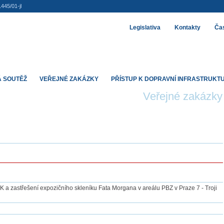
445/01-jl
Legislativa
Kontakty
Čas
 SOUTĚŽ
VEŘEJNÉ ZAKÁZKY
PŘÍSTUP K DOPRAVNÍ INFRASTRUKT
Veřejné zakázky
 a zastřešení expozičního skleníku Fata Morgana v areálu PBZ v Praze 7 - Troji