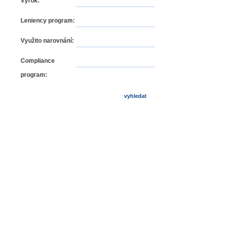
Výrok:
Leniency program:
Využito narovnání:
Compliance
program: