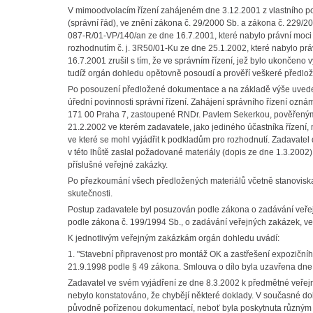
V mimoodvolacím řízení zahájeném dne 3.12.2001 z vlastního pod
(správní řád), ve znění zákona č. 29/2000 Sb. a zákona č. 229/
087-R/01-VP/140/an ze dne 16.7.2001, které nabylo právní moc
rozhodnutím č. j. 3R50/01-Ku ze dne 25.1.2002, které nabylo pr
16.7.2001 zrušil s tím, že ve správním řízení, jež bylo ukončeno 
tudíž orgán dohledu opětovně posoudí a prověří veškeré předlo
Po posouzení předložené dokumentace a na základě výše uveden
úřední povinnosti správní řízení. Zahájení správního řízení ozn
171 00 Praha 7, zastoupené RNDr. Pavlem Sekerkou, pověřeným ří
21.2.2002 ve kterém zadavatele, jako jediného účastníka řízení, 
ve které se mohl vyjádřit k podkladům pro rozhodnutí. Zadavate
v této lhůtě zaslal požadované materiály (dopis ze dne 1.3.2002
příslušné veřejné zakázky.
Po přezkoumání všech předložených materiálů včetně stanovisk
skutečnosti.
Postup zadavatele byl posuzován podle zákona o zadávání veře
podle zákona č. 199/1994 Sb., o zadávání veřejných zakázek, ve 
K jednotlivým veřejným zakázkám orgán dohledu uvádí:
1. "Stavební připravenost pro montáž OK a zastřešení expoziční
21.9.1998 podle § 49 zákona. Smlouva o dílo byla uzavřena dne
Zadavatel ve svém vyjádření ze dne 8.3.2002 k předmětné veřejné
nebylo konstatováno, že chybějí některé doklady. V současné d
původně pořízenou dokumentací, neboť byla poskytnuta různým k