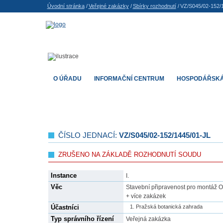
Úvodní stránka
/
Veřejné zakázky
/
Sbírky rozhodnutí
/
VZ/S045/02-152/1
O ÚŘADU
INFORMAČNÍ CENTRUM
HOSPODÁŘSKÁ
ČÍSLO JEDNACÍ:
VZ/S045/02-152/1445/01-JL
ZRUŠENO NA ZÁKLADĚ ROZHODNUTÍ SOUDU
Instance
I.
Věc
Stavební připravenost pro montáž OK
+ více zakázek
Účastníci
Pražská botanická zahrada
Typ správního řízení
Veřejná zakázka