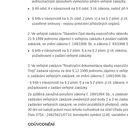
jednoznačným způsobem vymezeno plnění veřejné zakázky,
§ 49 odst. 4 v návaznosti na § 6 odst. 3 cit. zákona, neboť při
§ 64b v návaznosti na § 2c odst. 2 písm. c) a na § 2 písm. j) 
uzavřené smlouvy - nejsou potvrzení příslušných orgánů.
2. Ve veřejné zakázce "Stavební část stavby expozičního skleník
21.9.1999 jednomu zájemci o veřejnou zakázku k podání nabídky 
zakázek, ve znění zákona č. 148/1996 Sb. a zákona č. 93/1998 S
§ 64b v návaznosti na § 2 písm. f) a na § 2 písm. j) cit. zák
požadované v zadání veřejné zakázky.
3. Ve veřejné zakázce "Realizační dokumentace stavby expozičn
Troji" zadaná výzvou ze dne 6.12.1999 jednomu zájemci o veřejn
o zadávání veřejných zakázek, ve znění zákona č. 148/1996 Sb. 
- § 64b v návaznosti na § 2 písm. f) a na § 2 písm. j) cit. záko
požadované v zadání veřejné zakázky.
Za zjištěná závažná porušení zákona č. 199/1994 Sb., o zadáván
zadávání veřejných zakázek uvedených pod body 2 a 3 se zadava
zadávání veřejných zakázek, ve znění pozdějších předpisů, uklá
30 dní od nabytí právní moci tohoto rozhodnutí na účet Úřadu 
číslo 3754 - 24825621/0710, konstantní symbol 1148, variabiln
ODŮVODNĚNÍ