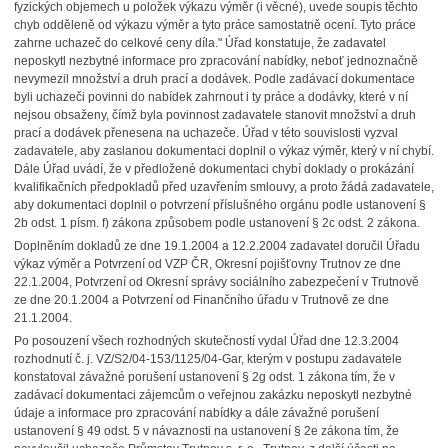
fyzických objemech u položek výkazu výměr (i věcné), uvede soupis těchto
chyb odděleně od výkazu výměr a tyto práce samostatně ocení. Tyto práce
zahrne uchazeč do celkové ceny díla." Úřad konstatuje, že zadavatel
neposkytl nezbytné informace pro zpracování nabídky, neboť jednoznačně
nevymezil množství a druh prací a dodávek. Podle zadávací dokumentace
byli uchazeči povinni do nabídek zahrnout i ty práce a dodávky, které v ní
nejsou obsaženy, čímž byla povinnost zadavatele stanovit množství a druh
prací a dodávek přenesena na uchazeče. Úřad v této souvislosti vyzval
zadavatele, aby zaslanou dokumentaci doplnil o výkaz výměr, který v ní chybí.
Dále Úřad uvádí, že v předložené dokumentaci chybí doklady o prokázání
kvalifikačních předpokladů před uzavřením smlouvy, a proto žádá zadavatele,
aby dokumentaci doplnil o potvrzení příslušného orgánu podle ustanovení §
2b odst. 1 písm. f) zákona způsobem podle ustanovení § 2c odst. 2 zákona.
Doplněním dokladů ze dne 19.1.2004 a 12.2.2004 zadavatel doručil Úřadu
výkaz výměr a Potvrzení od VZP ČR, Okresní pojišťovny Trutnov ze dne
22.1.2004, Potvrzení od Okresní správy sociálního zabezpečení v Trutnově
ze dne 20.1.2004 a Potvrzení od Finančního úřadu v Trutnově ze dne
21.1.2004.
Po posouzení všech rozhodných skutečností vydal Úřad dne 12.3.2004
rozhodnutí č. j. VZ/S2/04-153/1125/04-Gar, kterým v postupu zadavatele
konstatoval závažné porušení ustanovení § 2g odst. 1 zákona tím, že v
zadávací dokumentaci zájemcům o veřejnou zakázku neposkytl nezbytné
údaje a informace pro zpracování nabídky a dále závažné porušení
ustanovení § 49 odst. 5 v návaznosti na ustanovení § 2e zákona tím, že