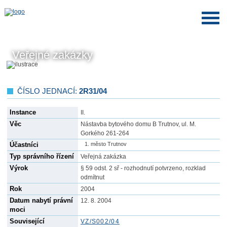
Veřejné zakázky
ČÍSLO JEDNACÍ:
2R31/04
Instance
II.
Věc
Nástavba bytového domu B Trutnov, ul. M.
Gorkého 261-264
Účastníci
město Trutnov
Typ správního řízení
Veřejná zakázka
Výrok
§ 59 odst. 2 sř - rozhodnutí potvrzeno, rozklad
odmítnut
Rok
2004
Datum nabytí právní
12. 8. 2004
moci
Související
VZ/S002/04