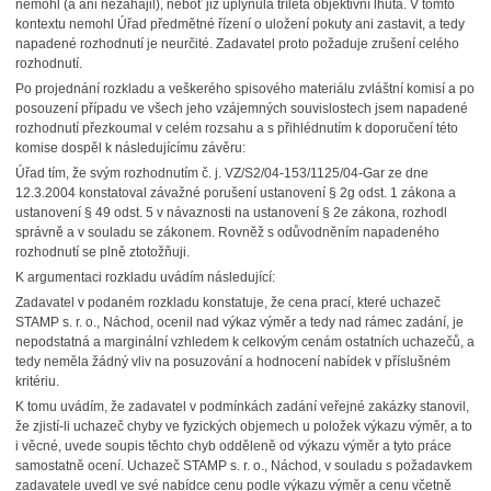
nemohl (a ani nezahájil), neboť již uplynula tříletá objektivní lhůta. V tomto
kontextu nemohl Úřad předmětné řízení o uložení pokuty ani zastavit, a tedy
napadené rozhodnutí je neurčité. Zadavatel proto požaduje zrušení celého
rozhodnutí.
Po projednání rozkladu a veškerého spisového materiálu zvláštní komisí a po
posouzení případu ve všech jeho vzájemných souvislostech jsem napadené
rozhodnutí přezkoumal v celém rozsahu a s přihlédnutím k doporučení této
komise dospěl k následujícímu závěru:
Úřad tím, že svým rozhodnutím č. j. VZ/S2/04-153/1125/04-Gar ze dne
12.3.2004 konstatoval závažné porušení ustanovení § 2g odst. 1 zákona a
ustanovení § 49 odst. 5 v návaznosti na ustanovení § 2e zákona, rozhodl
správně a v souladu se zákonem. Rovněž s odůvodněním napadeného
rozhodnutí se plně ztotožňuji.
K argumentaci rozkladu uvádím následující:
Zadavatel v podaném rozkladu konstatuje, že cena prací, které uchazeč
STAMP s. r. o., Náchod, ocenil nad výkaz výměr a tedy nad rámec zadání, je
nepodstatná a marginální vzhledem k celkovým cenám ostatních uchazečů, a
tedy neměla žádný vliv na posuzování a hodnocení nabídek v příslušném
kritériu.
K tomu uvádím, že zadavatel v podmínkách zadání veřejné zakázky stanovil,
že zjistí-li uchazeč chyby ve fyzických objemech u položek výkazu výměr, a to
i věcné, uvede soupis těchto chyb odděleně od výkazu výměr a tyto práce
samostatně ocení. Uchazeč STAMP s. r. o., Náchod, v souladu s požadavkem
zadavatele uvedl ve své nabídce cenu podle výkazu výměr a cenu včetně