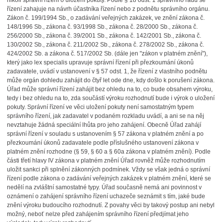
nikoli správní řízení o uložení pokuty. Podle § 18 odst. 1 správního řádu se
řízení zahajuje na návrh účastníka řízení nebo z podnětu správního orgánu.
Zákon č. 199/1994 Sb., o zadávání veřejných zakázek, ve znění zákona č.
148/1996 Sb., zákona č. 93/1998 Sb., zákona č. 28/2000 Sb., zákona č.
256/2000 Sb., zákona č. 39/2001 Sb., zákona č. 142/2001 Sb., zákona č.
130/2002 Sb., zákona č. 211/2002 Sb., zákona č. 278/2002 Sb., zákona č.
424/2002 Sb. a zákona č. 517/2002 Sb. (dále jen "zákon v platném znění"),
který jako lex specialis upravuje správní řízení při přezkoumání úkonů
zadavatele, uvádí v ustanovení v § 57 odst. 1, že řízení z vlastního podnětu
může orgán dohledu zahájit do čtyř let ode dne, kdy došlo k porušení zákona.
Úřad může správní řízení zahájit bez ohledu na to, co bude obsahem výroku,
tedy i bez ohledu na to, zda součástí výroku rozhodnutí bude i výrok o uložení
pokuty. Správní řízení ve věci uložení pokuty není samostatným typem
správního řízení, jak zadavatel v podaném rozkladu uvádí, a ani se na něj
nevztahuje žádná speciální lhůta pro jeho zahájení. Obecně Úřad zahájí
správní řízení v souladu s ustanovením § 57 zákona v platném znění a po
přezkoumání úkonů zadavatele podle příslušného ustanovení zákona v
platném znění rozhodne (§ 59, § 60 a § 60a zákona v platném znění). Podle
části třetí hlavy IV zákona v platném znění Úřad rovněž může rozhodnutím
uložit sankci při splnění zákonných podmínek. Vždy se však jedná o správní
řízení podle zákona o zadávání veřejných zakázek v platném znění, které se
nedělí na zvláštní samostatné typy. Úřad současně nemá ani povinnost v
oznámení o zahájení správního řízení uchazeče seznámit s tím, jaké bude
znění výroku budoucího rozhodnutí. Z povahy věci by takový postup ani nebyl
možný, neboť nelze před zahájením správního řízení předjímat jeho