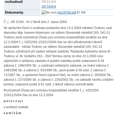
rozhodnutí
2R31/04
2R78/04
Dokumenty
pis19706.pdf
87 KB
Č. j.: 2R 31/04 - Hr V Brně dne 2. srpna 2004
Ve správním řízení o rozkladu podaném dne 13.4.2004 městem Trutnov, zast.
starostou Mgr. Ivanem Adamcem, se sídlem Slovanské náměstí 165, 541 01
Trutnov, proti rozhodnutí Úřadu pro ochranu hospodářské soutěže ze dne
12.3.2004 č. j. VZ/S2/04-153/1125/04-Gar ve věci přezkoumání úkonů
zadavatele - města Trutnov, se sídlem Slovanské náměstí 165, 541 01
Trutnov, učiněných při zadání veřejné zakázky "Nástavba bytového domu B -
Trutnov, ul. M. Gorkého 261 - 264" formou výzvy ze dne 23.3.2000 více
zájemcům o veřejnou zakázku k podání nabídky podle ustanovení § 49
zákona č. 199/1994 Sb., o zadávání veřejných zakázek, ve znění zákona č.
148/1996 Sb. a zákona č. 93/1998 Sb., jsem podle § 59 odst. 2 zákona č.
71/1967 Sb., o správním řízení (správní řád), ve znění zákona č. 29/2000 Sb.,
zákona č. 227/2000 Sb. a zákona č. 226/2002 Sb., na základě návrhu zvláštní
komise, ustavené podle § 61 odst. 2 téhož zákona rozhodl takto:
Rozhodnutí Úřadu pro ochranu hospodářské soutěže č. j. VZ/S2/04-
153/1125/04-Gar ze dne 12.3.2004
p o t v r z u j i
a podaný rozklad
z a m í t á m.