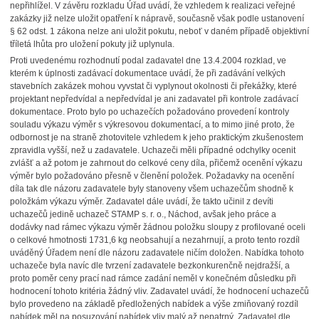
nepřihlížel. V závěru rozkladu Úřad uvádí, že vzhledem k realizaci veřejné
zakázky již nelze uložit opatření k nápravě, současně však podle ustanovení
§ 62 odst. 1 zákona nelze ani uložit pokutu, neboť v daném případě objektivní
tříletá lhůta pro uložení pokuty již uplynula.
Proti uvedenému rozhodnutí podal zadavatel dne 13.4.2004 rozklad, ve
kterém k úplnosti zadávací dokumentace uvádí, že při zadávání velkých
stavebních zakázek mohou vyvstat či vyplynout okolnosti či překážky, které
projektant nepředvídal a nepředvídal je ani zadavatel při kontrole zadávací
dokumentace. Proto bylo po uchazečích požadováno provedení kontroly
souladu výkazu výměr s výkresovou dokumentací, a to mimo jiné proto, že
odbornost je na straně zhotovitele vzhledem k jeho praktickým zkušenostem
zpravidla vyšší, než u zadavatele. Uchazeči měli případné odchylky ocenit
zvlášť a až potom je zahrnout do celkové ceny díla, přičemž ocenění výkazu
výměr bylo požadováno přesně v členění položek. Požadavky na ocenění
díla tak dle názoru zadavatele byly stanoveny všem uchazečům shodně k
položkám výkazu výměr. Zadavatel dále uvádí, že takto učinil z devíti
uchazečů jedině uchazeč STAMP s. r. o., Náchod, avšak jeho práce a
dodávky nad rámec výkazu výměr žádnou položku sloupy z profilované oceli
o celkové hmotnosti 1731,6 kg neobsahují a nezahrnují, a proto tento rozdíl
uváděný Úřadem není dle názoru zadavatele ničím doložen. Nabídka tohoto
uchazeče byla navíc dle tvrzení zadavatele bezkonkurenčně nejdražší, a
proto poměr ceny prací nad rámce zadání neměl v konečném důsledku při
hodnocení tohoto kritéria žádný vliv. Zadavatel uvádí, že hodnocení uchazečů
bylo provedeno na základě předložených nabídek a výše zmiňovaný rozdíl
nabídek měl na posuzování nabídek vliv malý až nepatrný. Zadavatel dle