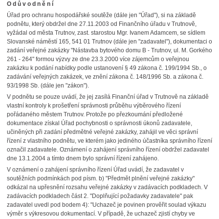
O d ů v o d n ě n í
Úřad pro ochranu hospodářské soutěže (dále jen "Úřad"), si na základě
podnětu, který obdržel dne 27.11.2003 od Finančního úřadu v Trutnově,
vyžádal od města Trutnov, zast. starostou Mgr. Ivanem Adamcem, se sídlem
Slovanské náměstí 165, 541 01 Trutnov (dále jen "zadavatel"), dokumentaci o
zadání veřejné zakázky "Nástavba bytového domu B - Trutnov, ul. M. Gorkého
261 - 264" formou výzvy ze dne 23.3.2000 více zájemcům o veřejnou
zakázku k podání nabídky podle ustanovení § 49 zákona č. 199/1994 Sb., o
zadávání veřejných zakázek, ve znění zákona č. 148/1996 Sb. a zákona č.
93/1998 Sb. (dále jen "zákon").
V podnětu se pouze uvádí, že jej zasílá Finanční úřad v Trutnově na základě
vlastní kontroly k prošetření správnosti průběhu výběrového řízení
pořádaného městem Trutnov. Protože po přezkoumání předložené
dokumentace získal Úřad pochybnosti o správnosti úkonů zadavatele,
učiněných při zadání předmětné veřejné zakázky, zahájil ve věci správní
řízení z vlastního podnětu, ve kterém jako jediného účastníka správního řízení
označil zadavatele. Oznámení o zahájení správního řízení obdržel zadavatel
dne 13.1.2004 a tímto dnem bylo správní řízení zahájeno.
V oznámení o zahájení správního řízení Úřad uvádí, že zadavatel v
soutěžních podmínkách pod písm. b) "Předmět plnění veřejné zakázky"
odkázal na upřesnění rozsahu veřejné zakázky v zadávacích podkladech. V
zadávacích podkladech část 2. "Doplňující požadavky zadavatele" pak
zadavatel uvedl pod bodem 4): "Uchazeč je povinen prověřit soulad výkazu
výměr s výkresovou dokumentací. V případě, že uchazeč zjistí chyby ve