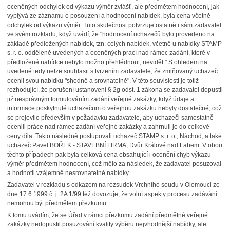
oceněných odchylek od výkazu výměr zvlášť, ale předmětem hodnocení, jak
vyplývá ze záznamu o posouzení a hodnocení nabídek, byla cena včetně
odchylek od výkazu výměr. Tuto skutečnost potvrzuje ostatně i sám zadavatel
ve svém rozkladu, když uvádí, že "hodnocení uchazečů bylo provedeno na
základě předložených nabídek, tzn. celých nabídek, včetně u nabídky STAMP
s. r. o. odděleně uvedených a oceněných prací nad rámec zadání, které v
předložené nabídce nebylo možno přehlédnout, nevidět." S ohledem na
uvedené tedy nelze souhlasit s tvrzením zadavatele, že zmiňovaný uchazeč
ocenil svou nabídku "shodně a srovnatelně". V této souvislosti je totiž
rozhodující, že porušení ustanovení § 2g odst. 1 zákona se zadavatel dopustil
již nesprávným formulováním zadání veřejné zakázky, když údaje a
informace poskytnuté uchazečům o veřejnou zakázku nebyly dostatečné, což
se projevilo především v požadavku zadavatele, aby uchazeči samostatně
ocenili práce nad rámec zadání veřejné zakázky a zahrnuli je do celkové
ceny díla. Takto následně postupovali uchazeč STAMP s. r. o., Náchod, a také
uchazeč Pavel BOŘEK - STAVEBNÍ FIRMA, Dvůr Králové nad Labem. V obou
těchto případech pak byla celková cena obsahující i ocenění chyb výkazu
výměr předmětem hodnocení, což mělo za následek, že zadavatel posuzoval
a hodnotil vzájemně nesrovnatelné nabídky.
Zadavatel v rozkladu s odkazem na rozsudek Vrchního soudu v Olomouci ze
dne 17.6.1999 č. j. 2A 1/99 též dovozuje, že volní aspekty procesu zadávání
nemohou být předmětem přezkumu.
K tomu uvádím, že se Úřad v rámci přezkumu zadání předmětné veřejné
zakázky nedopustil posuzování kvality výběru nejvhodnější nabídky, ale