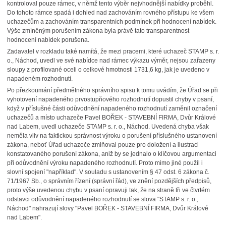
kontroloval pouze rámec, v němž tento výběr nejvhodnější nabídky proběhl.
Do tohoto rámce spadá i dohled nad zachováním rovného přístupu ke všem
uchazečům a zachováním transparentních podmínek při hodnocení nabídek.
Výše zmíněným porušením zákona byla právě tato transparentnost
hodnocení nabídek porušena.
Zadavatel v rozkladu také namítá, že mezi pracemi, které uchazeč STAMP s. r.
o., Náchod, uvedl ve své nabídce nad rámec výkazu výměr, nejsou zařazeny
sloupy z profilované oceli o celkové hmotnosti 1731,6 kg, jak je uvedeno v
napadeném rozhodnutí.
Po přezkoumání předmětného správního spisu k tomu uvádím, že Úřad se při
vyhotovení napadeného prvostupňového rozhodnutí dopustil chyby v psaní,
když v příslušné části odůvodnění napadeného rozhodnutí zaměnil označení
uchazečů a místo uchazeče Pavel BOŘEK - STAVEBNÍ FIRMA, Dvůr Králové
nad Labem, uvedl uchazeče STAMP s. r. o., Náchod. Uvedená chyba však
neměla vliv na faktickou správnost výroku o porušení příslušného ustanovení
zákona, neboť Úřad uchazeče zmiňoval pouze pro doložení a ilustraci
konstatovaného porušení zákona, aniž by se jednalo o klíčovou argumentaci
při odůvodnění výroku napadeného rozhodnutí. Proto mimo jiné použil i
slovní spojení "například". V souladu s ustanovením § 47 odst. 6 zákona č.
71/1967 Sb., o správním řízení (správní řád), ve znění pozdějších předpisů,
proto výše uvedenou chybu v psaní opravuji tak, že na straně tři ve čtvrtém
odstavci odůvodnění napadeného rozhodnutí se slova "STAMP s. r. o.,
Náchod" nahrazují slovy "Pavel BOŘEK - STAVEBNÍ FIRMA, Dvůr Králové
nad Labem".