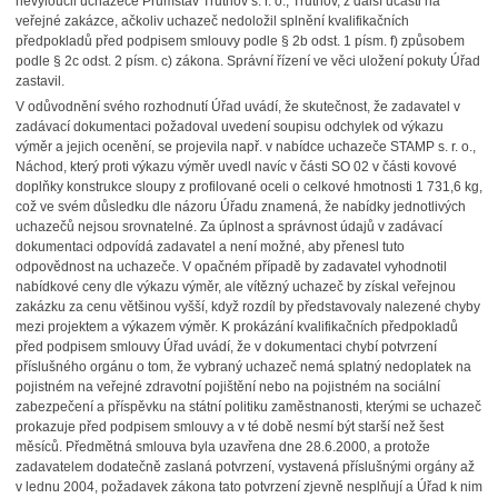
nevyloučil uchazeče Průmstav Trutnov s. r. o., Trutnov, z další účasti na
veřejné zakázce, ačkoliv uchazeč nedoložil splnění kvalifikačních
předpokladů před podpisem smlouvy podle § 2b odst. 1 písm. f) způsobem
podle § 2c odst. 2 písm. c) zákona. Správní řízení ve věci uložení pokuty Úřad
zastavil.
V odůvodnění svého rozhodnutí Úřad uvádí, že skutečnost, že zadavatel v
zadávací dokumentaci požadoval uvedení soupisu odchylek od výkazu
výměr a jejich ocenění, se projevila např. v nabídce uchazeče STAMP s. r. o.,
Náchod, který proti výkazu výměr uvedl navíc v části SO 02 v části kovové
doplňky konstrukce sloupy z profilované oceli o celkové hmotnosti 1 731,6 kg,
což ve svém důsledku dle názoru Úřadu znamená, že nabídky jednotlivých
uchazečů nejsou srovnatelné. Za úplnost a správnost údajů v zadávací
dokumentaci odpovídá zadavatel a není možné, aby přenesl tuto
odpovědnost na uchazeče. V opačném případě by zadavatel vyhodnotil
nabídkové ceny dle výkazu výměr, ale vítězný uchazeč by získal veřejnou
zakázku za cenu většinou vyšší, když rozdíl by představovaly nalezené chyby
mezi projektem a výkazem výměr. K prokázání kvalifikačních předpokladů
před podpisem smlouvy Úřad uvádí, že v dokumentaci chybí potvrzení
příslušného orgánu o tom, že vybraný uchazeč nemá splatný nedoplatek na
pojistném na veřejné zdravotní pojištění nebo na pojistném na sociální
zabezpečení a příspěvku na státní politiku zaměstnanosti, kterými se uchazeč
prokazuje před podpisem smlouvy a v té době nesmí být starší než šest
měsíců. Předmětná smlouva byla uzavřena dne 28.6.2000, a protože
zadavatelem dodatečně zaslaná potvrzení, vystavená příslušnými orgány až
v lednu 2004, požadavek zákona tato potvrzení zjevně nesplňují a Úřad k nim