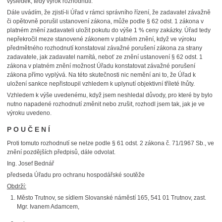
výsledek, tedy výrok rozhodnutí.
Dále uvádím, že zjistí-li Úřad v rámci správního řízení, že zadavatel závažně
či opětovně porušil ustanovení zákona, může podle § 62 odst. 1 zákona v
platném znění zadavateli uložit pokutu do výše 1 % ceny zakázky. Úřad tedy
nepřekročil meze stanovené zákonem v platném znění, když ve výroku
předmětného rozhodnutí konstatoval závažné porušení zákona za strany
zadavatele, jak zadavatel namítá, neboť ze znění ustanovení § 62 odst. 1
zákona v platném znění možnost Úřadu konstatovat závažné porušení
zákona přímo vyplývá. Na této skutečnosti nic nemění ani to, že Úřad k
uložení sankce nepřistoupil vzhledem k uplynutí objektivní tříleté lhůty.
Vzhledem k výše uvedenému, když jsem neshledal důvody, pro které by bylo
nutno napadené rozhodnutí změnit nebo zrušit, rozhodl jsem tak, jak je ve
výroku uvedeno.
P O U Č E N Í
Proti tomuto rozhodnutí se nelze podle § 61 odst. 2 zákona č. 71/1967 Sb., ve
znění pozdějších předpisů, dále odvolat.
Ing. Josef Bednář
předseda Úřadu pro ochranu hospodářské soutěže
Obdrží:
Město Trutnov, se sídlem Slovanské náměstí 165, 541 01 Trutnov, zast.
Mgr. Ivanem Adamcem,