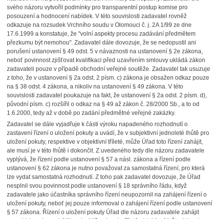
svého názoru vytvořil podmínky pro transparentní postup komise pro
posouzení a hodnocení nabídek. V této souvislosti zadavatel rovněž
odkazuje na rozsudek Vrchního soudu v Olomouci č. j. 2A 1/99 ze dne
17.6.1999 a konstatuje, že "volní aspekty procesu zadávání předmětem
přezkumu být nemohou". Zadavatel dále dovozuje, že se nedopustil ani
porušení ustanovení § 49 odst. 5 v návaznosti na ustanovení § 2e zákona,
neboť povinnost zjišťovat kvalifikaci před uzavřením smlouvy ukládá zákon
zadavateli pouze v případě obchodní veřejné soutěže. Zadavatel tak usuzuje
z toho, že v ustanovení § 2a odst. 2 písm. c) zákona je obsažen odkaz pouze
na § 38 odst. 4 zákona, a nikoliv na ustanovení § 49 zákona. V této
souvislosti zadavatel poukazuje na fakt, že ustanovení § 2a odst. 2 písm. d),
původní písm. c) rozšířil o odkaz na § 49 až zákon č. 28/2000 Sb., a to od
1.6.2000, tedy až v době po zadání předmětné veřejné zakázky.
Zadavatel se dále vyjadřuje k části výroku napadeného rozhodnutí o
zastavení řízení o uložení pokuty a uvádí, že v subjektivní jednoleté lhůtě pro
uložení pokuty, respektive v objektivní tříleté, může Úřad toto řízení zahájit,
ale musí je v této lhůtě i dokončit. Z uvedeného tedy dle názoru zadavatele
vyplývá, že řízení podle ustanovení § 57 a násl. zákona a řízení podle
ustanovení § 62 zákona je nutno považovat za samostatná řízení, pro která
lze vydat samostatná rozhodnutí. Z toho pak zadavatel dovozuje, že Úřad
nesplnil svou povinnost podle ustanovení § 18 správního řádu, když
zadavatele jako účastníka správního řízení neupozornil na zahájení řízení o
uložení pokuty, neboť jej pouze informoval o zahájení řízení podle ustanovení
§ 57 zákona. Řízení o uložení pokuty Úřad dle názoru zadavatele zahájit