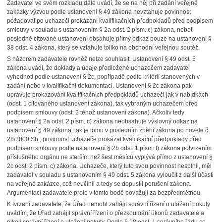
Zadavatel ve svém rozkladu dále uvádí, že se na něj při zadání veřejné
zakázky výzvou podle ustanovení § 49 zákona nevztahuje povinnost
požadovat po uchazeči prokázání kvalifikačních předpokladů před podpisem
smlouvy v souladu s ustanovením § 2a odst. 2 písm. c) zákona, neboť
posledně citované ustanovení obsahuje přímý odkaz pouze na ustanovení §
38 odst. 4 zákona, který se vztahuje toliko na obchodní veřejnou soutěž.
S názorem zadavatele rovněž nelze souhlasit. Ustanovení § 49 odst. 5
zákona uvádí, že doklady a údaje předložené uchazečem zadavatel
vyhodnotí podle ustanovení § 2c, popřípadě podle kritérií stanovených v
zadání nebo v kvalifikační dokumentaci. Ustanovení § 2c zákona pak
upravuje prokazování kvalifikačních předpokladů uchazeči jak v nabídkách
(odst. 1 citovaného ustanovení zákona), tak vybraným uchazečem před
podpisem smlouvy (odst. 2 téhož ustanovení zákona). Ačkoliv tedy
ustanovení § 2a odst. 2 písm. c) zákona neobsahuje výslovný odkaz na
ustanovení § 49 zákona, jak je tomu v posledním znění zákona po novele č.
28/2000 Sb., povinnost uchazeče prokázat kvalifikační předpoklady před
podpisem smlouvy podle ustanovení § 2b odst. 1 písm. f) zákona potvrzením
příslušného orgánu ne starším než šest měsíců vyplývá přímo z ustanovení §
2c odst. 2 písm. c) zákona. Uchazeče, který tuto svou povinnost nesplnil, měl
zadavatel v souladu s ustanovením § 49 odst. 5 zákona vyloučit z další účasti
na veřejné zakázce, což neučinil a tedy se dopustil porušení zákona.
Argumentaci zadavatele proto v tomto bodě považuji za bezpředmětnou.
K tvrzení zadavatele, že Úřad nemohl zahájit správní řízení o uložení pokuty
uvádím, že Úřad zahájil správní řízení o přezkoumání úkonů zadavatele a