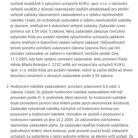
rozhodl souběžně o vyloučení uchazeče KUKU, spol. s r.o. z obchodní
veřejné soutěže z důvodu neprokázání dalších předpokladů pro plnění
veřejné zakázky stanovených zadavatelem a o výběru nejvhodnější
nabídky. Uvádí, že rozhodnutí zadavatele o výběru nejvhodnější nabídky
je úkonem, směřujícím k dokončení veřejné zakázky. Zadavatel zcela
pominul ust. § 56 odst. 5 zákona, který zadavateli zakazuje činit před
uplynutím lhůty pro podání námitek vyloučeného uchazeče jakékoliv
úkony směřující k dokončení zadání veřejné zakázek. Odůvodňování
tohoto jasného porušení ustanovení zákona časovou tísní, jak činí
primátor zadavatele ve sdělení o námitkách, nemůže obstát. Dne
17.2.2005, kdy bylo vydáno usnesení zadavatele, tedy usnesení Rady
města Mladá Boleslav č. 2232, ještě ani nezapočala uchazeči KUKU,
spol. s r.o. běžet lhůta pro podání námitek, neboť ta začne běžet až dnem
doručení oznámení o úkonech zadavatele podle § 55 zákona.
Hodnocení nabídek zadavatelem, porušení ustanovení § 6 odst. 1
zákona. Uvádí, že způsob hodnocení nabídek zadavatelem měl být
proveden podle čl. 4. podmínek, který stanovil, že hodnocení nabídek
bude provedeno pomocí více kriterií podle jejich ekonomické vhodnosti.
Zadavatel vyhodnotil nabídky odchylně od hodnocení komise pro
posouzení a hodnocení nabídek, shrnutém ve zprávě o posouzení a
hodnocení nabídek ze dne 10.2.2005. Ze zdůvodnění odchylného
stanoviska zadavatele plyne, že zadavatel nejdříve hodnotil subkritéria
jednotlivých kritérií, která bodoval, poté provedl součet bodů získaných
uchazeči za subkritéria v rámci jednoho kritéria, ve kterém určil pořadí. Za