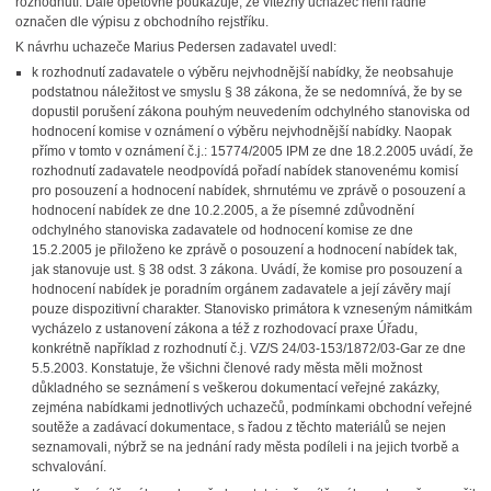
rozhodnutí. Dále opětovně poukazuje, že vítězný uchazeč není řádně
označen dle výpisu z obchodního rejstříku.
K návrhu uchazeče Marius Pedersen zadavatel uvedl:
k rozhodnutí zadavatele o výběru nejvhodnější nabídky, že neobsahuje
podstatnou náležitost ve smyslu § 38 zákona, že se nedomnívá, že by se
dopustil porušení zákona pouhým neuvedením odchylného stanoviska od
hodnocení komise v oznámení o výběru nejvhodnější nabídky. Naopak
přímo v tomto v oznámení č.j.: 15774/2005 IPM ze dne 18.2.2005 uvádí, že
rozhodnutí zadavatele neodpovídá pořadí nabídek stanovenému komisí
pro posouzení a hodnocení nabídek, shrnutému ve zprávě o posouzení a
hodnocení nabídek ze dne 10.2.2005, a že písemné zdůvodnění
odchylného stanoviska zadavatele od hodnocení komise ze dne
15.2.2005 je přiloženo ke zprávě o posouzení a hodnocení nabídek tak,
jak stanovuje ust. § 38 odst. 3 zákona. Uvádí, že komise pro posouzení a
hodnocení nabídek je poradním orgánem zadavatele a její závěry mají
pouze dispozitivní charakter. Stanovisko primátora k vzneseným námitkám
vycházelo z ustanovení zákona a též z rozhodovací praxe Úřadu,
konkrétně například z rozhodnutí č.j. VZ/S 24/03-153/1872/03-Gar ze dne
5.5.2003. Konstatuje, že všichni členové rady města měli možnost
důkladného se seznámení s veškerou dokumentací veřejné zakázky,
zejména nabídkami jednotlivých uchazečů, podmínkami obchodní veřejné
soutěže a zadávací dokumentace, s řadou z těchto materiálů se nejen
seznamovali, nýbrž se na jednání rady města podíleli i na jejich tvorbě a
schvalování.