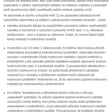
Uchazeč se domáhá toho, aby Úřad vydal rozhodnutí, kterým zruší rozhodnutí
zadavatele o výběru nejvhodnější nabídky na veřejnou zakázku a zadavateli
uloží provést nový výběr, popřípadě zadání veřejné zakázky zruší.
Ve stanovisku k návrhu uchazeče AVE CZ se zadavatel odvolává kromě
samotného stanoviska na sdělení o přezkoumání námitek uchazeče - uvádí:
námitku uchazeče týkající se souběžného provedení výběru nejvhodnější
nabídky a rozhodnutí o vyloučení uchazeče KUKU spol. s r.o. shledává
nedůvodnou - není v rozporu se zákonem. Uvádí, že nečinil žádné další
kroky směřující k dokončení soutěže.
K porušení ust. § 6 odst. 1 zákona uvádí, že kritéria, která nejsou přesně
matematicky srovnatelná hodnotil pomocí podkritérií. Zadavatel provedl v
souladu s rozhodnutím Úřadu hodnocení nabídek v daných kritériích a
podkritériích a dle výsledku přiřadil nabídkám exaktně stanovené bodové
hodnocení dle odst. 4.3 podmínek soutěže. Z provedeného tabulkového i
slovního hodnocení je zřejmé, že počet bodů přidělených nabídkám
uchazečů je v souladu s přiděleným součtem bodů získaných při
hodnocení podkritérií. Nedomnívá se, že by stanovený způsob hodnocení
nabídek byl nespravedlivý a diskriminační.
Ke kritériu "komplexnost a výhodnost návrhu smlouvy o dílo pro
zadavatele" podotýká, že ačkoliv výsledné bodové hodnocení nabídek
uchazečů v tomto kritériu není přímo úměrné součtu bodů přidělených
zadavatelem v podkritériích, zcela odpovídá způsobu hodnocení nabídek
uvedenému v podmínkách soutěže. Poznamenává, že prakticky shodné