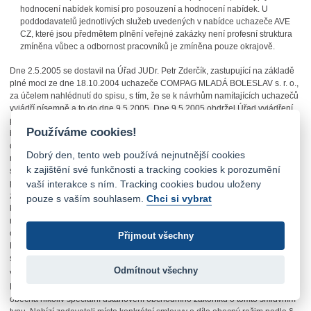
hodnocení nabídek komisí pro posouzení a hodnocení nabídek. U
poddodavatelů jednotlivých služeb uvedených v nabídce uchazeče AVE
CZ, které jsou předmětem plnění veřejné zakázky není profesní struktura
zmíněna vůbec a odbornost pracovníků je zmíněna pouze okrajově.
Dne 2.5.2005 se dostavil na Úřad JUDr. Petr Zderčík, zastupující na základě
plné moci ze dne 18.10.2004 uchazeče COMPAG MLADÁ BOLESLAV s. r. o.,
za účelem nahlédnutí do spisu, s tím, že se k návrhům namítajících uchazečů
vyjádří písemně a to do dne 9.5.2005. Dne 9.5.2005 obdržel Úřad vyjádření
právního zástupce uchazeče, ve kterém se podrobně vyjadřuje k jednotlivým
Používáme cookies!
bodům návrhu uchazeče Marius Pedersen. Mimo jiné uvádí že, orgán
dohledu v rozhodnutí S 575-R/04-590/140/Ná ze dne 3.11.2004 přezkoumal
Dobrý den, tento web používá nejnutnější cookies
rozhodnutí v celém rozsahu a dospěl k závěru, že všichni uchazeči měli
k zajištění své funkčnosti a tracking cookies k porozumění
shodné podmínky ke zpracování nabídky. Poznamenává, že zadavatel
vaší interakce s ním. Tracking cookies budou uloženy
předmět zakázky vymezil dostatečným způsobem, pak ovšem jsou námitky
zejména uchazeče Marius Pedersen, proti předmětu soutěže nepřípustné,
pouze s vaším souhlasem.
Chci si vybrat
když obsah předmětné veřejné zakázky zůstal nezměněn. Uchazeč může
namítat pouze proti tomu, zda rozhodnutí zadavatele o naplnění podmínek
odpovídá zjištěnému skutkovému stavu. Podle názoru uchazeče COMPAG
Přijmout všechny
MLADÁ BOLESLAV zadavatel hodnotil jednotlivá kritéria a podkritéria v
souladu s podmínkami soutěže a v souladu se zákonem.
Odmítnout všechny
Vyjadřuje se k obsahu smlouvy o dílo. Podotýká, že uchazeč Marius
Pedersen nabízí svoji interpretaci, nabízí smlouvu, která by byla opřena o
obecná nikoliv speciální ustanovení obchodního zákoníku o tomto smluvním