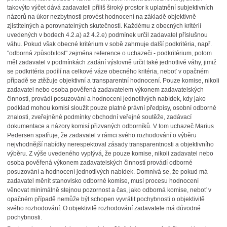
takovýto výčet dává zadavateli příliš široký prostor k uplatnění subjektivních
názorů na úkor nezbytnosti provést hodnocení na základě objektivně
zjistitelných a porovnatelných skutečností. Každému z obecných kritérií
uvedených v bodech 4.2.a) až 4.2.e) podmínek určil zadavatel příslušnou
váhu. Pokud však obecné kritérium v sobě zahrnuje další podkritéria, např.
"odborná způsobilost" zejména reference o uchazeči - podkritérium, potom
měl zadavatel v podmínkách zadání výslovně určit také jednotlivé váhy, jimiž
se podkritéria podílí na celkové váze obecného kritéria, neboť v opačném
případě se ztěžuje objektivní a transparentní hodnocení. Pouze komise, nikoli
zadavatel nebo osoba pověřená zadavatelem výkonem zadavatelských
činností, provádí posuzování a hodnocení jednotlivých nabídek, kdy jako
podklad mohou komisi sloužit pouze platné právní předpisy, osobní odborné
znalosti, zveřejněné podmínky obchodní veřejné soutěže, zadávací
dokumentace a názory komisí přizvaných odborníků. V tom uchazeč Marius
Pedersen spatřuje, že zadavatel v rámci svého rozhodování o výběru
nejvhodnější nabídky nerespektoval zásady transparentnosti a objektivního
výběru. Z výše uvedeného vyplývá, že pouze komise, nikoli zadavatel nebo
osoba pověřená výkonem zadavatelských činností provádí odborné
posuzování a hodnocení jednotlivých nabídek. Domnívá se, že pokud má
zadavatel měnit stanovisko odborné komise, musí procesu hodnocení
věnovat minimálně stejnou pozornost a čas, jako odborná komise, neboť v
opačném případě nemůže být schopen vyvrátit pochybnosti o objektivitě
svého rozhodování. O objektivitě rozhodování zadavatele má důvodné
pochybnosti.