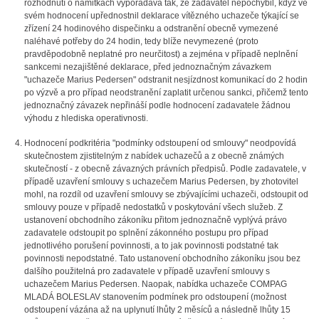
rozhodnutí o námitkách vypořádává tak, že zadavatel nepochybil, když ve
svém hodnocení upřednostnil deklarace vítězného uchazeče týkající se
zřízení 24 hodinového dispečinku a odstranění obecně vymezené
naléhavé potřeby do 24 hodin, tedy blíže nevymezené (proto
pravděpodobně neplatné pro neurčitost) a zejména v případě neplnění
sankcemi nezajištěné deklarace, před jednoznačným závazkem
"uchazeče Marius Pedersen" odstranit nesjízdnost komunikací do 2 hodin
po výzvě a pro případ neodstranění zaplatit určenou sankci, přičemž tento
jednoznačný závazek nepřináší podle hodnocení zadavatele žádnou
výhodu z hlediska operativnosti.
Hodnocení podkritéria "podmínky odstoupení od smlouvy" neodpovídá
skutečnostem zjistitelným z nabídek uchazečů a z obecně známých
skutečností - z obecně závazných právních předpisů. Podle zadavatele, v
případě uzavření smlouvy s uchazečem Marius Pedersen, by zhotovitel
mohl, na rozdíl od uzavření smlouvy se zbývajícími uchazeči, odstoupit od
smlouvy pouze v případě nedostatků v poskytování všech služeb. Z
ustanovení obchodního zákoníku přitom jednoznačně vyplývá právo
zadavatele odstoupit po splnění zákonného postupu pro případ
jednotlivého porušení povinnosti, a to jak povinnosti podstatné tak
povinnosti nepodstatné. Tato ustanovení obchodního zákoníku jsou bez
dalšího použitelná pro zadavatele v případě uzavření smlouvy s
uchazečem Marius Pedersen. Naopak, nabídka uchazeče COMPAG
MLADÁ BOLESLAV stanovením podmínek pro odstoupení (možnost
odstoupení vázána až na uplynutí lhůty 2 měsíců a následně lhůty 15