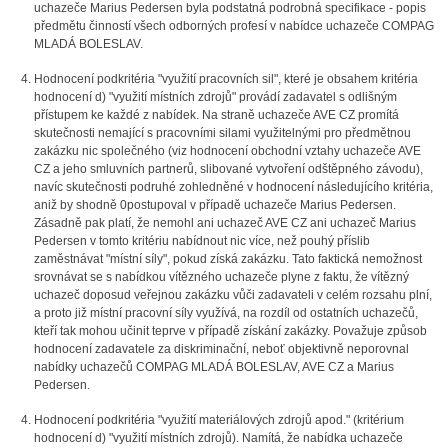
uchazeče Marius Pedersen byla podstatná podrobná specifikace - popis
předmětu činností všech odborných profesí v nabídce uchazeče COMPAG
MLADÁ BOLESLAV.
Hodnocení podkritéria "využití pracovních sil", které je obsahem kritéria
hodnocení d) "využití místních zdrojů" provádí zadavatel s odlišným
přístupem ke každé z nabídek. Na straně uchazeče AVE CZ promítá
skutečnosti nemající s pracovními silami využitelnými pro předmětnou
zakázku nic společného (viz hodnocení obchodní vztahy uchazeče AVE
CZ a jeho smluvních partnerů, slibované vytvoření odštěpného závodu),
navíc skutečnosti podruhé zohledněné v hodnocení následujícího kritéria,
aniž by shodně 0postupoval v případě uchazeče Marius Pedersen.
Zásadně pak platí, že nemohl ani uchazeč AVE CZ ani uchazeč Marius
Pedersen v tomto kritériu nabídnout nic více, než pouhý příslib
zaměstnávat "místní síly", pokud získá zakázku. Tato faktická nemožnost
srovnávat se s nabídkou vítězného uchazeče plyne z faktu, že vítězný
uchazeč doposud veřejnou zakázku vůči zadavateli v celém rozsahu plní,
a proto již místní pracovní síly využívá, na rozdíl od ostatních uchazečů,
kteří tak mohou učinit teprve v případě získání zakázky. Považuje způsob
hodnocení zadavatele za diskriminační, neboť objektivně neporovnal
nabídky uchazečů COMPAG MLADÁ BOLESLAV, AVE CZ a Marius
Pedersen.
Hodnocení podkritéria "využití materiálových zdrojů apod." (kritérium
hodnocení d) "využití místních zdrojů). Namítá, že nabídka uchazeče