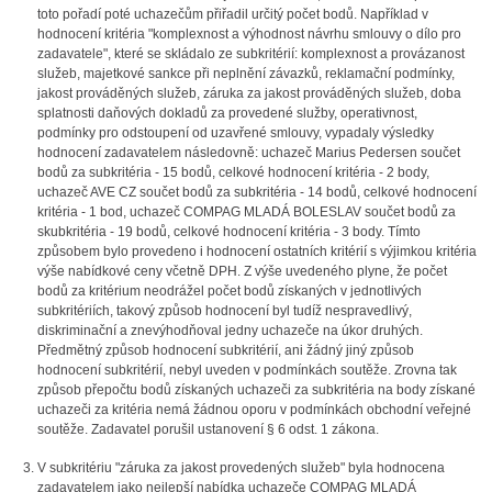
toto pořadí poté uchazečům přiřadil určitý počet bodů. Například v
hodnocení kritéria "komplexnost a výhodnost návrhu smlouvy o dílo pro
zadavatele", které se skládalo ze subkritérií: komplexnost a provázanost
služeb, majetkové sankce při neplnění závazků, reklamační podmínky,
jakost prováděných služeb, záruka za jakost prováděných služeb, doba
splatnosti daňových dokladů za provedené služby, operativnost,
podmínky pro odstoupení od uzavřené smlouvy, vypadaly výsledky
hodnocení zadavatelem následovně: uchazeč Marius Pedersen součet
bodů za subkritéria - 15 bodů, celkové hodnocení kritéria - 2 body,
uchazeč AVE CZ součet bodů za subkritéria - 14 bodů, celkové hodnocení
kritéria - 1 bod, uchazeč COMPAG MLADÁ BOLESLAV součet bodů za
skubkritéria - 19 bodů, celkové hodnocení kritéria - 3 body. Tímto
způsobem bylo provedeno i hodnocení ostatních kritérií s výjimkou kritéria
výše nabídkové ceny včetně DPH. Z výše uvedeného plyne, že počet
bodů za kritérium neodrážel počet bodů získaných v jednotlivých
subkritériích, takový způsob hodnocení byl tudíž nespravedlivý,
diskriminační a znevýhodňoval jedny uchazeče na úkor druhých.
Předmětný způsob hodnocení subkritérií, ani žádný jiný způsob
hodnocení subkritérií, nebyl uveden v podmínkách soutěže. Zrovna tak
způsob přepočtu bodů získaných uchazeči za subkritéria na body získané
uchazeči za kritéria nemá žádnou oporu v podmínkách obchodní veřejné
soutěže. Zadavatel porušil ustanovení § 6 odst. 1 zákona.
V subkritériu "záruka za jakost provedených služeb" byla hodnocena
zadavatelem jako nejlepší nabídka uchazeče COMPAG MLADÁ