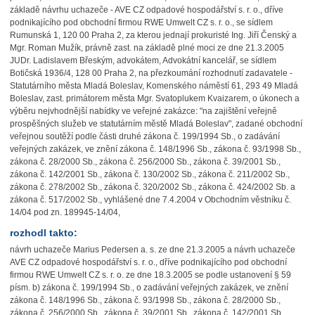
základě návrhu uchazeče - AVE CZ odpadové hospodářství s. r. o., dříve
podnikajícího pod obchodní firmou RWE Umwelt CZ s. r. o., se sídlem
Rumunská 1, 120 00 Praha 2, za kterou jednají prokuristé Ing. Jiří Čenský a
Mgr. Roman Mužík, právně zast. na základě plné moci ze dne 21.3.2005
JUDr. Ladislavem Břeským, advokátem, Advokátní kancelář, se sídlem
Botičská 1936/4, 128 00 Praha 2, na přezkoumání rozhodnutí zadavatele -
Statutárního města Mladá Boleslav, Komenského náměstí 61, 293 49 Mladá
Boleslav, zast. primátorem města Mgr. Svatoplukem Kvaizarem, o úkonech a
výběru nejvhodnější nabídky ve veřejné zakázce: "na zajištění veřejně
prospěšných služeb ve statutárním městě Mladá Boleslav", zadané obchodní
veřejnou soutěží podle části druhé zákona č. 199/1994 Sb., o zadávání
veřejných zakázek, ve znění zákona č. 148/1996 Sb., zákona č. 93/1998 Sb.,
zákona č. 28/2000 Sb., zákona č. 256/2000 Sb., zákona č. 39/2001 Sb.,
zákona č. 142/2001 Sb., zákona č. 130/2002 Sb., zákona č. 211/2002 Sb.,
zákona č. 278/2002 Sb., zákona č. 320/2002 Sb., zákona č. 424/2002 Sb. a
zákona č. 517/2002 Sb., vyhlášené dne 7.4.2004 v Obchodním věstníku č.
14/04 pod zn. 189945-14/04,
rozhodl takto:
návrh uchazeče Marius Pedersen a. s. ze dne 21.3.2005 a návrh uchazeče
AVE CZ odpadové hospodářství s. r. o., dříve podnikajícího pod obchodní
firmou RWE Umwelt CZ s. r. o. ze dne 18.3.2005 se podle ustanovení § 59
písm. b) zákona č. 199/1994 Sb., o zadávání veřejných zakázek, ve znění
zákona č. 148/1996 Sb., zákona č. 93/1998 Sb., zákona č. 28/2000 Sb.,
zákona č. 256/2000 Sb., zákona č. 39/2001 Sb., zákona č. 142/2001 Sb.,