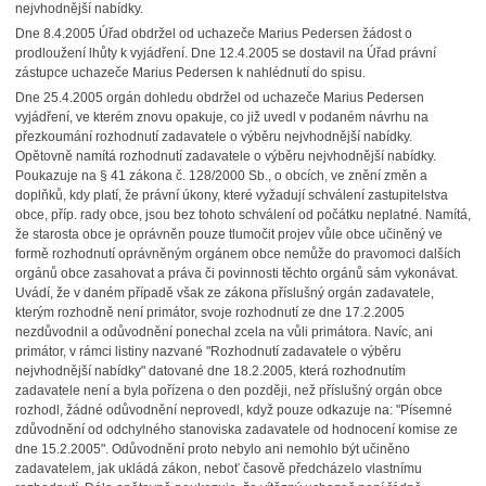
nejvhodnější nabídky.
Dne 8.4.2005 Úřad obdržel od uchazeče Marius Pedersen žádost o
prodloužení lhůty k vyjádření. Dne 12.4.2005 se dostavil na Úřad právní
zástupce uchazeče Marius Pedersen k nahlédnutí do spisu.
Dne 25.4.2005 orgán dohledu obdržel od uchazeče Marius Pedersen
vyjádření, ve kterém znovu opakuje, co již uvedl v podaném návrhu na
přezkoumání rozhodnutí zadavatele o výběru nejvhodnější nabídky.
Opětovně namítá rozhodnutí zadavatele o výběru nejvhodnější nabídky.
Poukazuje na § 41 zákona č. 128/2000 Sb., o obcích, ve znění změn a
doplňků, kdy platí, že právní úkony, které vyžadují schválení zastupitelstva
obce, příp. rady obce, jsou bez tohoto schválení od počátku neplatné. Namítá,
že starosta obce je oprávněn pouze tlumočit projev vůle obce učiněný ve
formě rozhodnutí oprávněným orgánem obce nemůže do pravomoci dalších
orgánů obce zasahovat a práva či povinnosti těchto orgánů sám vykonávat.
Uvádí, že v daném případě však ze zákona příslušný orgán zadavatele,
kterým rozhodně není primátor, svoje rozhodnutí ze dne 17.2.2005
nezdůvodnil a odůvodnění ponechal zcela na vůli primátora. Navíc, ani
primátor, v rámci listiny nazvané "Rozhodnutí zadavatele o výběru
nejvhodnější nabídky" datované dne 18.2.2005, která rozhodnutím
zadavatele není a byla pořízena o den později, než příslušný orgán obce
rozhodl, žádné odůvodnění neprovedl, když pouze odkazuje na: "Písemné
zdůvodnění od odchylného stanoviska zadavatele od hodnocení komise ze
dne 15.2.2005". Odůvodnění proto nebylo ani nemohlo být učiněno
zadavatelem, jak ukládá zákon, neboť časově předcházelo vlastnímu