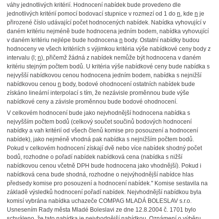
váhy jednotlivých kritérií. Hodnocení nabídek bude provedeno dle
jednotlivých kritérií pomocí bodovací stupnice v rozmezí od 1 do
n
, kde
n
je
přirozené číslo udávající počet hodnocených nabídek. Nabídka vyhovující v
daném kritériu nejméně bude hodnocena jedním bodem, nabídka vyhovující
v daném kritériu nejlépe bude hodnocena
n
body. Ostatní nabídky budou
hodnoceny ve všech kritériích s výjimkou kritéria výše nabídkové ceny body z
intervalu (l;
n
), přičemž žádná z nabídek nemůže být hodnocena v daném
kritériu stejným počtem bodů. U kritéria výše nabídkové ceny bude nabídka s
nejvyšší nabídkovou cenou hodnocena jedním bodem, nabídka s nejnižší
nabídkovou cenou
n
body, bodové ohodnocení ostatních nabídek bude
získáno lineární interpolací s tím, že nezávisle proměnnou bude výše
nabídkové ceny a závisle proměnnou bude bodové ohodnocení.
V celkovém hodnocení bude jako nejvhodnější hodnocena nabídka s
nejvyšším počtem bodů (celkový součet součinů bodových hodnocení
nabídky a vah kritérií od všech členů komise pro posouzení a hodnocení
nabídek), jako nejméně vhodná pak nabídka s nejnižším počtem bodů.
Pokud v celkovém hodnocení získají dvě nebo více nabídek shodný počet
bodů, rozhodne o pořadí nabídek nabídková cena (nabídka s nižší
nabídkovou cenou včetně DPH bude hodnocena jako vhodnější). Pokud i
nabídková cena bude shodná, rozhodne o nejvýhodnější nabídce hlas
předsedy komise pro posouzení a hodnocení nabídek." Komise sestavila na
základě výsledků hodnocení pořadí nabídek. Nejvhodnější nabídkou byla
komisí vybrána nabídka uchazeče COMPAG MLADÁ BOLESLAV s.r.o.
Usnesením Rady města Mladé Boleslavi ze dne 12.8.2004 č. 1701 bylo
schváleno, že tato nabídka je nejvhodnější nabídkou. Oznámení o výběru