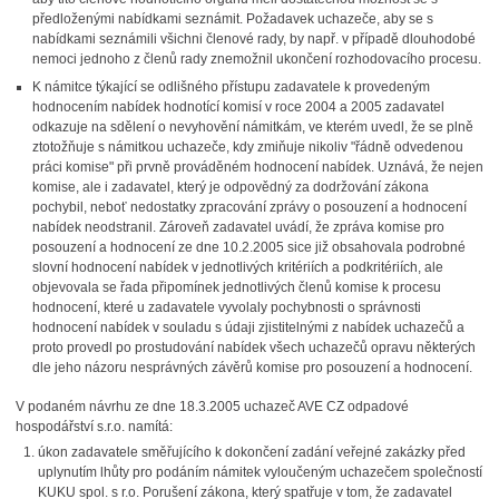
předloženými nabídkami seznámit. Požadavek uchazeče, aby se s
nabídkami seznámili všichni členové rady, by např. v případě dlouhodobé
nemoci jednoho z členů rady znemožnil ukončení rozhodovacího procesu.
K námitce týkající se odlišného přístupu zadavatele k provedeným
hodnocením nabídek hodnotící komisí v roce 2004 a 2005 zadavatel
odkazuje na sdělení o nevyhovění námitkám, ve kterém uvedl, že se plně
ztotožňuje s námitkou uchazeče, kdy zmiňuje nikoliv "řádně odvedenou
práci komise" při prvně prováděném hodnocení nabídek. Uznává, že nejen
komise, ale i zadavatel, který je odpovědný za dodržování zákona
pochybil, neboť nedostatky zpracování zprávy o posouzení a hodnocení
nabídek neodstranil. Zároveň zadavatel uvádí, že zpráva komise pro
posouzení a hodnocení ze dne 10.2.2005 sice již obsahovala podrobné
slovní hodnocení nabídek v jednotlivých kritériích a podkritériích, ale
objevovala se řada připomínek jednotlivých členů komise k procesu
hodnocení, které u zadavatele vyvolaly pochybnosti o správnosti
hodnocení nabídek v souladu s údaji zjistitelnými z nabídek uchazečů a
proto provedl po prostudování nabídek všech uchazečů opravu některých
dle jeho názoru nesprávných závěrů komise pro posouzení a hodnocení.
V podaném návrhu ze dne 18.3.2005 uchazeč AVE CZ odpadové
hospodářství s.r.o. namítá:
úkon zadavatele směřujícího k dokončení zadání veřejné zakázky před
uplynutím lhůty pro podáním námitek vyloučeným uchazečem společností
KUKU spol. s r.o. Porušení zákona, který spatřuje v tom, že zadavatel