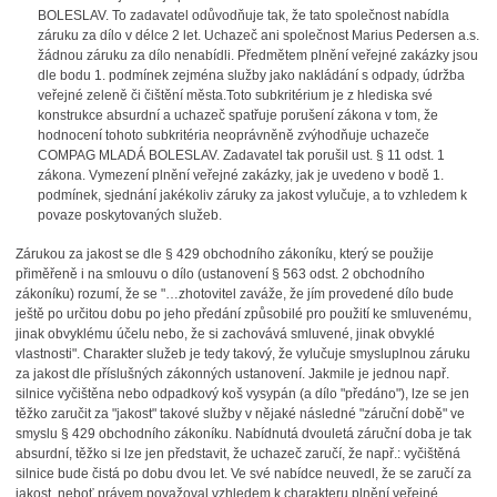
BOLESLAV. To zadavatel odůvodňuje tak, že tato společnost nabídla
záruku za dílo v délce 2 let. Uchazeč ani společnost Marius Pedersen a.s.
žádnou záruku za dílo nenabídli. Předmětem plnění veřejné zakázky jsou
dle bodu 1. podmínek zejména služby jako nakládání s odpady, údržba
veřejné zeleně či čištění města.Toto subkritérium je z hlediska své
konstrukce absurdní a uchazeč spatřuje porušení zákona v tom, že
hodnocení tohoto subkritéria neoprávněně zvýhodňuje uchazeče
COMPAG MLADÁ BOLESLAV. Zadavatel tak porušil ust. § 11 odst. 1
zákona. Vymezení plnění veřejné zakázky, jak je uvedeno v bodě 1.
podmínek, sjednání jakékoliv záruky za jakost vylučuje, a to vzhledem k
povaze poskytovaných služeb.
Zárukou za jakost se dle § 429 obchodního zákoníku, který se použije
přiměřeně i na smlouvu o dílo (ustanovení § 563 odst. 2 obchodního
zákoníku) rozumí, že se "…zhotovitel zaváže, že jím provedené dílo bude
ještě po určitou dobu po jeho předání způsobilé pro použití ke smluvenému,
jinak obvyklému účelu nebo, že si zachovává smluvené, jinak obvyklé
vlastnosti". Charakter služeb je tedy takový, že vylučuje smysluplnou záruku
za jakost dle příslušných zákonných ustanovení. Jakmile je jednou např.
silnice vyčištěna nebo odpadkový koš vysypán (a dílo "předáno"), lze se jen
těžko zaručit za "jakost" takové služby v nějaké následné "záruční době" ve
smyslu § 429 obchodního zákoníku. Nabídnutá dvouletá záruční doba je tak
absurdní, těžko si lze jen představit, že uchazeč zaručí, že např.: vyčištěná
silnice bude čistá po dobu dvou let. Ve své nabídce neuvedl, že se zaručí za
jakost, neboť právem považoval vzhledem k charakteru plnění veřejné