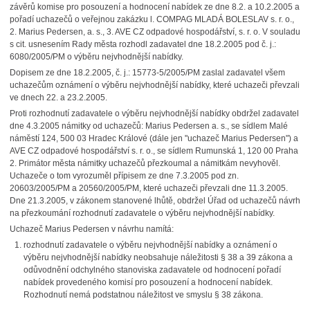
závěrů komise pro posouzení a hodnocení nabídek ze dne 8.2. a 10.2.2005 a
pořadí uchazečů o veřejnou zakázku l. COMPAG MLADÁ BOLESLAV s. r. o.,
2. Marius Pedersen, a. s., 3. AVE CZ odpadové hospodářství, s. r. o. V souladu
s cit. usnesením Rady města rozhodl zadavatel dne 18.2.2005 pod č. j.:
6080/2005/PM o výběru nejvhodnější nabídky.
Dopisem ze dne 18.2.2005, č. j.: 15773-5/2005/PM zaslal zadavatel všem
uchazečům oznámení o výběru nejvhodnější nabídky, které uchazeči převzali
ve dnech 22. a 23.2.2005.
Proti rozhodnutí zadavatele o výběru nejvhodnější nabídky obdržel zadavatel
dne 4.3.2005 námitky od uchazečů: Marius Pedersen a. s., se sídlem Malé
náměstí 124, 500 03 Hradec Králové (dále jen "uchazeč Marius Pedersen") a
AVE CZ odpadové hospodářství s. r. o., se sídlem Rumunská 1, 120 00 Praha
2. Primátor města námitky uchazečů přezkoumal a námitkám nevyhověl.
Uchazeče o tom vyrozuměl přípisem ze dne 7.3.2005 pod zn.
20603/2005/PM a 20560/2005/PM, které uchazeči převzali dne 11.3.2005.
Dne 21.3.2005, v zákonem stanovené lhůtě, obdržel Úřad od uchazečů návrh
na přezkoumání rozhodnutí zadavatele o výběru nejvhodnější nabídky.
Uchazeč Marius Pedersen v návrhu namítá:
rozhodnutí zadavatele o výběru nejvhodnější nabídky a oznámení o
výběru nejvhodnější nabídky neobsahuje náležitosti § 38 a 39 zákona a
odůvodnění odchylného stanoviska zadavatele od hodnocení pořadí
nabídek provedeného komisí pro posouzení a hodnocení nabídek.
Rozhodnutí nemá podstatnou náležitost ve smyslu § 38 zákona.