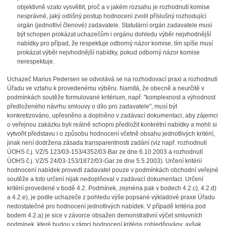
objektivně vzato vysvětlit, proč a v jakém rozsahu je rozhodnutí komise
nesprávné, jaký odlišný postup hodnocení zvolil příslušný rozhodující
orgán (jednotliví členové) zadavatele. Statutární orgán zadavatele musí
být schopen prokázat uchazečům i orgánu dohledu výběr nejvhodnější
nabídky pro případ, že respektuje odborný názor komise, tím spíše musí
prokázat výběr nejvhodnější nabídky, pokud odborný názor komise
nerespektuje.
Uchazeč Marius Pedersen se odvolává se na rozhodovací praxi a rozhodnutí
Úřadu ve vztahu k provedenému výběru. Namítá, že obecně a neurčitě v
podmínkách soutěže formulované kritérium, např. "komplexnost a výhodnost
předloženého návrhu smlouvy o dílo pro zadavatele", musí být
konkretizováno, upřesněno a doplněno v zadávací dokumentaci, aby zájemci
o veřejnou zakázku byli reálně schopni předložit konkrétní nabídky a mohli si
vytvořit představu i o způsobu hodnocení včetně obsahu jednotlivých kritérií,
jinak není dodržena zásada transparentnosti zadání (viz např. rozhodnutí
ÚOHS č.j. VZ/S 123/03-153/4352/03-Bar ze dne 6.10.2003 a rozhodnutí
ÚOHS č.j. VZ/S 24/03-153/1872/03-Gar ze dne 5.5.2003). Určení kritérií
hodnocení nabídek provedl zadavatel pouze v podmínkách obchodní veřejné
soutěže a toto určení nijak nedoplňoval v zadávací dokumentaci. Určení
kritérií provedené v bodě 4.2. Podmínek, zejména pak v bodech 4.2.c), 4.2.d)
a 4.2.e), je podle uchazeče z pohledu výše popsané výkladové praxe Úřadu
nedostatečné pro hodnocení jednotlivých nabídek. V případě kritéria pod
bodem 4.2.a) je sice v závorce obsažen demonstrativní výčet smluvních
podmínek, které budou v rámci hodnocení kritéria zohledňovány, avšak