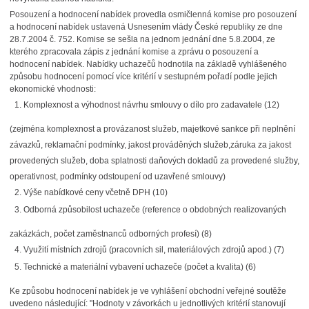
Posouzení a hodnocení nabídek provedla osmičlenná komise pro posouzení
a hodnocení nabídek ustavená Usnesením vlády České republiky ze dne
28.7.2004 č. 752. Komise se sešla na jednom jednání dne 5.8.2004, ze
kterého zpracovala zápis z jednání komise a zprávu o posouzení a
hodnocení nabídek. Nabídky uchazečů hodnotila na základě vyhlášeného
způsobu hodnocení pomocí více kritérií v sestupném pořadí podle jejich
ekonomické vhodnosti:
Komplexnost a výhodnost návrhu smlouvy o dílo pro zadavatele (12)
(zejména komplexnost a provázanost služeb, majetkové sankce při neplnění
závazků, reklamační podmínky, jakost prováděných služeb,záruka za jakost
provedených služeb, doba splatnosti daňových dokladů za provedené služby,
operativnost, podmínky odstoupení od uzavřené smlouvy)
Výše nabídkové ceny včetně DPH (10)
Odborná způsobilost uchazeče (reference o obdobných realizovaných
zakázkách, počet zaměstnanců odborných profesí) (8)
Využití místních zdrojů (pracovních sil, materiálových zdrojů apod.) (7)
Technické a materiální vybavení uchazeče (počet a kvalita) (6)
Ke způsobu hodnocení nabídek je ve vyhlášení obchodní veřejné soutěže
uvedeno následující: "Hodnoty v závorkách u jednotlivých kritérií stanovují