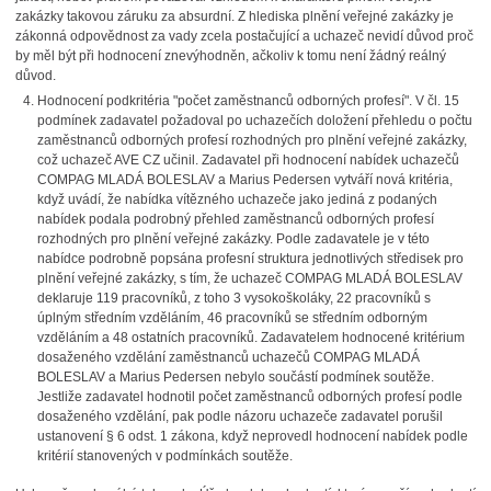
zakázky takovou záruku za absurdní. Z hlediska plnění veřejné zakázky je
zákonná odpovědnost za vady zcela postačující a uchazeč nevidí důvod proč
by měl být při hodnocení znevýhodněn, ačkoliv k tomu není žádný reálný
důvod.
Hodnocení podkritéria "počet zaměstnanců odborných profesí". V čl. 15
podmínek zadavatel požadoval po uchazečích doložení přehledu o počtu
zaměstnanců odborných profesí rozhodných pro plnění veřejné zakázky,
což uchazeč AVE CZ učinil. Zadavatel při hodnocení nabídek uchazečů
COMPAG MLADÁ BOLESLAV a Marius Pedersen vytváří nová kritéria,
když uvádí, že nabídka vítězného uchazeče jako jediná z podaných
nabídek podala podrobný přehled zaměstnanců odborných profesí
rozhodných pro plnění veřejné zakázky. Podle zadavatele je v této
nabídce podrobně popsána profesní struktura jednotlivých středisek pro
plnění veřejné zakázky, s tím, že uchazeč COMPAG MLADÁ BOLESLAV
deklaruje 119 pracovníků, z toho 3 vysokoškoláky, 22 pracovníků s
úplným středním vzděláním, 46 pracovníků se středním odborným
vzděláním a 48 ostatních pracovníků. Zadavatelem hodnocené kritérium
dosaženého vzdělání zaměstnanců uchazečů COMPAG MLADÁ
BOLESLAV a Marius Pedersen nebylo součástí podmínek soutěže.
Jestliže zadavatel hodnotil počet zaměstnanců odborných profesí podle
dosaženého vzdělání, pak podle názoru uchazeče zadavatel porušil
ustanovení § 6 odst. 1 zákona, když neprovedl hodnocení nabídek podle
kritérií stanovených v podmínkách soutěže.