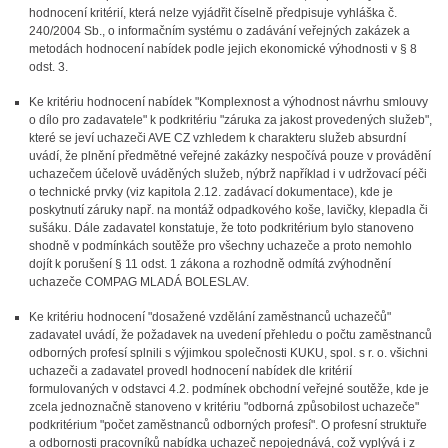
hodnocení kritérií, která nelze vyjádřit číselně předpisuje vyhláška č.
240/2004 Sb., o informačním systému o zadávání veřejných zakázek a
metodách hodnocení nabídek podle jejich ekonomické výhodnosti v § 8
odst. 3.
Ke kritériu hodnocení nabídek "Komplexnost a výhodnost návrhu smlouvy
o dílo pro zadavatele" k podkritériu "záruka za jakost provedených služeb",
které se jeví uchazeči AVE CZ vzhledem k charakteru služeb absurdní
uvádí, že plnění předmětné veřejné zakázky nespočívá pouze v provádění
uchazečem účelově uváděných služeb, nýbrž například i v udržovací péči
o technické prvky (viz kapitola 2.12. zadávací dokumentace), kde je
poskytnutí záruky např. na montáž odpadkového koše, lavičky, klepadla či
sušáku. Dále zadavatel konstatuje, že toto podkritérium bylo stanoveno
shodně v podmínkách soutěže pro všechny uchazeče a proto nemohlo
dojít k porušení § 11 odst. 1 zákona a rozhodně odmítá zvýhodnění
uchazeče COMPAG MLADÁ BOLESLAV.
Ke kritériu hodnocení "dosažené vzdělání zaměstnanců uchazečů"
zadavatel uvádí, že požadavek na uvedení přehledu o počtu zaměstnanců
odborných profesí splnili s výjimkou společnosti KUKU, spol. s r. o. všichni
uchazeči a zadavatel provedl hodnocení nabídek dle kritérií
formulovaných v odstavci 4.2. podmínek obchodní veřejné soutěže, kde je
zcela jednoznačně stanoveno v kritériu "odborná způsobilost uchazeče"
podkritérium "počet zaměstnanců odborných profesí". O profesní struktuře
a odbornosti pracovníků nabídka uchazeč nepojednává, což vyplývá i z