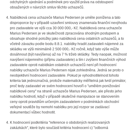
odchylných ujednání a podmínek pro využití práva na odstoupení
obsažených v návrzích smluv těchto uchazečů.
Nabídková cena uchazeče Marius Pedersen je uměle ponížena a tato
disproporce by v případě uzavření smlouvy znamenala finanční nevýhodu
pro zadavatele ve výši cca 30 000 000,- Kč. Nabídková cena uchazeče
Marius Pedersen je ve skutečnosti zpracována shodným postupem a
obsahuje shodné položky jako nabídková cena ostatních uchazečů, a to
včetně závazku podle bodu 8.8.1. nabídky hradit zadavateli nájemné za
skládku ve výši minimálně 2 500 000,- Kč ročně, když tato výše může
dosáhnout (být navýšena) až na 7 % tržeb skládky. Tedy naopak, možnost
navýšení nájemného (příjmu zadavatele) a tím i zvýšeni finančních výhod
zadavatele oproti nabídkám ostatních uchazečů není při hodnocení
nabídky uchazeče Marius Pedersen nijak zohledněna. Jedná se proto o
neobjektivní hodnocení zadavatele. Pokud je vyhodnotitelnost tohoto
kriteria tak jednoznačná, protože matematicky měřitelná jak tvrdí primátor,
proč tedy zadavatel ve svém hodnocení hovoří o "umělém ponižování
nabídkové ceny" na straně uchazeče Marius Pedersen, ale přesto jeho
nabídku hodnotí, když v případě skutečné manipulace se stanovením
ceny oproti pravidlům určeným zadavatelem v podmínkách obchodní
veřejné soutěže by nemohl nabídku pro její rozpor se zadávací
dokumentací vůbec hodnotit.
K hodnocení podkritéria "reference o obdobných realizovaných
zakázkách", které bylo součástí kritéria hodnocení c) "odborná