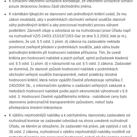
K označení vítězného uchazeče konstatuje, že vítězného uchazeče označil
pouze zkrácenou českou částí obchodního jména.
K námitkám týkajícím se stanovení vah jednotlivých kritérií uvádí, že mu
zákon neukládá, aby v podmínkách obchodní veřejné soutěže stanovil
váhy jednotlivých kritérií a aby precizoval hodnotící proces váhami
podkritérií. Zároveň cituje a odvolává se na rozhodovací praxi Úřadu např.
na rozhodnutí VZ/S 24/03-153/1872/03-Gar ze dne 5.3.2003, kde je m.j.
uvedeno, že ust. § 5 odst. 1 písm. d) zákona na zadavatele neklade
povinnost zveřejnit předem v podmínkách soutěže, jaká váha bude
jednotlivým kritériím při hodnocení nabídek přiřazena. Tím, že uvedl
kritéria pro hodnocení nabídek a jejich pořadí, splnil požadavek kladený
ust. § 5 odst. 1) písm. d) v návaznosti na ust. § 5 odst. 3 zákona. Zadavatel
se domnívá, že stanovil způsob hodnocení nabídek v podmínkách
obchodní veřejné soutěže transparentně, neboť prakticky shodné
hodnocení kritérií, která nelze vyjádřit číselně předepisuje vyhláška č.
240/2004 Sb., o informačním systému o zadávání veřejných zakázek a
metodách hodnocení nabídek podle jejich ekonomické výhodnosti v § 8
odst. 3. Hodnocení číselně vyjádřitelného kritéria - nabídkové ceny bylo
stanoveno jednoznačně transparentním způsobem, neboť byla
předepsána lineární interpolace.
K výběru nejvhodnější nabídky a k odchylnému stanovisku zadavatele od
rozhodnutí komise se zadavatel odvolává na shora uvedené rozhodnutí
Úřadu, ve kterém je obsaženo, že zadavatel má právo, jak vyplývá z ust. §
38 odst. 2 zákona, rozhodnout o výběru nejvhodnější nabídky rozdílně od