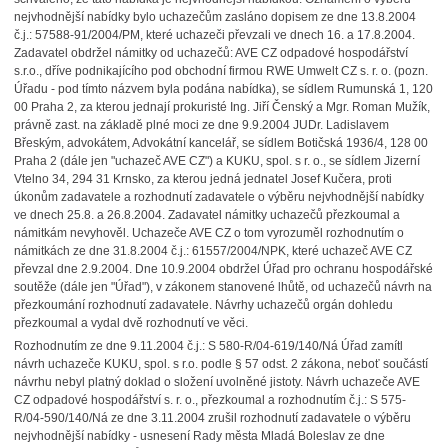
nejvhodnější nabídky bylo uchazečům zasláno dopisem ze dne 13.8.2004
č.j.: 57588-91/2004/PM, které uchazeči převzali ve dnech 16. a 17.8.2004.
Zadavatel obdržel námitky od uchazečů: AVE CZ odpadové hospodářství
s.r.o., dříve podnikajícího pod obchodní firmou RWE Umwelt CZ s. r. o. (pozn.
Úřadu - pod tímto názvem byla podána nabídka), se sídlem Rumunská 1, 120
00 Praha 2, za kterou jednají prokuristé Ing. Jiří Čenský a Mgr. Roman Mužík,
právně zast. na základě plné moci ze dne 9.9.2004 JUDr. Ladislavem
Břeským, advokátem, Advokátní kancelář, se sídlem Botičská 1936/4, 128 00
Praha 2 (dále jen "uchazeč AVE CZ") a KUKU, spol. s r. o., se sídlem Jizerní
Vtelno 34, 294 31 Krnsko, za kterou jedná jednatel Josef Kučera, proti
úkonům zadavatele a rozhodnutí zadavatele o výběru nejvhodnější nabídky
ve dnech 25.8. a 26.8.2004. Zadavatel námitky uchazečů přezkoumal a
námitkám nevyhověl. Uchazeče AVE CZ o tom vyrozuměl rozhodnutím o
námitkách ze dne 31.8.2004 č.j.: 61557/2004/NPK, které uchazeč AVE CZ
převzal dne 2.9.2004. Dne 10.9.2004 obdržel Úřad pro ochranu hospodářské
soutěže (dále jen "Úřad"), v zákonem stanovené lhůtě, od uchazečů návrh na
přezkoumání rozhodnutí zadavatele. Návrhy uchazečů orgán dohledu
přezkoumal a vydal dvě rozhodnutí ve věci.
Rozhodnutím ze dne 9.11.2004 č.j.: S 580-R/04-619/140/Ná Úřad zamítl
návrh uchazeče KUKU, spol. s r.o. podle § 57 odst. 2 zákona, neboť součástí
návrhu nebyl platný doklad o složení uvolněné jistoty. Návrh uchazeče AVE
CZ odpadové hospodářství s. r. o., přezkoumal a rozhodnutím č.j.: S 575-
R/04-590/140/Ná ze dne 3.11.2004 zrušil rozhodnutí zadavatele o výběru
nejvhodnější nabídky - usnesení Rady města Mladá Boleslav ze dne