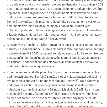
rozhodnutí komise pro posouzení hodnocení, neboť závěry komise nemají
pro zadavatele závazný charakter, ale pouze dispozitivní a že zákon v § 38
odst. 2 nestanoví formu, rozsah ani obsah písemného zdůvodnění výběru
nejvhodnější nabídky odlišného od pořadí nabídek sestaveného podle
hodnocení komise pro posouzení a hodnocení. Zdůrazňuje, že všichni
členové rady města měli možnost důkladného se seznámení s veškerou
dokumentací veřejné zakázky, zejména s nabídkami jednotlivých
uchazečů, podmínek obchodní veřejné soutěže a zadávací dokumentace,
s řadou těchto materiálů se nejen seznamovali, nýbrž se na jednání rady
města podíleli i na jejich tvorbě a schvalování.
Ke stanovisku primátora k části porovnání činnosti komise, která hodnotila
nabídky na jednání dne 5.8.2004 a činnosti komise hodnotící nově nabídky
na jednání dne 8.2.2005 zadavatel konstatoval pouze to, že se komise pro
posouzení a hodnocení nabídek na svém jednání dne 8.2.2005 odchýlila
od způsobu hodnocení nabídek stanoveným zadavatelem v odstavci 4.3
podmínek obchodní veřejné soutěže.
K hodnocení nabídek dle jednotlivých podkritérií - kritérií stanovených v
podmínkách obchodní veřejné soutěže v odst. 4.2., zadavatel odkázal na
své obsáhlé stanovisko k hodnocení nabídek uchazečů. Dále zadavatel
podotýká, že všichni členové rady měli nejen možnost se dokonale s
nabídkami seznámit, nýbrž tak i většina z nich skutečně učinila a na tom
neshledává nic protizákonného. Uvádí, že Rada města je tvořena šesti
členy a seznámení se s obsahem nabídek všemi členy rady nelze dle
názoru zadavatele ani zaručit ani vynutit, je možné však vytvořit podmínky,
aby tito členové hodnotícího orgánu měli dostatečnou možnost se s