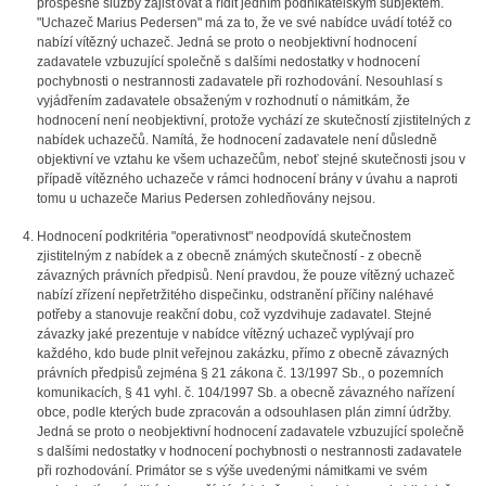
prospěšné služby zajišťovat a řídit jedním podnikatelským subjektem.
"Uchazeč Marius Pedersen" má za to, že ve své nabídce uvádí totéž co
nabízí vítězný uchazeč. Jedná se proto o neobjektivní hodnocení
zadavatele vzbuzující společně s dalšími nedostatky v hodnocení
pochybnosti o nestrannosti zadavatele při rozhodování. Nesouhlasí s
vyjádřením zadavatele obsaženým v rozhodnutí o námitkám, že
hodnocení není neobjektivní, protože vychází ze skutečností zjistitelných z
nabídek uchazečů. Namítá, že hodnocení zadavatele není důsledně
objektivní ve vztahu ke všem uchazečům, neboť stejné skutečnosti jsou v
případě vítězného uchazeče v rámci hodnocení brány v úvahu a naproti
tomu u uchazeče Marius Pedersen zohledňovány nejsou.
Hodnocení podkritéria "operativnost" neodpovídá skutečnostem
zjistitelným z nabídek a z obecně známých skutečností - z obecně
závazných právních předpisů. Není pravdou, že pouze vítězný uchazeč
nabízí zřízení nepřetržitého dispečinku, odstranění příčiny naléhavé
potřeby a stanovuje reakční dobu, což vyzdvihuje zadavatel. Stejné
závazky jaké prezentuje v nabídce vítězný uchazeč vyplývají pro
každého, kdo bude plnit veřejnou zakázku, přímo z obecně závazných
právních předpisů zejména § 21 zákona č. 13/1997 Sb., o pozemních
komunikacích, § 41 vyhl. č. 104/1997 Sb. a obecně závazného nařízení
obce, podle kterých bude zpracován a odsouhlasen plán zimní údržby.
Jedná se proto o neobjektivní hodnocení zadavatele vzbuzující společně
s dalšími nedostatky v hodnocení pochybnosti o nestrannosti zadavatele
při rozhodování. Primátor se s výše uvedenými námitkami ve svém