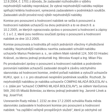
12.8.2004, č. 1701 z důvodu, že zadavatel rozhodnutím o výběru
nejvhodnější nabídky neprokázal, že vybral nejvhodnější nabídku nejlépe
splňující kritéria hodnocení, vymezená zadavatelem v podmínkách soutěže.
Zadavateli uložil provést nový výběr nejvhodnější nabídky.
Komise pro posouzení a hodnocení nabídek se sešla k posouzení a
hodnocení nabídek uchazečů na dvou jednáních a to ve dnech 8. a
10.2.2005, ze kterých vypracovala zprávu o posouzení a hodnocení a zápisy
č. 1 a č. 2, které jsou nedílnou součástí zprávy o posouzení a hodnocení
nabídek ze dne 10.2.2005.
Komise posuzovala a hodnotila při svých jednáních všechny 4 předložené
nabídky. Nejvhodnější nabídkou navrhla zadavateli schválit nabídku
uchazeče Marius Pedersen a. s., se sídlem Malé náměstí 124, 500 03 Hradec
Králové, za kterou jednají prokuristé Ing. Miroslav Kvapil a Ing. Milan Páv.
Po prostudování zprávy o posouzení a hodnocení nabídek a podrobném
porovnání nabídek uchazečů zadavatel dospěl k závěru odchylného
stanoviska od hodnocení komise, změnil pořadí nabídek a vyloučil uchazeče
KUKU, spol. s. r. o. pro obsahové nesplnění podmínek soutěže. Rozhodl, že
nejvhodnější nabídkou je nabídka uchazeče COMPAG MLADÁ BOLESLAV s.
r. o. (dále jen "uchazeč COMPAG MLADÁ BOLESLAV"), se sídlem Vančurova
569, 293 05 Mladá Boleslav, za kterou jednají jednatelé Ing. Jaromír Línek a
Ing. Josef Foit.
Usnesením Rady města č. 2232 ze dne 17.2.2005 schválila Rada města
stanovisko zadavatele k hodnocení komise pro posouzení a hodnocení
nabídek: "na zajištění veřejně prospěšných služeb", které je odchylné od