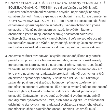
Uchazeč COMPAG MLADÁ BOLESLAV s.r.o., německy COMPAG MLADÁ
BOLESLAV GmbH, IČ: 47551984, se sídlem Vančurova 569, Mladá
Boleslav není v oznámení zadavatele o výběru nejvhodnější nabídky
označen obchodní firmou zapsanou v obchodním rejstříku, ale označením
"COMPAG MLADÁ BOLESLAV s.r.o.". Podle § 39 je podstatnou náležitostí
oznámení o výběru nejvhodnější nabídky uvedení obchodního jména
uchazeče, přičemž podle názoru uchazeče je uvádění řádného
obchodního jména (resp. obchodní firmy) podstatnou náležitostí
veškerých úkonů zadavatele v rámci obchodní veřejné soutěže včetně
rozhodnutí zadavatele o výběru nejvhodnější nabídky. Úkon zadavatele
neobsahuje náležitosti stanovené zákonem a proto odporuje zákonu.
Zadavatel v rámci rozhodování o výběru nejvhodnější nabídky porušil
pravidla pro posouzení a hodnocení nabídek, zejména porušil zásady
transparentnosti, průkaznosti a nestrannosti při rozhodování, současně
zadavatel nerespektoval zásadu odbornosti při hodnocení nabídek a z
toho plyne neschopnost zadavatele prokázat nade vší pochybnost výběr
objektivně nejvhodnější nabídky. V souladu s ust. §§ 5 a 6 zákona je
zadavatel povinen uvést způsob hodnocení přímo ve zveřejněných
podmínkách obchodní veřejné soutěže a tento zvolený způsob hodnocení
bez odchýlení aplikovat v průběhu hodnocení nabídek jednotlivých
uchazečů. Zadavatelem provedené zdůvodnění výběru nejvhodnější
nabídky musí být dostatečně určité, přehledné a logické. Při zdůvodnění
odchylného stanoviska musí zadavatel vycházet ze skutečného obsahu
podmínek soutěže a skutečného obsahu nabídek uchazečů; musí