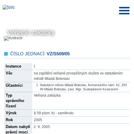
Veřejné zakázky
ČÍSLO JEDNACÍ:
VZ/S509/05
Instance
I.
Věc
na zajištění veřejně prospěšných služeb ve statutárním
městě Mladá Boleslav
Účastníci
Statutární město Mladá Boleslav, Komenského nám. 61, 293
49 Mladá Boleslav, zast. Mgr. Svatoplukem Kvaizarem
Typ
Veřejná zakázka
správního
řízení
Výrok
§ 59 písm. b) - zamítnuto
Rok
2005
Datum nabytí
2. 9. 2005
právní moci