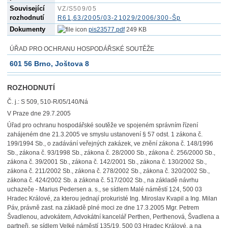
Související
VZ/S509/05
rozhodnutí
R61,63/2005/03-21029/2006/300-Šp
Dokumenty
pis23577.pdf
249 KB
ÚŘAD PRO OCHRANU HOSPODÁŘSKÉ SOUTĚŽE
601 56 Brno, Joštova 8
ROZHODNUTÍ
Č. j.: S 509, 510-R/05/140/Ná
V Praze dne 29.7.2005
Úřad pro ochranu hospodářské soutěže ve spojeném správním řízení
zahájeném dne 21.3.2005 ve smyslu ustanovení § 57 odst. 1 zákona č.
199/1994 Sb., o zadávání veřejných zakázek, ve znění zákona č. 148/1996
Sb., zákona č. 93/1998 Sb., zákona č. 28/2000 Sb., zákona č. 256/2000 Sb.,
zákona č. 39/2001 Sb., zákona č. 142/2001 Sb., zákona č. 130/2002 Sb.,
zákona č. 211/2002 Sb., zákona č. 278/2002 Sb., zákona č. 320/2002 Sb.,
zákona č. 424/2002 Sb. a zákona č. 517/2002 Sb., na základě návrhu
uchazeče - Marius Pedersen a. s., se sídlem Malé náměstí 124, 500 03
Hradec Králové, za kterou jednají prokuristé Ing. Miroslav Kvapil a Ing. Milan
Páv, právně zast. na základě plné moci ze dne 17.3.2005 Mgr. Petrem
Švadlenou, advokátem, Advokátní kancelář Perthen, Perthenová, Švadlena a
partneři, se sídlem Velké náměstí 135/19, 500 03 Hradec Králové, a na