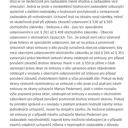
dnů) je ve skutečnosti pro zadavatele méně vhodná a zadavatele více
omezující. Jedná se proto o neobjektivní hodnocení zadavatele vzbuzující
společně s dalšími nedostatky v hodnocení pochybnosti o nestrannosti
zadavatele při rozhodování. Uchazeč trvá na obsahu svojí námitky, neboť
ve skutečnosti platí při výkladu závazků ustanovení § 536 až § 565
obchodního zákoníku - Smlouva o dílo - jsou tzv. speciálními
ustanoveními k ust. § 261 až § 408 obchodního zákoníku - Obecná
ustanovení o obchodních závazcích. Tzn., že pokud není něco výslovně
jinak řešeno ve speciálním ustanovení, tak se na práva a povinnosti
smluvních stran smlouvy o dílo použijí označená obecná ustanovení, kdy
mezi obecnými ustanoveními obchodního zákoníku je část § 344 až § 351
vymezující právo kterékoli smluvní strany odstoupit od smlouvy, pro případ
porušení závazků druhou stranou. Navíc v ust. § 550 je přímo v části
upravující práva stran ze smlouvy o dílo upraveno právo objednatele
odstoupit v souladu s obecnými ustanoveními od smlouvy pro případ
porušení závazků zhotovitelem řádné a včas provádět dílo. Pokud se tedy
strany výslovně nedohodnou ve smlouvě o dílo jinak (což platí pro návrh
smlouvy ze strany uchazeče Marius Pedersen), platí v celém rozsahu
výše popsaná práva stran, odstoupit od smlouvy v souladu s obchodním
zákoníkem pro případ porušení povinností druhou smluvní stranou. Pokud
by primátor správně a v souladu s platným právem hodnotil návrhy smluv
jednotlivých uchazečů, musel by dospět k závěru, že možnost odstoupení
od smlouvy je v případě návrhu uchazeče Marius Pedersen pro
zadavatele nejvýhodnější, naproti tomu možnost odstoupení je v případě
návrhů ostatních uchazečů ztížena v neprospěch zadavatele z důvodu