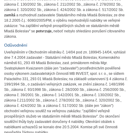
zákona č. 130/2002 Sb., zákona č. 211/2002 Sb., zákona č. 278/2002 Sb.,
zákona č. 320/2002 Sb., zákona č. 424/2002 Sb. a zákona č. 517/2002 Sb.
zamítá
a rozhodnutí zadavatele Statutárního města Mladá Boleslav, ze dne
18.2.2005 č.j.: 6080/2005/PM, o výběru nejvhodnější nabídky ve veřejné
zakázce: "na zajištění veřejně prospěšných služeb ve statutárním městě
Mladá Boleslav" se
potvrzuje,
neboť nebylo shledáno porušení citovaného
zákona.
Odůvodnění
Uveřejněním v Obchodním věstníku č. 14/04 pod zn. 189945-14/04, vyhlásil
dne 7.4.2004 zadavatel - Statutární město Mladá Boleslav, Komenského
náměstí 61, 293 49 Mladá Boleslav, zast. primátorem města Mgr.
Svatoplukem Kvaizarem (dále jen "zadavatel") prostřednictvím pověřené
osoby výkonem zadavatelských činností MB INVEST, spol. s r. o., se sídlem
Palackého 331, 293 01 Mladá Boleslav, na základě ustanovení § 4 zákona č.
199/1994 Sb., o zadávání veřejných zakázek, ve znění zákona č. 148/1996
Sb., zákona č. 93/1998 Sb., zákona č. 28/2000 Sb., zákona č. 256/2000 Sb.,
zákona č. 39/2001 Sb., zákona č. 142/2001 Sb., zákona č. 130/2002 Sb.,
zákona č.211/2002 Sb., zákona č. 278/2002 Sb., zákona č. 320/2002 Sb.,
zákona č. 424/2002 Sb. a zákona č. 517/2002 Sb. (dále jen "zákon")
obchodní veřejnou soutěž na veřejnou zakázku: "zajištění veřejně
prospěšných služeb ve statutárním městě Mladá Boleslav". Do skončení
soutěžní lhůty byly zadavateli doručeny 4 nabídky. Otevírání obálek s
nabídkami uchazečů se konalo dne 20.5.2004. Komise při své činnosti
nevyřadila žádnou nabídku.