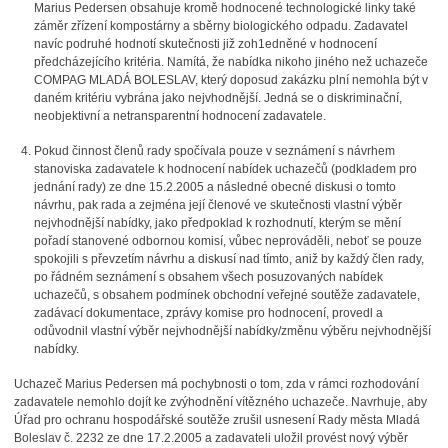
Marius Pedersen obsahuje kromě hodnocené technologické linky také
záměr zřízení kompostárny a sběrny biologického odpadu. Zadavatel
navíc podruhé hodnotí skutečnosti již zoh1edněné v hodnocení
předcházejícího kritéria. Namítá, že nabídka nikoho jiného než uchazeče
COMPAG MLADÁ BOLESLAV, který doposud zakázku plní nemohla být v
daném kritériu vybrána jako nejvhodnější. Jedná se o diskriminační,
neobjektivní a netransparentní hodnocení zadavatele.
Pokud činnost členů rady spočívala pouze v seznámení s návrhem
stanoviska zadavatele k hodnocení nabídek uchazečů (podkladem pro
jednání rady) ze dne 15.2.2005 a následné obecné diskusi o tomto
návrhu, pak rada a zejména její členové ve skutečnosti vlastní výběr
nejvhodnější nabídky, jako předpoklad k rozhodnutí, kterým se mění
pořadí stanovené odbornou komisí, vůbec neprováděli, neboť se pouze
spokojili s převzetím návrhu a diskusí nad tímto, aniž by každý člen rady,
po řádném seznámení s obsahem všech posuzovaných nabídek
uchazečů, s obsahem podmínek obchodní veřejné soutěže zadavatele,
zadávací dokumentace, zprávy komise pro hodnocení, provedl a
odůvodnil vlastní výběr nejvhodnější nabídky/změnu výběru nejvhodnější
nabídky.
Uchazeč Marius Pedersen má pochybnosti o tom, zda v rámci rozhodování
zadavatele nemohlo dojít ke zvýhodnění vítězného uchazeče. Navrhuje, aby
Úřad pro ochranu hospodářské soutěže zrušil usnesení Rady města Mladá
Boleslav č. 2232 ze dne 17.2.2005 a zadavateli uložil provést nový výběr