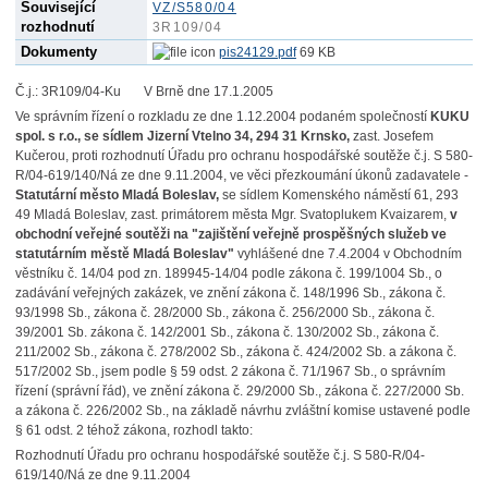
Související
VZ/S580/04
rozhodnutí
3R109/04
Dokumenty
pis24129.pdf
69 KB
Č.j.: 3R109/04-Ku V Brně dne 17.1.2005
Ve správním řízení o rozkladu ze dne 1.12.2004 podaném společností
KUKU
spol. s r.o., se sídlem Jizerní Vtelno 34, 294 31 Krnsko,
zast. Josefem
Kučerou, proti rozhodnutí Úřadu pro ochranu hospodářské soutěže č.j. S 580-
R/04-619/140/Ná ze dne 9.11.2004, ve věci přezkoumání úkonů zadavatele -
Statutární město Mladá Boleslav,
se sídlem Komenského náměstí 61, 293
49 Mladá Boleslav, zast. primátorem města Mgr. Svatoplukem Kvaizarem,
v
obchodní veřejné soutěži na "zajištění veřejně prospěšných služeb ve
statutárním městě Mladá Boleslav"
vyhlášené dne 7.4.2004 v Obchodním
věstníku č. 14/04 pod zn. 189945-14/04 podle zákona č. 199/1004 Sb., o
zadávání veřejných zakázek, ve znění zákona č. 148/1996 Sb., zákona č.
93/1998 Sb., zákona č. 28/2000 Sb., zákona č. 256/2000 Sb., zákona č.
39/2001 Sb. zákona č. 142/2001 Sb., zákona č. 130/2002 Sb., zákona č.
211/2002 Sb., zákona č. 278/2002 Sb., zákona č. 424/2002 Sb. a zákona č.
517/2002 Sb., jsem podle § 59 odst. 2 zákona č. 71/1967 Sb., o správním
řízení (správní řád), ve znění zákona č. 29/2000 Sb., zákona č. 227/2000 Sb.
a zákona č. 226/2002 Sb., na základě návrhu zvláštní komise ustavené podle
§ 61 odst. 2 téhož zákona, rozhodl takto:
Rozhodnutí Úřadu pro ochranu hospodářské soutěže č.j. S 580-R/04-
619/140/Ná ze dne 9.11.2004