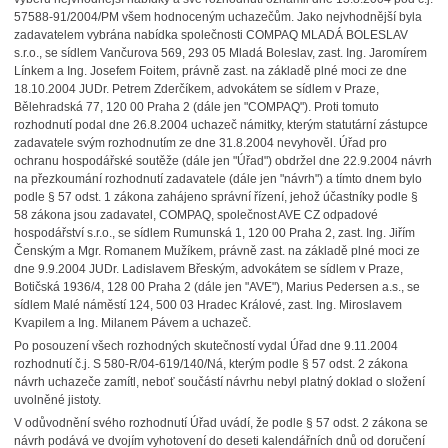
57588-91/2004/PM všem hodnoceným uchazečům. Jako nejvhodnější byla
zadavatelem vybrána nabídka společnosti COMPAQ MLADÁ BOLESLAV
s.r.o., se sídlem Vančurova 569, 293 05 Mladá Boleslav, zast. Ing. Jaromírem
Línkem a Ing. Josefem Foitem, právně zast. na základě plné moci ze dne
18.10.2004 JUDr. Petrem Zderčíkem, advokátem se sídlem v Praze,
Bělehradská 77, 120 00 Praha 2 (dále jen "COMPAQ"). Proti tomuto
rozhodnutí podal dne 26.8.2004 uchazeč námitky, kterým statutární zástupce
zadavatele svým rozhodnutím ze dne 31.8.2004 nevyhověl. Úřad pro
ochranu hospodářské soutěže (dále jen "Úřad") obdržel dne 22.9.2004 návrh
na přezkoumání rozhodnutí zadavatele (dále jen "návrh") a tímto dnem bylo
podle § 57 odst. 1 zákona zahájeno správní řízení, jehož účastníky podle §
58 zákona jsou zadavatel, COMPAQ, společnost AVE CZ odpadové
hospodářství s.r.o., se sídlem Rumunská 1, 120 00 Praha 2, zast. Ing. Jiřím
Čenským a Mgr. Romanem Mužíkem, právně zast. na základě plné moci ze
dne 9.9.2004 JUDr. Ladislavem Břeským, advokátem se sídlem v Praze,
Botičská 1936/4, 128 00 Praha 2 (dále jen "AVE"), Marius Pedersen a.s., se
sídlem Malé náměstí 124, 500 03 Hradec Králové, zast. Ing. Miroslavem
Kvapilem a Ing. Milanem Pávem a uchazeč.
Po posouzení všech rozhodných skutečností vydal Úřad dne 9.11.2004
rozhodnutí č.j. S 580-R/04-619/140/Ná, kterým podle § 57 odst. 2 zákona
návrh uchazeče zamítl, neboť součástí návrhu nebyl platný doklad o složení
uvolněné jistoty.
V odůvodnění svého rozhodnutí Úřad uvádí, že podle § 57 odst. 2 zákona se
návrh podává ve dvojím vyhotovení do deseti kalendářních dnů od doručení