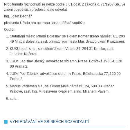
Proti tomuto rozhodnutí se nelze podle § 61 odst. 2 zákona č. 71/1967 Sb., ve
znění pozdějších předpisů, dále odvolat.
Ing. Josef Bednář
předseda Úřadu pro ochranu hospodářské soutěže
Obdrží:
Statutární město Mladá Boleslav, se sídlem Komenského náměstí 61, 293
49 Mladá Boleslav, zast. primátorem města Mgr. Svatoplukem Kvaizarem,
KUKU spol. s r.o., se sídlem Jizerní Vtelno 34, 294 31 Krnsko, zast.
Josefem Kučerou,
JUDr. Ladislav Břeský, advokát se sídlem v Praze, Botičská 1936/4, 128
00 Praha 2,
JUDr. Petr Zderčík, advokát se sídlem v Praze, Bělehradská 77, 120 00
Praha 2,
Marius Pedersen a.s., se sídlem Malé náměstí 124, 500 03 Hradec
Králové, zast. Ing. Miroslavem Kvapilem a Ing. Milanem Pávem,
spis.
VYHLEDÁVÁNÍ VE SBÍRKÁCH ROZHODNUTÍ