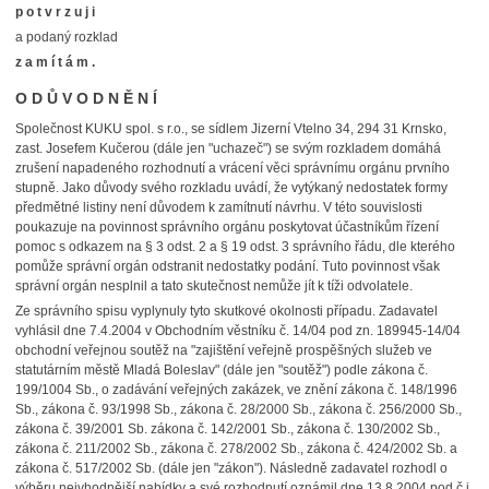
p o t v r z u j i
a podaný rozklad
z a m í t á m .
O D Ů V O D N Ě N Í
Společnost KUKU spol. s r.o., se sídlem Jizerní Vtelno 34, 294 31 Krnsko,
zast. Josefem Kučerou (dále jen "uchazeč") se svým rozkladem domáhá
zrušení napadeného rozhodnutí a vrácení věci správnímu orgánu prvního
stupně. Jako důvody svého rozkladu uvádí, že vytýkaný nedostatek formy
předmětné listiny není důvodem k zamítnutí návrhu. V této souvislosti
poukazuje na povinnost správního orgánu poskytovat účastníkům řízení
pomoc s odkazem na § 3 odst. 2 a § 19 odst. 3 správního řádu, dle kterého
pomůže správní orgán odstranit nedostatky podání. Tuto povinnost však
správní orgán nesplnil a tato skutečnost nemůže jít k tíži odvolatele.
Ze správního spisu vyplynuly tyto skutkové okolnosti případu. Zadavatel
vyhlásil dne 7.4.2004 v Obchodním věstníku č. 14/04 pod zn. 189945-14/04
obchodní veřejnou soutěž na "zajištění veřejně prospěšných služeb ve
statutárním městě Mladá Boleslav" (dále jen "soutěž") podle zákona č.
199/1004 Sb., o zadávání veřejných zakázek, ve znění zákona č. 148/1996
Sb., zákona č. 93/1998 Sb., zákona č. 28/2000 Sb., zákona č. 256/2000 Sb.,
zákona č. 39/2001 Sb. zákona č. 142/2001 Sb., zákona č. 130/2002 Sb.,
zákona č. 211/2002 Sb., zákona č. 278/2002 Sb., zákona č. 424/2002 Sb. a
zákona č. 517/2002 Sb. (dále jen "zákon"). Následně zadavatel rozhodl o
výběru nejvhodnější nabídky a své rozhodnutí oznámil dne 13.8.2004 pod č.j.