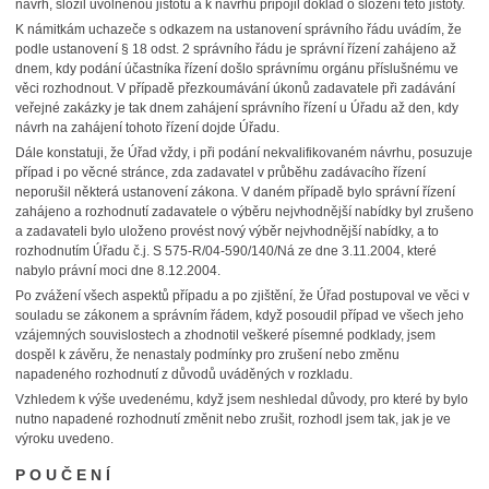
návrh, složil uvolněnou jistotu a k návrhu připojil doklad o složení této jistoty.
K námitkám uchazeče s odkazem na ustanovení správního řádu uvádím, že
podle ustanovení § 18 odst. 2 správního řádu je správní řízení zahájeno až
dnem, kdy podání účastníka řízení došlo správnímu orgánu příslušnému ve
věci rozhodnout. V případě přezkoumávání úkonů zadavatele při zadávání
veřejné zakázky je tak dnem zahájení správního řízení u Úřadu až den, kdy
návrh na zahájení tohoto řízení dojde Úřadu.
Dále konstatuji, že Úřad vždy, i při podání nekvalifikovaném návrhu, posuzuje
případ i po věcné stránce, zda zadavatel v průběhu zadávacího řízení
neporušil některá ustanovení zákona. V daném případě bylo správní řízení
zahájeno a rozhodnutí zadavatele o výběru nejvhodnější nabídky byl zrušeno
a zadavateli bylo uloženo provést nový výběr nejvhodnější nabídky, a to
rozhodnutím Úřadu č.j. S 575-R/04-590/140/Ná ze dne 3.11.2004, které
nabylo právní moci dne 8.12.2004.
Po zvážení všech aspektů případu a po zjištění, že Úřad postupoval ve věci v
souladu se zákonem a správním řádem, když posoudil případ ve všech jeho
vzájemných souvislostech a zhodnotil veškeré písemné podklady, jsem
dospěl k závěru, že nenastaly podmínky pro zrušení nebo změnu
napadeného rozhodnutí z důvodů uváděných v rozkladu.
Vzhledem k výše uvedenému, když jsem neshledal důvody, pro které by bylo
nutno napadené rozhodnutí změnit nebo zrušit, rozhodl jsem tak, jak je ve
výroku uvedeno.
P O U Č E N Í