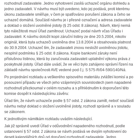
rozhodnutí zadavatele. Jedno vyhotovení zasílá uchazeč orgánu dohledu a
jedno zadavateli. V návrhu musí být uvedeno, kdo jej podává, proti kterému
úkonu zadavatele směřuje, v čem je spatřováno porušení zákona a čeho se
uchazeč domáhá. Součástí návrhu je i přesné označení a adresa zadavatele
a doklad o složení uvolněné jistoty (§ 25 odst. 8 zákona). Návrh, který nemá
tyto náležitosti musí Úřad zamítnout. Uchazeč podal návrh včas Úřadu i
zadavateli. K návrhu doložil kopii záruční listiny ze dne 20.5.2004, nikoliv
originál, která byla uchazeči uvolněna dne 13.8.2004 a obsahovala platnost
do 30.9.2004. Uchazeč tím, že zadavateli znovu nesložil uvolněnou jistotu,
nesplnil podmínku § 25 odst. 8 zákona. Kopie bankovní záruky není
příslušnou listinou, která by zaručovala zadavateli uplatnění výkonu práva z
poskytnuté jistoty. Úřad dále uvádí, že ve věci bylo zahájeno správní řízení na
základě návrhu společnosti AVE vedené pod č.j. S 575-R/04-590/140/Ná.
Po projednání rozkladu a veškerého spisového materiálu zvláštní komisí a po
posouzení případu ve všech jeho vzájemných souvislostech jsem napadené
rozhodnutí přezkoumal v celém rozsahu a s přihlédnutím k doporučení této
komise dospěl k následujícímu závěru:
Úřad tím, že návrh uchazeče podle § 57 odst. 2 zákona zamítl, neboť součástí
návrhu nebyl doklad o složení uvolněné jistoty, rozhodl správně a v souladu
se zákonem.
K jednotlivým námitkám rozkladu uvádím následující.
Jak již správně uvedl Úřad v odůvodnění napadeného rozhodnutí, podle
ustanovení § 57 odst. 2 zákona se návrh podává ve dvojím vyhotovení do
deseti kalendářních dnů od doručení rozhodnutí zadavatele. Jedno