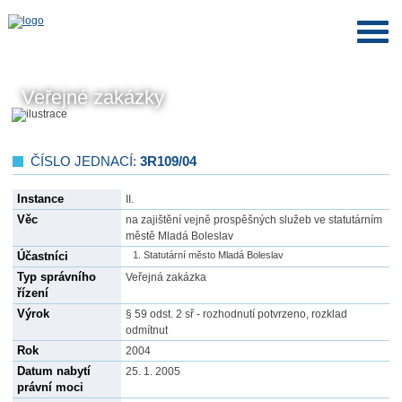
Veřejné zakázky
ČÍSLO JEDNACÍ:
3R109/04
Instance
II.
Věc
na zajištění vejně prospěšných služeb ve statutárním
městě Mladá Boleslav
Účastníci
Statutární město Mladá Boleslav
Typ správního
Veřejná zakázka
řízení
Výrok
§ 59 odst. 2 sř - rozhodnutí potvrzeno, rozklad
odmítnut
Rok
2004
Datum nabytí
25. 1. 2005
právní moci