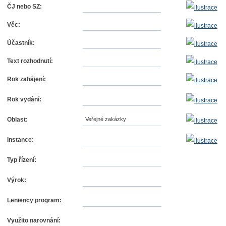
ČJ nebo SZ:
Věc:
Účastník:
Text rozhodnutí:
Rok zahájení:
Rok vydání:
Oblast:
Veřejné zakázky
Instance:
Typ řízení:
Výrok:
Leniency program:
Využito narovnání: