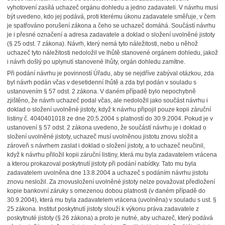
vyhotovení zasílá uchazeč orgánu dohledu a jedno zadavateli. V návrhu musí
být uvedeno, kdo jej podává, proti kterému úkonu zadavatele směřuje, v čem
je spatřováno porušení zákona a čeho se uchazeč domáhá. Součástí návrhu
je i přesné označení a adresa zadavatele a doklad o složení uvolněné jistoty
(§ 25 odst. 7 zákona). Návrh, který nemá tyto náležitosti, nebo u něhož
uchazeč tyto náležitosti nedoložil ve lhůtě stanovené orgánem dohledu, jakož
i návrh došlý po uplynutí stanovené lhůty, orgán dohledu zamítne.
Při podání návrhu je povinností Úřadu, aby se nejdříve zabýval otázkou, zda
byl návrh podán včas v desetidenní lhůtě a zda byl podán v souladu s
ustanovením § 57 odst. 2 zákona. V daném případě bylo nepochybně
zjištěno, že návrh uchazeč podal včas, ale nedoložil jako součást návrhu i
doklad o složení uvolněné jistoty, když k návrhu připojil pouze kopii záruční
listiny č. 4040401018 ze dne 20.5.2004 s platností do 30.9.2004. Pokud je v
ustanovení § 57 odst. 2 zákona uvedeno, že součástí návrhu je i doklad o
složení uvolněné jistoty, uchazeč musí uvolněnou jistotu znovu složit a
zároveň s návrhem zaslat i doklad o složení jistoty, a to uchazeč neučinil,
když k návrhu přiložil kopii záruční listiny, která mu byla zadavatelem vrácena
a kterou prokazoval poskytnutí jistoty při podání nabídky. Tato mu byla
zadavatelem uvolněna dne 13.8.2004 a uchazeč s podáním návrhu jistotu
znovu nesložil. Za znovusložení uvolněné jistoty nelze považovat předložení
kopie bankovní záruky s omezenou dobou platnosti (v daném případě do
30.9.2004), která mu byla zadavatelem vrácena (uvolněna) v souladu s ust. §
25 zákona. Institut poskytnutí jistoty slouží k výkonu práva zadavatele z
poskytnuté jistoty (§ 26 zákona) a proto je nutné, aby uchazeč, který podává