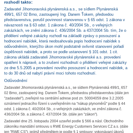
rozhodl takto:
Zadavatel Jihomoravská plynárenská a.s., se sídlem Plynárenská
499/1, 657 02 Brno, zastoupený Ing. Danem Ťokem, předsedou
představenstva, porušil povinnost stanovenou v § 65 odst. 1 zákona v
návaznosti na § 63 odst. 1 zákona č. 40/2004 Sb., o veřejných
zakázkách, ve znění zákona č. 436/2004 Sb. a 437/2004 Sb. tím, že o
přidělení veřejné zakázky rozhodl na základě zprávy o posouzení a
hodnocení nabídek, která neobsahovala popis hodnocení nabídek s
odůvodněním, kterýžto úkon mohl podstatně ovlivnit stanovení pořadí
úspěšnosti nabídek, a proto se podle ustanovení § 101 odst. 1 cit.
zákona ukládá zadavateli Jihomoravské plynárenské a.s. provedení
opatření k nápravě, a to zrušení rozhodnutí o přidělení veřejné zakázky
ze dne 5.5.2005 a provedení nového posouzení a hodnocení nabídek, a
to do 30 dnů od nabytí právní moci tohoto rozhodnutí.
Odůvodnění
Zadavatel Jihomoravská plynárenská a.s., se sídlem Plynárenská 499/1, 657
02 Brno, zastoupený Ing. Danem Ťokem, předsedou představenstva (dále jen
"zadavatel"), zveřejnil na centrální adrese pod zn. 50004059 dne 3.2.2005
oznámení jednacího řízení s uveřejněním na "nákup plynoměrů" podle § 44
odst. 1 zákona č. 40/2004 Sb., o veřejných zakázkách, ve znění zákona č.
436/2004 Sb. a zákona č. 437/2004 Sb. (dále jen "zákon").
Zadavatel dne 25. listopadu 2004 uzavřel podle § 566 a násl. Obchodního
zákoníku mandátní smlouvu s RWE Energy Customers Services CZ a.s. (dále
jen "RWE CS"), jejímž předmětem je podle § 1 smlouvy: vykonávaní úkonů