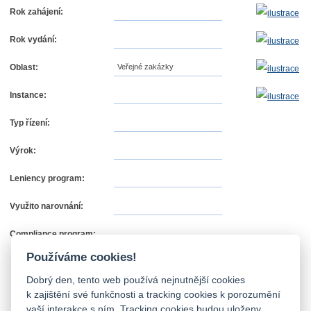
Rok zahájení:
Rok vydání:
Oblast:
Veřejné zakázky
Instance:
Typ řízení:
Výrok:
Leniency program:
Využito narovnání:
Compliance program:
Používáme cookies!
Dobrý den, tento web používá nejnutnější cookies
k zajištění své funkčnosti a tracking cookies k porozumění
vaší interakce s ním. Tracking cookies budou uloženy