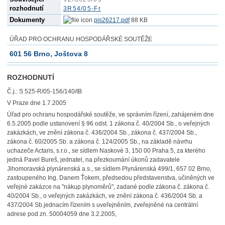
rozhodnutí
3R54/05-Fr
Dokumenty
pis26217.pdf
88 KB
ÚŘAD PRO OCHRANU HOSPODÁŘSKÉ SOUTĚŽE
601 56 Brno, Joštova 8
ROZHODNUTÍ
Č.j.: S 525-R/05-156/140/IB
V Praze dne 1.7.2005
Úřad pro ochranu hospodářské soutěže, ve správním řízení, zahájeném dne
6.5.2005 podle ustanovení § 96 odst. 1 zákona č. 40/2004 Sb., o veřejných
zakázkách, ve znění zákona č. 436/2004 Sb., zákona č. 437/2004 Sb.,
zákona č. 60/2005 Sb. a zákona č. 124/2005 Sb., na základě návrhu
uchazeče Actaris, s.r.o., se sídlem Naskové 3, 150 00 Praha 5, za kterého
jedná Pavel Bureš, jednatel, na přezkoumání úkonů zadavatele
Jihomoravská plynárenská a.s., se sídlem Plynárenská 499/1, 657 02 Brno,
zastoupeného Ing. Danem Ťokem, předsedou představenstva, učiněných ve
veřejné zakázce na "nákup plynoměrů", zadané podle zákona č. zákona č.
40/2004 Sb., o veřejných zakázkách, ve znění zákona č. 436/2004 Sb. a
437/2004 Sb.jednacím řízením s uveřejněním, zveřejněné na centrální
adrese pod zn. 50004059 dne 3.2.2005,