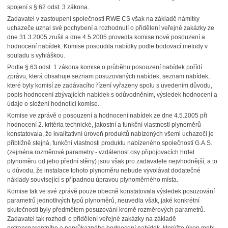
spojení s § 62 odst. 3 zákona.
Zadavatel v zastoupení společnosti RWE CS však na základě námitky
uchazeče uznal své pochybení a rozhodnutí o přidělení veřejné zakázky ze
dne 31.3.2005 zrušil a dne 4.5.2005 provedla komise nové posouzení a
hodnocení nabídek. Komise posoudila nabídky podle bodovací metody v
souladu s vyhláškou.
Podle § 63 odst. 1 zákona komise o průběhu posouzení nabídek pořídí
zprávu, která obsahuje seznam posuzovaných nabídek, seznam nabídek,
které byly komisí ze zadávacího řízení vyřazeny spolu s uvedením důvodu,
popis hodnocení zbývajících nabídek s odůvodněním, výsledek hodnocení a
údaje o složení hodnotící komise.
Komise ve zprávě o posouzení a hodnocení nabídek ze dne 4.5.2005 při
hodnocení 2. kritéria technické, jakostní a funkční vlastnosti plynoměrů
konstatovala, že kvalitativní úroveň produktů nabízených všemi uchazeči je
přibližně stejná, funkční vlastnosti produktu nabízeného společností G.A.S.
(zejména rozměrové parametry - vzdálenost osy připojovacích hrdel
plynoměru od jeho přední stěny) jsou však pro zadavatele nejvhodnější, a to
u důvodu, že instalace tohoto plynoměru nebude vyvolávat dodatečné
náklady související s případnou úpravou plynoměrného místa.
Komise tak ve své zprávě pouze obecně konstatovala výsledek posuzování
parametrů jednotlivých typů plynoměrů, neuvedla však, jaké konkrétní
skutečnosti byly předmětem posuzování kromě rozměrových parametrů.
Zadavatel tak rozhodl o přidělení veřejné zakázky na základě