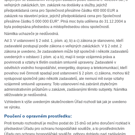
veřejných zakázkách, tzn. zakázek na dodávky a služby, jejichž
předpokládaná cena pro Společnost přesáhne částku 400 000 EUR a
zakázek na stavební práce, jejichž předpokládaná cena pro Společnost
přesáhne částku 5 000 000 EUR". Plná moc byla udělena do 31.12.2004 a
byla podepsána předsedou a místopředsedou obou společností.
Námitka uchazeče je nedůvodná.
Ad 3. V ustanovení § 2 odst. 1, písm. a), b) a c) zákona je stanoveno, kteří
zadavatelé postupují podle zákona o veřejných zakázkách. V § 2 odst. 2
zákona je uvedeno, že zadavatelem může být společně i několik zadavatelů
uvedených v odstavci 1 písm. a) a b), mají-li svoje vzájemná práva a
povinnosti a vztahy k třetím osobám smluvně upraveny. Zadavatelé v
odvětvích vodního hospodářství, energetiky, dopravy a telekomunikací, kteří
povahou své činnosti spadají pod ustanovení § 2 písm. c) zákona, mohou též
vystupovat společně jako několik zadavatelů, ale nemusí mít svoje vztahy
vzájemně smluvně upraveny. Toto ustanovení má zabránit zbytečným
administrativním průtahům u zakázek, zadávanými těmito subjekty. Námitka
stěžovatele je nedůvodná.
Vzhledem k výše uvedeným skutečnostem Úřad rozhodl tak jak je uvedeno
ve výroku.
Poučení o opravném prostředku:
Proti tomuto rozhodnutí je možno podat do 15 dnů od jeho doručení rozklad k
předsedovi Úřadu pro ochranu hospodářské soutěže, a to prostřednictvím
Úřadu pro ochranu hospodářské soutěže, odboru dohledu nad zadáváním