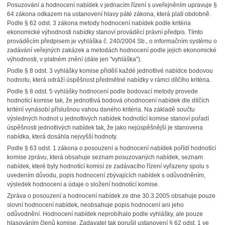
Posuzování a hodnocení nabídek v jednacím řízení s uveřejněním upravuje §
64 zákona odkazem na ustanovení hlavy páté zákona, která platí obdobně.
Podle § 62 odst. 3 zákona metody hodnocení nabídek podle kritéria
ekonomické výhodnosti nabídky stanoví prováděcí právní předpis. Tímto
prováděcím předpisem je vyhláška č. 240/2004 Sb., o informačním systému o
zadávání veřejných zakázek a metodách hodnocení podle jejich ekonomické
výhodnosti, v platném znění (dále jen "vyhláška").
Podle § 8 odst. 3 vyhlášky komise přidělí každé jednotlivé nabídce bodovou
hodnotu, která odráží úspěšnost předmětné nabídky v rámci dílčího kritéria.
Podle § 8 odst. 5 vyhlášky hodnocení podle bodovací metody provede
hodnotící komise tak, že jednotlivá bodová ohodnocení nabídek dle dílčích
kritérií vynásobí příslušnou vahou daného kritéria. Na základě součtu
výsledných hodnot u jednotlivých nabídek hodnotící komise stanoví pořadí
úspěšnosti jednotlivých nabídek tak, že jako nejúspěšnější je stanovena
nabídka, která dosáhla nejvyšší hodnoty.
Podle § 63 odst. 1 zákona o posouzení a hodnocení nabídek pořídí hodnotící
komise zprávu, která obsahuje seznam posuzovaných nabídek, seznam
nabídek, které byly hodnotící komisí ze zadávacího řízení vyřazeny spolu s
uvedením důvodu, popis hodnocení zbývajících nabídek s odůvodněním,
výsledek hodnocení a údaje o složení hodnotící komise.
Zpráva o posouzení a hodnocení nabídek ze dne 30.3.2005 obsahuje pouze
slovní hodnocení nabídek, neobsahuje popis hodnocení ani jeho
odůvodnění. Hodnocení nabídek neprobíhalo podle vyhlášky, ale pouze
hlasováním členů komise. Zadavatel tak porušil ustanovení § 62 odst. 1 ve