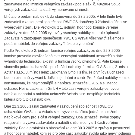
zadavatele nadlimitních veřejných zakázek podle zák. č. 40/2004 Sb., o
veřejných zakázkách, a další vyjmenované činnosti.
Lhůta pro podání nabídek byla stanovena do 28.2.2005. V této lhůtě byly
zadavateli v zastoupení společnosti RWE CS doručeny 3 žádosti o účast ve
výběrovém řízení. Dle Protokolu z 1. jednání hodnotící komise veřejné
zakázky ze dne 23.2.2005 vyhověly všechny nabídky kontrole úplnosti.
Zadavatel v zastoupení společnosti RWE CS vyzval všechny tři zájemce k
podání nabídek do veřejné zakázky "nákup plynoměrů".
Podle Protokolu z 2. jednání komise veřejné zakázky ze dne 22.3.2005
komise provedla otevření obálek s cenovými nabídkami uchazečů a dále
vyhodnotila technické, jakostní a funkční vzorky plynoměrů. Poté komise
stanovila pořadí uchazečů - pro 1. část nabídky: 1. místo G.A.S. a.s., 2. místo
Actaris s.r.o., 3. místo Heinz Lackmann GmbH s tím, že první dva uchazeči
budou písemně vyzváni k dalšímu jednání o ceně. Pro 2. část nabídky komise
konstatovala, že nejvhodnější je nabídka uchazeče G.A.S. a.s., neboť
uchazeč Heinz Lackmann GmbH v této části veřejné zakázky cenovou
nabídku nepodal a nabídka uchazeče Actaris s.r.o. nesplňuje technická
kritéria pro tuto část nabídky.
Dne 22.3.2005 zaslal zadavatel v zastoupení společnosti RWE CS
uchazečům GAS a.s. a Actaris s.r.o. výzvu k dalšímu jednání o snížení
nabídkové ceny pro 1.část veřejné zakázky. Oba uchazeči svými dopisy
reagovali na výzvu zadavatele a nabídli snížení ceny u 1.části veřejné
zakázky. Podle protokolu o hlasování ze dne 30.3.2005 a zprávy o posouzení
a hodnocení nabídek komise pro obě části zakázky zvolila jako nejvýhodnější