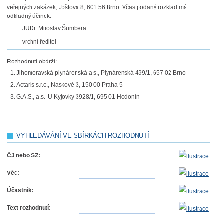
veřejných zakázek, Joštova 8, 601 56 Brno. Včas podaný rozklad má
odkladný účinek.
JUDr. Miroslav Šumbera
vrchní ředitel
Rozhodnutí obdrží:
Jihomoravská plynárenská a.s., Plynárenská 499/1, 657 02 Brno
Actaris s.r.o., Naskové 3, 150 00 Praha 5
G.A.S., a.s., U Kyjovky 3928/1, 695 01 Hodonín
VYHLEDÁVÁNÍ VE SBÍRKÁCH ROZHODNUTÍ
ČJ nebo SZ:
Věc:
Účastník:
Text rozhodnutí: