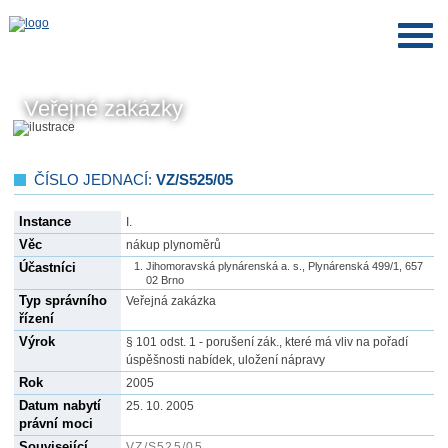
Veřejné zakázky
ČÍSLO JEDNACÍ:
VZ/S525/05
Instance
I.
Věc
nákup plynoměrů
Účastníci
Jihomoravská plynárenská a. s., Plynárenská 499/1, 657
02 Brno
Typ správního
Veřejná zakázka
řízení
Výrok
§ 101 odst. 1 - porušení zák., které má vliv na pořadí
úspěšnosti nabídek, uložení nápravy
Rok
2005
Datum nabytí
25. 10. 2005
právní moci
Související
VZ/S525/05