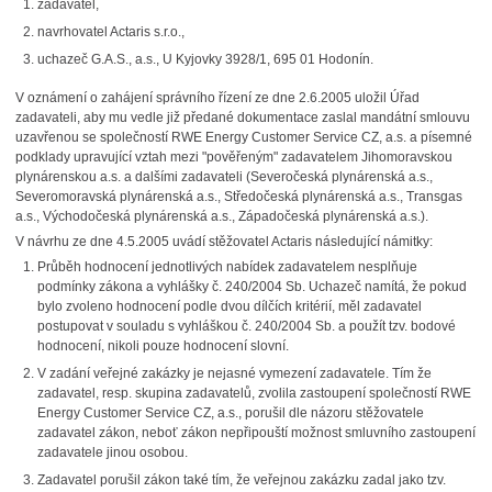
zadavatel,
navrhovatel Actaris s.r.o.,
uchazeč G.A.S., a.s., U Kyjovky 3928/1, 695 01 Hodonín.
V oznámení o zahájení správního řízení ze dne 2.6.2005 uložil Úřad
zadavateli, aby mu vedle již předané dokumentace zaslal mandátní smlouvu
uzavřenou se společností RWE Energy Customer Service CZ, a.s. a písemné
podklady upravující vztah mezi "pověřeným" zadavatelem Jihomoravskou
plynárenskou a.s. a dalšími zadavateli (Severočeská plynárenská a.s.,
Severomoravská plynárenská a.s., Středočeská plynárenská a.s., Transgas
a.s., Východočeská plynárenská a.s., Západočeská plynárenská a.s.).
V návrhu ze dne 4.5.2005 uvádí stěžovatel Actaris následující námitky:
Průběh hodnocení jednotlivých nabídek zadavatelem nesplňuje
podmínky zákona a vyhlášky č. 240/2004 Sb. Uchazeč namítá, že pokud
bylo zvoleno hodnocení podle dvou dílčích kritérií, měl zadavatel
postupovat v souladu s vyhláškou č. 240/2004 Sb. a použít tzv. bodové
hodnocení, nikoli pouze hodnocení slovní.
V zadání veřejné zakázky je nejasné vymezení zadavatele. Tím že
zadavatel, resp. skupina zadavatelů, zvolila zastoupení společností RWE
Energy Customer Service CZ, a.s., porušil dle názoru stěžovatele
zadavatel zákon, neboť zákon nepřipouští možnost smluvního zastoupení
zadavatele jinou osobou.
Zadavatel porušil zákon také tím, že veřejnou zakázku zadal jako tzv.