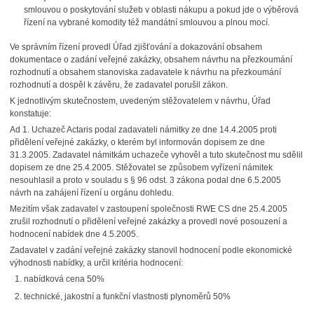
smlouvou o poskytování služeb v oblasti nákupu a pokud jde o výběrová
řízení na vybrané komodity též mandátní smlouvou a plnou mocí.
Ve správním řízení provedl Úřad zjišťování a dokazování obsahem
dokumentace o zadání veřejné zakázky, obsahem návrhu na přezkoumání
rozhodnutí a obsahem stanoviska zadavatele k návrhu na přezkoumání
rozhodnutí a dospěl k závěru, že zadavatel porušil zákon.
K jednotlivým skutečnostem, uvedeným stěžovatelem v návrhu, Úřad
konstatuje:
Ad 1. Uchazeč Actaris podal zadavateli námitky ze dne 14.4.2005 proti
přidělení veřejné zakázky, o kterém byl informován dopisem ze dne
31.3.2005. Zadavatel námitkám uchazeče vyhověl a tuto skutečnost mu sdělil
dopisem ze dne 25.4.2005. Stěžovatel se způsobem vyřízení námitek
nesouhlasil a proto v souladu s § 96 odst. 3 zákona podal dne 6.5.2005
návrh na zahájení řízení u orgánu dohledu.
Mezitím však zadavatel v zastoupení společnosti RWE CS dne 25.4.2005
zrušil rozhodnutí o přidělení veřejné zakázky a provedl nové posouzení a
hodnocení nabídek dne 4.5.2005.
Zadavatel v zadání veřejné zakázky stanovil hodnocení podle ekonomické
výhodnosti nabídky, a určil kritéria hodnocení:
nabídková cena 50%
technické, jakostní a funkční vlastnosti plynoměrů 50%