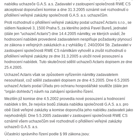
nabídku uchazeče G.A.S. a.s. Zadavatel v zastoupení společnosti RWE CS
akceptoval doporučení komise a dne 31.3.2005 oznámil své rozhodnutí o
přidělení veřejné zakázky společnosti G.A.S. a.s. uchazečům.
Proti rozhodnutí o přidělení veřejné zakázky podal uchazeč Actaris s.r.o., se
sídlem Naskové 3, 1500 Praha 5, za kterého jedná Pavel Bureš, jednatel
(dále jen "uchazeč Actaris") dne 14.4.2005 námitky, ve kterých uvádí, že
hodnocení nabídek provedené zadavatelem nesplňuje požadavky plynoucí
ze zákona o veřejných zakázkách a z vyhlášky č. 240/2004 Sb. Zadavatel v
zastoupení společnosti RWE CS námitkám vyhověl a zrušil rozhodnutí o
přidělení veřejné zakázky ze dne 31.3.2005 a uložil nové posouzení a
hodnocení nabídek. Tuto skutečnost sdělil uchazeči Actaris dopisem ze dne
25.4.2005.
Uchazeč Actaris však se způsobem vyřízením námitky zadavatelem
nesouhlasil, což sdělil zadavateli dopisem ze dne 4.5.2005. Dne 6.5.2005
uchazeč Actaris podal Úřadu pro ochranu hospodářské soutěže (dále jen
"orgán dohledu") návrh na zahájení správního řízení.
Mezitím již komise dne 4.5.2002 provedla nové posouzení a hodnocení
nabídek s tím, že nejvíce bodů získala nabídka společnosti G.A.S. a.s. pro
obě části veřejné zakázky a komise doporučila jeho nabídku zadavateli jako
nejvhodnější. Dne 5.5.2005 zadavatel v zastoupení společnosti RWE CS
oznámil všem uchazečům své rozhodnutí o přidělení veřejné zakázky
uchazeči G.A.S. a.s.
Účastníci správního řízení podle § 99 zákona jsou: