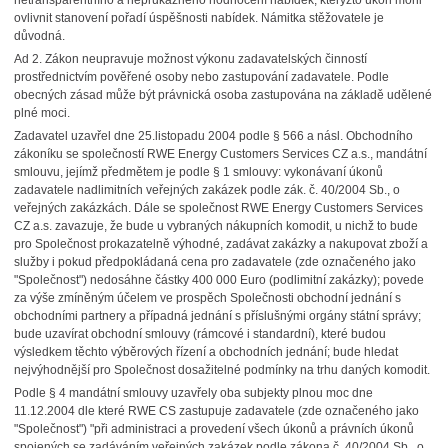
netransparentního a neprůkazného hodnocení nabídek, kterýžto úkon mohl
ovlivnit stanovení pořadí úspěšnosti nabídek. Námitka stěžovatele je
důvodná.
Ad 2. Zákon neupravuje možnost výkonu zadavatelských činností
prostřednictvím pověřené osoby nebo zastupování zadavatele. Podle
obecných zásad může být právnická osoba zastupována na základě udělené
plné moci.
Zadavatel uzavřel dne 25.listopadu 2004 podle § 566 a násl. Obchodního
zákoníku se společností RWE Energy Customers Services CZ a.s., mandátní
smlouvu, jejímž předmětem je podle § 1 smlouvy: vykonávaní úkonů
zadavatele nadlimitních veřejných zakázek podle zák. č. 40/2004 Sb., o
veřejných zakázkách. Dále se společnost RWE Energy Customers Services
CZ a.s. zavazuje, že bude u vybraných nákupních komodit, u nichž to bude
pro Společnost prokazatelně výhodné, zadávat zakázky a nakupovat zboží a
služby i pokud předpokládaná cena pro zadavatele (zde označeného jako
"Společnost") nedosáhne částky 400 000 Euro (podlimitní zakázky); povede
za výše zmíněným účelem ve prospěch Společnosti obchodní jednání s
obchodními partnery a případná jednání s příslušnými orgány státní správy;
bude uzavírat obchodní smlouvy (rámcové i standardní), které budou
výsledkem těchto výběrových řízení a obchodních jednání; bude hledat
nejvýhodnější pro Společnost dosažitelné podmínky na trhu daných komodit.
Podle § 4 mandátní smlouvy uzavřely oba subjekty plnou moc dne
11.12.2004 dle které RWE CS zastupuje zadavatele (zde označeného jako
"Společnost") "při administraci a provedení všech úkonů a právních úkonů
spojených se zadáváním veřejných zakázek podle zákona č. 40/2004 Sb., o