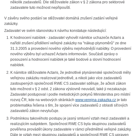
několik zadavatelů. Dle stěžovatele zákon v § 2 zákona pro sektorové
zadavatele tuto možnost nepřipouští.
V závěru svého podání se stěžovatel domáhá zrušení zadání veřejné
zakázky.
Zadavatel ve svém stanovisku k návrhu konstatuje následující:
K hodnocení nabídek - zadavatel vyhověl námitce uchazeče Actaris a
nařídil zrušení přidělení veřejné zakázky na "nákup plynoměrů" ze dne
31.3.2005 a provedení nového výběru nejvhodnější nabídky. O provedení
nového výběru byl uchazeč Actaris informován. Součástí zprávy o
posouzení a hodnocení nabídek je také bodové a slovní hodnocení
nabídek.
K námitce stěžovatele Actaris, že jednotlivé plynárenské společnosti měly
veřejnou zakázku realizovat jednotlivě, a nikoli jako více zadavatelů
zastoupených společností RWE CS zadavatel sděluje, že ačkoli zákon
tuto možnost v § 2 odst. 2 zákona výslovně neuvádí, také ji nezakazuje.
Zadavatel postupoval i podle metodických pokynů Ministerstva pro místní
rozvoj ČR, kde na webových stránkách
www.verejna-zakazka.cz
je tato
problematika řešena s tím, že spojení více zadavatelů z oblasti síťových
zadavatelů zákon nevylučuje.
Podmínkou takovéhoto postupu je jasný smluvní vztah mezi zadavateli a
realizujícím subjektem. Společnost RWE CS byla skupinou zadavatelů
pověřena provádět úkony zadavatele v rámci předmětné veřejné zakázky.
Dále je vztah mezi skupinou zadavatelů a společností RWE CS upraven