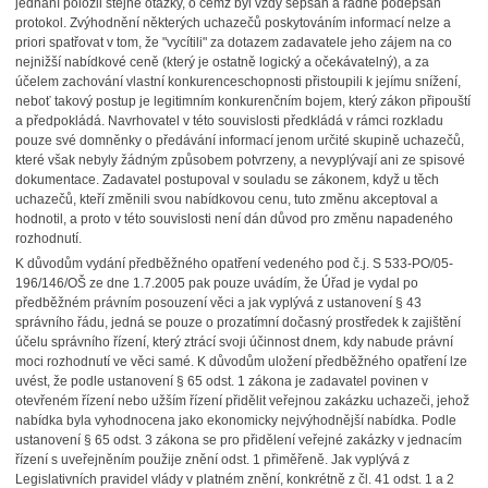
jednání položil stejné otázky, o čemž byl vždy sepsán a řádně podepsán
protokol. Zvýhodnění některých uchazečů poskytováním informací nelze a
priori spatřovat v tom, že "vycítili" za dotazem zadavatele jeho zájem na co
nejnižší nabídkové ceně (který je ostatně logický a očekávatelný), a za
účelem zachování vlastní konkurenceschopnosti přistoupili k jejímu snížení,
neboť takový postup je legitimním konkurenčním bojem, který zákon připouští
a předpokládá. Navrhovatel v této souvislosti předkládá v rámci rozkladu
pouze své domněnky o předávání informací jenom určité skupině uchazečů,
které však nebyly žádným způsobem potvrzeny, a nevyplývají ani ze spisové
dokumentace. Zadavatel postupoval v souladu se zákonem, když u těch
uchazečů, kteří změnili svou nabídkovou cenu, tuto změnu akceptoval a
hodnotil, a proto v této souvislosti není dán důvod pro změnu napadeného
rozhodnutí.
K důvodům vydání předběžného opatření vedeného pod č.j. S 533-PO/05-
196/146/OŠ ze dne 1.7.2005 pak pouze uvádím, že Úřad je vydal po
předběžném právním posouzení věci a jak vyplývá z ustanovení § 43
správního řádu, jedná se pouze o prozatímní dočasný prostředek k zajištění
účelu správního řízení, který ztrácí svoji účinnost dnem, kdy nabude právní
moci rozhodnutí ve věci samé. K důvodům uložení předběžného opatření lze
uvést, že podle ustanovení § 65 odst. 1 zákona je zadavatel povinen v
otevřeném řízení nebo užším řízení přidělit veřejnou zakázku uchazeči, jehož
nabídka byla vyhodnocena jako ekonomicky nejvýhodnější nabídka. Podle
ustanovení § 65 odst. 3 zákona se pro přidělení veřejné zakázky v jednacím
řízení s uveřejněním použije znění odst. 1 přiměřeně. Jak vyplývá z
Legislativních pravidel vlády v platném znění, konkrétně z čl. 41 odst. 1 a 2