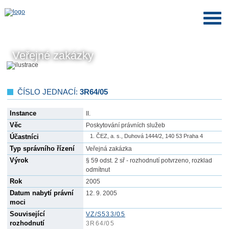
Veřejné zakázky
ČÍSLO JEDNACÍ:
3R64/05
Instance
II.
Věc
Poskytování právních služeb
Účastníci
ČEZ, a. s., Duhová 1444/2, 140 53 Praha 4
Typ správního řízení
Veřejná zakázka
Výrok
§ 59 odst. 2 sř - rozhodnutí potvrzeno, rozklad
odmítnut
Rok
2005
Datum nabytí právní
12. 9. 2005
moci
Související
VZ/S533/05
rozhodnutí
3R64/05