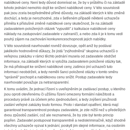
nabídkové ceny. Není tedy důvod domnívat se, že by v průběhu či na základě
tohoto jednání nemohlo dojít ke snížení nabídkové ceny. V této souvislosti
pak jsou zcela bezpředmětné přímé důvody, na základě kterých k této změně
dochází, a tedy je nerozhodné, zda v šetřeném případě některé uchazeče
přiměla k příslušné změně nabídkové ceny skutečnost, že na základě
zadavatelem položených otázek "vypustili" z kalkulace nabídkové ceny
náklady na zastupování zadavatele v zahraničí, a nebo zda-li je k tomu vedl
pouhý zájem na zachování konkurenceschopnosti jejich nabídky.
V této souvislosti navrhovatel rovněž dovozuje, opět aniž by podával
jakékoliv hodnověrné důkazy, že jistá "zvýhodněná" skupina uchazečů o
veřejnou zakázku v rámci těchto jednání musela od zadavatele obdržet
informace, na základě kterých si vyložila zadavatelem položené otázky tak,
že má přistoupit ke snížení nabídkové ceny, zatímco jiní uchazeči tuto
informaci neobdrželi, a tedy neměli šanci položené otázky v tomto směru
"správně" pochopit a nabídkovou cenu snížit. Postup zadavatele tedy
navrhovatel považuje za netransparentní.
K tomu uvádím, že jednací řízení s uveřejněním je zadávací postup, u kterého
jsou oproti otevřenému či užšímu řízení omezeny formální náležitosti a
procedury právě za účelem jeho zjednodušení, a tedy zvýšení pružnosti
zadání veřejné zakázky touto formou. Proto i standart opatření, která mají
garantovat transparentnost postupu zadavatele, je zde nižší než u předešlých
dvou způsobů zadání, což ale neznamená, že by zde byl tento princip
popřen. Zadavatel postupoval transparentně a nediskriminačně, když shodně
všechny uchazeče vyzval k jednání, poskytl jim stejné informace, na osobním