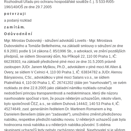
Rozhodnutí Úřadu pro ochranu hospodářské soutěže č. j. S 533-R/05-
196/140/OŠ ze dne 29.7.2005
p o t v r z u j i
a podaný rozklad
z a m í t á m.
O d ů v o d n ě n í
Mgr. Miroslav Dubovský - sdružení advokátů Lovells - Mgr. Miroslava
Dubovského a Tomáše Bettelheima, na základě smlouvy o sdružení ze dne
6.9.2001 podle § 14 zákona č. 85/1996 Sb., o advokacii, ve znění pozdějších
předpisů, se sídlem Slovanský dům, Na Příkopě 22, 110 00 Praha 1, IČ:
66239303, na základě předložené plné moci ze dne 31.5.2005 právně
zastoupen JUDr. Janem Myškou, Ph.D., advokátem v plné moci AK Allen &
Overy, se sídlem V Celnici 4, 110 00 Praha 1, IČ: 63834782 a JUDr. Alenou
Bányaiovou, CSc., advokátkou v plné moci Salans v.o.s., se sídlem
Platnéřská 4, 110 00 Praha 1, IČ: 26741202 (dále jen "navrhovatel"), ve svém
rozkladu ze dne 22.8.2005 jako základní námitku rozkladu označuje
nedodržení principu transparentnosti a nediskriminace, který dle názoru
navrhovatele spočíval v tom, že pouze některým uchazečům, nikoliv všem,
bylo společností ČEZ, a.s., se sídlem Duhová 1444/2, 140 53 Praha 4, IČ:
45274649, zast. generálním ředitelem Dr. Martinem Romanem a Ing.
Danielem Benešem (dále jen "zadavatel"), umožněno změnit předloženou
nabídku, respektive předložit nabídku novou. U některých uchazečů pak byla
hodnocena nová nabídka a u některých nabídka původní. S oběma
skupinami uchazečů tedy nebylo zacházeno stejně. Navrhovatel si je vědom,