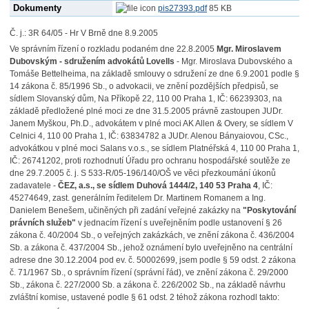
Dokumenty
pis27393.pdf
85 KB
Č. j.: 3R 64/05 - Hr V Brně dne 8.9.2005
Ve správním řízení o rozkladu podaném dne 22.8.2005
Mgr. Miroslavem
Dubovským - sdružením advokátů Lovells
- Mgr. Miroslava Dubovského a
Tomáše Bettelheima, na základě smlouvy o sdružení ze dne 6.9.2001 podle §
14 zákona č. 85/1996 Sb., o advokacii, ve znění pozdějších předpisů, se
sídlem Slovanský dům, Na Příkopě 22, 110 00 Praha 1, IČ: 66239303, na
základě předložené plné moci ze dne 31.5.2005 právně zastoupen JUDr.
Janem Myškou, Ph.D., advokátem v plné moci AK Allen & Overy, se sídlem V
Celnici 4, 110 00 Praha 1, IČ: 63834782 a JUDr. Alenou Bányaiovou, CSc.,
advokátkou v plné moci Salans v.o.s., se sídlem Platnéřská 4, 110 00 Praha 1,
IČ: 26741202, proti rozhodnutí Úřadu pro ochranu hospodářské soutěže ze
dne 29.7.2005 č. j. S 533-R/05-196/140/OŠ ve věci přezkoumání úkonů
zadavatele -
ČEZ, a.s., se sídlem Duhová 1444/2, 140 53 Praha 4
, IČ:
45274649, zast. generálním ředitelem Dr. Martinem Romanem a Ing.
Danielem Benešem, učiněných při zadání veřejné zakázky na
"Poskytování
právních služeb"
v jednacím řízení s uveřejněním podle ustanovení § 26
zákona č. 40/2004 Sb., o veřejných zakázkách, ve znění zákona č. 436/2004
Sb. a zákona č. 437/2004 Sb., jehož oznámení bylo uveřejněno na centrální
adrese dne 30.12.2004 pod ev. č. 50002699, jsem podle § 59 odst. 2 zákona
č. 71/1967 Sb., o správním řízení (správní řád), ve znění zákona č. 29/2000
Sb., zákona č. 227/2000 Sb. a zákona č. 226/2002 Sb., na základě návrhu
zvláštní komise, ustavené podle § 61 odst. 2 téhož zákona rozhodl takto: