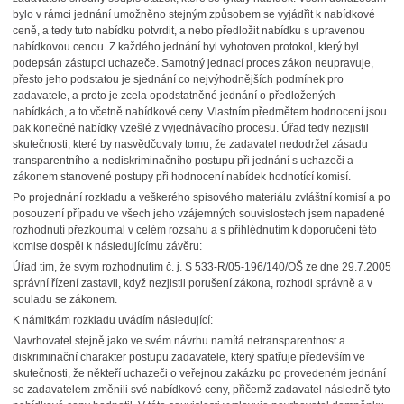
bylo v rámci jednání umožněno stejným způsobem se vyjádřit k nabídkové
ceně, a tedy tuto nabídku potvrdit, a nebo předložit nabídku s upravenou
nabídkovou cenou. Z každého jednání byl vyhotoven protokol, který byl
podepsán zástupci uchazeče. Samotný jednací proces zákon neupravuje,
přesto jeho podstatou je sjednání co nejvýhodnějších podmínek pro
zadavatele, a proto je zcela opodstatněné jednání o předložených
nabídkách, a to včetně nabídkové ceny. Vlastním předmětem hodnocení jsou
pak konečné nabídky vzešlé z vyjednávacího procesu. Úřad tedy nezjistil
skutečnosti, které by nasvědčovaly tomu, že zadavatel nedodržel zásadu
transparentního a nediskriminačního postupu při jednání s uchazeči a
zákonem stanovené postupy při hodnocení nabídek hodnotící komisí.
Po projednání rozkladu a veškerého spisového materiálu zvláštní komisí a po
posouzení případu ve všech jeho vzájemných souvislostech jsem napadené
rozhodnutí přezkoumal v celém rozsahu a s přihlédnutím k doporučení této
komise dospěl k následujícímu závěru:
Úřad tím, že svým rozhodnutím č. j. S 533-R/05-196/140/OŠ ze dne 29.7.2005
správní řízení zastavil, když nezjistil porušení zákona, rozhodl správně a v
souladu se zákonem.
K námitkám rozkladu uvádím následující:
Navrhovatel stejně jako ve svém návrhu namítá netransparentnost a
diskriminační charakter postupu zadavatele, který spatřuje především ve
skutečnosti, že někteří uchazeči o veřejnou zakázku po provedeném jednání
se zadavatelem změnili své nabídkové ceny, přičemž zadavatel následně tyto