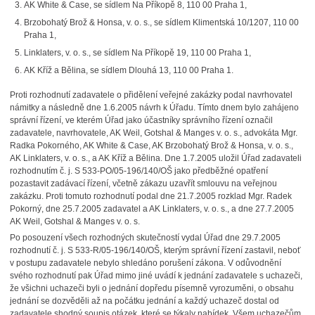
AK White & Case, se sídlem Na Příkopě 8, 110 00 Praha 1,
Brzobohatý Brož & Honsa, v. o. s., se sídlem Klimentská 10/1207, 110 00
Praha 1,
Linklaters, v. o. s., se sídlem Na Příkopě 19, 110 00 Praha 1,
AK Kříž a Bělina, se sídlem Dlouhá 13, 110 00 Praha 1.
Proti rozhodnutí zadavatele o přidělení veřejné zakázky podal navrhovatel
námitky a následně dne 1.6.2005 návrh k Úřadu. Tímto dnem bylo zahájeno
správní řízení, ve kterém Úřad jako účastníky správního řízení označil
zadavatele, navrhovatele, AK Weil, Gotshal & Manges v. o. s., advokáta Mgr.
Radka Pokorného, AK White & Case, AK Brzobohatý Brož & Honsa, v. o. s.,
AK Linklaters, v. o. s., a AK Kříž a Bělina. Dne 1.7.2005 uložil Úřad zadavateli
rozhodnutím č. j. S 533-PO/05-196/140/OŠ jako předběžné opatření
pozastavit zadávací řízení, včetně zákazu uzavřít smlouvu na veřejnou
zakázku. Proti tomuto rozhodnutí podal dne 21.7.2005 rozklad Mgr. Radek
Pokorný, dne 25.7.2005 zadavatel a AK Linklaters, v. o. s., a dne 27.7.2005
AK Weil, Gotshal & Manges v. o. s.
Po posouzení všech rozhodných skutečností vydal Úřad dne 29.7.2005
rozhodnutí č. j. S 533-R/05-196/140/OŠ, kterým správní řízení zastavil, neboť
v postupu zadavatele nebylo shledáno porušení zákona. V odůvodnění
svého rozhodnutí pak Úřad mimo jiné uvádí k jednání zadavatele s uchazeči,
že všichni uchazeči byli o jednání dopředu písemně vyrozuměni, o obsahu
jednání se dozvěděli až na počátku jednání a každý uchazeč dostal od
zadavatele shodný soupis otázek, které se týkaly nabídek. Všem uchazečům