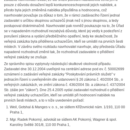
pouze z důvodu dosažení lepší konkurenceschopnosti jejich nabídek, a
přesto byla jejich změněná nabídka připuštěna a hodnocena, což
navrhovatel považuje za důkaz o tom, že v rámci zadávacího řízení jednal
zadavatel s určitou skupinou uchazečů jinak než s jinou skupinou, a tedy
postupoval diskriminačně. Navrhovatel pak rovněž poukazuje na to, že Úřad
se v napadeném rozhodnutí nezabývá důvody, které jej vedly k podezření z
porušení zákona a vydání předběžného opatření, tedy ke skutečnosti, že
veřejná zakázka byla přidělena uchazečům, kteří se umístili na prvních šesti
místech. V závěru svého rozkladu navrhovatel navrhuje, aby předseda Úřadu
napadené rozhodnutí změnil tak, že rozhodnutí zadavatele o přidělení
veřejné zakázky se zrušuje.
Ze správního spisu vyplynuly následující skutkové okolnosti případu.
Zadavatel dne 30.12.2004 uveřejnil na centrální adrese pod ev. č. 50002699
oznámení o zadávání veřejné zakázky "Poskytování právních služeb" v
jednacím řízení s uveřejněním dle ustanovení § 26 zákona č. 40/2004 Sb., o
veřejných zakázkách, ve znění zákona č. 436/2004 Sb. a zákona č. 437/2004
Sb. (dále jen "zákon"). Dne 25.4.2005 vydal zadavatel rozhodnutí o přidělení
veřejné zakázky uchazečům, kteří se umístili při hodnocení nabídek na
prvních šesti místech, a to v níže uvedeném pořadí:
Weil, Gotshal & Manges v. o. s., se sídlem Křížovnické nám. 1/193, 110 00
Praha 1,
Mgr. Radek Pokorný, advokát se sídlem AK Pokorný, Wagner & spol.
Karolíny Světlé 301/8, 110 00 Praha 1,