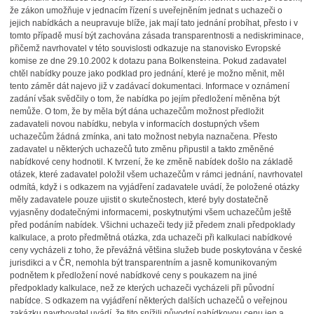
že zákon umožňuje v jednacím řízení s uveřejněním jednat s uchazeči o
jejich nabídkách a neupravuje blíže, jak mají tato jednání probíhat, přesto i v
tomto případě musí být zachována zásada transparentnosti a nediskriminace,
přičemž navrhovatel v této souvislosti odkazuje na stanovisko Evropské
komise ze dne 29.10.2002 k dotazu pana Bolkensteina. Pokud zadavatel
chtěl nabídky pouze jako podklad pro jednání, které je možno měnit, měl
tento záměr dát najevo již v zadávací dokumentaci. Informace v oznámení
zadání však svědčily o tom, že nabídka po jejím předložení měněna být
nemůže. O tom, že by měla být dána uchazečům možnost předložit
zadavateli novou nabídku, nebyla v informacích dostupných všem
uchazečům žádná zmínka, ani tato možnost nebyla naznačena. Přesto
zadavatel u některých uchazečů tuto změnu připustil a takto změněné
nabídkové ceny hodnotil. K tvrzení, že ke změně nabídek došlo na základě
otázek, které zadavatel položil všem uchazečům v rámci jednání, navrhovatel
odmítá, když i s odkazem na vyjádření zadavatele uvádí, že položené otázky
měly zadavatele pouze ujistit o skutečnostech, které byly dostatečně
vyjasněny dodatečnými informacemi, poskytnutými všem uchazečům ještě
před podáním nabídek. Všichni uchazeči tedy již předem znali předpoklady
kalkulace, a proto předmětná otázka, zda uchazeči při kalkulaci nabídkové
ceny vycházeli z toho, že převážná většina služeb bude poskytována v české
jurisdikci a v ČR, nemohla být transparentním a jasně komunikovaným
podnětem k předložení nové nabídkové ceny s poukazem na jiné
předpoklady kalkulace, než ze kterých uchazeči vycházeli při původní
nabídce. S odkazem na vyjádření některých dalších uchazečů o veřejnou
zakázku navrhovatel uvádí, že tito snížili původní nabídkovou cenu jen a