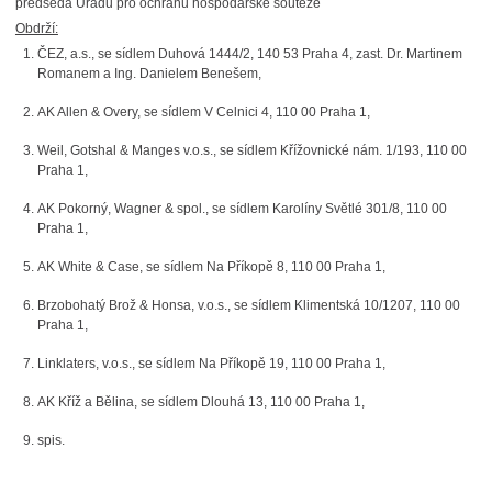
předseda Úřadu pro ochranu hospodářské soutěže
Obdrží:
ČEZ, a.s., se sídlem Duhová 1444/2, 140 53 Praha 4, zast. Dr. Martinem
Romanem a Ing. Danielem Benešem,
AK Allen & Overy, se sídlem V Celnici 4, 110 00 Praha 1,
Weil, Gotshal & Manges v.o.s., se sídlem Křížovnické nám. 1/193, 110 00
Praha 1,
AK Pokorný, Wagner & spol., se sídlem Karolíny Světlé 301/8, 110 00
Praha 1,
AK White & Case, se sídlem Na Příkopě 8, 110 00 Praha 1,
Brzobohatý Brož & Honsa, v.o.s., se sídlem Klimentská 10/1207, 110 00
Praha 1,
Linklaters, v.o.s., se sídlem Na Příkopě 19, 110 00 Praha 1,
AK Kříž a Bělina, se sídlem Dlouhá 13, 110 00 Praha 1,
spis.