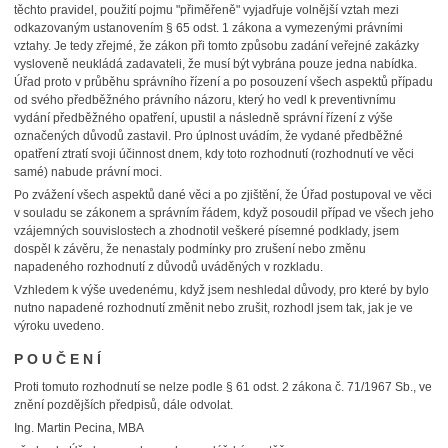
těchto pravidel, použití pojmu "přiměřeně" vyjadřuje volnější vztah mezi
odkazovaným ustanovením § 65 odst. 1 zákona a vymezenými právními
vztahy. Je tedy zřejmé, že zákon při tomto způsobu zadání veřejné zakázky
vysloveně neukládá zadavateli, že musí být vybrána pouze jedna nabídka.
Úřad proto v průběhu správního řízení a po posouzení všech aspektů případu
od svého předběžného právního názoru, který ho vedl k preventivnímu
vydání předběžného opatření, upustil a následně správní řízení z výše
označených důvodů zastavil. Pro úplnost uvádím, že vydané předběžné
opatření ztratí svoji účinnost dnem, kdy toto rozhodnutí (rozhodnutí ve věci
samé) nabude právní moci.
Po zvážení všech aspektů dané věci a po zjištění, že Úřad postupoval ve věci
v souladu se zákonem a správním řádem, když posoudil případ ve všech jeho
vzájemných souvislostech a zhodnotil veškeré písemné podklady, jsem
dospěl k závěru, že nenastaly podmínky pro zrušení nebo změnu
napadeného rozhodnutí z důvodů uváděných v rozkladu.
Vzhledem k výše uvedenému, když jsem neshledal důvody, pro které by bylo
nutno napadené rozhodnutí změnit nebo zrušit, rozhodl jsem tak, jak je ve
výroku uvedeno.
P O U Č E N Í
Proti tomuto rozhodnutí se nelze podle § 61 odst. 2 zákona č. 71/1967 Sb., ve
znění pozdějších předpisů, dále odvolat.
Ing. Martin Pecina, MBA