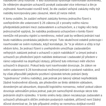
nabídkové ceny hodnotil. V této souvislosti vyslovuje navrhovatel domněnku,
že některým skupinám uchazečů poskytl zadavatel více informací a tím je
zvýhodnil. Navrhovatel rovněž tvrdí, že dle zadání veřejné zakázky měly být
nabídky koncipovány jako závazné, které již nelze měnit.
K tomu uvádím, že zadání veřejné zakázky formou jednacího řízení s
uveřejněním dle ustanovení § 26 zákona již z povahy svého názvu
předpokládá jednání mezi zadavatelem a uchazečem, a z logiky věci tedy
jednoznačně vyplývá, že nabídka podávaná uchazečem v tomto řízení
nemůže mít povahu rigidní a neměnnou, neboť pak by veškerá jednání nad
touto nabídkou postrádala jakýkoliv smysl. Tuto skutečnost ostatně potvrzuje i
navrhovatel ve svém rozkladu, když konstatuje, že "si je vědom a vždy si byl
vědom toho, že jednací řízení s uveřejněním umožňuje zadavatelům
veřejných zakázek jednat s uchazeči o jejich nabídkách" a úmysl jednat s
uchazeči po předložení jejich nabídek deklaroval i zadavatel již předem v
rámci odpovědí na doplňující dotazy, přičemž tuto informaci měli všichni
uchazeči k dispozici. Pokud tedy nyní navrhovatel dovozuje, že zákon ve
svém ustanovení § 26 konstruoval možnost jednání o podané nabídce, aniž
by však připouštěl jakýkoliv pozitivní výsledek tohoto jednání (tedy
"vyjednanou" změnu nabídky), pak jednak pro takový výklad nepředkládá
žádné hodnověrné důvody, ale především se tímto striktním výkladem,
dovedeným ad absurdum, dopouští logického nonsensu, neboť pokud zákon
dovoluje adresátům práva jednat, pak jim samozřejmě dovoluje skrze toto
jednáním dojít k výsledku. V tomto směru tedy zákon nezakazuje zadavateli a
uchazeči přistoupit k dílčím změnám podaných nabídek, přičemž není žádný
důvod domnívat se, že tyto případné změny se nemohou dotýkat rovněž