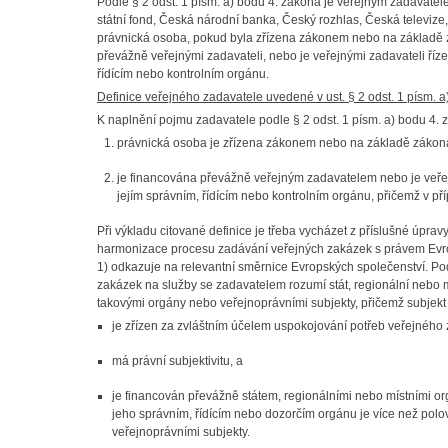
Podle § 2 odst. 1 písm. a) bodu 4. zákona je veřejným zadavat
státní fond, Česká národní banka, Český rozhlas, Česká televize
právnická osoba, pokud byla zřízena zákonem nebo na základě 
převážně veřejnými zadavateli, nebo je veřejnými zadavateli říze
řídícím nebo kontrolním orgánu.
Definice veřejného zadavatele uvedené v ust. § 2 odst. 1 písm. 
K naplnění pojmu zadavatele podle § 2 odst. 1 písm. a) bodu 4.
právnická osoba je zřízena zákonem nebo na základě zákon
je financována převážně veřejným zadavatelem nebo je veřejn
jejím správním, řídícím nebo kontrolním orgánu, přičemž v 
Při výkladu citované definice je třeba vycházet z příslušné úpra
harmonizace procesu zadávání veřejných zakázek s právem Evrop
1) odkazuje na relevantní směrnice Evropských společenství. P
zakázek na služby se zadavatelem rozumí stát, regionální nebo m
takovými orgány nebo veřejnoprávními subjekty, přičemž subjekt
je zřízen za zvláštním účelem uspokojování potřeb veřejného
má právní subjektivitu, a
je financován převážně státem, regionálními nebo místními or
jeho správním, řídícím nebo dozorčím orgánu je více než pol
veřejnoprávními subjekty.