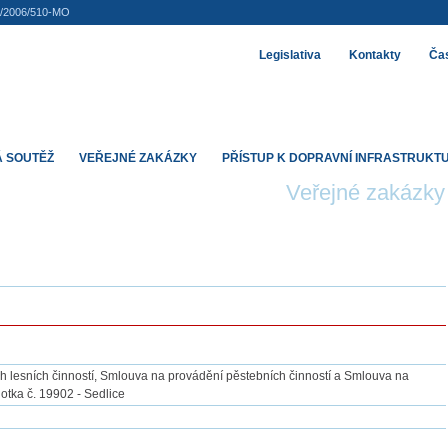
5/2006/510-MO
Legislativa
Kontakty
Čas
 SOUTĚŽ
VEŘEJNÉ ZAKÁZKY
PŘÍSTUP K DOPRAVNÍ INFRASTRUKT
Veřejné zakázky
lesních činností, Smlouva na provádění pěstebních činností a Smlouva na
otka č. 19902 - Sedlice