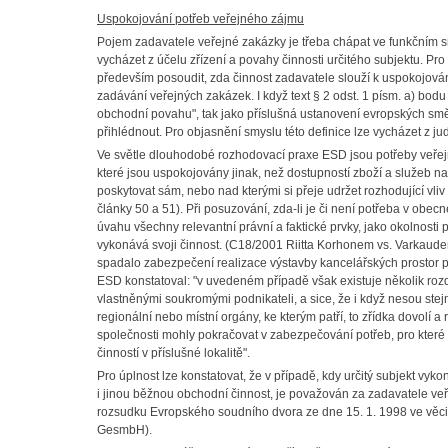
Uspokojování potřeb veřejného zájmu
Pojem zadavatele veřejné zakázky je třeba chápat ve funkčním sm
vycházet z účelu zřízení a povahy činnosti určitého subjektu. Pro
především posoudit, zda činnost zadavatele slouží k uspokojován
zadávání veřejných zakázek. I když text § 2 odst. 1 písm. a) b
obchodní povahu", tak jako příslušná ustanovení evropských směr
přihlédnout. Pro objasnění smyslu této definice lze vycházet z j
Ve světle dlouhodobé rozhodovací praxe ESD jsou potřeby veře
které jsou uspokojovány jinak, než dostupností zboží a služeb na
poskytovat sám, nebo nad kterými si přeje udržet rozhodující v
články 50 a 51). Při posuzování, zda-li je či není potřeba v obe
úvahu všechny relevantní právní a faktické prvky, jako okolnosti 
vykonává svoji činnost. (C18/2001 Riitta Korhonem vs. Varkauden Ta
spadalo zabezpečení realizace výstavby kancelářských prostor p
ESD konstatoval: "v uvedeném případě však existuje několik roz
vlastněnými soukromými podnikateli, a sice, že i když nesou ste
regionální nebo místní orgány, ke kterým patří, to zřídka dovolí a 
společnosti mohly pokračovat v zabezpečování potřeb, pro kter
činností v příslušné lokalitě".
Pro úplnost lze konstatovat, že v případě, kdy určitý subjekt vy
i jinou běžnou obchodní činnost, je považován za zadavatele ve
rozsudku Evropského soudního dvora ze dne 15. 1. 1998 ve věci
GesmbH).