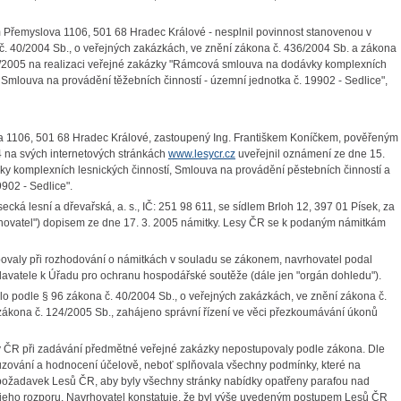
lem Přemyslova 1106, 501 68 Hradec Králové - nesplnil povinnost stanovenou v
 č. 40/2004 Sb., o veřejných zakázkách, ve znění zákona č. 436/2004 Sb. a zákona
02/2005 na realizaci veřejné zakázky "Rámcová smlouva na dodávky komplexních
 Smlouva na provádění těžebních činností - územní jednotka č. 19902 - Sedlice",
ova 1106, 501 68 Hradec Králové, zastoupený Ing. Františkem Koníčkem, pověřeným
04 na svých internetových stránkách
www.lesycr.cz
uveřejnil oznámení ze dne 15.
 komplexních lesnických činností, Smlouva na provádění pěstebních činností a
902 - Sedlice".
ká lesní a dřevařská, a. s., IČ: 251 98 611, se sídlem Brloh 12, 397 01 Písek, za
avrhovatel") dopisem ze dne 17. 3. 2005 námitky. Lesy ČR se k podaným námitkám
ovaly při rozhodování o námitkách v souladu se zákonem, navrhovatel podal
avatele k Úřadu pro ochranu hospodářské soutěže (dále jen "orgán dohledu").
o podle § 96 zákona č. 40/2004 Sb., o veřejných zakázkách, ve znění zákona č.
zákona č. 124/2005 Sb., zahájeno správní řízení ve věci přezkoumávání úkonů
sy ČR při zadávání předmětné veřejné zakázky nepostupovaly podle zákona. Dle
uzování a hodnocení účelově, neboť splňovala všechny podmínky, které na
 požadavek Lesů ČR, aby byly všechny stránky nabídky opatřeny parafou nad
 v jeho rozporu. Navrhovatel konstatuje, že byl výše uvedeným postupem Lesů ČR