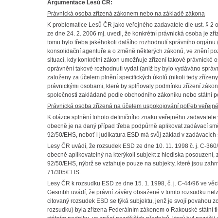
Argumentace Lesů ČR:
Právnická osoba zřízená zákonem nebo na základě zákona
K problematice Lesů ČR jako veřejného zadavatele dle ust. § 2 o
ze dne 24. 2. 2006 mj. uvedl, že konkrétní právnická osoba je zří
tomu bylo třeba jakéhokoli dalšího rozhodnutí správního orgánu
konsolidační agentuře a o změně některých zákonů, ve znění po
situaci, kdy konkrétní zákon umožňuje zřízení takové právnické o
oprávnění takové rozhodnutí vydat (aniž by bylo vydáváno správní
založeny za účelem plnění specifických úkolů (nikoli tedy zříz
právnickými osobami, které by splňovaly podmínku zřízení záko
společnosti zakládané podle obchodního zákoníku nebo státní p
Právnická osoba zřízená na účelem uspokojování potřeb veřejn
K otázce splnění tohoto definičního znaku veřejného zadavatele 
obecně je na daný případ třeba podpůrně aplikovat zadávací s
92/50/EHS, neboť i judikatura ESD má svůj základ v zadávacích 
Lesy ČR uvádí, že rozsudek ESD ze dne 10. 11. 1998 č. j. C-36
obecně aplikovatelný na kterýkoli subjekt z hlediska posouzení, 
92/50/EHS, nýbrž se vztahuje pouze na subjekty, které jsou zah
71/305/EHS.
Lesy ČR k rozsudku ESD ze dne 15. 1. 1998, č. j. C-44/96 ve vě
Gesmbh uvádí, že právní závěry obsažené v tomto rozsudku nelz
citovaný rozsudek ESD se týká subjektu, jenž je svojí povahou zc
rozsudku) byla zřízena Federálním zákonem o Rakouské státní t