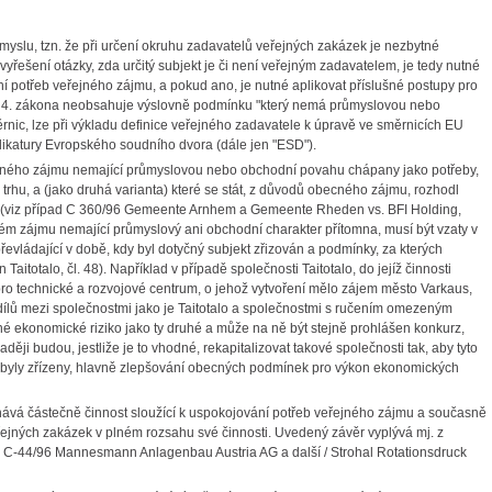
yslu, tzn. že při určení okruhu zadavatelů veřejných zakázek je nezbytné
 vyřešení otázky, zda určitý subjekt je či není veřejným zadavatelem, je tedy nutné
í potřeb veřejného zájmu, a pokud ano, je nutné aplikovat příslušné postupy pro
odu 4. zákona neobsahuje výslovně podmínku "který nemá průmyslovou nebo
nic, lze při výkladu definice veřejného zadavatele k úpravě ve směrnicích EU
udikatury Evropského soudního dvora (dále jen "ESD").
jného zájmu nemající průmyslovou nebo obchodní povahu chápany jako potřeby,
 trhu, a (jako druhá varianta) které se stát, z důvodů obecného zájmu, rozhodl
liv (viz případ C 360/96 Gemeente Arnhem a Gemeente Rheden vs. BFI Holding,
cném zájmu nemající průmyslový ani obchodní charakter přítomna, musí být vzaty v
převládající v době, kdy byl dotyčný subjekt zřizován a podmínky, za kterých
itotalo, čl. 48). Například v případě společnosti Taitotalo, do jejíž činnosti
ro technické a rozvojové centrum, o jehož vytvoření mělo zájem město Varkaus,
dílů mezi společnostmi jako je Taitotalo a společnostmi s ručením omezeným
jné ekonomické riziko jako ty druhé a může na ně být stejně prohlášen konkurz,
raději budou, jestliže je to vhodné, rekapitalizovat takové společnosti tak, aby tyto
é byly zřízeny, hlavně zlepšování obecných podmínek pro výkon ekonomických
konává částečně činnost sloužící k uspokojování potřeb veřejného zájmu a současně
řejných zakázek v plném rozsahu své činnosti. Uvedený závěr vyplývá mj. z
 C-44/96 Mannesmann Anlagenbau Austria AG a další / Strohal Rotationsdruck