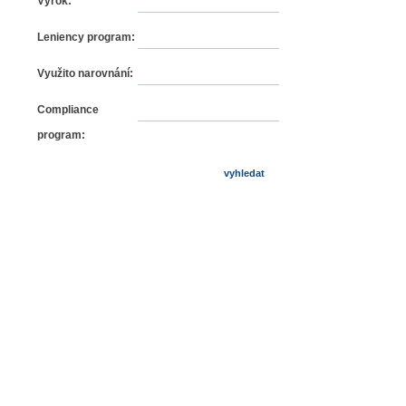
Výrok:
Leniency program:
Využito narovnání:
Compliance
program: