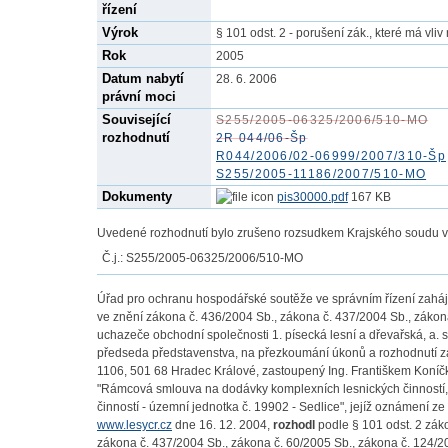
řízení
Výrok
§ 101 odst. 2 - porušení zák., které má vli
Rok
2005
Datum nabytí
28. 6. 2006
právní moci
Související
S255/2005-06325/2006/510-MO
rozhodnutí
2R 044/06-Šp
R044/2006/02-06999/2007/310-Šp
S255/2005-11186/2007/510-MO
Dokumenty
pis30000.pdf
167 KB
Uvedené rozhodnutí bylo zrušeno rozsudkem Krajského soudu v B
Č.j.: S255/2005-06325/2006/510-MO
Úřad pro ochranu hospodářské soutěže ve správním řízení zaháj
ve znění zákona č. 436/2004 Sb., zákona č. 437/2004 Sb., zákon
uchazeče obchodní společnosti 1. písecká lesní a dřevařská, a. s.,
předseda představenstva, na přezkoumání úkonů a rozhodnutí zad
1106, 501 68 Hradec Králové, zastoupený Ing. Františkem Koníčk
"Rámcová smlouva na dodávky komplexních lesnických činností,
činností - územní jednotka č. 19902 - Sedlice", jejíž oznámení z
www.lesycr.cz
dne 16. 12. 2004,
rozhodl
podle § 101 odst. 2 zák
zákona č. 437/2004 Sb., zákona č. 60/2005 Sb., zákona č. 124/2