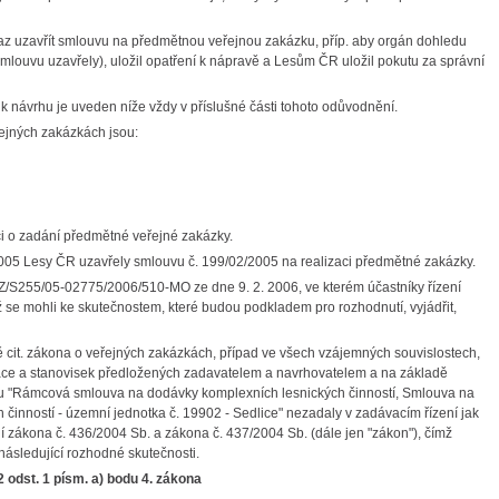
z uzavřít smlouvu na předmětnou veřejnou zakázku, příp. aby orgán dohledu
smlouvu uzavřely), uložil opatření k nápravě a Lesům ČR uložil pokutu za správní
k návrhu je uveden níže vždy v příslušné části tohoto odůvodnění.
řejných zakázkách jsou:
 o zadání předmětné veřejné zakázky.
2005 Lesy ČR uzavřely smlouvu č. 199/02/2005 na realizaci předmětné zakázky.
VZ/S255/05-02775/2006/510-MO ze dne 9. 2. 2006, ve kterém účastníky řízení
íž se mohli ke skutečnostem, které budou podkladem pro rozhodnutí, vyjádřit,
 cit. zákona o veřejných zakázkách, případ ve všech vzájemných souvislostech,
e a stanovisek předložených zadavatelem a navrhovatelem a na základě
ázku "Rámcová smlouva na dodávky komplexních lesnických činností, Smlouva na
činností - územní jednotka č. 19902 - Sedlice" nezadaly v zadávacím řízení jak
í zákona č. 436/2004 Sb. a zákona č. 437/2004 Sb. (dále jen "zákon"), čímž
následující rozhodné skutečnosti.
 odst. 1 písm. a) bodu 4. zákona