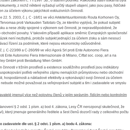
 zrušen zákonem č. 77/1997 Sb., o státním podniku. Rakouská státní tiskárna byla
dokumenty, z nichž některé vyžadují určitý stupeň utajení, jako jsou pasy, řidičské
n za účelem výkonu jakýchkoli exkluzivních činností.
2. 5. 2003, č. j. C -18/01 ve věci Arkkitehtuuritoimisto Routa Korhonen Oy,
o Tervomaa proti Varkauden Taitotalo Oy, ze kterého vyplývá, že pokud subjekt
isku a nese ztráty spojené s výkonem své činnosti, je nepravděpodobné, že
bo obchodní povahy. V takovém případě aplikace směrnic Evropských společenství
kázek není nezbytná, protože subjekt jednající za účelem zisku a sám nesoucí
dávací řízení za podmínek, které nejsou ekonomicky odůvodněné.
. j. C-223/99 a C-260/99 ve věci Agorà Srl proti Ente Autonomo Fiera
oti Ente Autonomo Fiera Internazionale di Milano, Ciftat soc. coop, arl a na
Truley GmbH proti Bestattung Wien GmbH.
činnosti v tržním prostředí a existence soutěžního prostředí jsou indikátory
m uspokojování potřeb veřejného zájmu nemajících průmyslovou nebo obchodní
sti, hospodárnosti a nákladové efektivity a vykonávající svoji činnost za účelem
i, nebude možné považovat za veřejnoprávní subjekt a tím i zadavatele ve smyslu
vatelé jmenují více než polovinu členů v jejím správním, řídícím nebo kontrolním
anovení § 2 odst. 1 písm. a) bod 4. zákona, Lesy ČR nerozporují skutečnost, že
tví), který jmenuje generálního ředitele a šest členů dozorčí rady z celkového počtu
zadavatele dle ust. § 2 odst. 1 písm. a) bodu 4. zákona: