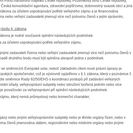
elem Fond národního majetku České republiky, Pozemkový fond České republiky,
, Česká konsolidační agentura, zdravotní pojišťovna, dobrovolný svazek obcí a jiná
zákona za účelem uspokojování potřeb veřejného zájmu a je financována
na nebo veřejní zadavatelé jmenují více než polovinu členů v jejím správním,
a) bodu 4. zákona
 zákona je nutné současné splnění následujících podmínek:
a za účelem uspokojování potřeb veřejného zájmu,
ými zadavateli řízena nebo veřejní zadavatelé jmenují více než polovinu členů v
případě druhého bodu musí být splněna alespoň jedna z podmínek.
vy ve směrnicích Evropské unie, neboť základním cílem nové právní úpravy je
ských společenství, což je výslovně vyjádřeno v § 1 zákona, který v poznámce č.
odle směrnice Rady 92/50/EHS o koordinaci postupů při zadávání veřejných
ístní úřady, veřejnoprávní subjekty nebo sdružení tvořená jedním nebo více
 je považován za veřejnoprávní při splnění následujících podmínek:
 zájmu, který nemá průmyslový nebo komerční charakter,
gány nebo jinými veřejnoprávními subjekty nebo je těmito orgány řízen, nebo v
ovina členů jmenována státem, regionálními nebo místními orgány nebo jinými