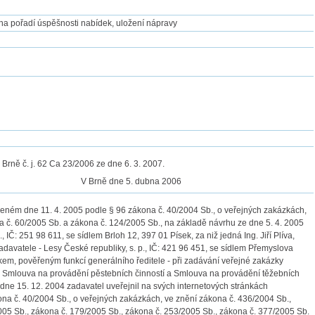
v na pořadí úspěšnosti nabídek, uložení nápravy
rně č. j. 62 Ca 23/2006 ze dne 6. 3. 2007.
V Brně dne 5. dubna 2006
eném dne 11. 4. 2005 podle § 96 zákona č. 40/2004 Sb., o veřejných zakázkách,
a č. 60/2005 Sb. a zákona č. 124/2005 Sb., na základě návrhu ze dne 5. 4. 2005
 IČ: 251 98 611, se sídlem Brloh 12, 397 01 Písek, za niž jedná Ing. Jiří Plíva,
avatele - Lesy České republiky, s. p., IČ: 421 96 451, se sídlem Přemyslova
em, pověřeným funkcí generálního ředitele - při zadávání veřejné zakázky
 Smlouva na provádění pěstebních činností a Smlouva na provádění těžebních
e dne 15. 12. 2004 zadavatel uveřejnil na svých internetových stránkách
ona č. 40/2004 Sb., o veřejných zakázkách, ve znění zákona č. 436/2004 Sb.,
005 Sb., zákona č. 179/2005 Sb., zákona č. 253/2005 Sb., zákona č. 377/2005 Sb.