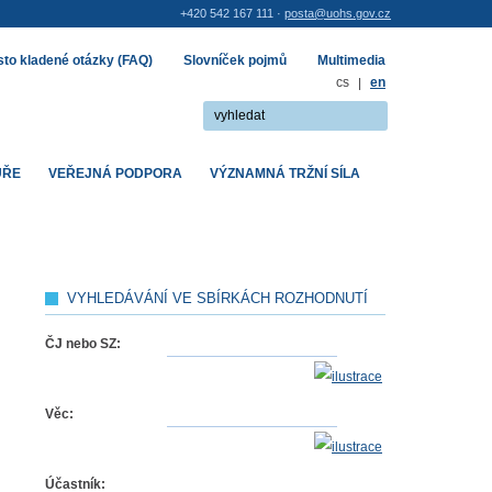
+420 542 167 111 ·
posta@uohs.gov.cz
to kladené otázky (FAQ)
Slovníček pojmů
Multimedia
cs
|
en
UŘE
VEŘEJNÁ PODPORA
VÝZNAMNÁ TRŽNÍ SÍLA
VYHLEDÁVÁNÍ VE SBÍRKÁCH ROZHODNUTÍ
ČJ nebo SZ:
Věc:
Účastník: