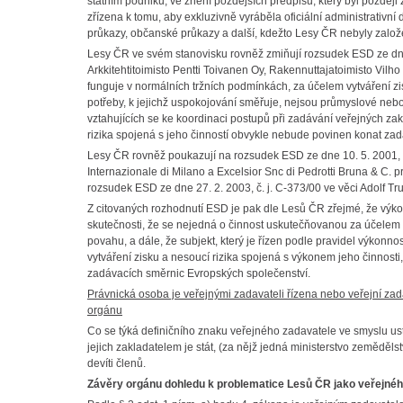
státním podniku, ve znění pozdějších předpisů, který byl později
zřízena k tomu, aby exkluzivně vyráběla oficiální administrativní 
průkazy, občanské průkazy a další, kdežto Lesy ČR nebyly založe
Lesy ČR ve svém stanovisku rovněž zmiňují rozsudek ESD ze dne 2
Arkkitehtitoimisto Pentti Toivanen Oy, Rakennuttajatoimisto Vilh
funguje v normálních tržních podmínkách, za účelem vytváření z
potřeby, k jejichž uspokojování směřuje, nejsou průmyslové ne
vztahujících se ke koordinaci postupů při zadávání veřejných za
rizika spojená s jeho činností obvykle nebude povinen konat za
Lesy ČR rovněž poukazují na rozsudek ESD ze dne 10. 5. 2001, č
Internazionale di Milano a Excelsior Snc di Pedrotti Bruna & C. pr
rozsudek ESD ze dne 27. 2. 2003, č. j. C-373/00 ve věci Adolf 
Z citovaných rozhodnutí ESD je pak dle Lesů ČR zřejmé, že výkon 
skutečnosti, že se nejedná o činnost uskutečňovanou za účele
povahu, a dále, že subjekt, který je řízen podle pravidel výkonno
vytváření zisku a nesoucí rizika spojená s výkonem jeho činnost
zadávacích směrnic Evropských společenství.
Právnická osoba je veřejnými zadavateli řízena nebo veřejní zada
orgánu
Co se týká definičního znaku veřejného zadavatele ve smyslu ust
jejich zakladatelem je stát, (za nějž jedná ministerstvo zeměděls
devíti členů.
Závěry orgánu dohledu k problematice Lesů ČR jako veřejného 