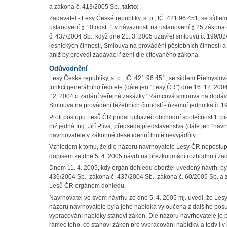
a zákona č. 413/2005 Sb.,
takto:
Zadavatel - Lesy České republiky, s. p., IČ: 421 96 451, se síd
ustanovení § 10 odst. 1 v návaznosti na ustanovení § 25 zákona
č. 437/2004 Sb., když dne 21. 3. 2005 uzavřel smlouvu č. 199/
lesnických činností, Smlouva na provádění pěstebních činností a
aniž by provedl zadávací řízení dle citovaného zákona.
Odůvodnění
Lesy České republiky, s. p., IČ: 421 96 451, se sídlem Přemysl
funkcí generálního ředitele (dále jen "Lesy ČR") dne 16. 12. 20
12. 2004 o zadání veřejné zakázky "Rámcová smlouva na dodávky
Smlouva na provádění těžebních činností - územní jednotka č. 19
Proti postupu Lesů ČR podal uchazeč obchodní společnost 1. písec
niž jedná Ing. Jiří Plíva, předseda představenstva (dále jen "n
navrhovatele v zákonné desetidenní lhůtě nevyjádřily.
Vzhledem k tomu, že dle názoru navrhovatele Lesy ČR nepostup
dopisem ze dne 5. 4. 2005 návrh na přezkoumání rozhodnutí zad
Dnem 11. 4. 2005, kdy orgán dohledu obdržel uvedený návrh, byl
436/2004 Sb., zákona č. 437/2004 Sb., zákona č. 60/2005 Sb. a 
Lesů ČR orgánem dohledu.
Navrhovatel ve svém návrhu ze dne 5. 4. 2005 mj. uvedl, že Le
názoru navrhovatele byla jeho nabídka vyloučena z dalšího pos
vypracování nabídky stanoví zákon. Dle názoru navrhovatele je
rámec toho, co stanoví zákon pro vypracování nabídky, a tedy i