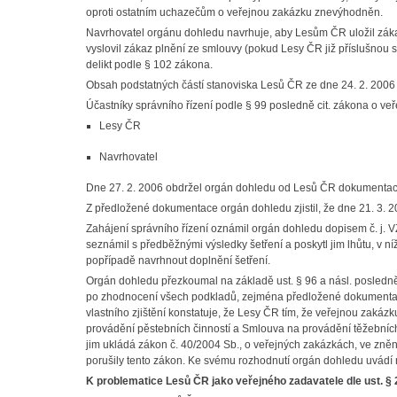
oproti ostatním uchazečům o veřejnou zakázku znevýhodněn.
Navrhovatel orgánu dohledu navrhuje, aby Lesům ČR uložil záka
vyslovil zákaz plnění ze smlouvy (pokud Lesy ČR již příslušnou 
delikt podle § 102 zákona.
Obsah podstatných částí stanoviska Lesů ČR ze dne 24. 2. 2006 
Účastníky správního řízení podle § 99 posledně cit. zákona o ve
Lesy ČR
Navrhovatel
Dne 27. 2. 2006 obdržel orgán dohledu od Lesů ČR dokumentaci
Z předložené dokumentace orgán dohledu zjistil, že dne 21. 3. 
Zahájení správního řízení oznámil orgán dohledu dopisem č. j. 
seznámil s předběžnými výsledky šetření a poskytl jim lhůtu, v n
popřípadě navrhnout doplnění šetření.
Orgán dohledu přezkoumal na základě ust. § 96 a násl. posledně
po zhodnocení všech podkladů, zejména předložené dokumentac
vlastního zjištění konstatuje, že Lesy ČR tím, že veřejnou zak
provádění pěstebních činností a Smlouva na provádění těžebních 
jim ukládá zákon č. 40/2004 Sb., o veřejných zakázkách, ve zněn
porušily tento zákon. Ke svému rozhodnutí orgán dohledu uvádí 
K problematice Lesů ČR jako veřejného zadavatele dle ust. § 2