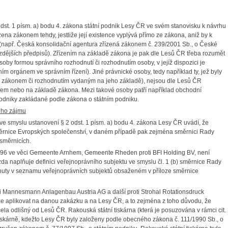
dst. 1 písm. a) bodu 4. zákona státní podnik Lesy ČR ve svém stanovisku k návrhu
zena zákonem tehdy, jestliže její existence vyplývá přímo ze zákona, aniž by k
 (např. Česká konsolidační agentura zřízená zákonem č. 239/2001 Sb., o České
zdějších předpisů). Zřízením na základě zákona je pak dle Lesů ČR třeba rozumět
soby formou správního rozhodnutí či rozhodnutím osoby, v jejíž dispozici je
m orgánem ve správním řízení). Jiné právnické osoby, tedy například ty, jež byly
eny zákonem či rozhodnutím vydaným na jeho základě), nejsou dle Lesů ČR
nem nebo na základě zákona. Mezi takové osoby patří například obchodní
odniky zakládané podle zákona o státním podniku.
ého zájmu
ve smyslu ustanovení § 2 odst. 1 písm. a) bodu 4. zákona Lesy ČR uvádí, že
měrnice Evropských společenství, v daném případě pak zejména směrnici Rady
směrnicích.
0/96 ve věci Gemeente Arnhem, Gemeente Rheden proti BFI Holding BV, není
zda naplňuje definici veřejnoprávního subjektu ve smyslu čl. 1 (b) směrnice Rady
rnuty v seznamu veřejnoprávních subjektů obsaženém v příloze směrnice
ci Mannesmann Anlagenbau Austria AG a další proti Strohal Rotationsdruck
e aplikovat na danou zakázku a na Lesy ČR, a to zejména z toho důvodu, že
ela odlišný od Lesů ČR. Rakouská státní tiskárna (která je posuzována v rámci cit.
iskárně, kdežto Lesy ČR byly založeny podle obecného zákona č. 111/1990 Sb., o