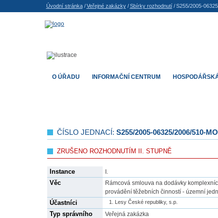
Úvodní stránka
/
Veřejné zakázky
/
Sbírky rozhodnutí
/
S255/2005-0632
O ÚŘADU
INFORMAČNÍ CENTRUM
HOSPODÁŘSKÁ
ČÍSLO JEDNACÍ:
S255/2005-06325/2006/510-MO
ZRUŠENO ROZHODNUTÍM II. STUPNĚ
Instance
I.
Věc
Rámcová smlouva na dodávky komplexních 
provádění těžebních činností - územní jedn
Účastníci
Lesy České republiky, s.p.
Typ správního
Veřejná zakázka