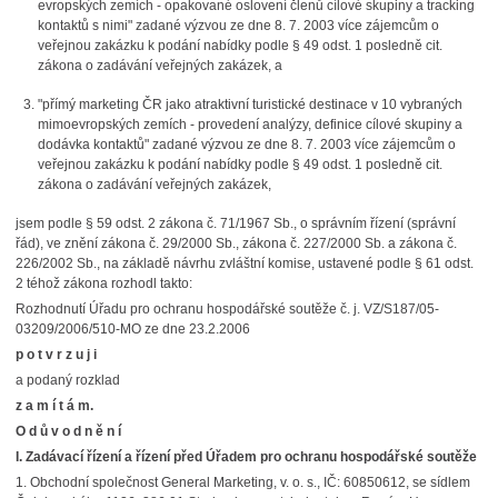
evropských zemích - opakované oslovení členů cílové skupiny a tracking
kontaktů s nimi" zadané výzvou ze dne 8. 7. 2003 více zájemcům o
veřejnou zakázku k podání nabídky podle § 49 odst. 1 posledně cit.
zákona o zadávání veřejných zakázek, a
"přímý marketing ČR jako atraktivní turistické destinace v 10 vybraných
mimoevropských zemích - provedení analýzy, definice cílové skupiny a
dodávka kontaktů" zadané výzvou ze dne 8. 7. 2003 více zájemcům o
veřejnou zakázku k podání nabídky podle § 49 odst. 1 posledně cit.
zákona o zadávání veřejných zakázek,
jsem podle § 59 odst. 2 zákona č. 71/1967 Sb., o správním řízení (správní
řád), ve znění zákona č. 29/2000 Sb., zákona č. 227/2000 Sb. a zákona č.
226/2002 Sb., na základě návrhu zvláštní komise, ustavené podle § 61 odst.
2 téhož zákona rozhodl takto:
Rozhodnutí Úřadu pro ochranu hospodářské soutěže č. j. VZ/S187/05-
03209/2006/510-MO ze dne 23.2.2006
p o t v r z u j i
a podaný rozklad
z a m í t á m.
O d ů v o d n ě n í
I. Zadávací řízení a řízení před Úřadem pro ochranu hospodářské soutěže
1. Obchodní společnost General Marketing, v. o. s., IČ: 60850612, se sídlem