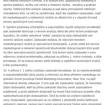
tvoří několik odlišných činností, a to výzkum trhu, databázový marketing a
správa databází, služby call centra a reklamní služba - kreativa a grafické
návrhy. Odlišnost třetí veřejné zakázky je pak dána principielně odlišným
charakterem trhů, na něž se zaměřovala, když dle vyjádření zadavatele, např.
trh marketingových a reklamních služeb ve střední Asii a v západní Evropě
mnoho společných rysů nemají.
9. Splnění podmínky účelnějšího a úspornějšího využití veřejných prostředků
pak zadavatel dovozuje z cenové analýzy, která dle jeho tvrzení podporuje
hypotézu, že uměle vytvořená "velká" zakázka by byla nákladnější než
zvolený způsob zadání. Zadavatel dodává, že obecným trendem
marketingových služeb je specializace dodavatelů, a proto velké full service
marketingové a reklamní společnosti dlouhodobě ztrácejí bazální tržní podíl
na úkor specializovaných společností. Svá tvrzení opírá zadavatel o svou
odbornou znalost problematiky, odkazuje na přílohu 1. svého rozkladu, a dále
konstatuje, že se pokusí dodat i další doklady a vyjádření nezávislých znalců
k této problematice.
10. V příloze č. 1 svého rozkladu zadavatel konstatuje, že za nejrelevantnější
a nejautoritativnější zdroj analýz a informací na téma přímého marketingu na
globální úrovni považuje Direkt Marketing Association, New York, na jejíž
internetové stránky odkazuje. Z nich pak dle zadavatele vyplývá, že neexistují
žádní dodavatelé, kteří by přímo pokrývali všechny země zadavatelem
poptávané, a proto jakýkoliv dodavatel by musel část realizace projektu vždy
subkontrahovat jiným dodavatelům, čímž by došlo ke zvýšení nabídkové
ceny. Dodavatelé, specializující se na některé z předmětů plnění šetřených
veřejných zakázek, nemají mezi svými specializacemi žádné nebo minimálně