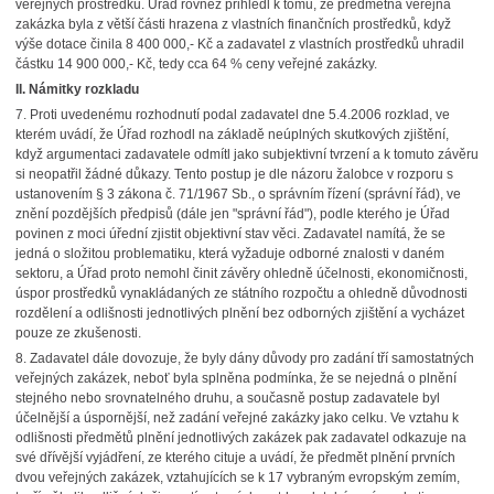
veřejných prostředků. Úřad rovněž přihlédl k tomu, že předmětná veřejná
zakázka byla z větší části hrazena z vlastních finančních prostředků, když
výše dotace činila 8 400 000,- Kč a zadavatel z vlastních prostředků uhradil
částku 14 900 000,- Kč, tedy cca 64 % ceny veřejné zakázky.
II. Námitky rozkladu
7. Proti uvedenému rozhodnutí podal zadavatel dne 5.4.2006 rozklad, ve
kterém uvádí, že Úřad rozhodl na základě neúplných skutkových zjištění,
když argumentaci zadavatele odmítl jako subjektivní tvrzení a k tomuto závěru
si neopatřil žádné důkazy. Tento postup je dle názoru žalobce v rozporu s
ustanovením § 3 zákona č. 71/1967 Sb., o správním řízení (správní řád), ve
znění pozdějších předpisů (dále jen "správní řád"), podle kterého je Úřad
povinen z moci úřední zjistit objektivní stav věci. Zadavatel namítá, že se
jedná o složitou problematiku, která vyžaduje odborné znalosti v daném
sektoru, a Úřad proto nemohl činit závěry ohledně účelnosti, ekonomičnosti,
úspor prostředků vynakládaných ze státního rozpočtu a ohledně důvodnosti
rozdělení a odlišnosti jednotlivých plnění bez odborných zjištění a vycházet
pouze ze zkušenosti.
8. Zadavatel dále dovozuje, že byly dány důvody pro zadání tří samostatných
veřejných zakázek, neboť byla splněna podmínka, že se nejedná o plnění
stejného nebo srovnatelného druhu, a současně postup zadavatele byl
účelnější a úspornější, než zadání veřejné zakázky jako celku. Ve vztahu k
odlišnosti předmětů plnění jednotlivých zakázek pak zadavatel odkazuje na
své dřívější vyjádření, ze kterého cituje a uvádí, že předmět plnění prvních
dvou veřejných zakázek, vztahujících se k 17 vybraným evropským zemím,