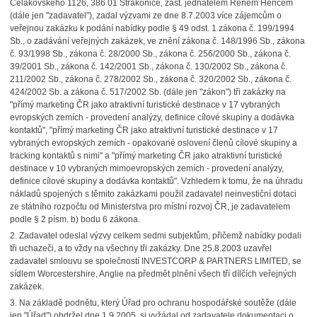
Čelakovského 1126, 386 01 Strakonice, zast. jednatelem Reném Hencem
(dále jen "zadavatel"), zadal výzvami ze dne 8.7.2003 více zájemcům o
veřejnou zakázku k podání nabídky podle § 49 odst. 1 zákona č. 199/1994
Sb., o zadávání veřejných zakázek, ve znění zákona č. 148/1996 Sb., zákona
č. 93/1998 Sb., zákona č. 28/2000 Sb., zákona č. 256/2000 Sb., zákona č.
39/2001 Sb., zákona č. 142/2001 Sb., zákona č. 130/2002 Sb., zákona č.
211/2002 Sb., zákona č. 278/2002 Sb., zákona č. 320/2002 Sb., zákona č.
424/2002 Sb. a zákona č. 517/2002 Sb. (dále jen "zákon") tři zakázky na
"přímý marketing ČR jako atraktivní turistické destinace v 17 vybraných
evropských zemích - provedení analýzy, definice cílové skupiny a dodávka
kontaktů", "přímý marketing ČR jako atraktivní turistické destinace v 17
vybraných evropských zemích - opakované oslovení členů cílové skupiny a
tracking kontaktů s nimi" a "přímý marketing ČR jako atraktivní turistické
destinace v 10 vybraných mimoevropských zemích - provedení analýzy,
definice cílové skupiny a dodávka kontaktů". Vzhledem k tomu, že na úhradu
nákladů spojených s těmito zakázkami použil zadavatel neinvestiční dotaci
ze státního rozpočtu od Ministerstva pro místní rozvoj ČR, je zadavatelem
podle § 2 písm. b) bodu 6 zákona.
2. Zadavatel odeslal výzvy celkem sedmi subjektům, přičemž nabídky podali
tři uchazeči, a to vždy na všechny tři zakázky. Dne 25.8.2003 uzavřel
zadavatel smlouvu se společností INVESTCORP & PARTNERS LIMITED, se
sídlem Worcestershire, Anglie na předmět plnění všech tří dílčích veřejných
zakázek.
3. Na základě podnětu, který Úřad pro ochranu hospodářské soutěže (dále
jen "Úřad") obdržel dne 1.9.2005, si vyžádal od zadavatele dokumentaci o