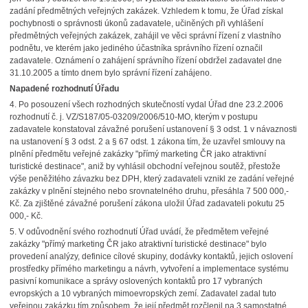
zadání předmětných veřejných zakázek. Vzhledem k tomu, že Úřad získal
pochybnosti o správnosti úkonů zadavatele, učiněných při vyhlášení
předmětných veřejných zakázek, zahájil ve věci správní řízení z vlastního
podnětu, ve kterém jako jediného účastníka správního řízení označil
zadavatele. Oznámení o zahájení správního řízení obdržel zadavatel dne
31.10.2005 a tímto dnem bylo správní řízení zahájeno.
Napadené rozhodnutí Úřadu
4. Po posouzení všech rozhodných skutečností vydal Úřad dne 23.2.2006
rozhodnutí č. j. VZ/S187/05-03209/2006/510-MO, kterým v postupu
zadavatele konstatoval závažné porušení ustanovení § 3 odst. 1 v návaznosti
na ustanovení § 3 odst. 2 a § 67 odst. 1 zákona tím, že uzavřel smlouvy na
plnění předmětu veřejné zakázky "přímý marketing ČR jako atraktivní
turistické destinace", aniž by vyhlásil obchodní veřejnou soutěž, přestože
výše peněžitého závazku bez DPH, který zadavateli vznikl ze zadání veřejné
zakázky v plnění stejného nebo srovnatelného druhu, přesáhla 7 500 000,-
Kč. Za zjištěné závažné porušení zákona uložil Úřad zadavateli pokutu 25
000,- Kč.
5. V odůvodnění svého rozhodnutí Úřad uvádí, že předmětem veřejné
zakázky "přímý marketing ČR jako atraktivní turistické destinace" bylo
provedení analýzy, definice cílové skupiny, dodávky kontaktů, jejich oslovení
prostředky přímého marketingu a návrh, vytvoření a implementace systému
pasivní komunikace a správy oslovených kontaktů pro 17 vybraných
evropských a 10 vybraných mimoevropských zemí. Zadavatel zadal tuto
veřejnou zakázku tím způsobem, že její předmět rozčlenil na 3 samostatné