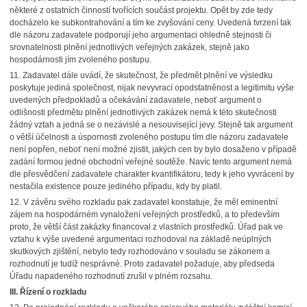
některé z ostatních činností tvořících součást projektu. Opět by zde tedy
docházelo ke subkontrahování a tím ke zvyšování ceny. Uvedená tvrzení tak
dle názoru zadavatele podporují jeho argumentaci ohledně stejnosti či
srovnatelnosti plnění jednotlivých veřejných zakázek, stejně jako
hospodárnosti jím zvoleného postupu.
11. Zadavatel dále uvádí, že skutečnost, že předmět plnění ve výsledku
poskytuje jediná společnost, nijak nevyvrací opodstatněnost a legitimitu výše
uvedených předpokladů a očekávání zadavatele, neboť argument o
odlišnosti předmětu plnění jednotlivých zakázek nemá k této skutečnosti
žádný vztah a jedná se o nezávislé a nesouvisející jevy. Stejně tak argument
o větší účelnosti a úspornosti zvoleného postupu tím dle názoru zadavatele
není popřen, neboť není možné zjistit, jakých cen by bylo dosaženo v případě
zadání formou jedné obchodní veřejné soutěže. Navíc tento argument nemá
dle přesvědčení zadavatele charakter kvantifikátoru, tedy k jeho vyvrácení by
nestačila existence pouze jediného případu, kdy by platil.
12. V závěru svého rozkladu pak zadavatel konstatuje, že měl eminentní
zájem na hospodárném vynaložení veřejných prostředků, a to především
proto, že větší část zakázky financoval z vlastních prostředků. Úřad pak ve
vztahu k výše uvedené argumentaci rozhodoval na základě neúplných
skutkových zjištění, nebylo tedy rozhodováno v souladu se zákonem a
rozhodnutí je tudíž nesprávné. Proto zadavatel požaduje, aby předseda
Úřadu napadeného rozhodnutí zrušil v plném rozsahu.
III. Řízení o rozkladu