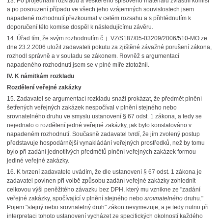
13. Po projednání rozkladu a veškerého spisového materiálu zvláštní komisí
a po posouzení případu ve všech jeho vzájemných souvislostech jsem
napadené rozhodnutí přezkoumal v celém rozsahu a s přihlédnutím k
doporučení této komise dospěl k následujícímu závěru.
14. Úřad tím, že svým rozhodnutím č. j. VZ/S187/05-03209/2006/510-MO ze
dne 23.2.2006 uložil zadavateli pokutu za zjištěné závažné porušení zákona,
rozhodl správně a v souladu se zákonem. Rovněž s argumentací
napadeného rozhodnutí jsem se v plné míře ztotožnil.
IV. K námitkám rozkladu
Rozdělení veřejné zakázky
15. Zadavatel se argumentací rozkladu snaží prokázat, že předmět plnění
šetřených veřejných zakázek nespočíval v plnění stejného nebo
srovnatelného druhu ve smyslu ustanovení § 67 odst. 1 zákona, a tedy se
nejednalo o rozdělení jedné veřejné zakázky, jak bylo konstatováno v
napadeném rozhodnutí. Současně zadavatel tvrdí, že jím zvolený postup
představuje hospodárnější vynakládání veřejných prostředků, než by tomu
bylo při zadání jednotlivých předmětů plnění veřejných zakázek formou
jediné veřejné zakázky.
16. K tvrzení zadavatele uvádím, že dle ustanovení § 67 odst. 1 zákona je
zadavatel povinen při volbě způsobu zadání veřejné zakázky zohlednit
celkovou výši peněžitého závazku bez DPH, který mu vznikne ze "zadání
veřejné zakázky, spočívající v plnění stejného nebo
srovnatelného
druhu."
Pojem "stejný nebo srovnatelný druh" zákon nevymezuje, a je tedy nutno při
interpretaci tohoto ustanovení vycházet ze specifických okolností každého