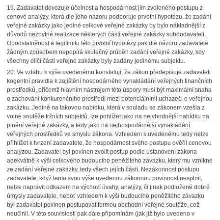
19. Zadavatel dovozuje účelnost a hospodárnost jím zvoleného postupu z
cenové analýzy, která dle jeho názoru podporuje prvotní hypotézu, že zadání
veřejné zakázky jako jediné celkové veřejné zakázky by bylo nákladnější z
důvodů nezbytné realizace některých částí veřejné zakázky subdodavateli.
Opodstatněnost a legitimitu této prvotní hypotézy pak dle názoru zadavatele
žádným způsobem nepopírá skutečný průběh zadání veřejné zakázky, kdy
všechny dílčí části veřejné zakázky byly zadány jedinému subjektu.
20. Ve vztahu k výše uvedenému konstatuji, že zákon předepisuje zadavateli
kogentní pravidla k zajištění hospodárného vynakládání veřejných finančních
prostředků, přičemž hlavním nástrojem této úspory musí být maximální snaha
o zachování konkurenčního prostředí mezi potenciálními uchazeči o veřejnou
zakázku. Jedině na takovou nabídku, která v souladu se zákonem vzešla z
volné soutěže tržních subjektů, lze pohlížet jako na nejvhodnější nabídku na
plnění veřejné zakázky, a tedy jako na nejhospodárnější vynakládání
veřejných prostředků ve smyslu zákona. Vzhledem k uvedenému tedy nelze
přihlížet k tvrzení zadavatele, že hospodárnost svého postupu ověřil cenovou
analýzou. Zadavatel byl povinen zvolit postup podle ustanovení zákona
adekvátně k výši celkového budoucího peněžitého závazku, který mu vznikne
ze zadání veřejné zakázky, tedy všech jejích částí. Nezákonnost postupu
zadavatele, když tento svou výše uvedenou zákonnou povinnost nesplnil,
nelze napravit odkazem na výchozí úvahy, analýzy, či jinak podložené dobré
úmysly zadavatele, neboť vzhledem k výši budoucího peněžitého závazku
byl zadavatel povinen postupovat formou obchodní veřejné soutěže, což
neučinil. V této souvislosti pak dále připomínám (jak již bylo uvedeno v