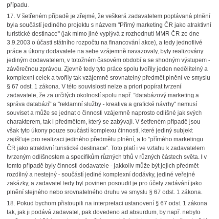
případu.
17. V šetřeném případě je zřejmé, že veškerá zadavatelem poptávaná plnění
byla součástí jediného projektu s názvem "Přímý marketing ČR jako atraktivní
turistické destinace" (jak mimo jiné vyplývá z rozhodnutí MMR ČR ze dne
3.9.2003 o účasti státního rozpočtu na financování akce), a tedy jednotlivé
práce a úkony dodavatele na sebe vzájemně navazovaly, byly realizovány
jediným dodavatelem, v totožném časovém období a se shodným výstupem -
závěrečnou zprávou. Zjevně tedy tyto práce spolu tvořily jeden nedělitelný a
komplexní celek a tvořily tak vzájemně srovnatelný předmět plnění ve smyslu
§ 67 odst. 1 zákona. V této souvislosti nelze a priori popírat tvrzení
zadavatele, že za určitých okolností spolu např. "databázový marketing a
správa databází" a "reklamní služby - kreativa a grafické návrhy" nemusí
souviset a může se jednat o činnosti vzájemně naprosto odlišné jak svých
charakterem, tak i předmětem, který se zabývají. V šetřeném případě jsou
však tyto úkony pouze součástí komplexu činností, které jediný subjekt
zajišťuje pro realizaci jediného předmětu plnění, a to "přímého marketingu
ČR jako atraktivní turistické destinace". Toto platí i ve vztahu k zadavatelem
tvrzeným odlišnostem a specifikům různých trhů v různých částech světa. I v
tomto případě byly činnosti dodavatele - jakkoliv může být jejich předmět
rozdílný a nestejný - součástí jediné komplexní dodávky, jediné veřejné
zakázky, a zadavatel tedy byl povinen posoudit je pro účely zadávání jako
plnění stejného nebo srovnatelného druhu ve smyslu § 67 odst. 1 zákona.
18. Pokud bychom přistoupili na interpretaci ustanovení § 67 odst. 1 zákona
tak, jak ji podává zadavatel, pak dovedeno ad absurdum, by např. nebylo