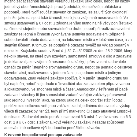
možno zadat žádnou stavební veřejnou zakázku jako celek, neboť na každý
jednotlivý obor řemeslnických prací (zednické, klempířské, truhlářské a
podobně), které tvoří součást stavebních zakázek, lze za určitých okolností
pohlížet jako na specifické činnosti, které jsou vzájemně nesrovnatelné. Ve
smyslu ustanovení § 67 odst. 1 zákona je však nutno na ně vždy pohlížet jako
na činnosti stejného nebo srovnatelného druhu, neboť při realizaci stavební
zakázky se jedná o činnosti vykonávané jediným dodavatelem (případně
subdodavateli tohoto dodavatele), na totožném místě a v totožném čase, a za
stejným účelem. K tomuto lze podpůrně odkázat rovněž na výklad podaný v
rozsudku Krajského soudu v Brně č. j. 31 Ca 31/2005 ze dne 28.2.2006, který
několik staveb, na které byly uzavřeny samostatné smlouvy o dílo a zadavatel
je deklaroval jako vzájemně nesourodé zakázky, i přes tvrzení zadavatele
označil za plnění stejného srovnatelného druhu, neboť se jednalo o celistvou
stavební akci, realizovanou v jednom čase, na jednom místě a jediným
dodavatelem. Znak veřejné zakázky spočívající v plnění stejného druhu tak
byl naplněn, neboť se jednalo o "investiční akci zadavatelem připravovanou
a lokalizovanou ve shodném místě a čase". Analogicky v šetřeném případě
zadavatel všechny tři jím samostatně zadané veřejné zakázky připravoval
jako jedinou investiční akci, na kterou jako na celek obdržel státní dotaci,
posléze tuto celkovou veřejnou zakázku zadal jedinému dodavateli a výstup
všech tří zakázek byl tentýž, tedy přímý marketing ČR jako atraktivní turistické
destinace. Zadavatel proto porušil ustanovení § 3 odst. 1 v návaznosti na § 3
odst. 2 a § 67 odst. 1 zákona, když veřejnou zakázku nezadal způsobem
adekvátním k celkové výši budoucího peněžitého závazku.
K tvrzené hospodárnosti postupu zadavatele