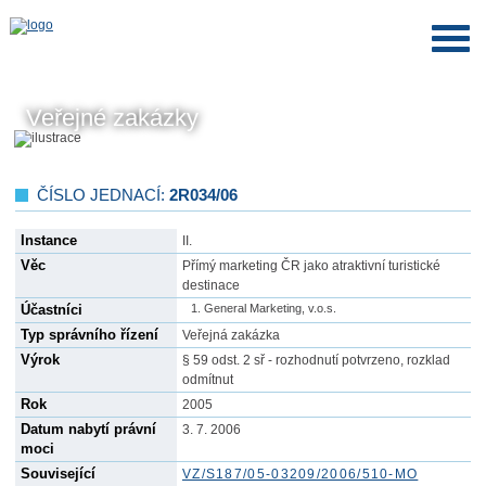
Veřejné zakázky
ČÍSLO JEDNACÍ:
2R034/06
Instance
II.
Věc
Přímý marketing ČR jako atraktivní turistické
destinace
Účastníci
General Marketing, v.o.s.
Typ správního řízení
Veřejná zakázka
Výrok
§ 59 odst. 2 sř - rozhodnutí potvrzeno, rozklad
odmítnut
Rok
2005
Datum nabytí právní
3. 7. 2006
moci
Související
VZ/S187/05-03209/2006/510-MO