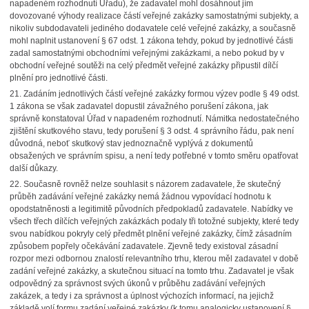
napadeném rozhodnutí Úřadu), že zadavatel mohl dosáhnout jím
dovozované výhody realizace částí veřejné zakázky samostatnými subjekty, a
nikoliv subdodavateli jediného dodavatele celé veřejné zakázky, a současně
mohl naplnit ustanovení § 67 odst. 1 zákona tehdy, pokud by jednotlivé části
zadal samostatnými obchodními veřejnými zakázkami, a nebo pokud by v
obchodní veřejné soutěži na celý předmět veřejné zakázky připustil dílčí
plnění pro jednotlivé části.
21. Zadáním jednotlivých částí veřejné zakázky formou výzev podle § 49 odst.
1 zákona se však zadavatel dopustil závažného porušení zákona, jak
správně konstatoval Úřad v napadeném rozhodnutí. Námitka nedostatečného
zjištění skutkového stavu, tedy porušení § 3 odst. 4 správního řádu, pak není
důvodná, neboť skutkový stav jednoznačně vyplývá z dokumentů
obsažených ve správním spisu, a není tedy potřebné v tomto směru opatřovat
další důkazy.
22. Současně rovněž nelze souhlasit s názorem zadavatele, že skutečný
průběh zadávání veřejné zakázky nemá žádnou vypovídací hodnotu k
opodstatněnosti a legitimitě původních předpokladů zadavatele. Nabídky ve
všech třech dílčích veřejných zakázkách podaly tři totožné subjekty, které tedy
svou nabídkou pokryly celý předmět plnění veřejné zakázky, čímž zásadním
způsobem popřely očekávání zadavatele. Zjevně tedy existoval zásadní
rozpor mezi odbornou znalostí relevantního trhu, kterou měl zadavatel v době
zadání veřejné zakázky, a skutečnou situací na tomto trhu. Zadavatel je však
odpovědný za správnost svých úkonů v průběhu zadávání veřejných
zakázek, a tedy i za správnost a úplnost výchozích informací, na jejichž
základě volí formu zadání veřejné zakázky (k tomu analogicky ustanovení §