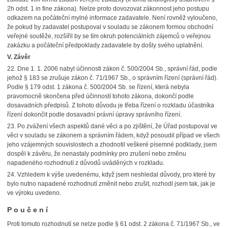
2h odst. 1 in fine zákona). Nelze proto dovozovat zákonnost jeho postupu
odkazem na počáteční mylné informace zadavatele. Není rovněž vyloučeno,
že pokud by zadavatel postupoval v souladu se zákonem formou obchodní
veřejné soutěže, rozšířil by se tím okruh potenciálních zájemců o veřejnou
zakázku a počáteční předpoklady zadavatele by došly svého uplatnění.
V. Závěr
22. Dne 1. 1. 2006 nabyl účinnosti zákon č. 500/2004 Sb., správní řád, podle
jehož § 183 se zrušuje zákon č. 71/1967 Sb., o správním řízení (správní řád).
Podle § 179 odst. 1 zákona č. 500/2004 Sb. se řízení, která nebyla
pravomocně skončena před účinností tohoto zákona, dokončí podle
dosavadních předpisů. Z tohoto důvodu je třeba řízení o rozkladu účastníka
řízení dokončit podle dosavadní právní úpravy správního řízení.
23. Po zvážení všech aspektů dané věci a po zjištění, že Úřad postupoval ve
věci v souladu se zákonem a správním řádem, když posoudil případ ve všech
jeho vzájemných souvislostech a zhodnotil veškeré písemné podklady, jsem
dospěl k závěru, že nenastaly podmínky pro zrušení nebo změnu
napadeného rozhodnutí z důvodů uváděných v rozkladu.
24. Vzhledem k výše uvedenému, když jsem neshledal důvody, pro které by
bylo nutno napadené rozhodnutí změnit nebo zrušit, rozhodl jsem tak, jak je
ve výroku uvedeno.
P o u č e n í
Proti tomuto rozhodnutí se nelze podle § 61 odst. 2 zákona č. 71/1967 Sb., ve