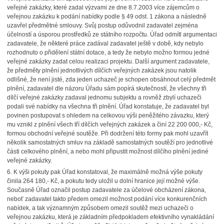
veřejné zakázky, které zadal výzvami ze dne 8.7.2003 více zájemcům o
veřejnou zakázku k podání nabídky podle § 49 odst. 1 zákona a následně
uzavřel předmětné smlouvy. Svůj postup odůvodnil zadavatel zejména
účelností a úsporou prostředků ze státního rozpočtu. Úřad odmítl argumentaci
zadavatele, že některé práce zadával zadavatel ještě v době, kdy nebylo
rozhodnuto o přidělení státní dotace, a tedy že nebylo možno formou jedné
veřejné zakázky zadat celou realizaci projektu. Další argument zadavatele,
že předměty plnění jednotlivých dílčích veřejných zakázek jsou natolik
odlišné, že není jisté, zda jeden uchazeč je schopen obsáhnout celý předmět
plnění, zadavatel dle názoru Úřadu sám popírá skutečností, že všechny tři
dílčí veřejné zakázky zadaval jednomu subjektu a rovněž zbylí uchazeči
podali své nabídky na všechna tři plnění. Úřad konstatuje, že zadavatel byl
povinen postupovat s ohledem na celkovou výši peněžitého závazku, který
mu vznikl z plnění všech tří dílčích veřejných zakázek a činí 22 200 000,- Kč,
formou obchodní veřejné soutěže. Při dodržení této formy pak mohl uzavřít
několik samostatných smluv na základě samostatných soutěží pro jednotlivé
části celkového plnění, a nebo mohl připustit možnost dílčího plnění jediné
veřejné zakázky.
6. K výši pokuty pak Úřad konstatoval, že maximálně možná výše pokuty
činila 264 180,- Kč, a pokutu tedy uložil u dolní hranice její možné výše.
Současně Úřad označil postup zadavatele za účelové obcházení zákona,
neboť zadavatel takto předem omezil možnost podání více konkurenčních
nabídek, a tak významným způsobem omezil soutěž mezi uchazeči o
veřejnou zakázku, která je základním předpokladem efektivního vynakládání