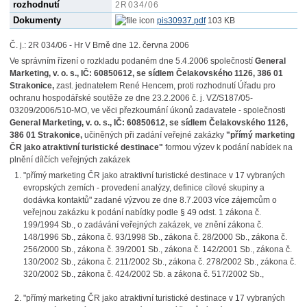
rozhodnutí
2R034/06
Dokumenty
pis30937.pdf
103 KB
Č. j.: 2R 034/06 - Hr V Brně dne 12. června 2006
Ve správním řízení o rozkladu podaném dne 5.4.2006 společností
General
Marketing, v. o. s., IČ: 60850612, se sídlem Čelakovského 1126, 386 01
Strakonice,
zast. jednatelem René Hencem, proti rozhodnutí Úřadu pro
ochranu hospodářské soutěže ze dne 23.2.2006 č. j. VZ/S187/05-
03209/2006/510-MO, ve věci přezkoumání úkonů zadavatele - společnosti
General Marketing, v. o. s., IČ: 60850612, se sídlem Čelakovského 1126,
386 01 Strakonice,
učiněných při zadání veřejné zakázky
"přímý marketing
ČR jako atraktivní turistické destinace"
formou výzev k podání nabídek na
plnění dílčích veřejných zakázek
"přímý marketing ČR jako atraktivní turistické destinace v 17 vybraných
evropských zemích - provedení analýzy, definice cílové skupiny a
dodávka kontaktů" zadané výzvou ze dne 8.7.2003 více zájemcům o
veřejnou zakázku k podání nabídky podle § 49 odst. 1 zákona č.
199/1994 Sb., o zadávání veřejných zakázek, ve znění zákona č.
148/1996 Sb., zákona č. 93/1998 Sb., zákona č. 28/2000 Sb., zákona č.
256/2000 Sb., zákona č. 39/2001 Sb., zákona č. 142/2001 Sb., zákona č.
130/2002 Sb., zákona č. 211/2002 Sb., zákona č. 278/2002 Sb., zákona č.
320/2002 Sb., zákona č. 424/2002 Sb. a zákona č. 517/2002 Sb.,
"přímý marketing ČR jako atraktivní turistické destinace v 17 vybraných