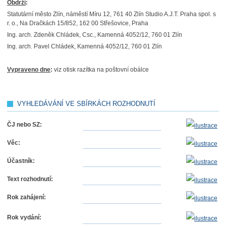
Obdrží
:
Statutární město Zlín, náměstí Míru 12, 761 40 Zlín Studio A.J.T. Praha spol. s
r. o., Na Dračkách 15/852, 162 00 Střešovice, Praha
Ing. arch. Zdeněk Chládek, Csc., Kamenná 4052/12, 760 01 Zlín
Ing. arch. Pavel Chládek, Kamenná 4052/12, 760 01 Zlín
Vyprav
eno dne
:
viz otisk razítka na poštovní obálce
VYHLEDÁVÁNÍ VE SBÍRKÁCH ROZHODNUTÍ
ČJ nebo SZ:
Věc:
Účastník:
Text rozhodnutí:
Rok zahájení:
Rok vydání: