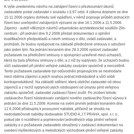
K výše uvedenému návrhu na zahájení řízení o přezkoumání úkonů
zadavatele podal zadavatel v souladu s § 97 odst. 4 zákona dopisem ze dne
10.11.2006 orgánu dohledu své vyjádření, v němž popisuje průběh jednacích
řízení bez uveřejnění zahájených výzvami ze dne 16.1.2006 a 11.5.2006.
Zájemci - autoři vítězných návrhů urbanisticko-architektonické soutěže Zlín-
centrum - při jednání dne 9.2.2006 předali dokumentaci o splnění
kvalifikačních předpokladů a návrh smlouvy o dílo, uvádí zadavatel, a
prohlásili, že budou vystupovat na základě předložené smlouvy o sdružení
jako jeden tým. Na jednání konaném dne 28.3.2006 vyslovil zadavatel
požadavek na předložení smlouvy o spolupráci uzavřené mezi uchazeči,
která by byla přílohou smlouvy o dílo, a z níž by vyplývalo, že uchazeči budou
vůči zadavateli při plnění veřejné zakázky zavázáni společně a nerozdílně.
Tento požadavek zadavatele byl odůvodněn projevujícími se neshodami
mezi oběma zájemci a jejich snahou jednat individuálně a vůči sobě
kontraproduktivně. Na základě sdělení, která obdržel zadavatel od obou
zájemců a z nichž vyplynulo jejich odstoupení od úmyslu plnit veřejnou
zakázku společně, zadavatel zadávací řízení zrušil. Po zrušení tohoto
zadávacího řízení následovalo zahájení nového zadávacího řízení výzvou k
jednání ze dne 11.5.2006. Komise na svém prvním jednání konaném dne
12.6.2006 přistoupila k posouzení nabídek, přičemž se shodla na
nedostatečnosti nabídky dodavatele STUDIO A.J.T PRAHA, spol. s r. o.,
pokud jde o rozdělení a pojmenování jednotlivých etap plnění veřejné
zakázky a o požadavek zadavatele obsažený v zadávací dokumentaci na
uvedení myšlenkových a metodických východisek plnění veřejné zakázky.