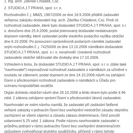
1. Ing. arch. Zdeňek Chládek, Csc.
2. STUDIO A.J.T PRAHA, spol. s r. o.
Rozhodnutím č. j. MMZL 1967/2006 ze dne 18.9.2006 přidělil zadavatel
veřejnou zakázku dodavateli Ing. arch. Zdeňku Chládkovi, Csc. Proti cit.
rozhodnutí zadavatele, které bylo dodavateli STUDIO A.J.T PRAHA, spol. s r.
o. doručeno dne 25.9.2006, podal jmenovaný dodavatel nedatovaným
dopisem námitky, které zadavatel podle vlastního podacího razítka obdržel
dne 6.10.2006. Po posouzení oprávněnosti podaných námitek zadavatel
svým rozhodnutím č. j. 74250/06 ze dne 13.10.2006 námitkám dodavatele
STUDIO A.J.T PRAHA, spol. s r. o. nevyhověl. Uvedené rozhodnutí
zadavatele obdržel stěžovatel dle dodejky dne 17.10.2006.
Vzhledem k tomu, že dodavatel STUDIO A.J.T PRAHA, spol. s r. o. (dále také
"navrhovatel") nepovažoval rozhodnutí zadavatele o námitkách za učiněné v
souladu se zákonem, podal dopisem ze dne 24.10.2006 návrh na zahájení
řízení o přezkoumání rozhodnutí zadavatele o námitkách u Úřadu pro
ochranu hospodářské soutěže.
Orgán dohledu obdržel návrh dne 26.10.2006 a tímto dnem bylo podle § 96
odst. 2 zákona zahájeno správní řízení o přezkoumání úkonů zadavatele.
Navrhovatel ve svém návrhu namítá, že zadavatel při zadávání šetřené
veřejné zakázky v jednacím řízení bez uveřejnění nedodržel zásadu stejného
zacházení se všemi zájemci a zásadu zákazu diskriminace, čímž porušil
ustanovení § 25 odst. 1 zákona. Podle názoru navrhovatele zadavatel v
průběhu jednání v rámci jednacího řízení bez uveřejnění diskriminačním
způsobem zvýhodňoval druhého soutěžícího, přičemž v rámci tohoto