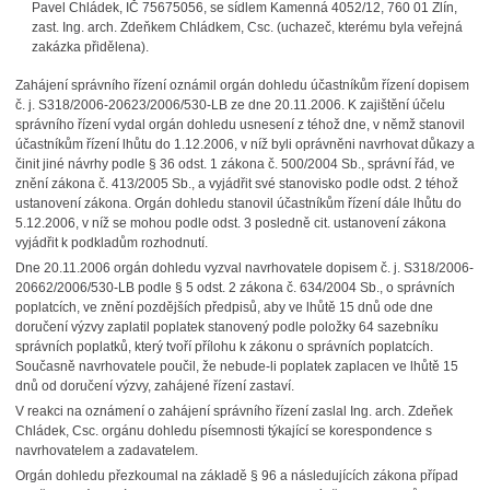
Pavel Chládek, IČ 75675056, se sídlem Kamenná 4052/12, 760 01 Zlín,
zast. Ing. arch. Zdeňkem Chládkem, Csc. (uchazeč, kterému byla veřejná
zakázka přidělena).
Zahájení správního řízení oznámil orgán dohledu účastníkům řízení dopisem
č. j. S318/2006-20623/2006/530-LB ze dne 20.11.2006. K zajištění účelu
správního řízení vydal orgán dohledu usnesení z téhož dne, v němž stanovil
účastníkům řízení lhůtu do 1.12.2006, v níž byli oprávněni navrhovat důkazy a
činit jiné návrhy podle § 36 odst. 1 zákona č. 500/2004 Sb., správní řád, ve
znění zákona č. 413/2005 Sb., a vyjádřit své stanovisko podle odst. 2 téhož
ustanovení zákona. Orgán dohledu stanovil účastníkům řízení dále lhůtu do
5.12.2006, v níž se mohou podle odst. 3 posledně cit. ustanovení zákona
vyjádřit k podkladům rozhodnutí.
Dne 20.11.2006 orgán dohledu vyzval navrhovatele dopisem č. j. S318/2006-
20662/2006/530-LB podle § 5 odst. 2 zákona č. 634/2004 Sb., o správních
poplatcích, ve znění pozdějších předpisů, aby ve lhůtě 15 dnů ode dne
doručení výzvy zaplatil poplatek stanovený podle položky 64 sazebníku
správních poplatků, který tvoří přílohu k zákonu o správních poplatcích.
Současně navrhovatele poučil, že nebude-li poplatek zaplacen ve lhůtě 15
dnů od doručení výzvy, zahájené řízení zastaví.
V reakci na oznámení o zahájení správního řízení zaslal Ing. arch. Zdeňek
Chládek, Csc. orgánu dohledu písemnosti týkající se korespondence s
navrhovatelem a zadavatelem.
Orgán dohledu přezkoumal na základě § 96 a následujících zákona případ