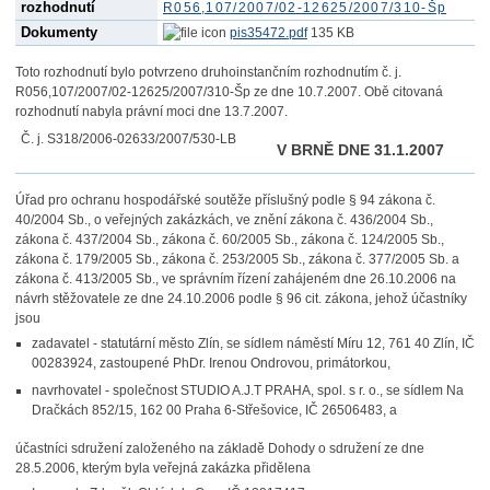
rozhodnutí
R056,107/2007/02-12625/2007/310-Šp
Dokumenty
pis35472.pdf
135 KB
Toto rozhodnutí bylo potvrzeno druhoinstančním rozhodnutím č. j.
R056,107/2007/02-12625/2007/310-Šp ze dne 10.7.2007. Obě citovaná
rozhodnutí nabyla právní moci dne 13.7.2007.
Č. j. S318/2006-02633/2007/530-LB
V BRNĚ DNE 31.1.2007
Úřad pro ochranu hospodářské soutěže příslušný podle § 94 zákona č.
40/2004 Sb., o veřejných zakázkách, ve znění zákona č. 436/2004 Sb.,
zákona č. 437/2004 Sb., zákona č. 60/2005 Sb., zákona č. 124/2005 Sb.,
zákona č. 179/2005 Sb., zákona č. 253/2005 Sb., zákona č. 377/2005 Sb. a
zákona č. 413/2005 Sb., ve správním řízení zahájeném dne 26.10.2006 na
návrh stěžovatele ze dne 24.10.2006 podle § 96 cit. zákona, jehož účastníky
jsou
zadavatel - statutární město Zlín, se sídlem náměstí Míru 12, 761 40 Zlín, IČ
00283924, zastoupené PhDr. Irenou Ondrovou, primátorkou,
navrhovatel - společnost STUDIO A.J.T PRAHA, spol. s r. o., se sídlem Na
Dračkách 852/15, 162 00 Praha 6-Střešovice, IČ 26506483, a
účastníci sdružení založeného na základě Dohody o sdružení ze dne
28.5.2006, kterým byla veřejná zakázka přidělena