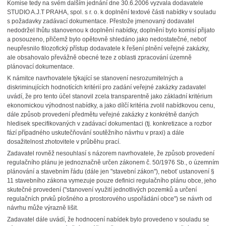
Komise tedy na svém dalším jednání dne 30.6.2006 vyzvala dodavatele
STUDIO A.J.T PRAHA, spol. s r. o. k doplnění textové části nabídky v souladu
s požadavky zadávací dokumentace. Přestože jmenovaný dodavatel
nedodržel lhůtu stanovenou k doplnění nabídky, doplnění bylo komisí přijato
a posouzeno, přičemž bylo opětovně shledáno jako nedostatečné, neboť
neupřesnilo filozofický přístup dodavatele k řešení plnění veřejné zakázky,
ale obsahovalo převážně obecné teze z oblasti zpracování územně
plánovací dokumentace.
K námitce navrhovatele týkající se stanovení nesrozumitelných a
diskriminujících hodnotících kritérií pro zadání veřejné zakázky zadavatel
uvádí, že pro tento účel stanovil zcela transparentně jako základní kritérium
ekonomickou výhodnost nabídky, a jako dílčí kritéria zvolil nabídkovou cenu,
dále způsob provedení předmětu veřejné zakázky z konkrétně daných
hledisek specifikovaných v zadávací dokumentaci (tj. konkretizace a rozbor
fází případného uskutečňování soutěžního návrhu v praxi) a dále
dosažitelnost zhotovitele v průběhu prací.
Zadavatel rovněž nesouhlasí s názorem navrhovatele, že způsob provedení
regulačního plánu je jednoznačně určen zákonem č. 50/1976 Sb., o územním
plánování a stavebním řádu (dále jen "stavební zákon"), neboť ustanovení §
11 stavebního zákona vymezuje pouze definici regulačního plánu obce, jeho
skutečné provedení ("stanovení využití jednotlivých pozemků a určení
regulačních prvků plošného a prostorového uspořádání obce") se návrh od
návrhu může výrazně lišit.
Zadavatel dále uvádí, že hodnocení nabídek bylo provedeno v souladu se