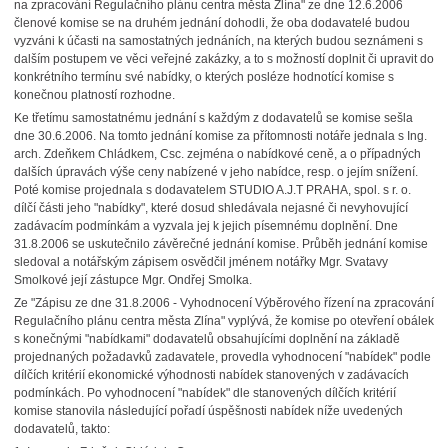
na zpracování Regulačního plánu centra města Zlína" ze dne 12.6.2006
členové komise se na druhém jednání dohodli, že oba dodavatelé budou
vyzváni k účasti na samostatných jednáních, na kterých budou seznámeni s
dalším postupem ve věci veřejné zakázky, a to s možností doplnit či upravit do
konkrétního termínu své nabídky, o kterých posléze hodnotící komise s
konečnou platností rozhodne.
Ke třetímu samostatnému jednání s každým z dodavatelů se komise sešla
dne 30.6.2006. Na tomto jednání komise za přítomnosti notáře jednala s Ing.
arch. Zdeňkem Chládkem, Csc. zejména o nabídkové ceně, a o případných
dalších úpravách výše ceny nabízené v jeho nabídce, resp. o jejím snížení.
Poté komise projednala s dodavatelem STUDIO A.J.T PRAHA, spol. s r. o.
dílčí části jeho "nabídky", které dosud shledávala nejasné či nevyhovující
zadávacím podmínkám a vyzvala jej k jejich písemnému doplnění. Dne
31.8.2006 se uskutečnilo závěrečné jednání komise. Průběh jednání komise
sledoval a notářským zápisem osvědčil jménem notářky Mgr. Svatavy
Smolkové její zástupce Mgr. Ondřej Smolka.
Ze "Zápisu ze dne 31.8.2006 - Vyhodnocení Výběrového řízení na zpracování
Regulačního plánu centra města Zlína" vyplývá, že komise po otevření obálek
s konečnými "nabídkami" dodavatelů obsahujícími doplnění na základě
projednaných požadavků zadavatele, provedla vyhodnocení "nabídek" podle
dílčích kritérií ekonomické výhodnosti nabídek stanovených v zadávacích
podmínkách. Po vyhodnocení "nabídek" dle stanovených dílčích kritérií
komise stanovila následující pořadí úspěšnosti nabídek níže uvedených
dodavatelů, takto: