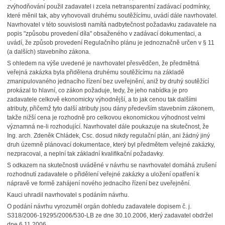
zvýhodňování použil zadavatel i zcela netransparentní zadávací podmínky,
které měnil tak, aby vyhovovali druhému soutěžícímu, uvádí dále navrhovatel.
Navrhovatel v této souvislosti namítá nadbytečnost požadavku zadavatele na
popis "způsobu provedení díla" obsaženého v zadávací dokumentaci, a
uvádí, že způsob provedení Regulačního plánu je jednoznačně určen v § 11
(a dalších) stavebního zákona.
S ohledem na výše uvedené je navrhovatel přesvědčen, že předmětná
veřejná zakázka byla přidělena druhému soutěžícímu na základě
zmanipulovaného jednacího řízení bez uveřejnění, aniž by druhý soutěžící
prokázal to hlavní, co zákon požaduje, tedy, že jeho nabídka je pro
zadavatele celkově ekonomicky výhodnější, a to jak cenou tak dalšími
atributy, přičemž tyto další atributy jsou dány především stavebním zákonem,
takže nižší cena je rozhodně pro celkovou ekonomickou výhodnost velmi
významná ne-li rozhodující. Navrhovatel dále poukazuje na skutečnost, že
Ing. arch. Zdeněk Chládek, Csc. dosud nikdy regulační plán, ani žádný jiný
druh územně plánovací dokumentace, který byl předmětem veřejné zakázky,
nezpracoval, a neplní tak základní kvalifikační požadavky.
S odkazem na skutečnosti uváděné v návrhu se navrhovatel domáhá zrušení
rozhodnutí zadavatele o přidělení veřejné zakázky a uložení opatření k
nápravě ve formě zahájení nového jednacího řízení bez uveřejnění.
Kauci uhradil navrhovatel s podáním návrhu.
O podání návrhu vyrozuměl orgán dohledu zadavatele dopisem č. j.
S318/2006-19295/2006/530-LB ze dne 30.10.2006, který zadavatel obdržel
dne 6.11.2006.