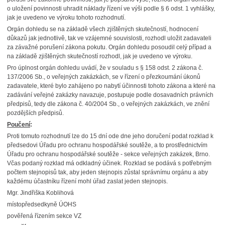
o uložení povinnosti uhradit náklady řízení ve výši podle § 6 odst. 1 vyhlášky,
jak je uvedeno ve výroku tohoto rozhodnutí.
Orgán dohledu se na základě všech zjištěných skutečností, hodnocení
důkazů jak jednotlivě, tak ve vzájemné souvislosti, rozhodl uložit zadavateli
za závažné porušení zákona pokutu. Orgán dohledu posoudil celý případ a
na základě zjištěných skutečností rozhodl, jak je uvedeno ve výroku.
Pro úplnost orgán dohledu uvádí, že v souladu s § 158 odst. 2 zákona č.
137/2006 Sb., o veřejných zakázkách, se v řízení o přezkoumání úkonů
zadavatele, které bylo zahájeno po nabytí účinnosti tohoto zákona a které na
zadávání veřejné zakázky navazuje, postupuje podle dosavadních právních
předpisů, tedy dle zákona č. 40/2004 Sb., o veřejných zakázkách, ve znění
pozdějších předpisů.
Poučení
:
Proti tomuto rozhodnutí lze do 15 dní ode dne jeho doručení podat rozklad k
předsedovi Úřadu pro ochranu hospodářské soutěže, a to prostřednictvím
Úřadu pro ochranu hospodářské soutěže - sekce veřejných zakázek, Brno.
Včas podaný rozklad má odkladný účinek. Rozklad se podává s potřebným
počtem stejnopisů tak, aby jeden stejnopis zůstal správnímu orgánu a aby
každému účastníku řízení mohl úřad zaslat jeden stejnopis.
Mgr. Jindřiška Koblihová
místopředsedkyně ÚOHS
pověřená řízením sekce VZ