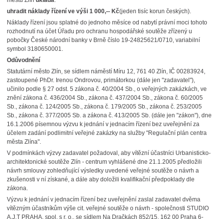
městu Zlín
ukládá
:
uhradit náklady řízení ve výši 1 000,-- Kč
(jeden tisíc korun českých).
Náklady řízení jsou splatné do jednoho měsíce od nabytí právní moci tohoto
rozhodnutí na účet Úřadu pro ochranu hospodářské soutěže zřízený u
pobočky České národní banky v Brně číslo 19-24825621/0710, variabilní
symbol 3180650001.
Odůvodnění
Statutární město Zlín, se sídlem náměstí Míru 12, 761 40 Zlín, IČ 00283924,
zastoupené PhDr. Irenou Ondrovou, primátorkou (dále jen "zadavatel"),
učinilo podle § 27 odst. 5 zákona č. 40/2004 Sb., o veřejných zakázkách, ve
znění zákona č. 436/2004 Sb., zákona č. 437/2004 Sb., zákona č. 60/2005
Sb., zákona č. 124/2005 Sb., zákona č. 179/2005 Sb., zákona č. 253/2005
Sb., zákona č. 377/2005 Sb. a zákona č. 413/2005 Sb. (dále jen "zákon"), dne
16.1.2006 písemnou výzvu k jednání v jednacím řízení bez uveřejnění za
účelem zadání podlimitní veřejné zakázky na služby "Regulační plán centra
města Zlína".
V podmínkách výzvy zadavatel požadoval, aby vítězní účastníci Urbanisticko-
architektonické soutěže Zlín - centrum vyhlášené dne 21.1.2005 předložili
návrh smlouvy zohledňující výsledky uvedené veřejné soutěže o návrh a
zkušenosti v ní získané, a dále aby doložili kvalifikační předpoklady dle
zákona.
Výzvu k jednání v jednacím řízení bez uveřejnění zaslal zadavatel dvěma
vítězným účastníkům výše cit. veřejné soutěže o návrh - společnosti STUDIO
A.J.T PRAHA, spol. s r. o., se sídlem Na Dračkách 852/15, 162 00 Praha 6-