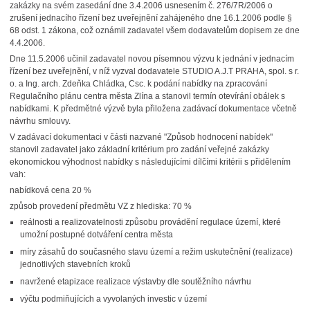
zakázky na svém zasedání dne 3.4.2006 usnesením č. 276/7R/2006 o
zrušení jednacího řízení bez uveřejnění zahájeného dne 16.1.2006 podle §
68 odst. 1 zákona, což oznámil zadavatel všem dodavatelům dopisem ze dne
4.4.2006.
Dne 11.5.2006 učinil zadavatel novou písemnou výzvu k jednání v jednacím
řízení bez uveřejnění, v níž vyzval dodavatele STUDIO A.J.T PRAHA, spol. s r.
o. a Ing. arch. Zdeňka Chládka, Csc. k podání nabídky na zpracování
Regulačního plánu centra města Zlína a stanovil termín otevírání obálek s
nabídkami. K předmětné výzvě byla přiložena zadávací dokumentace včetně
návrhu smlouvy.
V zadávací dokumentaci v části nazvané "Způsob hodnocení nabídek"
stanovil zadavatel jako základní kritérium pro zadání veřejné zakázky
ekonomickou výhodnost nabídky s následujícími dílčími kritérii s přidělením
vah:
nabídková cena 20 %
způsob provedení předmětu VZ z hlediska: 70 %
reálnosti a realizovatelnosti způsobu provádění regulace území, které
umožní postupné dotváření centra města
míry zásahů do současného stavu území a režim uskutečnění (realizace)
jednotlivých stavebních kroků
navržené etapizace realizace výstavby dle soutěžního návrhu
výčtu podmiňujících a vyvolaných investic v území