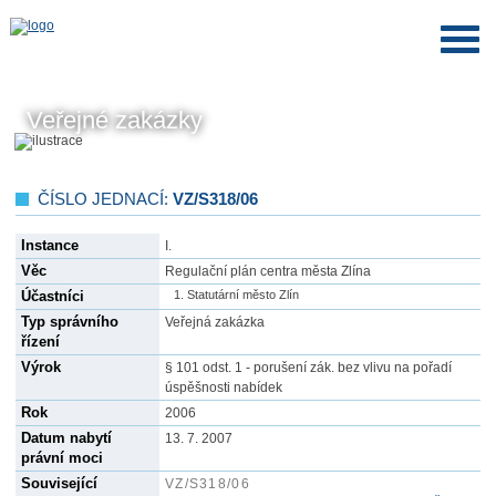
Veřejné zakázky
ČÍSLO JEDNACÍ:
VZ/S318/06
Instance
I.
Věc
Regulační plán centra města Zlína
Účastníci
Statutární město Zlín
Typ správního
Veřejná zakázka
řízení
Výrok
§ 101 odst. 1 - porušení zák. bez vlivu na pořadí
úspěšnosti nabídek
Rok
2006
Datum nabytí
13. 7. 2007
právní moci
Související
VZ/S318/06