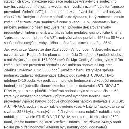
stavebních kroků; navržené etapizace realizace výstavby dle soutěžního
návrhu; výčtu podmiňujících a vyvolaných investic v území" (dále jen "způsob
provedení předmětu VZ"), kterému přiřadil v zadávací dokumentaci nejvyšší
váhu 70 %. Druhým kritériem v pořadí co do významu, který zadavatel tomuto
kritériu přisuzoval, byla "nabídková cena" s vahou 20 %. Zadavatel však v
průběhu jednacího řízení bez uveřejnění původně deklarované váhy
předmětných kritérií změnil, a to tak, že váhu nejdůležitějšího dílčího kritéria
"způsob provedení předmětu VZ" s nejvyšší vahou ponížil o 15 % na 55 % za
současného navýšení váhy dílčího kritéria "nabídková cena" na 35 %.
Jak vyplývá ze "Zápisu ze dne 31.8.2006 - Vyhodnocení Výběrového řízení
na zpracování Regulačního plánu centra města Zlína", jehož průběh sledoval
a notářským zápisem č. 167/2006 osvědčil Mgr. Ondřej Smolka, bylo v dílčím
kritériu "způsob provedení předmětu VZ" uděleno dodavateli Ing. arch.
Zdeňku Chládkovi, CSc. 5500 bodů, jakožto návrhu, který lépe splňuje
podmínky zadávací dokumentace, kdežto dodavateli STUDIO AJT bylo
uděleno 3410 bodů, kdy podkladem pro toto hodnocení byl výpočet průměru
hodnot, které jednotliví členové komise nabídce dodavatele STUDIO A.J.T
PRAHA, spol. s r. o. přidělili. Průměrná hodnota byla stanovena číslem 62,
které bylo dosazeno do vzorce v připravené výpočetní tabulce. Takto
provedený výpočet stanovil bodové ohodnocení nabídky dodavatele STUDIO
A.J.T PRAHA, spol. s r. o. tak, jak je uvedeno výše. V kritériu "nabídková cena"
s vahou 35 % byla jako nejvýhodnější vyhodnocena nejnižší nabídka, tedy
nabídka dodavatele STUDIO A.J.T PRAHA, spol. s r. o., která získala 3500
bodů, kdežto nabídka Ing. arch. Zdeňka Chládka, Csc. získala 2439,5 bodů.
Pokud jde o třetí hodnotící kritérium byly nabídky obou dodavatelů