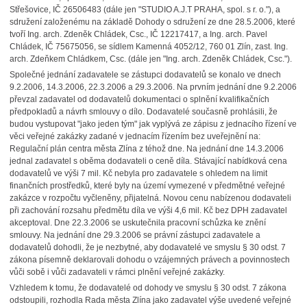
Střešovice, IČ 26506483 (dále jen "STUDIO A.J.T PRAHA, spol. s r. o."), a
sdružení založenému na základě Dohody o sdružení ze dne 28.5.2006, které
tvoří Ing. arch. Zdeněk Chládek, Csc., IČ 12217417, a Ing. arch. Pavel
Chládek, IČ 75675056, se sídlem Kamenná 4052/12, 760 01 Zlín, zast. Ing.
arch. Zdeňkem Chládkem, Csc. (dále jen "Ing. arch. Zdeněk Chládek, Csc.").
Společné jednání zadavatele se zástupci dodavatelů se konalo ve dnech
9.2.2006, 14.3.2006, 22.3.2006 a 29.3.2006. Na prvním jednání dne 9.2.2006
převzal zadavatel od dodavatelů dokumentaci o splnění kvalifikačních
předpokladů a návrh smlouvy o dílo. Dodavatelé současně prohlásili, že
budou vystupovat "jako jeden tým" jak vyplývá ze zápisu z jednacího řízení ve
věci veřejné zakázky zadané v jednacím řízením bez uveřejnění na:
Regulační plán centra města Zlína z téhož dne. Na jednání dne 14.3.2006
jednal zadavatel s oběma dodavateli o ceně díla. Stávající nabídková cena
dodavatelů ve výši 7 mil. Kč nebyla pro zadavatele s ohledem na limit
finančních prostředků, které byly na území vymezené v předmětné veřejné
zakázce v rozpočtu vyčleněny, přijatelná. Novou cenu nabízenou dodavateli
při zachování rozsahu předmětu díla ve výši 4,6 mil. Kč bez DPH zadavatel
akceptoval. Dne 22.3.2006 se uskutečnila pracovní schůzka ke znění
smlouvy. Na jednání dne 29.3.2006 se právní zástupci zadavatele a
dodavatelů dohodli, že je nezbytné, aby dodavatelé ve smyslu § 30 odst. 7
zákona písemně deklarovali dohodu o vzájemných právech a povinnostech
vůči sobě i vůči zadavateli v rámci plnění veřejné zakázky.
Vzhledem k tomu, že dodavatelé od dohody ve smyslu § 30 odst. 7 zákona
odstoupili, rozhodla Rada města Zlína jako zadavatel výše uvedené veřejné