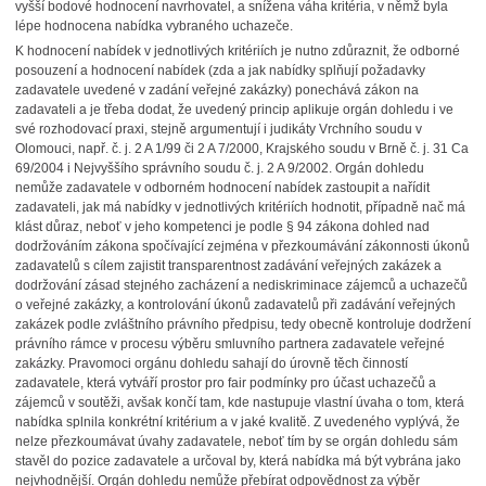
vyšší bodové hodnocení navrhovatel, a snížena váha kritéria, v němž byla
lépe hodnocena nabídka vybraného uchazeče.
K hodnocení nabídek v jednotlivých kritériích je nutno zdůraznit, že odborné
posouzení a hodnocení nabídek (zda a jak nabídky splňují požadavky
zadavatele uvedené v zadání veřejné zakázky) ponechává zákon na
zadavateli a je třeba dodat, že uvedený princip aplikuje orgán dohledu i ve
své rozhodovací praxi, stejně argumentují i judikáty Vrchního soudu v
Olomouci, např. č. j. 2 A 1/99 či 2 A 7/2000, Krajského soudu v Brně č. j. 31 Ca
69/2004 i Nejvyššího správního soudu č. j. 2 A 9/2002. Orgán dohledu
nemůže zadavatele v odborném hodnocení nabídek zastoupit a nařídit
zadavateli, jak má nabídky v jednotlivých kritériích hodnotit, případně nač má
klást důraz, neboť v jeho kompetenci je podle § 94 zákona dohled nad
dodržováním zákona spočívající zejména v přezkoumávání zákonnosti úkonů
zadavatelů s cílem zajistit transparentnost zadávání veřejných zakázek a
dodržování zásad stejného zacházení a nediskriminace zájemců a uchazečů
o veřejné zakázky, a kontrolování úkonů zadavatelů při zadávání veřejných
zakázek podle zvláštního právního předpisu, tedy obecně kontroluje dodržení
právního rámce v procesu výběru smluvního partnera zadavatele veřejné
zakázky. Pravomoci orgánu dohledu sahají do úrovně těch činností
zadavatele, která vytváří prostor pro fair podmínky pro účast uchazečů a
zájemců v soutěži, avšak končí tam, kde nastupuje vlastní úvaha o tom, která
nabídka splnila konkrétní kritérium a v jaké kvalitě. Z uvedeného vyplývá, že
nelze přezkoumávat úvahy zadavatele, neboť tím by se orgán dohledu sám
stavěl do pozice zadavatele a určoval by, která nabídka má být vybrána jako
nejvhodnější. Orgán dohledu nemůže přebírat odpovědnost za výběr