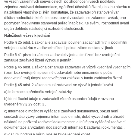
ve všech vzájemných souvislostech, po zhodnocení všech podkladů,
zejména zadávací dokumentace, vyjádření účastníků řízení, obsahu návrhu a
na základě vlastního zjištění konstatuje, že zadavatel při stanovení vah
dílčích hodnotících kritérií nepostupoval v souladu se zákonem, avšak jeho
pochybení neovlivnilo stanovení pořadí nabídek. Ke svému rozhodnutí uvádí
orgán dohledu následující rozhodné skutečnosti.
Náležitosti výzvy k jednání
Podle § 25 odst. 1 zákona je zadavatel povinen zadat nadlimitní i podlimitní
veřejnou zakázku v zadávacím řízení, pokud zákon nestanoví jinak.
Podle § 41 písm. b) zákona zadavatel v jednacím řízení bez uveřejnění
zahajuje zadávací řízení výzvou k jednání.
Podle § 45 odst. 1 zákona oznamuje zadavatel ve výzvě k jednání v jednacím
řízení bez uveřejnění písemně dodavateli nebo omezenému počtu
dodavatelů svůj úmysl zadat veřejnou zakázku v tomto zadávacím řízení.
Podle § 45 odst. 2 zákona musí zadavatel ve výzvě k jednání uvést
a) informace o předmětu veřejné zakázky,
b) identifikační údaje o zadavateli včetně osobních údajů v rozsahu
uvedeném v § 29 odst. 3 ,
c) informace o možnosti vyžádat si zadávací dokumentaci, pokud není
součástí této výzvy, zejména informace o místě, době vyzvednutí a úhradě
nákladů na pořízení zadávací dokumentace a lhůtě pro vyžádání zadávací
dokumentace a vyžádání dodatečných informací k zadávací dokumentaci,
d) datum, hodinu a místo, kde se bude jednání konat.