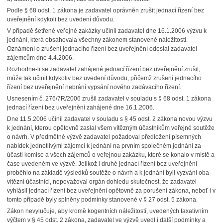
Podle § 68 odst. 1 zákona je zadavatel oprávněn zrušit jednací řízení bez
uveřejnění kdykoli bez uvedení důvodu.
V případě šetřené veřejné zakázky učinil zadavatel dne 16.1.2006 výzvu k
jednání, která obsahovala všechny zákonem stanovené náležitosti.
Oznámení o zrušení jednacího řízení bez uveřejnění odeslal zadavatel
zájemcům dne 4.4.2006.
Rozhodne-li se zadavatel zahájené jednací řízení bez uveřejnění zrušit,
může tak učinit kdykoliv bez uvedení důvodu, přičemž zrušení jednacího
řízení bez uveřejnění nebrání vypsání nového zadávacího řízení.
Usnesením č. 276/7R/2006 zrušil zadavatel v souladu s § 68 odst. 1 zákona
jednací řízení bez uveřejnění zahájené dne 16.1.2006.
Dne 11.5.2006 učinil zadavatel v souladu s § 45 odst. 2 zákona novou výzvu
k jednání, kterou opětovně zaslal všem vítězným účastníkům veřejné soutěže
o návrh. V předmětné výzvě zadavatel požadoval předložení písemných
nabídek jednotlivými zájemci k jednání na prvním společném jednání za
účasti komise a všech zájemců o veřejnou zakázku, které se konalo v místě a
čase uvedeném ve výzvě. Jelikož i druhé jednací řízení bez uveřejnění
proběhlo na základě výsledků soutěže o návrh a k jednání byli vyzváni oba
vítězní účastníci, nepovažoval orgán dohledu skutečnost, že zadavatel
vyhlásil jednací řízení bez uveřejnění opětovně za porušení zákona, neboť i v
tomto případě byly splněny podmínky stanovené v § 27 odst. 5 zákona.
Zákon nevylučuje, aby kromě kogentních náležitostí, uvedených taxativním
výčtem v § 45 odst. 2 zákona, zadavatel ve výzvě uvedl i další podmínky a