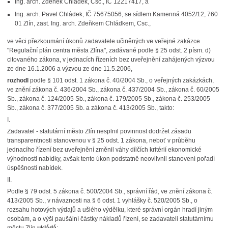
Ing. arch. Zdeněk Chládek, Csc., IČ 12217417, a
Ing. arch. Pavel Chládek, IČ 75675056, se sídlem Kamenná 4052/12, 760
01 Zlín, zast. Ing. arch. Zdeňkem Chládkem, Csc.,
ve věci přezkoumání úkonů zadavatele učiněných ve veřejné zakázce
"Regulační plán centra města Zlína", zadávané podle § 25 odst. 2 písm. d)
citovaného zákona, v jednacích řízeních bez uveřejnění zahájených výzvou
ze dne 16.1.2006 a výzvou ze dne 11.5.2006,
rozhodl
podle § 101 odst. 1 zákona č. 40/2004 Sb., o veřejných zakázkách,
ve znění zákona č. 436/2004 Sb., zákona č. 437/2004 Sb., zákona č. 60/2005
Sb., zákona č. 124/2005 Sb., zákona č. 179/2005 Sb., zákona č. 253/2005
Sb., zákona č. 377/2005 Sb. a zákona č. 413/2005 Sb., takto:
I.
Zadavatel - statutární město Zlín nesplnil povinnost dodržet zásadu
transparentnosti stanovenou v § 25 odst. 1 zákona, neboť v průběhu
jednacího řízení bez uveřejnění změnil váhy dílčích kritérií ekonomické
výhodnosti nabídky, avšak tento úkon podstatně neovlivnil stanovení pořadí
úspěšnosti nabídek.
II.
Podle § 79 odst. 5 zákona č. 500/2004 Sb., správní řád, ve znění zákona č.
413/2005 Sb., v návaznosti na § 6 odst. 1 vyhlášky č. 520/2005 Sb., o
rozsahu hotových výdajů a ušlého výdělku, které správní orgán hradí jiným
osobám, a o výši paušální částky nákladů řízení, se zadavateli statutárnímu