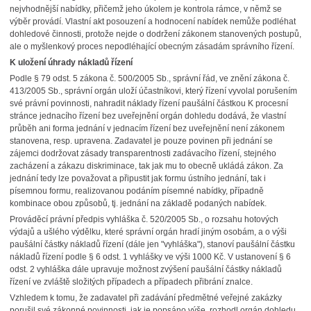
nejvhodnější nabídky, přičemž jeho úkolem je kontrola rámce, v němž se
výběr provádí. Vlastní akt posouzení a hodnocení nabídek nemůže podléhat
dohledové činnosti, protože nejde o dodržení zákonem stanovených postupů,
ale o myšlenkový proces nepodléhající obecným zásadám správního řízení.
K uložení úhrady nákladů řízení
Podle § 79 odst. 5 zákona č. 500/2005 Sb., správní řád, ve znění zákona č.
413/2005 Sb., správní orgán uloží účastníkovi, který řízení vyvolal porušením
své právní povinnosti, nahradit náklady řízení paušální částkou K procesní
stránce jednacího řízení bez uveřejnění orgán dohledu dodává, že vlastní
průběh ani forma jednání v jednacím řízení bez uveřejnění není zákonem
stanovena, resp. upravena. Zadavatel je pouze povinen při jednání se
zájemci dodržovat zásady transparentnosti zadávacího řízení, stejného
zacházení a zákazu diskriminace, tak jak mu to obecně ukládá zákon. Za
jednání tedy lze považovat a připustit jak formu ústního jednání, tak i
písemnou formu, realizovanou podáním písemné nabídky, případně
kombinace obou způsobů, tj. jednání na základě podaných nabídek.
Prováděcí právní předpis vyhláška č. 520/2005 Sb., o rozsahu hotových
výdajů a ušlého výdělku, které správní orgán hradí jiným osobám, a o výši
paušální částky nákladů řízení (dále jen "vyhláška"), stanoví paušální částku
nákladů řízení podle § 6 odst. 1 vyhlášky ve výši 1000 Kč. V ustanovení § 6
odst. 2 vyhláška dále upravuje možnost zvýšení paušální částky nákladů
řízení ve zvláště složitých případech a případech přibrání znalce.
Vzhledem k tomu, že zadavatel při zadávání předmětné veřejné zakázky
porušil své zákonné povinnosti, jak je popsáno výše, rozhodl orgán dohledu