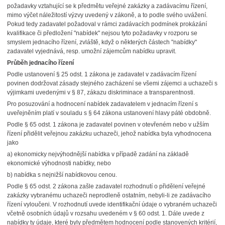
požadavky vztahující se k předmětu veřejné zakázky a zadávacímu řízení,
mimo výčet náležitostí výzvy uvedený v zákoně, a to podle svého uvážení.
Pokud tedy zadavatel požadoval v rámci zadávacích podmínek prokázání
kvalifikace či předložení "nabídek" nejsou tyto požadavky v rozporu se
smyslem jednacího řízení, zvláště, když o některých částech "nabídky"
zadavatel vyjednává, resp. umožní zájemcům nabídku upravit.
Průběh jednacího řízení
Podle ustanovení § 25 odst. 1 zákona je zadavatel v zadávacím řízení
povinen dodržovat zásady stejného zacházení se všemi zájemci a uchazeči s
výjimkami uvedenými v § 87, zákazu diskriminace a transparentnosti.
Pro posuzování a hodnocení nabídek zadavatelem v jednacím řízení s
uveřejněním platí v souladu s § 64 zákona ustanovení hlavy páté obdobně.
Podle § 65 odst. 1 zákona je zadavatel povinen v otevřeném nebo v užším
řízení přidělit veřejnou zakázku uchazeči, jehož nabídka byla vyhodnocena
jako
a) ekonomicky nejvýhodnější nabídka v případě zadání na základě
ekonomické výhodnosti nabídky, nebo
b) nabídka s nejnižší nabídkovou cenou.
Podle § 65 odst. 2 zákona zašle zadavatel rozhodnutí o přidělení veřejné
zakázky vybranému uchazeči neprodleně ostatním, nebyli-li ze zadávacího
řízení vyloučeni. V rozhodnutí uvede identifikační údaje o vybraném uchazeči
včetně osobních údajů v rozsahu uvedeném v § 60 odst. 1. Dále uvede z
nabídky ty údaje, které byly předmětem hodnocení podle stanovených kritérií,