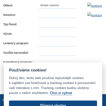
Oblast:
Veřejné zakázky
Instance:
Typ řízení:
Výrok:
Leniency program:
Využito narovnání:
Compliance program:
Používáme cookies!
Dobrý den, tento web používá nejnutnější cookies
k zajištění své funkčnosti a tracking cookies k porozumění
vaší interakce s ním. Tracking cookies budou uloženy
pouze s vaším souhlasem.
Chci si vybrat
Úvodní stránka
Mapa stránek
Prohlášení o přístupnosti
Přijmout všechny