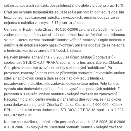
četnost pracovních schůzek, dosažitelnost zhotovitele v průběhu prací 10 %
Úřad pro ochranu hospodářské soutěže (dále jen "orgán dohledu") v dalším
textu ponechává označení nabídka v uvozovkách, přičemž dodává, že se
nejedná o nabídku ve smyslu § 17 písm. b) zákona.
Usnesením Rady města Zlína č. 404/10R/2006 ze dne 26.5.2006 jmenoval
zadavatel pro jednání v rámci jednacího řízení bez uveřejnění sedmičlennou
skupinu, kterou nazval "hodnotící komise veřejné zakázky". Orgán dohledu v
dalším textu uvádí zkrácený název "komise", přičemž dodává, že se nejedná
o hodnotící komisi ve smyslu § 57 odst. 1 zákona.
Na svém prvním jednání dne 7.6.2006 za účasti zástupců dodavatelů -
společnosti STUDIO A.J.T PRAHA, spol. s r. o. a Ing. arch. Zdeňka Chládka,
Csc. převzala komise uzavřené obálky s písemnými "nabídkami". Po
provedení kontroly úplnosti komise přítomným dodavatelům otevírání obálek
sdělila nabídkovou cenu a dále že obě nabídky jsou z hlediska
požadovaných náležitostí dle zadávací dokumentace úplné. Poté komise
vyzvala oba dodavatele k případnému dovysvětlení podaných nabídek. Z
protokolu o "Otevírání obálek nabídek k veřejné zakázce na zpracování
Regulačního plánu centra města Zlína" z téhož dne vyplývá, že nabídková
cena dodavatele Ing. arch. Zdeňka Chládka, Csc. činila 4 600 000,- Kč bez
DPH a nabídková cena dodavatele STUDIO A.J.T PRAHA, spol. s r. o. 2 997
000,- Kč bez DPH.
Komise se k dalšímu jednání sešla postupně ve dnech 12.6.2006, 30.6.2006
a 31.8.2006. Jak vyplývá ze "Zasedání hodnotící komise k veřejné zakázce