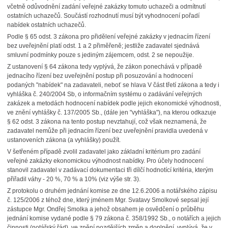
včetně odůvodnění zadání veřejné zakázky tomuto uchazeči a odmítnutí
ostatních uchazečů. Součástí rozhodnutí musí být vyhodnocení pořadí
nabídek ostatních uchazečů.
Podle § 65 odst. 3 zákona pro přidělení veřejné zakázky v jednacím řízení
bez uveřejnění platí odst. 1 a 2 přiměřeně; jestliže zadavatel sjednává
smluvní podmínky pouze s jediným zájemcem, odst. 2 se nepoužije.
Z ustanovení § 64 zákona tedy vyplývá, že zákon ponechává v případě
jednacího řízení bez uveřejnění postup při posuzování a hodnocení
podaných "nabídek" na zadavateli, neboť se hlava V část třetí zákona a tedy i
vyhláška č. 240/2004 Sb, o informačním systému o zadávání veřejných
zakázek a metodách hodnocení nabídek podle jejich ekonomické výhodnosti,
ve znění vyhlášky č. 137/2005 Sb., (dále jen "vyhláška"), na kterou odkazuje
§ 62 odst. 3 zákona na tento postup nevztahují, což však neznamená, že
zadavatel nemůže při jednacím řízení bez uveřejnění pravidla uvedená v
ustanoveních zákona (a vyhlášky) použít.
V šetřeném případě zvolil zadavatel jako základní kritérium pro zadání
veřejné zakázky ekonomickou výhodnost nabídky.
Pro účely hodnocení
stanovil zadavatel v zadávací dokumentaci tři dílčí hodnotící kritéria, kterým
přiřadil váhy - 20 %, 70 % a 10% (viz výše str. 3).
Z protokolu o druhém jednání komise ze dne 12.6.2006 a notářského zápisu
č. 125/2006 z téhož dne, který jménem Mgr. Svatavy Smolkové sepsal její
zástupce Mgr. Ondřej Smolka a jehož obsahem je osvědčení o průběhu
jednání komise vydané podle § 79 zákona č. 358/1992 Sb., o notářích a jejich
činnosti (notářský řád), ve znění pozdějších změn a doplnění, vyplývá, že v