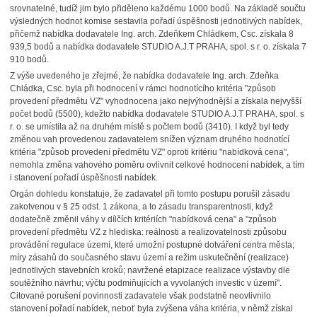
srovnatelné, tudíž jim bylo přiděleno každému 1000 bodů. Na základě součtu
výsledných hodnot komise sestavila pořadí úspěšnosti jednotlivých nabídek,
přičemž nabídka dodavatele Ing. arch. Zdeňkem Chládkem, Csc. získala 8
939,5 bodů a nabídka dodavatele STUDIO A.J.T PRAHA, spol. s r. o. získala 7
910 bodů.
Z výše uvedeného je zřejmé, že nabídka dodavatele Ing. arch. Zdeňka
Chládka, Csc. byla při hodnocení v rámci hodnotícího kritéria "způsob
provedení předmětu VZ" vyhodnocena jako nejvýhodnější a získala nejvyšší
počet bodů (5500), kdežto nabídka dodavatele STUDIO A.J.T PRAHA, spol. s
r. o. se umístila až na druhém místě s počtem bodů (3410). I když byl tedy
změnou vah provedenou zadavatelem snížen význam druhého hodnotící
kritéria "způsob provedení předmětu VZ" oproti kritériu "nabídková cena",
nemohla změna vahového poměru ovlivnit celkové hodnocení nabídek, a tím
i stanovení pořadí úspěšnosti nabídek.
Orgán dohledu konstatuje, že zadavatel při tomto postupu porušil zásadu
zakotvenou v § 25 odst. 1 zákona, a to zásadu transparentnosti, když
dodatečně změnil váhy v dílčích kritériích "nabídková cena" a "způsob
provedení předmětu VZ z hlediska: reálnosti a realizovatelnosti způsobu
provádění regulace území, které umožní postupné dotváření centra města;
míry zásahů do současného stavu území a režim uskutečnění (realizace)
jednotlivých stavebních kroků; navržené etapizace realizace výstavby dle
soutěžního návrhu; výčtu podmiňujících a vyvolaných investic v území".
Citované porušení povinnosti zadavatele však podstatně neovlivnilo
stanovení pořadí nabídek, neboť byla zvýšena váha kritéria, v němž získal