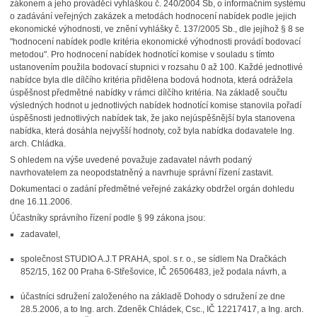
zákonem a jeho prováděcí vyhláškou č. 240/2004 Sb, o informačním systému
o zadávání veřejných zakázek a metodách hodnocení nabídek podle jejich
ekonomické výhodnosti, ve znění vyhlášky č. 137/2005 Sb., dle jejíhož § 8 se
"hodnocení nabídek podle kritéria ekonomické výhodnosti provádí bodovací
metodou". Pro hodnocení nabídek hodnotící komise v souladu s tímto
ustanovením použila bodovací stupnici v rozsahu 0 až 100. Každé jednotlivé
nabídce byla dle dílčího kritéria přidělena bodová hodnota, která odrážela
úspěšnost předmětné nabídky v rámci dílčího kritéria. Na základě součtu
výsledných hodnot u jednotlivých nabídek hodnotící komise stanovila pořadí
úspěšnosti jednotlivých nabídek tak, že jako nejúspěšnější byla stanovena
nabídka, která dosáhla nejvyšší hodnoty, což byla nabídka dodavatele Ing.
arch. Chládka.
S ohledem na výše uvedené považuje zadavatel návrh podaný
navrhovatelem za neopodstatněný a navrhuje správní řízení zastavit.
Dokumentaci o zadání předmětné veřejné zakázky obdržel orgán dohledu
dne 16.11.2006.
Účastníky správního řízení podle § 99 zákona jsou:
zadavatel,
společnost
STUDIO A.J.T PRAHA, spol. s r. o., se sídlem Na Dračkách
852/15, 162 00 Praha 6-Střešovice, IČ 26506483, jež podala návrh, a
účastníci sdružení založeného na základě Dohody o sdružení ze dne
28.5.2006, a to Ing. arch. Zdeněk Chládek, Csc., IČ 12217417, a Ing. arch.