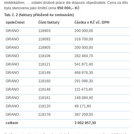
elektrikářem, …. ostatní drobné práce dle dispozic objednatele. Cena za dílo
byla stanovena jako limitní cena
950 000,-- Kč
.
Tab. č. 2 (faktury přiložené ke smlouvám)
společnost
číslo faktury
částka v Kč vč. DPH
GRANO
118903
200 000,00
GRANO
118092
318 700,00
GRANO
118905
200 000,00
GRANO
118106
282 484,70
GRANO
118121
541 871,40
GRANO
118148
468 876,30
GRANO
118160
291 086,30
GRANO
118146
115 473,40
GRANO
118161
148 084,40
GRANO
118120
49 171,80
GRANO
118178
387 209,00
celkem
3 002 957,30