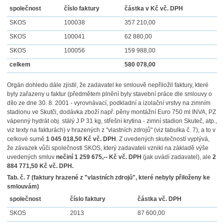
společnost
číslo faktury
částka v Kč vč. DPH
SKOS
100038
357 210,00
SKOS
100041
62 880,00
SKOS
100056
159 988,00
celkem
580 078,00
Orgán dohledu dále zjistil, že zadavatel ke smlouvě nepřiložil faktury, které
byly zařazeny u faktur (předmětem plnění byly stavební práce dle smlouvy o
dílo ze dne 30. 8. 2001 - vyrovnávací, podkladní a izolační vrstvy na zimním
stadionu ve Skutči, dodávka zboží např. pěny montážní Euro 750 ml INVA, PZ
vápenný hydrát obj. stálý J P 31 kg, střešní krytina - zimní stadion Skuteč, atp.,
viz texty na fakturách) v hrazených z "vlastních zdrojů" (viz tabulka č. 7), a to v
celkové sumě
1 045 018,50 Kč vč. DPH
. Z uvedených skutečností vyplývá,
že závazek vůči společnosti SKOS, který zadavateli vznikl na základě výše
uvedených smluv
nečiní 1 259 675,-- Kč
vč. DPH
(jak uvádí zadavatel), ale
2
884 771,50 Kč vč. DPH.
Tab. č. 7 (faktury hrazené z "vlastních zdrojů", které nebyly přiloženy ke
smlouvám)
společnost
číslo faktury
částka vč. DPH
SKOS
2013
87 600,00