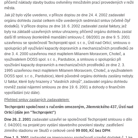
přičemž náklady stavby budou ovlivněny množstvím prací provedených v režii
města.
Jak již bylo výše uvedeno, v příloze dopisu ze dne 24. 4. 2002 zadavatel
orgánu dohledu zaslal celkem níže uvedených sedmnáct smluv (včetně čtyř
dodatků). V příloze dopisu ze dne 18. 6. 2002 zadavatel zaslal faktury, jež
byly na základě uzavřených smluv uhrazeny, přičemž orgánu dohledu zaslal
další tři smlouvy (konkrétně mandátní smlouvu č. 08/2001 ze dne 9. 5. 2001
uzavřenou se společností Techprojekt spol. s r. o., Ústí nad Orlicí, smlouvu o
spolupráci při využívání kapacity dopravních a mechanizačních prostředků ze
dne 3. 4. 2000 uzavřenou mezi majitelem Milanem Moravcem, Choteč, a
využivatelem DOSS spol. s r. o., Pardubice, a smlouvu o spolupráci při
využívání kapacity dopravních a mechanizačních prostředků ze dne 2. 3.
1995 uzavřenou mezi majitelem Milanem Moravcem, Choteč, a využivatelem
DOSS spol. s r. o., Pardubice), které původně orgánu dohledu zaslány nebyly.
U faktur, které byly hrazeny z "vlastních zdrojů", zadavatel orgánu dohledu
rovněž zaslal nájemní smlouvu ze dne 19. 6. 2001 a dohody o finančním
vypořádání (viz dále).
Přehled smluv zaslaných zadavatelem:
Techprojekt společnost s ručením omezeným, Jilemnického 437, Ústí nad
Orlicí (dále jen "Techprojekt")
Dne 26. 2. 2001
zadavatel uzavřel se společností Techprojekt smlouvu o dílo
č. 04/2001 na projekt pro vydání stavebního povolení stavby: zastřešení
zimního stadionu ve Skutči v celkové ceně
99 000, Kč bez DPH
.
Dne 1. 5. 2001
zadavatel se jmenovanou společností uzavřel dodatek č. 1 ke