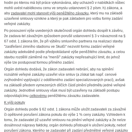
hodin po kterou má být práce vykonávána, aby uchazeči v nabídkách vůbec
mohli uvést nabídkovou cenu ve smyslu ustanovení § 2 písm. h) zákona, a
aby
zadavatel mohl stanovit výši peněžitého závazku
, který mu na základě
uzavřené smlouvy vznikne a který je pak základem pro volbu formy zadání
veřejné zakázky.
Po posouzení výše uvedených skutečností orgán dohledu dospěl k závěru,
že zadava-tel závažným způsobem porušil ustanovení § 3 v návaznosti na §
67 odst. 1 zákona tím, že při výběru smluvního partnera na realizaci stavby
"zastřešení zimního stadionu ve Skutči" nezvolil formu zadání veřejné
zakázky adekvátně podle předpokládané výše peněžitého závazku, a celou
stavbu rozdělil záměrně na "menší" zakázky nepřesahující limit, do jehož
výše lze postupovat formou přímého zadání.
Orgán dohledu dodává, že zákon zadavateli nebrání, aby na splnění
rozsáhlé veřejné zakázky uzavřel více smluv (a získal tak např. cenové
zvýhodnění vyplývající z odděleného zadání specializovaných prací), avšak
na základě předem vymezených dílčích částí plnění předmětu jedné veřejné
zakázky. Jednotlivé smlouvy však musí být uzavřeny na základě postupu
odpovídajícímu
celkovému
peněžitému závazku zadavatele.
K výši pokuty
Orgán dohledu podle § 62 odst. 1 zákona může uložit zadavateli za závažné
či opětovné porušení zákona pokutu do výše 1 % ceny zakázky. Vzhledem k
tomu, že zadavatel již uzavřel smlouvu na plnění veřejné zakázky a že nelze
dosáhnout nápravy fakticky, orgán dohledu přistoupil k uložení pokuty, neboť
porušení zákona, kterého se zadavatel při zadání předmětné veřejné zakázky