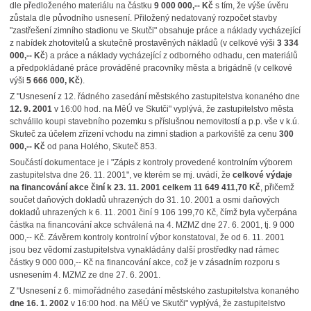
dle předloženého materiálu na částku
9 000 000,-- Kč
s tím, že výše úvěru
zůstala dle původního usnesení. Přiložený nedatovaný rozpočet stavby
"zastřešení zimního stadionu ve Skutči" obsahuje práce a náklady vycházející
z nabídek zhotovitelů a skutečně prostavěných nákladů (v celkové výši
3 334
000,-- Kč
) a práce a náklady vycházející z odborného odhadu, cen materiálů
a předpokládané práce prováděné pracovníky města a brigádně (v celkové
výši
5 666 000, Kč
).
Z "Usnesení z 12. řádného zasedání městského zastupitelstva konaného dne
12. 9. 2001
v 16:00 hod. na MěÚ ve Skutči" vyplývá, že zastupitelstvo města
schválilo koupi stavebního pozemku s příslušnou nemovitostí a p.p. vše v k.ú.
Skuteč za účelem zřízení vchodu na zimní stadion a parkoviště za cenu
300
000,-- Kč
od pana Holého, Skuteč 853.
Součástí dokumentace je i "Zápis z kontroly provedené kontrolním výborem
zastupitelstva dne 26. 11. 2001", ve kterém se mj. uvádí, že
celkové výdaje
na financování akce činí k 23. 11. 2001 celkem 11 649 411,70 Kč
, přičemž
součet daňových dokladů uhrazených do 31. 10. 2001 a osmi daňových
dokladů uhrazených k 6. 11. 2001 činí 9 106 199,70 Kč, čímž byla vyčerpána
částka na financování akce schválená na 4. MZMZ dne 27. 6. 2001, tj. 9 000
000,-- Kč. Závěrem kontroly kontrolní výbor konstatoval, že od 6. 11. 2001
jsou bez vědomí zastupitelstva vynakládány další prostředky nad rámec
částky 9 000 000,-- Kč na financování akce, což je v zásadním rozporu s
usnesením 4. MZMZ ze dne 27. 6. 2001.
Z "Usnesení z 6. mimořádného zasedání městského zastupitelstva konaného
dne
16. 1. 2002
v 16:00 hod. na MěÚ ve Skutči" vyplývá, že zastupitelstvo