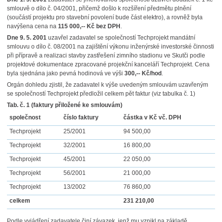
smlouvě o dílo č. 04/2001, přičemž došlo k rozšíření předmětu plnění
(součástí projektu pro stavební povolení bude část elektro), a rovněž byla
navýšena cena na
115 000,-- Kč bez DPH
.
Dne 9. 5. 2001
uzavřel zadavatel se společností Techprojekt mandátní
smlouvu o dílo č. 08/2001 na zajištění výkonu inženýrské investorské činnosti
při přípravě a realizaci stavby zastřešení zimního stadionu ve Skutči podle
projektové dokumentace zpracované projekční kanceláří Techprojekt. Cena
byla sjednána jako pevná hodinová ve výši
300,-- Kč/hod
.
Orgán dohledu zjistil, že zadavatel k výše uvedeným smlouvám uzavřeným
se společností Techprojekt předložil celkem pět faktur (viz tabulka č. 1)
Tab. č. 1 (faktury přiložené ke smlouvám)
společnost
číslo faktury
částka v Kč vč. DPH
Techprojekt
25/2001
94 500,00
Techprojekt
32/2001
16 800,00
Techprojekt
45/2001
22 050,00
Techprojekt
56/2001
21 000,00
Techprojekt
13/2002
76 860,00
celkem
231 210,00
Podle vyjádření zadavatele činí závazek, jenž mu vznikl na základě