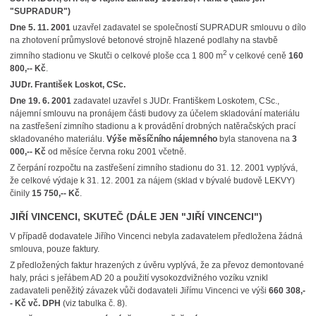
"SUPRADUR")
Dne 5. 11. 2001
uzavřel zadavatel se společností SUPRADUR smlouvu o dílo
na zhotovení průmyslové betonové strojně hlazené podlahy na stavbě
2
zimního stadionu ve Skutči o celkové ploše cca 1 800 m
v celkové ceně
160
800,-- Kč
.
JUDr. František Loskot, CSc.
Dne 19. 6. 2001
zadavatel uzavřel s JUDr. Františkem Loskotem, CSc.,
nájemní smlouvu na pronájem části budovy za účelem skladování materiálu
na zastřešení zimního stadionu a k provádění drobných natěračských prací
skladovaného materiálu.
Výše měsíčního nájemného
byla stanovena na
3
000,-- Kč
od měsíce června roku 2001 včetně.
Z čerpání rozpočtu na zastřešení zimního stadionu do 31. 12. 2001 vyplývá,
že celkové výdaje k 31. 12. 2001 za nájem (sklad v bývalé budově LEKVY)
činily
15 750,-- Kč
.
JIŘÍ VINCENCI, SKUTEČ (DÁLE JEN "JIŘÍ VINCENCI")
V případě dodavatele Jiřího Vincenci nebyla zadavatelem předložena žádná
smlouva, pouze faktury.
Z předložených faktur hrazených z úvěru vyplývá, že za převoz demontované
haly, práci s jeřábem AD 20 a použití vysokozdvižného vozíku vznikl
zadavateli peněžitý závazek vůči dodavateli Jiřímu Vincenci ve výši
660 308,-
- Kč vč. DPH
(viz tabulka č. 8).