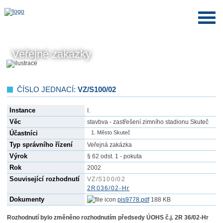
Veřejné zakázky
ČÍSLO JEDNACÍ:
VZ/S100/02
Instance
I.
Věc
stavbva - zastřešení zimního stadionu Skuteč
Účastníci
Město Skuteč
Typ správního řízení
Veřejná zakázka
Výrok
§ 62 odst. 1 - pokuta
Rok
2002
Související rozhodnutí
VZ/S100/02
2R036/02-Hr
Dokumenty
pis9778.pdf
188 KB
Rozhodnutí bylo změněno rozhodnutím předsedy ÚOHS č.j. 2R 36/02-Hr