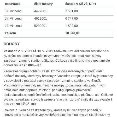
dodavatel
číslo faktury
částka v Kč vč. DPH
Jiří Vincenci
4472001
2 501,00
Jiří Vincenci
4612001
6 747,00
Jiří Vincenci
5202001
1 592,00
celkem
10 840,00
DOHODY
Ve dnech 2. 5. 2001 až 30. 5. 2001
zadavatel uzavřel celkem šest dohod s
fyzickými osobami o finančním vyrovnání v důsledku realizace stavby
zastřešení zimního stadionu Skuteč. Celková výše finančního vyrovnání dle
dohod činila
120 000,-- Kč
.
Zadavatel orgánu dohledu zaslal kromě výše uvedených případů další
daňové doklady, které byly hrazeny z "vlastních zdrojů", a které byly uhrazeny
v souvislosti s realizací stavby zastřešení zimního stadionu ve Skutči.
Předmětem plnění byly např. různé nákupy zboží, materiálů, pohonných
hmot, dále autodoprava, telefonní poplatky, opravy, provedení
elektroinstalace, zapůjčení lešení, práce mechanickou plošinou, atd. Celkové
výdaje na realizaci stavby hrazené z "vlastních zdrojů" činily dle zadavatele
7
836 710,90 Kč vč. DPH
.
Rovněž z úvěru na zastřešení byly, kromě výše uvedených případů, v
souvislosti s realizací stavby zastřešení zimního stadionu ve Skutči hrazeny