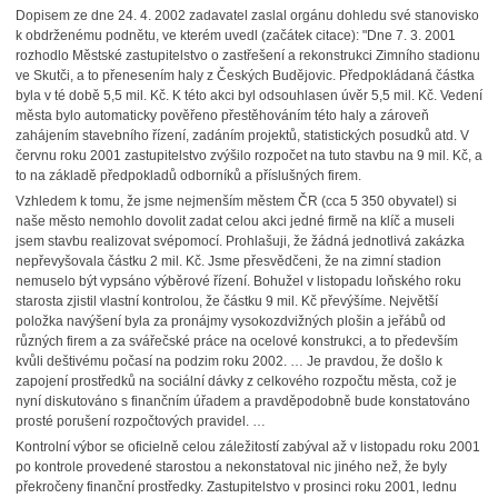
Dopisem ze dne 24. 4. 2002 zadavatel zaslal orgánu dohledu své stanovisko
k obdrženému podnětu, ve kterém uvedl (začátek citace): "Dne 7. 3. 2001
rozhodlo Městské zastupitelstvo o zastřešení a rekonstrukci Zimního stadionu
ve Skutči, a to přenesením haly z Českých Budějovic. Předpokládaná částka
byla v té době 5,5 mil. Kč. K této akci byl odsouhlasen úvěr 5,5 mil. Kč. Vedení
města bylo automaticky pověřeno přestěhováním této haly a zároveň
zahájením stavebního řízení, zadáním projektů, statistických posudků atd. V
červnu roku 2001 zastupitelstvo zvýšilo rozpočet na tuto stavbu na 9 mil. Kč, a
to na základě předpokladů odborníků a příslušných firem.
Vzhledem k tomu, že jsme nejmenším městem ČR (cca 5 350 obyvatel) si
naše město nemohlo dovolit zadat celou akci jedné firmě na klíč a museli
jsem stavbu realizovat svépomocí. Prohlašuji, že žádná jednotlivá zakázka
nepřevyšovala částku 2 mil. Kč. Jsme přesvědčeni, že na zimní stadion
nemuselo být vypsáno výběrové řízení. Bohužel v listopadu loňského roku
starosta zjistil vlastní kontrolou, že částku 9 mil. Kč převýšíme. Největší
položka navýšení byla za pronájmy vysokozdvižných plošin a jeřábů od
různých firem a za svářečské práce na ocelové konstrukci, a to především
kvůli deštivému počasí na podzim roku 2002. … Je pravdou, že došlo k
zapojení prostředků na sociální dávky z celkového rozpočtu města, což je
nyní diskutováno s finančním úřadem a pravděpodobně bude konstatováno
prosté porušení rozpočtových pravidel. …
Kontrolní výbor se oficielně celou záležitostí zabýval až v listopadu roku 2001
po kontrole provedené starostou a nekonstatoval nic jiného než, že byly
překročeny finanční prostředky. Zastupitelstvo v prosinci roku 2001, lednu