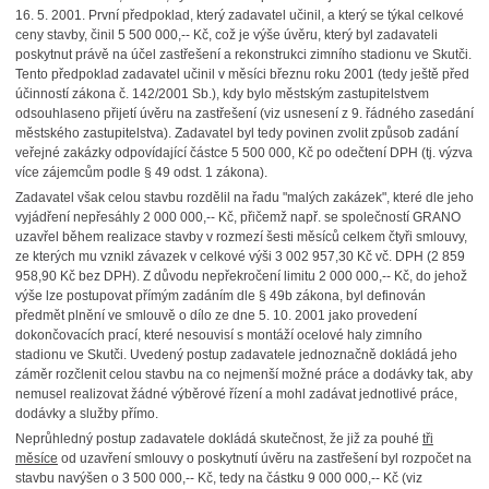
16. 5. 2001. První předpoklad, který zadavatel učinil, a který se týkal celkové
ceny stavby, činil 5 500 000,-- Kč, což je výše úvěru, který byl zadavateli
poskytnut právě na účel zastřešení a rekonstrukci zimního stadionu ve Skutči.
Tento předpoklad zadavatel učinil v měsíci březnu roku 2001 (tedy ještě před
účinností zákona č. 142/2001 Sb.), kdy bylo městským zastupitelstvem
odsouhlaseno přijetí úvěru na zastřešení (viz usnesení z 9. řádného zasedání
městského zastupitelstva). Zadavatel byl tedy povinen zvolit způsob zadání
veřejné zakázky odpovídající částce 5 500 000, Kč po odečtení DPH (tj. výzva
více zájemcům podle § 49 odst. 1 zákona).
Zadavatel však celou stavbu rozdělil na řadu "malých zakázek", které dle jeho
vyjádření nepřesáhly 2 000 000,-- Kč, přičemž např. se společností GRANO
uzavřel během realizace stavby v rozmezí šesti měsíců celkem čtyři smlouvy,
ze kterých mu vznikl závazek v celkové výši 3 002 957,30 Kč vč. DPH (2 859
958,90 Kč bez DPH). Z důvodu nepřekročení limitu 2 000 000,-- Kč, do jehož
výše lze postupovat přímým zadáním dle § 49b zákona, byl definován
předmět plnění ve smlouvě o dílo ze dne 5. 10. 2001 jako provedení
dokončovacích prací, které nesouvisí s montáží ocelové haly zimního
stadionu ve Skutči. Uvedený postup zadavatele jednoznačně dokládá jeho
záměr rozčlenit celou stavbu na co nejmenší možné práce a dodávky tak, aby
nemusel realizovat žádné výběrové řízení a mohl zadávat jednotlivé práce,
dodávky a služby přímo.
Neprůhledný postup zadavatele dokládá skutečnost, že již za pouhé
tři
měsíce
od uzavření smlouvy o poskytnutí úvěru na zastřešení byl rozpočet na
stavbu navýšen o 3 500 000,-- Kč, tedy na částku 9 000 000,-- Kč (viz