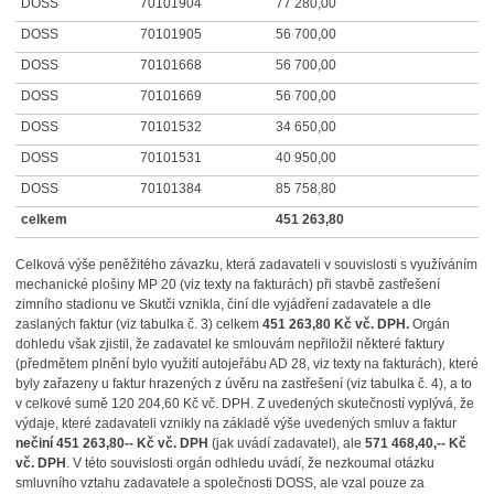
DOSS
70101904
77 280,00
DOSS
70101905
56 700,00
DOSS
70101668
56 700,00
DOSS
70101669
56 700,00
DOSS
70101532
34 650,00
DOSS
70101531
40 950,00
DOSS
70101384
85 758,80
celkem
451 263,80
Celková výše peněžitého závazku, která zadavateli v souvislosti s využíváním
mechanické plošiny MP 20 (viz texty na fakturách) při stavbě zastřešení
zimního stadionu ve Skutči vznikla, činí dle vyjádření zadavatele a dle
zaslaných faktur (viz tabulka č. 3) celkem
451 263,80 Kč vč. DPH.
Orgán
dohledu však zjistil, že zadavatel ke smlouvám nepřiložil některé faktury
(předmětem plnění bylo využití autojeřábu AD 28, viz texty na fakturách), které
byly zařazeny u faktur hrazených z úvěru na zastřešení (viz tabulka č. 4), a to
v celkové sumě 120 204,60 Kč vč. DPH. Z uvedených skutečností vyplývá, že
výdaje, které zadavateli vznikly na základě výše uvedených smluv a faktur
nečiní 451 263,80-- Kč
vč. DPH
(jak uvádí zadavatel), ale
571 468,40,-- Kč
vč. DPH
. V této souvislosti orgán odhledu uvádí, že nezkoumal otázku
smluvního vztahu zadavatele a společnosti DOSS, ale vzal pouze za