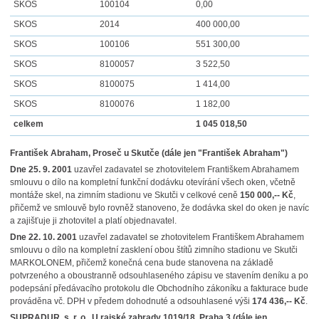
SKOS
100104
0,00
SKOS
2014
400 000,00
SKOS
100106
551 300,00
SKOS
8100057
3 522,50
SKOS
8100075
1 414,00
SKOS
8100076
1 182,00
celkem
1 045 018,50
František Abraham, Proseč u Skutče (dále jen "František Abraham")
Dne 25. 9. 2001
uzavřel zadavatel se zhotovitelem Františkem Abrahamem
smlouvu o dílo na kompletní funkční dodávku otevírání všech oken, včetně
montáže skel, na zimním stadionu ve Skutči v celkové ceně
150 000,-- Kč
,
přičemž ve smlouvě bylo rovněž stanoveno, že dodávka skel do oken je navíc
a zajišťuje ji zhotovitel a platí objednavatel.
Dne 22. 10. 2001
uzavřel zadavatel se zhotovitelem Františkem Abrahamem
smlouvu o dílo na kompletní zasklení obou štítů zimního stadionu ve Skutči
MARKOLONEM, přičemž konečná cena bude stanovena na základě
potvrzeného a oboustranně odsouhlaseného zápisu ve stavením deníku a po
podepsání předávacího protokolu dle Obchodního zákoníku a fakturace bude
prováděna vč. DPH v předem dohodnuté a odsouhlasené výši
174 436,-- Kč
.
SUPRADUR, s. r. o., U rajské zahrady 1019/18, Praha 3 (dále jen