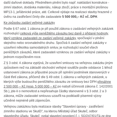
další daňové doklady. Předmětem plnění bylo např. nakládání konstrukce -
zimní stadion, dodávka materiálu, nákup zboží, práce s montážní plošinou
MP13-1, jeřábnické práce, atd. Celkové výdaje na realizaci stavby hrazené z
úvěru na zastřešení činily dle zadavatele
5 500 000,-- Kč vč. DPH
.
Ke způsobu zadání veřejné zakázky
Podle § 67 odst. 1 zákona je při použití zákona o zadávání veřejných zakázek
rozhodující
celková výše peněžitého závazku bez daně z přidané hodnoty,
který vznikne zadavateli ze zadání veřejné zakázky
, spočívající v plnění
stejného nebo srovnatelného druhu. Spočívá-li zadání veřejné zakázky v
uzavření několika samostatných smluv, je rozhodující součet všech
peněžitých závazků, které zadavateli vzniknou ze zadání veřejné zakázky v
jednom rozpočtovém roce.
Z § 3 odst. 4 zákona vyplývá, že uzavření smlouvy na veřejnou zakázku jiným
způsobem než na základě obchodní veřejné soutěže podle odstavce 1 téhož
ustanovení zákona je přípustné pouze při splnění podmínek stanovených v
části třetí zákona, přičemž dle § 49 odst. 1 zákona u veřejných zakázek, u
kterých výše budoucího peněžitého závazku ze smlouvy bez DPH
přesáhne
2 500 000,-- Kč (resp. 5 000 000,-- Kč
po nabytí účinnosti zákona č. 142/2001
Sb.), jde-li o nemovitost a nepřesahuje částky stanovené v § 3 odst. 2 a 3
zákona, může zadavatel smlouvu uzavřít na podkladě písemné výzvy
učiněné nejméně pěti zájemcům.
Veřejnou zakázkou byla realizace stavby "Stavební úpravy - zastřešení
zimního stadionu ve Skutči", na kterou Městský úřad Skuteč, odbor
stavebního úřadu, Skuteč, vydal stavební povolení č. j. SÚ/247/01/Tá ze dne