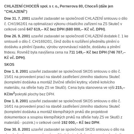
CHLAZENÍ CHOCEŇ spol. s r. o., Pernerova 80, Choceň (dále jen
"CHLAZENÍ")
Dne 31. 7. 2001
uzavřel zadavatel se společností CHLAZENÍ smlouvu o dílo
č. CH/1962/01 na optimalizaci výkonu chladícího zařízení na ZS Skuteč v
celkové ceně
647 619,-- Kč bez DPH (680 000,-- Kč vč. DPH)
.
Dne 26. 9. 2001
uzavřel zadavatel se společností CHLAZENÍ dodatek č. 1 ke
smlouvě o dílo č. CH/1692/01, čímž došlo k rozšíření předmětu plnění o
dodávku a plnění čpavku, výrobu vyrovnávací nádrže, dodávku a plnění
fridexu. Rovněž byla navýšena cena na
711 149,-- Kč bez DPH
(746 707,--
Kč vč. DPH)
.
SKOS
Dne 1. 8. 2001
uzavřel zadavatel se společností SKOS smlouvu o dílo č.
15/01 na provedení prací na stavbě zastřešení zimního stadionu Skuteč
(kompletní dodávka a montáž živičné střešní krytiny, včetně kotvícího
materiálu, na střeše haly ZS ve Skutči). Cena byla stanovena ve výši
215,--
2
Kč/m
pokryté plochy bez DPH.
Dne 1. 8. 2001
uzavřel zadavatel se společností SKOS smlouvu o dílo č.
16/01 na provedení prací na stavbě zastřešení zimního stadionu Skuteč
(kompletní dodávka a montáž klempířských prvků dle projektové
dokumentace a soupisu klempířských prvků na střeše haly ZS ve Skutči z
materiálů - pozink.) v celkové ceně
192 000,-- Kč bez DPH
.
Dne 30. 8. 2001
uzavřel zadavatel se společností SKOS smlouvu o dílo na