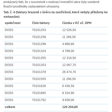
prokázaný fakt, že v souvislosti s realizací investiční akce byly uvedené
finační prostředky zadavatelem uhrazeny.
Tab. č. 4 (faktury hrazené z úvěru na zastřešení, které nebyly přiloženy ke
smlouvám)
společnost
číslo faktury
částka v Kč vč. DPH
DOSS
70101253
12 526,50
DOSS
70101258
11 266,50
DOSS
70101299
4 888,80
DOSS
70101324
4 788,00
DOSS
70101355
12 316,50
DOSS
70101353
12 067,70
DOSS
70101378
26 474,70
DOSS
70101555
11 266,50
DOSS
70101626
6 436,50
DOSS
70101665
8 334,90
DOSS
70101762
9 838,00
celkem
120 204,60