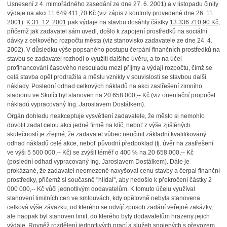
Usnesení z 4. mimořádného zasedání ze dne 27. 6. 2001) a v listopadu činily
výdaje na akci 11 649 411,70 Kč (viz zápis z kontroly provedené dne 26. 11.
2001).
K 31. 12. 2001
pak výdaje na stavbu dosáhly částky
13 336 710,90 Kč
,
přičemž jak zadavatel sám uvedl, došlo k zapojení prostředků na sociální
dávky z celkového rozpočtu města (viz stanovisko zadavatele ze dne 24. 4.
2002). V důsledku výše popsaného postupu čerpání finančních prostředků na
stavbu se zadavatel rozhodl o využití dalšího úvěru, a to na účel
profinancování časového nesouladu mezi příjmy a výdaji rozpočtu, čímž se
celá stavba opět prodražila a městu vznikly v souvislosti se stavbou další
náklady. Poslední odhad celkových nákladů na akci zastřešení zimního
stadionu ve Skutči byl stanoven na 20 658 000,-- Kč (viz orientační propočet
nákladů vypracovaný Ing. Jaroslavem Dostálkem).
Orgán dohledu neakceptuje vysvětlení zadavatele, že město si nemohlo
dovolit zadat celou akci jedné firmě na klíč, neboť z výše zjištěných
skutečností je zřejmé, že zadavatel vůbec neučinil základní kvalifikovaný
odhad nákladů celé akce, neboť původní předpoklad (tj. úvěr na zastřešení
ve výši 5 500 000,-- Kč) se zvýšil téměř o 400 % na 20 658 000,-- Kč
(poslední odhad vypracovaný Ing. Jaroslavem Dostálkem). Dále je
prokázané, že zadavatel neomezeně navyšoval cenu stavby a čerpal finanční
prostředky, přičemž si současně "hlídal", aby nedošlo k překročení částky 2
000 000,-- Kč vůči jednotlivým dodavatelům. K tomuto účelu využíval
stanovení limitních cen ve smlouvách, kdy opětovně nebyla stanovena
celková výše závazku, od kterého se odvíjí způsob zadání veřejné zakázky,
ale naopak byl stanoven limit, do kterého byly dodavatelům hrazeny jejich
výdaje. Rovněž rozdělení jednotlivých prací a služeb spojených s převozem