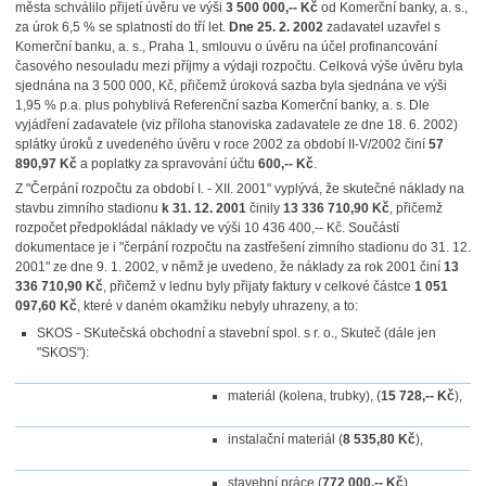
města schválilo přijetí úvěru ve výši
3 500 000,-- Kč
od Komerční banky, a. s.,
za úrok 6,5 % se splatností do tří let.
Dne 25. 2. 2002
zadavatel uzavřel s
Komerční banku, a. s., Praha 1, smlouvu o úvěru na účel profinancování
časového nesouladu mezi příjmy a výdaji rozpočtu. Celková výše úvěru byla
sjednána na 3 500 000, Kč, přičemž úroková sazba byla sjednána ve výši
1,95 % p.a. plus pohyblivá Referenční sazba Komerční banky, a. s. Dle
vyjádření zadavatele (viz příloha stanoviska zadavatele ze dne 18. 6. 2002)
splátky úroků z uvedeného úvěru v roce 2002 za období II-V/2002 činí
57
890,97 Kč
a poplatky za spravování účtu
600,-- Kč
.
Z "Čerpání rozpočtu za období I. - XII. 2001" vyplývá, že skutečné náklady na
stavbu zimního stadionu
k 31. 12. 2001
činily
13 336 710,90 Kč
, přičemž
rozpočet předpokládal náklady ve výši 10 436 400,-- Kč. Součástí
dokumentace je i "čerpání rozpočtu na zastřešení zimního stadionu do 31. 12.
2001" ze dne 9. 1. 2002, v němž je uvedeno, že náklady za rok 2001 činí
13
336 710,90 Kč
, přičemž v lednu byly přijaty faktury v celkové částce
1 051
097,60 Kč
, které v daném okamžiku nebyly uhrazeny, a to:
SKOS - SKutečská obchodní a stavební spol. s r. o., Skuteč (dále jen
"SKOS"):
materiál (kolena, trubky), (
15 728,-- Kč
),
instalační materiál (
8 535,80 Kč
),
stavební práce (
772 000,-- Kč
),