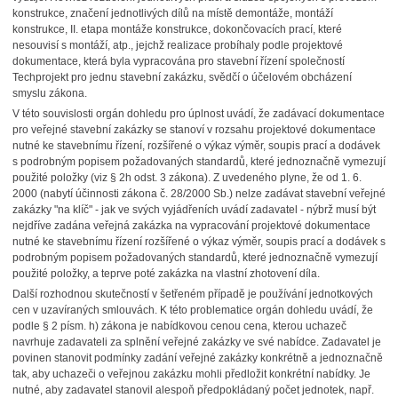
konstrukce, značení jednotlivých dílů na místě demontáže, montáží
konstrukce, II. etapa montáže konstrukce, dokončovacích prací, které
nesouvisí s montáží, atp., jejchž realizace probíhaly podle projektové
dokumentace, která byla vypracována pro stavební řízení společností
Techprojekt pro jednu stavební zakázku, svědčí o účelovém obcházení
smyslu zákona.
V této souvislosti orgán dohledu pro úplnost uvádí, že zadávací dokumentace
pro veřejné stavební zakázky se stanoví v rozsahu projektové dokumentace
nutné ke stavebnímu řízení, rozšířené o výkaz výměr, soupis prací a dodávek
s podrobným popisem požadovaných standardů, které jednoznačně vymezují
použité položky (viz § 2h odst. 3 zákona). Z uvedeného plyne, že od 1. 6.
2000 (nabytí účinnosti zákona č. 28/2000 Sb.) nelze zadávat stavební veřejné
zakázky "na klíč" - jak ve svých vyjádřeních uvádí zadavatel - nýbrž musí být
nejdříve zadána veřejná zakázka na vypracování projektové dokumentace
nutné ke stavebnímu řízení rozšířené o výkaz výměr, soupis prací a dodávek s
podrobným popisem požadovaných standardů, které jednoznačně vymezují
použité položky, a teprve poté zakázka na vlastní zhotovení díla.
Další rozhodnou skutečností v šetřeném případě je používání jednotkových
cen v uzavíraných smlouvách. K této problematice orgán dohledu uvádí, že
podle § 2 písm. h) zákona je nabídkovou cenou cena, kterou uchazeč
navrhuje zadavateli za splnění veřejné zakázky ve své nabídce. Zadavatel je
povinen stanovit podmínky zadání veřejné zakázky konkrétně a jednoznačně
tak, aby uchazeči o veřejnou zakázku mohli předložit konkrétní nabídky. Je
nutné, aby zadavatel stanovil alespoň předpokládaný počet jednotek, např.