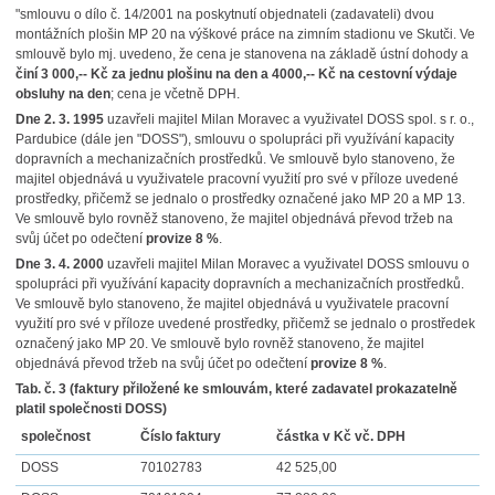
"smlouvu o dílo č. 14/2001 na poskytnutí objednateli (zadavateli) dvou
montážních plošin MP 20 na výškové práce na zimním stadionu ve Skutči. Ve
smlouvě bylo mj. uvedeno, že cena je stanovena na základě ústní dohody a
činí 3 000,-- Kč za jednu plošinu na den a 4000,-- Kč na cestovní výdaje
obsluhy na den
; cena je včetně DPH.
Dne 2. 3. 1995
uzavřeli majitel Milan Moravec a využivatel DOSS spol. s r. o.,
Pardubice (dále jen "DOSS"), smlouvu o spolupráci při využívání kapacity
dopravních a mechanizačních prostředků. Ve smlouvě bylo stanoveno, že
majitel objednává u využivatele pracovní využití pro své v příloze uvedené
prostředky, přičemž se jednalo o prostředky označené jako MP 20 a MP 13.
Ve smlouvě bylo rovněž stanoveno, že majitel objednává převod tržeb na
svůj účet po odečtení
provize 8 %
.
Dne 3. 4. 2000
uzavřeli majitel Milan Moravec a využivatel DOSS smlouvu o
spolupráci při využívání kapacity dopravních a mechanizačních prostředků.
Ve smlouvě bylo stanoveno, že majitel objednává u využivatele pracovní
využití pro své v příloze uvedené prostředky, přičemž se jednalo o prostředek
označený jako MP 20. Ve smlouvě bylo rovněž stanoveno, že majitel
objednává převod tržeb na svůj účet po odečtení
provize 8 %
.
Tab. č. 3 (faktury přiložené ke smlouvám, které zadavatel prokazatelně
platil společnosti DOSS)
společnost
Číslo faktury
částka v Kč vč. DPH
DOSS
70102783
42 525,00