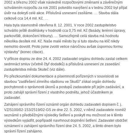
2002 a březnu 2002 však následně rozpočtovými změnami a závěrečným
schválením rozpočtu za rok 2001 potvrdilo navýšení a v lednu 2002 byl přijat
úvěr na dokrytí celé akce. Příslušná usnesení zasíláme. … Stavba stála
celkově cca 14,4 mil. Kč. …
Hala byla slavnostně otevřena 8. 12. 2001. V roce 2002 zastupitelstvo
schválilo ještě dodělávky v hodnotě cca 0,75 mil. Kč (fasády, terénní úpravy,
parkoviště, dokončení tribuny). … Samozřejmě celá stavba má hodnotu
několika desítek mil. Kč. Naše malé město by si tuto stavbu na klíč nikdy
nemohlo dovolit. Proto jsme zvolili velice náročnou avšak úspornou formu
výstavby" (konec citace).
V příloze dopisu ze dne 24. 4. 2002 zadavatel orgánu dohledu zaslal celkem
sedmnáct smluv (včetně čtyř dodatků) a příslušná usnesení ze zasedání
zastupitelstva města Skuteč (viz dále).
Po přezkoumání dokumentace a písemností pořízených v souvislosti se
stavbou "zastřešení zimního stadionu ve Skutči" získal orgán dohledu
pochybnosti o správnosti úkonů a postupů zadavatele při jejím zadávání, a
proto zahájil správní řízení z vlastního podnětu, jehož účastníkem je
zadavatel.
Zahájení správního řízení oznámil orgán dohledu zadavateli dopisem č. j.
VZ/S100/02-153/2519/02-GS ze dne 22. 5. 2002, v němž zadavatele rovněž
seznámil s předběžnými výsledky šetření a poskytl mu možnost se k těmto
výsledkům vyjádřit, popřípadě navrhnout doplnění šetření. Zadavatel obdržel
oznámení o zahájení správního řízení dne 24. 5. 2002, a tímto dnem bylo
správní řízení zahájeno.