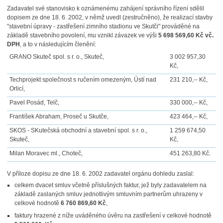
Zadavatel své stanovisko k oznámenému zahájení správního řízení sdělil
dopisem ze dne 18. 6. 2002, v němž uvedl (zestručněno), že realizací stavby
"stavební úpravy - zastřešení zimního stadionu ve Skutči" prováděné na
základě stavebního povolení, mu vznikl závazek ve výši
5 698 569,60 Kč vč.
DPH
, a to v následujícím členění:
GRANO Skuteč spol. s r. o., Skuteč,
3 002 957,30
Kč,
Techprojekt společnost s ručením omezeným, Ústí nad
231 210,-- Kč,
Orlicí,
Pavel Posád, Telč,
330 000,-- Kč,
František Abraham, Proseč u Skutče,
423 464,-- Kč,
SKOS - SKutečská obchodní a stavební spol. s r. o.,
1 259 674,50
Skuteč,
Kč,
Milan Moravec ml., Choteč,
451 263,80 Kč.
V příloze dopisu ze dne 18. 6. 2002 zadavatel orgánu dohledu zaslal:
celkem dvacet smluv včetně příslušných faktur, jež byly zadavatelem na
základě zaslaných smluv jednotlivým smluvním partnerům uhrazeny v
celkové hodnotě
6 760 869,60 Kč
,
faktury hrazené z níže uváděného úvěru na zastřešení v celkové hodnotě