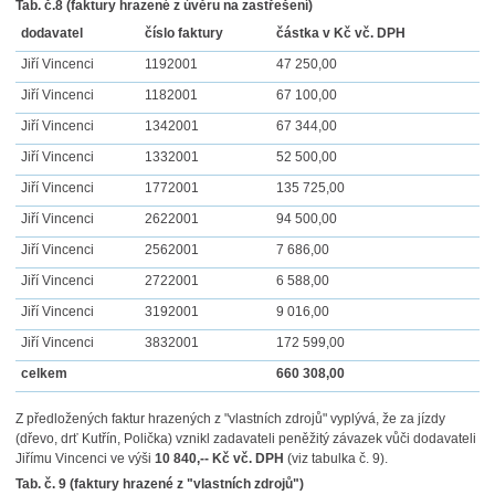
Tab. č.8 (faktury hrazené z úvěru na zastřešení)
dodavatel
číslo faktury
částka v Kč vč. DPH
Jiří Vincenci
1192001
47 250,00
Jiří Vincenci
1182001
67 100,00
Jiří Vincenci
1342001
67 344,00
Jiří
Vincenci
1332001
52 500,00
Jiří Vincenci
1772001
135 725,00
Jiří Vincenci
2622001
94 500,00
Jiří Vincenci
2562001
7 686,00
Jiří Vincenci
2722001
6 588,00
Jiří Vincenci
3192001
9 016,00
Jiří Vincenci
3832001
172 599,00
celkem
660 308,00
Z předložených faktur hrazených z "vlastních zdrojů" vyplývá, že za jízdy
(dřevo, drť Kutřín, Polička) vznikl zadavateli peněžitý závazek vůči dodavateli
Jiřímu Vincenci ve výši
10 840,-- Kč vč. DPH
(viz tabulka č. 9).
Tab. č. 9 (faktury hrazené z "vlastních zdrojů")