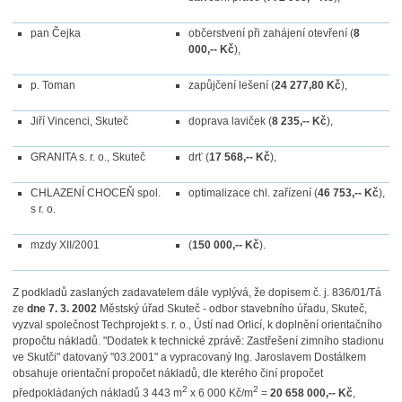
pan Čejka
občerstvení při zahájení otevření (
8
000,-- Kč
),
p. Toman
zapůjčení lešení (
24 277,80 Kč
),
Jiří Vincenci, Skuteč
doprava laviček (
8 235,-- Kč
),
GRANITA s. r. o., Skuteč
drť (
17 568,-- Kč
),
CHLAZENÍ CHOCEŇ spol.
optimalizace chl. zařízení (
46 753,-- Kč
),
s r. o.
mzdy XII/2001
(
150 000,-- Kč
).
Z podkladů zaslaných zadavatelem dále vyplývá, že dopisem č. j. 836/01/Tá
ze
dne
7. 3. 2002
Městský úřad Skuteč - odbor stavebního úřadu, Skuteč,
vyzval společnost Techprojekt s. r. o., Ústí nad Orlicí, k doplnění orientačního
propočtu nákladů. "Dodatek k technické zprávě: Zastřešení zimního stadionu
ve Skutči" datovaný "03.2001" a vypracovaný Ing. Jaroslavem Dostálkem
obsahuje orientační propočet nákladů, dle kterého činí propočet
2
2
předpokládaných nákladů 3 443 m
x 6 000 Kč/m
=
20 658 000,-- Kč
,