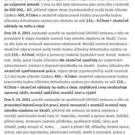
po vzájemné dohodě
. Cena za dílo byla stanovena jako cena díla v hodnotě
do 500 000,-- Kč
, přičemž nájem stroje (vysokozdvižný vozík) bude účtován
částkou
400, Kč/den
a skutečně odpracované hodiny pracovníka budou
účtovány dohodnutou sazbou pro obsluhu ve výši
210,-- Kč/hod + skutečné
náklady na naftu a oleje
.
Dne 29. 6. 2001
zadavatel uzavřel se společností GRANO smlouvu o dílo na
provedení II. etapy montáže ocelové haly zimního stadionu ve Skutči. Cena
za dílo byla ve smlouvě stanovena následovně: Montáž ocelové konstrukce -
skutečně odpracované počty hodin budou účtovány dohodnutou sazbou ve
výši
210,-- Kč/hod
; režijní a pomocný materiál (vyztužení ocel. konstr., kotevní
mat., dráty, apod.) bude účtováno
dle skutečné spotřeby
po vzájemném
odsouhlasení; zvedací a dopravní prostředky na stavbě - budou účtovány dle
skutečně spotřebované práce
; nájem stroje (vysokozdvižný vozík nosnosti
3,2 tun) bude účtován částkou
400,-- Kč/den
; skutečně odpracované hodiny
pracovníka budou účtovány dohodnutou sazbou pro obsluhu ve výši
210,--
Kč/hod + skutečné náklady na naftu a oleje
;
nabídková cena neobsahuje
opravný nátěr, montáž opláštění, montáž skel a výplní
.
Dne 5. 10. 2001
uzavřel zadavatel se společností GRANO smlouvu o dílo na
provedení dokončovacích prací, které nesouvisí s montáží ocelové haly
zimního stadionu ve Skutči
, přičemž dle smlouvy se jedná zejména o
montáž oplechování boků haly vč. materiálu, montáž a úpravy lávek, žebříků,
příčné lávky, zhotovení zadního přístřešku, podélných kšiltů, rámu pod
chladič, patky sloupů vč. kotev, …, zadní a přední štít, střídačky, trestná lavice,
vchod, rám pro reprobedny, plechování vchodů, dveře k rozvodně, práce s