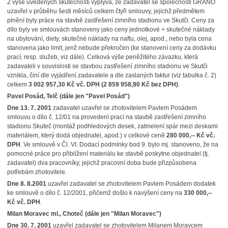
Z výše uvedených skutečností vyplývá, že zadavatel se společností GRANO
uzavřel v průběhu šesti měsíců celkem čtyři smlouvy, jejichž předmětem
plnění byly práce na stavbě zastřešení zimního stadionu ve Skutči. Ceny za
dílo byly ve smlouvách stanoveny jako ceny jednotkové + skutečné náklady
na ubytování, diety, skutečné náklady na naftu, olej, apod., nebo byla cena
stanovena jako limit, jenž nebude překročen (ke stanovení ceny za dodávku
prací, resp. služeb, viz dále). Celková výše peněžitého závazku, která
zadavateli v souvislosti se stavbou zastřešení zimního stadionu ve Skutči
vznikla, činí dle vyjádření zadavatele a dle zaslaných faktur (viz tabulka č. 2)
celkem
3 002 957,30 Kč vč. DPH (2 859 958,90 Kč bez DPH)
.
Pavel Posád, Telč (dále jen "Pavel Posád")
Dne 13. 7. 2001
zadavatel uzavřel se zhotovitelem Pavlem Posádem
smlouvu o dílo č. 12/01 na provedení prací na stavbě zastřešení zimního
stadionu Skuteč (montáž podhledových desek, zatmelení spár mezi deskami
materiálem, který dodá objednatel, apod.) v celkové ceně
280 000,-- Kč vč.
DPH
. Ve smlouvě v Čl. VI. Dodací podmínky bod 9. bylo mj. stanoveno, že na
pomocné práce pro přiblížení materiálu ke stavbě poskytne objednatel (tj.
zadavatel) dva pracovníky, jejichž pracovní doba bude přizpůsobena
potřebám zhotovitele.
Dne 8. 8.2001
uzavřel zadavatel se zhotovitelem Pavlem Posádem dodatek
ke smlouvě o dílo č. 12/2001, přičemž došlo k navýšení ceny na
330 000,--
Kč vč. DPH
.
Milan Moravec ml., Choteč (dále jen "Milan Moravec")
Dne 30. 7. 2001
uzavřel zadavatel se zhotovitelem Milanem Moravcem