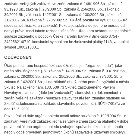
zadávání veřejných zakázek, ve znění zákona č. 148/1996 Sb., zákona č.
93/1998 Sb., zákona č. 28/2000 Sb., zákona č. 256/2000 Sb., zákona č.
39/2001 Sb., zákona č. 142/2001 Sb., zákona č. 130/2002 Sb., zákona č.
211/2002 Sb. a zákona č. 278/2002 Sb.,
ukládá pokuta
ve výši 65 000,-- Kč
(šedesát pět tisíc korun českých). Pokuta je splatná do jednoho měsíce od
nabytí právní moci tohoto rozhodnutí na účet Úřadu pro ochranu hospodářské
soutěže zřízeného u pobočky České národní banky v Brně číslo 3754 -
24825621/0710, konstantní symbol pro bezhotovostní platby 1148, variabilní
symbol 1000215001.
ODŮVODNĚNÍ
Úřad pro ochranu hospodářské soutěže (dále jen "orgán dohledu"), jako
orgán příslušný podle § 51 zákona č. 148/1996 Sb., zákona č. 93/1998 Sb.,
zákona č. 28/2000 Sb., zákona č. 256/2000 Sb., zákona č. 39/2001 Sb. a
zákona č. 142/2001 Sb., si na základě obdrženého podnětu vyžádal u města
Skuteč, Palackého nám. 133, 539 73 Skuteč, zastoupeného Pavlem
Novotným, starostou (dále jen "zadavatel"), stanovisko a dokumentaci o
zadání veřejné zakázky - realizace stavby "zastřešení zimního stadionu ve
Skutči" uskutečněná na základě stavebního povolení č. j. SÚ/247/01/Tá ze
dne 16. 5. 2001.
Pozn.: Pokud dále orgán dohledu uvádí odkaz na zákon č. 199/1994 Sb., o
zadávání veřejných zakázek, jedná se vždy o znění zákona platného v době
provedení úkonu orgánu dohledu (zahájení správního řízení, rozhodnutí)
nebo v době provedení jednotlivých úkonů zadavatele (uzavření smlouvy).