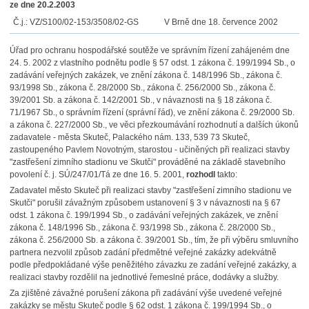
ze dne 20.2.2003
Č.j.: VZ/S100/02-153/3508/02-GS
V Brně dne 18. července 2002
Úřad pro ochranu hospodářské soutěže ve správním řízení zahájeném dne
24. 5. 2002 z vlastního podnětu podle § 57 odst. 1 zákona č. 199/1994 Sb., o
zadávání veřejných zakázek, ve znění zákona č. 148/1996 Sb., zákona č.
93/1998 Sb., zákona č. 28/2000 Sb., zákona č. 256/2000 Sb., zákona č.
39/2001 Sb. a zákona č. 142/2001 Sb., v návaznosti na § 18 zákona č.
71/1967 Sb., o správním řízení (správní řád), ve znění zákona č. 29/2000 Sb.
a zákona č. 227/2000 Sb., ve věci přezkoumávání rozhodnutí a dalších úkonů
zadavatele - města Skuteč, Palackého nám. 133, 539 73 Skuteč,
zastoupeného Pavlem Novotným, starostou - učiněných při realizaci stavby
"zastřešení zimního stadionu ve Skutči" prováděné na základě stavebního
povolení č. j. SÚ/247/01/Tá ze dne 16. 5. 2001,
rozhodl
takto:
Zadavatel město Skuteč při realizaci stavby "zastřešení zimního stadionu ve
Skutči" porušil závažným způsobem ustanovení § 3 v návaznosti na § 67
odst. 1 zákona č. 199/1994 Sb., o zadávání veřejných zakázek, ve znění
zákona č. 148/1996 Sb., zákona č. 93/1998 Sb., zákona č. 28/2000 Sb.,
zákona č. 256/2000 Sb. a zákona č. 39/2001 Sb., tím, že při výběru smluvního
partnera nezvolil způsob zadání předmětné veřejné zakázky adekvátně
podle předpokládané výše peněžitého závazku ze zadání veřejné zakázky, a
realizaci stavby rozdělil na jednotlivé řemeslné práce, dodávky a služby.
Za zjištěné závažné porušení zákona při zadávání výše uvedené veřejné
zakázky se městu Skuteč podle § 62 odst. 1 zákona č. 199/1994 Sb., o