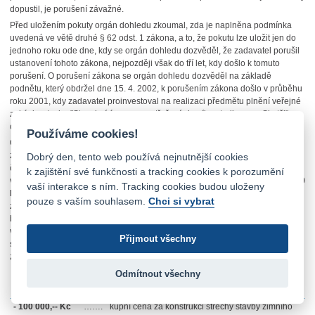
dopustil, je porušení závažné.
Před uložením pokuty orgán dohledu zkoumal, zda je naplněna podmínka
uvedená ve větě druhé § 62 odst. 1 zákona, a to, že pokutu lze uložit jen do
jednoho roku ode dne, kdy se orgán dohledu dozvěděl, že zadavatel porušil
ustanovení tohoto zákona, nejpozději však do tří let, kdy došlo k tomuto
porušení. O porušení zákona se orgán dohledu dozvěděl na základě
podnětu, který obdržel dne 15. 4. 2002, k porušením zákona došlo v průběhu
roku 2001, kdy zadavatel proinvestoval na realizaci předmětu plnění veřejné
zakázky stavba "Stavební úpravy - zastřešení zimního stadionu ve Skutči"
celkem 12 995 960,90 Kč.
Používáme cookies!
Orgán dohledu při stanovení ceny veřejné zakázky, při jejímž zadání se
zadavatel dopustil závažného porušení zákona, vycházel z předloženého
Dobrý den, tento web používá nejnutnější cookies
čerpání rozpočtu za období I. až XII. 2001, ze kterého vyplývá, že skutečné
k zajištění své funkčnosti a tracking cookies k porozumění
výdaje na stavbu "zastřešení zimního stadionu ve Skutči" činily
13 336 710,90
vaší interakce s ním. Tracking cookies budou uloženy
Kč vč. DPH
, což rovněž potvrzuje dokument "čerpání rozpočtu na zastřešení
pouze s vaším souhlasem.
Chci si vybrat
zimního stadionu do 31.12. 2001" ze dne 9.1. 2002 (z "vlastních prostředků"
bylo vyčerpáno
7 836 710,90 Kč vč. DPH
a zbývajících
5 500 000, Kč
činí
výše poskytnutého úvěru na zastřešení). Cena veřejné zakázky, která byla
Přijmout všechny
stanovena jako základ pro uložení pokuty, byla vypočítána následujícím
způsobem:
Odmítnout všechny
13 336 710,90
…….
skutečné náklady na stavbu zimního stadionu k
Kč
31. 12. 2001
- 100 000,-- Kč
…….
kupní cena za konstrukci střechy stavby zimního