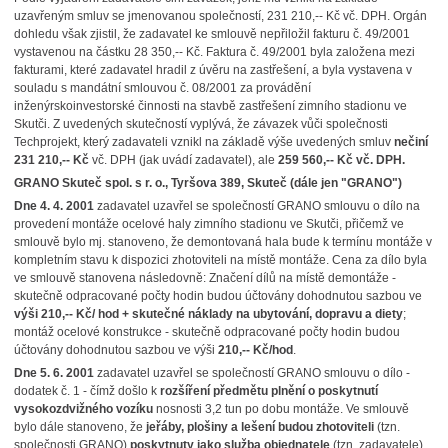
uzavřeným smluv se jmenovanou společností, 231 210,-- Kč vč. DPH. Orgán
dohledu však zjistil, že zadavatel ke smlouvě nepřiložil fakturu č. 49/2001
vystavenou na částku 28 350,-- Kč. Faktura č. 49/2001 byla založena mezi
fakturami, které zadavatel hradil z úvěru na zastřešení, a byla vystavena v
souladu s mandátní smlouvou č. 08/2001 za provádění
inženýrskoinvestorské činnosti na stavbě zastřešení zimního stadionu ve
Skutči. Z uvedených skutečností vyplývá, že závazek vůči společnosti
Techprojekt, který zadavateli vznikl na základě výše uvedených smluv
nečiní
231 210,-- Kč
vč. DPH (jak uvádí zadavatel), ale
259 560,-- Kč vč. DPH.
GRANO Skuteč spol. s r. o., Tyršova 389, Skuteč (dále jen "GRANO")
Dne 4. 4. 2001
zadavatel uzavřel se společností GRANO smlouvu o dílo na
provedení montáže ocelové haly zimního stadionu ve Skutči, přičemž ve
smlouvě bylo mj. stanoveno, že demontovaná hala bude k termínu montáže v
kompletním stavu k dispozici zhotoviteli na místě montáže. Cena za dílo byla
ve smlouvě stanovena následovně: Značení dílů na místě demontáže -
skutečně odpracované počty hodin budou účtovány dohodnutou sazbou ve
výši 210,-- Kč/ hod + skutečné náklady na ubytování, dopravu a diety
;
montáž ocelové konstrukce - skutečně odpracované počty hodin budou
účtovány dohodnutou sazbou ve výši
210,-- Kč/hod
.
Dne 5. 6. 2001
zadavatel uzavřel se společností GRANO smlouvu o dílo -
dodatek č. 1 - čímž došlo k
rozšíření předmětu plnění o poskytnutí
vysokozdvižného vozíku
nosnosti 3,2 tun po dobu montáže. Ve smlouvě
bylo dále stanoveno, že
jeřáby, plošiny a lešení budou zhotoviteli
(tzn.
společnosti GRANO)
poskytnuty jako služba objednatele
(tzn. zadavatele)