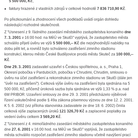
5 500 000, Kč
,
faktury hrazené z vlastních zdrojů v celkové hodnotě
7 836 710,90 Kč
.
Po přezkoumání a zhodnocení všech podkladů uvádí orgán dohledu
následující rozhodné skutečnosti.
Z "Usnesení z 9. řádného zasedání městského zastupitelstva konaného
dne
7. 3. 2001
v 16:00 hod. na MěÚ ve Skutči" vyplývá, že zastupitelstvo města
schválilo přijetí úvěru ve výši
5 500 000,-- Kč
dle nejvýhodnější nabídky na
dobu pěti let, a rovněž bylo schváleno zastřešení zimního stadionu
konstrukcí, kterou město České Budějovice prodá městu Skuteč za
100 000,--
Kč
.
Dne 29. 3. 2001
zadavatel uzavřel s Českou spořitelnou, a. s., Praha 1,
Okresní pobočka v Pardubicích, pobočka v Chrudimi, Chrudim, smlouvu o
úvěru na účel zastřešení a rekonstrukce zimního stadionu ve Skutči (dále jen
"úvěr na zastřešení"). Celková výše úvěru na zastřešení byla sjednána na 5
500 000, Kč, přičemž úroková sazba byla sjednána ve výši 1,33 % p.a. nad
6M PRIBOR. Uzavření smlouvy ze dne 29. 3. 2001 předcházelo výběrové
řízení uskutečněné podle § 49a zákona písemnou výzvou ze dne 12. 2. 2001.
K 5. 6. 2002 (viz příloha stanoviska zadavatele ze dne 18. 6. 2002) činila
celková výše zaplacených úroků
121 326,70 Kč
a zaplacené poplatky za
vedení úvěru celkem
3 569,20 Kč
.
Z "Usnesení z 4. mimořádného zasedání městského zastupitelstva konaného
dne
27. 6. 2001
v 16:00 hod. na MěÚ ve Skutči" vyplývá, že zastupitelstvo
města schválilo rozpočet zastřešení zimního stadionu včetně navýšení prací