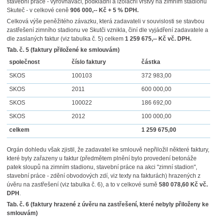
stavební práce - vyrovnávací, podkladní a izolační vrstvy na zimním stadionu
Skuteč - v celkové ceně
906 000,-- Kč + 5 % DPH.
Celková výše peněžitého závazku, která zadavateli v souvislosti se stavbou
zastřešení zimního stadionu ve Skutči vznikla, činí dle vyjádření zadavatele a
dle zaslaných faktur (viz tabulka č. 5) celkem
1 259 675,-- Kč vč. DPH.
Tab. č. 5 (faktury přiložené ke smlouvám)
společnost
číslo faktury
částka
SKOS
100103
372 983,00
SKOS
2011
600 000,00
SKOS
100022
186 692,00
SKOS
2012
100 000,00
celkem
1 259 675,00
Orgán dohledu však zjistil, že zadavatel ke smlouvě nepřiložil některé faktury,
které byly zařazeny u faktur (předmětem plnění bylo provedení betonáže
patek sloupů na zimním stadionu, stavební práce na akci "zimní stadion",
stavební práce - zdění obvodových zdí, viz texty na fakturách) hrazených z
úvěru na zastřešení (viz tabulka č. 6), a to v celkové sumě
580 078,60 Kč vč.
DPH
.
Tab. č. 6 (faktury hrazené z úvěru na zastřešení, které nebyly přiloženy ke
smlouvám)