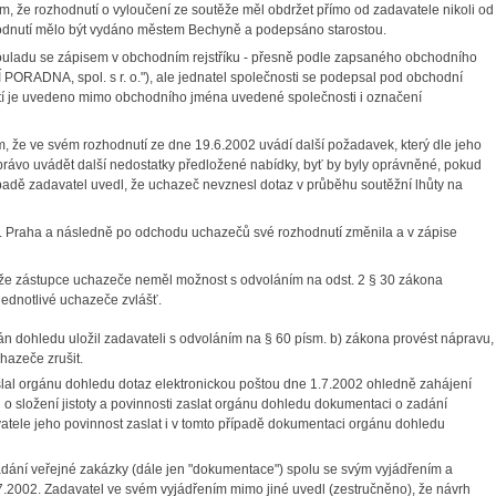
m, že rozhodnutí o vyloučení ze soutěže měl obdržet přímo od zadavatele nikoli od
hodnutí mělo být vydáno městem Bechyně a podepsáno starostou.
adu se zápisem v obchodním rejstříku - přesně podle zapsaného obchodního
PORADNA, spol. s r. o."), ale jednatel společnosti se podepsal pod obchodní
í je uvedeno mimo obchodního jména uvedené společnosti i označení
m, že ve svém rozhodnutí ze dne 19.6.2002 uvádí další požadavek, který dle jeho
rávo uvádět další nedostatky předložené nabídky, byť by byly oprávněné, pokud
padě zadavatel uvedl, že uchazeč nevznesl dotaz v průběhu soutěžní lhůty na
 Praha a následně po odchodu uchazečů své rozhodnutí změnila a v zápise
, že zástupce uchazeče neměl možnost s odvoláním na odst. 2 § 30 zákona
jednotlivé uchazeče zvlášť.
dohledu uložil zadavateli s odvoláním na § 60 písm. b) zákona provést nápravu,
hazeče zrušit.
l orgánu dohledu dotaz elektronickou poštou dne 1.7.2002 ohledně zahájení
d o složení jistoty a povinnosti zaslat orgánu dohledu dokumentaci o zadání
vatele jeho povinnost zaslat i v tomto případě dokumentaci orgánu dohledu
dání veřejné zakázky (dále jen "dokumentace") spolu se svým vyjádřením a
7.2002. Zadavatel ve svém vyjádřením mimo jiné uvedl (zestručněno), že návrh