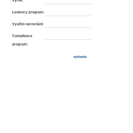
Výrok:
Leniency program:
Využito narovnání:
Compliance
program: