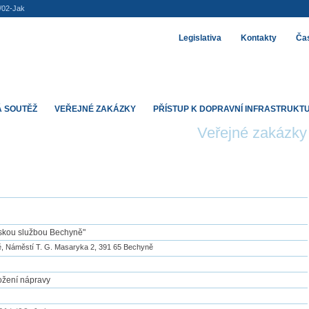
/02-Jak
Legislativa
Kontakty
Čas
 SOUTĚŽ
VEŘEJNÉ ZAKÁZKY
PŘÍSTUP K DOPRAVNÍ INFRASTRUKT
Veřejné zakázky
skou službou Bechyně"
, Náměstí T. G. Masaryka 2, 391 65 Bechyně
ložení nápravy