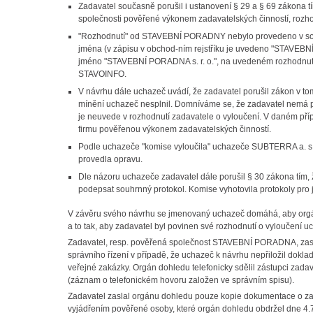
Zadavatel současně porušil i ustanovení § 29 a § 69 zákona tí
společnosti pověřené výkonem zadavatelských činností, roz
"Rozhodnutí" od STAVEBNÍ PORADNY nebylo provedeno v soul
jména (v zápisu v obchod-ním rejstříku je uvedeno "STAVEBNÍ 
jméno "STAVEBNÍ PORADNA s. r. o.", na uvedeném rozhodnut
STAVOINFO.
V návrhu dále uchazeč uvádí, že zadavatel porušil zákon v to
mínění uchazeč nesplnil. Domníváme se, že zadavatel nemá p
je neuvede v rozhodnutí zadavatele o vyloučení. V daném pří
firmu pověřenou výkonem zadavatelských činností.
Podle uchazeče "komise vyloučila" uchazeče SUBTERRA a. s.
provedla opravu.
Dle názoru uchazeče zadavatel dále porušil § 30 zákona tím
podepsat souhrnný protokol. Komise vyhotovila protokoly pro 
V závěru svého návrhu se jmenovaný uchazeč domáhá, aby orgán 
a to tak, aby zadavatel byl povinen své rozhodnutí o vyloučení uc
Zadavatel, resp. pověřená společnost STAVEBNÍ PORADNA, zasla
správního řízení v případě, že uchazeč k návrhu nepřiložil dokla
veřejné zakázky. Orgán dohledu telefonicky sdělil zástupci zada
(záznam o telefonickém hovoru založen ve správním spisu).
Zadavatel zaslal orgánu dohledu pouze kopie dokumentace o za
vyjádřením pověřené osoby, které orgán dohledu obdržel dne 4.