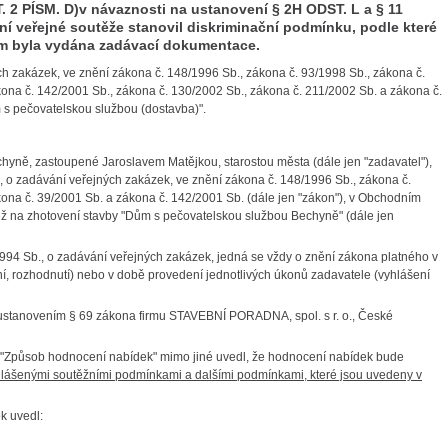
. 2 PÍSM. D)
v návaznosti na ustanovení
§ 2H ODST. L
a
§ 11
í veřejné soutěže stanovil diskriminační podmínku, podle které
m byla vydána zadávací dokumentace.
h zakázek, ve znění zákona č. 148/1996 Sb., zákona č. 93/1998 Sb., zákona č.
kona č. 142/2001 Sb., zákona č. 130/2002 Sb., zákona č. 211/2002 Sb. a zákona č.
s pečovatelskou službou (dostavba)".
hyně, zastoupené Jaroslavem Matějkou, starostou města (dále jen "zadavatel"),
, o zadávání veřejných zakázek, ve znění zákona č. 148/1996 Sb., zákona č.
kona č. 39/2001 Sb. a zákona č. 142/2001 Sb. (dále jen "zákon"), v Obchodním
ěž na zhotovení stavby "Dům s pečovatelskou službou Bechyně" (dále jen
994 Sb., o zadávání veřejných zakázek, jedná se vždy o znění zákona platného v
, rozhodnutí) nebo v době provedení jednotlivých úkonů zadavatele (vyhlášení
 ustanovením § 69 zákona firmu STAVEBNÍ PORADNA, spol. s r. o., České
4 "Způsob hodnocení nabídek" mimo jiné uvedl, že hodnocení nabídek bude
hlášenými soutěžními podmínkami a dalšími podmínkami, které jsou uvedeny v
k uvedl: