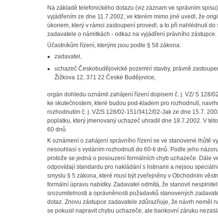
Na základě telefonického dotazu (viz záznam ve správním spisu)
vyjádřením ze dne 11.7.2002, ve kterém mimo jiné uvedl, že orig
úkonem, který v rámci zastoupení provedl, a to při nahlédnutí 
zadavatele o námitkách - odkaz na vyjádření právního zástupce.
Účastníkům řízení, kterými jsou podle § 58 zákona:
zadavatel,
uchazeč Českobudějovické pozemní stavby, právně zastoupen
Žižkova 12, 371 22 České Budějovice,
orgán dohledu oznámil zahájení řízení dopisem č. j. VZ/ S 128/0
ke skutečnostem, které budou pod-kladem pro rozhodnutí, navrhn
rozhodnutím č. j. VZ/S 128/02-151/3412/02-Jak ze dne 15.7. 20
poplatku, který jmenovaný uchazeč uhradil dne 18.7.2002. V této
60 dnů.
K oznámení o zahájení správního řízení se ve stanovené lhůtě vy
nesouhlasí s vydáním rozhodnutí do 60-ti dnů. Podle jeho názoru 
protože se jedná o posouzení formálních chyb uchazeče. Dále v
odpovídají standardu pro nakládání s listinami a nejsou speciá
smyslu § 5 zákona, které musí být zveřejněny v Obchodním věst
formální úpravu nabídky. Zadavatel odmítá, že stanovil nesplnit
srozumitelnosti a oprávněnosti požadavků stanovených zadavate
dotaz. Znovu zástupce zadavatele zdůrazňuje, že návrh neměl ná
se pokusil napravit chybu uchazeče, ale bankovní záruku nezasl