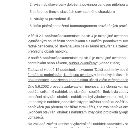
výše nabídkové ceny doložená povinnou cenovou přílohou a 
reference firmy o stavbách srovnatelného charakteru
záruky za provedené dílo
lhůta plnění podložená harmonogramem prováděných prací.
V části 2.1 zadávací dokumentace na str. 4 je mimo jiné uveden
vyhlášenými soutěžními podmínkami a s dalšími podmínkami uv
řádně označena, očíslována, jako celek řádně uzavřena a zabezpe
přehledný obsah nabídky
.
V bodě 5 zadávací dokumentace na str. 8 je mimo jiné uvedeno, 
podmínkám nebo zákonu,
budou vy-loučeny
" (konec citace).
Zadavatel v bodě 15 podmínek nazvaném "Další podmínky soutěže
formálním podmínkám, které jsou uvedeny
v jednotlivých částec
dokumentace je nezbytnou podmínkou účasti v této veřejné obch
Dne 5.6.2002 provedla zadavatelem jmenovaná tříčlenná komise p
obdržel celkem 9 nabídek, po skončení soutěžní lhůty byla zadava
ukončení otevírání obálek s nabídkami byl vyhotoven protokol, kt
jednotlivých nabídek jednotlivé listy pro každou nabídku zvlášť 
nabídkách (na předem natištěné formuláře), a to zda nabídka o
ukončení otevírání obálek s nabídkami byly části protokolu týka
uchazečů.
Na základě závěru komise o vyřazení pěti nabídek zadavatel v s