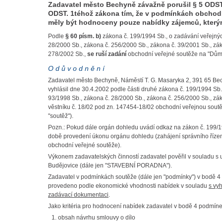
Zadavatel město Bechyně závažně porušil
§ 5 ODST
ODST. 1
téhož zákona tím, že v podmínkách obchodn
měly být hodnoceny pouze nabídky zájemců, který
Podle
§ 60 písm. b)
zákona č. 199/1994 Sb., o zadávání veřejnýc
28/2000 Sb., zákona č. 256/2000 Sb., zákona č. 39/2001 Sb., zá
278/2002 Sb.,
se ruší zadání
obchodní veřejné soutěže na "Dům 
O d ů v o d n ě n í
Zadavatel město Bechyně, Náměstí T. G. Masaryka 2, 391 65 Bec
vyhlásil dne 30.4.2002 podle části druhé zákona č. 199/1994 Sb.
93/1998 Sb., zákona č. 28/2000 Sb., zákona č. 256/2000 Sb., zá
věstníku č. 18/02 pod zn. 147454-18/02 obchodní veřejnou sout
"soutěž").
Pozn.: Pokud dále orgán dohledu uvádí odkaz na zákon č. 199/1
době provedení úkonu orgánu dohledu (zahájení správního řízení
obchodní veřejné soutěže).
Výkonem zadavatelských činností zadavatel pověřil v souladu s
Budějovice (dále jen "STAVEBNÍ PORADNA").
Zadavatel v podmínkách soutěže (dále jen "podmínky") v bodě 
provedeno podle ekonomické vhodnosti nabídek v souladu
s vy
zadávací dokumentaci
.
Jako kritéria pro hodnocení nabídek zadavatel v bodě 4 podmíne
obsah návrhu smlouvy o dílo