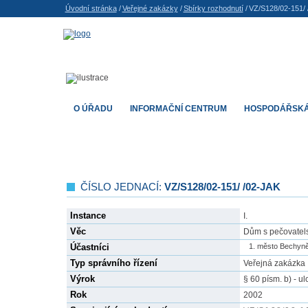
Úvodní stránka
/
Veřejné zakázky
/
Sbírky rozhodnutí
/
VZ/S128/02-151/ 
O ÚŘADU
INFORMAČNÍ CENTRUM
HOSPODÁŘSKÁ
ČÍSLO JEDNACÍ:
VZ/S128/02-151/ /02-JAK
Instance
I.
Věc
Dům s pečovatel
Účastníci
město Bechyně
Typ správního řízení
Veřejná zakázka
Výrok
§ 60 písm. b) - u
Rok
2002