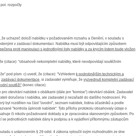
pol. rozpočty
o, že uchazeč doloží nabídku v požadovaném rozsahu a členění, v souladu s
edenými v zadávací dokumentaci. Nabídka musí být odpovídajícím způsobem
čena proti manipulaci s jednotlivými listy nabídky a za krycím listem bude vložen
že (citace): "obsahově nekompletní nabídky, které neodpovídají soutěžním
" pod písm. c) uvedl, že (citace): "Vzhledem
k podrobnějším technickým a
h
zadávací dokumentace
, si zadavatel vymiňuje, že
vyzvednutí kompletní zadávací
odní soutěži"
(konec citace).
ro otevírání nabídek s obálkami (dále jen "komise") otevírání obálek. Zadavatel
teli doručena l nabídka, ale zadavatel ji nezařadil do dalšího hodnocení. Po
erý byl rozdělen na část "úvodní", seznam nabídek, listina účastníků a podle
nazvané "kontrola úplnosti nabídek". Tyto přílohy protokolu obsahovaly údaje o
bsahuje či nikoliv požadované doklady a je zpracována stanoveným způsobem. Po
jící se jednotlivých nabídek dány k podpisu a k vyjádření přítomnýmu zástupcům
ouladu s ustanovením § 29 odst. 4 zákona vyloučil svým rozhodnutím ze dne