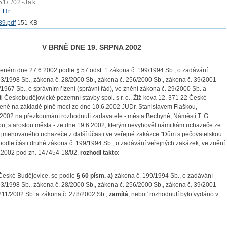
1/ /02-Jak
 Hr
89.pdf
151 KB
V BRNĚ DNE 19. SRPNA 2002
eném dne 27.6.2002 podle § 57 odst. 1 zákona č. 199/1994 Sb., o zadávání
93/1998 Sb., zákona č. 28/2000 Sb., zákona č. 256/2000 Sb., zákona č. 39/2001
1967 Sb., o správním řízení (správní řád), ve znění zákona č. 29/2000 Sb. a
 Českobudějovické pozemní stavby spol. s r. o., Žiž-kova 12, 371 22 České
upené na základě plně moci ze dne 10.6.2002 JUDr. Stanislavem Flaškou,
 2002 na přezkoumání rozhodnutí zadavatele - města Bechyně, Náměstí T. G.
, starostou města - ze dne 19.6.2002, kterým nevyhověl námitkám uchazeče ze
ní jmenovaného uchazeče z další účasti ve veřejné zakázce "Dům s pečovatelskou
odle části druhé zákona č. 199/1994 Sb., o zadávání veřejných zakázek, ve znění
4.2002 pod zn. 147454-18/02,
rozhodl takto:
 České Budějovice, se podle
§ 60 písm. a)
zákona č. 199/1994 Sb., o zadávání
93/1998 Sb., zákona č. 28/2000 Sb., zákona č. 256/2000 Sb., zákona č. 39/2001
 211/2002 Sb. a zákona č. 278/2002 Sb.,
zamítá
, neboť rozhodnutí bylo vydáno v