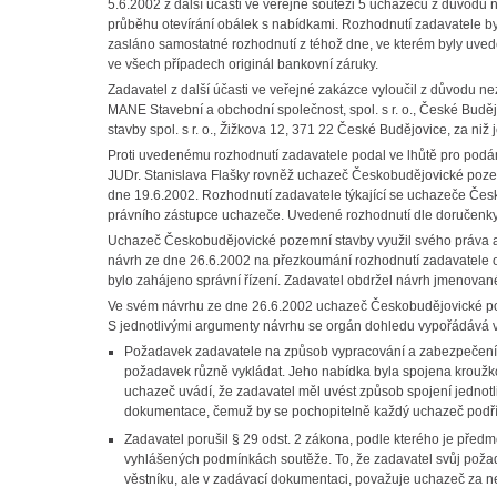
5.6.2002 z další účasti ve veřejné soutěži 5 uchazečů z důvodu 
průběhu otevírání obálek s nabídkami. Rozhodnutí zadavatele
zasláno samostatné rozhodnutí z téhož dne, ve kterém byly uved
ve všech případech originál bankovní záruky.
Zadavatel z další účasti ve veřejné zakázce vyloučil z důvodu n
MANE Stavební a obchodní společnost, spol. s r. o., České Bud
stavby spol. s r. o., Žižkova 12, 371 22 České Budějovice, za ni
Proti uvedenému rozhodnutí zadavatele podal ve lhůtě pro pod
JUDr. Stanislava Flašky rovněž uchazeč Českobudějovické poze
dne 19.6.2002. Rozhodnutí zadavatele týkající se uchazeče Čes
právního zástupce uchazeče. Uvedené rozhodnutí dle doručenky
Uchazeč Českobudějovické pozemní stavby využil svého práva a
návrh ze dne 26.6.2002 na přezkoumání rozhodnutí zadavatele 
bylo zahájeno správní řízení. Zadavatel obdržel návrh jmenova
Ve svém návrhu ze dne 26.6.2002 uchazeč Českobudějovické poz
S jednotlivými argumenty návrhu se orgán dohledu vypořádává 
Požadavek zadavatele na způsob vypracování a zabezpečení 
požadavek různě vykládat. Jeho nabídka byla spojena kroužk
uchazeč uvádí, že zadavatel měl uvést způsob spojení jednot
dokumentace, čemuž by se pochopitelně každý uchazeč podřídi
Zadavatel porušil § 29 odst. 2 zákona, podle kterého je pře
vyhlášených podmínkách soutěže. To, že zadavatel svůj po
věstníku, ale v zadávací dokumentaci, považuje uchazeč za ne