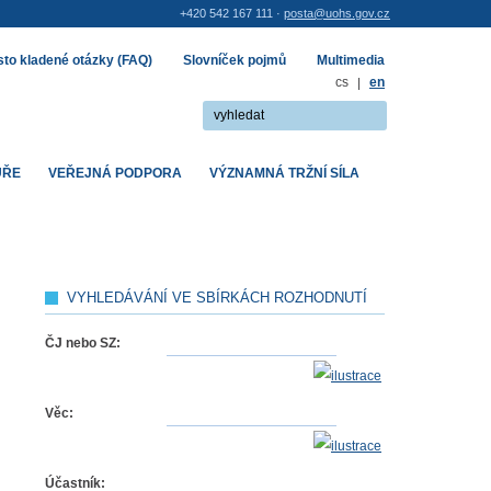
+420 542 167 111 ·
posta@uohs.gov.cz
to kladené otázky (FAQ)
Slovníček pojmů
Multimedia
cs
|
en
UŘE
VEŘEJNÁ PODPORA
VÝZNAMNÁ TRŽNÍ SÍLA
VYHLEDÁVÁNÍ VE SBÍRKÁCH ROZHODNUTÍ
ČJ nebo SZ:
Věc:
Účastník: