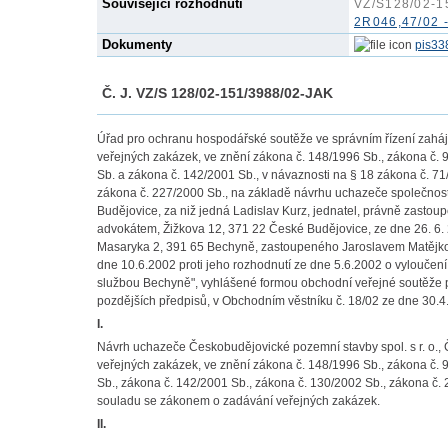
Související rozhodnutí
VZ/S128/02-15
2R046,47/02 -
Dokumenty
pis33
Č. J. VZ/S 128/02-151/3988/02-JAK
Úřad pro ochranu hospodářské soutěže ve správním řízení zaháj
veřejných zakázek, ve znění zákona č. 148/1996 Sb., zákona č. 
Sb. a zákona č. 142/2001 Sb., v návaznosti na § 18 zákona č. 71/
zákona č. 227/2000 Sb., na základě návrhu uchazeče společnosti
Budějovice, za niž jedná Ladislav Kurz, jednatel, právně zasto
advokátem, Žižkova 12, 371 22 České Budějovice, ze dne 26. 6.
Masaryka 2, 391 65 Bechyně, zastoupeného Jaroslavem Matějkou
dne 10.6.2002 proti jeho rozhodnutí ze dne 5.6.2002 o vylouče
službou Bechyně", vyhlášené formou obchodní veřejné soutěže p
pozdějších předpisů, v Obchodním věstníku č. 18/02 ze dne 30.
I.
Návrh uchazeče Českobudějovické pozemní stavby spol. s r. o.,
veřejných zakázek, ve znění zákona č. 148/1996 Sb., zákona č. 
Sb., zákona č. 142/2001 Sb., zákona č. 130/2002 Sb., zákona č.
souladu se zákonem o zadávání veřejných zakázek.
II.