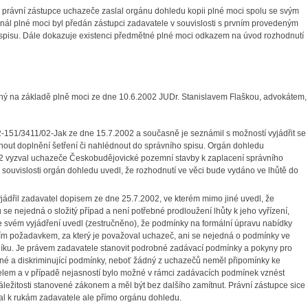
 právní zástupce uchazeče zaslal orgánu dohledu kopii plné moci spolu se svým
inál plné moci byl předán zástupci zadavatele v souvislosti s prvním provedeným
do spisu. Dále dokazuje existenci předmětné plné moci odkazem na úvod rozhodnutí
ý na základě plně moci ze dne 10.6.2002 JUDr. Stanislavem Flaškou, advokátem,
2-151/3411/02-Jak ze dne 15.7.2002 a současně je seznámil s možností vyjádřit se
out doplnění šetření či nahlédnout do správního spisu. Orgán dohledu
02 vyzval uchazeče Českobudějovické pozemní stavby k zaplacení správního
 souvislosti orgán dohledu uvedl, že rozhodnutí ve věci bude vydáno ve lhůtě do
jádřil zadavatel dopisem ze dne 25.7.2002, ve kterém mimo jiné uvedl, že
se nejedná o složitý případ a není potřebné prodloužení lhůty k jeho vyřízení,
e svém vyjádření uvedl (zestručněno), že podmínky na formální úpravu nabídky
lním požadavkem, za který je považoval uchazeč, ani se nejedná o podmínky ve
níku. Je právem zadavatele stanovit podrobné zadávací podmínky a pokyny pro
elné a diskriminující podmínky, neboť žádný z uchazečů neměl připomínky ke
lem a v případě nejasností bylo možné v rámci zadávacích podmínek vznést
ležitosti stanovené zákonem a měl být bez dalšího zamítnut. Právní zástupce sice
al k rukám zadavatele ale přímo orgánu dohledu.