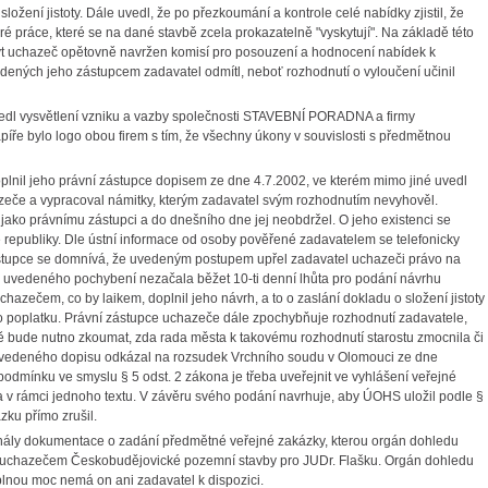
ní jistoty. Dále uvedl, že po přezkoumání a kontrole celé nabídky zjistil, že
ré práce, které se na dané stavbě zcela prokazatelně "vyskytují". Na základě této
být uchazeč opětovně navržen komisí pro posouzení a hodnocení nabídek k
ených jeho zástupcem zadavatel odmítl, neboť rozhodnutí o vyloučení učinil
uvedl vysvětlení vzniku a vazby společnosti STAVEBNÍ PORADNA a firmy
íře bylo logo obou firem s tím, že všechny úkony v souvislosti s předmětnou
nil jeho právní zástupce dopisem ze dne 4.7.2002, ve kterém mimo jiné uvedl
azeče a vypracoval námitky, kterým zadavatel svým rozhodnutím nevyhověl.
jako právnímu zástupci a do dnešního dne jej neobdržel. O jeho existenci se
republiky. Dle ústní informace od osoby pověřené zadavatelem se telefonicky
stupce se domnívá, že uvedeným postupem upřel zadavatel uchazeči právo na
 uvedeného pochybení nezačala běžet 10-ti denní lhůta pro podání návrhu
ečem, co by laikem, doplnil jeho návrh, a to o zaslání dokladu o složení jistoty
o poplatku. Právní zástupce uchazeče dále zpochybňuje rozhodnutí zadavatele,
ě bude nutno zkoumat, zda rada města k takovému rozhodnutí starostu zmocnila či
 uvedeného dopisu odkázal na rozsudek Vrchního soudu v Olomouci ze dne
 podmínku ve smyslu § 5 odst. 2 zákona je třeba uveřejnit ve vyhlášení veřejné
 v rámci jednoho textu. V závěru svého podání navrhuje, aby ÚOHS uložil podle §
ku přímo zrušil.
inály dokumentace o zadání předmětné veřejné zakázky, kterou orgán dohledu
ná uchazečem Českobudějovické pozemní stavby pro JUDr. Flašku. Orgán dohledu
plnou moc nemá on ani zadavatel k dispozici.