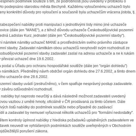
nesplnění podmínek soutěže s tím, že podrobnosti jsou uvedeny v protokolu o
 bylo podepsáno starostou města Bechyně. Každému vyloučenému uchazeči bylo
eny konkrétní důvody pro vyloučení a současně byla uchazečům vrácena jistota, tj.
ezabezpečení nabídky proti manipulaci s jednotlivými listy mimo jiné uchazeče
ějovice (dále jen "MANE"), a z téhož důvodu uchazeče Českobudějovické pozemní
ž jedná Ladislav Kurz, jednatel (dále jen "Českobudějovické pozemní stavby").
ání námitek námitky uchazeč MANE a prostřednictvím svého právního zástupce
mní stavby. Zadavatel námitkám obou uchazečů nevyhověl svým rozhodnutí ze
kobudějovické pozemní stavby zadavatel zaslal na adresu uchazeče a ne k rukám
 převzal uchazeč dne 19.6.2002.
 podal u Úřadu pro ochranu hospodářské soutěže (dále jen "orgán dohledu")
o námitkách. Předmětný návrh obdržel orgán dohledu dne 27.6.2002, a tímto dnem
ného uchazeče dne 28.6.2002.
emní stavby uvádí (zestručněno), v čem spatřuje nesprávný postup zadavatele.
v závěru odůvodnění rozhodnutí.
nabídky byl naprosto neurčitý a dává následně možnost zadavateli uvedený
ovou vazbou z umělé hmoty, oficiálně v ČR prodávaná za tímto účelem. Dále
livých listů nabídky do podmínek soutěže nebo případně do zadávací
l a zadavatel by nemusel vyřazovat několik uchazečů pro "formální nedostatky".
dmětem kontroly úplnost nabídky z hlediska požadavků uplatněných zadavatelem ve
žadavek neuvedl ve vyhlášených podmínkách soutěže uveřejněných v Obchodním
jdůležitější porušení zákona.