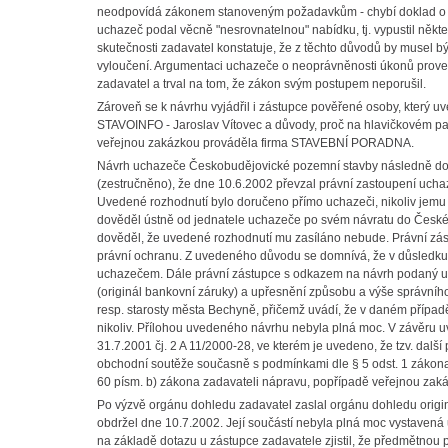
neodpovídá zákonem stanoveným požadavkům - chybí doklad o slože
uchazeč podal věcně "nesrovnatelnou" nabídku, tj. vypustil někte
skutečnosti zadavatel konstatuje, že z těchto důvodů by musel 
vyloučení. Argumentaci uchazeče o neoprávněnosti úkonů proved
zadavatel a trval na tom, že zákon svým postupem neporušil.
Zároveň se k návrhu vyjádřil i zástupce pověřené osoby, který 
STAVOINFO - Jaroslav Vítovec a důvody, proč na hlavičkovém pap
veřejnou zakázkou prováděla firma STAVEBNÍ PORADNA.
Návrh uchazeče Českobudějovické pozemní stavby následně dopl
(zestručněno), že dne 10.6.2002 převzal právní zastoupení uch
Uvedené rozhodnutí bylo doručeno přímo uchazeči, nikoliv jemu 
dověděl ústně od jednatele uchazeče po svém návratu do České 
dověděl, že uvedené rozhodnutí mu zasíláno nebude. Právní zá
právní ochranu. Z uvedeného důvodu se domnívá, že v důsledku
uchazečem. Dále právní zástupce s odkazem na návrh podaný uchaz
(originál bankovní záruky) a upřesnění způsobu a výše správníh
resp. starosty města Bechyně, přičemž uvádí, že v daném případ
nikoliv. Přílohou uvedeného návrhu nebyla plná moc. V závěru
31.7.2001 čj. 2 A 11/2000-28, ve kterém je uvedeno, že tzv. další
obchodní soutěže současně s podmínkami dle § 5 odst. 1 zákona
60 písm. b) zákona zadavateli nápravu, popřípadě veřejnou zakáz
Po výzvě orgánu dohledu zadavatel zaslal orgánu dohledu orig
obdržel dne 10.7.2002. Její součástí nebyla plná moc vystave
na základě dotazu u zástupce zadavatele zjistil, že předmětnou 