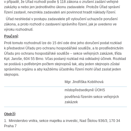
v případě, že Úřad rozhodl podle § 118 zákona o zrušení zadání veřejné
zakázky a nebo jen jednotlivého úkonu zadavatele. Protože Úřad správní
řízení zastavil, nevznikla zadavateli ani povinnost hradit náklady řízení.
Úřad neshledal v postupu zadavatele při vyloučení uchazeče porušení
zákona, a proto rozhodl o zastavení správního řízení, jak je uvedeno ve
výroku rozhodnutí.
Poučení
:
Proti tomuto rozhodnutí lze do 15 dní ode dne jeho doručení podat rozklad
k předsedovi Úřadu pro ochranu hospodářské soutěže, a to prostřednictvím
Úřadu pro ochranu hospodářské soutěže – sekce veřejných zakázek, třída
Kpt. Jaroše, 604 55 Brno. Včas podaný rozklad má odkladný účinek. Rozklad
se podává s potřebným počtem stejnopisů tak, aby jeden stejnopis zůstal
správnímu orgánu a aby každému účastníku řízení mohl úřad zaslat jeden
stejnopis.
Mgr. Jindřiška Koblihová
místopředsedkyně ÚOHS
pověřená řízením sekce veřejných
zakázek
Obdrží
:
1. Ministerstvo vnitra, sekce majetku a investic, Nad Štolou 936/3, 170 34
Praha 7