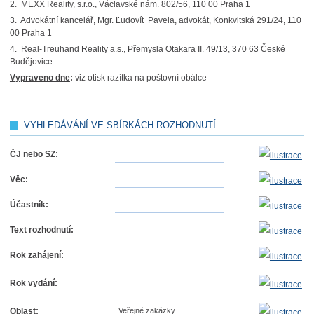
2. MEXX Reality, s.r.o., Václavské nám. 802/56, 110 00 Praha 1
3. Advokátní kancelář, Mgr. Ľudovít Pavela, advokát, Konkvitská 291/24, 110
00 Praha 1
4. Real-Treuhand Reality a.s., Přemysla Otakara II. 49/13, 370 63 České
Budějovice
Vypraveno dne
:
viz otisk razítka na poštovní obálce
VYHLEDÁVÁNÍ VE SBÍRKÁCH ROZHODNUTÍ
ČJ nebo SZ:
Věc:
Účastník:
Text rozhodnutí:
Rok zahájení:
Rok vydání:
Oblast:
Veřejné zakázky