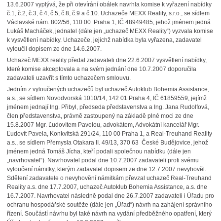
13.6.2007 vyplývá, že při otevírání obálek navrhla komise k vyřazení nabídky
č.1, č.2, č.3, č.4, č.5, č.8, č.9 a č.10. Uchazeče MEXX Reality, s.r.o., se sídlem
Václavské nám. 802/56, 110 00 Praha 1, IČ 48949485, jehož jménem jedná
Lukáš Macháček, jednatel (dále jen „uchazeč MEXX Reality“) vyzvala komise
k vysvětlení nabídky. Uchazeče, jejichž nabídka byla vyřazena, zadavatel
vyloučil dopisem ze dne 14.6.2007.
Uchazeč MEXX reality předal zadavateli dne 22.6.2007 vysvětlení nabídky,
které komise akceptovala a na svém jednání dne 10.7.2007 doporučila
zadavateli uzavřít s tímto uchazečem smlouvu.
Jedním z vyloučených uchazečů byl uchazeč Autoklub Bohemia Assistance,
a.s., se sídlem Novodvorská 1010/14, 142 01 Praha 4, IČ 61859559, jejímž
jménem jednají Ing. Přibyl, předseda představenstva a Ing. Jana Rudolfová,
člen představenstva, právně zastoupený na základě plné moci ze dne
15.8.2007 Mgr. Ľudovítem Pavelou, advokátem, Advokátní kancelář Mgr.
Ľudovít Pavela, Konkvitská 291/24, 110 00 Praha 1, a Real-Treuhand Reality
a.s., se sídlem Přemysla Otakara II. 49/13, 370 63 České Budějovice, jehož
jménem jedná Tomáš Jícha, kteří podali společnou nabídku (dále jen
„navrhovatel“). Navrhovatel podal dne 10.7.2007 zadavateli proti svému
vyloučení námitky, kterým zadavatel dopisem ze dne 12.7.2007 nevyhověl.
Sdělení zadavatele o nevyhovění námitkám převzal uchazeč Real-Treuhand
Reality a.s. dne 17.7.2007, uchazeč Autoklub Bohemia Assistance, a.s. dne
16.7.2007. Navrhovatel následně podal dne 26.7.2007 zadavateli i Úřadu pro
ochranu hospodářské soutěže (dále jen „Úřad“) návrh na zahájení správního
řízení. Součástí návrhu byl také návrh na vydání předběžného opatření, který