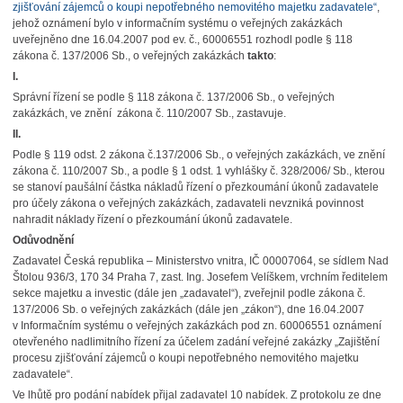
zjišťování zájemců o koupi nepotřebného nemovitého majetku zadavatele“
,
jehož oznámení bylo v informačním systému o veřejných zakázkách
uveřejněno dne 16.04.2007 pod ev. č., 60006551 rozhodl podle § 118
zákona č. 137/2006 Sb., o veřejných zakázkách
takto
:
I.
Správní řízení se podle § 118 zákona č. 137/2006 Sb., o veřejných
zakázkách, ve znění zákona č. 110/2007 Sb., zastavuje.
II.
Podle § 119 odst. 2 zákona č.137/2006 Sb., o veřejných zakázkách, ve znění
zákona č. 110/2007 Sb., a podle § 1 odst. 1 vyhlášky č. 328/2006/ Sb., kterou
se stanoví paušální částka nákladů řízení o přezkoumání úkonů zadavatele
pro účely zákona o veřejných zakázkách, zadavateli nevzniká povinnost
nahradit náklady řízení o přezkoumání úkonů zadavatele.
Odůvodnění
Zadavatel Česká republika – Ministerstvo vnitra, IČ 00007064, se sídlem Nad
Štolou 936/3, 170 34 Praha 7, zast. Ing. Josefem Velíškem, vrchním ředitelem
sekce majetku a investic (dále jen „zadavatel“), zveřejnil podle zákona č.
137/2006 Sb. o veřejných zakázkách (dále jen „zákon“), dne 16.04.2007
v Informačním systému o veřejných zakázkách pod zn. 60006551 oznámení
otevřeného nadlimitního řízení za účelem zadání veřejné zakázky „Zajištění
procesu zjišťování zájemců o koupi nepotřebného nemovitého majetku
zadavatele“.
Ve lhůtě pro podání nabídek přijal zadavatel 10 nabídek. Z protokolu ze dne