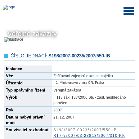
Veřejné zakázky
ČÍSLO JEDNACÍ:
S198/2007-00235/2007/550-IB
Instance
I.
Věc
Zjišťování zájemců o koupi majetku
Účastníci
Ministerstvo vnitra ČR, Praha
Typ správního řízení
Veřejná zakázka
Výrok
§ 118 zák. 137/2006 Sb. - zast. neshledáno
porušení
Rok
2007
Datum nabytí právní
21. 12. 2007
moci
Související rozhodnutí
S198/2007-00235/2007/550-IB
R174/2007/03-23813/2007/310-KK