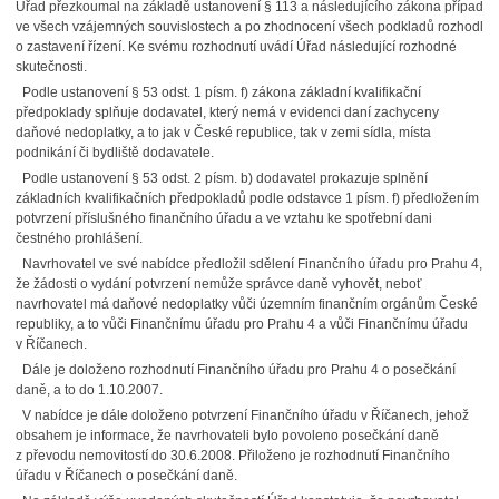
Úřad přezkoumal na základě ustanovení § 113 a následujícího zákona případ
ve všech vzájemných souvislostech a po zhodnocení všech podkladů rozhodl
o zastavení řízení. Ke svému rozhodnutí uvádí Úřad následující rozhodné
skutečnosti.
Podle ustanovení § 53 odst. 1 písm. f) zákona základní kvalifikační
předpoklady splňuje dodavatel, který nemá v evidenci daní zachyceny
daňové nedoplatky, a to jak v České republice, tak v zemi sídla, místa
podnikání či bydliště dodavatele.
Podle ustanovení § 53 odst. 2 písm. b) dodavatel prokazuje splnění
základních kvalifikačních předpokladů podle odstavce 1 písm. f) předložením
potvrzení příslušného finančního úřadu a ve vztahu ke spotřební dani
čestného prohlášení.
Navrhovatel ve své nabídce předložil sdělení Finančního úřadu pro Prahu 4,
že žádosti o vydání potvrzení nemůže správce daně vyhovět, neboť
navrhovatel má daňové nedoplatky vůči územním finančním orgánům České
republiky, a to vůči Finančnímu úřadu pro Prahu 4 a vůči Finančnímu úřadu
v Říčanech.
Dále je doloženo rozhodnutí Finančního úřadu pro Prahu 4 o posečkání
daně, a to do 1.10.2007.
V nabídce je dále doloženo potvrzení Finančního úřadu v Říčanech, jehož
obsahem je informace, že navrhovateli bylo povoleno posečkání daně
z převodu nemovitostí do 30.6.2008. Přiloženo je rozhodnutí Finančního
úřadu v Říčanech o posečkání daně.