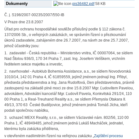
Dokumenty
pis36482.pdf
58 KB
Č. j. S198/2007-00235/2007/550-IB
V Praze dne 23.8.2007
Úřad pro ochranu hospodářské soutěže příslušný podle § 112 zákona č.
137/2006 Sb., o veřejných zakázkách, ve správním řízení o přezkoumání
úkonů zadavatele, zahájeném dne 26.7.2007, na návrh ze dne 25.7.2007,
jehož účastníky jsou:
1. zadavatel - Česká republika – Ministerstvo vnitra, IČ 00007064, se sídlem
Nad Štolou 936/3, 170 34 Praha 7, zast. Ing. Josefem Velíškem, vrchním
ředitelem sekce majetku a investic,
2. navrhovatel - Autoklub Bohemia Assistance, a.s., se sídlem Novodvorská
1010/14, 142 01 Praha 4, IČ 61859559, jejímž jménem jednají Ing. Přibyl,
předseda představenstva a Ing. Jana Rudolfová, člen představenstva, právně
zastoupený na základě plné moci ze dne 15.8.2007 Mgr. Ľudovítem Pavelou,
advokátem, Advokátní kancelář Mgr. Ľudovít Pavela, Konkvitská 291/24, 110
00 Praha 1, a Real-Treuhand Reality a.s., se sídlem Přemysla Otakara II.
49/13, 370 63 České Budějovice, jehož jménem jedná Tomáš Jícha, kteří
podali společnou nabídku,
3. uchazeč MEXX Reality, s.r.o., se sídlem Václavské nám. 802/56, 110 00
Praha 1, IČ 48949485, jehož jménem jedná Lukáš Macháček, jednatel,
kterému byla zakázka přidělena,
v otevřeném nadlimitním řízení na veřejnou zakázku „
Zajištění procesu