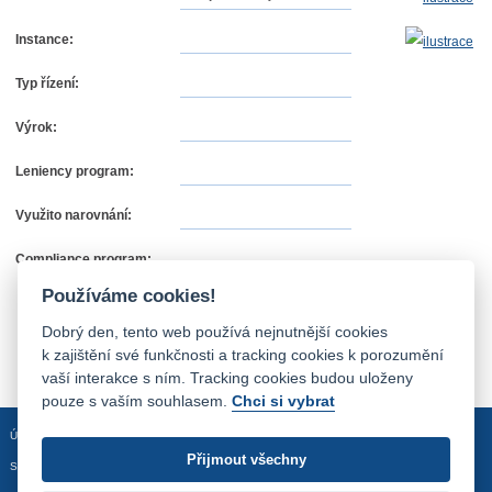
Instance:
Typ řízení:
Výrok:
Leniency program:
Využito narovnání:
Compliance program:
Používáme cookies!
Dobrý den, tento web používá nejnutnější cookies
k zajištění své funkčnosti a tracking cookies k porozumění
vaší interakce s ním. Tracking cookies budou uloženy
pouze s vaším souhlasem.
Chci si vybrat
Úvodní stránka
Mapa stránek
Prohlášení o přístupnosti
Přijmout všechny
Sledujte nás: