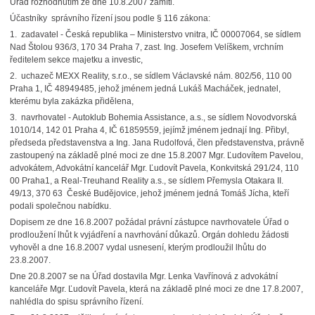
Úřad rozhodnutím ze dne 10.8.2007 zamítl.
Účastníky správního řízení jsou podle § 116 zákona:
1. zadavatel - Česká republika – Ministerstvo vnitra, IČ 00007064, se sídlem
Nad Štolou 936/3, 170 34 Praha 7, zast. Ing. Josefem Velíškem, vrchním
ředitelem sekce majetku a investic,
2. uchazeč MEXX Reality, s.r.o., se sídlem Václavské nám. 802/56, 110 00
Praha 1, IČ 48949485, jehož jménem jedná Lukáš Macháček, jednatel,
kterému byla zakázka přidělena,
3. navrhovatel - Autoklub Bohemia Assistance, a.s., se sídlem Novodvorská
1010/14, 142 01 Praha 4, IČ 61859559, jejímž jménem jednají Ing. Přibyl,
předseda představenstva a Ing. Jana Rudolfová, člen představenstva, právně
zastoupený na základě plné moci ze dne 15.8.2007 Mgr. Ľudovítem Pavelou,
advokátem, Advokátní kancelář Mgr. Ľudovít Pavela, Konkvitská 291/24, 110
00 Praha1, a Real-Treuhand Reality a.s., se sídlem Přemysla Otakara II.
49/13, 370 63 České Budějovice, jehož jménem jedná Tomáš Jícha, kteří
podali společnou nabídku.
Dopisem ze dne 16.8.2007 požádal právní zástupce navrhovatele Úřad o
prodloužení lhůt k vyjádření a navrhování důkazů. Orgán dohledu žádosti
vyhověl a dne 16.8.2007 vydal usnesení, kterým prodloužil lhůtu do
23.8.2007.
Dne 20.8.2007 se na Úřad dostavila Mgr. Lenka Vavřínová z advokátní
kanceláře Mgr. Ľudovít Pavela, která na základě plné moci ze dne 17.8.2007,
nahlédla do spisu správního řízení.