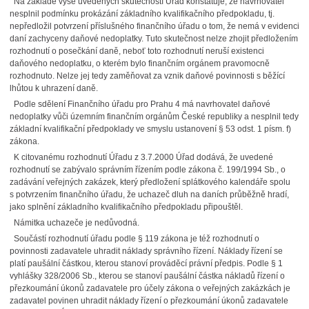
Na základě výše uvedených skutečností Úřad konstatuje, že navrhovatel
nesplnil podmínku prokázání základního kvalifikačního předpokladu, tj.
nepředložil potvrzení příslušného finančního úřadu o tom, že nemá v evidenci
daní zachyceny daňové nedoplatky. Tuto skutečnost nelze zhojit předložením
rozhodnutí o posečkání daně, neboť toto rozhodnutí neruší existenci
daňového nedoplatku, o kterém bylo finančním orgánem pravomocně
rozhodnuto. Nelze jej tedy zaměňovat za vznik daňové povinnosti s běžící
lhůtou k uhrazení daně.
Podle sdělení Finančního úřadu pro Prahu 4 má navrhovatel daňové
nedoplatky vůči územním finančním orgánům České republiky a nesplnil tedy
základní kvalifikační předpoklady ve smyslu ustanovení § 53 odst. 1 písm. f)
zákona.
K citovanému rozhodnutí Úřadu z 3.7.2000 Úřad dodává, že uvedené
rozhodnutí se zabývalo správním řízením podle zákona č. 199/1994 Sb., o
zadávání veřejných zakázek, který předložení splátkového kalendáře spolu
s potvrzením finančního úřadu, že uchazeč dluh na daních průběžně hradí,
jako splnění základního kvalifikačního předpokladu připouštěl.
Námitka uchazeče je nedůvodná.
Součástí rozhodnutí úřadu podle § 119 zákona je též rozhodnutí o
povinnosti zadavatele uhradit náklady správního řízení. Náklady řízení se
platí paušální částkou, kterou stanoví prováděcí právní předpis. Podle § 1
vyhlášky 328/2006 Sb., kterou se stanoví paušální částka nákladů řízení o
přezkoumání úkonů zadavatele pro účely zákona o veřejných zakázkách je
zadavatel povinen uhradit náklady řízení o přezkoumání úkonů zadavatele