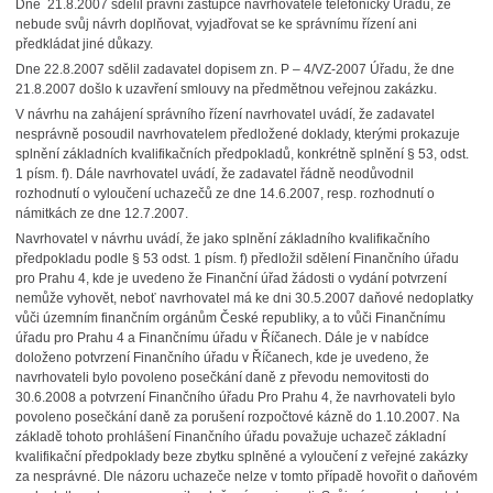
Dne 21.8.2007 sdělil právní zástupce navrhovatele telefonicky Úřadu, že
nebude svůj návrh doplňovat, vyjadřovat se ke správnímu řízení ani
předkládat jiné důkazy.
Dne 22.8.2007 sdělil zadavatel dopisem zn. P – 4/VZ-2007 Úřadu, že dne
21.8.2007 došlo k uzavření smlouvy na předmětnou veřejnou zakázku.
V návrhu na zahájení správního řízení navrhovatel uvádí, že zadavatel
nesprávně posoudil navrhovatelem předložené doklady, kterými prokazuje
splnění základních kvalifikačních předpokladů, konkrétně splnění § 53, odst.
1 písm. f). Dále navrhovatel uvádí, že zadavatel řádně neodůvodnil
rozhodnutí o vyloučení uchazečů ze dne 14.6.2007, resp. rozhodnutí o
námitkách ze dne 12.7.2007.
Navrhovatel v návrhu uvádí, že jako splnění základního kvalifikačního
předpokladu podle § 53 odst. 1 písm. f) předložil sdělení Finančního úřadu
pro Prahu 4, kde je uvedeno že Finanční úřad žádosti o vydání potvrzení
nemůže vyhovět, neboť navrhovatel má ke dni 30.5.2007 daňové nedoplatky
vůči územním finančním orgánům České republiky, a to vůči Finančnímu
úřadu pro Prahu 4 a Finančnímu úřadu v Říčanech. Dále je v nabídce
doloženo potvrzení Finančního úřadu v Říčanech, kde je uvedeno, že
navrhovateli bylo povoleno posečkání daně z převodu nemovitosti do
30.6.2008 a potvrzení Finančního úřadu Pro Prahu 4, že navrhovateli bylo
povoleno posečkání daně za porušení rozpočtové kázně do 1.10.2007. Na
základě tohoto prohlášení Finančního úřadu považuje uchazeč základní
kvalifikační předpoklady beze zbytku splněné a vyloučení z veřejné zakázky
za nesprávné. Dle názoru uchazeče nelze v tomto případě hovořit o daňovém