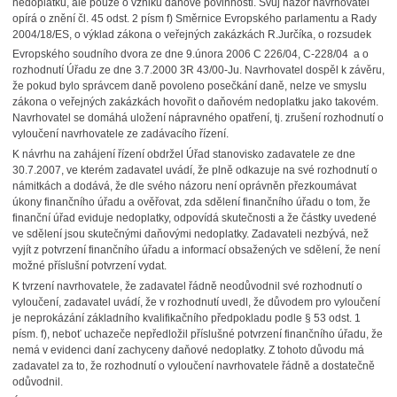
nedoplatku, ale pouze o vzniku daňové povinnosti. Svůj názor navrhovatel
opírá o znění čl. 45 odst. 2 písm f) Směrnice Evropského parlamentu a Rady
2004/18/ES, o výklad zákona o veřejných zakázkách R.Jurčíka, o rozsudek
Evropského soudního dvora ze dne 9.února 2006 C 226/04, C-228/04
a o
rozhodnutí Úřadu ze dne 3.7.2000 3R 43/00-Ju. Navrhovatel dospěl k závěru,
že pokud bylo správcem daně povoleno posečkání daně, nelze ve smyslu
zákona o veřejných zakázkách hovořit o daňovém nedoplatku jako takovém.
Navrhovatel se domáhá uložení nápravného opatření, tj. zrušení rozhodnutí o
vyloučení navrhovatele ze zadávacího řízení.
K návrhu na zahájení řízení obdržel Úřad stanovisko zadavatele ze dne
30.7.2007, ve kterém zadavatel uvádí, že plně odkazuje na své rozhodnutí o
námitkách a dodává, že dle svého názoru není oprávněn přezkoumávat
úkony finančního úřadu a ověřovat, zda sdělení finančního úřadu o tom, že
finanční úřad eviduje nedoplatky, odpovídá skutečnosti a že částky uvedené
ve sdělení jsou skutečnými daňovými nedoplatky. Zadavateli nezbývá, než
vyjít z potvrzení finančního úřadu a informací obsažených ve sdělení, že není
možné příslušní potvrzení vydat.
K tvrzení navrhovatele, že zadavatel řádně neodůvodnil své rozhodnutí o
vyloučení, zadavatel uvádí, že v rozhodnutí uvedl, že důvodem pro vyloučení
je neprokázání základního kvalifikačního předpokladu podle § 53 odst. 1
písm. f), neboť uchazeče nepředložil příslušné potvrzení finančního úřadu, že
nemá v evidenci daní zachyceny daňové nedoplatky. Z tohoto důvodu má
zadavatel za to, že rozhodnutí o vyloučení navrhovatele řádně a dostatečně
odůvodnil.